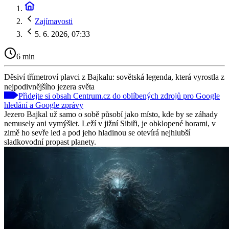
Zajímavosti
5. 6. 2026, 07:33
6 min
Děsiví třímetroví plavci z Bajkalu: sovětská legenda, která vyrostla z
nejpodivnějšího jezera světa
Přidejte si obsah Centrum.cz do oblíbených zdrojů pro Google
hledání a Google zprávy
Jezero Bajkal už samo o sobě působí jako místo, kde by se záhady
nemusely ani vymýšlet. Leží v jižní Sibiři, je obklopené horami, v
zimě ho sevře led a pod jeho hladinou se otevírá nejhlubší
sladkovodní propast planety.