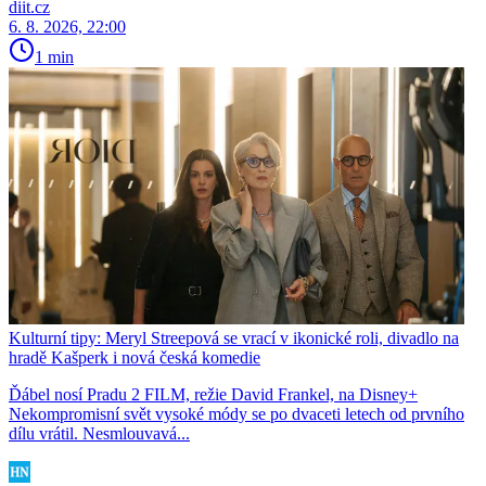
diit.cz
6. 8. 2026, 22:00
1 min
Kulturní tipy: Meryl Streepová se vrací v ikonické roli, divadlo na
hradě Kašperk i nová česká komedie
Ďábel nosí Pradu 2 FILM, režie David Frankel, na Disney+
Nekompromisní svět vysoké módy se po dvaceti letech od prvního
dílu vrátil. Nesmlouvavá...