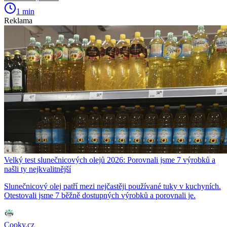
1 min
Reklama
Velký test slunečnicových olejů 2026: Porovnali jsme 7 výrobků a
našli ty nejkvalitnější
Slunečnicový olej patří mezi nejčastěji používané tuky v kuchyních.
Otestovali jsme 7 běžně dostupných výrobků a porovnali je.
Cooky.cz