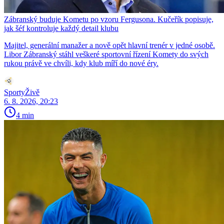
Zábranský buduje Kometu po vzoru Fergusona. Kučeřík popisuje,
jak šéf kontroluje každý detail klubu
Majitel, generální manažer a nově opět hlavní trenér v jedné osobě.
Libor Zábranský stáhl veškeré sportovní řízení Komety do svých
rukou právě ve chvíli, kdy klub míří do nové éry.
SportyŽivě
6. 8. 2026, 20:23
4 min