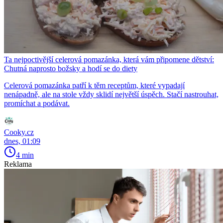
Ta nejpoctivější celerová pomazánka, která vám připomene dětství:
Chutná naprosto božsky a hodí se do diety
Celerová pomazánka patří k těm receptům, které vypadají
nenápadně, ale na stole vždy sklidí největší úspěch. Stačí nastrouhat,
promíchat a podávat.
Cooky.cz
dnes, 01:09
4 min
Reklama