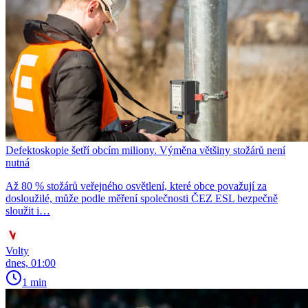
Defektoskopie šetří obcím miliony. Výměna většiny stožárů není
nutná
Až 80 % stožárů veřejného osvětlení, které obce považují za
dosloužilé, může podle měření společnosti ČEZ ESL bezpečně
sloužit i…
Volty
dnes, 01:00
1 min