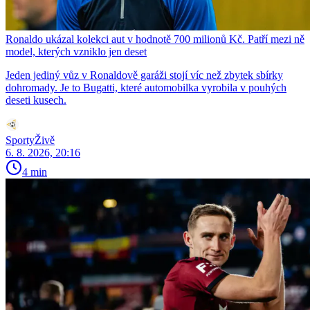
Ronaldo ukázal kolekci aut v hodnotě 700 milionů Kč. Patří mezi ně
model, kterých vzniklo jen deset
Jeden jediný vůz v Ronaldově garáži stojí víc než zbytek sbírky
dohromady. Je to Bugatti, které automobilka vyrobila v pouhých
deseti kusech.
SportyŽivě
6. 8. 2026, 20:16
4 min