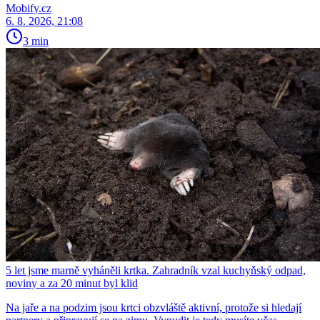
Mobify.cz
6. 8. 2026, 21:08
3 min
5 let jsme marně vyháněli krtka. Zahradník vzal kuchyňský odpad,
noviny a za 20 minut byl klid
Na jaře a na podzim jsou krtci obzvláště aktivní, protože si hledají