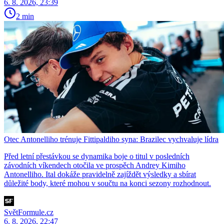
6. 8. 2026, 23:39
2 min
Otec Antonelliho trénuje Fittipaldiho syna: Brazilec vychvaluje lídra
Před letní přestávkou se dynamika boje o titul v posledních
závodních víkendech otočila ve prospěch Andrey Kimiho
Antonelliho. Ital dokáže pravidelně zajíždět výsledky a sbírat
důležité body, které mohou v součtu na konci sezony rozhodnout.
SvětFormule.cz
6. 8. 2026, 22:47