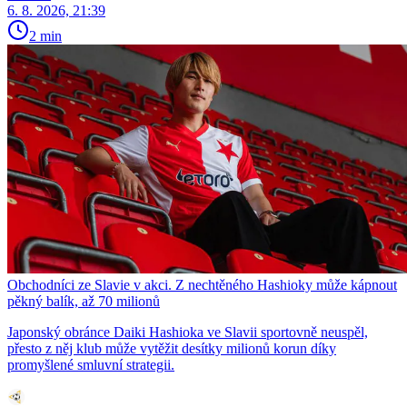
6. 8. 2026, 21:39
2 min
Obchodníci ze Slavie v akci. Z nechtěného Hashioky může kápnout
pěkný balík, až 70 milionů
Japonský obránce Daiki Hashioka ve Slavii sportovně neuspěl,
přesto z něj klub může vytěžit desítky milionů korun díky
promyšlené smluvní strategii.