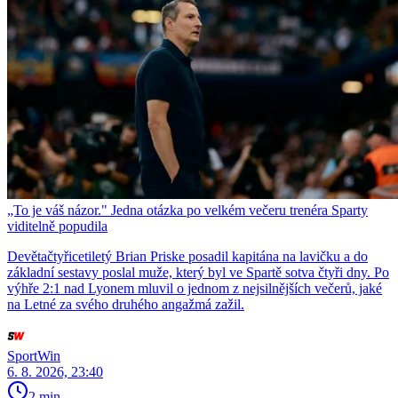
„To je váš názor." Jedna otázka po velkém večeru trenéra Sparty
viditelně popudila
Devětačtyřicetiletý Brian Priske posadil kapitána na lavičku a do
základní sestavy poslal muže, který byl ve Spartě sotva čtyři dny. Po
výhře 2:1 nad Lyonem mluvil o jednom z nejsilnějších večerů, jaké
na Letné za svého druhého angažmá zažil.
SportWin
6. 8. 2026, 23:40
2 min