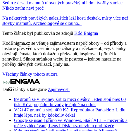
Sedm z deseti mamutů ulovených pravěkými lidmi tvořily samice.
Nikdo zatím neví proč
Na některých pravěkých nalezištích leží kosti desítek, místy více než
stovky mamutů. Archeologové se dlouho...
Tento článek byl publikován ze zdrojů
Kód Enigma
KodEnigma.cz se věnuje zajímavostem napříč obory – od přírody a
historie přes vědu, vesmír až po záhady a nečekané objevy. Články
otevírají témata, která dokážou překvapit, inspirovat i přimět k
zamyšlení. Silnou stránkou webu je pestrost – jednou narazíte na
příběhy dávných civilizací, jindy na...
Všechny články tohoto autora →
Další články z kategorie
Zajímavosti
89 dronů se v Sydney zřítilo mezi diváky. Jeden stojí přes 60
tisíc Kč a po pádu do vody je úplně na odpis
Váží 47 gramů a stojí 400 Kč. Reproduktor Parkside z Lidlu
hraje lépe, než by kdokoliv čekal
Google se usadil přímo ve Windows. Stačí ALT + mezerník a
máte vyhledávání, Lens i Disk bez otevření prohlížeče
Kdo má starší počítač, možná si už nezahraje. Minecraft