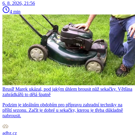
6. 8. 2026, 21:56
4 min
Brusíř Marek ukázal, pod jakým úhlem brousit nůž sekačky. Většina
zahrádkářů to dělá špatně
Podzim je ideálním obdobím pro přípravu zahradní techniky na
příští sezonu. Začít je dobré u sekačky, kterou je třeba důkladně
nabrousit.
adbz.cz