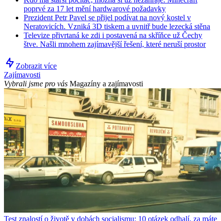
poprvé za 17 let mění hardwarové požadavky
Prezident Petr Pavel se přijel podívat na nový kostel v
Neratovicích. Vzniká 3D tiskem a uvnitř bude lezecká stěna
Televize přivrtaná ke zdi i postavená na skříňce už Čechy
štve. Našli mnohem zajímavější řešení, které neruší prostor
Zobrazit více
Zajímavosti
Vybrali jsme pro vás
Magazíny a zajímavosti
Test znalostí o životě v dobách socialismu: 10 otázek odhalí, za máte