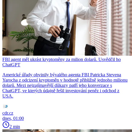
FBI agent měl ukrást kryptoměny za milion dolarů. Usvědčil ho
ChatGPT
Americké úřady obvinily bývalého agenta FBI Patricka Stevena
Yarocha z odcizení kryptoměn v hodnotě přibližně jednoho milionu
dolarů. Mezi nejzajímavější důkazy patří jeho konverzace s
ChatGPT, ve kterých údajně řešil investování peněz i odchod z
USA.
cdr.cz
dnes, 01:00
2 min