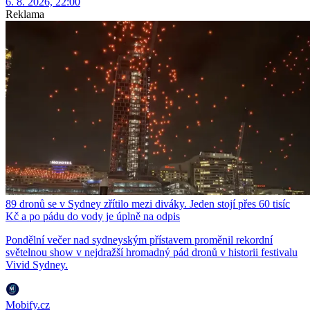
6. 8. 2026, 22:00
Reklama
89 dronů se v Sydney zřítilo mezi diváky. Jeden stojí přes 60 tisíc
Kč a po pádu do vody je úplně na odpis
Pondělní večer nad sydneyským přístavem proměnil rekordní
světelnou show v nejdražší hromadný pád dronů v historii festivalu
Vivid Sydney.
Mobify.cz