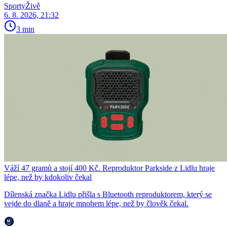
SportyŽivě
6. 8. 2026, 21:32
3 min
Váží 47 gramů a stojí 400 Kč. Reproduktor Parkside z Lidlu hraje
lépe, než by kdokoliv čekal
Dílenská značka Lidlu přišla s Bluetooth reproduktorem, který se
vejde do dlaně a hraje mnohem lépe, než by člověk čekal.