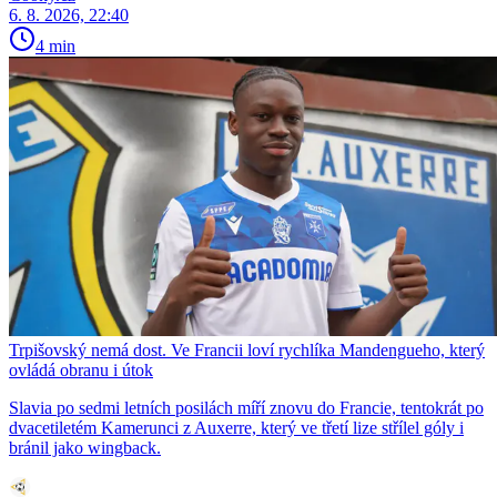
6. 8. 2026, 22:40
4 min
Trpišovský nemá dost. Ve Francii loví rychlíka Mandengueho, který
ovládá obranu i útok
Slavia po sedmi letních posilách míří znovu do Francie, tentokrát po
dvacetiletém Kamerunci z Auxerre, který ve třetí lize střílel góly i
bránil jako wingback.