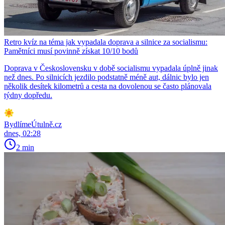
Retro kvíz na téma jak vypadala doprava a silnice za socialismu:
Pamětníci musí povinně získat 10/10 bodů
Doprava v Československu v době socialismu vypadala úplně jinak
než dnes. Po silnicích jezdilo podstatně méně aut, dálnic bylo jen
několik desítek kilometrů a cesta na dovolenou se často plánovala
týdny dopředu.
BydlímeÚtulně.cz
dnes, 02:28
2 min