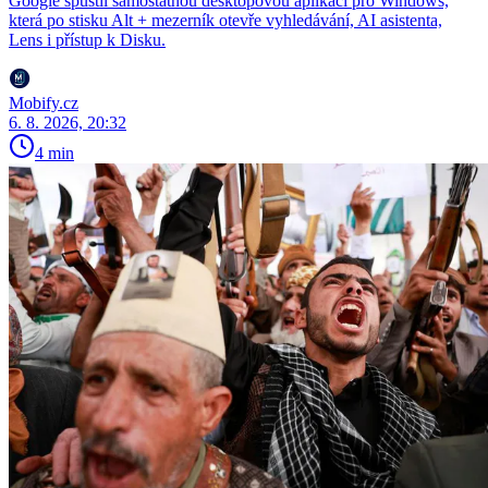
Google spustil samostatnou desktopovou aplikaci pro Windows,
která po stisku Alt + mezerník otevře vyhledávání, AI asistenta,
Lens i přístup k Disku.
Mobify.cz
6. 8. 2026, 20:32
4 min