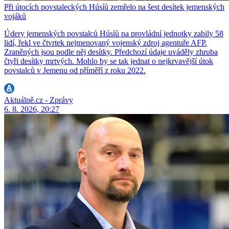
Při útocích povstaleckých Húsíů zemřelo na šest desítek jemenských
vojáků
Údery jemenských povstalců Húsíů na provládní jednotky zabily 58
lidí, řekl ve čtvrtek nejmenovaný vojenský zdroj agentuře AFP.
Zraněných jsou podle něj desítky. Předchozí údaje uváděly zhruba
čtyři desítky mrtvých. Mohlo by se tak jednat o nejkrvavější útok
povstalců v Jemenu od příměří z roku 2022.
Aktuálně.cz - Zprávy
6. 8. 2026, 20:27