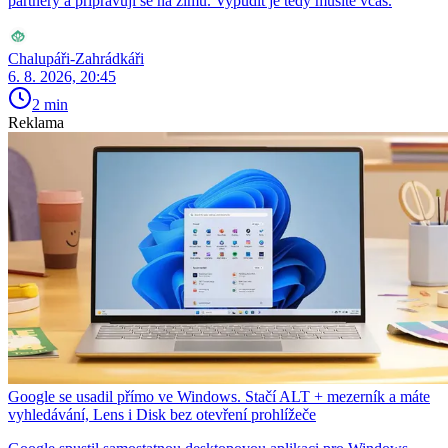
partnery a připravují se na zimu. Vypudit je tedy musíte včas.
Chalupáři-Zahrádkáři
6. 8. 2026, 20:45
2 min
Reklama
Google se usadil přímo ve Windows. Stačí ALT + mezerník a máte
vyhledávání, Lens i Disk bez otevření prohlížeče