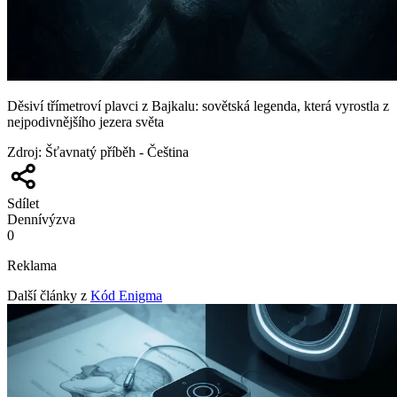
Děsiví třímetroví plavci z Bajkalu: sovětská legenda, která vyrostla z
nejpodivnějšího jezera světa
Zdroj
:
Šťavnatý příběh - Čeština
Sdílet
Denní
výzva
0
Reklama
Další články z
Kód Enigma