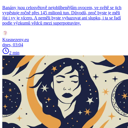
Banány jsou celosvětově nejoblíbenějším ovocem, ve světě se jich
vypěstuje ročně přes 145 milionů tun. Důvodů, proč byste je měli
jíst i vy je vícero. A neměli byste vyhazovat ani slupku, i ta se řadí
podle výzkumů vědců mezi superpotraviny.
Krasnezeny.eu
dnes, 03:04
2 min