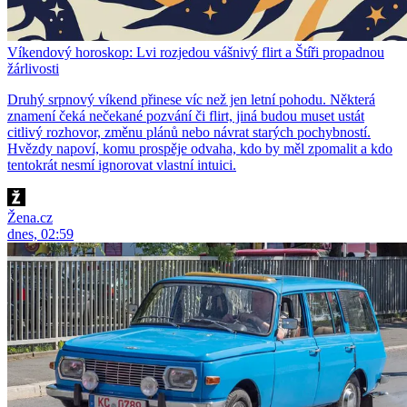
Víkendový horoskop: Lvi rozjedou vášnivý flirt a Štíři propadnou
žárlivosti
Druhý srpnový víkend přinese víc než jen letní pohodu. Některá
znamení čeká nečekané pozvání či flirt, jiná budou muset ustát
citlivý rozhovor, změnu plánů nebo návrat starých pochybností.
Hvězdy napoví, komu prospěje odvaha, kdo by měl zpomalit a kdo
tentokrát nesmí ignorovat vlastní intuici.
Žena.cz
dnes, 02:59