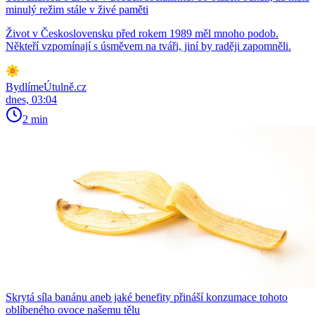
minulý režim stále v živé paměti
Život v Československu před rokem 1989 měl mnoho podob.
Někteří vzpomínají s úsměvem na tváři, jiní by raději zapomněli.
BydlímeÚtulně.cz
dnes, 03:04
2 min
Skrytá síla banánu aneb jaké benefity přináší konzumace tohoto
oblíbeného ovoce našemu tělu