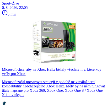
SportyŽivě
6. 8. 2026, 22:05
3 min
Microsoft chce, aby na Xbox Helix běhaly všechny hry, které kdy
vyšly pro Xbox
Microsoft začal prosazovat strategii v podobě maximální herní
kompatibility nadcházejícího Xbox Helix. Měly by na něm fungovat
tituly napsané pro Xbox 360, Xbox One, Xbox One S / Xbox One
X i novinky…