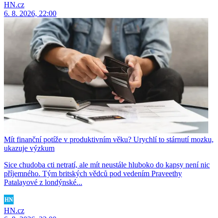
HN.cz
6. 8. 2026, 22:00
Mít finanční potíže v produktivním věku? Urychlí to stárnutí mozku,
ukazuje výzkum
Sice chudoba cti netratí, ale mít neustále hluboko do kapsy není nic
příjemného. Tým britských vědců pod vedením Praveethy
Patalayové z londýnské...
HN.cz