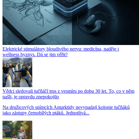
Elektrické stimulátory bloudivého nervu: medicína, naděje i
wellness byznys. Dá se jim věřit?
Vědci sledovali tučňáčí trus z vesmíru po dobu 30 let. To, co v něm
našli, je opravdu znepokojilo
Na družicových snímcích Antarktidy nevypadají kolonie tučňáků
jako zástupy černobílých ptáků. Jednotlivá...