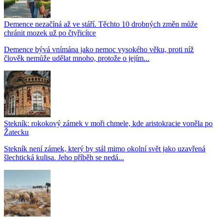
Demence nezačíná až ve stáří. Těchto 10 drobných změn může
chránit mozek už po čtyřicítce
Demence bývá vnímána jako nemoc vysokého věku, proti níž
člověk nemůže udělat mnoho, protože o jejím...
Stekník: rokokový zámek v moři chmele, kde aristokracie voněla po
Žatecku
Stekník není zámek, který by stál mimo okolní svět jako uzavřená
šlechtická kulisa. Jeho příběh se nedá...