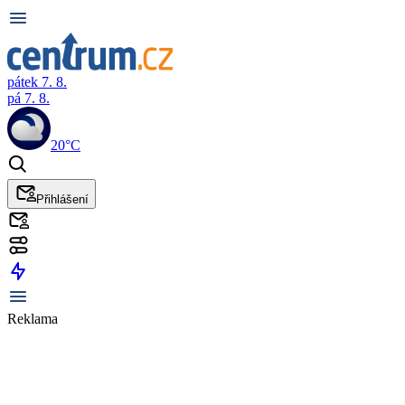
pátek 7. 8.
pá 7. 8.
20°C
Přihlášení
Reklama