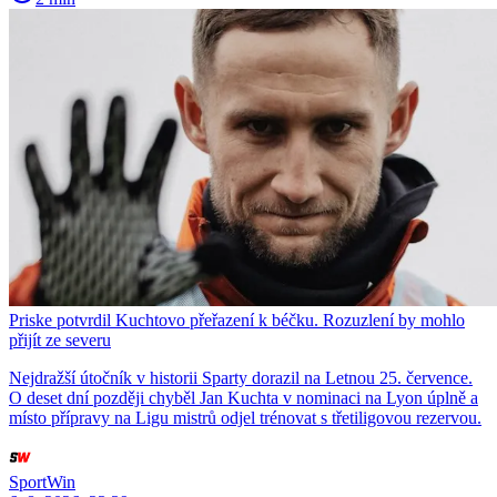
Priske potvrdil Kuchtovo přeřazení k béčku. Rozuzlení by mohlo
přijít ze severu
Nejdražší útočník v historii Sparty dorazil na Letnou 25. července.
O deset dní později chyběl Jan Kuchta v nominaci na Lyon úplně a
místo přípravy na Ligu mistrů odjel trénovat s třetiligovou rezervou.
SportWin