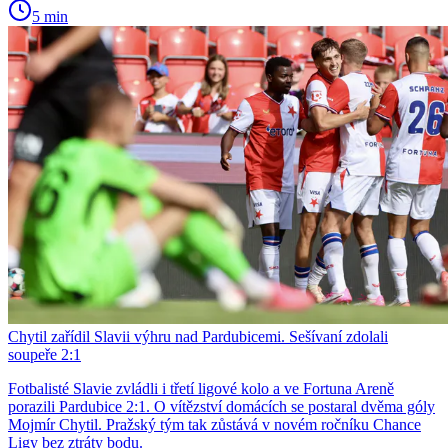
5 min
Chytil zařídil Slavii výhru nad Pardubicemi. Sešívaní zdolali
soupeře 2:1
Fotbalisté Slavie zvládli i třetí ligové kolo a ve Fortuna Areně
porazili Pardubice 2:1. O vítězství domácích se postaral dvěma góly
Mojmír Chytil. Pražský tým tak zůstává v novém ročníku Chance
Ligy bez ztráty bodu.