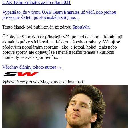
UAE Team Emirates až do roku 2031
Vypadá to, že v týmu UAE Team Emirates už vědí, kdo jednou
převezme štafetu po slovinském stroji na...
Tento článek byl publikován ze zdrojů
SportWin
Články ze SportWin.cz přinášejí svěží pohled na sport – kombinují
aktuální zprávy s lehkostí, nadsázkou i špetkou zábavy. Věnují se
především populárním sportům, jako je fotbal, hokej, tenis nebo
bojové sporty, ale objevují se i méně tradiční témata a kuriózní
momenty ze světa sportovního...
Všechny články tohoto autora →
Vybrali jsme pro vás
Magazíny a zajímavosti