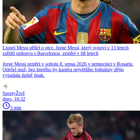
Lionel Messi přišel o otce. Jorge Messi, který synovi v 13 letech
zařídil smlouvu s Barcelonou, zemřel v 68 letech
Jorge Messi zemřel v sobotu 8. srpna 2026 v nemocnici v Rosariu.
Odešel muž, bez kterého by kariéra největšího fotbalisty dějin
vypadala úplně jinak.
SportyŽivě
dnes, 16:32
3 min