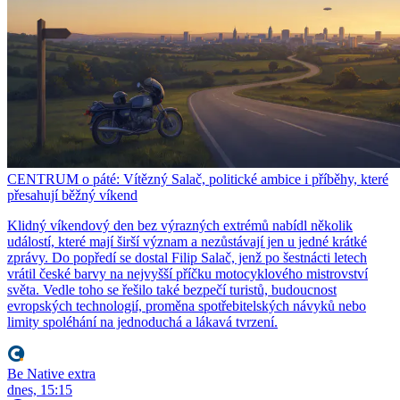
CENTRUM o páté: Vítězný Salač, politické ambice i příběhy, které
přesahují běžný víkend
Klidný víkendový den bez výrazných extrémů nabídl několik
událostí, které mají širší význam a nezůstávají jen u jedné krátké
zprávy. Do popředí se dostal Filip Salač, jenž po šestnácti letech
vrátil české barvy na nejvyšší příčku motocyklového mistrovství
světa. Vedle toho se řešilo také bezpečí turistů, budoucnost
evropských technologií, proměna spotřebitelských návyků nebo
limity spoléhání na jednoduchá a lákavá tvrzení.
Be Native extra
dnes, 15:15