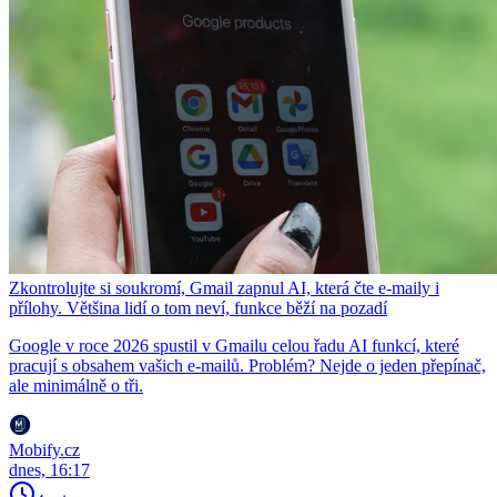
Zkontrolujte si soukromí, Gmail zapnul AI, která čte e-maily i
přílohy. Většina lidí o tom neví, funkce běží na pozadí
Google v roce 2026 spustil v Gmailu celou řadu AI funkcí, které
pracují s obsahem vašich e-mailů. Problém? Nejde o jeden přepínač,
ale minimálně o tři.
Mobify.cz
dnes, 16:17