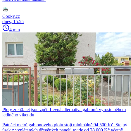
Cooky.cz
dnes, 15:55
4 min
Ploty ze 60. let jsou zpět. Levná alternativa gabionů vyroste během
jediného víkendu
Patnáct metrů gabionového plotu stojí minimálně 94 500 Kč. Stejný
úsek z vyplétaných dřevěných panelů vyjde od 28 000 Kč včetně