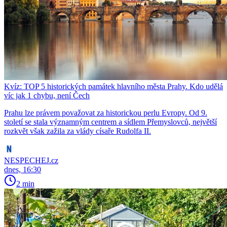
Kvíz: TOP 5 historických památek hlavního města Prahy. Kdo udělá
víc jak 1 chybu, není Čech
Prahu lze právem považovat za historickou perlu Evropy. Od 9.
století se stala významným centrem a sídlem Přemyslovců, největší
rozkvět však zažila za vlády císaře Rudolfa II.
NESPECHEJ.cz
dnes, 16:30
2 min