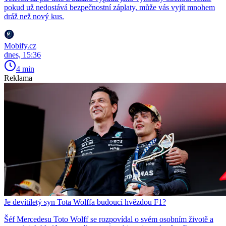
pokud už nedostává bezpečnostní záplaty, může vás vyjít mnohem
dráž než nový kus.
Mobify.cz
dnes, 15:36
4 min
Reklama
Je devítiletý syn Tota Wolffa budoucí hvězdou F1?
Šéf Mercedesu Toto Wolff se rozpovídal o svém osobním životě a