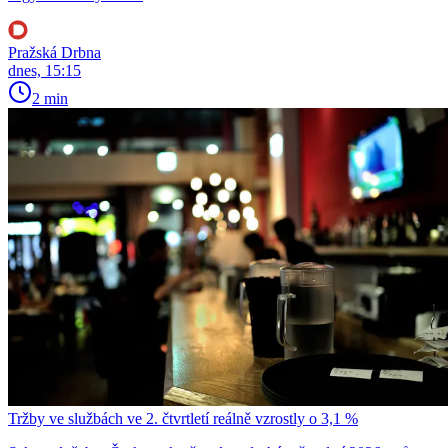
Pražská Drbna
dnes, 15:15
2 min
Tržby ve službách ve 2. čtvrtletí reálně vzrostly o 3,1 %