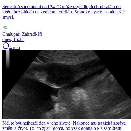
Série dnů s teplotami nad 24 °C může urychlit přechod salátu do
květu bez ohledu na zvolenou odrůdu. Srpnový výsev má ale ještě
smysl.
Chalupáři-Zahrádkáři
dnes, 15:32
4 min
Měl to být nejhezčí den v jeho životě. Nakonec mu tragická zpráva
změnila život. To, co zjistil doma, ho však dohnalo k slzám štěstí