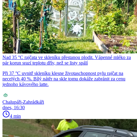
Nad 35 °C rajčata ve skleníku přestanou plodit. Vápenné mléko za
pár korun srazí teplotu dřív, než se listy spálí
Při 37 °C uvnitř skleníku klesne životaschopnost pylu rajčat na
necelých 40 %. Bílý nátěr na skle tomu dokáže zabránit za cenu
jednoho kávového latte.
Chalupáři-Zahrádkáři
dnes, 16:30
4 min