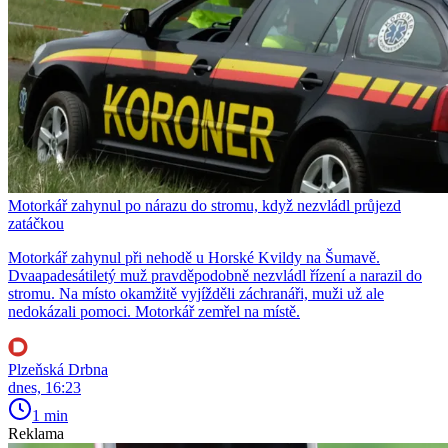
Motorkář zahynul po nárazu do stromu, když nezvládl průjezd
zatáčkou
Motorkář zahynul při nehodě u Horské Kvildy na Šumavě.
Dvaapadesátiletý muž pravděpodobně nezvládl řízení a narazil do
stromu. Na místo okamžitě vyjížděli záchranáři, muži už ale
nedokázali pomoci. Motorkář zemřel na místě.
Plzeňská Drbna
dnes, 16:23
1 min
Reklama