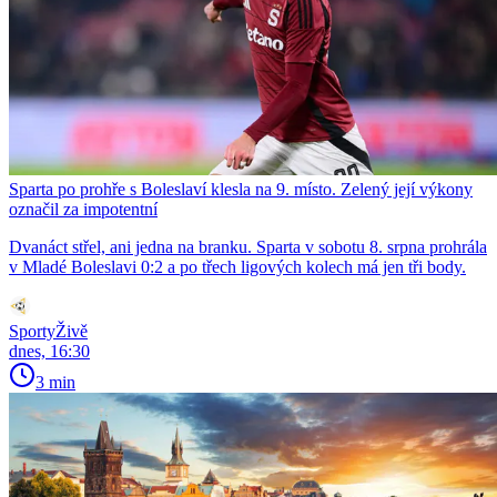
Sparta po prohře s Boleslaví klesla na 9. místo. Zelený její výkony
označil za impotentní
Dvanáct střel, ani jedna na branku. Sparta v sobotu 8. srpna prohrála
v Mladé Boleslavi 0:2 a po třech ligových kolech má jen tři body.
SportyŽivě
dnes, 16:30
3 min