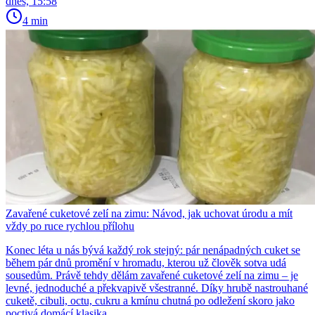
dnes, 15:58
4 min
Zavařené cuketové zelí na zimu: Návod, jak uchovat úrodu a mít
vždy po ruce rychlou přílohu
Konec léta u nás bývá každý rok stejný: pár nenápadných cuket se
během pár dnů promění v hromadu, kterou už člověk sotva udá
sousedům. Právě tehdy dělám zavařené cuketové zelí na zimu – je
levné, jednoduché a překvapivě všestranné. Díky hrubě nastrouhané
cuketě, cibuli, octu, cukru a kmínu chutná po odležení skoro jako
poctivá domácí klasika.