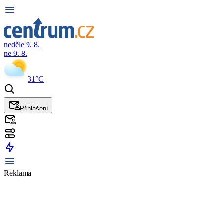
neděle 9. 8.
ne 9. 8.
31°C
Přihlášení
Reklama