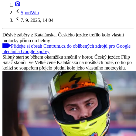
SportWin
7. 9. 2025, 14:04
Děsivé záběry z Katalánska. Českého jezdce trefilo kolo vlastní
motorky přímo do helmy
Přidejte si obsah Centrum.cz do oblíbených zdrojů pro Google
hledání a Google zprávy
Slibný start se během okamžiku změnil v horor. Český jezdec Filip
Salač skončil ve Velké ceně Katalánska na nosítkách poté, co ho po
kolizi se soupeřem přejelo přední kolo jeho vlastního motocyklu.