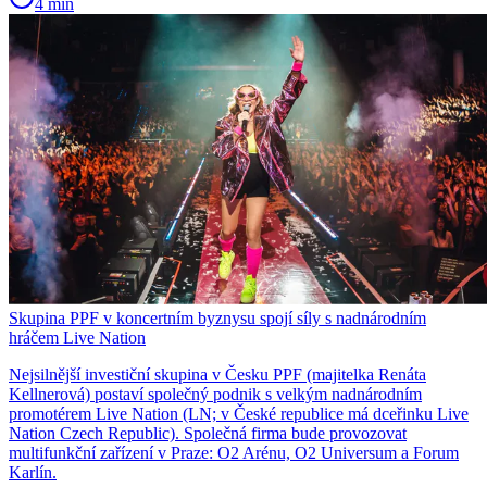
4 min
Skupina PPF v koncertním byznysu spojí síly s nadnárodním
hráčem Live Nation
Nejsilnější investiční skupina v Česku PPF (majitelka Renáta
Kellnerová) postaví společný podnik s velkým nadnárodním
promotérem Live Nation (LN; v České republice má dceřinku Live
Nation Czech Republic). Společná firma bude provozovat
multifunkční zařízení v Praze: O2 Arénu, O2 Universum a Forum
Karlín.