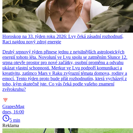
Horoskop na 33. týden roku 2026: Lvy čeká zásadní rozhodnutí,
Raci najdou nový zdroj energie
Druhý srpnový týden přinese jednu z nejsilnějších astrologických
energií tohoto léta. Novoluní ve Lvu spolu se zatměním Slunce 12.
srpna otevře prostor pro nové začátky, osobní proměnu a odvahu
ukázat vlastní schopnosti. Merkur ve Lvu podpoří komunikaci a
kreativitu, zatímco Mars v Raku zvýrazní témata domova, rodiny a
emocí. Tento týden proto bude přát rozhodnutím, která vycházejí z
toho, kým skutečně jste. Co vás čeká podle vašeho znamení
zvěrokruhu?
GrapesMag
dnes, 16:00
5 min
Reklama