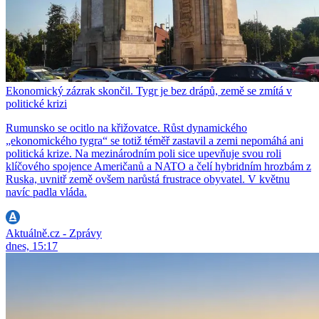
Ekonomický zázrak skončil. Tygr je bez drápů, země se zmítá v
politické krizi
Rumunsko se ocitlo na křižovatce. Růst dynamického
„ekonomického tygra“ se totiž téměř zastavil a zemi nepomáhá ani
politická krize. Na mezinárodním poli sice upevňuje svou roli
klíčového spojence Američanů a NATO a čelí hybridním hrozbám z
Ruska, uvnitř země ovšem narůstá frustrace obyvatel. V květnu
navíc padla vláda.
Aktuálně.cz - Zprávy
dnes, 15:17