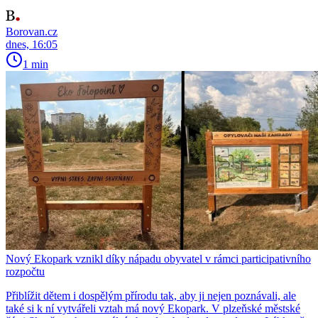
Borovan.cz
dnes, 16:05
1 min
Nový Ekopark vznikl díky nápadu obyvatel v rámci participativního
rozpočtu
Přiblížit dětem i dospělým přírodu tak, aby ji nejen poznávali, ale
také si k ní vytvářeli vztah má nový Ekopark. V plzeňské městské