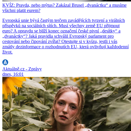
KVÍZ: Pravda, nebo mýtus? Zakázal Brusel „dvanáctku“ a musíme
všichni platit eurem?
Evropská unie bývá častým terčem zavádějících tvrzení a virálních
příspěvků na sociálních sítích. Musí všechny země EU přijmout
euro? A opravdu se blíží konec označení české pivní „desítky“ a
„dvanáctky“? Jaká pravidla schválil Evropský parlament pro
cestování nebo čipování zvířat? Otestujte si v kvízu, jestli i vás
zmátly dezinformace o rozhodnutích EU, která ovlivňují každodenní
život.
Aktuálně.cz - Zprávy
dnes, 16:01