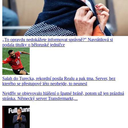
„To opravdu nedokážete informovat správně?" Navrátilová si
podala titulky o běloruské jedničce
Salah do Turecka, rekordní posila Realu a pak tma. Server, bez
kterého se přestupové léto neobejde, to neunesl
Nejdřív se objevovalo hlášení o špatné bráně, potom už jen prázdná
stránka. Německý server Transfermarkt,...