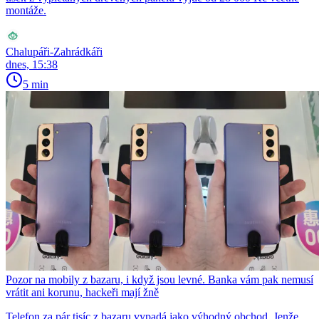
montáže.
Chalupáři-Zahrádkáři
dnes, 15:38
5 min
Pozor na mobily z bazaru, i když jsou levné. Banka vám pak nemusí
vrátit ani korunu, hackeři mají žně
Telefon za pár tisíc z bazaru vypadá jako výhodný obchod. Jenže