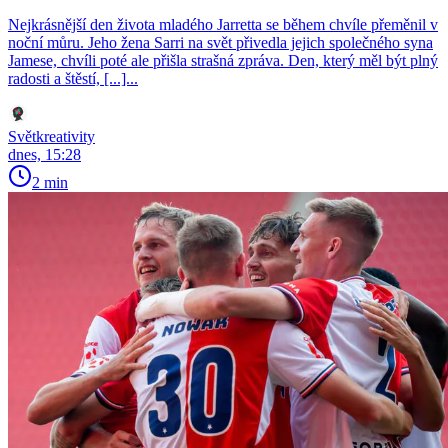
Nejkrásnější den života mladého Jarretta se během chvíle přeměnil v
noční můru. Jeho žena Sarri na svět přivedla jejich společného syna
Jamese, chvíli poté ale přišla strašná zpráva. Den, který měl být plný
radosti a štěstí, [...]...
Světkreativity
dnes, 15:28
2 min