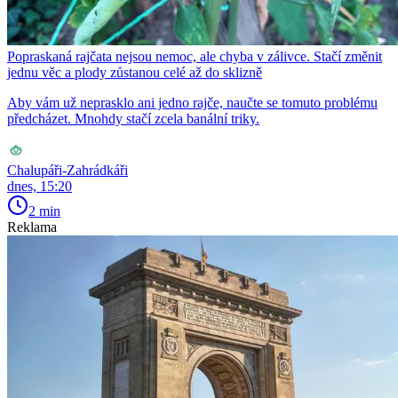
Popraskaná rajčata nejsou nemoc, ale chyba v zálivce. Stačí změnit
jednu věc a plody zůstanou celé až do sklizně
Aby vám už neprasklo ani jedno rajče, naučte se tomuto problému
předcházet. Mnohdy stačí zcela banální triky.
Chalupáři-Zahrádkáři
dnes, 15:20
2 min
Reklama