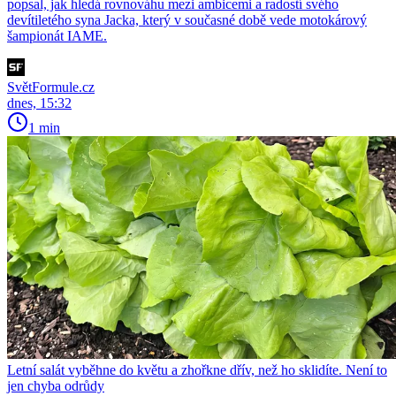
popsal, jak hledá rovnováhu mezi ambicemi a radostí svého
devítiletého syna Jacka, který v současné době vede motokárový
šampionát IAME.
SvětFormule.cz
dnes, 15:32
1 min
Letní salát vyběhne do květu a zhořkne dřív, než ho sklidíte. Není to
jen chyba odrůdy