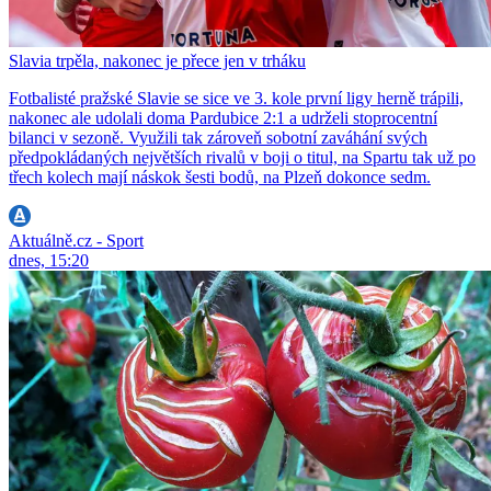
Slavia trpěla, nakonec je přece jen v trháku
Fotbalisté pražské Slavie se sice ve 3. kole první ligy herně trápili,
nakonec ale udolali doma Pardubice 2:1 a udrželi stoprocentní
bilanci v sezoně. Využili tak zároveň sobotní zaváhání svých
předpokládaných největších rivalů v boji o titul, na Spartu tak už po
třech kolech mají náskok šesti bodů, na Plzeň dokonce sedm.
Aktuálně.cz - Sport
dnes, 15:20