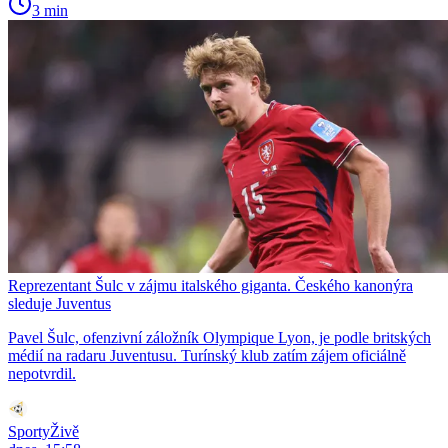
3 min
Reprezentant Šulc v zájmu italského giganta. Českého kanonýra
sleduje Juventus
Pavel Šulc, ofenzivní záložník Olympique Lyon, je podle britských
médií na radaru Juventusu. Turínský klub zatím zájem oficiálně
nepotvrdil.
SportyŽivě