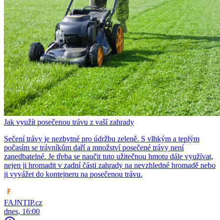
Jak využít posečenou trávu z vaší zahrady
Sečení trávy je nezbytné pro údržbu zeleně. S vlhkým a teplým
počasím se trávníkům daří a množství posečené trávy není
zanedbatelné. Je třeba se naučit tuto užitečnou hmotu dále využívat,
nejen ji hromadit v zadní části zahrady na nevzhledné hromadě nebo
ji vyvážet do kontejneru na posečenou trávu.
FAJNTIP.cz
dnes, 16:00