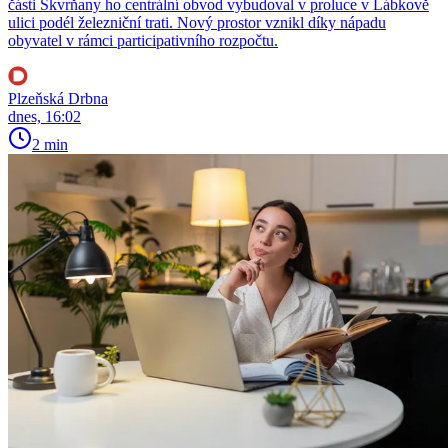
části Skvrňany ho centrální obvod vybudoval v proluce v Lábkově
ulici podél železniční trati. Nový prostor vznikl díky nápadu
obyvatel v rámci participativního rozpočtu.
Plzeňská Drbna
dnes, 16:02
2 min