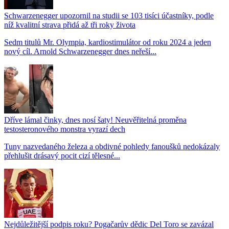
Schwarzenegger upozornil na studii se 103 tisíci účastníky, podle
níž kvalitní strava přidá až tři roky života
Sedm titulů Mr. Olympia, kardiostimulátor od roku 2024 a jeden
nový cíl. Arnold Schwarzenegger dnes neřeší...
Dříve lámal činky, dnes nosí šaty! Neuvěřitelná proměna
testosteronového monstra vyrazí dech
Tuny nazvedaného železa a obdivné pohledy fanoušků nedokázaly
přehlušit drásavý pocit cizí tělesné...
Nejdůležitější podpis roku? Pogačarův dědic Del Toro se zavázal