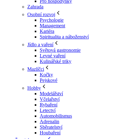
Pro hospodyňky
Zahrada
Osobní rozvoj
Psychologie
Management
Kariéra
Spiritualita a náboženství
Jídlo a vaření
Světová gastronomie
Levné vaření
Kulinářské triky
Mazlíčci
Kočky
Pejskové
Hobby
Modelářství
Včelařství
Rybaření
Letectví
Automobilismus
Adrenalin
Sběratelství
Houbaření