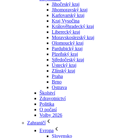
Jihočeský kraj
Jihomoravský kraj
Karlovarský kraj
Kraj Vysočina
Králověhradecký kraj
Liberecký kraj
Moravskoslezský kraj
Olomoucký kraj
Pardubický kraj
Plzeňský kraj
Středočeský kraj
Ústecký kraj
Zlínský kraj
Praha
Brno
Ostrava
Školství
Zdravotnictví
Politika
O počasí
Volby 2026
Zahraničí
Evropa
Slovensko