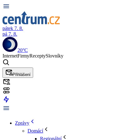
pátek 7. 8.
pá 7. 8.
20°C
Internet
Firmy
Recepty
Slovníky
Přihlášení
Zprávy
Domácí
Regionální