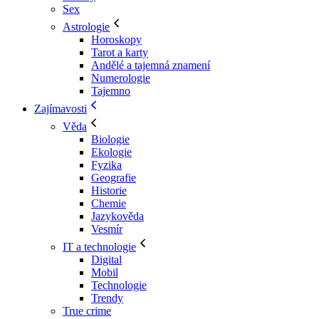
Sex
Astrologie
Horoskopy
Tarot a karty
Andělé a tajemná znamení
Numerologie
Tajemno
Zajímavosti
Věda
Biologie
Ekologie
Fyzika
Geografie
Historie
Chemie
Jazykověda
Vesmír
IT a technologie
Digital
Mobil
Technologie
Trendy
True crime