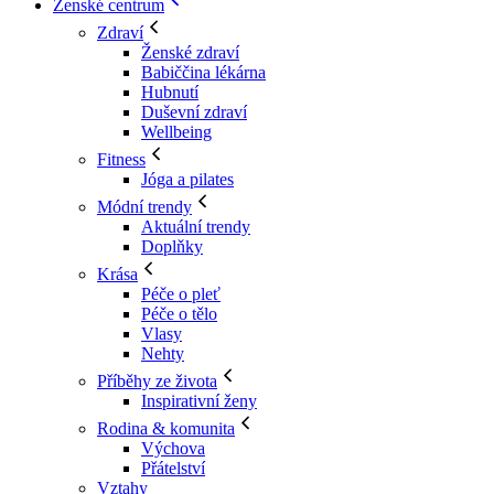
Ženské centrum
Zdraví
Ženské zdraví
Babiččina lékárna
Hubnutí
Duševní zdraví
Wellbeing
Fitness
Jóga a pilates
Módní trendy
Aktuální trendy
Doplňky
Krása
Péče o pleť
Péče o tělo
Vlasy
Nehty
Příběhy ze života
Inspirativní ženy
Rodina & komunita
Výchova
Přátelství
Vztahy