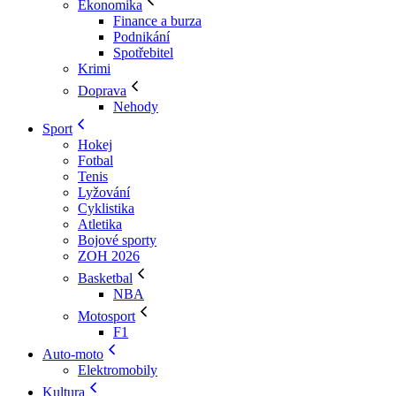
Ekonomika
Finance a burza
Podnikání
Spotřebitel
Krimi
Doprava
Nehody
Sport
Hokej
Fotbal
Tenis
Lyžování
Cyklistika
Atletika
Bojové sporty
ZOH 2026
Basketbal
NBA
Motosport
F1
Auto-moto
Elektromobily
Kultura