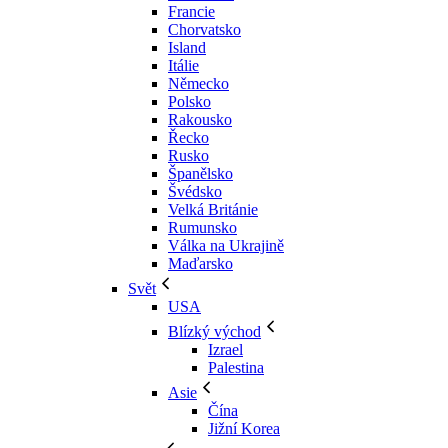
Francie
Chorvatsko
Island
Itálie
Německo
Polsko
Rakousko
Řecko
Rusko
Španělsko
Švédsko
Velká Británie
Rumunsko
Válka na Ukrajině
Maďarsko
Svět
USA
Blízký východ
Izrael
Palestina
Asie
Čína
Jižní Korea