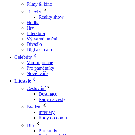
Filmy & kino
Televize
Reality show
Hudba
Hry
Literatura
Výtvarné umění
Divadlo
Digi a stream
Celebrity
Módní policie
Pro pamětníky
Nové tváře
Lifestyle
Cestování
Destinace
Rady na cesty
Bydlení
Interiery
Rady do domu
DIY
Pro kutily