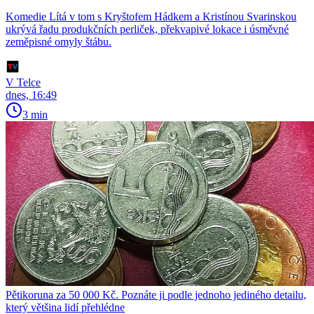
Komedie Lítá v tom s Kryštofem Hádkem a Kristínou Svarinskou
ukrývá řadu produkčních perliček, překvapivé lokace i úsměvné
zeměpisné omyly štábu.
V Telce
dnes, 16:49
3 min
Pětikoruna za 50 000 Kč. Poznáte ji podle jednoho jediného detailu,
který většina lidí přehlédne