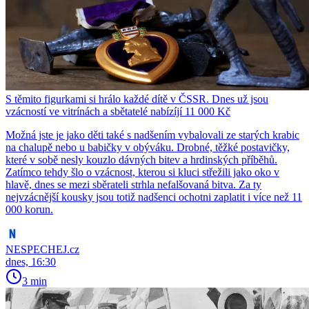
S těmito figurkami si hrálo každé dítě v ČSSR. Dnes už jsou
vzácností ve vitrínách a sbětatelé nabízíjí 11 000 Kč
Možná jste je jako děti také s nadšením vybalovali ze starých krabic
na chalupě nebo u babičky v obýváku. Drobné, těžké postavičky,
které v sobě nesly kouzlo dávných bitev a hrdinských příběhů.
Zatímco tehdy šlo o vzácnost, kterou si kluci střežili jako oko v
hlavě, dnes se mezi sběrateli strhla nefalšovaná bitva. Za ty
nejvzácnější kousky jsou totiž nadšenci ochotni zaplatit i více než 11
000 korun.
NESPECHEJ.cz
dnes, 16:30
3 min