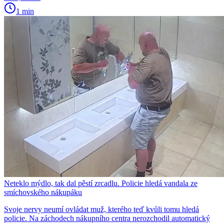
1 min
Neteklo mýdlo, tak dal pěstí zrcadlu. Policie hledá vandala ze
smíchovského nákupáku
Svoje nervy neumí ovládat muž, kterého teď kvůli tomu hledá
policie. Na záchodech nákupního centra nerozchodil automatický