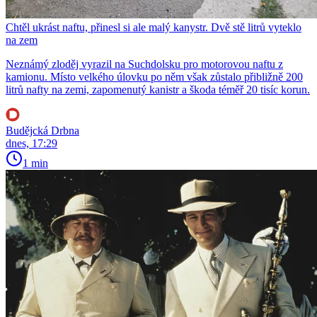
Chtěl ukrást naftu, přinesl si ale malý kanystr. Dvě stě litrů vyteklo
na zem
Neznámý zloděj vyrazil na Suchdolsku pro motorovou naftu z
kamionu. Místo velkého úlovku po něm však zůstalo přibližně 200
litrů nafty na zemi, zapomenutý kanistr a škoda téměř 20 tisíc korun.
Budějcká Drbna
dnes, 17:29
1 min