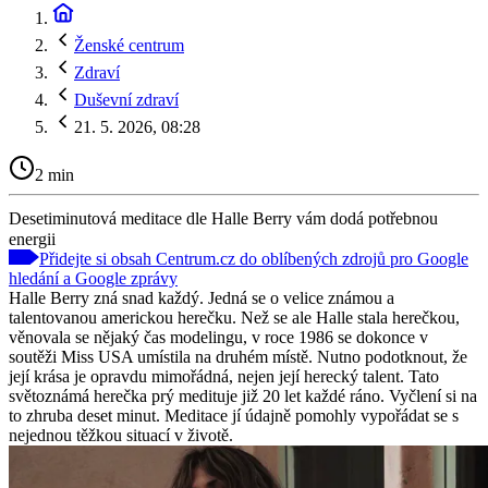
Ženské centrum
Zdraví
Duševní zdraví
21. 5. 2026, 08:28
2 min
Desetiminutová meditace dle Halle Berry vám dodá potřebnou
energii
Přidejte si obsah Centrum.cz do oblíbených zdrojů pro Google
hledání a Google zprávy
Halle Berry zná snad každý. Jedná se o velice známou a
talentovanou americkou herečku. Než se ale Halle stala herečkou,
věnovala se nějaký čas modelingu, v roce 1986 se dokonce v
soutěži Miss USA umístila na druhém místě. Nutno podotknout, že
její krása je opravdu mimořádná, nejen její herecký talent. Tato
světoznámá herečka prý medituje již 20 let každé ráno. Vyčlení si na
to zhruba deset minut. Meditace jí údajně pomohly vypořádat se s
nejednou těžkou situací v životě.