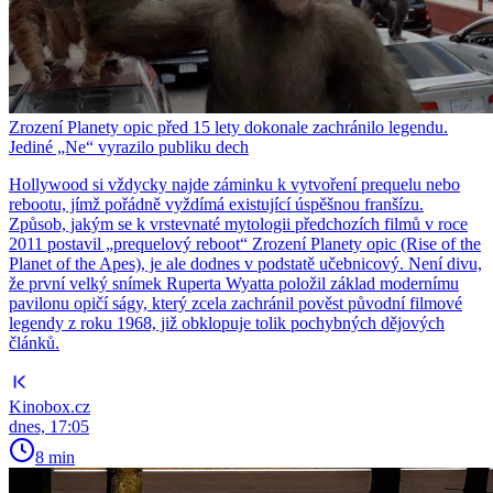
Zrození Planety opic před 15 lety dokonale zachránilo legendu.
Jediné „Ne“ vyrazilo publiku dech
Hollywood si vždycky najde záminku k vytvoření prequelu nebo
rebootu, jímž pořádně vyždímá existující úspěšnou franšízu.
Způsob, jakým se k vrstevnaté mytologii předchozích filmů v roce
2011 postavil „prequelový reboot“ Zrození Planety opic (Rise of the
Planet of the Apes), je ale dodnes v podstatě učebnicový. Není divu,
že první velký snímek Ruperta Wyatta položil základ modernímu
pavilonu opičí ságy, který zcela zachránil pověst původní filmové
legendy z roku 1968, již obklopuje tolik pochybných dějových
článků.
Kinobox.cz
dnes, 17:05
8 min