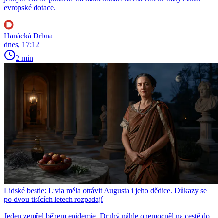
evropské dotace.
Hanácká Drbna
dnes, 17:12
2 min
Lidské bestie: Livia měla otrávit Augusta i jeho dědice. Důkazy se
po dvou tisících letech rozpadají
Jeden zemřel během epidemie. Druhý náhle onemocněl na cestě do