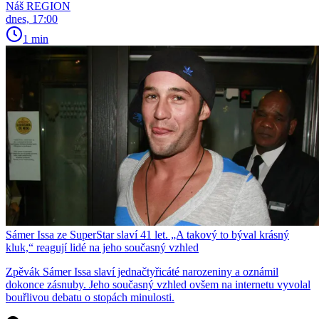
Náš REGION
dnes, 17:00
1 min
Sámer Issa ze SuperStar slaví 41 let. „A takový to býval krásný
kluk,“ reagují lidé na jeho současný vzhled
Zpěvák Sámer Issa slaví jednačtyřicáté narozeniny a oznámil
dokonce zásnuby. Jeho současný vzhled ovšem na internetu vyvolal
bouřlivou debatu o stopách minulosti.