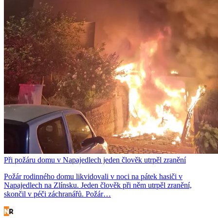
Při požáru domu v Napajedlech jeden člověk utrpěl zranění
Požár rodinného domu likvidovali v noci na pátek hasiči v
Napajedlech na Zlínsku. Jeden člověk při něm utrpěl zranění,
skončil v péči záchranářů. Požár…