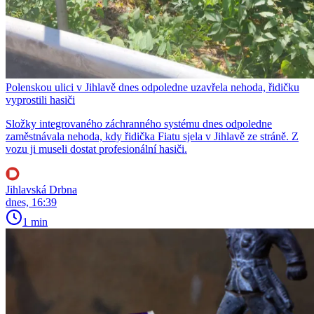
Polenskou ulici v Jihlavě dnes odpoledne uzavřela nehoda, řidičku
vyprostili hasiči
Složky integrovaného záchranného systému dnes odpoledne
zaměstnávala nehoda, kdy řidička Fiatu sjela v Jihlavě ze stráně. Z
vozu ji museli dostat profesionální hasiči.
Jihlavská Drbna
dnes, 16:39
1 min