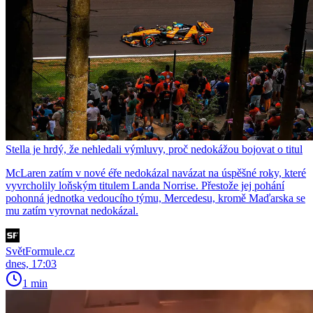
Stella je hrdý, že nehledali výmluvy, proč nedokážou bojovat o titul
McLaren zatím v nové éře nedokázal navázat na úspěšné roky, které
vyvrcholily loňským titulem Landa Norrise. Přestože jej pohání
pohonná jednotka vedoucího týmu, Mercedesu, kromě Maďarska se
mu zatím vyrovnat nedokázal.
SvětFormule.cz
dnes, 17:03
1 min