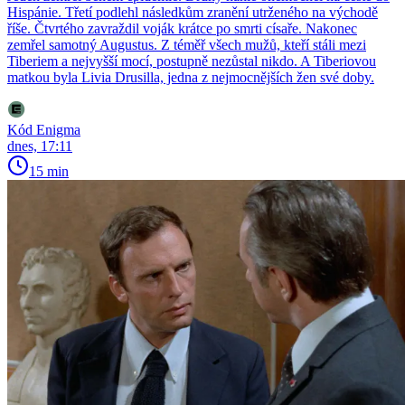
Hispánie. Třetí podlehl následkům zranění utrženého na východě
říše. Čtvrtého zavraždil voják krátce po smrti císaře. Nakonec
zemřel samotný Augustus. Z téměř všech mužů, kteří stáli mezi
Tiberiem a nejvyšší mocí, postupně nezůstal nikdo. A Tiberiovou
matkou byla Livia Drusilla, jedna z nejmocnějších žen své doby.
Kód Enigma
dnes, 17:11
15 min