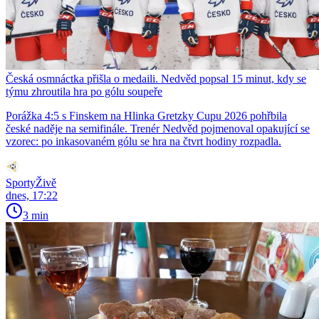
Česká osmnáctka přišla o medaili. Nedvěd popsal 15 minut, kdy se
týmu zhroutila hra po gólu soupeře
Porážka 4:5 s Finskem na Hlinka Gretzky Cupu 2026 pohřbila
české naděje na semifinále. Trenér Nedvěd pojmenoval opakující se
vzorec: po inkasovaném gólu se hra na čtvrt hodiny rozpadla.
SportyŽivě
dnes, 17:22
3 min