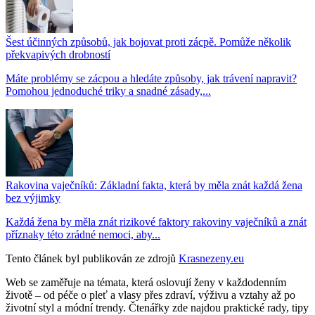
Šest účinných způsobů, jak bojovat proti zácpě. Pomůže několik
překvapivých drobností
Máte problémy se zácpou a hledáte způsoby, jak trávení napravit?
Pomohou jednoduché triky a snadné zásady,...
Rakovina vaječníků: Základní fakta, která by měla znát každá žena
bez výjimky
Každá žena by měla znát rizikové faktory rakoviny vaječníků a znát
příznaky této zrádné nemoci, aby...
Tento článek byl publikován ze zdrojů
Krasnezeny.eu
Web se zaměřuje na témata, která oslovují ženy v každodenním
životě – od péče o pleť a vlasy přes zdraví, výživu a vztahy až po
životní styl a módní trendy. Čtenářky zde najdou praktické rady, tipy