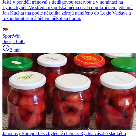
Ještě v pondělí trénoval s třetiligovou rezervou a v nominaci na
Lyon chyběl. Ve středu už polská média psala o pokročilém jednání.
Jan Kuchta má podle několika zdrojů namířeno do Legie Varšava a
rozhodnout se má během několika hodin.
SportWin
dnes, 16:46
2 min
Jahodový kompot bez zbytečné chemie: Rychlá zásoba sladkého