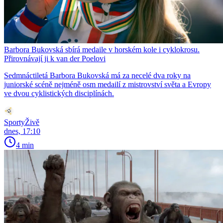
Barbora Bukovská sbírá medaile v horském kole i cyklokrosu.
Přirovnávají ji k van der Poelovi
Sedmnáctiletá Barbora Bukovská má za necelé dva roky na
juniorské scéně nejméně osm medailí z mistrovství světa a Evropy
ve dvou cyklistických disciplínách.
SportyŽivě
dnes, 17:10
4 min