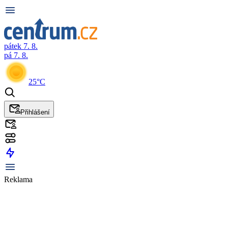
pátek 7. 8.
pá 7. 8.
25°C
Přihlášení
Reklama