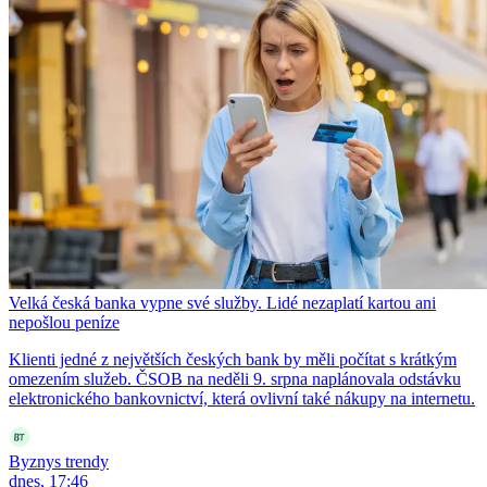
Velká česká banka vypne své služby. Lidé nezaplatí kartou ani
nepošlou peníze
Klienti jedné z největších českých bank by měli počítat s krátkým
omezením služeb. ČSOB na neděli 9. srpna naplánovala odstávku
elektronického bankovnictví, která ovlivní také nákupy na internetu.
Byznys trendy
dnes, 17:46