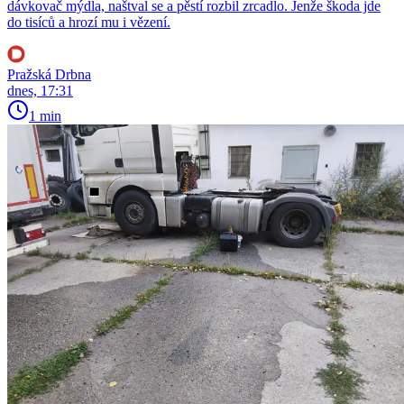
dávkovač mýdla, naštval se a pěstí rozbil zrcadlo. Jenže škoda jde
do tisíců a hrozí mu i vězení.
Pražská Drbna
dnes, 17:31
1 min