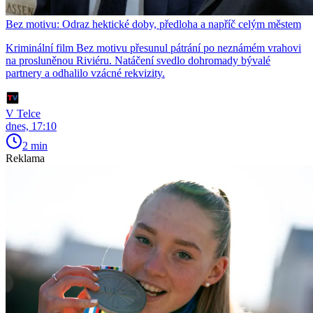
Bez motivu: Odraz hektické doby, předloha a napříč celým městem
Kriminální film Bez motivu přesunul pátrání po neznámém vrahovi
na prosluněnou Riviéru. Natáčení svedlo dohromady bývalé
partnery a odhalilo vzácné rekvizity.
V Telce
dnes, 17:10
2 min
Reklama