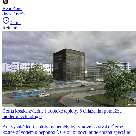
ReadZone
dnes, 16:53
2 min
Reklama
Černá kostka zvládne i tropické teploty. S chlazením pomůžou
moderní technologie
Ani vysoké letní teploty by neměly být v nové ostravské Černé
kostce důvodem k nepohodlí. Celou budovu bude chránit speciální