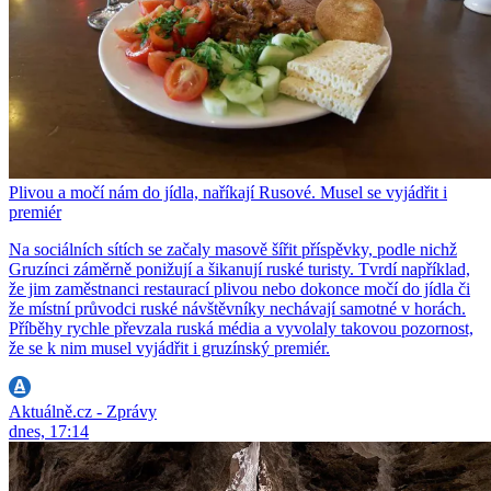
Plivou a močí nám do jídla, naříkají Rusové. Musel se vyjádřit i
premiér
Na sociálních sítích se začaly masově šířit příspěvky, podle nichž
Gruzínci záměrně ponižují a šikanují ruské turisty. Tvrdí například,
že jim zaměstnanci restaurací plivou nebo dokonce močí do jídla či
že místní průvodci ruské návštěvníky nechávají samotné v horách.
Příběhy rychle převzala ruská média a vyvolaly takovou pozornost,
že se k nim musel vyjádřit i gruzínský premiér.
Aktuálně.cz - Zprávy
dnes, 17:14