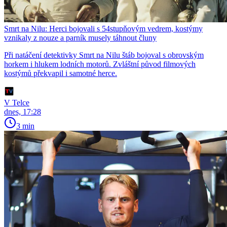
Smrt na Nilu: Herci bojovali s 54stupňovým vedrem, kostýmy
vznikaly z nouze a parník musely táhnout čluny
Při natáčení detektivky Smrt na Nilu štáb bojoval s obrovským
horkem i hlukem lodních motorů. Zvláštní původ filmových
kostýmů překvapil i samotné herce.
V Telce
dnes, 17:28
3 min