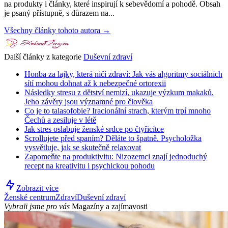
na produkty i články, které inspirují k sebevědomí a pohodě. Obsah
je psaný přístupně, s důrazem na...
Všechny články tohoto autora →
Další články z kategorie
Duševní zdraví
Honba za lajky, která ničí zdraví: Jak vás algoritmy sociálních
sítí mohou dohnat až k nebezpečné ortorexii
Následky stresu z dětství nemizí, ukazuje výzkum makaků.
Jeho závěry jsou významné pro člověka
Co je to talasofobie? Iracionální strach, kterým trpí mnoho
Čechů a zesiluje v létě
Jak stres oslabuje ženské srdce po čtyřicítce
Scrollujete před spaním? Děláte to špatně. Psycholožka
vysvětluje, jak se skutečně relaxovat
Zapomeňte na produktivitu: Nizozemci znají jednoduchý
recept na kreativitu i psychickou pohodu
Zobrazit více
Ženské centrum
Zdraví
Duševní zdraví
Vybrali jsme pro vás
Magazíny a zajímavosti