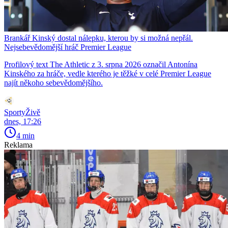
Brankář Kinský dostal nálepku, kterou by si možná nepřál.
Nejsebevědomější hráč Premier League
Profilový text The Athletic z 3. srpna 2026 označil Antonína
Kinského za hráče, vedle kterého je těžké v celé Premier League
najít někoho sebevědomějšího.
SportyŽivě
dnes, 17:26
4 min
Reklama