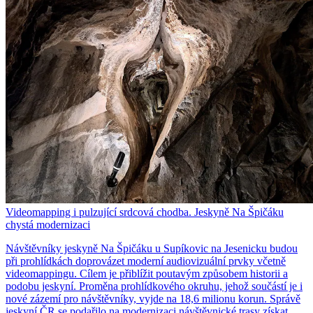
Videomapping i pulzující srdcová chodba. Jeskyně Na Špičáku
chystá modernizaci
Návštěvníky jeskyně Na Špičáku u Supíkovic na Jesenicku budou
při prohlídkách doprovázet moderní audiovizuální prvky včetně
videomappingu. Cílem je přiblížit poutavým způsobem historii a
podobu jeskyní. Proměna prohlídkového okruhu, jehož součástí je i
nové zázemí pro návštěvníky, vyjde na 18,6 milionu korun. Správě
jeskyní ČR se podařilo na modernizaci návštěvnické trasy získat