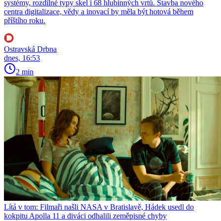
systémy, rozdílné typy skel i 68 hlubinných vrtů. Stavba nového
centra digitalizace, vědy a inovací by měla být hotová během
příštího roku.
Ostravská Drbna
dnes, 16:53
2 min
Lítá v tom: Filmaři našli NASA v Bratislavě, Hádek usedl do
kokpitu Apolla 11 a diváci odhalili zeměpisné chyby