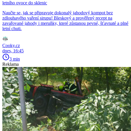
letního ovoce do sklenic
Naučte se, jak se připravuje dokonalý jahodový kompot bez
zdlouhavého vaření sirupu! Bleskový a prověřený recept na
zavařované jahody i meruňky, které zůstanou pevné, šťavnaté a plné
letní chuti.
Cooky.cz
dnes, 16:45
3 min
Reklama