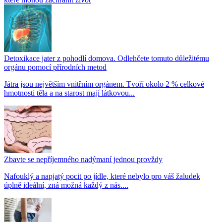
Detoxikace jater z pohodlí domova. Odlehčete tomuto důležitému
orgánu pomocí přírodních metod
Játra jsou největším vnitřním orgánem. Tvoří okolo 2 % celkové
hmotnosti těla a na starost mají látkovou...
Zbavte se nepříjemného nadýmaní jednou provždy
Nafouklý a napjatý pocit po jídle, které nebylo pro váš žaludek
úplně ideální, zná možná každý z nás....