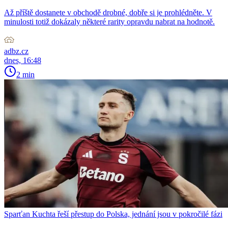
Až příště dostanete v obchodě drobné, dobře si je prohlédněte. V
minulosti totiž dokázaly některé rarity opravdu nabrat na hodnotě.
adbz.cz
dnes, 16:48
2 min
Sparťan Kuchta řeší přestup do Polska, jednání jsou v pokročilé fázi