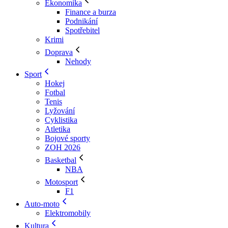
Ekonomika
Finance a burza
Podnikání
Spotřebitel
Krimi
Doprava
Nehody
Sport
Hokej
Fotbal
Tenis
Lyžování
Cyklistika
Atletika
Bojové sporty
ZOH 2026
Basketbal
NBA
Motosport
F1
Auto-moto
Elektromobily
Kultura