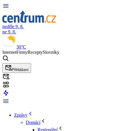
neděle 9. 8.
ne 9. 8.
30°C
Internet
Firmy
Recepty
Slovníky
Přihlášení
Zprávy
Domácí
Regionální