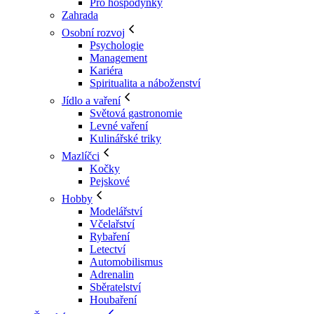
Pro hospodyňky
Zahrada
Osobní rozvoj
Psychologie
Management
Kariéra
Spiritualita a náboženství
Jídlo a vaření
Světová gastronomie
Levné vaření
Kulinářské triky
Mazlíčci
Kočky
Pejskové
Hobby
Modelářství
Včelařství
Rybaření
Letectví
Automobilismus
Adrenalin
Sběratelství
Houbaření