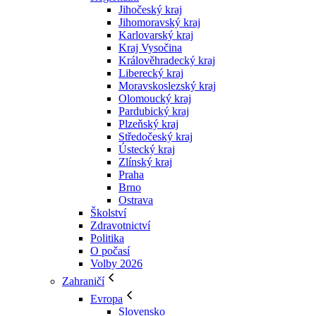
Jihočeský kraj
Jihomoravský kraj
Karlovarský kraj
Kraj Vysočina
Králověhradecký kraj
Liberecký kraj
Moravskoslezský kraj
Olomoucký kraj
Pardubický kraj
Plzeňský kraj
Středočeský kraj
Ústecký kraj
Zlínský kraj
Praha
Brno
Ostrava
Školství
Zdravotnictví
Politika
O počasí
Volby 2026
Zahraničí
Evropa
Slovensko