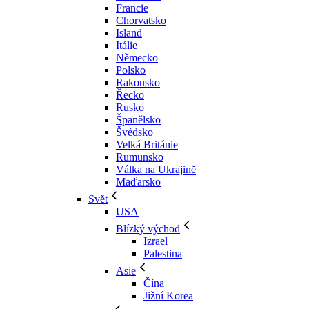
Francie
Chorvatsko
Island
Itálie
Německo
Polsko
Rakousko
Řecko
Rusko
Španělsko
Švédsko
Velká Británie
Rumunsko
Válka na Ukrajině
Maďarsko
Svět
USA
Blízký východ
Izrael
Palestina
Asie
Čína
Jižní Korea