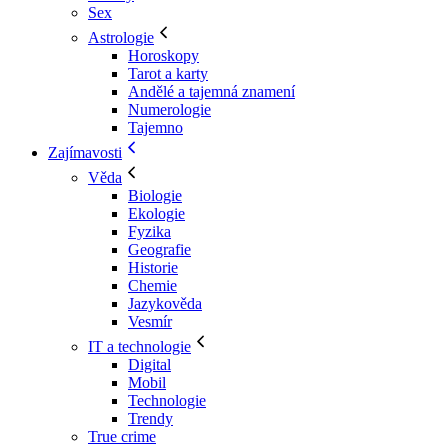
Sex
Astrologie
Horoskopy
Tarot a karty
Andělé a tajemná znamení
Numerologie
Tajemno
Zajímavosti
Věda
Biologie
Ekologie
Fyzika
Geografie
Historie
Chemie
Jazykověda
Vesmír
IT a technologie
Digital
Mobil
Technologie
Trendy
True crime