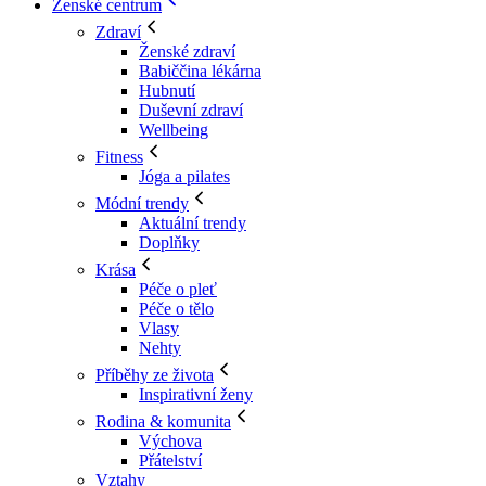
Ženské centrum
Zdraví
Ženské zdraví
Babiččina lékárna
Hubnutí
Duševní zdraví
Wellbeing
Fitness
Jóga a pilates
Módní trendy
Aktuální trendy
Doplňky
Krása
Péče o pleť
Péče o tělo
Vlasy
Nehty
Příběhy ze života
Inspirativní ženy
Rodina & komunita
Výchova
Přátelství
Vztahy