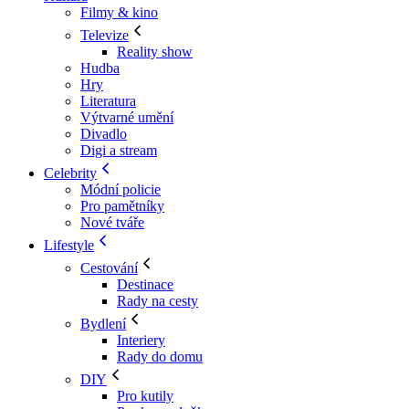
Filmy & kino
Televize
Reality show
Hudba
Hry
Literatura
Výtvarné umění
Divadlo
Digi a stream
Celebrity
Módní policie
Pro pamětníky
Nové tváře
Lifestyle
Cestování
Destinace
Rady na cesty
Bydlení
Interiery
Rady do domu
DIY
Pro kutily