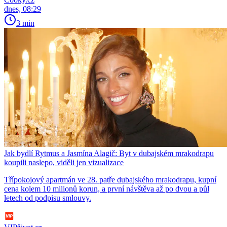
dnes, 08:29
3 min
Jak bydlí Rytmus a Jasmína Alagič: Byt v dubajském mrakodrapu
koupili naslepo, viděli jen vizualizace
Třípokojový apartmán ve 28. patře dubajského mrakodrapu, kupní
cena kolem 10 milionů korun, a první návštěva až po dvou a půl
letech od podpisu smlouvy.