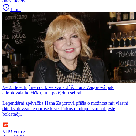
dnes, 08:26
3 min
Ve 23 letech jí nemoc krve vzala dítě. Hana Zagorová pak
adoptovala holčičku, tu jí po týdnu sebrali
Legendární zpěvačka Hana Zagorová přišla o možnost mít vlastní
dítě kvůli vzácné poruše krve. Pokus o adopci skončil ještě
bolestněji.
VIPživot.cz