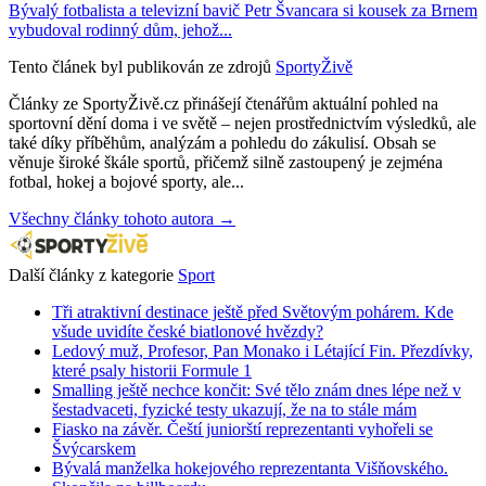
Bývalý fotbalista a televizní bavič Petr Švancara si kousek za Brnem
vybudoval rodinný dům, jehož...
Tento článek byl publikován ze zdrojů
SportyŽivě
Články ze SportyŽivě.cz přinášejí čtenářům aktuální pohled na
sportovní dění doma i ve světě – nejen prostřednictvím výsledků, ale
také díky příběhům, analýzám a pohledu do zákulisí. Obsah se
věnuje široké škále sportů, přičemž silně zastoupený je zejména
fotbal, hokej a bojové sporty, ale...
Všechny články tohoto autora →
Další články z kategorie
Sport
Tři atraktivní destinace ještě před Světovým pohárem. Kde
všude uvidíte české biatlonové hvězdy?
Ledový muž, Profesor, Pan Monako i Létající Fin. Přezdívky,
které psaly historii Formule 1
Smalling ještě nechce končit: Své tělo znám dnes lépe než v
šestadvaceti, fyzické testy ukazují, že na to stále mám
Fiasko na závěr. Čeští juniorští reprezentanti vyhořeli se
Švýcarskem
Bývalá manželka hokejového reprezentanta Višňovského.