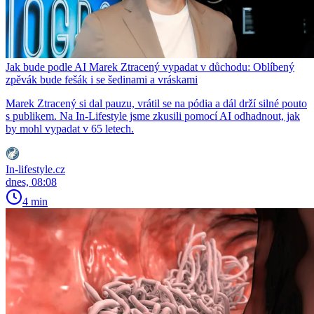
Jak bude podle AI Marek Ztracený vypadat v důchodu: Oblíbený
zpěvák bude fešák i se šedinami a vráskami
Marek Ztracený si dal pauzu, vrátil se na pódia a dál drží silné pouto
s publikem. Na In-Lifestyle jsme zkusili pomocí AI odhadnout, jak
by mohl vypadat v 65 letech.
In-lifestyle.cz
dnes, 08:08
4 min