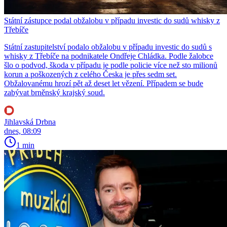
Státní zástupce podal obžalobu v případu investic do sudů whisky z
Třebíče
Státní zastupitelství podalo obžalobu v případu investic do sudů s
whisky z Třebíče na podnikatele Ondřeje Chládka. Podle žalobce
šlo o podvod, škoda v případu je podle policie více než sto milionů
korun a poškozených z celého Česka je přes sedm set.
Obžalovanému hrozí pět až deset let vězení. Případem se bude
zabývat brněnský krajský soud.
Jihlavská Drbna
dnes, 08:09
1 min