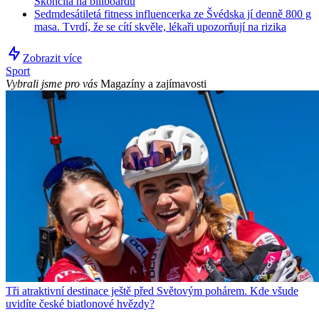
Skončila na billboardu
Sedmdesátiletá fitness influencerka ze Švédska jí denně 800 g
masa. Tvrdí, že se cítí skvěle, lékaři upozorňují na rizika
Zobrazit více
Sport
Vybrali jsme pro vás
Magazíny a zajímavosti
Tři atraktivní destinace ještě před Světovým pohárem. Kde všude
uvidíte české biatlonové hvězdy?