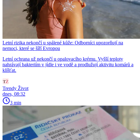
Letní rizika nekončí u spálené kůže: Odborníci upozorňují na
nemoci, které se šíří Evropou
Letní ochrana už nekončí u opalovacího krému. Vyšší teploty
nahrávají bakteriím v jídle i ve vodě a prodlužují aktivitu komárů a
klíšťat.
Trendy Život
dnes, 08:32
3 min