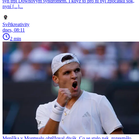
syn trpí Downovým syndromem. I když to pro ni byl zpočátku šok,
nyní [...]...
Světkreativity
dnes, 08:11
2 min
Menšíka v Montrealu obtěžoval divák. Co se stalo pak, rozesmálo