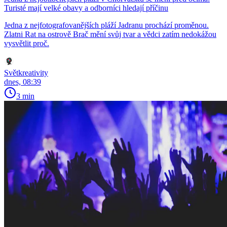
Turisté mají velké obavy a odborníci hledají příčinu
Jedna z nejfotografovanějších pláží Jadranu prochází proměnou.
Zlatni Rat na ostrově Brač mění svůj tvar a vědci zatím nedokážou
vysvětlit proč.
Světkreativity
dnes, 08:39
3 min