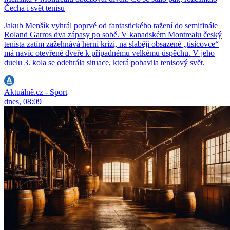
Čecha i svět tenisu
Jakub Menšík vyhrál poprvé od fantastického tažení do semifinále
Roland Garros dva zápasy po sobě. V kanadském Montrealu český
tenista zatím zažehnává herní krizi, na slaběji obsazené „tisícovce“
má navíc otevřené dveře k případnému velkému úspěchu. V jeho
duelu 3. kola se odehrála situace, která pobavila tenisový svět.
Aktuálně.cz - Sport
dnes, 08:09