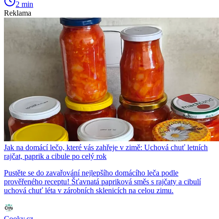
2 min
Reklama
Jak na domácí lečo, které vás zahřeje v zimě: Uchová chuť letních
rajčat, paprik a cibule po celý rok
Pustěte se do zavařování nejlepšího domácího leča podle
prověřeného receptu! Šťavnatá papriková směs s rajčaty a cibulí
uchová chuť léta v zárobních sklenicích na celou zimu.
Cooky.cz