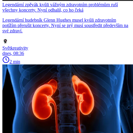
Legendární zpěvák kvůli vážným zdravotním problémům ruší
všechny koncerty. Nyní odhalil, co ho čeká
Legendární hudebník Glenn Hughes musel kvůli zdravotním
potížím přerušit koncerty. Nyní se prý musí soustředit především na
své zdraví.
Světkreativity
dnes, 08:36
2 min