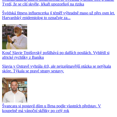
Tvrdí, že se cítí skvěle, lékaři upozorňují na rizika
Švédská fitness influencerka jí téměř výhradně maso už přes osm let.
Harvardský epidemiolog to označuje za...
Kouč Slavie Trpišovský pošilhává po dalších posilách. Vyhlédl si
africké rychlíky z Baníku
Slavia v Ostravě vyhrála 4:0, ale nejzajímavější otázka se netýkala
skóre. Týkala se pravé strany sestavy.
Švancara si postavil dům u Brna podle vlastních představ. V
koupelně má vánoční skřítky po celý rok