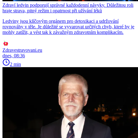
Zdraví ledvin podporují správné každodenní návyky. Důležitou roli
hraje strava, pitný režim i opatrnost při užívání léků
Ledviny jsou klíčovým orgánem pro detoxikaci a udržování
rovnováhy v těle. Je důležité se vyvarovat určitých chyb, které by je
mohly zatížit, a vést tak k závažným zdravotním komplikacím.
Zdravestravovani.eu
dnes, 08:36
2 min