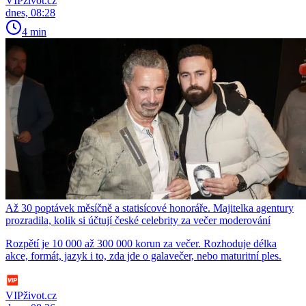
VIPživot.cz
dnes, 08:28
4 min
Až 30 poptávek měsíčně a statisícové honoráře. Majitelka agentury
prozradila, kolik si účtují české celebrity za večer moderování
Rozpětí je 10 000 až 300 000 korun za večer. Rozhoduje délka
akce, formát, jazyk i to, zda jde o galavečer, nebo maturitní ples.
VIPživot.cz