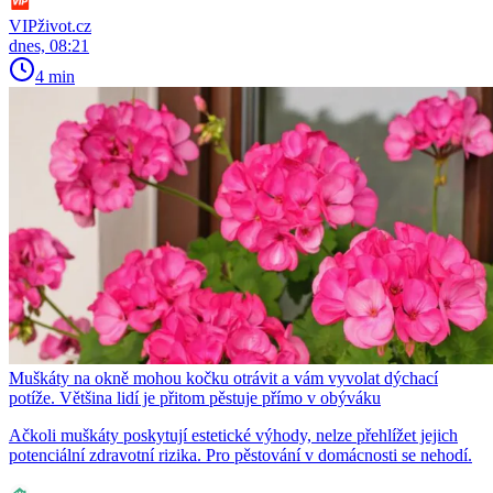
VIPživot.cz
dnes, 08:21
4 min
Muškáty na okně mohou kočku otrávit a vám vyvolat dýchací
potíže. Většina lidí je přitom pěstuje přímo v obýváku
Ačkoli muškáty poskytují estetické výhody, nelze přehlížet jejich
potenciální zdravotní rizika. Pro pěstování v domácnosti se nehodí.