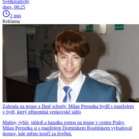
Světkreativity
dnes, 08:25
2 min
Reklama
Zahrada na terase a žluté schody. Milan Peroutka bydlí s manželem
v bytě, který připomíná venkovské sídlo
Maliny, rybíz, jabloň a bazalka rostou na terase v centru Prahy.
Milan Peroutka si s manželem Dominikem Roubínkem vybudoval
domov, kde město končí za dveřmi.