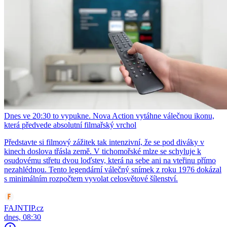
Dnes ve 20:30 to vypukne. Nova Action vytáhne válečnou ikonu,
která předvede absolutní filmařský vrchol
Představte si filmový zážitek tak intenzivní, že se pod diváky v
kinech doslova třásla země. V tichomořské mlze se schyluje k
osudovému střetu dvou loďstev, která na sebe ani na vteřinu přímo
nezahlédnou. Tento legendární válečný snímek z roku 1976 dokázal
s minimálním rozpočtem vyvolat celosvětové šílenství.
FAJNTIP.cz
dnes, 08:30