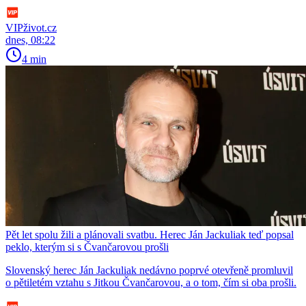
VIPživot.cz
dnes, 08:22
4 min
Pět let spolu žili a plánovali svatbu. Herec Ján Jackuliak teď popsal
peklo, kterým si s Čvančarovou prošli
Slovenský herec Ján Jackuliak nedávno poprvé otevřeně promluvil
o pětiletém vztahu s Jitkou Čvančarovou, a o tom, čím si oba prošli.