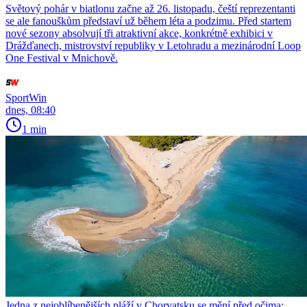
Světový pohár v biatlonu začne až 26. listopadu, čeští reprezentanti
se ale fanouškům představí už během léta a podzimu. Před startem
nové sezony absolvují tři atraktivní akce, konkrétně exhibici v
Drážďanech, mistrovství republiky v Letohradu a mezinárodní Loop
One Festival v Mnichově.
SportWin
dnes, 08:40
1 min
Jedna z nejoblíbenějších pláží v Chorvatsku se mění před očima: