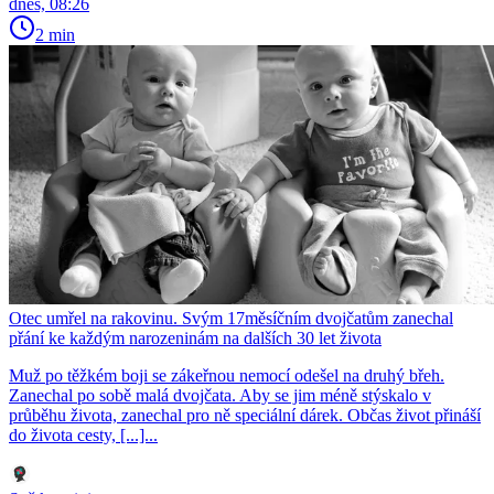
dnes, 08:26
2 min
Otec umřel na rakovinu. Svým 17měsíčním dvojčatům zanechal
přání ke každým narozeninám na dalších 30 let života
Muž po těžkém boji se zákeřnou nemocí odešel na druhý břeh.
Zanechal po sobě malá dvojčata. Aby se jim méně stýskalo v
průběhu života, zanechal pro ně speciální dárek. Občas život přináší
do života cesty, [...]...