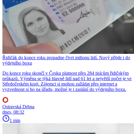
Řidičák do konce roku propadne čtvrt milionu lidí. Nový přijde i do
výdejního boxu
Do konce roku skončí v Česku platnost přes 284 tisícům řidičským
průkazů. Výměna se týká hlavně lidí nad 61 let a největší počet je ve
Středočeském kraji. Zájemci si mohou zažádat přes internet a
vyzvednout si ho na úřadu, možné je i zaslání do výdejního boxu.
Ostravská Drbna
dnes, 08:32
1 min