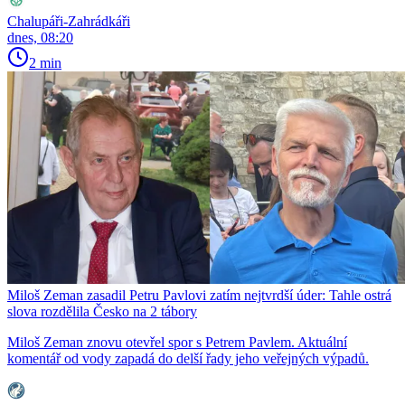
Chalupáři-Zahrádkáři
dnes, 08:20
2 min
Miloš Zeman zasadil Petru Pavlovi zatím nejtvrdší úder: Tahle ostrá
slova rozdělila Česko na 2 tábory
Miloš Zeman znovu otevřel spor s Petrem Pavlem. Aktuální
komentář od vody zapadá do delší řady jeho veřejných výpadů.