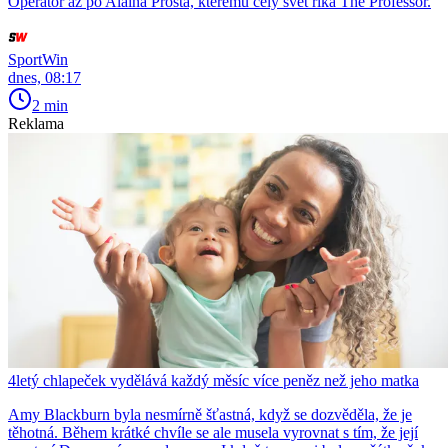
Operator až po Alaina Prosta, kterému celý svět říká The Professor.
SportWin
dnes, 08:17
2 min
Reklama
4letý chlapeček vydělává každý měsíc více peněz než jeho matka
Amy Blackburn byla nesmírně šťastná, když se dozvěděla, že je
těhotná. Během krátké chvíle se ale musela vyrovnat s tím, že její