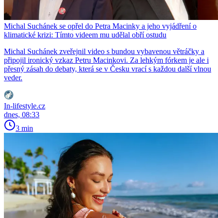
Michal Suchánek se opřel do Petra Macinky a jeho vyjádření o
klimatické krizi: Tímto videem mu udělal obří ostudu
Michal Suchánek zveřejnil video s bundou vybavenou větráčky a
připojil ironický vzkaz Petru Macinkovi. Za lehkým fórkem je ale i
přesný zásah do debaty, která se v Česku vrací s každou další vlnou
veder.
In-lifestyle.cz
dnes, 08:33
3 min