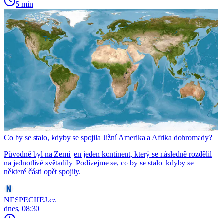
5 min
Co by se stalo, kdyby se spojila Jižní Amerika a Afrika dohromady?
Původně byl na Zemi jen jeden kontinent, který se následně rozdělil
na jednotlivé světadíly. Podívejme se, co by se stalo, kdyby se
některé části opět spojily.
NESPECHEJ.cz
dnes, 08:30