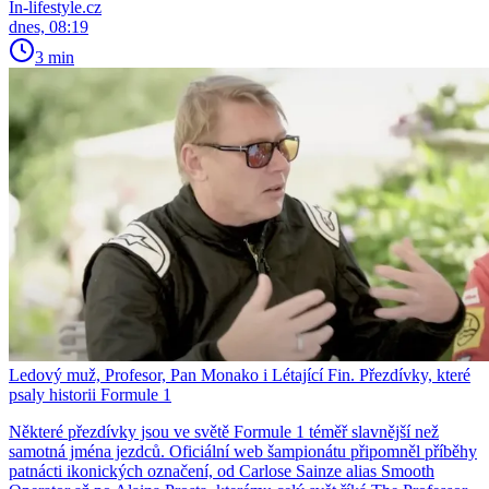
In-lifestyle.cz
dnes, 08:19
3 min
Ledový muž, Profesor, Pan Monako i Létající Fin. Přezdívky, které
psaly historii Formule 1
Některé přezdívky jsou ve světě Formule 1 téměř slavnější než
samotná jména jezdců. Oficiální web šampionátu připomněl příběhy
patnácti ikonických označení, od Carlose Sainze alias Smooth