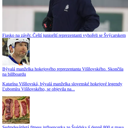
Fiasko na závěr. Čeští juniorští reprezentanti vyhořeli se Švýcarskem
Bývalá manželka hokejového reprezentanta Višňovského. Skončila
na billboardu
Katarína Višňovská, bývalá manželka slovenské hokejové legendy
Ľubomíra Višňovského, se objevila na...
Sedmdesátiletá fitness influencerka ze Švédska jí denně 800 g masa.