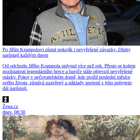
Po Jiřím Krampolovi zůstal pokojík i nevyřešené závazky. Dluhy
narůstají každým dnem
Od odchodu Jiřího Krampola uplynul více než rok. Přesto se kolem
pozůstalosti legendárního herce a baviče stále objevují nevyřešené
otázky. Pokoj v pečovatelském domě, kde prožil poslední měsíce
svého života, zůstává uzavřený a náklady spojené s jeho pobytem
dál narůstají.
Žena.cz
dnes, 08:30