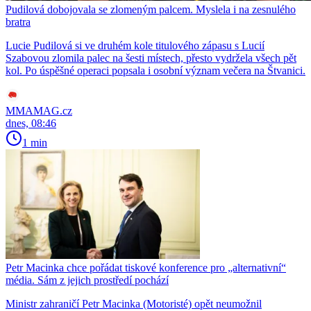
Pudilová dobojovala se zlomeným palcem. Myslela i na zesnulého
bratra
Lucie Pudilová si ve druhém kole titulového zápasu s Lucií
Szabovou zlomila palec na šesti místech, přesto vydržela všech pět
kol. Po úspěšné operaci popsala i osobní význam večera na Štvanici.
MMAMAG.cz
dnes, 08:46
1 min
Petr Macinka chce pořádat tiskové konference pro „alternativní“
média. Sám z jejich prostředí pochází
Ministr zahraničí Petr Macinka (Motoristé) opět neumožnil