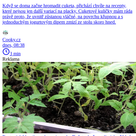
Když se doma začne hromadit cuketa, přichází chvíle na recepty,
které nejsou jen další variací na placky. Cuketové kuličky mám ráda
právě proto, že uvnitř zůstanou vláčné, na povrchu křupnou a s
jednoduchým jogurtovým dipem zmizí ze stolu skoro hned.
Cooky.cz
dnes, 08:38
3 min
Reklama