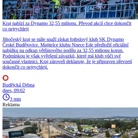
Kraj nabízí za Dynamo 32,55 milionu. Převod akcií chce dokončit
co nejrychleji
Jihočeský kraj se stále snaží získat fotbslový klub SK Dynamo
České Budějovice. Majitelce klubu Nnece Ede předložil oficiální
nabídku na odkup většinového podílu za 32,55 milionu korun.
Podmínkou je však vyřešení závazků, které má klub vůči své
současné vlastnici. Kraj zároveň deklaruje, že je připraven převzetí
dokončit co nejrychleji.
Budějcká Drbna
dnes, 09:02
3 min
Reklama