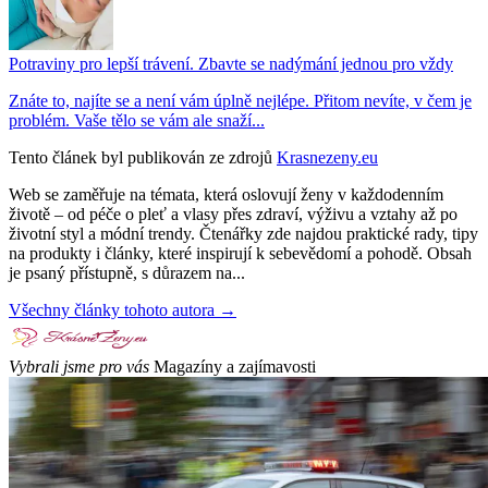
Potraviny pro lepší trávení. Zbavte se nadýmání jednou pro vždy
Znáte to, najíte se a není vám úplně nejlépe. Přitom nevíte, v čem je
problém. Vaše tělo se vám ale snaží...
Tento článek byl publikován ze zdrojů
Krasnezeny.eu
Web se zaměřuje na témata, která oslovují ženy v každodenním
životě – od péče o pleť a vlasy přes zdraví, výživu a vztahy až po
životní styl a módní trendy. Čtenářky zde najdou praktické rady, tipy
na produkty i články, které inspirují k sebevědomí a pohodě. Obsah
je psaný přístupně, s důrazem na...
Všechny články tohoto autora →
Vybrali jsme pro vás
Magazíny a zajímavosti