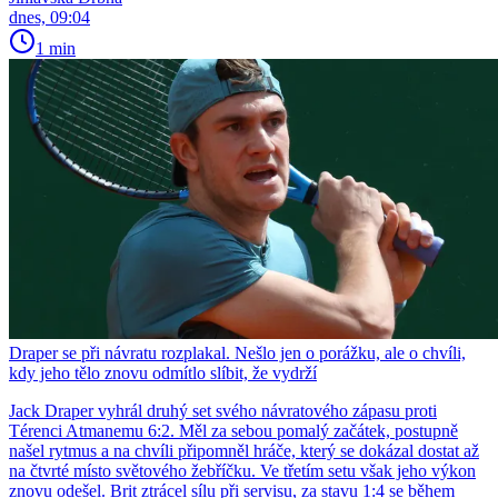
dnes, 09:04
1 min
Draper se při návratu rozplakal. Nešlo jen o porážku, ale o chvíli,
kdy jeho tělo znovu odmítlo slíbit, že vydrží
Jack Draper vyhrál druhý set svého návratového zápasu proti
Térenci Atmanemu 6:2. Měl za sebou pomalý začátek, postupně
našel rytmus a na chvíli připomněl hráče, který se dokázal dostat až
na čtvrté místo světového žebříčku. Ve třetím setu však jeho výkon
znovu odešel. Brit ztrácel sílu při servisu, za stavu 1:4 se během