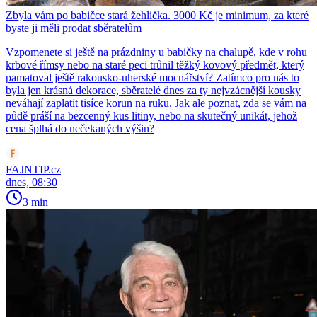
Zbyla vám po babičce stará žehlička. 3000 Kč je minimum, za které
byste ji měli prodat sběratelům
Vzpomenete si ještě na prázdniny u babičky na chalupě, kde v rohu
krbové římsy nebo na staré peci trůnil těžký kovový předmět, který
pamatoval ještě rakousko-uherské mocnářství? Zatímco pro nás to
byla jen krásná dekorace, sběratelé dnes za ty nejvzácnější kousky
neváhají zaplatit tisíce korun na ruku. Jak ale poznat, zda se vám na
půdě práší na bezcenný kus litiny, nebo na skutečný unikát, jehož
cena šplhá do nečekaných výšin?
FAJNTIP.cz
dnes, 08:30
3 min