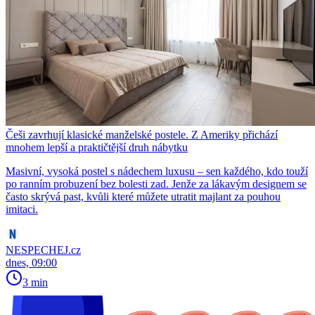
Češi zavrhují klasické manželské postele. Z Ameriky přichází
mnohem lepší a praktičtější druh nábytku
Masivní, vysoká postel s nádechem luxusu – sen každého, kdo touží
po ranním probuzení bez bolesti zad. Jenže za lákavým designem se
často skrývá past, kvůli které můžete utratit majlant za pouhou
imitaci.
NESPECHEJ.cz
dnes, 09:00
3 min