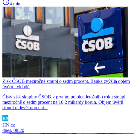
4 min
Zisk ČSOB meziročně stoupl o sedm procent. Banka zvýšila objem
úvěrů i vkladů
Čistý zisk skupiny ČSOB v prvním pololetí letošního roku stoupl
meziročně o sedm procent na 10,2 miliardy korun. Objem úvěrů
stoupl o devět procent...
HN.cz
dnes, 08:20