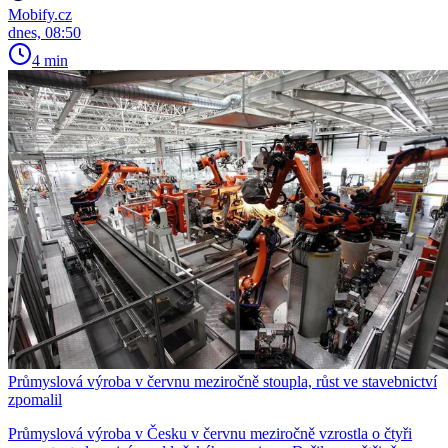
Mobify.cz
dnes, 08:50
4 min
Průmyslová výroba v červnu meziročně stoupla, růst ve stavebnictví
zpomalil
Průmyslová výroba v Česku v červnu meziročně vzrostla o čtyři