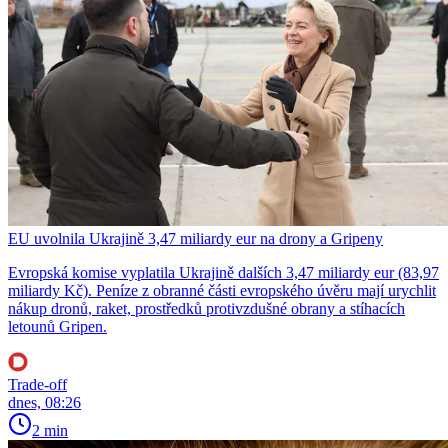
EU uvolnila Ukrajině 3,47 miliardy eur na drony a Gripeny
Evropská komise vyplatila Ukrajině dalších 3,47 miliardy eur (83,97
miliardy Kč). Peníze z obranné části evropského úvěru mají urychlit
nákup dronů, raket, prostředků protivzdušné obrany a stíhacích
letounů Gripen.
Trade-off
dnes, 08:26
2 min