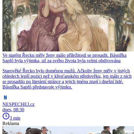
Ve starém Řecku měly ženy málo příležitostí se prosadit. Básnířka
Sapfó byla výjimka, už za svého života byla velmi obdivována
Starověké Řecko bylo doménou mužů. Ačkoliv ženy měly v jistých
ohledech lepší pozici než v křesťanském středověku, jen málo z nich
se prosadilo po literární stránce a jejich jména znají i dnešní lidé.
Básnířka Sapfó představuje výjimku.
NESPECHEJ.cz
dnes, 08:30
3 min
Reklama