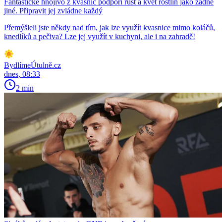
Fantastické hnojivo z kvasnic podpoří růst a květ rostlin jako žádné
jiné. Připravit jej zvládne každý
Přemýšleli jste někdy nad tím, jak lze využít kvasnice mimo koláčů,
knedlíků a pečiva? Lze jej využít v kuchyni, ale i na zahradě!
BydlímeÚtulně.cz
dnes, 08:33
2 min