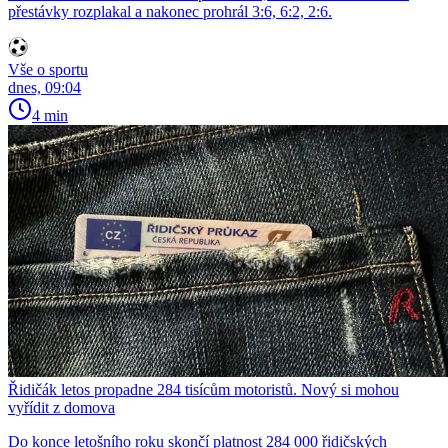
přestávky rozplakal a nakonec prohrál 3:6, 6:2, 2:6.
Vše o sportu
dnes, 09:04
4 min
Řidičák letos propadne 284 tisícům motoristů. Nový si mohou
vyřídit z domova
Do konce letošního roku skončí platnost 284 000 řidičských