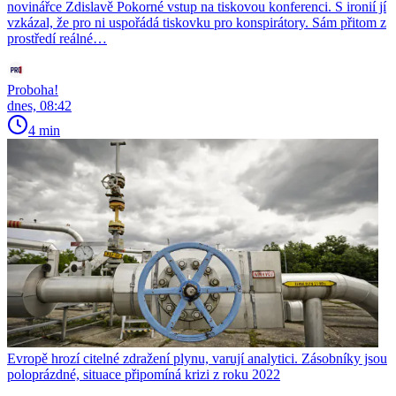
novinářce Zdislavě Pokorné vstup na tiskovou konferenci. S ironií jí
vzkázal, že pro ni uspořádá tiskovku pro konspirátory. Sám přitom z
prostředí reálné…
Proboha!
dnes, 08:42
4 min
Evropě hrozí citelné zdražení plynu, varují analytici. Zásobníky jsou
poloprázdné, situace připomíná krizi z roku 2022