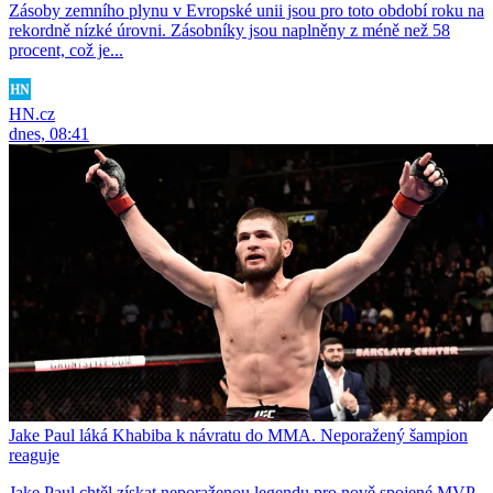
Zásoby zemního plynu v Evropské unii jsou pro toto období roku na
rekordně nízké úrovni. Zásobníky jsou naplněny z méně než 58
procent, což je...
HN.cz
dnes, 08:41
Jake Paul láká Khabiba k návratu do MMA. Neporažený šampion
reaguje
Jake Paul chtěl získat neporaženou legendu pro nově spojené MVP