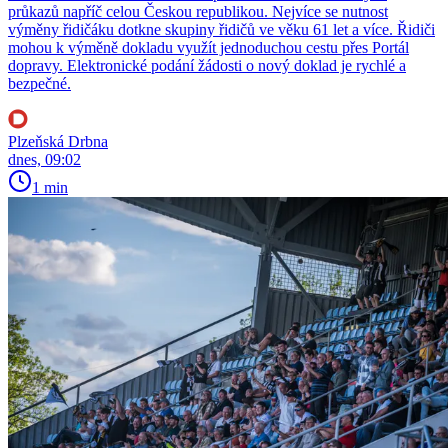
průkazů napříč celou Českou republikou. Nejvíce se nutnost
výměny řidičáku dotkne skupiny řidičů ve věku 61 let a více. Řidiči
mohou k výměně dokladu využít jednoduchou cestu přes Portál
dopravy. Elektronické podání žádosti o nový doklad je rychlé a
bezpečné.
Plzeňská Drbna
dnes, 09:02
1 min