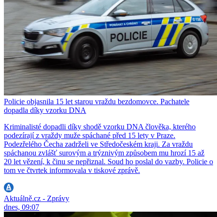
Policie objasnila 15 let starou vraždu bezdomovce. Pachatele
dopadla díky vzorku DNA
Kriminalisté dopadli díky shodě vzorku DNA člověka, kterého
podezírají z vraždy muže spáchané před 15 lety v Praze.
Podezřelého Čecha zadrželi ve Středočeském kraji. Za vraždu
spáchanou zvlášť surovým a trýznivým způsobem mu hrozí 15 až
20 let vězení, k činu se nepřiznal. Soud ho poslal do vazby. Policie o
tom ve čtvrtek informovala v tiskové zprávě.
Aktuálně.cz - Zprávy
dnes, 09:07