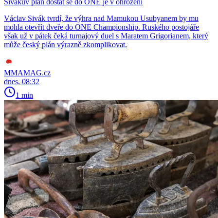
Sivákův plán dostat se do ONE je v ohrožení
Václav Sivák tvrdí, že výhra nad Mamukou Usubyanem by mu
mohla otevřít dveře do ONE Championship. Ruského postojáře
však už v pátek čeká turnajový duel s Maratem Grigorianem, který
může český plán výrazně zkomplikovat.
MMAMAG.cz
dnes, 08:32
1 min