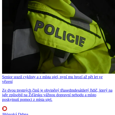
Senior srazil cyklisty a z místa ujel, nyní mu hrozí až pět let ve
vězení
Ze dvou trestných činů je obviněný třiasedmdesátiletý řidič, který na
jaře způsobil na Žďársku vážnou dopravní nehodu a místo
poskytnutí pomoci z místa ujel.
Jihlavská Drbna