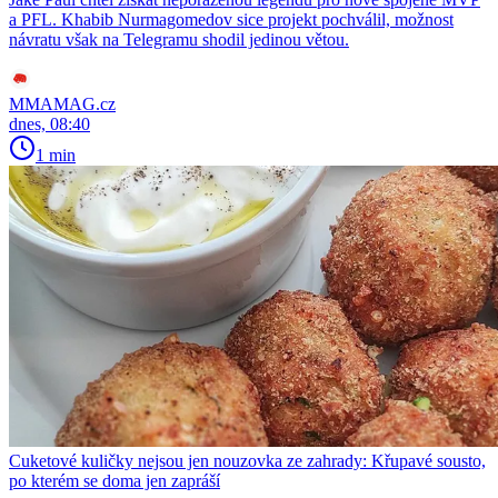
a PFL. Khabib Nurmagomedov sice projekt pochválil, možnost
návratu však na Telegramu shodil jedinou větou.
MMAMAG.cz
dnes, 08:40
1 min
Cuketové kuličky nejsou jen nouzovka ze zahrady: Křupavé sousto,
po kterém se doma jen zapráší