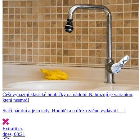
Češi vyhazují klasické houbičky na nádobí. Nahrazují je variantou,
která nesmrdí
Stačí pár dní a je to tady. Houbička u dřezu začne vydávat […]
Extrafit.cz
dnes, 08:21