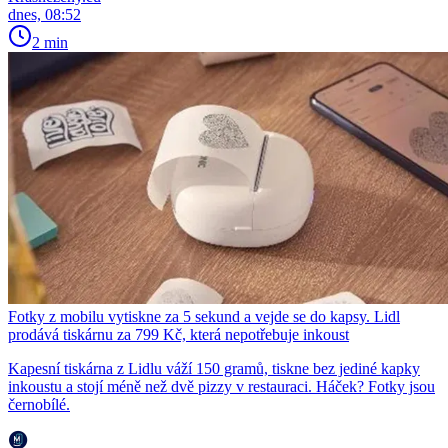
dnes, 08:52
2 min
Fotky z mobilu vytiskne za 5 sekund a vejde se do kapsy. Lidl
prodává tiskárnu za 799 Kč, která nepotřebuje inkoust
Kapesní tiskárna z Lidlu váží 150 gramů, tiskne bez jediné kapky
inkoustu a stojí méně než dvě pizzy v restauraci. Háček? Fotky jsou
černobílé.