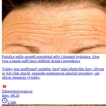
Pokožce může prospět pravidelná péče i dostatek hydratace. Aloe
vera a banán patří mezi oblíbené domácí ingredience
Vrásky jsou nepříjemný problém, který trápí především ženy. Abyste
se jich však zbavili, nemusíte podstupovat náročné procedury, ani
užívat chemické výrobky.
Zdravestravovani.eu
dnes, 08:24
2 min