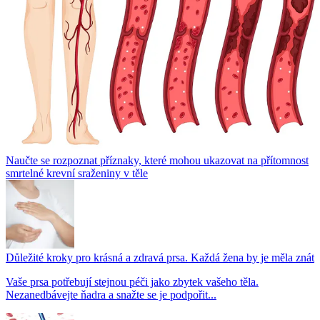
Naučte se rozpoznat příznaky, které mohou ukazovat na přítomnost
smrtelné krevní sraženiny v těle
Důležité kroky pro krásná a zdravá prsa. Každá žena by je měla znát
Vaše prsa potřebují stejnou péči jako zbytek vašeho těla.
Nezanedbávejte ňadra a snažte se je podpořit...