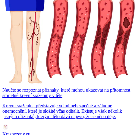
Naučte se rozpoznat příznaky, které mohou ukazovat na přítomnost
smrtelné krevní sraženiny v těle
Krevní sraženina představuje velmi nebezpečné a záludné
onemocnění, které je složité včas odhalit. Existuje však několik
jasných příznaků, kterými tělo dává najevo, že se něco děje.
Krasnezeny.eu