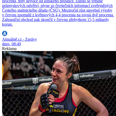
procenta, tedy nejvíce od loňského prosince. Dařilo se většině
průmyslových odvětví, plyne ze čtvrtečních informací zveřejněných
Českého statistického úřadu (ČSÚ). Meziroční růst stavební výroby
v červnu zpomalil z květnových 4,4 procenta na rovná dvě procenta.
Zahraniční obchod pak skončil v červnu přebytkem 15,5 miliardy
korun.
Aktuálně.cz - Zprávy
dnes, 08:49
Reklama