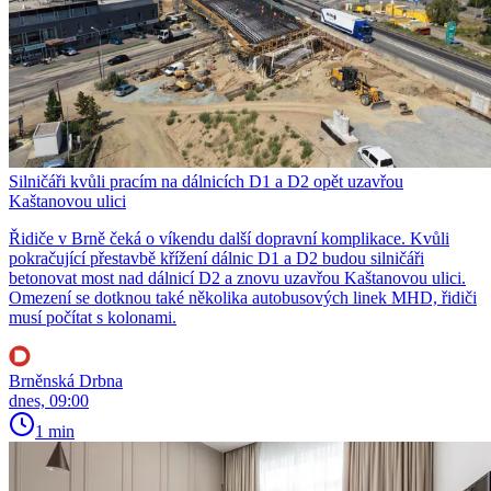
Silničáři kvůli pracím na dálnicích D1 a D2 opět uzavřou
Kaštanovou ulici
Řidiče v Brně čeká o víkendu další dopravní komplikace. Kvůli
pokračující přestavbě křížení dálnic D1 a D2 budou silničáři
betonovat most nad dálnicí D2 a znovu uzavřou Kaštanovou ulici.
Omezení se dotknou také několika autobusových linek MHD, řidiči
musí počítat s kolonami.
Brněnská Drbna
dnes, 09:00
1 min