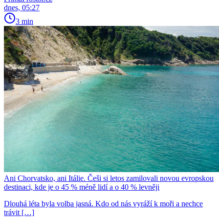
dnes, 05:27
3 min
Ani Chorvatsko, ani Itálie. Češi si letos zamilovali novou evropskou
destinaci, kde je o 45 % méně lidí a o 40 % levněji
Dlouhá léta byla volba jasná. Kdo od nás vyráží k moři a nechce
trávit […]