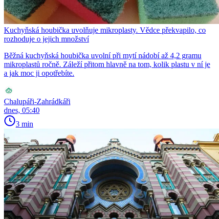
Kuchyňská houbička uvolňuje mikroplasty. Vědce překvapilo, co
rozhoduje o jejich množství
Běžná kuchyňská houbička uvolní při mytí nádobí až 4,2 gramu
mikroplastů ročně. Záleží přitom hlavně na tom, kolik plastu v ní je
a jak moc ji opotřebíte.
Chalupáři-Zahrádkáři
dnes, 05:40
3 min