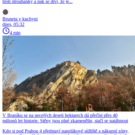
hrstí strouhanky a pak se diví, že je...
Bruneta v kuchyni
dnes, 05:32
4 min
V Braníku se na necelých deseti hektarech dá přečíst přes 40
milionů let historie. Stěny jsou plné zkamenělin, stačí se natáhnout
Kdo si pod Prahou 4 představí panelákové sídliště a nákupní zóny,