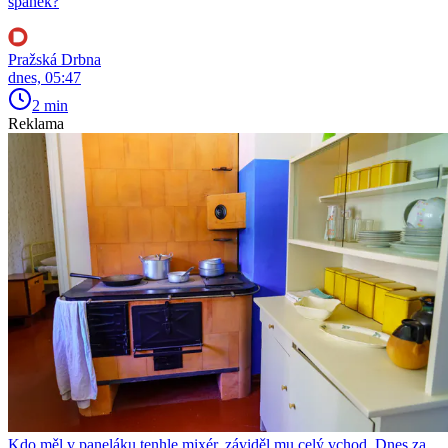
spánek?
Pražská Drbna
dnes, 05:47
2 min
Reklama
Kdo měl v paneláku tenhle mixér, záviděl mu celý vchod. Dnes za