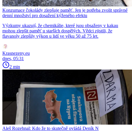
Konzumace čokolády zlepšuje paměť. Jen je potřeba zvolit správné
denní množství pro dosažení kýženého efektu
Výzkumy ukazují, že chemikálie, které jsou obsaženy v kakau
mohou zlepšit paměť u starších dospělých. Vědci zjistili, že
flavanoly zlepšily výkon u lidí ve věku 50 až 75 let.
Krasnezeny.eu
dnes, 05:31
2 min
Aleš Rozehnal: Kdo že to skutečně ovládá Deník N