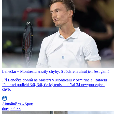
Lehečku v Montrealu srazily chyby. S Jódarem uhrál jen šest gamů
Jiří Lehečka dohrál na Masters v Montrealu v osmifinále. Rafaelu
Jódarovi podlehl 3:6, 3:6, český tenista udělal 34 nevynucených
chyb.
Aktuálně.cz - Sport
dnes, 05:38