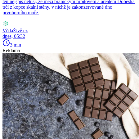
ten nejspíš netuší, že mezi branickým hřbitovem a areálem Dobeška
trčí z kopce skalní stěny, v nichž je zakonzervované dno
prvohorního moře.
VědaŽivě.cz
dnes, 05:32
3 min
Reklama