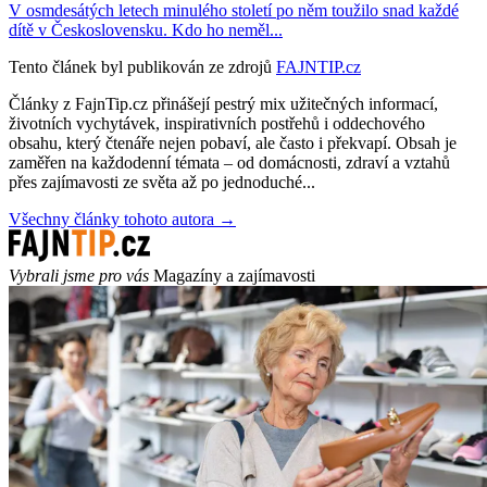
V osmdesátých letech minulého století po něm toužilo snad každé
dítě v Československu. Kdo ho neměl...
Tento článek byl publikován ze zdrojů
FAJNTIP.cz
Články z FajnTip.cz přinášejí pestrý mix užitečných informací,
životních vychytávek, inspirativních postřehů i oddechového
obsahu, který čtenáře nejen pobaví, ale často i překvapí. Obsah je
zaměřen na každodenní témata – od domácnosti, zdraví a vztahů
přes zajímavosti ze světa až po jednoduché...
Všechny články tohoto autora →
Vybrali jsme pro vás
Magazíny a zajímavosti