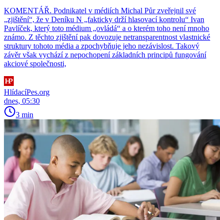
KOMENTÁŘ. Podnikatel v médiích Michal Půr zveřejnil své
„zjištění“, že v Deníku N „fakticky drží hlasovací kontrolu“ Ivan
Pavlíček, který toto médium „ovládá“ a o kterém toho není mnoho
známo. Z těchto zjištění pak dovozuje netransparentnost vlastnické
struktury tohoto média a zpochybňuje jeho nezávislost. Takový
závěr však vychází z nepochopení základních principů fungování
akciové společnosti,
HlídacíPes.org
dnes, 05:30
3 min