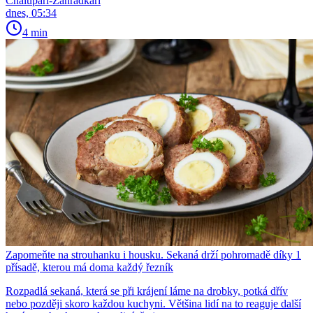
Chalupáři-Zahrádkáři
dnes, 05:34
4 min
Zapomeňte na strouhanku i housku. Sekaná drží pohromadě díky 1
přísadě, kterou má doma každý řezník
Rozpadlá sekaná, která se při krájení láme na drobky, potká dřív
nebo později skoro každou kuchyni. Většina lidí na to reaguje další