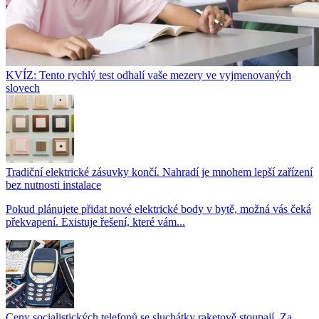
KVÍZ: Tento rychlý test odhalí vaše mezery ve vyjmenovaných
slovech
Tradiční elektrické zásuvky končí. Nahradí je mnohem lepší zařízení
bez nutnosti instalace
Pokud plánujete přidat nové elektrické body v bytě, možná vás čeká
překvapení. Existuje řešení, které vám...
Ceny socialistických telefonů se sluchátky raketově stoupají. Za