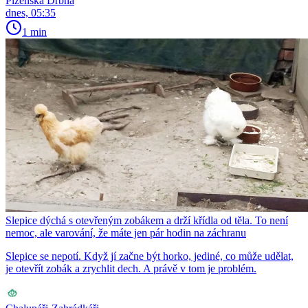
Plzeňská Drbna
dnes, 05:35
1 min
Slepice dýchá s otevřeným zobákem a drží křídla od těla. To není
nemoc, ale varování, že máte jen pár hodin na záchranu
Slepice se nepotí. Když jí začne být horko, jediné, co může udělat,
je otevřít zobák a zrychlit dech. A právě v tom je problém.