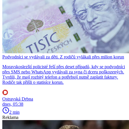
Podvodníci se vydávali za děti. Z rodičů vylákali přes milion korun
Moravskoslezští policisté řeší přes deset případů, kdy se podvodníci
přes SMS nebo WhatsApp vydávali za syna či dceru poškozených.
Tvrdili, že mají rozbitý telefon a potřebují nutně zaplatit faktury.
Rodiče tak přišli o statisíce korun.
Ostravská Drbna
dnes, 05:38
2 min
Reklama