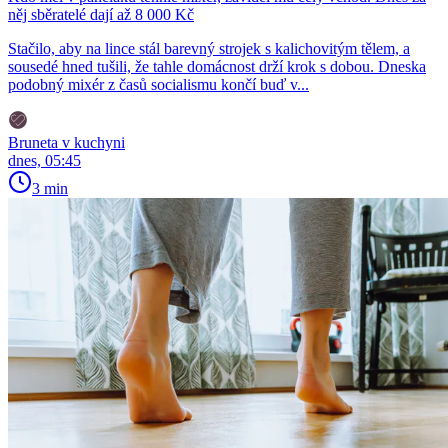
něj sběratelé dají až 8 000 Kč
Stačilo, aby na lince stál barevný strojek s kalichovitým tělem, a
sousedé hned tušili, že tahle domácnost drží krok s dobou. Dneska
podobný mixér z časů socialismu končí buď v...
Bruneta v kuchyni
dnes, 05:45
3 min