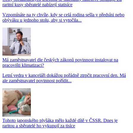
raritní kusy sběratelé nabízejí statisíce
Vzpomínáte na ty chvíle, kdy se celá rodina sešla v předsíni nebo
obýváku u jednoho stolu, aby si vytočila...
Má zaměstnavatel dle českých zákonů povinnost instalovat na
pracovišti klimatizaci?
Letní vedra v kanceláři dokážou pořádně ztrpčit pracovní den. Má
ale zaměstnavatel povinnost pořídit...
Tohoto japonského plyšáka mělo každé dítě v ČSSR. Dnes je
raritou a sběratelé ho vykupují za tisíce