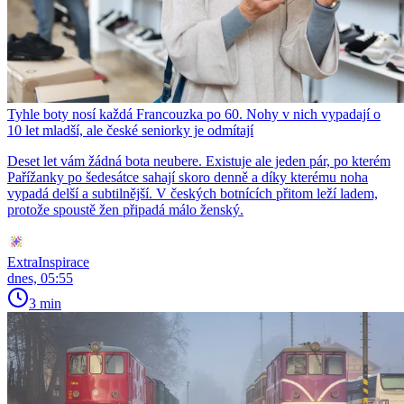
Tyhle boty nosí každá Francouzka po 60. Nohy v nich vypadají o
10 let mladší, ale české seniorky je odmítají
Deset let vám žádná bota neubere. Existuje ale jeden pár, po kterém
Pařížanky po šedesátce sahají skoro denně a díky kterému noha
vypadá delší a subtilnější. V českých botnících přitom leží ladem,
protože spoustě žen připadá málo ženský.
ExtraInspirace
dnes, 05:55
3 min