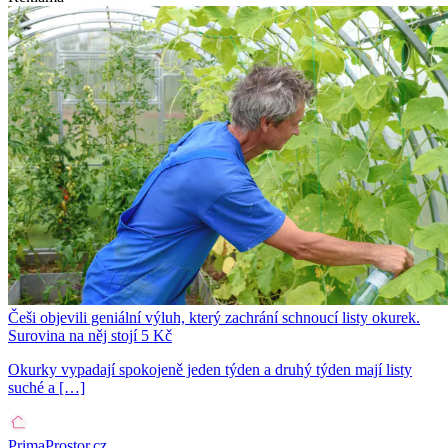
Češi objevili geniální výluh, který zachrání schnoucí listy okurek.
Surovina na něj stojí 5 Kč
Okurky vypadají spokojeně jeden týden a druhý týden mají listy
suché a […]
PrimaProstor.cz