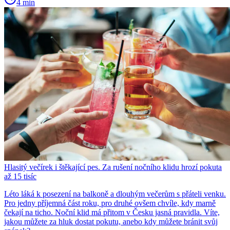
4 min
Hlasitý večírek i štěkající pes. Za rušení nočního klidu hrozí pokuta
až 15 tisíc
Léto láká k posezení na balkoně a dlouhým večerům s přáteli venku.
Pro jedny příjemná část roku, pro druhé ovšem chvíle, kdy marně
čekají na ticho. Noční klid má přitom v Česku jasná pravidla. Víte,
jakou můžete za hluk dostat pokutu, anebo kdy můžete bránit svůj