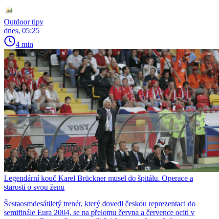
Outdoor tipy
dnes, 05:25
4 min
Legendární kouč Karel Brückner musel do špitálu. Operace a
starosti o svou ženu
Šestaosmdesátiletý trenér, který dovedl českou reprezentaci do
semifinále Eura 2004, se na přelomu června a července ocitl v