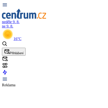
neděle 9. 8.
ne 9. 8.
16°C
Přihlášení
Reklama