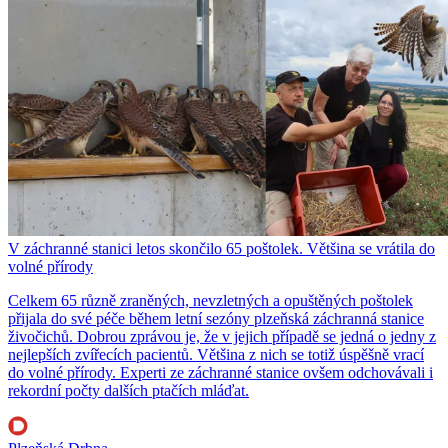
V záchranné stanici letos skončilo 65 poštolek. Většina se vrátila do
volné přírody
Celkem 65 různě zraněných, nevzletných a opuštěných poštolek
přijala do své péče během letní sezóny plzeňská záchranná stanice
živočichů. Dobrou zprávou je, že v jejich případě se jedná o jedny z
nejlepších zvířecích pacientů. Většina z nich se totiž úspěšně vrací
do volné přírody. Experti ze záchranné stanice ovšem odchovávali i
rekordní počty dalších ptačích mláďat.