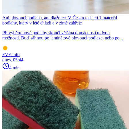
Ani plovoucí podlaha, ani dlaždice. V Česku teď letí 1 materiál
podlahy, který v létě chladí a v zimě zahřeje
Při výběru nové podlahy skončí většina domácností u dvou
možností. Buď sáhnou po laminátové plovoucí podlaze, nebo po...
FVE.info
dnes, 05:44
4 min