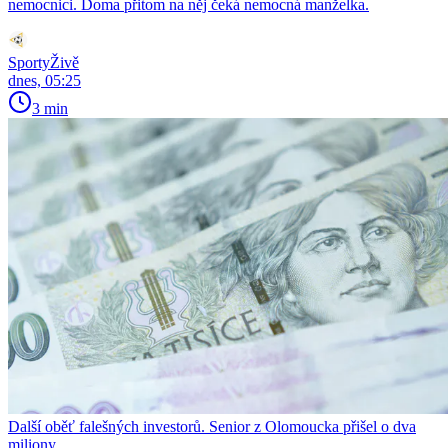
nemocnici. Doma přitom na něj čeká nemocná manželka.
SportyŽivě
dnes, 05:25
3 min
Další oběť falešných investorů. Senior z Olomoucka přišel o dva
miliony