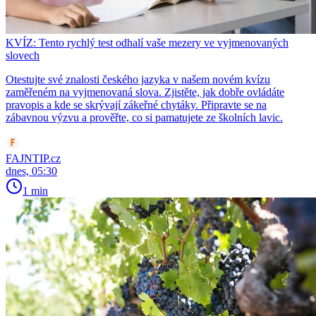
KVÍZ: Tento rychlý test odhalí vaše mezery ve vyjmenovaných
slovech
Otestujte své znalosti českého jazyka v našem novém kvízu
zaměřeném na vyjmenovaná slova. Zjistěte, jak dobře ovládáte
pravopis a kde se skrývají zákeřné chytáky. Připravte se na
zábavnou výzvu a prověřte, co si pamatujete ze školních lavic.
FAJNTIP.cz
dnes, 05:30
1 min