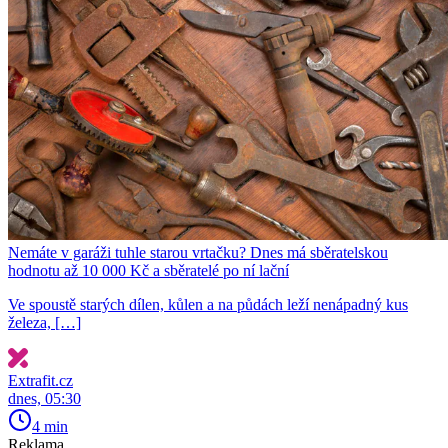
Nemáte v garáži tuhle starou vrtačku? Dnes má sběratelskou
hodnotu až 10 000 Kč a sběratelé po ní lační
Ve spoustě starých dílen, kůlen a na půdách leží nenápadný kus
železa, […]
Extrafit.cz
dnes, 05:30
4 min
Reklama