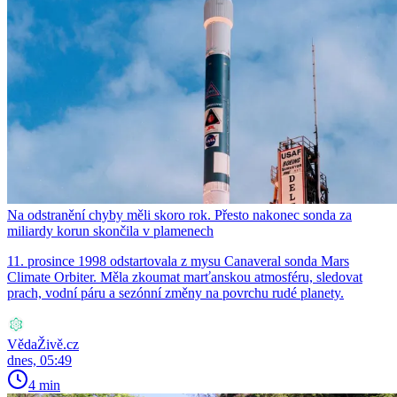
Na odstranění chyby měli skoro rok. Přesto nakonec sonda za
miliardy korun skončila v plamenech
11. prosince 1998 odstartovala z mysu Canaveral sonda Mars
Climate Orbiter. Měla zkoumat marťanskou atmosféru, sledovat
prach, vodní páru a sezónní změny na povrchu rudé planety.
VědaŽivě.cz
dnes, 05:49
4 min