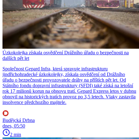
Úzkokolejka získala osvědčení Drážního úřadu o bezpečnosti na
dalších pět let
Společnost Gepard Infra, která spravuje infrastrukturu
jindřichohradecké úzkokolejky, získala osvědčení od Drážního
úřadu o bezpečnosti provozovatele dráhy na příštích pět let. Od
Státního fondu dopravní infrastruktury (SFDI) také získá na letošní
rok 17 milionů korun na obnovu tratí. Gepard Express letos v dubnu
obnovil na historických tratích provoz po 3,5 letech. Vlaky zastavila
insolvence předchozího majitele.
Budějcká Drbna
dnes, 05:50
2 min