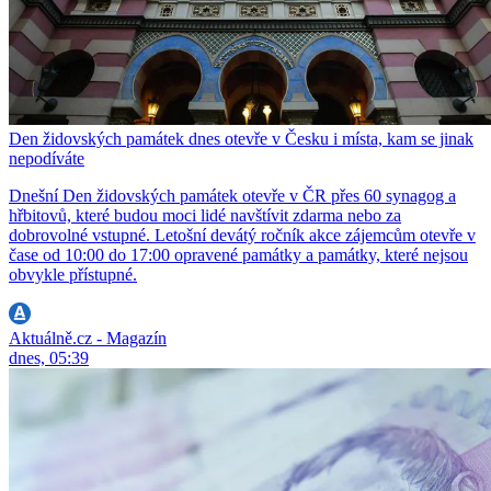
Den židovských památek dnes otevře v Česku i místa, kam se jinak
nepodíváte
Dnešní Den židovských památek otevře v ČR přes 60 synagog a
hřbitovů, které budou moci lidé navštívit zdarma nebo za
dobrovolné vstupné. Letošní devátý ročník akce zájemcům otevře v
čase od 10:00 do 17:00 opravené památky a památky, které nejsou
obvykle přístupné.
Aktuálně.cz - Magazín
dnes, 05:39