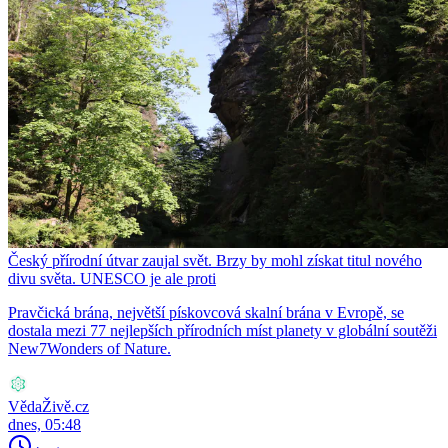
Český přírodní útvar zaujal svět. Brzy by mohl získat titul nového
divu světa. UNESCO je ale proti
Pravčická brána, největší pískovcová skalní brána v Evropě, se
dostala mezi 77 nejlepších přírodních míst planety v globální soutěži
New7Wonders of Nature.
VědaŽivě.cz
dnes, 05:48