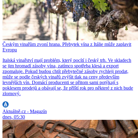
Českým vinařům zvoní hrana. Přebytek vína z Itálie může zaplavit
Evropu
Italská vinařství mají problém, který pocítí i český trh. Ve skladech
se jim hromadí zásoby vína, zatímco spotřeba klesá a export
zpomaluje. Pokud budou chtít přebytečné zásoby rychleji prodat,
může se podle českých vinařů zvýšit tlak na ceny především
levnějších vín. Domácí producenti se přitom sami potýkají s
poklesem prodejů a obávají se, že příští rok pro některé z nich bude
zlomový.
Aktuálně.cz - Magazín
dnes, 05:30