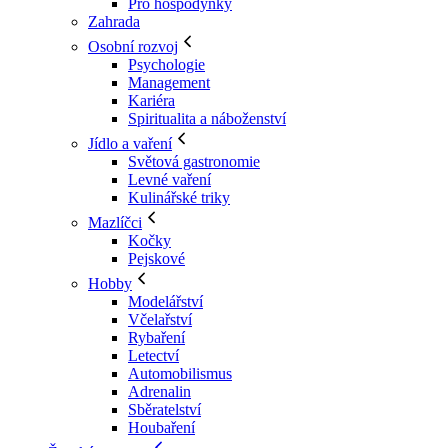
Pro hospodyňky
Zahrada
Osobní rozvoj
Psychologie
Management
Kariéra
Spiritualita a náboženství
Jídlo a vaření
Světová gastronomie
Levné vaření
Kulinářské triky
Mazlíčci
Kočky
Pejskové
Hobby
Modelářství
Včelařství
Rybaření
Letectví
Automobilismus
Adrenalin
Sběratelství
Houbaření