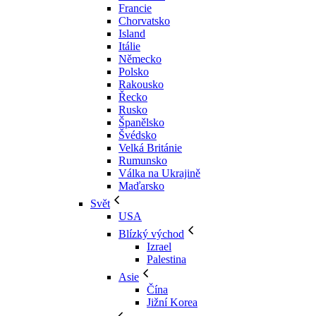
Francie
Chorvatsko
Island
Itálie
Německo
Polsko
Rakousko
Řecko
Rusko
Španělsko
Švédsko
Velká Británie
Rumunsko
Válka na Ukrajině
Maďarsko
Svět
USA
Blízký východ
Izrael
Palestina
Asie
Čína
Jižní Korea