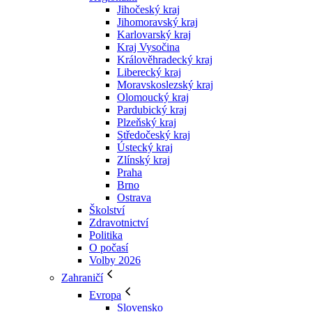
Jihočeský kraj
Jihomoravský kraj
Karlovarský kraj
Kraj Vysočina
Králověhradecký kraj
Liberecký kraj
Moravskoslezský kraj
Olomoucký kraj
Pardubický kraj
Plzeňský kraj
Středočeský kraj
Ústecký kraj
Zlínský kraj
Praha
Brno
Ostrava
Školství
Zdravotnictví
Politika
O počasí
Volby 2026
Zahraničí
Evropa
Slovensko