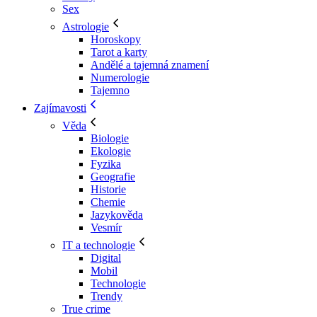
Sex
Astrologie
Horoskopy
Tarot a karty
Andělé a tajemná znamení
Numerologie
Tajemno
Zajímavosti
Věda
Biologie
Ekologie
Fyzika
Geografie
Historie
Chemie
Jazykověda
Vesmír
IT a technologie
Digital
Mobil
Technologie
Trendy
True crime