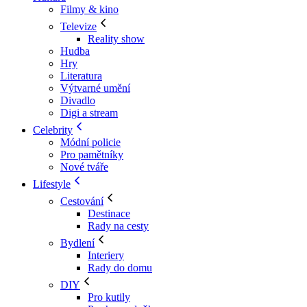
Filmy & kino
Televize
Reality show
Hudba
Hry
Literatura
Výtvarné umění
Divadlo
Digi a stream
Celebrity
Módní policie
Pro pamětníky
Nové tváře
Lifestyle
Cestování
Destinace
Rady na cesty
Bydlení
Interiery
Rady do domu
DIY
Pro kutily