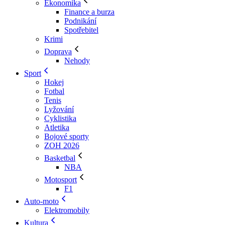
Ekonomika
Finance a burza
Podnikání
Spotřebitel
Krimi
Doprava
Nehody
Sport
Hokej
Fotbal
Tenis
Lyžování
Cyklistika
Atletika
Bojové sporty
ZOH 2026
Basketbal
NBA
Motosport
F1
Auto-moto
Elektromobily
Kultura