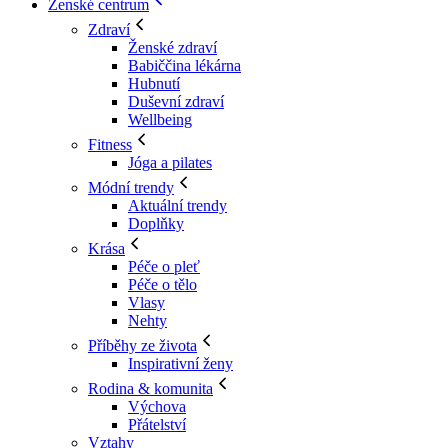
Ženské centrum
Zdraví
Ženské zdraví
Babiččina lékárna
Hubnutí
Duševní zdraví
Wellbeing
Fitness
Jóga a pilates
Módní trendy
Aktuální trendy
Doplňky
Krása
Péče o pleť
Péče o tělo
Vlasy
Nehty
Příběhy ze života
Inspirativní ženy
Rodina & komunita
Výchova
Přátelství
Vztahy