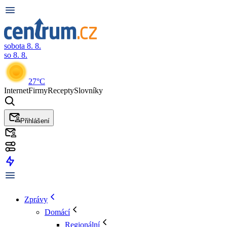
sobota 8. 8.
so 8. 8.
27°C
Internet
Firmy
Recepty
Slovníky
Přihlášení
Zprávy
Domácí
Regionální