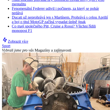
mentalitu
Fenomenální Federer udivil i počinem, za který se pohár
nedává
Ducati už neprohrává jen s Martínem. Prohrává s celou Aprilií
a boj o titul MotoGP začíná vypadat úplně jinak
Co mají společného Pitt, Cruise a Rossi? Všichni řídili
monopost F1
Zobrazit více
Sport
Vybrali jsme pro vás
Magazíny a zajímavosti