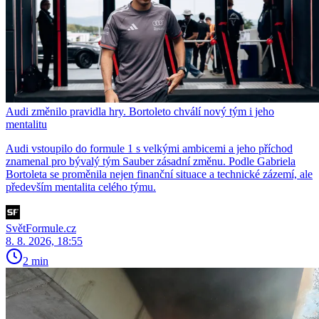
Audi změnilo pravidla hry. Bortoleto chválí nový tým i jeho
mentalitu
Audi vstoupilo do formule 1 s velkými ambicemi a jeho příchod
znamenal pro bývalý tým Sauber zásadní změnu. Podle Gabriela
Bortoleta se proměnila nejen finanční situace a technické zázemí, ale
především mentalita celého týmu.
SvětFormule.cz
8. 8. 2026, 18:55
2 min