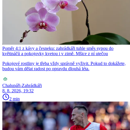
Poměr 4:1 z kávy a česneku: zahrádkáři tuhle směs sypou do
květináčů a pokojovky kvetou i v zimě. Mšice z ní utečou
Pokojové rostliny je třeba vždy správně vyživit. Pokud to dokážete,
budou vám dělat radost po opravdu dlouhá léta.
Chalupáři-Zahrádkáři
8. 8. 2026, 19:32
2 min