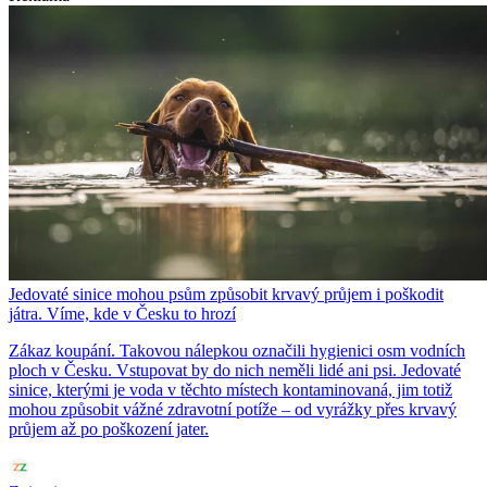
Jedovaté sinice mohou psům způsobit krvavý průjem i poškodit
játra. Víme, kde v Česku to hrozí
Zákaz koupání. Takovou nálepkou označili hygienici osm vodních
ploch v Česku. Vstupovat by do nich neměli lidé ani psi. Jedovaté
sinice, kterými je voda v těchto místech kontaminovaná, jim totiž
mohou způsobit vážné zdravotní potíže – od vyrážky přes krvavý
průjem až po poškození jater.