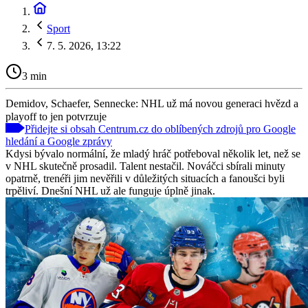
Sport
7. 5. 2026, 13:22
3 min
Demidov, Schaefer, Sennecke: NHL už má novou generaci hvězd a
playoff to jen potvrzuje
Přidejte si obsah Centrum.cz do oblíbených zdrojů pro Google
hledání a Google zprávy
Kdysi bývalo normální, že mladý hráč potřeboval několik let, než se
v NHL skutečně prosadil. Talent nestačil. Nováčci sbírali minuty
opatrně, trenéři jim nevěřili v důležitých situacích a fanoušci byli
trpěliví. Dnešní NHL už ale funguje úplně jinak.