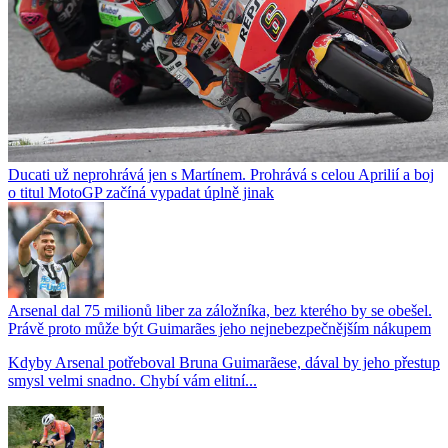
Ducati už neprohrává jen s Martínem. Prohrává s celou Aprilií a boj
o titul MotoGP začíná vypadat úplně jinak
Arsenal dal 75 milionů liber za záložníka, bez kterého by se obešel.
Právě proto může být Guimarães jeho nejnebezpečnějším nákupem
Kdyby Arsenal potřeboval Bruna Guimarãese, dával by jeho přestup
smysl velmi snadno. Chybí vám elitní...