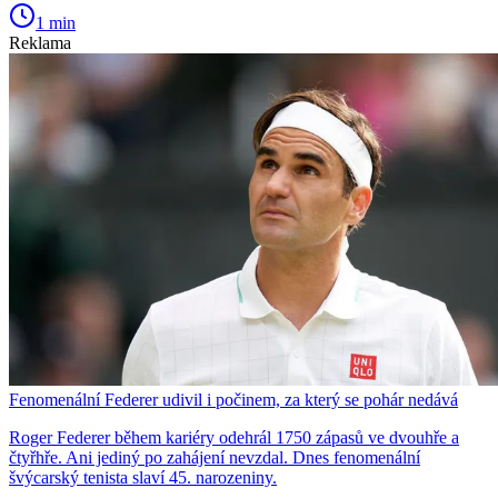
1 min
Reklama
Fenomenální Federer udivil i počinem, za který se pohár nedává
Roger Federer během kariéry odehrál 1750 zápasů ve dvouhře a
čtyřhře. Ani jediný po zahájení nevzdal. Dnes fenomenální
švýcarský tenista slaví 45. narozeniny.