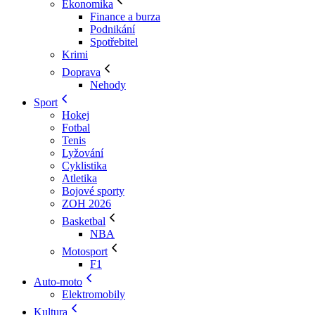
Ekonomika
Finance a burza
Podnikání
Spotřebitel
Krimi
Doprava
Nehody
Sport
Hokej
Fotbal
Tenis
Lyžování
Cyklistika
Atletika
Bojové sporty
ZOH 2026
Basketbal
NBA
Motosport
F1
Auto-moto
Elektromobily
Kultura