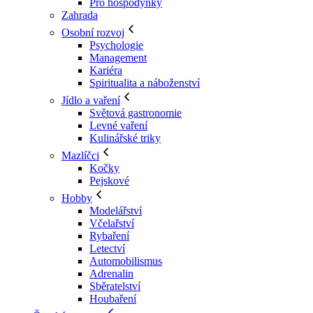
Pro hospodyňky
Zahrada
Osobní rozvoj
Psychologie
Management
Kariéra
Spiritualita a náboženství
Jídlo a vaření
Světová gastronomie
Levné vaření
Kulinářské triky
Mazlíčci
Kočky
Pejskové
Hobby
Modelářství
Včelařství
Rybaření
Letectví
Automobilismus
Adrenalin
Sběratelství
Houbaření