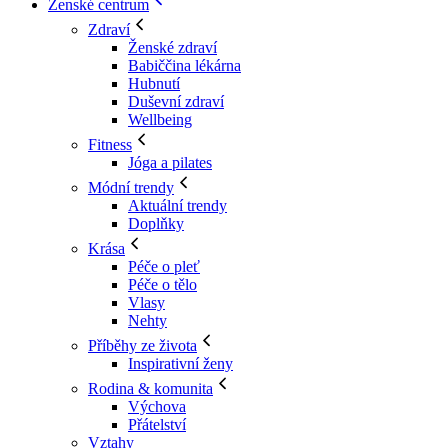
Ženské centrum
Zdraví
Ženské zdraví
Babiččina lékárna
Hubnutí
Duševní zdraví
Wellbeing
Fitness
Jóga a pilates
Módní trendy
Aktuální trendy
Doplňky
Krása
Péče o pleť
Péče o tělo
Vlasy
Nehty
Příběhy ze života
Inspirativní ženy
Rodina & komunita
Výchova
Přátelství
Vztahy