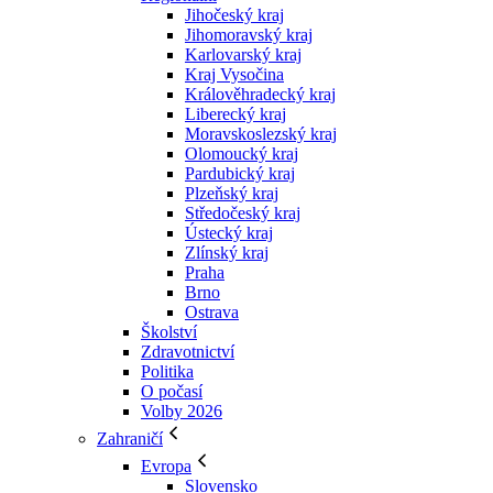
Jihočeský kraj
Jihomoravský kraj
Karlovarský kraj
Kraj Vysočina
Králověhradecký kraj
Liberecký kraj
Moravskoslezský kraj
Olomoucký kraj
Pardubický kraj
Plzeňský kraj
Středočeský kraj
Ústecký kraj
Zlínský kraj
Praha
Brno
Ostrava
Školství
Zdravotnictví
Politika
O počasí
Volby 2026
Zahraničí
Evropa
Slovensko