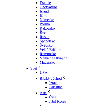
Francie
Chorvatsko
Island
Itálie
Německo
Polsko
Rakousko
Řecko
Rusko
Španělsko
Švédsko
Velká Británie
Rumunsko
Válka na Ukrajině
Maďarsko
Svět
USA
Blízký východ
Izrael
Palestina
Asie
Čína
Jižní Korea