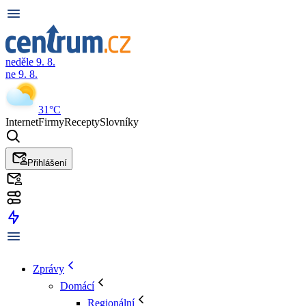
neděle 9. 8.
ne 9. 8.
31°C
Internet
Firmy
Recepty
Slovníky
Přihlášení
Zprávy
Domácí
Regionální