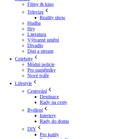
Filmy & kino
Televize
Reality show
Hudba
Hry
Literatura
Výtvarné umění
Divadlo
Digi a stream
Celebrity
Módní policie
Pro pamětníky
Nové tváře
Lifestyle
Cestování
Destinace
Rady na cesty
Bydlení
Interiery
Rady do domu
DIY
Pro kutily