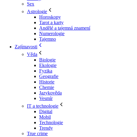
Sex
Astrologie
Horoskopy
Tarot a karty
Andělé a tajemná znamení
Numerologie
Tajemno
Zajímavosti
Věda
Biologie
Ekologie
Fyzika
Geografie
Historie
Chemie
Jazykověda
Vesmír
IT a technologie
Digital
Mobil
Technologie
Trendy
True crime