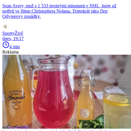
Sean Avery, muž s 1 533 trestnými minutami v NHL, hraje už
potřetí ve filmu Christophera Nolana. Tentokrát jako člen
Odysseovy posádky.
SportyŽivě
dnes, 19:17
4 min
Reklama