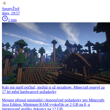
SportyŽivě
dnes, 19:57
3 min
Kdo má starší počítač, možná si už nezahraje. Minecraft poprvé za
17 let mění hardwarové požadavky
Mojang přepsal minimální i doporučené požadavky pro Minecraft:
Java Edition. Minimum RAM vyskočilo ze 2 GB na 8, u
integrované grafiky dokonce na 12 GB.