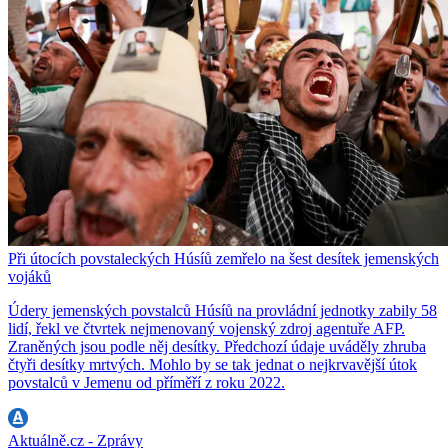
Při útocích povstaleckých Húsíů zemřelo na šest desítek jemenských
vojáků
Údery jemenských povstalců Húsíů na provládní jednotky zabily 58
lidí, řekl ve čtvrtek nejmenovaný vojenský zdroj agentuře AFP.
Zraněných jsou podle něj desítky. Předchozí údaje uváděly zhruba
čtyři desítky mrtvých. Mohlo by se tak jednat o nejkrvavější útok
povstalců v Jemenu od příměří z roku 2022.
Aktuálně.cz - Zprávy