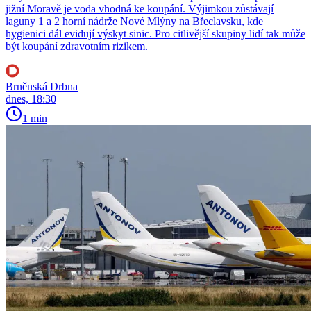
jižní Moravě je voda vhodná ke koupání. Výjimkou zůstávají
laguny 1 a 2 horní nádrže Nové Mlýny na Břeclavsku, kde
hygienici dál evidují výskyt sinic. Pro citlivější skupiny lidí tak může
být koupání zdravotním rizikem.
Brněnská Drbna
dnes, 18:30
1 min