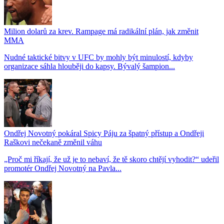
Milion dolarů za krev. Rampage má radikální plán, jak změnit
MMA
Nudné taktické bitvy v UFC by mohly být minulostí, kdyby
organizace sáhla hlouběji do kapsy. Bývalý šampion...
Ondřej Novotný pokáral Spicy Páju za špatný přístup a Ondřeji
Raškovi nečekaně změnil váhu
„Proč mi říkají, že už je to nebaví, že tě skoro chtějí vyhodit?“ udeřil
promotér Ondřej Novotný na Pavla...