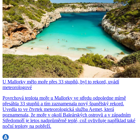
U Mallorky mělo moře přes 33 stupňů, byl to rekord, uvádí
meteorologové
Povrchová teplota moře u Mallorky ve středu odpoledne mírně
přesáhla 33 stupňů a tím zaznamenala nový španělský rekord.
Uvedla to ve čtvrtek meteorologická služba Aemet, která
poznamenala, že moře v okolí Baleárských ostrovů a v západním
Středomoří je letos nadprůměrně teplé, což ovlivňuje například také
noční teploty na pobřeží.