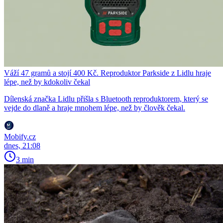
Váží 47 gramů a stojí 400 Kč. Reproduktor Parkside z Lidlu hraje
lépe, než by kdokoliv čekal
Dílenská značka Lidlu přišla s Bluetooth reproduktorem, který se
vejde do dlaně a hraje mnohem lépe, než by člověk čekal.
Mobify.cz
dnes, 21:08
3 min