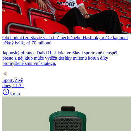
Obchodníci ze Slavie v akci. Z nechtěného Hashioky může kápnout
pěkný balík, až 70 milionů
Japonský obránce Daiki Hashioka ve Slavii sportovně neuspěl,
přesto z něj klub může vytěžit desítky milionů korun díky
promyšlené smluvní strategii.
SportyŽivě
dnes, 21:32
3 min