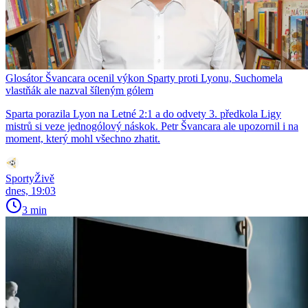
Glosátor Švancara ocenil výkon Sparty proti Lyonu, Suchomela
vlastňák ale nazval šíleným gólem
Sparta porazila Lyon na Letné 2:1 a do odvety 3. předkola Ligy
mistrů si veze jednogólový náskok. Petr Švancara ale upozornil i na
moment, který mohl všechno zhatit.
SportyŽivě
dnes, 19:03
3 min