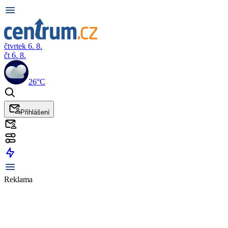
čtvrtek 6. 8.
čt 6. 8.
26°C
Přihlášení
Reklama