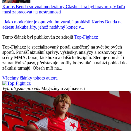
Karlos Benda srovnal moderátory Clashe: Jíra byl bravurní, Vláďa
musí zapracovat na nestrannosti
„Jako moderátor je opravdu bravurní,“ prohlásil Karlos Benda na
adresu Jakuba Jíry, jehož nedávný konec v...
Tento článek byl publikován ze zdrojů
Top-Fight.cz
Top-Fight.cz je specializovaný portál zaměřený na svět bojových
sportů. Přináší aktuální zprávy, výsledky, analýzy a rozhovory ze
scény MMA, boxu, kickboxu a dalších disciplín. Sleduje domácí i
zahraniční zápasy, představuje profily bojovníků a nabízí pohled do
zákulisí turnajů. Obsah míří na...
Všechny články tohoto autora →
Vybrali jsme pro vás
Magazíny a zajímavosti