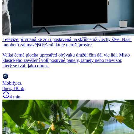
Televize přivrtaná ke zdi i postavená na skříňce už Čechy štve. Našli
mnohem zajímavější řešení, které neruší prostor
Velká černá plocha uprostřed obýváku dráždí čím dál víc lidí. Místo
klasického zavěšení volí posuvné panely, lamely nebo televizor,
který se tváří jako obraz.
Mobify.cz
dnes, 18:56
4 min