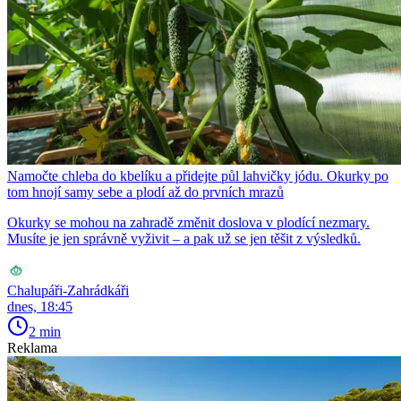
Namočte chleba do kbelíku a přidejte půl lahvičky jódu. Okurky po
tom hnojí samy sebe a plodí až do prvních mrazů
Okurky se mohou na zahradě změnit doslova v plodící nezmary.
Musíte je jen správně vyživit – a pak už se jen těšit z výsledků.
Chalupáři-Zahrádkáři
dnes, 18:45
2 min
Reklama