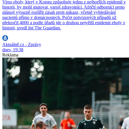
Virus eboly, který v Kongu způsobuje jednu z nejhorších epidemií v
historii, by mohl mutovat, varují zdravotníci. Afričtí odborníci proto
plánují výrazně rozšířit zásah proti nákaze, včetně vyhledávání
pacientů přímo v domácnostech. Počet potvrzených případů už
překročil 4000 a podle úřadů jde o druhou největší epidemii eboly v
historii, uvedl list The Guardian.
Aktuálně.cz - Zprávy
dnes, 19:38
Reklama