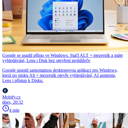
Google se usadil přímo ve Windows. Stačí ALT + mezerník a máte
vyhledávání, Lens i Disk bez otevření prohlížeče
Google spustil samostatnou desktopovou aplikaci pro Windows,
která po stisku Alt + mezerník otevře vyhledávání, AI asistenta,
Lens i přístup k Disku.
Mobify.cz
dnes, 20:32
4 min