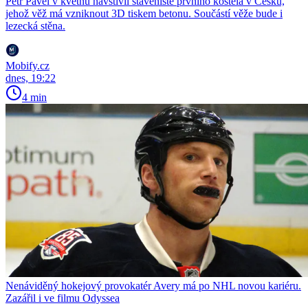
Petr Pavel v květnu navštívil staveniště prvního kostela v Česku,
jehož věž má vzniknout 3D tiskem betonu. Součástí věže bude i
lezecká stěna.
Mobify.cz
dnes, 19:22
4 min
Nenáviděný hokejový provokatér Avery má po NHL novou kariéru.
Zazářil i ve filmu Odyssea