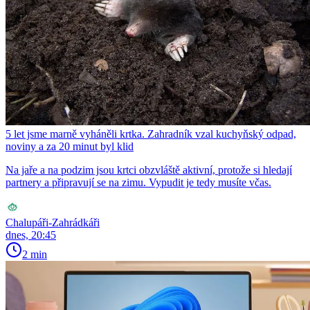
5 let jsme marně vyháněli krtka. Zahradník vzal kuchyňský odpad,
noviny a za 20 minut byl klid
Na jaře a na podzim jsou krtci obzvláště aktivní, protože si hledají
partnery a připravují se na zimu. Vypudit je tedy musíte včas.
Chalupáři-Zahrádkáři
dnes, 20:45
2 min