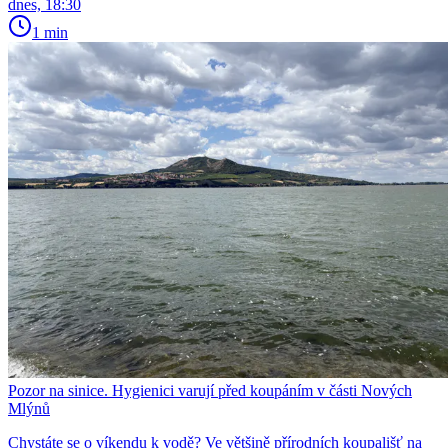
dnes, 18:30
1 min
Pozor na sinice. Hygienici varují před koupáním v části Nových
Mlýnů
Chystáte se o víkendu k vodě? Ve většině přírodních koupališť na