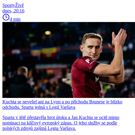
SportyŽivě
dnes, 20:16
4 min
Kuchta se nevešel ani na Lyon a po příchodu Brunese je blízko
odchodu. Sparta jedná s Legií Varšava
Sparta v létě přestavěla hrot útoku a Jan Kuchta se ocitl mimo
nominaci na klíčový evropský zápas. O jeho služby se podle
polských zdrojů zajímá Legia Varšava.