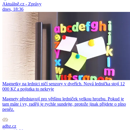
Aktuálně.cz - Zprávy
dnes, 18:36
Magnetky na lednici ničí senzory v dveřích. Nová lednička stojí 12
000 Kč a pojistka to nekryje
Magnety představují pro většinu ledniček velkou hrozbu. Pokud je
tam máte i vy, raději je rychle sundejte, protože jinak přijdete o plno
peněz.
adbz.cz