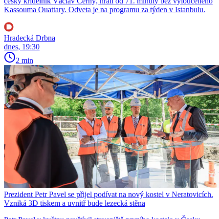
český křídelník Václav Černý, hráli od 71. minuty bez vyloučeného
Kassouma Ouattary. Odveta je na programu za týden v Istanbulu.
Hradecká Drbna
dnes, 19:30
2 min
Prezident Petr Pavel se přijel podívat na nový kostel v Neratovicích.
Vzniká 3D tiskem a uvnitř bude lezecká stěna