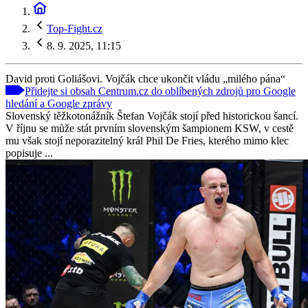
Top-Fight.cz
8. 9. 2025, 11:15
David proti Goliášovi. Vojčák chce ukončit vládu „milého pána“
Přidejte si obsah Centrum.cz do oblíbených zdrojů pro Google
hledání a Google zprávy
Slovenský těžkotonážník Štefan Vojčák stojí před historickou šancí.
V říjnu se může stát prvním slovenským šampionem KSW, v cestě
mu však stojí neporazitelný král Phil De Fries, kterého mimo klec
popisuje ...