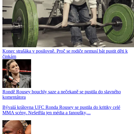
Konec strašáka v posilovně. Proč se rodiče nemusí bát pustit děti k
činkám
Rondě Rousey bouchly saze a nečekaně se pustila do slavného
komentátora
Bývalá královna UFC Ronda Rousey se pustila do kritiky celé
MMA scény. Nešetřila jen média a fanoušky,...