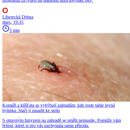
programu za týden na stadionu lídra lotyšské ligy.
Liberecká Drbna
dnes, 19:35
3 min
Komáři a klíšťata se vyhýbají zahradám, kde roste tahle levná
bylinka. Stačí ji zasadit ke stolu
S otravným hmyzem na zahradě se smířit nemusíte. Pomůže vám
řešení, které si pro vás nachystala sama příroda.