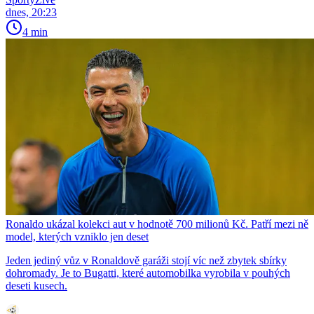
dnes, 20:23
4 min
Ronaldo ukázal kolekci aut v hodnotě 700 milionů Kč. Patří mezi ně
model, kterých vzniklo jen deset
Jeden jediný vůz v Ronaldově garáži stojí víc než zbytek sbírky
dohromady. Je to Bugatti, které automobilka vyrobila v pouhých
deseti kusech.