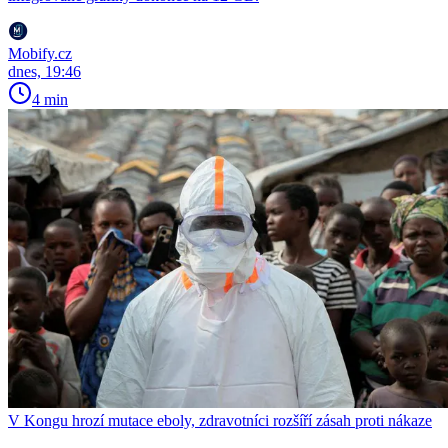
Mobify.cz
dnes, 19:46
4 min
V Kongu hrozí mutace eboly, zdravotníci rozšíří zásah proti nákaze