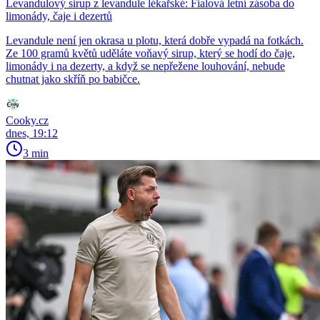
Levandulový sirup z levandule lékařské: Fialová letní zásoba do
limonády, čaje i dezertů
Levandule není jen okrasa u plotu, která dobře vypadá na fotkách.
Ze 100 gramů květů uděláte voňavý sirup, který se hodí do čaje,
limonády i na dezerty, a když se nepřežene louhování, nebude
chutnat jako skříň po babičce.
Cooky.cz
dnes, 19:12
3 min