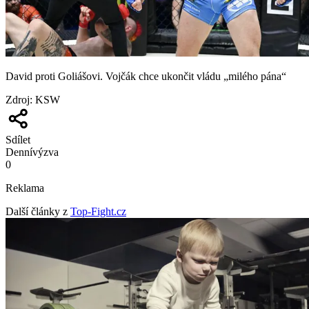
David proti Goliášovi. Vojčák chce ukončit vládu „milého pána“
Zdroj
:
KSW
Sdílet
Denní
výzva
0
Reklama
Další články z
Top-Fight.cz