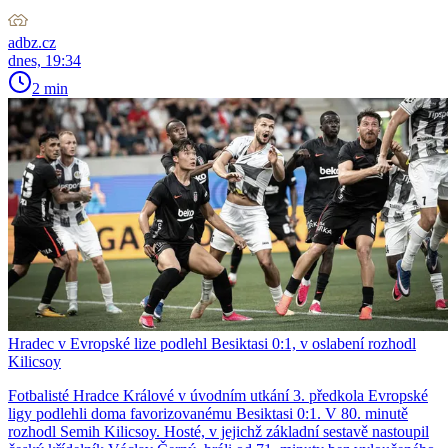
adbz.cz
dnes, 19:34
2 min
Hradec v Evropské lize podlehl Besiktasi 0:1, v oslabení rozhodl
Kilicsoy
Fotbalisté Hradce Králové v úvodním utkání 3. předkola Evropské
ligy podlehli doma favorizovanému Besiktasi 0:1. V 80. minutě
rozhodl Semih Kilicsoy. Hosté, v jejichž základní sestavě nastoupil