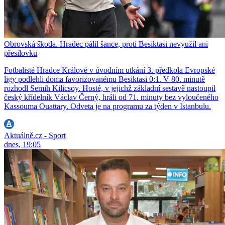
Obrovská škoda. Hradec pálil šance, proti Besiktasi nevyužil ani
přesilovku
Fotbalisté Hradce Králové v úvodním utkání 3. předkola Evropské
ligy podlehli doma favorizovanému Besiktasi 0:1. V 80. minutě
rozhodl Semih Kilicsoy. Hosté, v jejichž základní sestavě nastoupil
český křídelník Václav Černý, hráli od 71. minuty bez vyloučeného
Kassouma Ouattary. Odveta je na programu za týden v Istanbulu.
Aktuálně.cz - Sport
dnes, 19:05