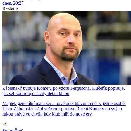
dnes, 20:27
Reklama
Zábranský buduje Kometu po vzoru Fergusona. Kučeřík popisuje,
jak šéf kontroluje každý detail klubu
Majitel, generální manažer a nově opět hlavní trenér v jedné osobě.
Libor Zábranský stáhl veškeré sportovní řízení Komety do svých
rukou právě ve chvíli, kdy klub míří do nové éry.
SportyŽivě