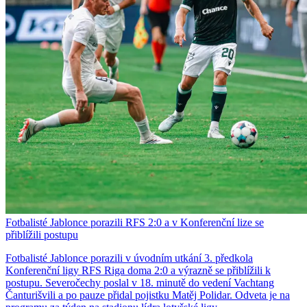
Fotbalisté Jablonce porazili RFS 2:0 a v Konferenční lize se
přiblížili postupu
Fotbalisté Jablonce porazili v úvodním utkání 3. předkola
Konferenční ligy RFS Riga doma 2:0 a výrazně se přiblížili k
postupu. Severočechy poslal v 18. minutě do vedení Vachtang
Čanturišvili a po pauze přidal pojistku Matěj Polidar. Odveta je na