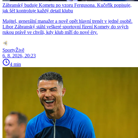
Zábranský buduje Kometu po vzoru Fergusona. Kučeřík popisuje,
jak šéf kontroluje každý detail klubu
Majitel, generální manažer a nově opět hlavní trenér v jedné osobě.
Libor Zábranský stáhl veškeré sportovní řízení Komety do svých
rukou právě ve chvíli, kdy klub míří do nové éry.
SportyŽivě
6. 8. 2026, 20:23
4 min