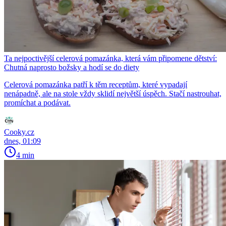
Ta nejpoctivější celerová pomazánka, která vám připomene dětství:
Chutná naprosto božsky a hodí se do diety
Celerová pomazánka patří k těm receptům, které vypadají
nenápadně, ale na stole vždy sklidí největší úspěch. Stačí nastrouhat,
promíchat a podávat.
Cooky.cz
dnes, 01:09
4 min