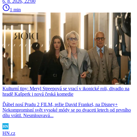
6. 8. 2026, 22:00
1 min
Kulturní tipy: Meryl Streepová se vrací v ikonické roli, divadlo na
hradě Kašperk i nová česká komedie
Ďábel nosí Pradu 2 FILM, režie David Frankel, na Disney+
Nekompromisní svět vysoké módy se po dvaceti letech od prvního
dílu vrátil. Nesmlouvavá...
HN.cz