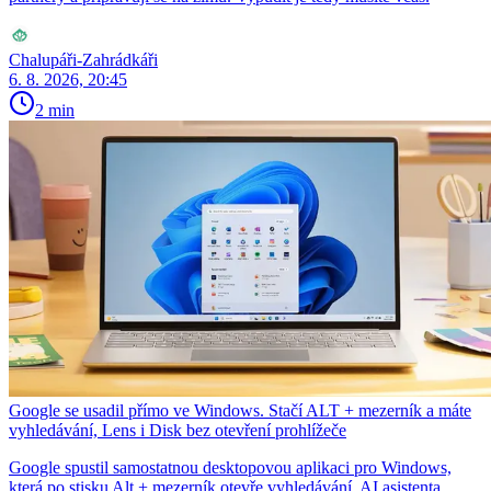
Chalupáři-Zahrádkáři
6. 8. 2026, 20:45
2 min
Google se usadil přímo ve Windows. Stačí ALT + mezerník a máte
vyhledávání, Lens i Disk bez otevření prohlížeče
Google spustil samostatnou desktopovou aplikaci pro Windows,
která po stisku Alt + mezerník otevře vyhledávání, AI asistenta,