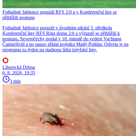
Fotbalisté Jablonce porazili RFS 2:0 a v Konferenční lize se
přiblížili postupu
Fotbalisté Jablonce porazili v úvodním utkání 3. předkola
Konferenční ligy RFS Riga doma 2:0 a výrazně se přiblížili k
postupu. Severočechy poslal v 18. minutě do vedení Vachtang
Čanturišvili a po pauze přidal pojistku Matěj Polidar. Odveta je na
programu za týden na stadionu lídra lotyšské ligy.
Liberecká Drbna
6. 8. 2026, 19:35
3 min