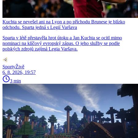
Kuchta se nevešel ani na Lyon a po příchodu Brunese je blízko
odchodu. Sparta jedná s Legií Varšava
Sparta v létě přestavěla hrot útoku a Jan Kuchta se ocitl mimo
nominaci na klíčový evropský zápas. O jeho služby se podle
polských zdrojů zajímá Legia Varšava.
SportyŽivě
6. 8. 2026, 19:57
3 min