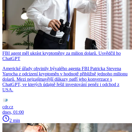
FBI agent měl ukrást kryptoměny za milion dolarů. Usvědčil ho
ChatGPT
Americké úřady obvinily bývalého agenta FBI Patricka Stevena
Yarocha z odcizení kryptoměn v hodnotě přibližně jednoho milionu
dolarů. Mezi nejzajímavější důkazy patří jeho konverzace s
ChatGPT, ve kterých údajně řešil investování peněz i odchod z
USA.
cdr.cz
dnes, 01:00
2 min