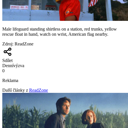
Male lifeguard standing shirtless on a station, red trunks, yellow
rescue float in hand, watch on wrist, American flag nearby.
Zdroj
:
ReadZone
Sdílet
Denní
výzva
0
Reklama
Další články z
ReadZone