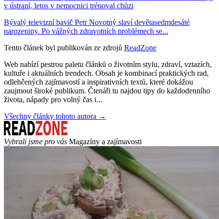
v ústraní, letos v nemocnici trénoval chůzi
Bývalý televizní bavič Petr Novotný slaví devětasedmdesáté
narozeniny. Po vážných zdravotních problémech se...
Tento článek byl publikován ze zdrojů
ReadZone
Web nabízí pestrou paletu článků o životním stylu, zdraví, vztazích,
kultuře i aktuálních trendech. Obsah je kombinací praktických rad,
odlehčených zajímavostí a inspirativních textů, které dokážou
zaujmout široké publikum. Čtenáři tu najdou tipy do každodenního
života, nápady pro volný čas i...
Všechny články tohoto autora →
Vybrali jsme pro vás
Magazíny a zajímavosti