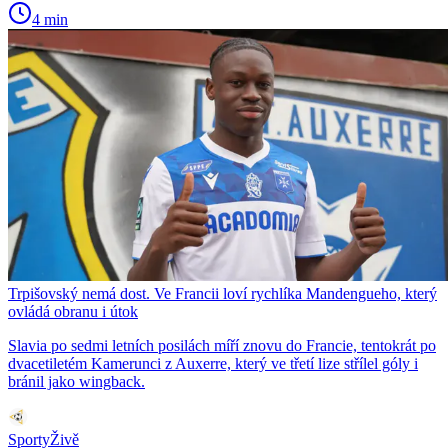
4 min
Trpišovský nemá dost. Ve Francii loví rychlíka Mandengueho, který
ovládá obranu i útok
Slavia po sedmi letních posilách míří znovu do Francie, tentokrát po
dvacetiletém Kamerunci z Auxerre, který ve třetí lize střílel góly i
bránil jako wingback.
SportyŽivě