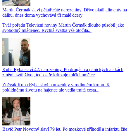
Martin Čermák slaví pětatřicáté narozeniny. Dříve platil alimenty na
dálku, dnes doma vychovává tři malé dcery
Tvář pořadu Televizní noviny Martin Čermák dlouho působil jako
svobodný mládenec. Rychlá svatba vše otočila...
Kuba Ryba slaví 42. narozeniny. Po drogách a panických atakách
změnil svůj život, teď ostře kritizuje mlčící umělce
Zpěvák Kuba Ryba slaví narozeniny v rodinném kruhu. K
poklidnému životu na hájence ale vedla trnitá cesta...
Bavič Petr Novotný slaví 79 let. Po mozkové příhodě a infarktu žije