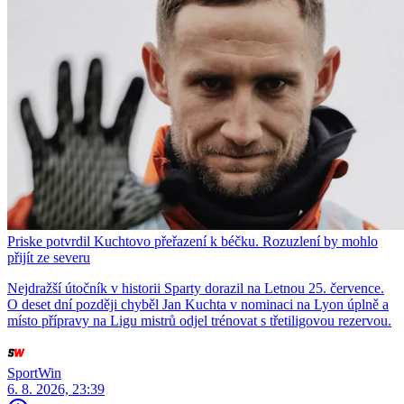
Priske potvrdil Kuchtovo přeřazení k béčku. Rozuzlení by mohlo
přijít ze severu
Nejdražší útočník v historii Sparty dorazil na Letnou 25. července.
O deset dní později chyběl Jan Kuchta v nominaci na Lyon úplně a
místo přípravy na Ligu mistrů odjel trénovat s třetiligovou rezervou.
SportWin
6. 8. 2026, 23:39