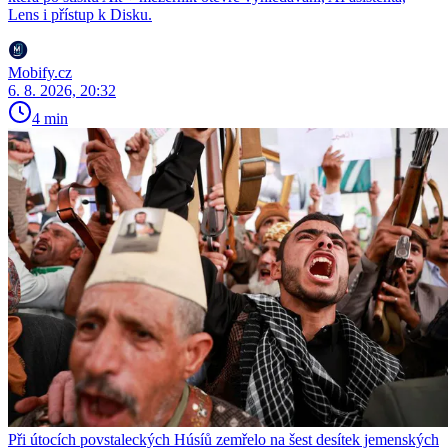
Lens i přístup k Disku.
Mobify.cz
6. 8. 2026, 20:32
4 min
Při útocích povstaleckých Húsíů zemřelo na šest desítek jemenských