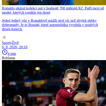
Ronaldo ukázal kolekci aut v hodnotě 700 milionů Kč. Patří mezi ně
model, kterých vzniklo jen deset
Jeden jediný vůz v Ronaldově garáži stojí víc než zbytek sbírky
dohromady. Je to Bugatti, které automobilka vyrobila v pouhých
deseti kusech.
SportyŽivě
6. 8. 2026, 20:16
4 min
Reklama