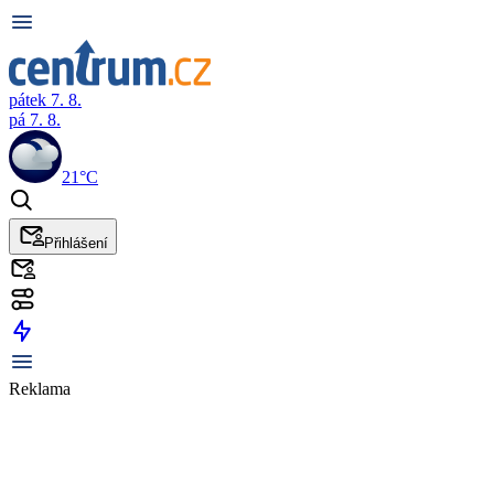
pátek 7. 8.
pá 7. 8.
21°C
Přihlášení
Reklama