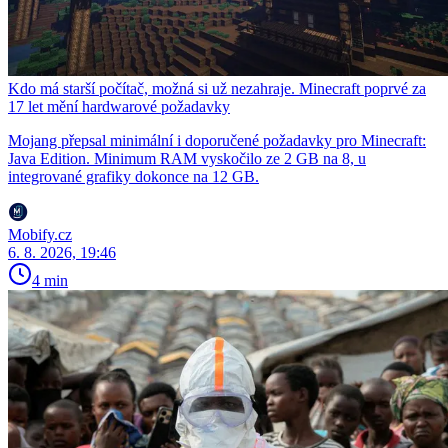
Kdo má starší počítač, možná si už nezahraje. Minecraft poprvé za
17 let mění hardwarové požadavky
Mojang přepsal minimální i doporučené požadavky pro Minecraft:
Java Edition. Minimum RAM vyskočilo ze 2 GB na 8, u
integrované grafiky dokonce na 12 GB.
Mobify.cz
6. 8. 2026, 19:46
4 min