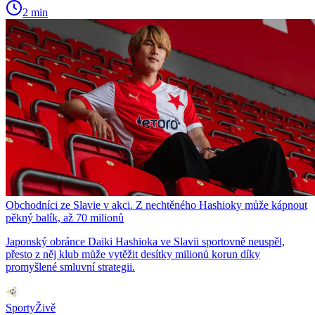
2 min
Obchodníci ze Slavie v akci. Z nechtěného Hashioky může kápnout
pěkný balík, až 70 milionů
Japonský obránce Daiki Hashioka ve Slavii sportovně neuspěl,
přesto z něj klub může vytěžit desítky milionů korun díky
promyšlené smluvní strategii.
SportyŽivě