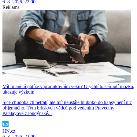
6. 8. 2026, 22:00
Reklama
Mít finanční potíže v produktivním věku? Urychlí to stárnutí mozku,
ukazuje výzkum
Sice chudoba cti netratí, ale mít neustále hluboko do kapsy není nic
příjemného. Tým britských vědců pod vedením Praveethy
Patalayové z londýnské...
HN.cz
6. 8. 2026, 22:00