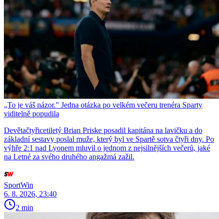
„To je váš názor." Jedna otázka po velkém večeru trenéra Sparty
viditelně popudila
Devětačtyřicetiletý Brian Priske posadil kapitána na lavičku a do
základní sestavy poslal muže, který byl ve Spartě sotva čtyři dny. Po
výhře 2:1 nad Lyonem mluvil o jednom z nejsilnějších večerů, jaké
na Letné za svého druhého angažmá zažil.
SportWin
6. 8. 2026, 23:40
2 min