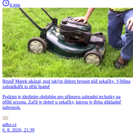
4 min
Brusíř Marek ukázal, pod jakým úhlem brousit nůž sekačky. Většina
zahrádkářů to dělá špatně
Podzim je ideálním obdobím pro přípravu zahradní techniky na
příští sezonu. Začít je dobré u sekačky, kterou je třeba důkladně
nabrousit.
adbz.cz
6. 8. 2026, 21:39