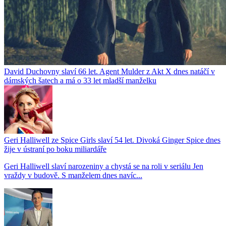
David Duchovny slaví 66 let. Agent Mulder z Akt X dnes natáčí v
dámských šatech a má o 33 let mladší manželku
Geri Halliwell ze Spice Girls slaví 54 let. Divoká Ginger Spice dnes
žije v ústraní po boku miliardáře
Geri Halliwell slaví narozeniny a chystá se na roli v seriálu Jen
vraždy v budově. S manželem dnes navíc...