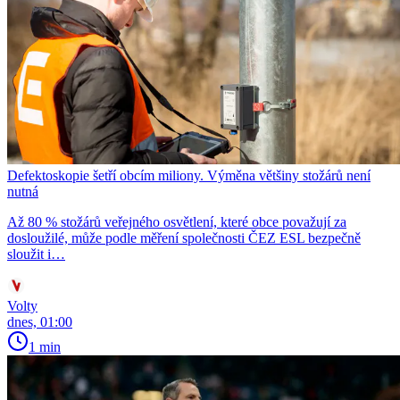
Defektoskopie šetří obcím miliony. Výměna většiny stožárů není
nutná
Až 80 % stožárů veřejného osvětlení, které obce považují za
dosloužilé, může podle měření společnosti ČEZ ESL bezpečně
sloužit i…
Volty
dnes, 01:00
1 min