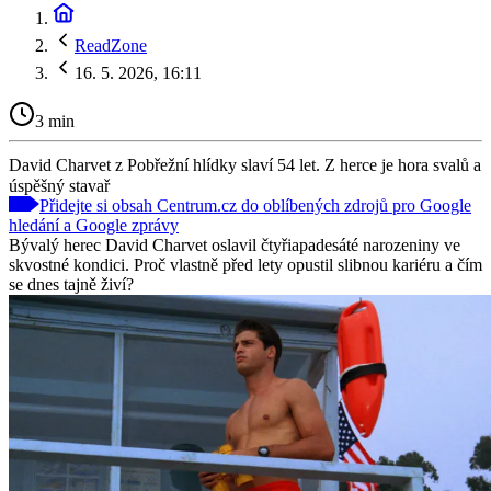
ReadZone
16. 5. 2026, 16:11
3 min
David Charvet z Pobřežní hlídky slaví 54 let. Z herce je hora svalů a
úspěšný stavař
Přidejte si obsah Centrum.cz do oblíbených zdrojů pro Google
hledání a Google zprávy
Bývalý herec David Charvet oslavil čtyřiapadesáté narozeniny ve
skvostné kondici. Proč vlastně před lety opustil slibnou kariéru a čím
se dnes tajně živí?