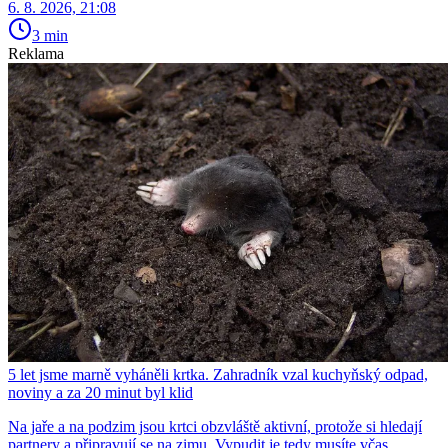
6. 8. 2026, 21:08
3 min
Reklama
5 let jsme marně vyháněli krtka. Zahradník vzal kuchyňský odpad,
noviny a za 20 minut byl klid
Na jaře a na podzim jsou krtci obzvláště aktivní, protože si hledají
partnery a připravují se na zimu. Vypudit je tedy musíte včas.