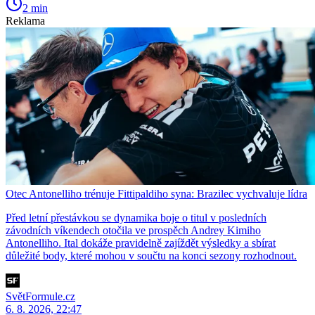
2 min
Reklama
Otec Antonelliho trénuje Fittipaldiho syna: Brazilec vychvaluje lídra
Před letní přestávkou se dynamika boje o titul v posledních
závodních víkendech otočila ve prospěch Andrey Kimiho
Antonelliho. Ital dokáže pravidelně zajíždět výsledky a sbírat
důležité body, které mohou v součtu na konci sezony rozhodnout.
SvětFormule.cz
6. 8. 2026, 22:47