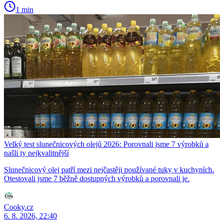
1 min
Velký test slunečnicových olejů 2026: Porovnali jsme 7 výrobků a
našli ty nejkvalitnější
Slunečnicový olej patří mezi nejčastěji používané tuky v kuchyních.
Otestovali jsme 7 běžně dostupných výrobků a porovnali je.
Cooky.cz
6. 8. 2026, 22:40