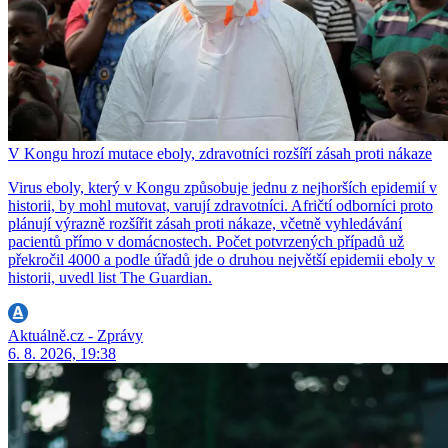
V Kongu hrozí mutace eboly, zdravotníci rozšíří zásah proti nákaze
Virus eboly, který v Kongu způsobuje jednu z nejhorších epidemií v
historii, by mohl mutovat, varují zdravotníci. Afričtí odborníci proto
plánují výrazně rozšířit zásah proti nákaze, včetně vyhledávání
pacientů přímo v domácnostech. Počet potvrzených případů už
překročil 4000 a podle úřadů jde o druhou největší epidemii eboly v
historii, uvedl list The Guardian.
Aktuálně.cz - Zprávy
6. 8. 2026, 19:38