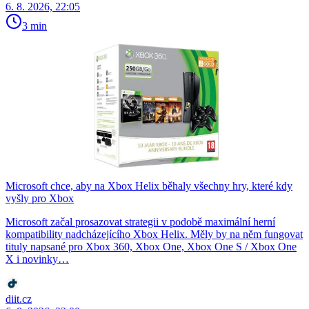
6. 8. 2026, 22:05
3 min
Microsoft chce, aby na Xbox Helix běhaly všechny hry, které kdy
vyšly pro Xbox
Microsoft začal prosazovat strategii v podobě maximální herní
kompatibility nadcházejícího Xbox Helix. Měly by na něm fungovat
tituly napsané pro Xbox 360, Xbox One, Xbox One S / Xbox One
X i novinky…
diit.cz