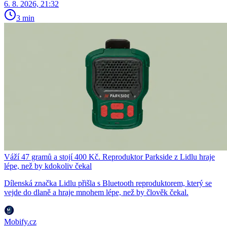
6. 8. 2026, 21:32
3 min
Váží 47 gramů a stojí 400 Kč. Reproduktor Parkside z Lidlu hraje
lépe, než by kdokoliv čekal
Dílenská značka Lidlu přišla s Bluetooth reproduktorem, který se
vejde do dlaně a hraje mnohem lépe, než by člověk čekal.
Mobify.cz