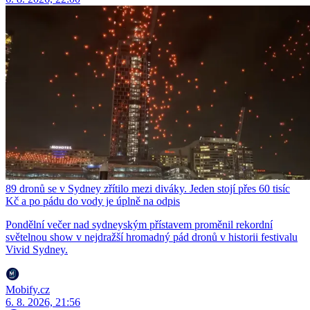
89 dronů se v Sydney zřítilo mezi diváky. Jeden stojí přes 60 tisíc
Kč a po pádu do vody je úplně na odpis
Pondělní večer nad sydneyským přístavem proměnil rekordní
světelnou show v nejdražší hromadný pád dronů v historii festivalu
Vivid Sydney.
Mobify.cz
6. 8. 2026, 21:56