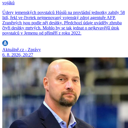
vojáků
Údery jemenských povstalců Húsíů na provládní jednotky zabily 58
lidí, řekl ve čtvrtek nejmenovaný vojenský zdroj agentuře AFP.
Zraněných jsou podle něj desítky. Předchozí údaje uváděly zhruba
čtyři desítky mrtvých. Mohlo by se tak jednat o nejkrvavější útok
povstalců v Jemenu od příměří z roku 2022.
Aktuálně.cz - Zprávy
6. 8. 2026, 20:27