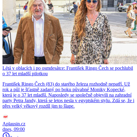
Létá v oblacích i po osmdesátce: František Ringo Čech se pochlubil
o 37 let mladší pilotkou
František Ringo Čech (83) do starého železa rozhodně nepatří. Už
rok a půl je šťastně zadaný po boku půvabné Moniky Kopecké,
která je o 37 let mladší. Naposledy se společně objevili na zahradní
party Petra Jandy, která se letos nesla v egyptském stylu. Zdá se, že i
přes velký věkový rozdíl jim to šlape.
Aplausin.cz
dnes, 09:00