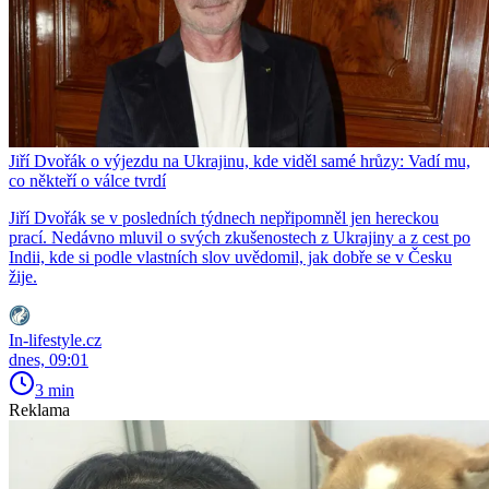
Jiří Dvořák o výjezdu na Ukrajinu, kde viděl samé hrůzy: Vadí mu,
co někteří o válce tvrdí
Jiří Dvořák se v posledních týdnech nepřipomněl jen hereckou
prací. Nedávno mluvil o svých zkušenostech z Ukrajiny a z cest po
Indii, kde si podle vlastních slov uvědomil, jak dobře se v Česku
žije.
In-lifestyle.cz
dnes, 09:01
3 min
Reklama