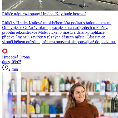
Řidiče trápí rozkopaný Hradec. Kdy bude hotovo?
Řidiči v Hradci Králové musí během léta počítat s řadou omezení.
Opravuje se Gočárův okruh, pracuje se na nadjezdech u Flošny,
probíhá rekonstrukce Malšovického mostu a další komplikace
přidávají menší uzavírky v různých částech města. Část staveb
skončí během prázdnin, některá omezení ale potrvají až do podzimu.
Hradecká Drbna
dnes, 09:05
2 min