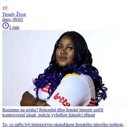
Trendy Život
dnes, 09:03
2 min
Rasismus na pódiu? Rekordní dřep ženské historie zničil
kontroverzní zásah, policie vyšetřuje šokující případ
To, co mělo být historickým okamžikem ženského silového trojboje,