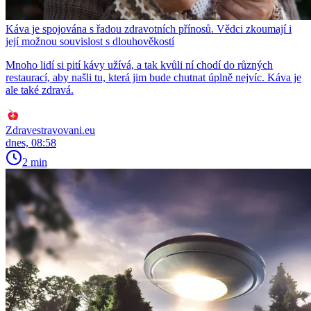
Káva je spojována s řadou zdravotních přínosů. Vědci zkoumají i
její možnou souvislost s dlouhověkostí
Mnoho lidí si pití kávy užívá, a tak kvůli ní chodí do různých
restaurací, aby našli tu, která jim bude chutnat úplně nejvíc. Káva je
ale také zdravá.
Zdravestravovani.eu
dnes, 08:58
2 min