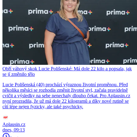
Obří váhový skok Lucie Polišenské: Má dole 22 kilo a popsala, jak
se jí změnilo tělo
Lucie Polišenská (40) prochází výraznou životní proměnou. Před
několika měsíci se rozhodla změnit životní styl, začala pravidelně
cvičit a výsledky na sebe nenechaly dlouho čekat. Pro Aplausin.cz
nyní prozradila, že už má dole 22 kilogramů a díky nové rutině se
cítí lépe nejen fyzicky, ale také psychicky.
Aplausin.cz
dnes, 09:13