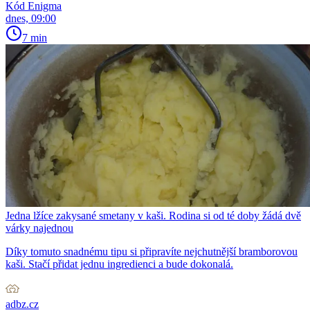
Kód Enigma
dnes, 09:00
7 min
Jedna lžíce zakysané smetany v kaši. Rodina si od té doby žádá dvě
várky najednou
Díky tomuto snadnému tipu si připravíte nejchutnější bramborovou
kaši. Stačí přidat jednu ingredienci a bude dokonalá.
adbz.cz