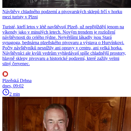
Návštěvy chladného podzemí a pivovarských sklepů frčí v horku
mezi turisty v Plzni
Turisté, kteří letos v létě navštěvují Plzeň, už nepřijíždějí jenom na
víkendy jako v minulých letech. Novým trendem je rozložení
návštěvnosti do celého týdne. Největšími lákadly jsou Stará
synagoga, bednárna plzeňského pivovaru a výstava o Hurvínkovi.
Počty návštěvníků nesnížily ani opravy v centru, ani velká horka.
Návštěvníci ale kvůli vedrům vyhledávají spíše chladnější prostory,
hlavně sklepy pivovaru a historické podzemí, které zažily velmi
silný červenec.
Plzeňská Drbna
dnes, 09:02
2 min