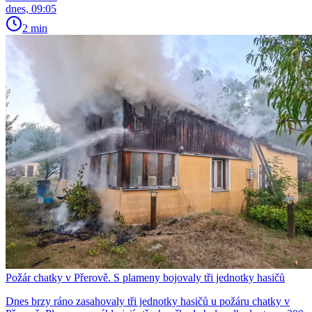
dnes, 09:05
2 min
Požár chatky v Přerově. S plameny bojovaly tři jednotky hasičů
Dnes brzy ráno zasahovaly tři jednotky hasičů u požáru chatky v