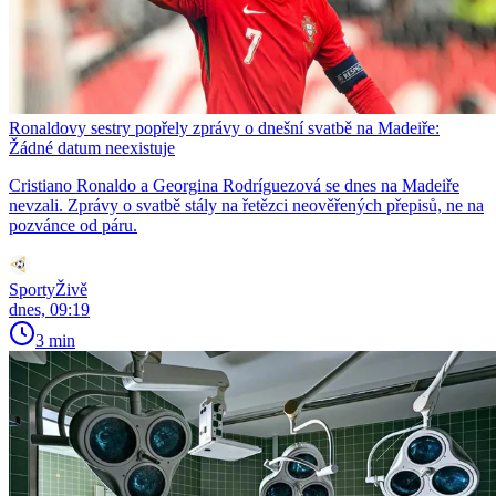
Ronaldovy sestry popřely zprávy o dnešní svatbě na Madeiře:
Žádné datum neexistuje
Cristiano Ronaldo a Georgina Rodríguezová se dnes na Madeiře
nevzali. Zprávy o svatbě stály na řetězci neověřených přepisů, ne na
pozvánce od páru.
SportyŽivě
dnes, 09:19
3 min