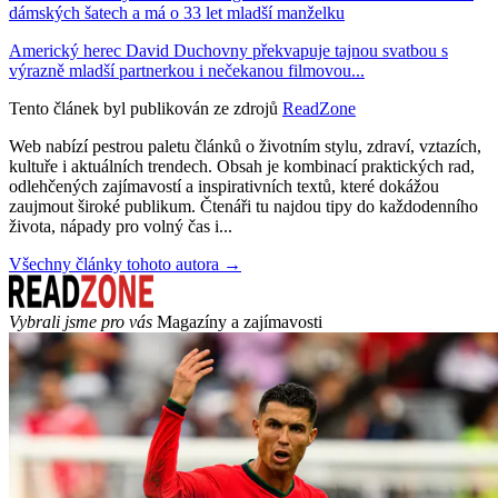
dámských šatech a má o 33 let mladší manželku
Americký herec David Duchovny překvapuje tajnou svatbou s
výrazně mladší partnerkou i nečekanou filmovou...
Tento článek byl publikován ze zdrojů
ReadZone
Web nabízí pestrou paletu článků o životním stylu, zdraví, vztazích,
kultuře i aktuálních trendech. Obsah je kombinací praktických rad,
odlehčených zajímavostí a inspirativních textů, které dokážou
zaujmout široké publikum. Čtenáři tu najdou tipy do každodenního
života, nápady pro volný čas i...
Všechny články tohoto autora →
Vybrali jsme pro vás
Magazíny a zajímavosti