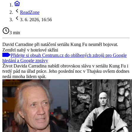
ReadZone
3. 6. 2026, 16:56
3 min
David Carradine při natáčení seriálu Kung Fu neuměl bojovat.
Zemřel nahý v hotelové skříni
Přidejte si obsah Centrum.cz do oblíbených zdrojů pro Google
hledání a Google zprávy
Život Davida Carradina nabídl obrovskou slávu v seriálu Kung Fu i
tvrdý pád na úřad práce. Jeho poslední noc v Thajsku ovšem dodnes
nedá mnoha lidem spát.