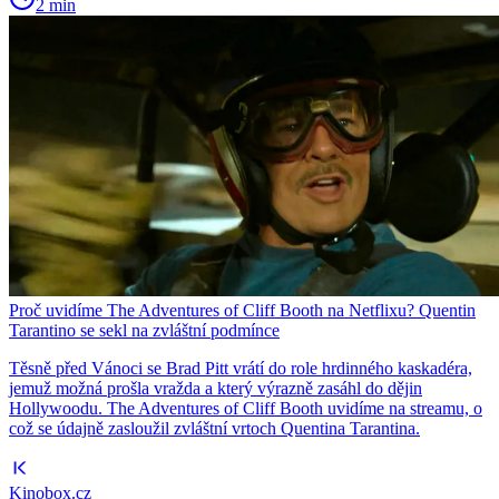
2 min
Proč uvidíme The Adventures of Cliff Booth na Netflixu? Quentin
Tarantino se sekl na zvláštní podmínce
Těsně před Vánoci se Brad Pitt vrátí do role hrdinného kaskadéra,
jemuž možná prošla vražda a který výrazně zasáhl do dějin
Hollywoodu. The Adventures of Cliff Booth uvidíme na streamu, o
což se údajně zasloužil zvláštní vrtoch Quentina Tarantina.
Kinobox.cz