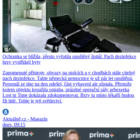
Ochranka se blížila, přesto vyfotila opuštěný špitál. Pach dezinfekce
brzy vystřídají byty
Zapomenuté přístroje, obvazy na stolcích a v chodbách stále citelný
pach dezinfekce. Tahle německá nemocnice je už pár let opuštěná.
Personál ze dne na den odešel, část vybavení ale zůstala. Přestože
kolem objektu kroužila ostraha, prázdné operační sály urbexerka
Lost in Time dokázala zdokumentovat. Brzy tu místo lékařů budou
žít lidé. Tohle je její svědectví.
Aktuálně.cz - Magazín
dnes, 09:15