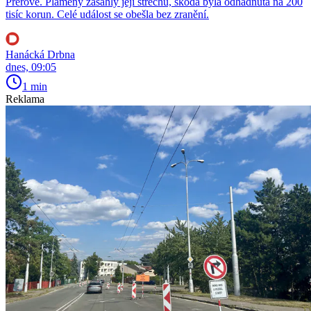
Přerově. Plameny zasáhly její střechu, škoda byla odhadnuta na 200
tisíc korun. Celé událost se obešla bez zranění.
Hanácká Drbna
dnes, 09:05
1 min
Reklama