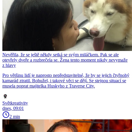
Nevěřila, že se ještě někdy setká se svým miláčkem. Pak se ale
otevřely dveře a rozbrečela se. Žena tento moment nikdy nevymaže
z hlavy
Pro většinu lidí je naprosto nepředstavitelné, že by se jejich čtyřnohý
kamarád ztratil. Bohužel, i takové věci se dějí. Se stejnou situací se
musela poprat majitelka Huskyho z Traverse City.
Světkreativity
dnes, 09:01
2 min