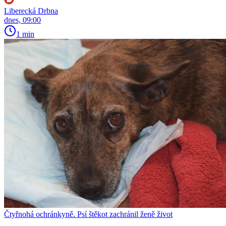
Liberecká Drbna
dnes, 09:00
1 min
Čtyřnohá ochránkyně. Psí štěkot zachránil ženě život