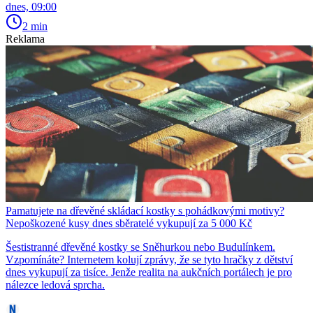
dnes, 09:00
2 min
Reklama
Pamatujete na dřevěné skládací kostky s pohádkovými motivy?
Nepoškozené kusy dnes sběratelé vykupují za 5 000 Kč
Šestistranné dřevěné kostky se Sněhurkou nebo Budulínkem.
Vzpomínáte? Internetem kolují zprávy, že se tyto hračky z dětství
dnes vykupují za tisíce. Jenže realita na aukčních portálech je pro
nálezce ledová sprcha.