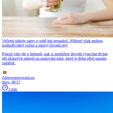
Večerní nápoje samy o sobě tuk nespalují. Některé však mohou
podpořit pitný režim a zdravý životní styl
Pokud vám jde o hubnutí, pak si nemůžete dovolit vynechat těchto
pět úžasných nápojů na spalování tuků, které je třeba před spaním
zaměnit.
Zdravestravovani.eu
dnes, 08:57
3 min