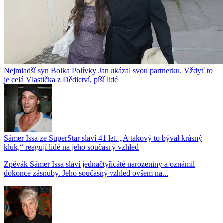
Nejmladší syn Bolka Polívky Jan ukázal svou partnerku. Vždyť to
je celá Vlastička z Dědictví, píší lidé
Sámer Issa ze SuperStar slaví 41 let. „A takový to býval krásný
kluk,“ reagují lidé na jeho současný vzhled
Zpěvák Sámer Issa slaví jednačtyřicáté narozeniny a oznámil
dokonce zásnuby. Jeho současný vzhled ovšem na...