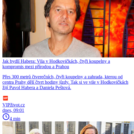
Jak bydlí Habera: Vila v Hodkovičkách, čtyři koupelny a
kompromis mezi přírodou a Prahou
Přes 300 metrů čtverečních, čtyři koupelny a zahrada, kterou od
centra Prahy dělí čtvrt hodiny jízdy. Tak si ve vile v Hodkovičkách
žijí Pavol Habera a Daniela Peštová.
VIPživot.cz
dnes, 09:01
4 min