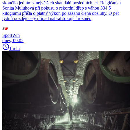
skončilo jedním z největších skandálů posledních let. Belgičanka
Sonita Muluhová při pokusu o rekordní dřep s váhou 334,5
kilogramu přišla o platný výkon po zásahu člena obsluhy. O pět
týdnů později celý případ nabral šokující rozměr.
SportWin
dnes, 09:02
1 min