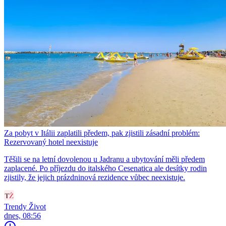
Za pobyt v Itálii zaplatili předem, pak zjistili zásadní problém:
Rezervovaný hotel neexistuje
Těšili se na letní dovolenou u Jadranu a ubytování měli předem
zaplacené. Po příjezdu do italského Cesenatica ale desítky rodin
zjistily, že jejich prázdninová rezidence vůbec neexistuje.
Trendy Život
dnes, 08:56