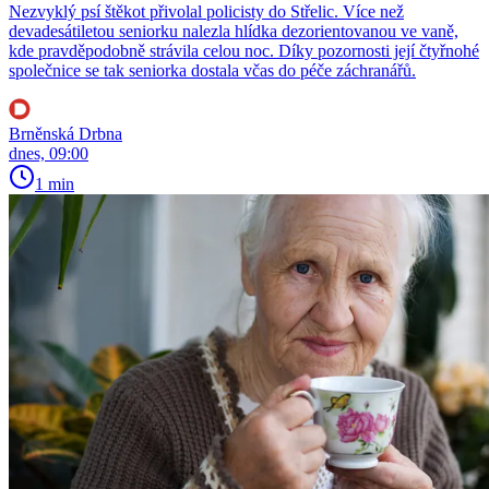
Nezvyklý psí štěkot přivolal policisty do Střelic. Více než
devadesátiletou seniorku nalezla hlídka dezorientovanou ve vaně,
kde pravděpodobně strávila celou noc. Díky pozornosti její čtyřnohé
společnice se tak seniorka dostala včas do péče záchranářů.
Brněnská Drbna
dnes, 09:00
1 min