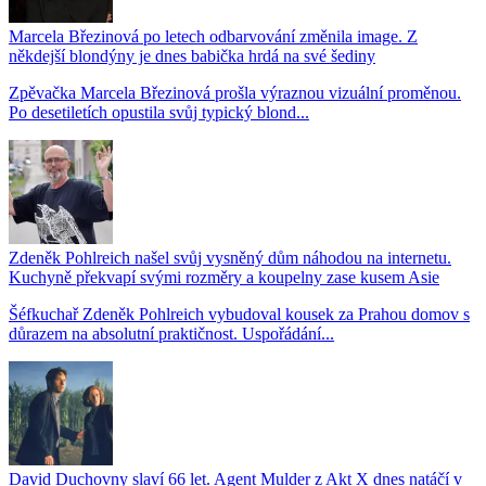
Marcela Březinová po letech odbarvování změnila image. Z
někdejší blondýny je dnes babička hrdá na své šediny
Zpěvačka Marcela Březinová prošla výraznou vizuální proměnou.
Po desetiletích opustila svůj typický blond...
Zdeněk Pohlreich našel svůj vysněný dům náhodou na internetu.
Kuchyně překvapí svými rozměry a koupelny zase kusem Asie
Šéfkuchař Zdeněk Pohlreich vybudoval kousek za Prahou domov s
důrazem na absolutní praktičnost. Uspořádání...
David Duchovny slaví 66 let. Agent Mulder z Akt X dnes natáčí v