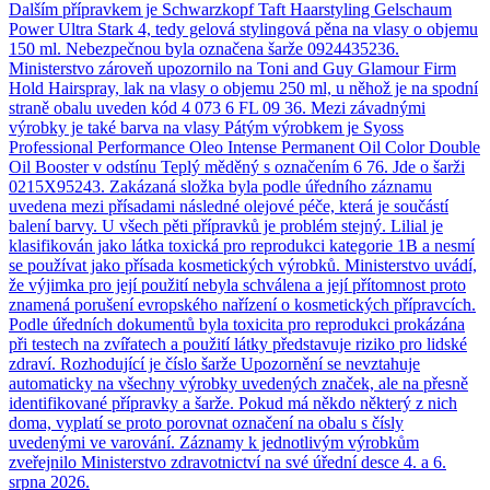
Dalším přípravkem je Schwarzkopf Taft Haarstyling Gelschaum
Power Ultra Stark 4, tedy gelová stylingová pěna na vlasy o objemu
150 ml. Nebezpečnou byla označena šarže 0924435236.
Ministerstvo zároveň upozornilo na Toni and Guy Glamour Firm
Hold Hairspray, lak na vlasy o objemu 250 ml, u něhož je na spodní
straně obalu uveden kód 4 073 6 FL 09 36. Mezi závadnými
výrobky je také barva na vlasy Pátým výrobkem je Syoss
Professional Performance Oleo Intense Permanent Oil Color Double
Oil Booster v odstínu Teplý měděný s označením 6 76. Jde o šarži
0215X95243. Zakázaná složka byla podle úředního záznamu
uvedena mezi přísadami následné olejové péče, která je součástí
balení barvy. U všech pěti přípravků je problém stejný. Lilial je
klasifikován jako látka toxická pro reprodukci kategorie 1B a nesmí
se používat jako přísada kosmetických výrobků. Ministerstvo uvádí,
že výjimka pro její použití nebyla schválena a její přítomnost proto
znamená porušení evropského nařízení o kosmetických přípravcích.
Podle úředních dokumentů byla toxicita pro reprodukci prokázána
při testech na zvířatech a použití látky představuje riziko pro lidské
zdraví. Rozhodující je číslo šarže Upozornění se nevztahuje
automaticky na všechny výrobky uvedených značek, ale na přesně
identifikované přípravky a šarže. Pokud má někdo některý z nich
doma, vyplatí se proto porovnat označení na obalu s čísly
uvedenými ve varování. Záznamy k jednotlivým výrobkům
zveřejnilo Ministerstvo zdravotnictví na své úřední desce 4. a 6.
srpna 2026.