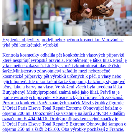
Hygienici objevili v prodeji nebezpečnou kosmetiku: Varování se
týká pěti konkrétních výrobků
Kontrola kosmetiky odhalila pět konkrétních vlasových přípravků,
které nesplňují evropská pravidla. Problémem je látka lilial, která je
v kosmetice zakázaná. Lidé by si měli zkontrolovat hlavně číslo
šarže.Ministerstvo zdravotnictví zařadilo mezi nebezpečné
kosmetické přípravky pět výrobků určených k péči o vlasy nebo
jejich úpravě. Jde o konkrétní šarže šamponu, balzámu, stylingové
pěny, laku a barvy na vlasy. Ve složení všech byla uvedena látka
Butylphenyl Methylpropional známá také jako lilial. Právě ta je
podle evropských pravidel v kosmetických přípravcích zakázaná.
Pozor na konkrétní šarže známých značek Mezi výrobky figuruje
L’Oréal Paris Elseve Total Repair Extreme Obnovující balzám o
objemu 200 ml. Upozornění se vztahuje na šarži 24K404 s dalším
označením K 404 04/16. Druhým přípravkem stejné značky je
L’Oréal Paris Elseve Total Repair 5 Extreme Obnovující šampon o
objemu 250 ml a šarži 24S100. Oba výrobky pocházejí z Francie.