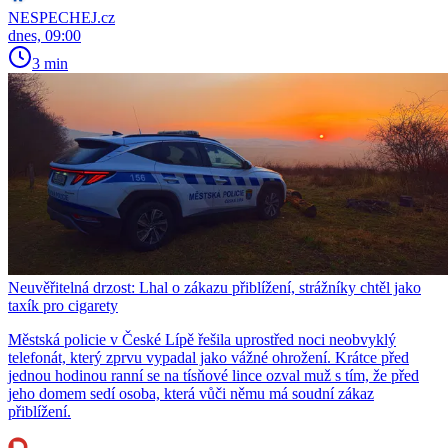
NESPECHEJ.cz
dnes, 09:00
3 min
Neuvěřitelná drzost: Lhal o zákazu přiblížení, strážníky chtěl jako
taxík pro cigarety
Městská policie v České Lípě řešila uprostřed noci neobvyklý
telefonát, který zprvu vypadal jako vážné ohrožení. Krátce před
jednou hodinou ranní se na tísňové lince ozval muž s tím, že před
jeho domem sedí osoba, která vůči němu má soudní zákaz
přiblížení.