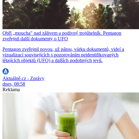
Obří „moucha" nad zálivem a podivný trojúhelník. Pentagon
zveřejnil další dokumenty o UFO
Pentagon zveřejnil novou, už pátou, várku dokumentů, videí a
vizualizací souvisejících s pozorováním neidentifikovaných
létajících objektů (UFO) a dalších podobných jevů.
Aktuálně.cz - Zprávy
dnes, 08:58
Reklama