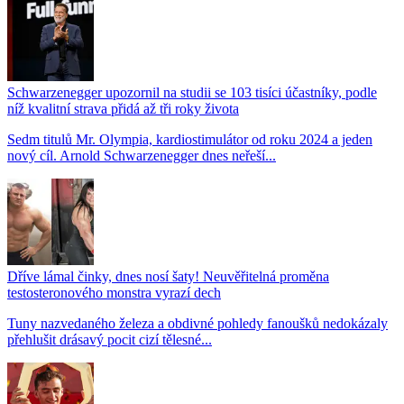
Schwarzenegger upozornil na studii se 103 tisíci účastníky, podle
níž kvalitní strava přidá až tři roky života
Sedm titulů Mr. Olympia, kardiostimulátor od roku 2024 a jeden
nový cíl. Arnold Schwarzenegger dnes neřeší...
Dříve lámal činky, dnes nosí šaty! Neuvěřitelná proměna
testosteronového monstra vyrazí dech
Tuny nazvedaného železa a obdivné pohledy fanoušků nedokázaly
přehlušit drásavý pocit cizí tělesné...