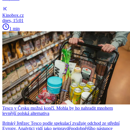
Kinobox.cz
dnes, 15:01
1 min
Tesco v Česku možná končí. Mohla by ho nahradit mnohem
levnější polská alternativa
Britský řetězec Tesco podle spekulací zvažuje odchod ze střední
Evropy. Analytici vidí jako nejpravděpodobnějšího nástupce