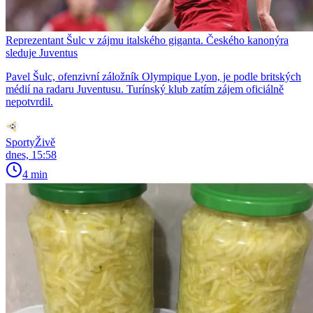
Reprezentant Šulc v zájmu italského giganta. Českého kanonýra
sleduje Juventus
Pavel Šulc, ofenzivní záložník Olympique Lyon, je podle britských
médií na radaru Juventusu. Turínský klub zatím zájem oficiálně
nepotvrdil.
SportyŽivě
dnes, 15:58
4 min