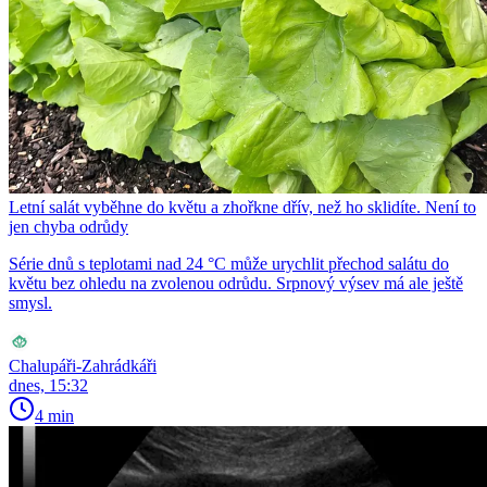
Letní salát vyběhne do květu a zhořkne dřív, než ho sklidíte. Není to
jen chyba odrůdy
Série dnů s teplotami nad 24 °C může urychlit přechod salátu do
květu bez ohledu na zvolenou odrůdu. Srpnový výsev má ale ještě
smysl.
Chalupáři-Zahrádkáři
dnes, 15:32
4 min