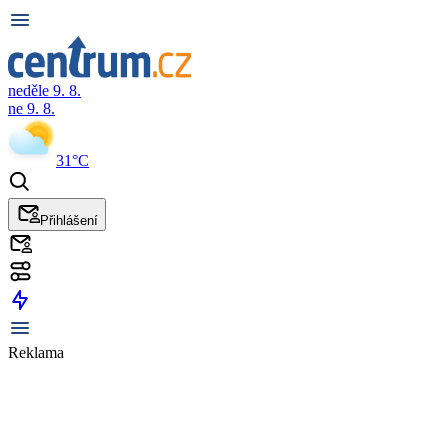
neděle 9. 8.
ne 9. 8.
31°C
Přihlášení
Reklama