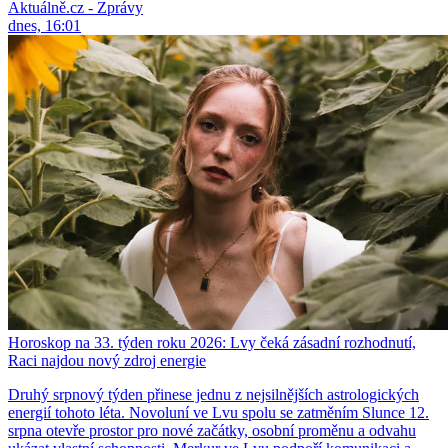
Aktuálně.cz - Zprávy
dnes, 16:01
Horoskop na 33. týden roku 2026: Lvy čeká zásadní rozhodnutí,
Raci najdou nový zdroj energie
Druhý srpnový týden přinese jednu z nejsilnějších astrologických
energií tohoto léta. Novoluní ve Lvu spolu se zatměním Slunce 12.
srpna otevře prostor pro nové začátky, osobní proměnu a odvahu