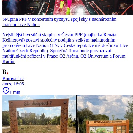
Skupina PPF v koncertním byznysu spojí síly s nadnárodním
hráčem Live Nation
Nejsilnější investiční skupina v Česku PPF (majitelka Renáta
Kellnerová) postaví společný podnik s velkým nadnárodním
promotérem Live Nation (LN; v České republice má dceřinku Live
Nation Czech Republic). Společná firma bude provozovat
multifunkční zařízení v Praze: O2 Arénu, O2 Universum a Forum
Karlín.
Borovan.cz
dnes, 16:05
1 min