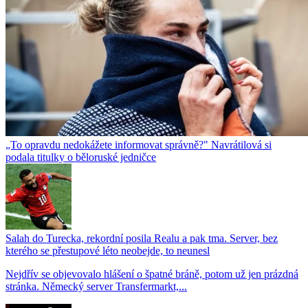
„To opravdu nedokážete informovat správně?" Navrátilová si
podala titulky o běloruské jedničce
Salah do Turecka, rekordní posila Realu a pak tma. Server, bez
kterého se přestupové léto neobejde, to neunesl
Nejdřív se objevovalo hlášení o špatné bráně, potom už jen prázdná
stránka. Německý server Transfermarkt,...