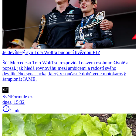
Je devítiletý syn Tota Wolffa budoucí hvězdou F1?
Šéf Mercedesu Toto Wolff se rozpovídal o svém osobním životě a
popsal, jak hledá rovnováhu mezi ambicemi a radostí svého
devítiletého syna Jacka, který v současné době vede motokárový
šampionát IAME.
SvětFormule.cz
dnes, 15:32
1 min