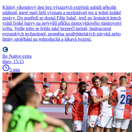
Klidný víkendový den bez výrazných extrémů nabídl několik
událostí, které mají širší význam a nezůstávají jen u jedné krátké
zprávy. Do popředí se dostal Filip Salač, jenž po šestnácti letech
vrátil české barvy na nejvyšší příčku motocyklového mistrovství
světa. Vedle toho se řešilo také bezpečí turistů, budoucnost
evropských technologií, proměna spotřebitelských návyků nebo
limity spoléhání na jednoduchá a lákavá tvrzení.
Be Native extra
dnes, 15:15
5 min