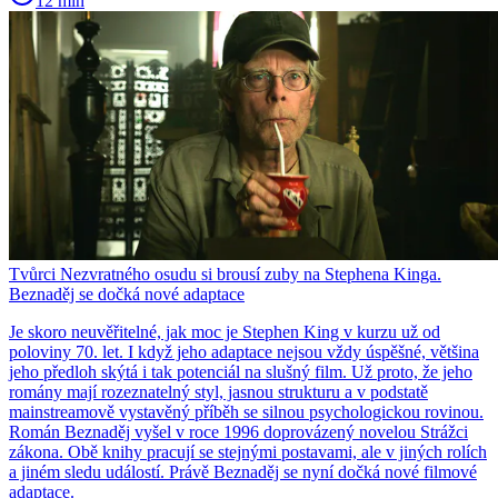
12 min
Tvůrci Nezvratného osudu si brousí zuby na Stephena Kinga.
Beznaděj se dočká nové adaptace
Je skoro neuvěřitelné, jak moc je Stephen King v kurzu už od
poloviny 70. let. I když jeho adaptace nejsou vždy úspěšné, většina
jeho předloh skýtá i tak potenciál na slušný film. Už proto, že jeho
romány mají rozeznatelný styl, jasnou strukturu a v podstatě
mainstreamově vystavěný příběh se silnou psychologickou rovinou.
Román Beznaděj vyšel v roce 1996 doprovázený novelou Strážci
zákona. Obě knihy pracují se stejnými postavami, ale v jiných rolích
a jiném sledu událostí. Právě Beznaděj se nyní dočká nové filmové
adaptace.