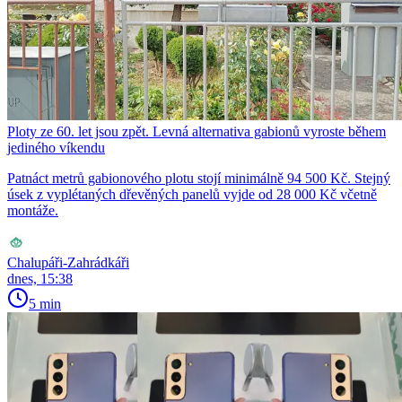
Ploty ze 60. let jsou zpět. Levná alternativa gabionů vyroste během
jediného víkendu
Patnáct metrů gabionového plotu stojí minimálně 94 500 Kč. Stejný
úsek z vyplétaných dřevěných panelů vyjde od 28 000 Kč včetně
montáže.
Chalupáři-Zahrádkáři
dnes, 15:38
5 min