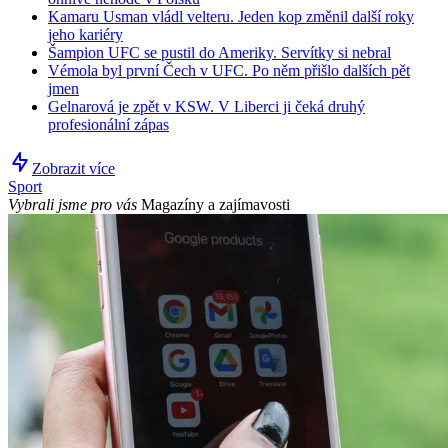
Kamaru Usman vládl velteru. Jeden kop změnil další roky
jeho kariéry
Šampion UFC se pustil do Ameriky. Servítky si nebral
Vémola byl první Čech v UFC. Po něm přišlo dalších pět
jmen
Gelnarová je zpět v KSW. V Liberci ji čeká druhý
profesionální zápas
Zobrazit více
Sport
Vybrali jsme pro vás
Magazíny a zajímavosti