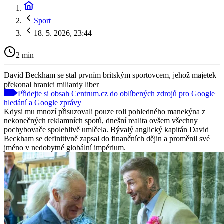
Sport
18. 5. 2026, 23:44
2 min
David Beckham se stal prvním britským sportovcem, jehož majetek
překonal hranici miliardy liber
Přidejte si obsah Centrum.cz do oblíbených zdrojů pro Google
hledání a Google zprávy
Kdysi mu mnozí přisuzovali pouze roli pohledného manekýna z
nekonečných reklamních spotů, dnešní realita ovšem všechny
pochybovače spolehlivě umlčela. Bývalý anglický kapitán David
Beckham se definitivně zapsal do finančních dějin a proměnil své
jméno v nedobytné globální impérium.