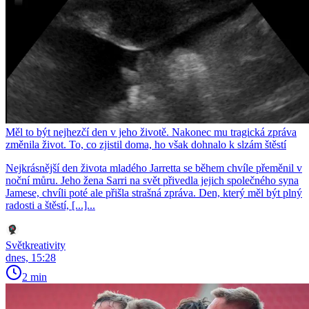
Měl to být nejhezčí den v jeho životě. Nakonec mu tragická zpráva
změnila život. To, co zjistil doma, ho však dohnalo k slzám štěstí
Nejkrásnější den života mladého Jarretta se během chvíle přeměnil v
noční můru. Jeho žena Sarri na svět přivedla jejich společného syna
Jamese, chvíli poté ale přišla strašná zpráva. Den, který měl být plný
radosti a štěstí, [...]...
Světkreativity
dnes, 15:28
2 min