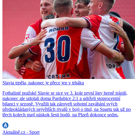
Slavia trpěla, nakonec je přece jen v trháku
Fotbalisté pražské Slavie se sice ve 3. kole první ligy herně trápili,
nakonec ale udolali doma Pardubice 2:1 a udrželi stoprocentní
bilanci v sezoně. Využili tak zároveň sobotní zaváhání svých
předpokládaných největších rivalů v boji o titul, na Spartu tak už po
třech kolech mají náskok šesti bodů, na Plzeň dokonce sedm.
Aktuálně.cz - Sport