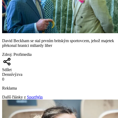
David Beckham se stal prvním britským sportovcem, jehož majetek
překonal hranici miliardy liber
Zdroj
:
Profimedia
Sdílet
Denní
výzva
0
Reklama
Další články z
SportWin