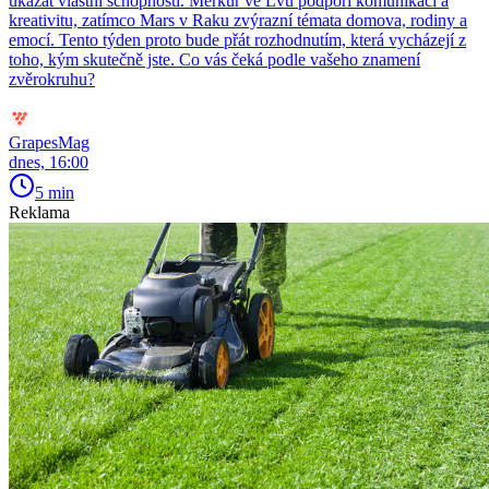
ukázat vlastní schopnosti. Merkur ve Lvu podpoří komunikaci a
kreativitu, zatímco Mars v Raku zvýrazní témata domova, rodiny a
emocí. Tento týden proto bude přát rozhodnutím, která vycházejí z
toho, kým skutečně jste. Co vás čeká podle vašeho znamení
zvěrokruhu?
GrapesMag
dnes, 16:00
5 min
Reklama