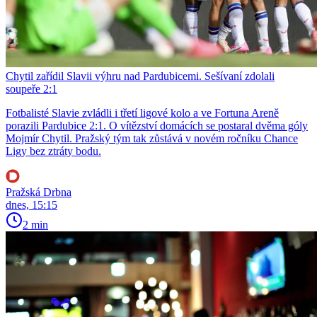
Chytil zařídil Slavii výhru nad Pardubicemi. Sešívaní zdolali
soupeře 2:1
Fotbalisté Slavie zvládli i třetí ligové kolo a ve Fortuna Areně
porazili Pardubice 2:1. O vítězství domácích se postaral dvěma góly
Mojmír Chytil. Pražský tým tak zůstává v novém ročníku Chance
Ligy bez ztráty bodu.
Pražská Drbna
dnes, 15:15
2 min