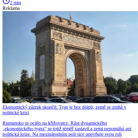
2 min
Reklama
Ekonomický zázrak skončil. Tygr je bez drápů, země se zmítá v
politické krizi
Rumunsko se ocitlo na křižovatce. Růst dynamického
„ekonomického tygra“ se totiž téměř zastavil a zemi nepomáhá ani
politická krize. Na mezinárodním poli sice upevňuje svou roli