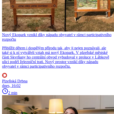
Nový Ekopark vznikl díky nápadu obyvatel v rámci participativního
rozpočtu
Přiblížit dětem i dospělým přírodu tak, aby ji nejen poznávali, ale
také si k ní vytvářeli vztah má nový Ekopark. V plzeňské městské
části Skvrňany ho centrální obvod vybudoval v proluce v Lábkově
ulici podél železniční trati. Nový prostor vznikl díky nápadu
obyvatel v rámci participativního rozpočtu.
Plzeňská Drbna
dnes, 16:02
2 min