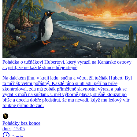
Pohádka o tučňákovi Hubertovi, který vyrazil na Kanárské ostrovy
a zjistil, že ne každé slunce hřeje stejně
Na dalekém jihu, v kraji ledu, sněhu a větru, žil tučňák Hubert. Byl
to tučňák velmi pořádný. Každé ráno si uhladil peří na břiše,
zkontroloval, zda má zobák přiměřeně slavnostní výraz, a pak se
vydal k moři na snídani. Uměl výborně plavat, slušně klouzat po
břiše a docela dobře předstírat, že mu nevadí, když mu ledový vítr
foukne přímo do zad.
Pohádky bez konce
dnes, 15:05