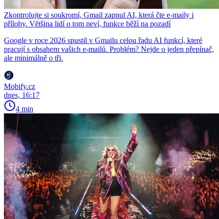
Zkontrolujte si soukromí, Gmail zapnul AI, která čte e-maily i
přílohy. Většina lidí o tom neví, funkce běží na pozadí
Google v roce 2026 spustil v Gmailu celou řadu AI funkcí, které
pracují s obsahem vašich e-mailů. Problém? Nejde o jeden přepínač,
ale minimálně o tři.
Mobify.cz
dnes, 16:17
4 min