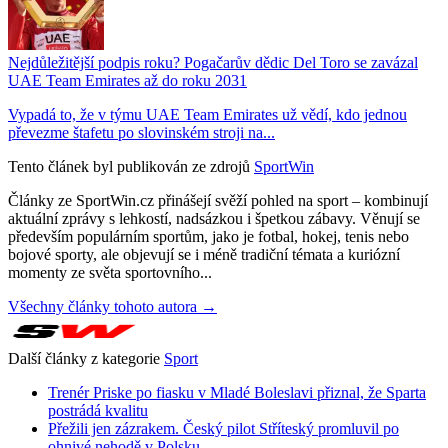
Nejdůležitější podpis roku? Pogačarův dědic Del Toro se zavázal
UAE Team Emirates až do roku 2031
Vypadá to, že v týmu UAE Team Emirates už vědí, kdo jednou
převezme štafetu po slovinském stroji na...
Tento článek byl publikován ze zdrojů
SportWin
Články ze SportWin.cz přinášejí svěží pohled na sport – kombinují
aktuální zprávy s lehkostí, nadsázkou i špetkou zábavy. Věnují se
především populárním sportům, jako je fotbal, hokej, tenis nebo
bojové sporty, ale objevují se i méně tradiční témata a kuriózní
momenty ze světa sportovního...
Všechny články tohoto autora →
Další články z kategorie
Sport
Trenér Priske po fiasku v Mladé Boleslavi přiznal, že Sparta
postrádá kvalitu
Přežili jen zázrakem. Český pilot Stříteský promluvil po
ohnivé nehodě v Polsku