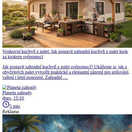
Venkovní kuchyň z palet: Jak postavit zahradní kuchyň z palet krok
za krokem svépomocí
Jak postavit zahradní kuchyň z palet svépomocí? Ukážeme si, jak z
obyčejných palet vytvořit praktické a elegantní zázemí pro grilování,
vaření i letní posezení. Zahradní …
Planeta zahrady
dnes, 15:10
5 min
Reklama