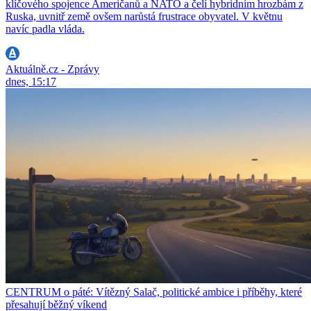
klíčového spojence Američanů a NATO a čelí hybridním hrozbám z
Ruska, uvnitř země ovšem narůstá frustrace obyvatel. V květnu
navíc padla vláda.
Aktuálně.cz - Zprávy
dnes, 15:17
CENTRUM o páté: Vítězný Salač, politické ambice i příběhy, které
přesahují běžný víkend