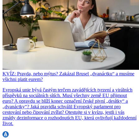
KVÍZ: Pravda, nebo mýtus? Zakázal Brusel „dvanáctku“ a musíme
všichni platit eurem?
Evropská unie bývá častým terčem zavádějících tvrzení a virálních
příspěvků na sociálních sítích. Musí všechny země EU přijmout
euro? A opravdu se blíží konec označení české pivní „desítky“ a
„dvanáctky“? Jaká pravidla schválil Evropský parlament pro
cestování nebo čipování zvířat? Otestujte si v kvízu, jestli i vás
zmátly dezinformace o rozhodnutích EU, která ovlivňují každodenní
život.