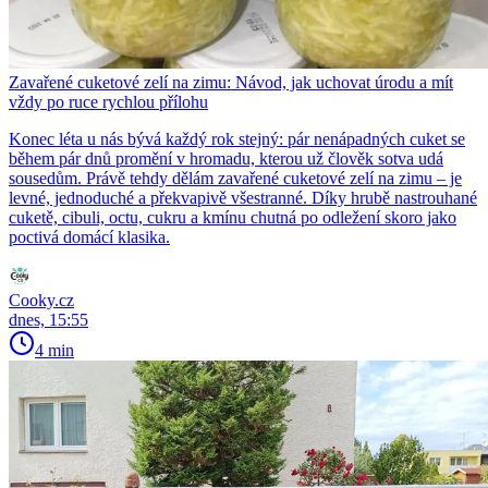
Zavařené cuketové zelí na zimu: Návod, jak uchovat úrodu a mít
vždy po ruce rychlou přílohu
Konec léta u nás bývá každý rok stejný: pár nenápadných cuket se
během pár dnů promění v hromadu, kterou už člověk sotva udá
sousedům. Právě tehdy dělám zavařené cuketové zelí na zimu – je
levné, jednoduché a překvapivě všestranné. Díky hrubě nastrouhané
cuketě, cibuli, octu, cukru a kmínu chutná po odležení skoro jako
poctivá domácí klasika.
Cooky.cz
dnes, 15:55
4 min