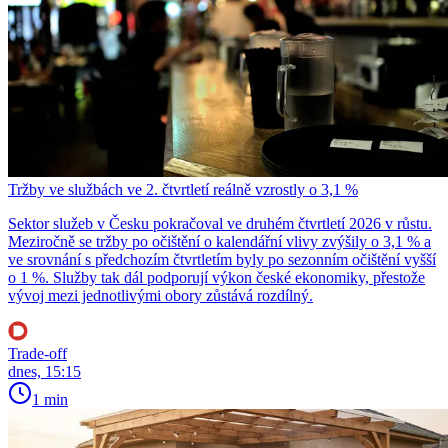
Tržby ve službách ve 2. čtvrtletí reálně vzrostly o 3,1 %
Sektor služeb v Česku pokračoval ve druhém čtvrtletí 2026 v růstu.
Meziročně se tržby po očištění o kalendářní vlivy zvýšily o 3,1 % a
ve srovnání s předchozím čtvrtletím byly po sezonním očištění vyšší
o 1 %. Služby tak dál podporují výkon české ekonomiky, přestože
vývoj mezi jednotlivými obory zůstává rozdílný.
Trade-off
dnes, 15:15
1 min