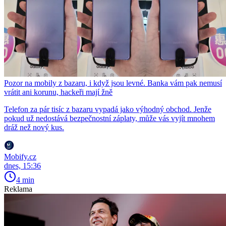
Pozor na mobily z bazaru, i když jsou levné. Banka vám pak nemusí
vrátit ani korunu, hackeři mají žně
Telefon za pár tisíc z bazaru vypadá jako výhodný obchod. Jenže
pokud už nedostává bezpečnostní záplaty, může vás vyjít mnohem
dráž než nový kus.
Mobify.cz
dnes, 15:36
4 min
Reklama