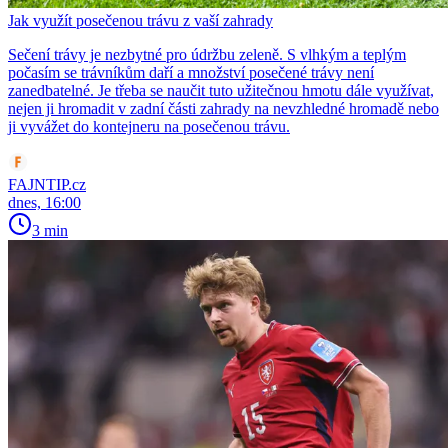
Jak využít posečenou trávu z vaší zahrady
Sečení trávy je nezbytné pro údržbu zeleně. S vlhkým a teplým
počasím se trávníkům daří a množství posečené trávy není
zanedbatelné. Je třeba se naučit tuto užitečnou hmotu dále využívat,
nejen ji hromadit v zadní části zahrady na nevzhledné hromadě nebo
ji vyvážet do kontejneru na posečenou trávu.
FAJNTIP.cz
dnes, 16:00
3 min