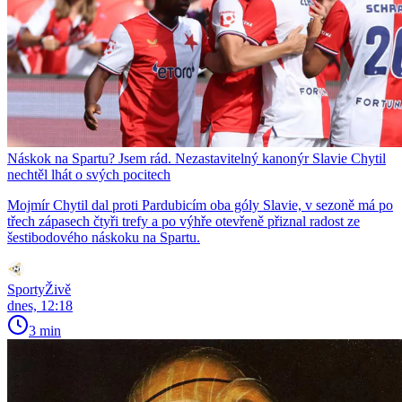
Náskok na Spartu? Jsem rád. Nezastavitelný kanonýr Slavie Chytil
nechtěl lhát o svých pocitech
Mojmír Chytil dal proti Pardubicím oba góly Slavie, v sezoně má po
třech zápasech čtyři trefy a po výhře otevřeně přiznal radost ze
šestibodového náskoku na Spartu.
SportyŽivě
dnes, 12:18
3 min