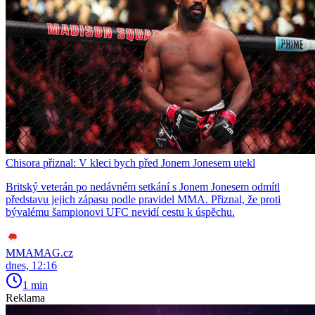
Chisora přiznal: V kleci bych před Jonem Jonesem utekl
Britský veterán po nedávném setkání s Jonem Jonesem odmítl
představu jejich zápasu podle pravidel MMA. Přiznal, že proti
bývalému šampionovi UFC nevidí cestu k úspěchu.
MMAMAG.cz
dnes, 12:16
1 min
Reklama