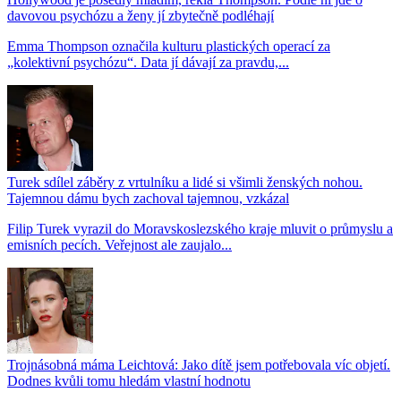
davovou psychózu a ženy jí zbytečně podléhají
Emma Thompson označila kulturu plastických operací za
„kolektivní psychózu“. Data jí dávají za pravdu,...
Turek sdílel záběry z vrtulníku a lidé si všimli ženských nohou.
Tajemnou dámu bych zachoval tajemnou, vzkázal
Filip Turek vyrazil do Moravskoslezského kraje mluvit o průmyslu a
emisních pecích. Veřejnost ale zaujalo...
Trojnásobná máma Leichtová: Jako dítě jsem potřebovala víc objetí.
Dodnes kvůli tomu hledám vlastní hodnotu