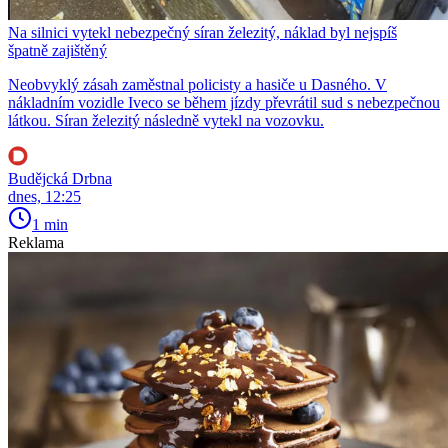
Na silnici vytekl nebezpečný síran železitý, náklad byl nejspíš
špatně zajištěný
Neobvyklý zásah zaměstnal policisty a hasiče u Dasného. V
nákladním vozidle Iveco se během jízdy převrátil sud s nebezpečnou
látkou. Síran železitý následně vytekl na vozovku.
Budějcká Drbna
dnes, 12:25
1 min
Reklama