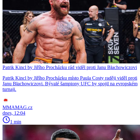
Patrik Kincl by Jiřího Procházku rád viděl proti Janu Błachowiczovi
Patrik Kincl by Jiřího Procházku místo Paula Costy raději viděl proti
Janu Błachowiczovi. Bývalé šampiony UFC by spojil na evropském
turnaji.
MMAMAG.cz
dnes, 12:04
1 min