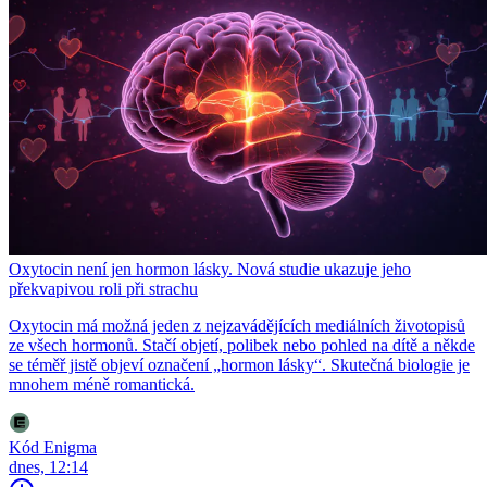
Oxytocin není jen hormon lásky. Nová studie ukazuje jeho
překvapivou roli při strachu
Oxytocin má možná jeden z nejzavádějících mediálních životopisů
ze všech hormonů. Stačí objetí, polibek nebo pohled na dítě a někde
se téměř jistě objeví označení „hormon lásky“. Skutečná biologie je
mnohem méně romantická.
Kód Enigma
dnes, 12:14