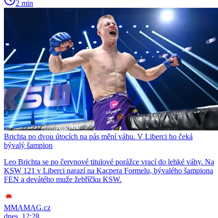
2 min
Brichta po dvou útocích na pás mění váhu. V Liberci ho čeká
bývalý šampion
Leo Brichta se po červnové titulové porážce vrací do lehké váhy. Na
KSW 121 v Liberci narazí na Kacpera Formelu, bývalého šampiona
FEN a devátého muže žebříčku KSW.
MMAMAG.cz
dnes, 12:28