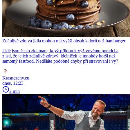
Zdánlivě zdravá jídla mohou mít vyšší obsah kalorií než hamburger
Lidé jsou často zklamaní, když přijdou k výživovému poradci a
zjistí, že jejich zdánlivě zdravý jídelníček je mnohdy horší než
samotný fastfood. Neděláte podobné chyby při stravovaní i vy?
Krasnezeny.eu
dnes, 12:23
2 min