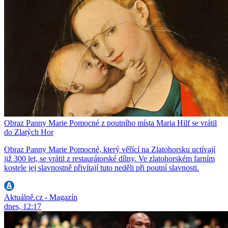
Obraz Panny Marie Pomocné z poutního místa Maria Hilf se vrátil
do Zlatých Hor
Obraz Panny Marie Pomocné, který věřící na Zlatohorsku uctívají
již 300 let, se vrátil z restaurátorské dílny. Ve zlatohorském farním
kostele jej slavnostně přivítají tuto neděli při poutní slavnosti.
Aktuálně.cz - Magazín
dnes, 12:17