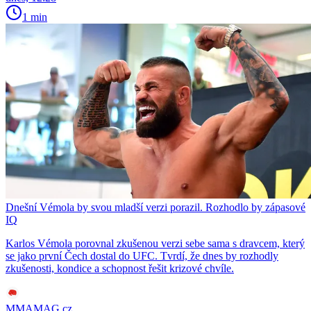
1 min
Dnešní Vémola by svou mladší verzi porazil. Rozhodlo by zápasové
IQ
Karlos Vémola porovnal zkušenou verzi sebe sama s dravcem, který
se jako první Čech dostal do UFC. Tvrdí, že dnes by rozhodly
zkušenosti, kondice a schopnost řešit krizové chvíle.
MMAMAG.cz