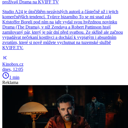
prožívají Drama na KVIFF TV
Studio A24 je útočištěm nezávislých autorů a částečně už i jejich
komerčnějších tendencí. Tvůrce bizarního To se mi snad zdá
Kristoffer Borgli pod ním na jaře vydal svou hvězdnou novinku
Drama (The Drama), v níž Zendaya a Robert Pattinson hrají
zamilovaný pár, který je pár dní před svatbou. Ze skříně ale začnou
vypadávat nečekaní kostlivci a dochází k vypjatým i absurdním
zvratům, které si nově můžete vychutnat na tuzemské službě
KVIFF.TV.
Kinobox.cz
dnes, 12:05
1 min
Reklama