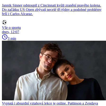
Jannik Sinner odstoupil z Cincinnati kvůli zranění pravého kolena.
Do začátku US Open zbývají necelé tři týdny a podobné problémy
řeší i Carlos Alcaraz.
Vše o sportu
dnes, 12:07
3 min
Vypjatá i absurdní vztahová lekce je online. Pattinson a Zendaya