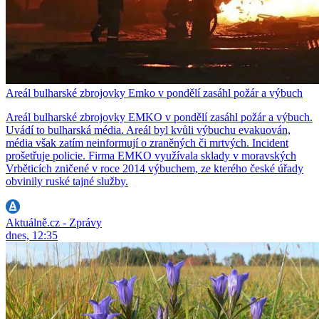
Areál bulharské zbrojovky Emko v pondělí zasáhl požár a výbuch
Areál bulharské zbrojovky EMKO v pondělí zasáhl požár a výbuch.
Uvádí to bulharská média. Areál byl kvůli výbuchu evakuován,
média však zatím neinformují o zraněných či mrtvých. Incident
prošetřuje policie. Firma EMKO využívala sklady v moravských
Vrběticích zničené v roce 2014 výbuchem, ze kterého české úřady
obvinily ruské tajné služby.
Aktuálně.cz - Zprávy
dnes, 12:35