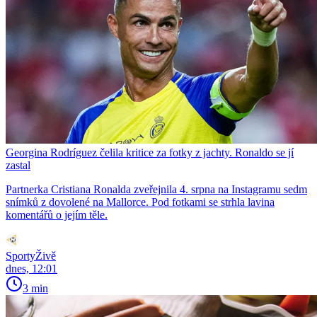
Georgina Rodríguez čelila kritice za fotky z jachty. Ronaldo se jí
zastal
Partnerka Cristiana Ronalda zveřejnila 4. srpna na Instagramu sedm
snímků z dovolené na Mallorce. Pod fotkami se strhla lavina
komentářů o jejím těle.
SportyŽivě
dnes, 12:01
3 min