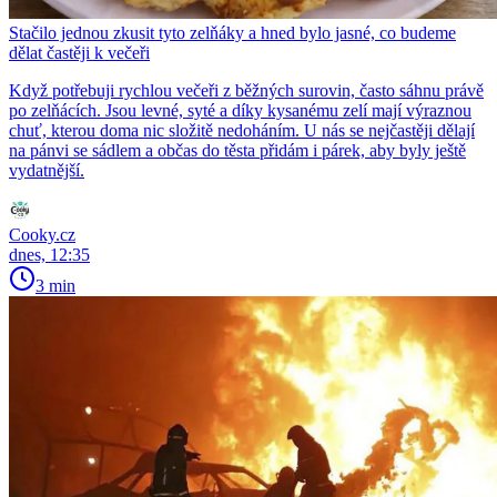
Stačilo jednou zkusit tyto zelňáky a hned bylo jasné, co budeme
dělat častěji k večeři
Když potřebuji rychlou večeři z běžných surovin, často sáhnu právě
po zelňácích. Jsou levné, syté a díky kysanému zelí mají výraznou
chuť, kterou doma nic složitě nedoháním. U nás se nejčastěji dělají
na pánvi se sádlem a občas do těsta přidám i párek, aby byly ještě
vydatnější.
Cooky.cz
dnes, 12:35
3 min