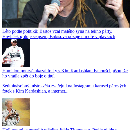
Léto podle politiků: Bartoš vzal malého syna na tekno párty.
Havlíček griluje se psem, Babišová pózuje u moře v plavkách
Hamilton poprvé ukázal fotky s Kim Kardashian. Fanoušci píšou, že
ho vrátila zpět do boje o titul
Sedminásobný mistr světa zveřejnil na Instagramu karusel párových
fotek s Kim Kardashian, a internet...
Hollywood je posedlý mládím, řekla Thompson. Podle ní jde o