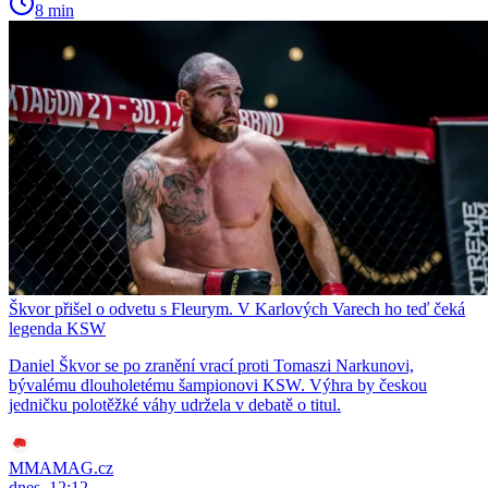
8 min
Škvor přišel o odvetu s Fleurym. V Karlových Varech ho teď čeká
legenda KSW
Daniel Škvor se po zranění vrací proti Tomaszi Narkunovi,
bývalému dlouholetému šampionovi KSW. Výhra by českou
jedničku polotěžké váhy udržela v debatě o titul.
MMAMAG.cz
dnes, 12:12