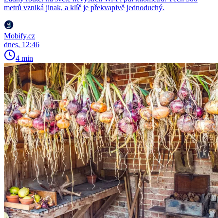
metrů vzniká jinak, a klíč je překvapivě jednoduchý.
Mobify.cz
dnes, 12:46
4 min