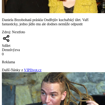
Daniela Brzobohatá práskla Ondřejův kuchařský úlet. Vaří
fantasticky, jedno jídlo mu ale dodnes nemůže odpustit
Zdroj
:
Nextfoto
Sdílet
Denní
výzva
0
Reklama
Další články z
VIPživot.cz