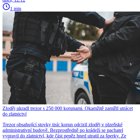
1 min
Zloděj ukradl trezor s 250 000 korunami. Okamžitě zamířil utrácet
do zlatnictví
Trezor obsahující stovky tisíc korun odcizil zloděj v plzeňské
administrativní budově. Bezprostředně po krádeži se pachatel
vypravil do zlatnictví, kde část peněz hned utratil za šperky. Ze