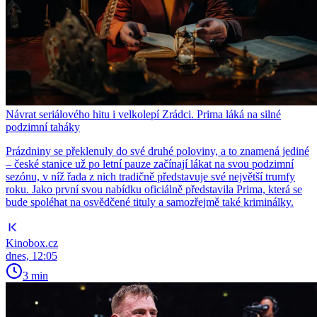
Návrat seriálového hitu i velkolepí Zrádci. Prima láká na silné
podzimní taháky
Prázdniny se překlenuly do své druhé poloviny, a to znamená jediné
– české stanice už po letní pauze začínají lákat na svou podzimní
sezónu, v níž řada z nich tradičně představuje své největší trumfy
roku. Jako první svou nabídku oficiálně představila Prima, která se
bude spoléhat na osvědčené tituly a samozřejmě také kriminálky.
Kinobox.cz
dnes, 12:05
3 min