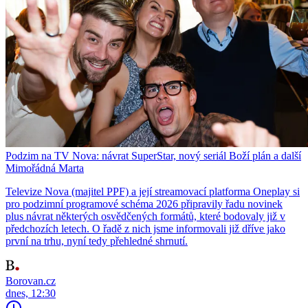
Podzim na TV Nova: návrat SuperStar, nový seriál Boží plán a další
Mimořádná Marta
Televize Nova (majitel PPF) a její streamovací platforma Oneplay si
pro podzimní programové schéma 2026 připravily řadu novinek
plus návrat některých osvědčených formátů, které bodovaly již v
předchozích letech. O řadě z nich jsme informovali již dříve jako
první na trhu, nyní tedy přehledné shrnutí.
Borovan.cz
dnes, 12:30