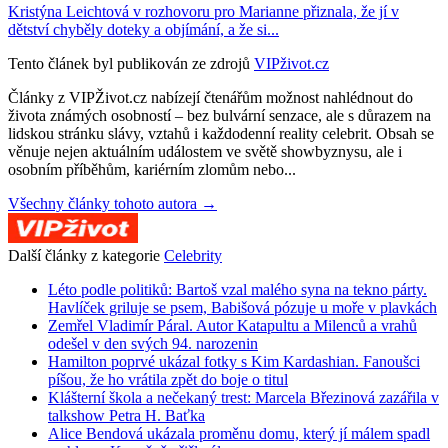
Kristýna Leichtová v rozhovoru pro Marianne přiznala, že jí v
dětství chyběly doteky a objímání, a že si...
Tento článek byl publikován ze zdrojů
VIPživot.cz
Články z VIPŽivot.cz nabízejí čtenářům možnost nahlédnout do
života známých osobností – bez bulvární senzace, ale s důrazem na
lidskou stránku slávy, vztahů i každodenní reality celebrit. Obsah se
věnuje nejen aktuálním událostem ve světě showbyznysu, ale i
osobním příběhům, kariérním zlomům nebo...
Všechny články tohoto autora →
Další články z kategorie
Celebrity
Léto podle politiků: Bartoš vzal malého syna na tekno párty.
Havlíček griluje se psem, Babišová pózuje u moře v plavkách
Zemřel Vladimír Páral. Autor Katapultu a Milenců a vrahů
odešel v den svých 94. narozenin
Hamilton poprvé ukázal fotky s Kim Kardashian. Fanoušci
píšou, že ho vrátila zpět do boje o titul
Klášterní škola a nečekaný trest: Marcela Březinová zazářila v
talkshow Petra H. Baťka
Alice Bendová ukázala proměnu domu, který jí málem spadl