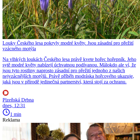
Louky Českého lesa pokryly modré květy. Jsou zásadní pro přežití
vzácného motýla
Na vlhkých loukách Českého lesa právě kvete hořec hořepník. Jeho
sytě modré květy nabízejí úchvatnou podívanou. Málokdo ale ví, že
jsou tyto rostliny naprosto zásadní pro přežití jednoho z našich
nejvzácnějších motýlů. Právě příběh modráska hořcového ukazuje,
jaká jsou v přírodě jedinečná partnerství, která stojí za ochranu.
Plzeňská Drbna
dnes, 12:31
1 min
Reklama