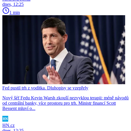
dnes, 12:25
1 min
Fed pustil trh z vodítka. Dluhopisy se vzepřely
Nový šéf Fedu Kevin Warsh zkouší nezvyklou terapii: méně návodů
od centrální banky, více prostoru pro trh. Ministr financí Scott
Bessent mluví o...
HN.cz
dnes, 12:25