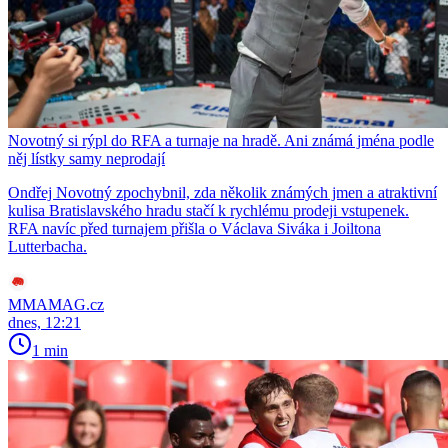
Novotný si rýpl do RFA a turnaje na hradě. Ani známá jména podle
něj lístky samy neprodají
Ondřej Novotný zpochybnil, zda několik známých jmen a atraktivní
kulisa Bratislavského hradu stačí k rychlému prodeji vstupenek.
RFA navíc před turnajem přišla o Václava Siváka i Joiltona
Lutterbacha.
MMAMAG.cz
dnes, 12:21
1 min