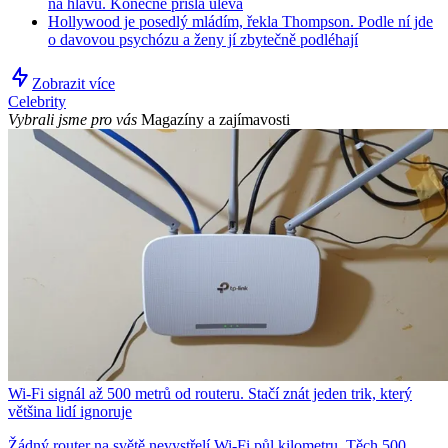
na hlavu. Konečně přišla úleva
Hollywood je posedlý mládím, řekla Thompson. Podle ní jde
o davovou psychózu a ženy jí zbytečně podléhají
Zobrazit více
Celebrity
Vybrali jsme pro vás
Magazíny a zajímavosti
Wi-Fi signál až 500 metrů od routeru. Stačí znát jeden trik, který
většina lidí ignoruje
Žádný router na světě nevystřelí Wi-Fi půl kilometru. Těch 500