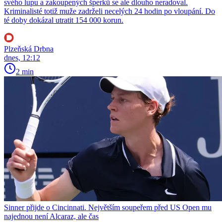
svého lupu a zakoupených šperků se ale dlouho neradoval.
Kriminalisté totiž muže zadrželi necelých 24 hodin po vloupání. Do
té doby dokázal utratit 154 000 korun.
Plzeňská Drbna
dnes, 12:12
2 min
Sinner přijde o Cincinnati. Největším soupeřem před US Open mu
najednou není Alcaraz, ale čas