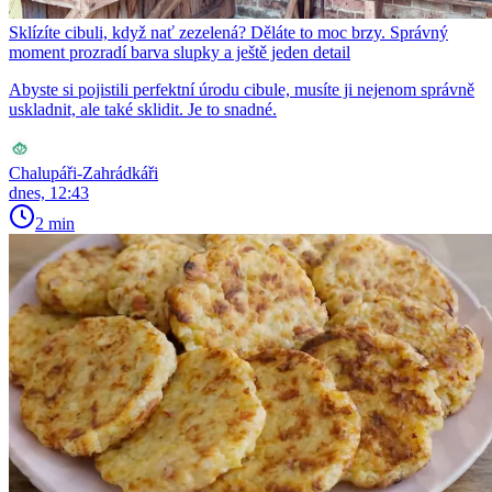
Sklízíte cibuli, když nať zezelená? Děláte to moc brzy. Správný
moment prozradí barva slupky a ještě jeden detail
Abyste si pojistili perfektní úrodu cibule, musíte ji nejenom správně
uskladnit, ale také sklidit. Je to snadné.
Chalupáři-Zahrádkáři
dnes, 12:43
2 min