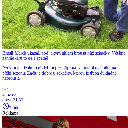
Brusíř Marek ukázal, pod jakým úhlem brousit nůž sekačky. Většina
zahrádkářů to dělá špatně
Podzim je ideálním obdobím pro přípravu zahradní techniky na
příští sezonu. Začít je dobré u sekačky, kterou je třeba důkladně
nabrousit.
adbz.cz
dnes, 21:39
2 min
Reklama