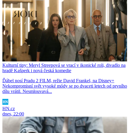
Kulturní tipy: Meryl Streepová se vrací v ikonické roli, divadlo na
hradě Kašperk i nová česká komedie
Ďábel nosí Pradu 2 FILM, režie David Frankel, na Disney+
Nekompromisní svět vysoké módy se po dvaceti letech od prvního
dílu vrátil. Nesmlouvavá...
HN.cz
dnes, 22:00