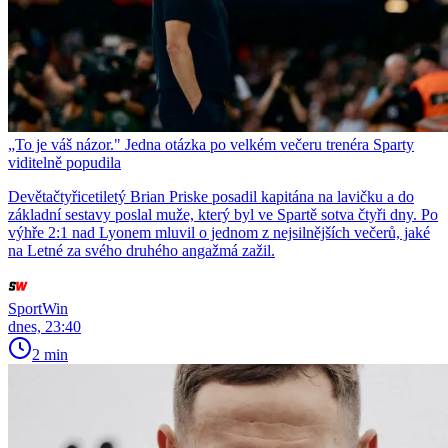
„To je váš názor." Jedna otázka po velkém večeru trenéra Sparty
viditelně popudila
Devětačtyřicetiletý Brian Priske posadil kapitána na lavičku a do
základní sestavy poslal muže, který byl ve Spartě sotva čtyři dny. Po
výhře 2:1 nad Lyonem mluvil o jednom z nejsilnějších večerů, jaké
na Letné za svého druhého angažmá zažil.
SportWin
dnes, 23:40
2 min