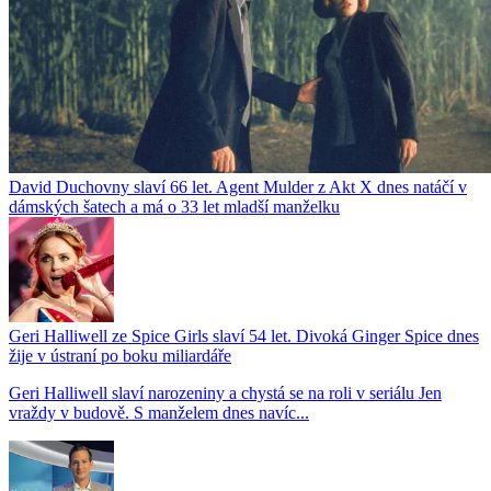
David Duchovny slaví 66 let. Agent Mulder z Akt X dnes natáčí v
dámských šatech a má o 33 let mladší manželku
Geri Halliwell ze Spice Girls slaví 54 let. Divoká Ginger Spice dnes
žije v ústraní po boku miliardáře
Geri Halliwell slaví narozeniny a chystá se na roli v seriálu Jen
vraždy v budově. S manželem dnes navíc...