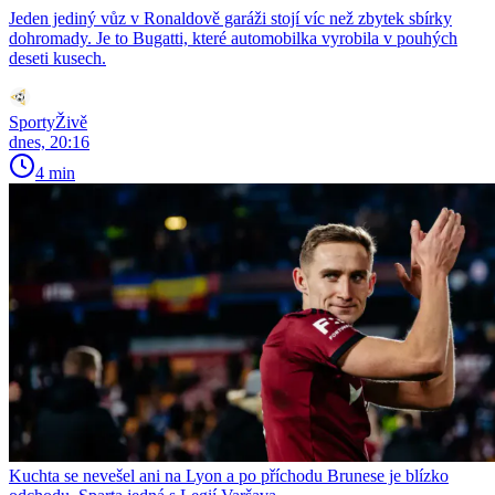
Jeden jediný vůz v Ronaldově garáži stojí víc než zbytek sbírky
dohromady. Je to Bugatti, které automobilka vyrobila v pouhých
deseti kusech.
SportyŽivě
dnes, 20:16
4 min
Kuchta se nevešel ani na Lyon a po příchodu Brunese je blízko