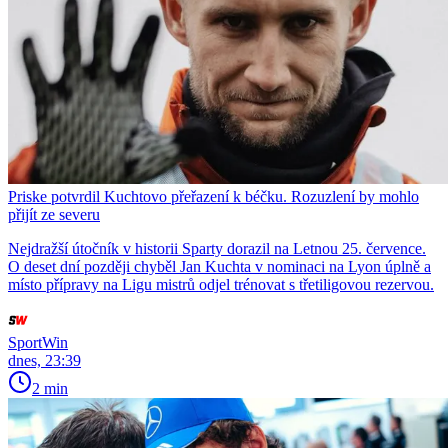
Priske potvrdil Kuchtovo přeřazení k béčku. Rozuzlení by mohlo
přijít ze severu
Nejdražší útočník v historii Sparty dorazil na Letnou 25. července.
O deset dní později chyběl Jan Kuchta v nominaci na Lyon úplně a
místo přípravy na Ligu mistrů odjel trénovat s třetiligovou rezervou.
SportWin
dnes, 23:39
2 min