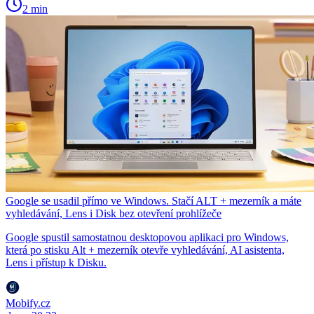
2 min
Google se usadil přímo ve Windows. Stačí ALT + mezerník a máte
vyhledávání, Lens i Disk bez otevření prohlížeče
Google spustil samostatnou desktopovou aplikaci pro Windows,
která po stisku Alt + mezerník otevře vyhledávání, AI asistenta,
Lens i přístup k Disku.
Mobify.cz