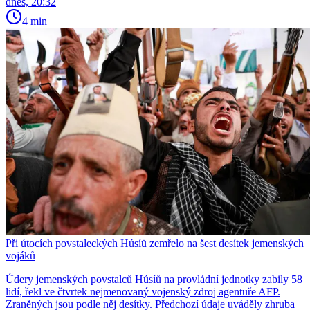
dnes, 20:32
4 min
Při útocích povstaleckých Húsíů zemřelo na šest desítek jemenských
vojáků
Údery jemenských povstalců Húsíů na provládní jednotky zabily 58
lidí, řekl ve čtvrtek nejmenovaný vojenský zdroj agentuře AFP.
Zraněných jsou podle něj desítky. Předchozí údaje uváděly zhruba