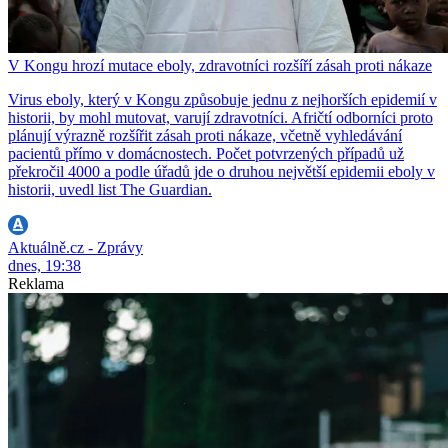
V Kongu hrozí mutace eboly, zdravotníci rozšíří zásah proti nákaze
Virus eboly, který v Kongu způsobuje jednu z nejhorších epidemií v
historii, by mohl mutovat, varují zdravotníci. Afričtí odborníci proto
plánují výrazně rozšířit zásah proti nákaze, včetně vyhledávání
pacientů přímo v domácnostech. Počet potvrzených případů už
překročil 4000 a podle úřadů jde o druhou největší epidemii eboly v
historii, uvedl list The Guardian.
Aktuálně.cz - Zprávy
dnes, 19:38
Reklama