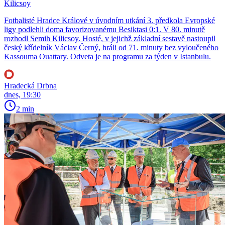
Kilicsoy
Fotbalisté Hradce Králové v úvodním utkání 3. předkola Evropské
ligy podlehli doma favorizovanému Besiktasi 0:1. V 80. minutě
rozhodl Semih Kilicsoy. Hosté, v jejichž základní sestavě nastoupil
český křídelník Václav Černý, hráli od 71. minuty bez vyloučeného
Kassouma Ouattary. Odveta je na programu za týden v Istanbulu.
Hradecká Drbna
dnes, 19:30
2 min