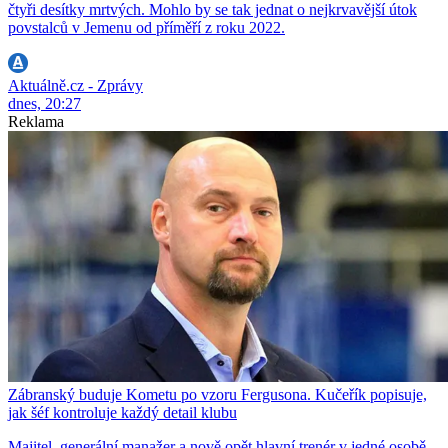
čtyři desítky mrtvých. Mohlo by se tak jednat o nejkrvavější útok
povstalců v Jemenu od příměří z roku 2022.
Aktuálně.cz - Zprávy
dnes, 20:27
Reklama
Zábranský buduje Kometu po vzoru Fergusona. Kučeřík popisuje,
jak šéf kontroluje každý detail klubu
Majitel, generální manažer a nově opět hlavní trenér v jedné osobě.