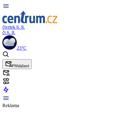
čtvrtek 6. 8.
čt 6. 8.
23°C
Přihlášení
Reklama