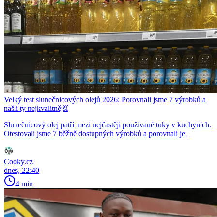
Velký test slunečnicových olejů 2026: Porovnali jsme 7 výrobků a
našli ty nejkvalitnější
Slunečnicový olej patří mezi nejčastěji používané tuky v kuchyních.
Otestovali jsme 7 běžně dostupných výrobků a porovnali je.
Cooky.cz
dnes, 22:40
4 min