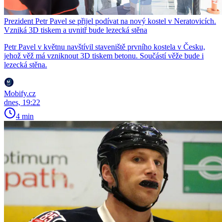
Prezident Petr Pavel se přijel podívat na nový kostel v Neratovicích.
Vzniká 3D tiskem a uvnitř bude lezecká stěna
Petr Pavel v květnu navštívil staveniště prvního kostela v Česku,
jehož věž má vzniknout 3D tiskem betonu. Součástí věže bude i
lezecká stěna.
Mobify.cz
dnes, 19:22
4 min