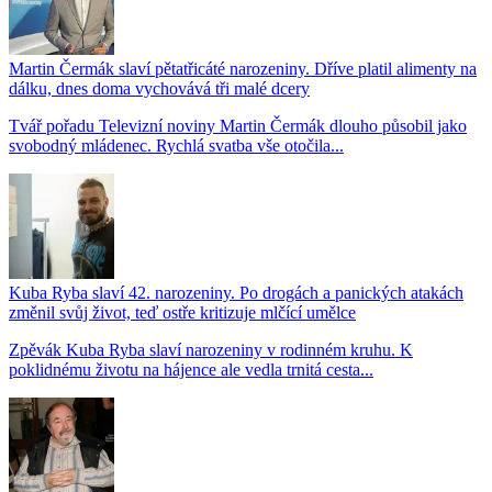
Martin Čermák slaví pětatřicáté narozeniny. Dříve platil alimenty na
dálku, dnes doma vychovává tři malé dcery
Tvář pořadu Televizní noviny Martin Čermák dlouho působil jako
svobodný mládenec. Rychlá svatba vše otočila...
Kuba Ryba slaví 42. narozeniny. Po drogách a panických atakách
změnil svůj život, teď ostře kritizuje mlčící umělce
Zpěvák Kuba Ryba slaví narozeniny v rodinném kruhu. K
poklidnému životu na hájence ale vedla trnitá cesta...