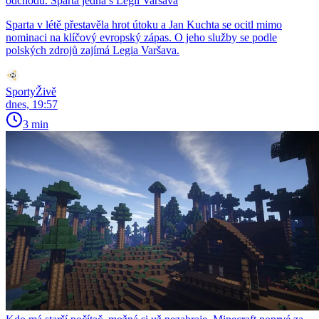
odchodu. Sparta jedná s Legií Varšava
Sparta v létě přestavěla hrot útoku a Jan Kuchta se ocitl mimo
nominaci na klíčový evropský zápas. O jeho služby se podle
polských zdrojů zajímá Legia Varšava.
SportyŽivě
dnes, 19:57
3 min