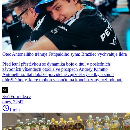
Otec Antonelliho trénuje Fittipaldiho syna: Brazilec vychvaluje lídra
Před letní přestávkou se dynamika boje o titul v posledních
závodních víkendech otočila ve prospěch Andrey Kimiho
Antonelliho. Ital dokáže pravidelně zajíždět výsledky a sbírat
důležité body, které mohou v součtu na konci sezony rozhodnout.
SvětFormule.cz
dnes, 22:47
1 min