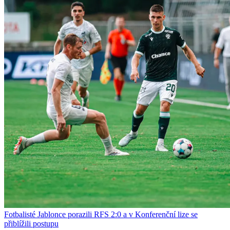
Fotbalisté Jablonce porazili RFS 2:0 a v Konferenční lize se
přiblížili postupu