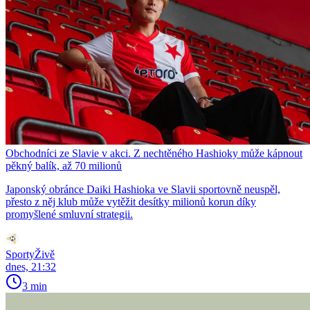
Obchodníci ze Slavie v akci. Z nechtěného Hashioky může kápnout
pěkný balík, až 70 milionů
Japonský obránce Daiki Hashioka ve Slavii sportovně neuspěl,
přesto z něj klub může vytěžit desítky milionů korun díky
promyšlené smluvní strategii.
SportyŽivě
dnes, 21:32
3 min