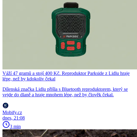
Váží 47 gramů a stojí 400 Kč. Reproduktor Parkside z Lidlu hraje
lépe, než by kdokoliv čekal
Dílenská značka Lidlu přišla s Bluetooth reproduktorem, který se
vejde do dlaně a hraje mnohem lépe, než by člověk čekal.
Mobify.cz
dnes, 21:08
3 min