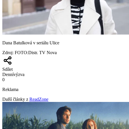
Dana Batulková v seriálu Ulice
Zdroj
:
FOTO:Distr. TV Nova
Sdílet
Denní
výzva
0
Reklama
Další články z
ReadZone