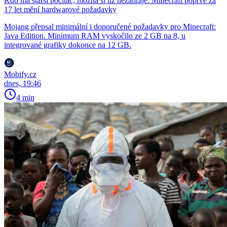
Kdo má starší počítač, možná si už nezahraje. Minecraft poprvé za
17 let mění hardwarové požadavky
Mojang přepsal minimální i doporučené požadavky pro Minecraft:
Java Edition. Minimum RAM vyskočilo ze 2 GB na 8, u
integrované grafiky dokonce na 12 GB.
Mobify.cz
dnes, 19:46
4 min