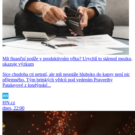
Mít finanční potíže v produktivním věku? Urychlí to stárnutí mozku,
ukazuje výzkum
Sice chudoba cti netratí, ale mít neustále hluboko do kapsy není nic
příjemného. Tým britských vědců pod vedením Praveethy
Patalayové z londýnské...
HN.cz
dnes, 22:00