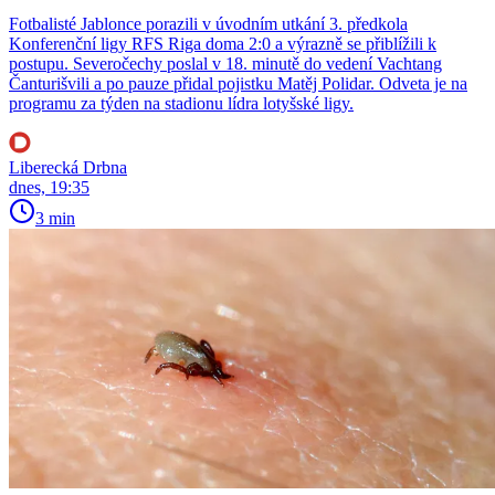
Fotbalisté Jablonce porazili v úvodním utkání 3. předkola
Konferenční ligy RFS Riga doma 2:0 a výrazně se přiblížili k
postupu. Severočechy poslal v 18. minutě do vedení Vachtang
Čanturišvili a po pauze přidal pojistku Matěj Polidar. Odveta je na
programu za týden na stadionu lídra lotyšské ligy.
Liberecká Drbna
dnes, 19:35
3 min