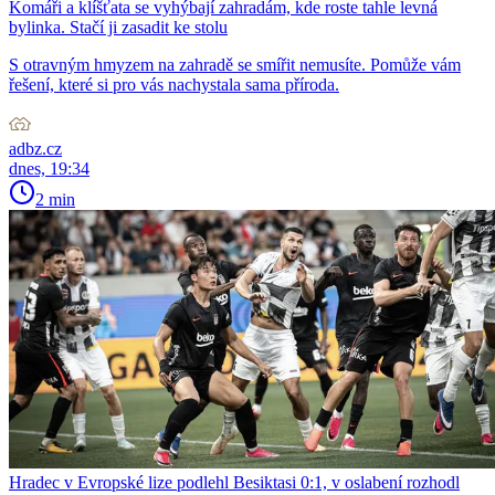
Komáři a klíšťata se vyhýbají zahradám, kde roste tahle levná
bylinka. Stačí ji zasadit ke stolu
S otravným hmyzem na zahradě se smířit nemusíte. Pomůže vám
řešení, které si pro vás nachystala sama příroda.
adbz.cz
dnes, 19:34
2 min
Hradec v Evropské lize podlehl Besiktasi 0:1, v oslabení rozhodl