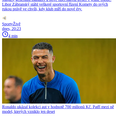
Libor Zábranský stáhl veškeré sportovní řízení Komety do svých
rukou právě ve chvíli, kdy klub míří do nové éry.
SportyŽivě
dnes, 20:23
4 min
Ronaldo ukázal kolekci aut v hodnotě 700 milionů Kč. Patří mezi ně
model, kterých vzniklo jen deset