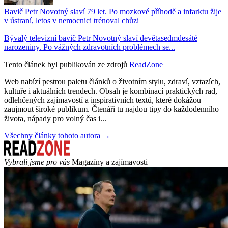
Bavič Petr Novotný slaví 79 let. Po mozkové příhodě a infarktu žije
v ústraní, letos v nemocnici trénoval chůzi
Bývalý televizní bavič Petr Novotný slaví devětasedmdesáté
narozeniny. Po vážných zdravotních problémech se...
Tento článek byl publikován ze zdrojů
ReadZone
Web nabízí pestrou paletu článků o životním stylu, zdraví, vztazích,
kultuře i aktuálních trendech. Obsah je kombinací praktických rad,
odlehčených zajímavostí a inspirativních textů, které dokážou
zaujmout široké publikum. Čtenáři tu najdou tipy do každodenního
života, nápady pro volný čas i...
Všechny články tohoto autora →
Vybrali jsme pro vás
Magazíny a zajímavosti