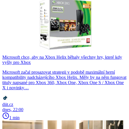
Microsoft chce, aby na Xbox Helix běhaly všechny hry, které kdy
vyšly pro Xbox
Microsoft začal prosazovat strategii v podobě maximální herní
kompatibility nadcházejícího Xbox Helix. Měly by na něm fungovat
tituly napsané pro Xbox 360, Xbox One, Xbox One S / Xbox One
X i novinky…
diit.cz
dnes, 22:00
1 min