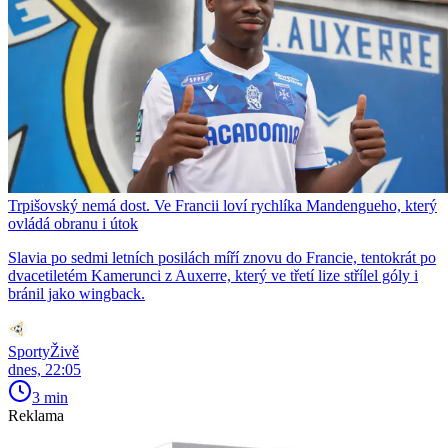
Trpišovský nemá dost. Ve Francii loví rychlíka Mandengueho, který
ovládá obranu i útok
Slavia po sedmi letních posilách míří znovu do Francie, tentokrát po
dvacetiletém Kamerunci z Auxerre, který ve třetí lize střílel góly i
bránil jako wingback.
SportyŽivě
dnes, 22:05
3 min
Reklama