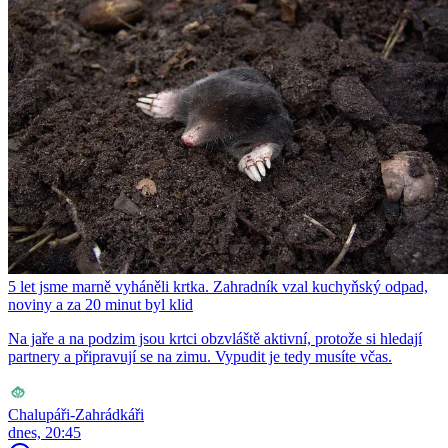
5 let jsme marně vyháněli krtka. Zahradník vzal kuchyňský odpad,
noviny a za 20 minut byl klid
Na jaře a na podzim jsou krtci obzvláště aktivní, protože si hledají
partnery a připravují se na zimu. Vypudit je tedy musíte včas.
Chalupáři-Zahrádkáři
dnes, 20:45