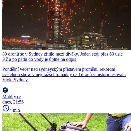
89 dronů se v Sydney zřítilo mezi diváky. Jeden stojí přes 60 tisíc
Kč a po pádu do vody je úplně na odpis
Pondělní večer nad sydneyským přístavem proměnil rekordní
světelnou show v nejdražší hromadný pád dronů v historii festivalu
Vivid Sydney.
Mobify.cz
dnes, 21:56
4 min