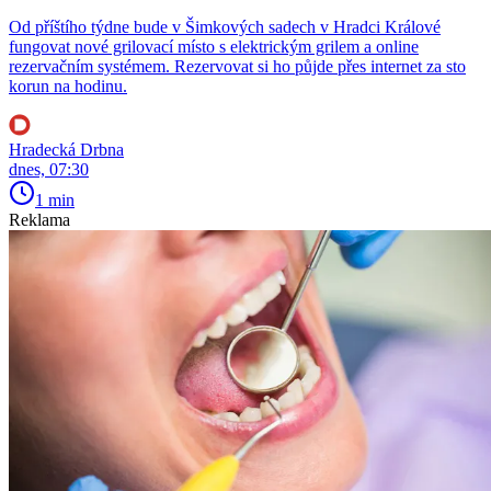
Od příštího týdne bude v Šimkových sadech v Hradci Králové
fungovat nové grilovací místo s elektrickým grilem a online
rezervačním systémem. Rezervovat si ho půjde přes internet za sto
korun na hodinu.
Hradecká Drbna
dnes, 07:30
1 min
Reklama