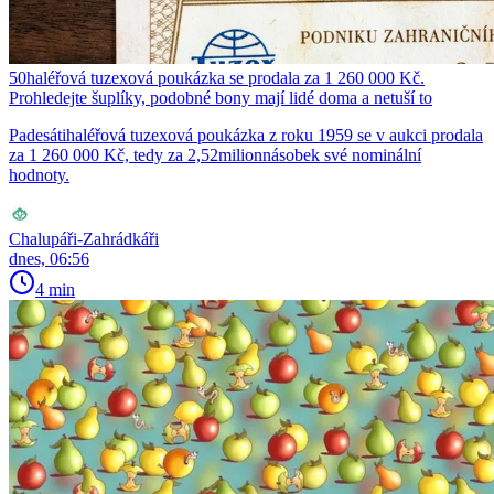
50haléřová tuzexová poukázka se prodala za 1 260 000 Kč.
Prohledejte šuplíky, podobné bony mají lidé doma a netuší to
Padesátihaléřová tuzexová poukázka z roku 1959 se v aukci prodala
za 1 260 000 Kč, tedy za 2,52milionnásobek své nominální
hodnoty.
Chalupáři-Zahrádkáři
dnes, 06:56
4 min