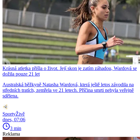
Krásná atletka přišla o život. Její skon je zatím záhadou, Wardová se
dožila pouze 21 let
Australská běžkyně Natasha Wardová, která ještě letos závodila na
středních tratích, zemřela ve 21 letech. Příčina smrti nebyla veřejně
sdělena.
SportyŽivě
dnes, 07:06
3 min
Reklama