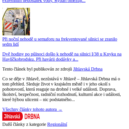
extrémním nedostatek vody. Rybáři omezují...
Při noční nehodě u semaforu na frekventované silnici se zranilo
sedm lidí
Dvě hodiny po půlnoci došlo k nehodě na silnici I/38 u Knyku na
Havlíčkobrodsku. Při havárii dodávky a...
Tento článek byl publikován ze zdrojů
Jihlavská Drbna
Co se děje v Jihlavě, nezůstává v Jihlavě – Jihlavská Drbna má o
tom přehled. Sleduje život v krajském městě i v jeho okolí s
pohotovostí, která reaguje na drobné i velké události. Doprava,
školství, bezpečnost, radniční rozhodnutí, kulturní akce i události,
které hýbou ulicemi – nic podstatného...
Všechny články tohoto autora →
Další články z kategorie
Regionální