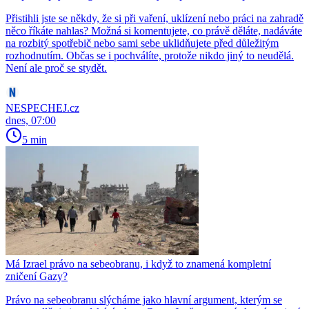
Přistihli jste se někdy, že si při vaření, uklízení nebo práci na zahradě
něco říkáte nahlas? Možná si komentujete, co právě děláte, nadáváte
na rozbitý spotřebič nebo sami sebe uklidňujete před důležitým
rozhodnutím. Občas se i pochválíte, protože nikdo jiný to neudělá.
Není ale proč se stydět.
NESPECHEJ.cz
dnes, 07:00
5 min
Má Izrael právo na sebeobranu, i když to znamená kompletní
zničení Gazy?
Právo na sebeobranu slýcháme jako hlavní argument, kterým se