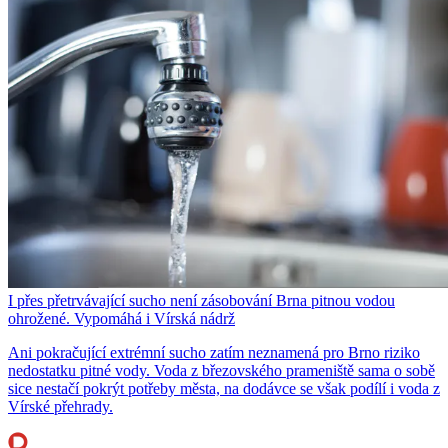
I přes přetrvávající sucho není zásobování Brna pitnou vodou
ohrožené. Vypomáhá i Vírská nádrž
Ani pokračující extrémní sucho zatím neznamená pro Brno riziko
nedostatku pitné vody. Voda z březovského prameniště sama o sobě
sice nestačí pokrýt potřeby města, na dodávce se však podílí i voda z
Vírské přehrady.