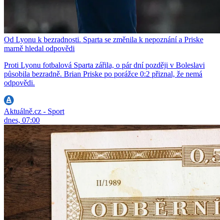
Od Lyonu k bezradnosti. Sparta se změnila k nepoznání a Priske
marně hledal odpovědi
Proti Lyonu fotbalová Sparta zářila, o pár dní později v Boleslavi
působila bezradně. Brian Priske po porážce 0:2 přiznal, že nemá
odpovědi.
Aktuálně.cz - Sport
dnes, 07:00