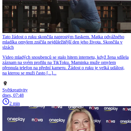
Tato žádost o ruku skončila naprostým fiaskem. Matka odvážného
mladíka omylem zničila nejdůležitější den jeho života. Skončila v
slzách
Video mladých snoubenců se stalo hitem internetu, když žena sdílela
záznam na svém profilu na TikToku. Maminka muže omylem
přepnula telefon na přední kameru. Žádost o ruku je velká událost,
na kterou se muži často [...]...
Světkreativity
dnes, 07:48
2 min