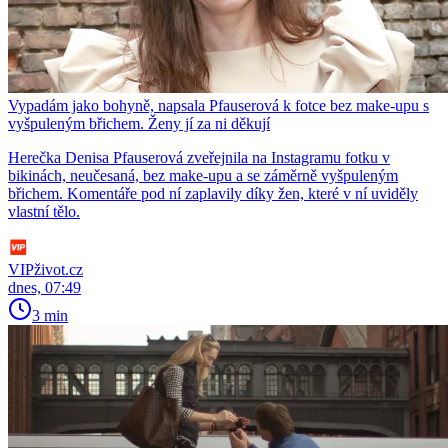
Vypadám jako bohyně, napsala Pfauserová k fotce bez make-upu s
vyšpuleným břichem. Ženy jí za ni děkují
Herečka Denisa Pfauserová zveřejnila na Instagramu fotku v
bikinách, neučesaná, bez make-upu a se záměrně vyšpuleným
břichem. Komentáře pod ní zaplavily díky žen, které v ní uviděly
vlastní tělo.
VIPživot.cz
dnes, 07:49
3 min