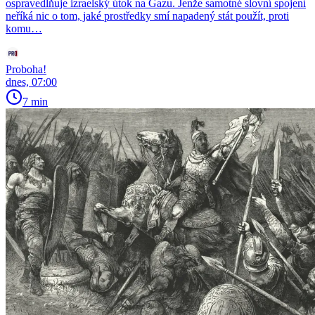
ospravedlňuje izraelský útok na Gazu. Jenže samotné slovní spojení
neříká nic o tom, jaké prostředky smí napadený stát použít, proti
komu…
Proboha!
dnes, 07:00
7 min