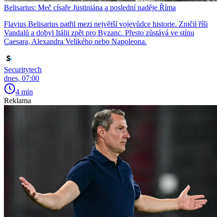
Belisarius: Meč císaře Justiniána a poslední naděje Říma
Flavius Belisarius patřil mezi největší vojevůdce historie. Zničil říši
Vandalů a dobyl Itálii zpět pro Byzanc. Přesto zůstává ve stínu
Caesara, Alexandra Velikého nebo Napoleona.
Securitytech
dnes, 07:00
4 min
Reklama