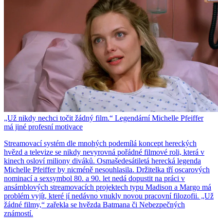
„Už nikdy nechci točit žádný film.“ Legendární Michelle Pfeiffer
má jiné profesní motivace
Streamovací systém dle mnohých podemílá koncept hereckých
hvězd a televize se nikdy nevyrovná pořádné filmové roli, která v
kinech osloví miliony diváků. Osmašedesátiletá herecká legenda
Michelle Pfeiffer by nicméně nesouhlasila. Držitelka tří oscarových
nominací a sexsymbol 80. a 90. let nedá dopustit na práci v
ansámblových streamovacích projektech typu Madison a Margo má
problém vyjít, které jí nedávno vnukly novou pracovní filozofii. „Už
žádné filmy,“ zařekla se hvězda Batmana či Nebezpečných
známostí.