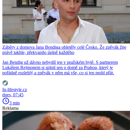
Záběry z domova Jana Bendiga obletěly celé Česko. Že zpěvák žije
právě takhle, překvapilo úplně každého
Jan Bendig už dávno nebydlí jen v pražském bytě. S partnerem
Lukášem Rejmonem si splnil sen o domě za Prahou, který je
pořádně rozlehlý a zpěvák v něm má vše, co si jen mohl přát.
In-lifestyle.cz
dnes, 07:45
3 min
Reklama