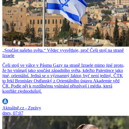
„Součást našeho světa.“ Vědec vysvětluje, proč Češi stojí na straně
Izraele
Češi stojí ve válce v Pásmu Gazy na straně Izraele mimo jiné proto,
že ho vnímají jako součást západního světa, kdežto Palestince jako
jiné, orientální. Jedná se o významný faktor, byť není jediný. ČTK
to řekl Bronislav Ostřanský z Orientálního ústavu Akademie věd
ČR. Podle něj k rozdílnému vnímání přispívají i média, která
konflikt zjednodušují.
Aktuálně.cz - Zprávy
dnes, 07:07