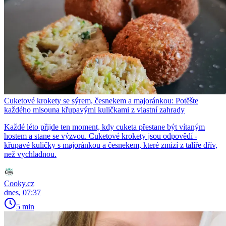
Cuketové krokety se sýrem, česnekem a majoránkou: Potěšte
každého mlsouna křupavými kuličkami z vlastní zahrady
Každé léto přijde ten moment, kdy cuketa přestane být vítaným
hostem a stane se výzvou. Cuketové krokety jsou odpovědí -
křupavé kuličky s majoránkou a česnekem, které zmizí z talíře dřív,
než vychladnou.
Cooky.cz
dnes, 07:37
5 min