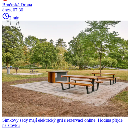
Brněnská Drbna
dnes, 07:30
2 min
Šimkovy sady mají elektrický gril s rezervací online. Hodina přijde
na stovku