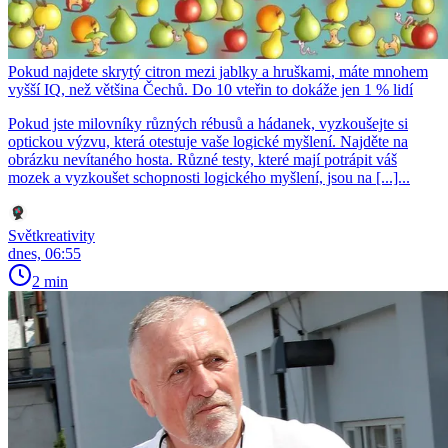
Pokud najdete skrytý citron mezi jablky a hruškami, máte mnohem
vyšší IQ, než většina Čechů. Do 10 vteřin to dokáže jen 1 % lidí
Pokud jste milovníky různých rébusů a hádanek, vyzkoušejte si
optickou výzvu, která otestuje vaše logické myšlení. Najděte na
obrázku nevítaného hosta. Různé testy, které mají potrápit váš
mozek a vyzkoušet schopnosti logického myšlení, jsou na [...]...
Světkreativity
dnes, 06:55
2 min