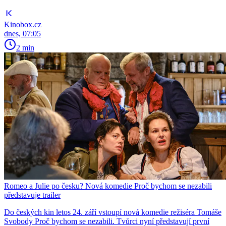
Kinobox.cz
dnes, 07:05
2 min
Romeo a Julie po česku? Nová komedie Proč bychom se nezabili
představuje trailer
Do českých kin letos 24. září vstoupí nová komedie režiséra Tomáše
Svobody Proč bychom se nezabili. Tvůrci nyní představují první