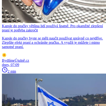
Kapsle do pračky většina lidí používá špatně. Pro okamžité zlepšení
praní je potřeba zakročit
Kapsle do pračky byste se měli naučit používat správně co nejdříve.
Zlepšíte efekt praní a ochráníte pračku. A využít je můžete i mimo
samotné praní.
BydlímeÚtulně.cz
dnes, 07:09
2 min