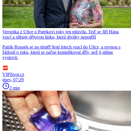
Veronika z Ulice o Patrikovi roky jen mluvila. Teď se Jiří Hána
vrací a slibuje dějovou linku, která diváky nepotěší
Patrik Rousek se po téměř šesti letech vrací do Ulice, a rovnou s
žádostí o ruku, která se začne komplikovat dřív, než ji stihne
vyslovit.
VIPživot.cz
dnes, 07:29
2 min