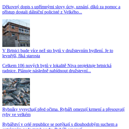
Děkovný dopis s upřímnými slovy úcty, uznání, díků za pomoc a
přístup dostali dálniční policisté z Velkého...
V Brtnici bude více než sto bytů v družstevním bydlení. Je to
levnější, říká starosta
Celkem 106 nových bytů v lokalitě Niva projektuje brtnická
radnice. Plánuje následně nabídnout družstevní...
Rybníky vysychají před očima. Rybáři omezují krmení a přesouvají
ryby ve velkém
Rybářství v celé republice se potýkají s dlouhodobým suchem a