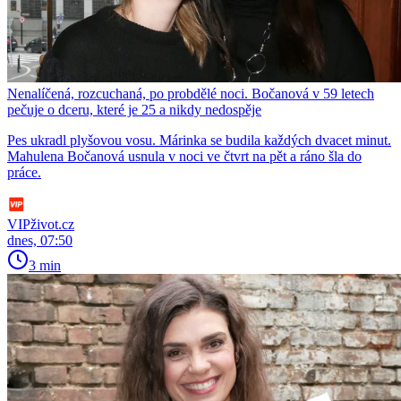
Nenalíčená, rozcuchaná, po probdělé noci. Bočanová v 59 letech
pečuje o dceru, které je 25 a nikdy nedospěje
Pes ukradl plyšovou vosu. Márinka se budila každých dvacet minut.
Mahulena Bočanová usnula v noci ve čtvrt na pět a ráno šla do
práce.
VIPživot.cz
dnes, 07:50
3 min