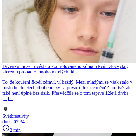
Dívenku museli uvést do kontrolovaného kómatu kvůli zlozvyku,
kterému propadlo mnoho mladých lidí
To, že kouření škodí zdraví, ví každý. Mezi mladými se však stalo v
posledních letech oblíbené tzv. vapování. Je sice méně škodlivé, ale
také není úplně bez rizik. Přesvědčila se o tom teprve 12letá dívka,
[...]...
Světkreativity
dnes, 07:34
2 min