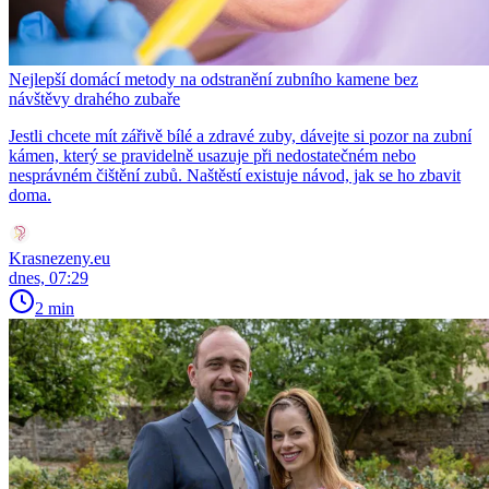
Nejlepší domácí metody na odstranění zubního kamene bez
návštěvy drahého zubaře
Jestli chcete mít zářivě bílé a zdravé zuby, dávejte si pozor na zubní
kámen, který se pravidelně usazuje při nedostatečném nebo
nesprávném čištění zubů. Naštěstí existuje návod, jak se ho zbavit
doma.
Krasnezeny.eu
dnes, 07:29
2 min