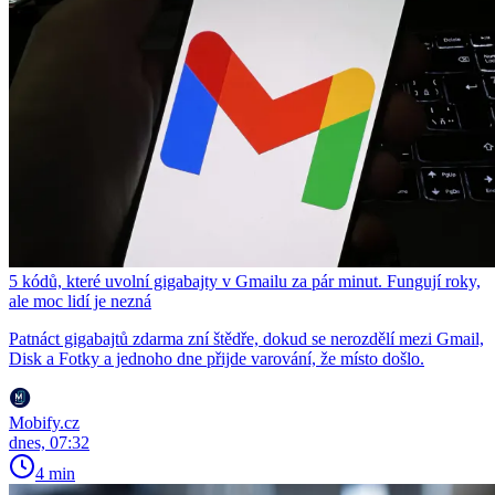
5 kódů, které uvolní gigabajty v Gmailu za pár minut. Fungují roky,
ale moc lidí je nezná
Patnáct gigabajtů zdarma zní štědře, dokud se nerozdělí mezi Gmail,
Disk a Fotky a jednoho dne přijde varování, že místo došlo.
Mobify.cz
dnes, 07:32
4 min