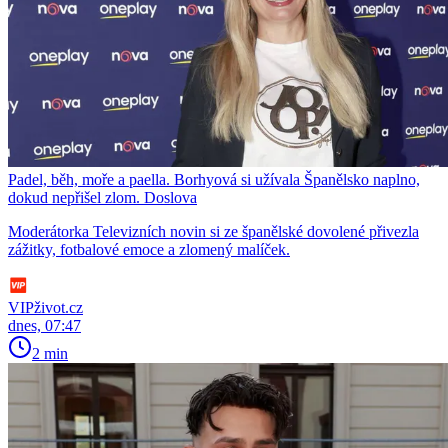
Padel, běh, moře a paella. Borhyová si užívala Španělsko naplno,
dokud nepřišel zlom. Doslova
Moderátorka Televizních novin si ze španělské dovolené přivezla
zážitky, fotbalové emoce a zlomený malíček.
VIPživot.cz
dnes, 07:47
2 min