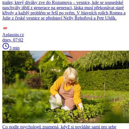
trailer, který diváky zve do Rozumova – vesnice, kde se sousedské
naschvály dědí z generace na generaci, láska musí překonávat staré
křivdy a každý problém se řeší po svém. V hlavních rolích Romea a
Julie z české vesnice se představí Nelly Řehořová a Petr Uhlík.
Aplausin.cz
dnes, 07:02
3 min
Co podle psychologů znamená, když si povídáte sami pro sebe