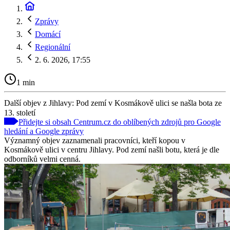
Zprávy
Domácí
Regionální
2. 6. 2026, 17:55
1 min
Další objev z Jihlavy: Pod zemí v Kosmákově ulici se našla bota ze
13. století
Přidejte si obsah Centrum.cz do oblíbených zdrojů pro Google
hledání a Google zprávy
Významný objev zaznamenali pracovníci, kteří kopou v
Kosmákově ulici v centru Jihlavy. Pod zemí našli botu, která je dle
odborníků velmi cenná.