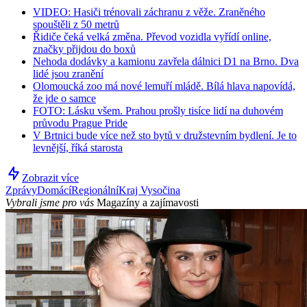
VIDEO: Hasiči trénovali záchranu z věže. Zraněného
spouštěli z 50 metrů
Řidiče čeká velká změna. Převod vozidla vyřídí online,
značky přijdou do boxů
Nehoda dodávky a kamionu zavřela dálnici D1 na Brno. Dva
lidé jsou zranění
Olomoucká zoo má nové lemuří mládě. Bílá hlava napovídá,
že jde o samce
FOTO: Lásku všem. Prahou prošly tisíce lidí na duhovém
průvodu Prague Pride
V Brtnici bude více než sto bytů v družstevním bydlení. Je to
levnější, říká starosta
Zobrazit více
Zprávy
Domácí
Regionální
Kraj Vysočina
Vybrali jsme pro vás
Magazíny a zajímavosti