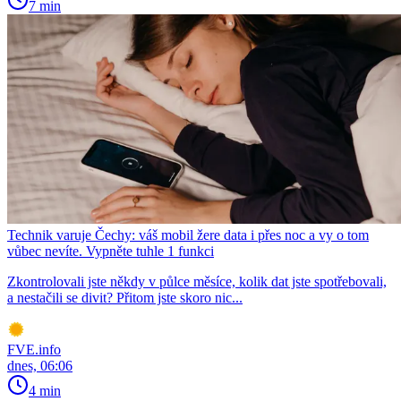
7 min
Technik varuje Čechy: váš mobil žere data i přes noc a vy o tom
vůbec nevíte. Vypněte tuhle 1 funkci
Zkontrolovali jste někdy v půlce měsíce, kolik dat jste spotřebovali,
a nestačili se divit? Přitom jste skoro nic...
FVE.info
dnes, 06:06
4 min