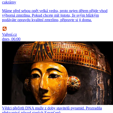
cukrárny
Máme před sebou opět velká vedra, proto nejen dětem přijde vhod
výborná zmrzlina. Pokud chcete mít jistotu, že svým blízkým
podáváte opravdu kvalitní zmrzlinu, připravte si ji doma.
Vaření.cz
dnes, 06:00
Vědci přečetli DNA muže z doby stavitelů pyramid. Prozradila
překvapivý původ starých Egypťanů