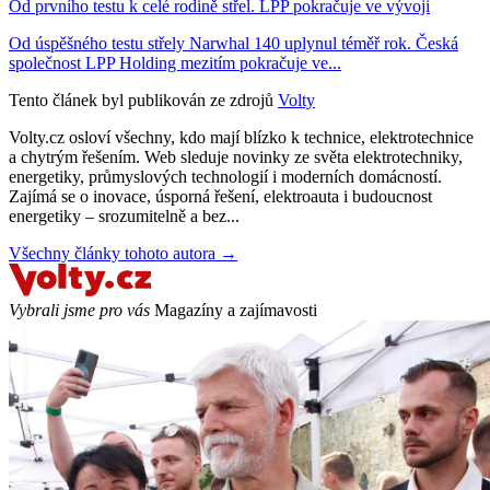
Od prvního testu k celé rodině střel. LPP pokračuje ve vývoji
Od úspěšného testu střely Narwhal 140 uplynul téměř rok. Česká
společnost LPP Holding mezitím pokračuje ve...
Tento článek byl publikován ze zdrojů
Volty
Volty.cz osloví všechny, kdo mají blízko k technice, elektrotechnice
a chytrým řešením. Web sleduje novinky ze světa elektrotechniky,
energetiky, průmyslových technologií i moderních domácností.
Zajímá se o inovace, úsporná řešení, elektroauta i budoucnost
energetiky – srozumitelně a bez...
Všechny články tohoto autora →
Vybrali jsme pro vás
Magazíny a zajímavosti