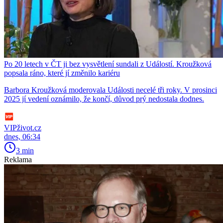
Po 20 letech v ČT ji bez vysvětlení sundali z Událostí. Kroužková
popsala ráno, které jí změnilo kariéru
Barbora Kroužková moderovala Události necelé tři roky. V prosinci
2025 jí vedení oznámilo, že končí, důvod prý nedostala dodnes.
VIPživot.cz
dnes, 06:34
3 min
Reklama