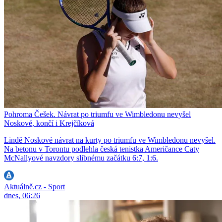
Pohroma Češek. Návrat po triumfu ve Wimbledonu nevyšel
Noskové, končí i Krejčíková
Lindě Noskové návrat na kurty po triumfu ve Wimbledonu nevyšel.
Na betonu v Torontu podlehla česká tenistka Američance Caty
McNallyové navzdory slibnému začátku 6:7, 1:6.
Aktuálně.cz - Sport
dnes, 06:26