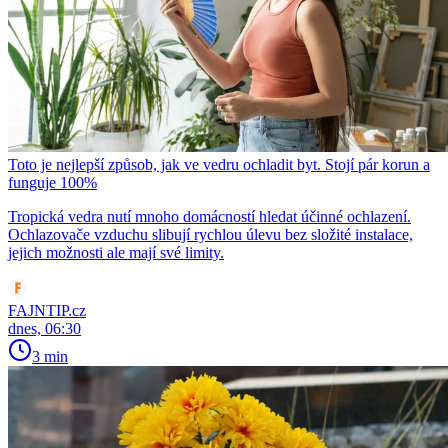
Toto je nejlepší způsob, jak ve vedru ochladit byt. Stojí pár korun a
funguje 100%
Tropická vedra nutí mnoho domácností hledat účinné ochlazení.
Ochlazovače vzduchu slibují rychlou úlevu bez složité instalace,
jejich možnosti ale mají své limity.
FAJNTIP.cz
dnes, 06:30
3 min