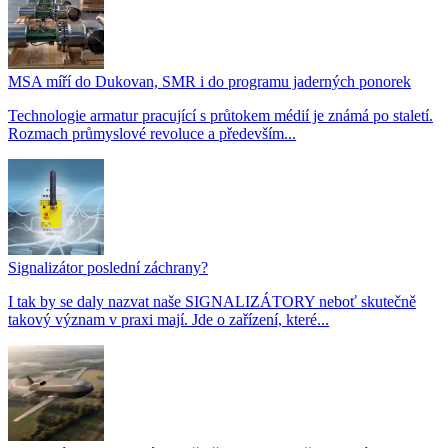
MSA míří do Dukovan, SMR i do programu jaderných ponorek
Technologie armatur pracující s průtokem médií je známá po staletí.
Rozmach průmyslové revoluce a především...
Signalizátor poslední záchrany?
I tak by se daly nazvat naše SIGNALIZÁTORY neboť skutečně
takový význam v praxi mají. Jde o zařízení, které...