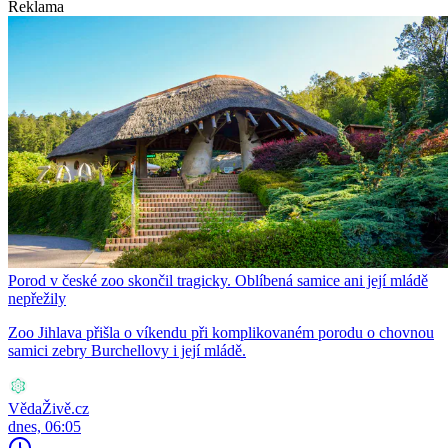
Reklama
Porod v české zoo skončil tragicky. Oblíbená samice ani její mládě
nepřežily
Zoo Jihlava přišla o víkendu při komplikovaném porodu o chovnou
samici zebry Burchellovy i její mládě.
VědaŽivě.cz
dnes, 06:05