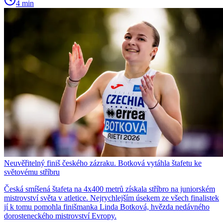
4 min
Neuvěřitelný finiš českého zázraku. Botková vytáhla štafetu ke
světovému stříbru
Česká smíšená štafeta na 4x400 metrů získala stříbro na juniorském
mistrovství světa v atletice. Nejrychlejším úsekem ze všech finalistek
jí k tomu pomohla finišmanka Linda Botková, hvězda nedávného
dorosteneckého mistrovství Evropy.