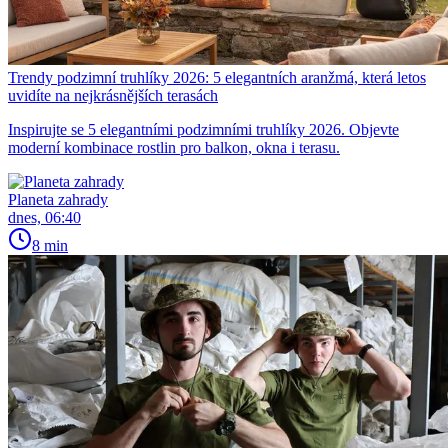
Trendy podzimní truhlíky 2026: 5 elegantních aranžmá, která letos
uvidíte na nejkrásnějších terasách
Inspirujte se 5 elegantními podzimními truhlíky 2026. Objevte
moderní kombinace rostlin pro balkon, okna i terasu.
Planeta zahrady
dnes, 06:40
8 min