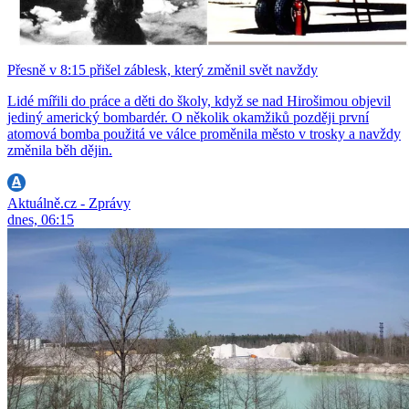
Přesně v 8:15 přišel záblesk, který změnil svět navždy
Lidé mířili do práce a děti do školy, když se nad Hirošimou objevil
jediný americký bombardér. O několik okamžiků později první
atomová bomba použitá ve válce proměnila město v trosky a navždy
změnila běh dějin.
Aktuálně.cz - Zprávy
dnes, 06:15