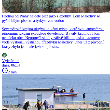
Hodinu od Prahy najdete pláž jako z exotiky. Lom Maledivy se
pyšní bílým pískem a tyrkysovou vodou
Severočeská krajina ukrývá unikátní místo, které svou atmosférou
připomíná luxusní exotickou dovolenou. Bývalý kaolinový lom
nedaleko obce Nepomyšl si díky zářivě bílému písku a azurové
vodě vysloužil výstižnou přezdívku Maledivy. Dnes už z původní
krásy zbylo jen malé jezírko, přesto…
Výletárium
dnes, 06:14
2 min