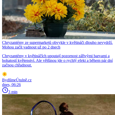
Chryzantémy ze supermarketů obvykle v květináči dlouho nevydrží.
Mohou začít vadnout už po 2 dnech
Chryzantémy v květináčích upoutají pozornost zářivými barvami a
bohatostí květenství. Ale většinou jde o rychlý efekt a během pár dní
začnou chřadnout.
BydlímeÚtulně.cz
dnes, 06:26
3 min