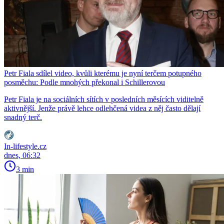
Petr Fiala sdílel video, kvůli kterému je nyní terčem potupného
posměchu: Podle mnohých překonal i Schillerovou
Petr Fiala je na sociálních sítích v posledních měsících viditelně
aktivnější. Jenže právě lehce odlehčená videa z něj často dělají
snadný terč.
In-lifestyle.cz
dnes, 06:32
3 min