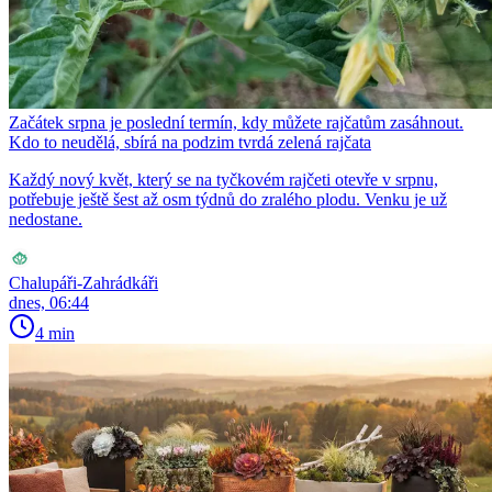
Začátek srpna je poslední termín, kdy můžete rajčatům zasáhnout.
Kdo to neudělá, sbírá na podzim tvrdá zelená rajčata
Každý nový květ, který se na tyčkovém rajčeti otevře v srpnu,
potřebuje ještě šest až osm týdnů do zralého plodu. Venku je už
nedostane.
Chalupáři-Zahrádkáři
dnes, 06:44
4 min