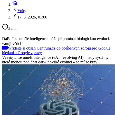
Volty
17. 5. 2026, 01:00
3 min
Další fáze umělé inteligence může připomínat biologickou evoluci,
varují vědci
Přidejte si obsah Centrum.cz do oblíbených zdrojů pro Google
hledání a Google zprávy
Vyvíjející se umělá inteligence (eAI - evolving AI) – tedy systémy,
které mohou podléhat darwinovské evoluci – se může brzy…