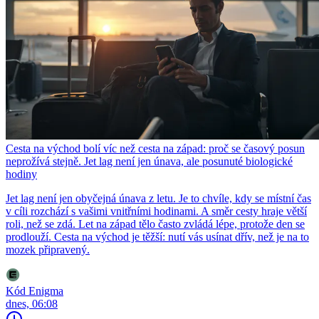
Cesta na východ bolí víc než cesta na západ: proč se časový posun
neprožívá stejně. Jet lag není jen únava, ale posunuté biologické
hodiny
Jet lag není jen obyčejná únava z letu. Je to chvíle, kdy se místní čas
v cíli rozchází s vašimi vnitřními hodinami. A směr cesty hraje větší
roli, než se zdá. Let na západ tělo často zvládá lépe, protože den se
prodlouží. Cesta na východ je těžší: nutí vás usínat dřív, než je na to
mozek připravený.
Kód Enigma
dnes, 06:08