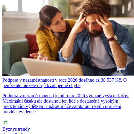
Podpora v nezaměstnanosti v roce 2026 dosáhne až 38 537 Kč. O
peníze ale můžete přijít kvůli jedné chybě
Podpora v nezaměstnanosti je od roku 2026 výrazně vyšší než dřív.
Maximální částku ale dostanou jen lidé s dostatečně vysokým
předchozím výdělkem a nárok může zaniknout i kvůli porušení
pravidel evidence.
Byznys trendy