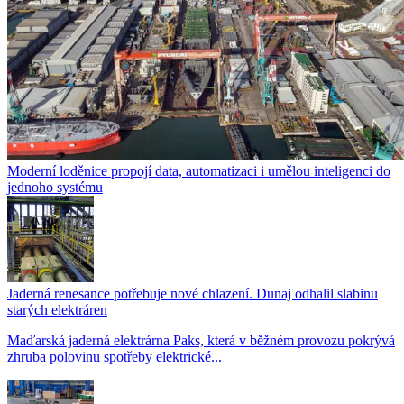
Moderní loděnice propojí data, automatizaci i umělou inteligenci do
jednoho systému
Jaderná renesance potřebuje nové chlazení. Dunaj odhalil slabinu
starých elektráren
Maďarská jaderná elektrárna Paks, která v běžném provozu pokrývá
zhruba polovinu spotřeby elektrické...