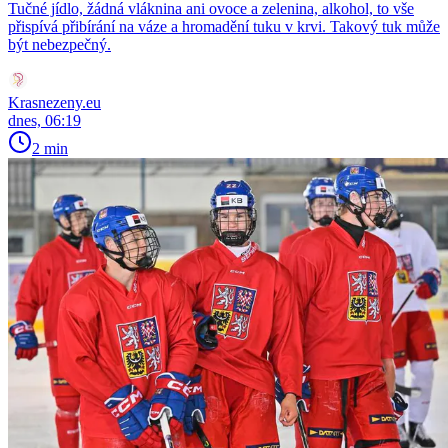
Tučné jídlo, žádná vláknina ani ovoce a zelenina, alkohol, to vše
přispívá přibírání na váze a hromadění tuku v krvi. Takový tuk může
být nebezpečný.
Krasnezeny.eu
dnes, 06:19
2 min