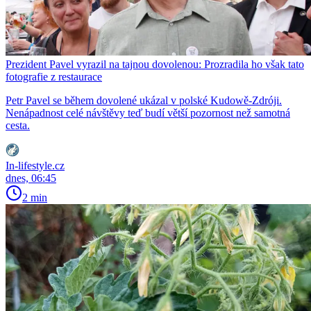
Prezident Pavel vyrazil na tajnou dovolenou: Prozradila ho však tato
fotografie z restaurace
Petr Pavel se během dovolené ukázal v polské Kudowě-Zdróji.
Nenápadnost celé návštěvy teď budí větší pozornost než samotná
cesta.
In-lifestyle.cz
dnes, 06:45
2 min