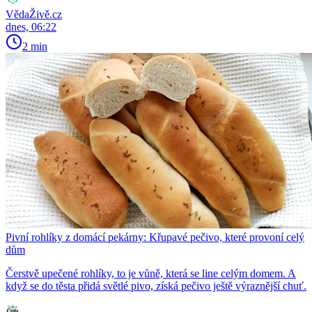
VědaŽivě.cz
dnes, 06:22
2 min
Pivní rohlíky z domácí pekárny: Křupavé pečivo, které provoní celý
dům
Čerstvě upečené rohlíky, to je vůně, která se line celým domem. A
když se do těsta přidá světlé pivo, získá pečivo ještě výraznější chuť.