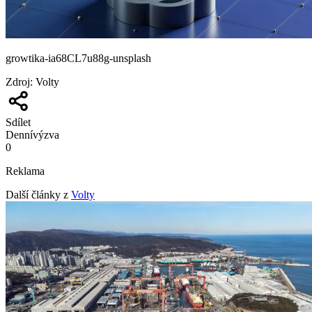
growtika-ia68CL7u88g-unsplash
Zdroj
:
Volty
Sdílet
Denní
výzva
0
Reklama
Další články z
Volty