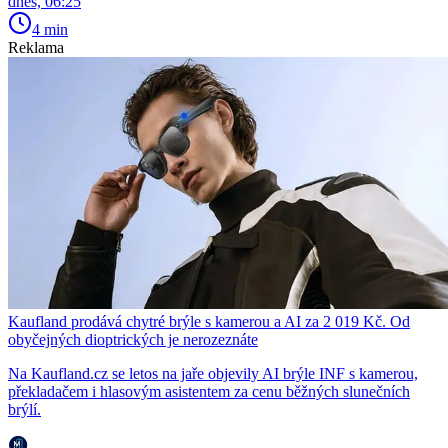
dnes, 06:25
4 min
Reklama
Kaufland prodává chytré brýle s kamerou a AI za 2 019 Kč. Od
obyčejných dioptrických je nerozeznáte
Na Kaufland.cz se letos na jaře objevily AI brýle INF s kamerou,
překladačem i hlasovým asistentem za cenu běžných slunečních
brýlí.