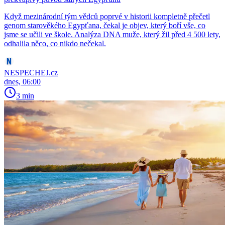
Když mezinárodní tým vědců poprvé v historii kompletně přečetl
genom starověkého Egypťana, čekal je objev, který boří vše, co
jsme se učili ve škole. Analýza DNA muže, který žil před 4 500 lety,
odhalila něco, co nikdo nečekal.
NESPECHEJ.cz
dnes, 06:00
3 min