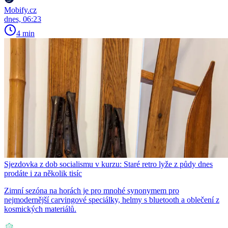
Mobify.cz
dnes, 06:23
4 min
Sjezdovka z dob socialismu v kurzu: Staré retro lyže z půdy dnes
prodáte i za několik tisíc
Zimní sezóna na horách je pro mnohé synonymem pro
nejmodernější carvingové speciálky, helmy s bluetooth a oblečení z
kosmických materiálů.