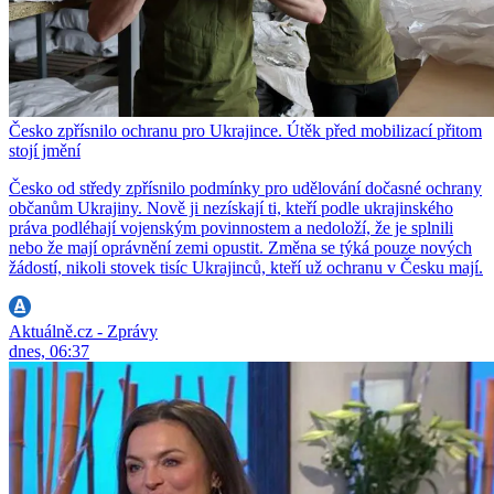
Česko zpřísnilo ochranu pro Ukrajince. Útěk před mobilizací přitom
stojí jmění
Česko od středy zpřísnilo podmínky pro udělování dočasné ochrany
občanům Ukrajiny. Nově ji nezískají ti, kteří podle ukrajinského
práva podléhají vojenským povinnostem a nedoloží, že je splnili
nebo že mají oprávnění zemi opustit. Změna se týká pouze nových
žádostí, nikoli stovek tisíc Ukrajinců, kteří už ochranu v Česku mají.
Aktuálně.cz - Zprávy
dnes, 06:37