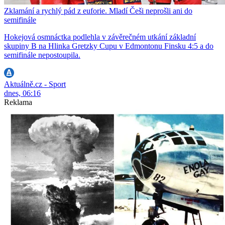
Zklamání a rychlý pád z euforie. Mladí Češi neprošli ani do
semifinále
Hokejová osmnáctka podlehla v závěrečném utkání základní
skupiny B na Hlinka Gretzky Cupu v Edmontonu Finsku 4:5 a do
semifinále nepostoupila.
Aktuálně.cz - Sport
dnes, 06:16
Reklama