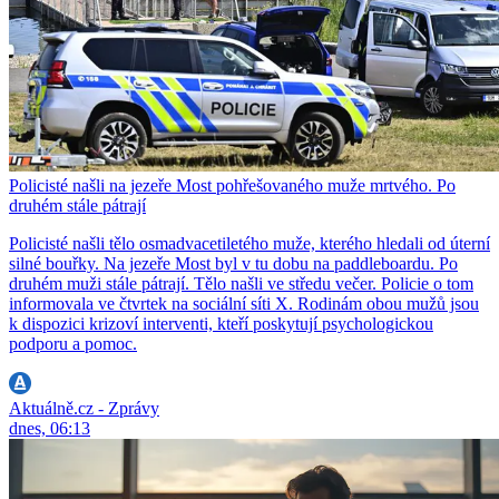
Policisté našli na jezeře Most pohřešovaného muže mrtvého. Po
druhém stále pátrají
Policisté našli tělo osmadvacetiletého muže, kterého hledali od úterní
silné bouřky. Na jezeře Most byl v tu dobu na paddleboardu. Po
druhém muži stále pátrají. Tělo našli ve středu večer. Policie o tom
informovala ve čtvrtek na sociální síti X. Rodinám obou mužů jsou
k dispozici krizoví interventi, kteří poskytují psychologickou
podporu a pomoc.
Aktuálně.cz - Zprávy
dnes, 06:13