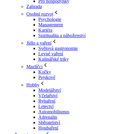
Pro hospodyňky
Zahrada
Osobní rozvoj
Psychologie
Management
Kariéra
Spiritualita a náboženství
Jídlo a vaření
Světová gastronomie
Levné vaření
Kulinářské triky
Mazlíčci
Kočky
Pejskové
Hobby
Modelářství
Včelařství
Rybaření
Letectví
Automobilismus
Adrenalin
Sběratelství
Houbaření