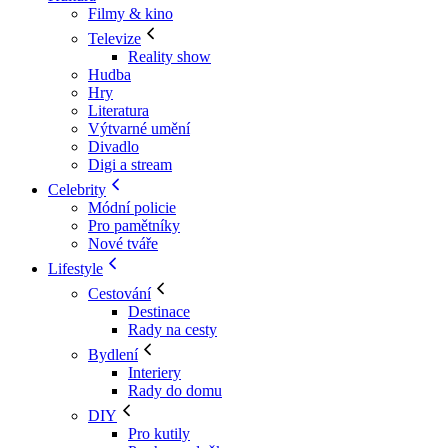
Filmy & kino
Televize
Reality show
Hudba
Hry
Literatura
Výtvarné umění
Divadlo
Digi a stream
Celebrity
Módní policie
Pro pamětníky
Nové tváře
Lifestyle
Cestování
Destinace
Rady na cesty
Bydlení
Interiery
Rady do domu
DIY
Pro kutily