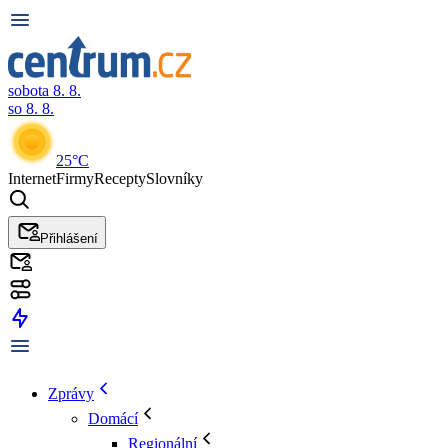
sobota 8. 8.
so 8. 8.
25°C
Internet
Firmy
Recepty
Slovníky
Přihlášení
Zprávy
Domácí
Regionální