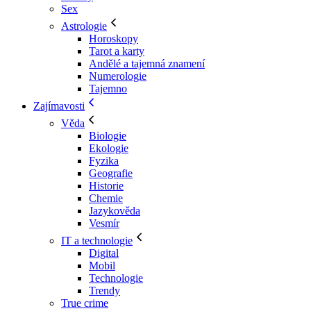
Sex
Astrologie
Horoskopy
Tarot a karty
Andělé a tajemná znamení
Numerologie
Tajemno
Zajímavosti
Věda
Biologie
Ekologie
Fyzika
Geografie
Historie
Chemie
Jazykověda
Vesmír
IT a technologie
Digital
Mobil
Technologie
Trendy
True crime