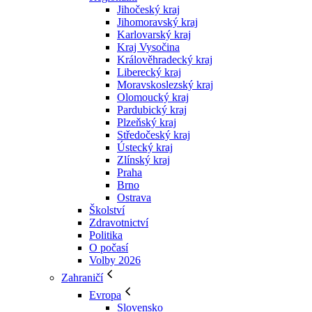
Jihočeský kraj
Jihomoravský kraj
Karlovarský kraj
Kraj Vysočina
Králověhradecký kraj
Liberecký kraj
Moravskoslezský kraj
Olomoucký kraj
Pardubický kraj
Plzeňský kraj
Středočeský kraj
Ústecký kraj
Zlínský kraj
Praha
Brno
Ostrava
Školství
Zdravotnictví
Politika
O počasí
Volby 2026
Zahraničí
Evropa
Slovensko