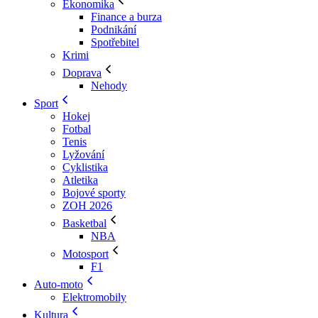
Ekonomika
Finance a burza
Podnikání
Spotřebitel
Krimi
Doprava
Nehody
Sport
Hokej
Fotbal
Tenis
Lyžování
Cyklistika
Atletika
Bojové sporty
ZOH 2026
Basketbal
NBA
Motosport
F1
Auto-moto
Elektromobily
Kultura