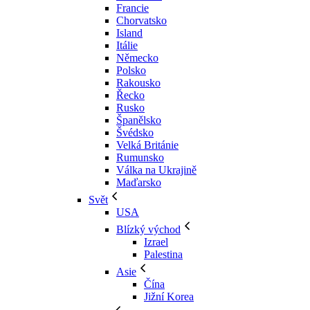
Francie
Chorvatsko
Island
Itálie
Německo
Polsko
Rakousko
Řecko
Rusko
Španělsko
Švédsko
Velká Británie
Rumunsko
Válka na Ukrajině
Maďarsko
Svět
USA
Blízký východ
Izrael
Palestina
Asie
Čína
Jižní Korea