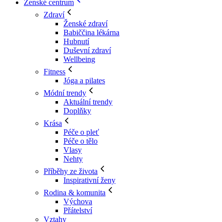
Ženské centrum
Zdraví
Ženské zdraví
Babiččina lékárna
Hubnutí
Duševní zdraví
Wellbeing
Fitness
Jóga a pilates
Módní trendy
Aktuální trendy
Doplňky
Krása
Péče o pleť
Péče o tělo
Vlasy
Nehty
Příběhy ze života
Inspirativní ženy
Rodina & komunita
Výchova
Přátelství
Vztahy