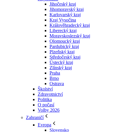
Jihočeský kraj
Jihomoravský kraj
Karlovarský kraj
Kraj Vysočina
Králověhradecký kraj
Liberecký kraj
Moravskoslezský kraj
Olomoucký kraj
Pardubický kraj
Plzeňský kraj
Středočeský kraj
Ústecký kraj
Zlínský kraj
Praha
Brno
Ostrava
Školství
Zdravotnictví
Politika
O počasí
Volby 2026
Zahraničí
Evropa
Slovensko