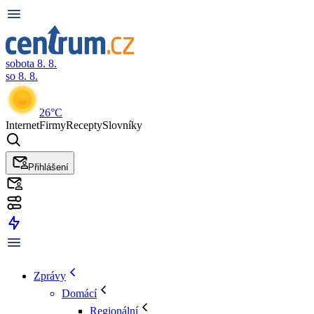
sobota 8. 8.
so 8. 8.
26°C
Internet
Firmy
Recepty
Slovníky
Přihlášení
Zprávy
Domácí
Regionální