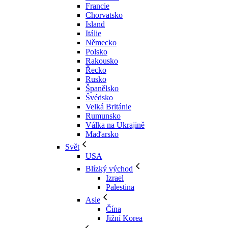
Francie
Chorvatsko
Island
Itálie
Německo
Polsko
Rakousko
Řecko
Rusko
Španělsko
Švédsko
Velká Británie
Rumunsko
Válka na Ukrajině
Maďarsko
Svět
USA
Blízký východ
Izrael
Palestina
Asie
Čína
Jižní Korea