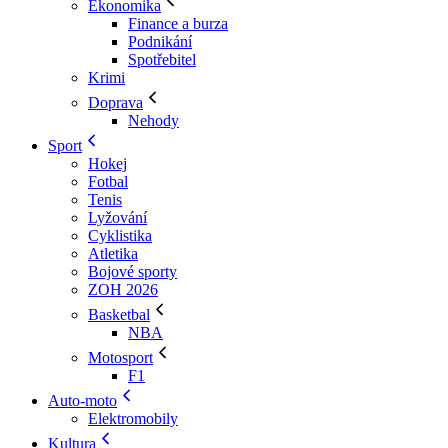
Ekonomika
Finance a burza
Podnikání
Spotřebitel
Krimi
Doprava
Nehody
Sport
Hokej
Fotbal
Tenis
Lyžování
Cyklistika
Atletika
Bojové sporty
ZOH 2026
Basketbal
NBA
Motosport
F1
Auto-moto
Elektromobily
Kultura