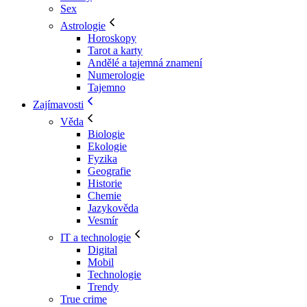
Sex
Astrologie
Horoskopy
Tarot a karty
Andělé a tajemná znamení
Numerologie
Tajemno
Zajímavosti
Věda
Biologie
Ekologie
Fyzika
Geografie
Historie
Chemie
Jazykověda
Vesmír
IT a technologie
Digital
Mobil
Technologie
Trendy
True crime