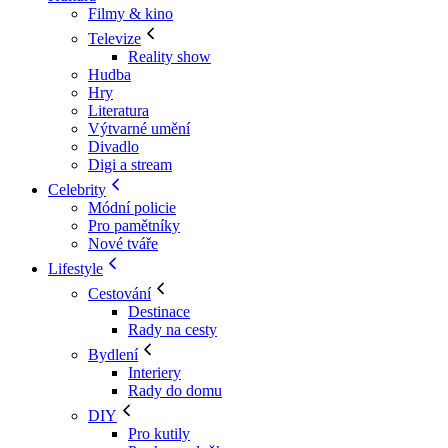
Filmy & kino
Televize
Reality show
Hudba
Hry
Literatura
Výtvarné umění
Divadlo
Digi a stream
Celebrity
Módní policie
Pro pamětníky
Nové tváře
Lifestyle
Cestování
Destinace
Rady na cesty
Bydlení
Interiery
Rady do domu
DIY
Pro kutily