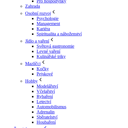
Pro hospodyňky
Zahrada
Osobní rozvoj
Psychologie
Management
Kariéra
Spiritualita a náboženství
Jídlo a vaření
Světová gastronomie
Levné vaření
Kulinářské triky
Mazlíčci
Kočky
Pejskové
Hobby
Modelářství
Včelařství
Rybaření
Letectví
Automobilismus
Adrenalin
Sběratelství
Houbaření