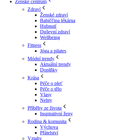
Ženské centrum
Zdraví
Ženské zdraví
Babiččina lékárna
Hubnutí
Duševní zdraví
Wellbeing
Fitness
Jóga a pilates
Módní trendy
Aktuální trendy
Doplňky
Krása
Péče o pleť
Péče o tělo
Vlasy
Nehty
Příběhy ze života
Inspirativní ženy
Rodina & komunita
Výchova
Přátelství
Vztahy