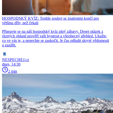
HOSPODSKÝ KVÍZ: Tenhle souboj se znalostmi končí pro
většinu dřív, než čekali
Připravte se na náš hospodský kvíz plný zábavy. Deset otázek z
různých oblastí prověří vaši bystrost a všeobecný přehled. Ukažte,
co ve vás je, a nenechte se zaskočit. Je čas odhalit skryté vědomosti
a zazářit.
NESPECHEJ.cz
dnes, 14:30
2 min