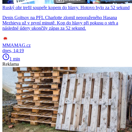
Ruský obr trefil soupeře kopem do hlavy. Hotovo bylo za 52 sekund
Denis Goltsov na PFL Charlotte zlomil neporaženého Hasana
Mezhieva už v první minutě. Kop do hlavy při pokusu o strh a
následné údery ukončily zápas za 52 sekund.
MMAMAG.cz
dnes, 14:19
1 min
Reklama