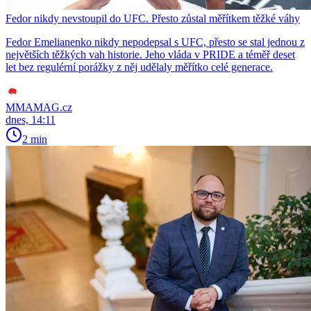
Fedor nikdy nevstoupil do UFC. Přesto zůstal měřítkem těžké váhy
Fedor Emelianenko nikdy nepodepsal s UFC, přesto se stal jednou z
největších těžkých vah historie. Jeho vláda v PRIDE a téměř deset
let bez regulérní porážky z něj udělaly měřítko celé generace.
MMAMAG.cz
dnes, 14:11
2 min