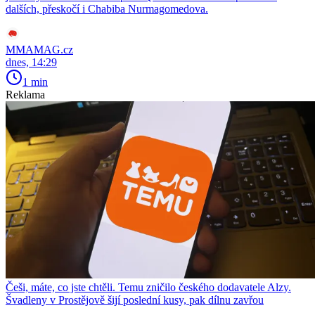
dalších, přeskočí i Chabiba Nurmagomedova.
MMAMAG.cz
dnes, 14:29
1 min
Reklama
Češi, máte, co jste chtěli. Temu zničilo českého dodavatele Alzy.
Švadleny v Prostějově šijí poslední kusy, pak dílnu zavřou