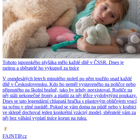
Tohoto japonského plyšáka mělo každé dítě v ČSSR. Dnes je
raritou a sběratelé ho vykupují za tisíce
V osmdesátých letech minulého století po něm toužilo snad každé
dítě v Československu. Kdo ho neměl vystaveného na poličce nebo
připnutého na školní brašně, jako by tehdy neexistoval. Rodiče na
něj stáli nekonečné fronty a platili za něj těžce vydobytými poukazy.
Dnes se tato legendární chlupatá hračka s plastovým obličejem vrací
na scénu v plné parádě. Pokud se vám doma na půdě nebo v krabici
ve sklepě dochoval jeden konkrétní vzácný model, sběratelé vám za
něj bez váhání vyplatí tisíce korun na ruku.
FAJNTIP.cz