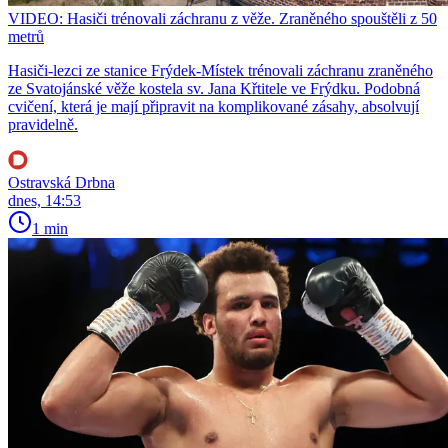
VIDEO: Hasiči trénovali záchranu z věže. Zraněného spouštěli z 50
metrů
Hasiči-lezci ze stanice Frýdek-Místek trénovali záchranu zraněného
ze Svatojánské věže kostela sv. Jana Křtitele ve Frýdku. Podobná
cvičení, která je mají připravit na komplikované zásahy, absolvují
pravidelně.
Ostravská Drbna
dnes, 14:53
1 min