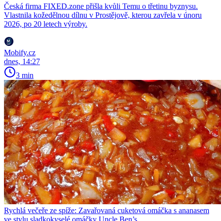
Česká firma FIXED.zone přišla kvůli Temu o třetinu byznysu.
Vlastnila kožedělnou dílnu v Prostějově, kterou zavřela v únoru
2026, po 20 letech výroby.
Mobify.cz
dnes, 14:27
3 min
Rychlá večeře ze spíže: Zavařovaná cuketová omáčka s ananasem
ve stylu sladkokyselé omáčky Uncle Ben’s