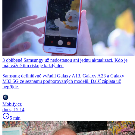
3 oblíbené Samsungy už nedostanou ani jednu aktualizaci. Kdo je
má, vážně tím riskuje každý den
Samsung definitivně vyřadil Galaxy A13, Galaxy A23 a Galaxy
M33 5G ze seznamu podporovaných modelů. Další záplata už
nepřijde.
Mobify.cz
dnes, 15:14
5 min