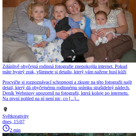
Zdánlivě obyčejná rodinná fotografie znepokojila internet. Pokud
máte bystrý zrak, všimnete si detailu, který vám nažene husí kůži
Procvičte si rozpoznávací schopnosti a zkuste na této fotografii najít
detail, který dá obyčejnému rodinnému snímku strašidelný nádech.
Deník Webniusy upozornil na fotografii, která koluje po internetu.
Na první pohled na ní není nic, co [...]...
Světkreativity
dnes, 15:07
2 min