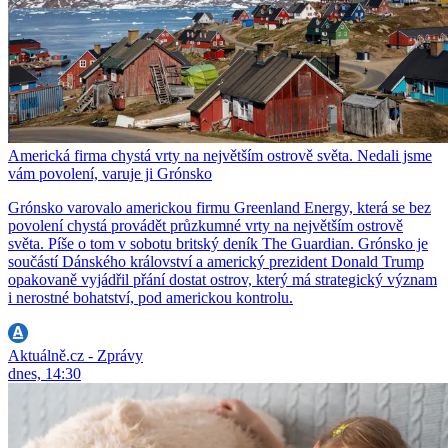
Americká firma chystá vrty na největším ostrově světa. Nedali jsme
vám povolení, varuje ji Grónsko
Grónsko varovalo americkou firmu Greenland Energy, která se bez
povolení chystá provádět průzkumné vrty na největším ostrově
světa. Píše o tom v sobotu britský deník The Guardian. Grónsko je
součástí Dánského království a americký prezident Donald Trump
opakovaně vyjádřil přání dostat ostrov, který má strategický význam
i nerostné bohatství, pod americkou kontrolu.
Aktuálně.cz - Zprávy
dnes, 14:30