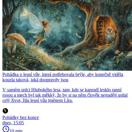
Pohádka o lesní víle, která potřebovala brýle, aby konečně viděla
kouzla taková, jaká doopravdy jsou
V samém srdci Hlubokého lesa, tam, kde se kapradí lesklo ranní
rosou a mech byl tak měkký, že by si na něm člověk nejraději ustlal
celý život, žila lesní víla jménem Líra.
Pohádky bez konce
dnes, 15:05
10 min