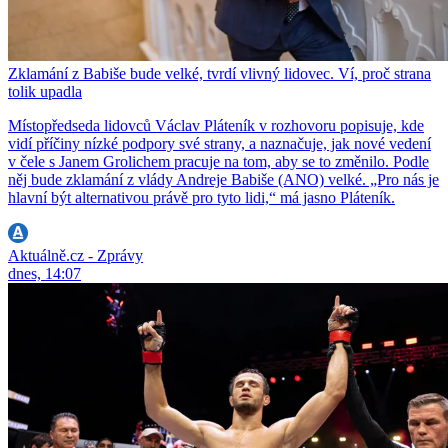
Zklamání z Babiše bude velké, tvrdí vlivný lidovec. Ví, proč strana
tolik upadla
Místopředseda lidovců Václav Pláteník v rozhovoru popisuje, kde
vidí příčiny nízké podpory své strany, a naznačuje, jak nové vedení
v čele s Janem Grolichem pracuje na tom, aby se to změnilo. Podle
něj bude zklamání z vlády Andreje Babiše (ANO) velké. „Pro nás je
hlavní být alternativou právě pro tyto lidi,“ má jasno Pláteník.
Aktuálně.cz - Zprávy
dnes, 14:07