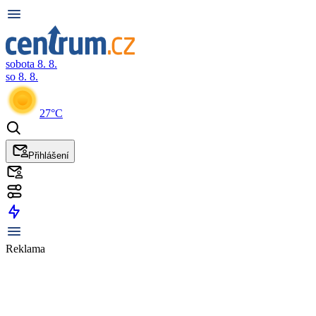
sobota 8. 8.
so 8. 8.
27°C
Přihlášení
Reklama