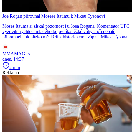
Joe Rogan přirovnal Mosese Itaumu k Mikeu Tysonovi
Moses Itauma si získal pozornost i u Joea Rogana. Komentátor UFC
vyzdvihl rychlost mladého bojovníka těžké váhy a při debatě
připomněl, jak blízko měl Brit k historickému zápisu Mikea Tysona.
MMAMAG.cz
dnes, 14:37
2 min
Reklama