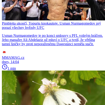
Pimbletta ukončí, Topuriu knokautuje. Usman Nurmagomedov prý
porazí všechny hvězdy UFC
Usman Nurmagomedov je po konci smlouvy s PFL volným hráčem.
Jeho manažer Ali Abdelaziz už mluví o UFC a tvrdí, že většina
tamní špičky by proti neporaženému Dagestánci neměla stačit.
MMAMAG.cz
dnes, 14:04
1 min