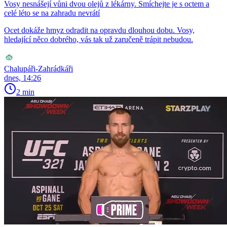
Vosy nesnášejí vůni dvou olejů z lékárny. Smíchejte je s octem a
celé léto se na zahradu nevrátí
Ocet dokáže hmyz odradit na opravdu dlouhou dobu. Vosy,
hledající něco dobrého, vás tak už zaručeně trápit nebudou.
Chalupáři-Zahrádkáři
dnes, 14:26
2 min