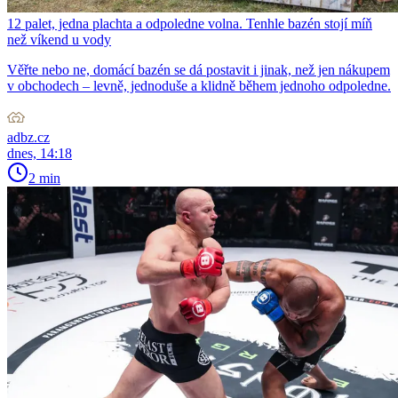
12 palet, jedna plachta a odpoledne volna. Tenhle bazén stojí míň
než víkend u vody
Věřte nebo ne, domácí bazén se dá postavit i jinak, než jen nákupem
v obchodech – levně, jednoduše a klidně během jednoho odpoledne.
adbz.cz
dnes, 14:18
2 min