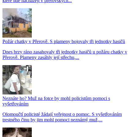
které lidé nacházejí v přerovských...
Požár chatky v Přerově. S plameny bojovaly tři jednotky hasičů
Dnes brzy ráno zasahovaly tři jednotky hasičů u požáru chatky v
Přerově. Plameny zasáhly její střechu,...
Neznáte ho? Muž na fotce by mohl policistům pomoci s
vyšetřováním
Olomoučtí policisté žádají veřejnost o pomoc. S vyšetřováním
trestného činu by jim mohl pomoci neznámý muž,...