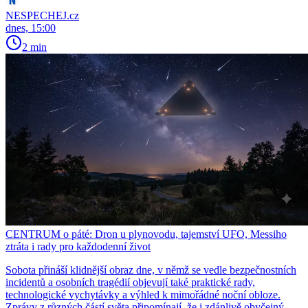
NESPECHEJ.cz
dnes, 15:00
2 min
CENTRUM o páté: Dron u plynovodu, tajemství UFO, Messiho
ztráta i rady pro každodenní život
Sobota přináší klidnější obraz dne, v němž se vedle bezpečnostních
incidentů a osobních tragédií objevují také praktické rady,
technologické vychytávky a výhled k mimořádné noční obloze.
Zprávy z různých částí světa připomínají, že i zdánlivě obyčejný