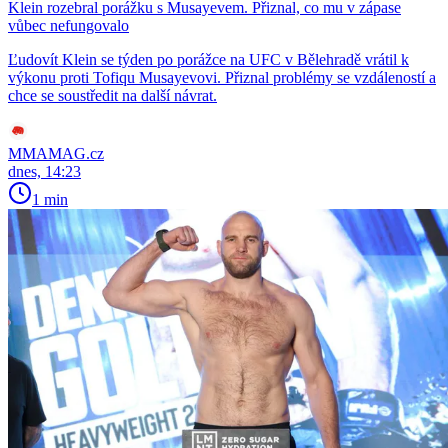
Klein rozebral porážku s Musayevem. Přiznal, co mu v zápase
vůbec nefungovalo
Ľudovít Klein se týden po porážce na UFC v Bělehradě vrátil k
výkonu proti Tofiqu Musayevovi. Přiznal problémy se vzdáleností a
chce se soustředit na další návrat.
MMAMAG.cz
dnes, 14:23
1 min