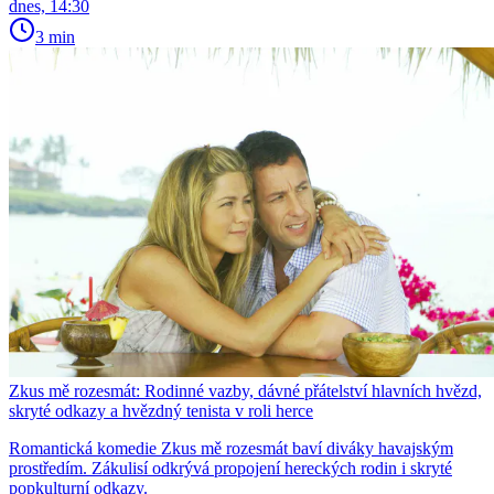
dnes, 14:30
3 min
Zkus mě rozesmát: Rodinné vazby, dávné přátelství hlavních hvězd,
skryté odkazy a hvězdný tenista v roli herce
Romantická komedie Zkus mě rozesmát baví diváky havajským
prostředím. Zákulisí odkrývá propojení hereckých rodin i skryté
popkulturní odkazy.