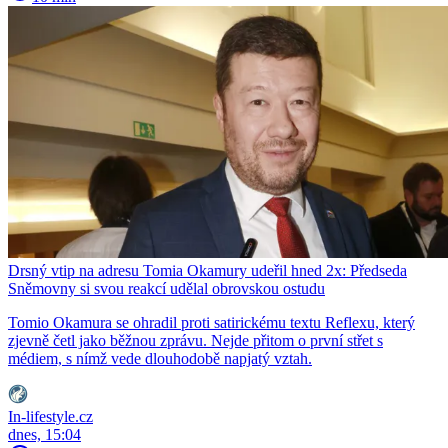
Drsný vtip na adresu Tomia Okamury udeřil hned 2x: Předseda
Sněmovny si svou reakcí udělal obrovskou ostudu
Tomio Okamura se ohradil proti satirickému textu Reflexu, který
zjevně četl jako běžnou zprávu. Nejde přitom o první střet s
médiem, s nímž vede dlouhodobě napjatý vztah.
In-lifestyle.cz
dnes, 15:04