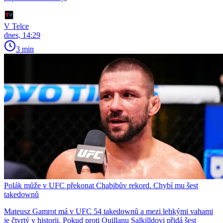
V Telce
dnes, 14:29
3 min
Polák může v UFC překonat Chabibův rekord. Chybí mu šest
takedownů
Mateusz Gamrot má v UFC 54 takedownů a mezi lehkými vahami
je čtvrtý v historii. Pokud proti Quillanu Salkilldovi přidá šest