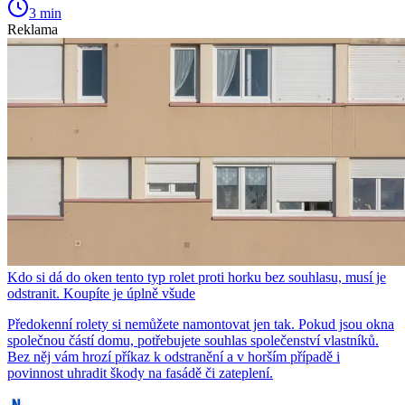
3 min
Reklama
Kdo si dá do oken tento typ rolet proti horku bez souhlasu, musí je
odstranit. Koupíte je úplně všude
Předokenní rolety si nemůžete namontovat jen tak. Pokud jsou okna
společnou částí domu, potřebujete souhlas společenství vlastníků.
Bez něj vám hrozí příkaz k odstranění a v horším případě i
povinnost uhradit škody na fasádě či zateplení.