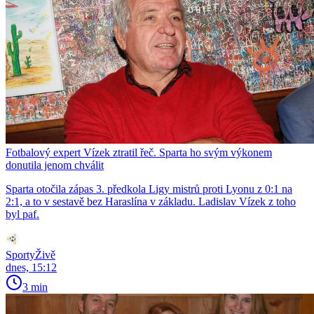
Fotbalový expert Vízek ztratil řeč. Sparta ho svým výkonem
donutila jenom chválit
Sparta otočila zápas 3. předkola Ligy mistrů proti Lyonu z 0:1 na
2:1, a to v sestavě bez Haraslína v základu. Ladislav Vízek z toho
byl paf.
SportyŽivě
dnes, 15:12
3 min