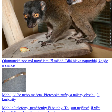
Olomoucká zoo má nové lemuří mládě. Bílá hlava napovídá, že jde
o samce
Mobil, klíče nebo mačeta. Přerovské ztráty a nálezy obsahují i
kuriozity
Mobilní telefony, peněženky či batohy. To jsou nejčastější věci,