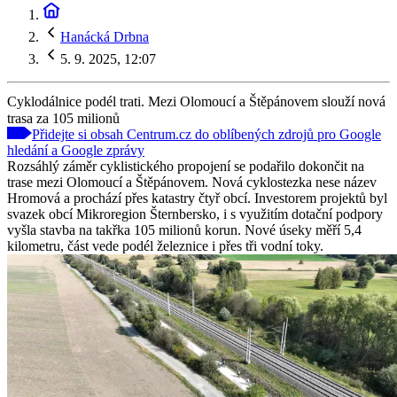
Hanácká Drbna
5. 9. 2025, 12:07
Cyklodálnice podél trati. Mezi Olomoucí a Štěpánovem slouží nová
trasa za 105 milionů
Přidejte si obsah Centrum.cz do oblíbených zdrojů pro Google
hledání a Google zprávy
Rozsáhlý záměr cyklistického propojení se podařilo dokončit na
trase mezi Olomoucí a Štěpánovem. Nová cyklostezka nese název
Hromová a prochází přes katastry čtyř obcí. Investorem projektů byl
svazek obcí Mikroregion Šternbersko, i s využitím dotační podpory
vyšla stavba na takřka 105 milionů korun. Nové úseky měří 5,4
kilometru, část vede podél železnice i přes tři vodní toky.