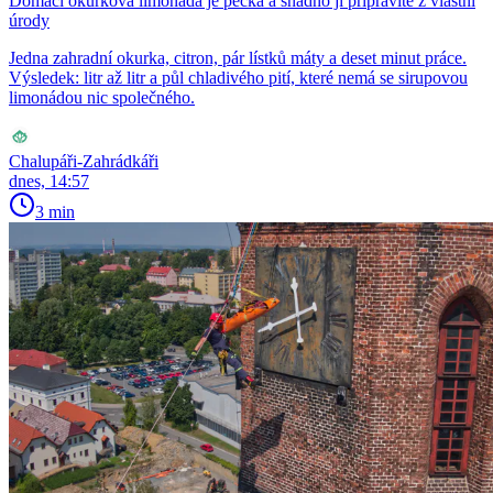
Domácí okurková limonáda je pecka a snadno ji připravíte z vlastní
úrody
Jedna zahradní okurka, citron, pár lístků máty a deset minut práce.
Výsledek: litr až litr a půl chladivého pití, které nemá se sirupovou
limonádou nic společného.
Chalupáři-Zahrádkáři
dnes, 14:57
3 min