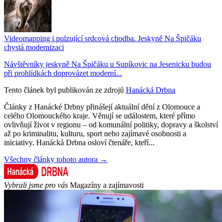
Videomapping i pulzující srdcová chodba. Jeskyně Na Špičáku
chystá modernizaci
Návštěvníky jeskyně Na Špičáku u Supíkovic na Jesenicku budou
při prohlídkách doprovázet moderní...
Tento článek byl publikován ze zdrojů
Hanácká Drbna
Články z Hanácké Drbny přinášejí aktuální dění z Olomouce a
celého Olomouckého kraje. Věnují se událostem, které přímo
ovlivňují život v regionu – od komunální politiky, dopravy a školství
až po kriminalitu, kulturu, sport nebo zajímavé osobnosti a
iniciativy. Hanácká Drbna osloví čtenáře, kteří...
Všechny články tohoto autora →
Vybrali jsme pro vás
Magazíny a zajímavosti