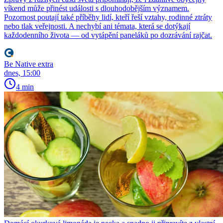
víkend může přinést události s dlouhodobějším významem.
Pozornost poutají také příběhy lidí, kteří řeší vztahy, rodinné ztráty
nebo tlak veřejnosti. A nechybí ani témata, která se dotýkají
každodenního života — od vytápění paneláků po dozrávání rajčat.
Be Native extra
dnes, 15:00
4 min