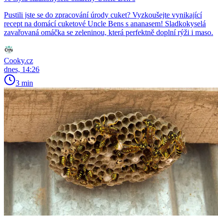
Pustili jste se do zpracování úrody cuket? Vyzkoušejte vynikající
recept na domácí cuketové Uncle Bens s ananasem! Sladkokyselá
zavařovaná omáčka se zeleninou, která perfektně doplní rýži i maso.
Cooky.cz
dnes, 14:26
3 min