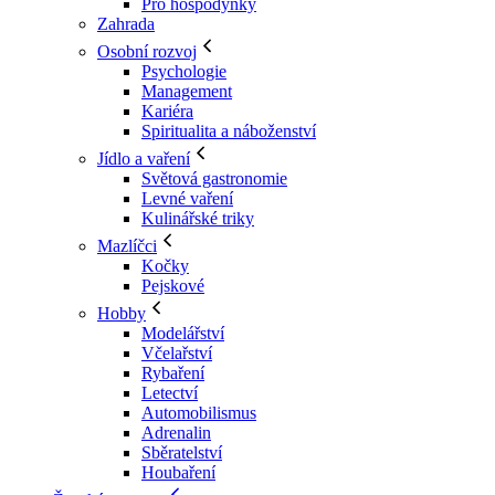
Pro hospodyňky
Zahrada
Osobní rozvoj
Psychologie
Management
Kariéra
Spiritualita a náboženství
Jídlo a vaření
Světová gastronomie
Levné vaření
Kulinářské triky
Mazlíčci
Kočky
Pejskové
Hobby
Modelářství
Včelařství
Rybaření
Letectví
Automobilismus
Adrenalin
Sběratelství
Houbaření