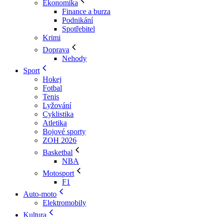
Ekonomika
Finance a burza
Podnikání
Spotřebitel
Krimi
Doprava
Nehody
Sport
Hokej
Fotbal
Tenis
Lyžování
Cyklistika
Atletika
Bojové sporty
ZOH 2026
Basketbal
NBA
Motosport
F1
Auto-moto
Elektromobily
Kultura