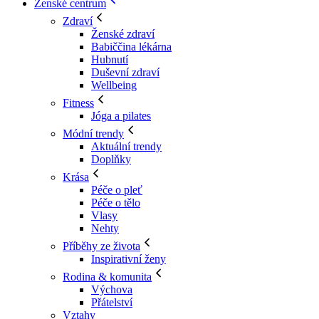
Ženské centrum
Zdraví
Ženské zdraví
Babiččina lékárna
Hubnutí
Duševní zdraví
Wellbeing
Fitness
Jóga a pilates
Módní trendy
Aktuální trendy
Doplňky
Krása
Péče o pleť
Péče o tělo
Vlasy
Nehty
Příběhy ze života
Inspirativní ženy
Rodina & komunita
Výchova
Přátelství
Vztahy