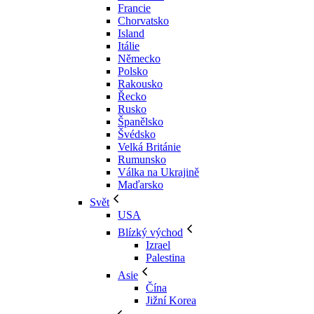
Francie
Chorvatsko
Island
Itálie
Německo
Polsko
Rakousko
Řecko
Rusko
Španělsko
Švédsko
Velká Británie
Rumunsko
Válka na Ukrajině
Maďarsko
Svět
USA
Blízký východ
Izrael
Palestina
Asie
Čína
Jižní Korea