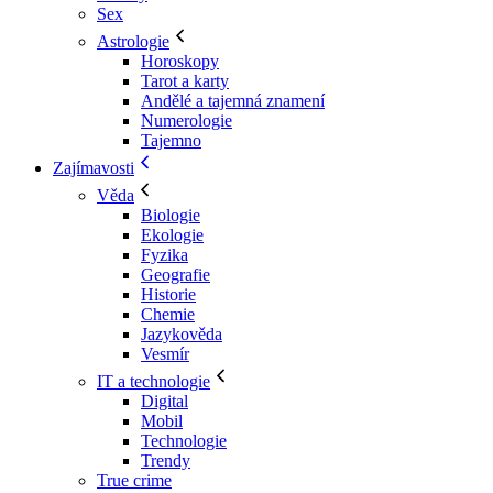
Sex
Astrologie
Horoskopy
Tarot a karty
Andělé a tajemná znamení
Numerologie
Tajemno
Zajímavosti
Věda
Biologie
Ekologie
Fyzika
Geografie
Historie
Chemie
Jazykověda
Vesmír
IT a technologie
Digital
Mobil
Technologie
Trendy
True crime