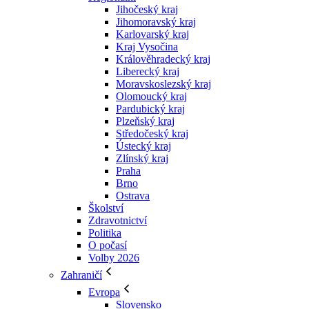
Jihočeský kraj
Jihomoravský kraj
Karlovarský kraj
Kraj Vysočina
Králověhradecký kraj
Liberecký kraj
Moravskoslezský kraj
Olomoucký kraj
Pardubický kraj
Plzeňský kraj
Středočeský kraj
Ústecký kraj
Zlínský kraj
Praha
Brno
Ostrava
Školství
Zdravotnictví
Politika
O počasí
Volby 2026
Zahraničí
Evropa
Slovensko