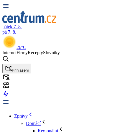
pátek 7. 8.
pá 7. 8.
26°C
Internet
Firmy
Recepty
Slovníky
Přihlášení
Zprávy
Domácí
Regionální