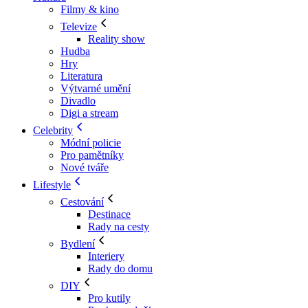
Filmy & kino
Televize
Reality show
Hudba
Hry
Literatura
Výtvarné umění
Divadlo
Digi a stream
Celebrity
Módní policie
Pro pamětníky
Nové tváře
Lifestyle
Cestování
Destinace
Rady na cesty
Bydlení
Interiery
Rady do domu
DIY
Pro kutily