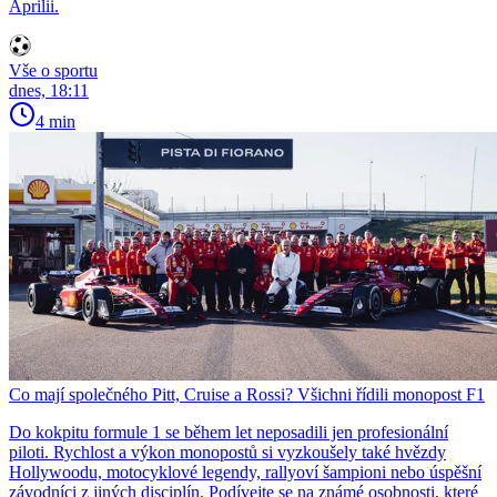
Aprilii.
Vše o sportu
dnes, 18:11
4 min
Co mají společného Pitt, Cruise a Rossi? Všichni řídili monopost F1
Do kokpitu formule 1 se během let neposadili jen profesionální
piloti. Rychlost a výkon monopostů si vyzkoušely také hvězdy
Hollywoodu, motocyklové legendy, rallyoví šampioni nebo úspěšní
závodníci z jiných disciplín. Podívejte se na známé osobnosti, které