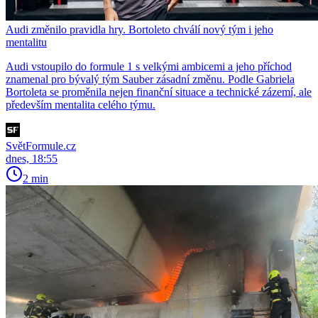
Audi změnilo pravidla hry. Bortoleto chválí nový tým i jeho
mentalitu
Audi vstoupilo do formule 1 s velkými ambicemi a jeho příchod
znamenal pro bývalý tým Sauber zásadní změnu. Podle Gabriela
Bortoleta se proměnila nejen finanční situace a technické zázemí, ale
především mentalita celého týmu.
SvětFormule.cz
dnes, 18:55
2 min