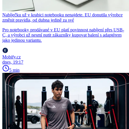
Nabíječku už v krabici notebooku nenajdete. EU donutila výrobce
změnit pravidla, od dubna jedině za své
Pro notebooky prodávané v EU platí povinnost nabíjení přes USB-
C, a výrobci už nesmí nutit zákazníky kupovat balení s adaptérem
jako jedinou variantu.
Mobify.cz
dnes, 19:17
5 min