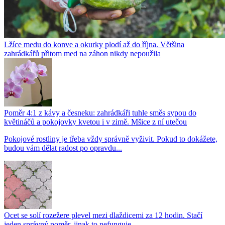
Lžíce medu do konve a okurky plodí až do října. Většina
zahrádkářů přitom med na záhon nikdy nepoužila
Poměr 4:1 z kávy a česneku: zahrádkáři tuhle směs sypou do
květináčů a pokojovky kvetou i v zimě. Mšice z ní utečou
Pokojové rostliny je třeba vždy správně vyživit. Pokud to dokážete,
budou vám dělat radost po opravdu...
Ocet se solí rozežere plevel mezi dlaždicemi za 12 hodin. Stačí
jeden správný poměr, jinak to nefunguje