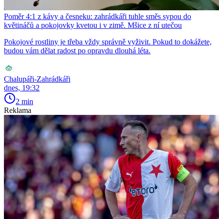
Poměr 4:1 z kávy a česneku: zahrádkáři tuhle směs sypou do
květináčů a pokojovky kvetou i v zimě. Mšice z ní utečou
Pokojové rostliny je třeba vždy správně vyživit. Pokud to dokážete,
budou vám dělat radost po opravdu dlouhá léta.
Chalupáři-Zahrádkáři
dnes, 19:32
2 min
Reklama