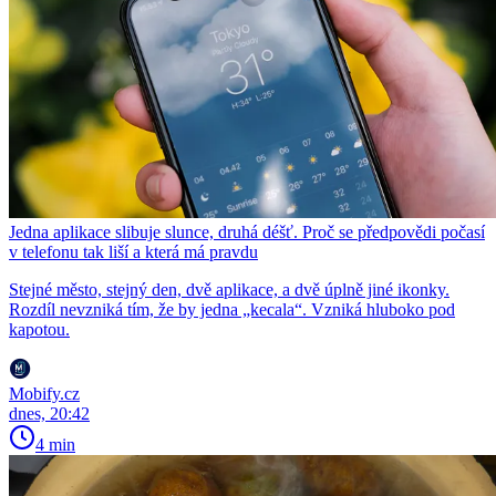
Jedna aplikace slibuje slunce, druhá déšť. Proč se předpovědi počasí
v telefonu tak liší a která má pravdu
Stejné město, stejný den, dvě aplikace, a dvě úplně jiné ikonky.
Rozdíl nevzniká tím, že by jedna „kecala“. Vzniká hluboko pod
kapotou.
Mobify.cz
dnes, 20:42
4 min