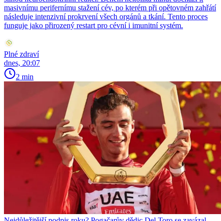
masivnímu perifernímu stažení cév, po kterém při opětovném zahřátí
následuje intenzivní prokrvení všech orgánů a tkání. Tento proces
funguje jako přirozený restart pro cévní i imunitní systém.
Plné zdraví
dnes, 20:07
2 min
Nejdůležitější podpis roku? Pogačarův dědic Del Toro se zavázal