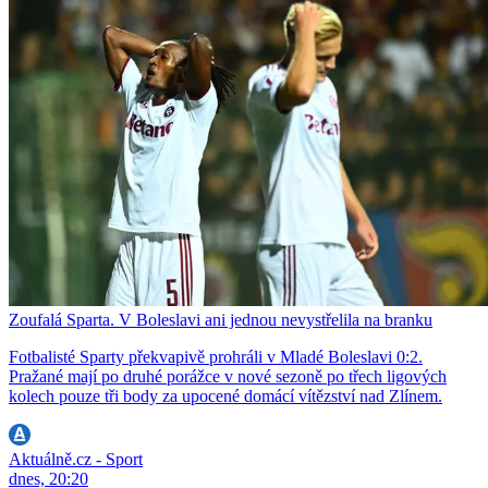
Zoufalá Sparta. V Boleslavi ani jednou nevystřelila na branku
Fotbalisté Sparty překvapivě prohráli v Mladé Boleslavi 0:2.
Pražané mají po druhé porážce v nové sezoně po třech ligových
kolech pouze tři body za upocené domácí vítězství nad Zlínem.
Aktuálně.cz - Sport
dnes, 20:20