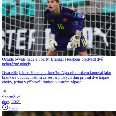
Ostuda bývalé naděje Sparty. Brankář Heerkens předvedl dvě
nehorázné minely
Dvacetiletý Joeri Heerkens, kterého Ajax před rokem kupoval jako
brankáře budoucnosti, si za šest srpnových dnů připsal dvě trapné
chyby, jednu v přípravě, druhou v ostrém zápase.
SportyŽivě
dnes, 20:21
3 min