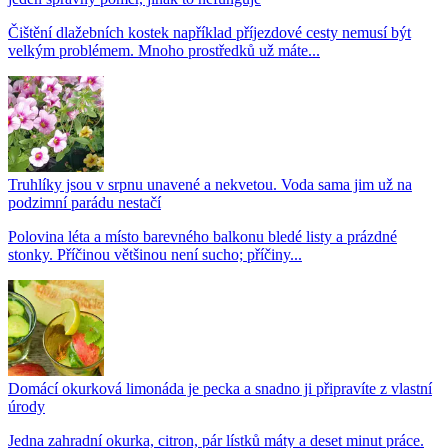
Čištění dlažebních kostek například příjezdové cesty nemusí být
velkým problémem. Mnoho prostředků už máte...
Truhlíky jsou v srpnu unavené a nekvetou. Voda sama jim už na
podzimní parádu nestačí
Polovina léta a místo barevného balkonu bledé listy a prázdné
stonky. Příčinou většinou není sucho; příčiny...
Domácí okurková limonáda je pecka a snadno ji připravíte z vlastní
úrody
Jedna zahradní okurka, citron, pár lístků máty a deset minut práce.