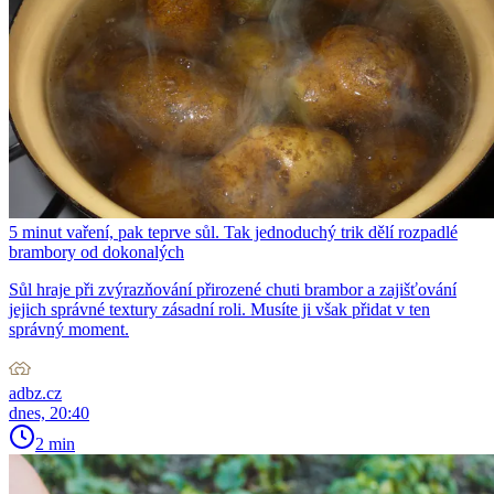
5 minut vaření, pak teprve sůl. Tak jednoduchý trik dělí rozpadlé
brambory od dokonalých
Sůl hraje při zvýrazňování přirozené chuti brambor a zajišťování
jejich správné textury zásadní roli. Musíte ji však přidat v ten
správný moment.
adbz.cz
dnes, 20:40
2 min