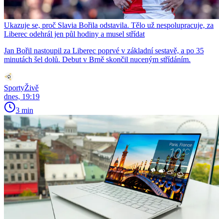
Ukazuje se, proč Slavia Bořila odstavila. Tělo už nespolupracuje, za
Liberec odehrál jen půl hodiny a musel střídat
Jan Bořil nastoupil za Liberec poprvé v základní sestavě, a po 35
minutách šel dolů. Debut v Brně skončil nuceným střídáním.
SportyŽivě
dnes, 19:19
3 min