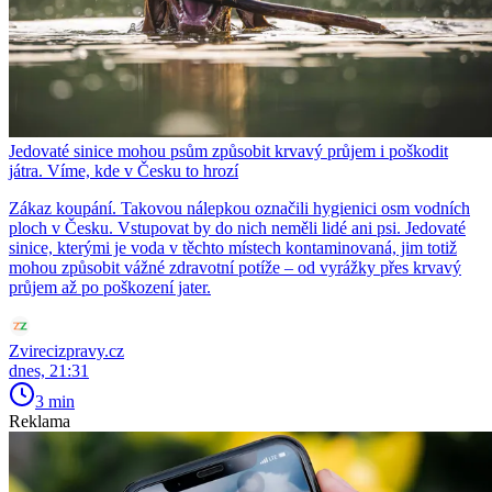
Jedovaté sinice mohou psům způsobit krvavý průjem i poškodit
játra. Víme, kde v Česku to hrozí
Zákaz koupání. Takovou nálepkou označili hygienici osm vodních
ploch v Česku. Vstupovat by do nich neměli lidé ani psi. Jedovaté
sinice, kterými je voda v těchto místech kontaminovaná, jim totiž
mohou způsobit vážné zdravotní potíže – od vyrážky přes krvavý
průjem až po poškození jater.
Zvirecizpravy.cz
dnes, 21:31
3 min
Reklama