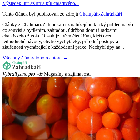
Výsledek: litr až litr a půl chladivého...
Tento článek byl publikován ze zdrojů
Chalupáři-Zahrádkáři
Články z Chalupari-Zahradkari.cz nabízejí praktický pohled na vše,
co souvisí s bydlením, zahradou, údržbou domu i radostmi
chatařského života. Obsah je určen čtenářům, kteří ocení
jednoduché návody, chytré vychytávky, přírodní postupy a
zkušenosti vycházející z každodenní praxe. Nechybí tipy na...
Všechny články tohoto autora →
Vybrali jsme pro vás
Magazíny a zajímavosti