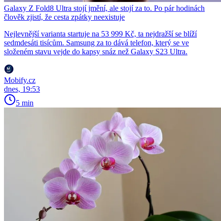
Galaxy Z Fold8 Ultra stojí jmění, ale stojí za to. Po pár hodinách
člověk zjistí, že cesta zpátky neexistuje
Nejlevnější varianta startuje na 53 999 Kč, ta nejdražší se blíží
sedmdesáti tisícům. Samsung za to dává telefon, který se ve
složeném stavu vejde do kapsy snáz než Galaxy S23 Ultra.
Mobify.cz
dnes, 19:53
5 min