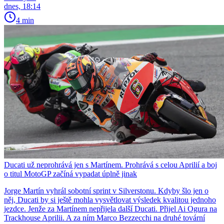
dnes, 18:14
4 min
Ducati už neprohrává jen s Martínem. Prohrává s celou Aprilií a boj
o titul MotoGP začíná vypadat úplně jinak
Jorge Martín vyhrál sobotní sprint v Silverstonu. Kdyby šlo jen o
něj, Ducati by si ještě mohla vysvětlovat výsledek kvalitou jednoho
jezdce. Jenže za Martínem nepřijela další Ducati. Přijel Ai Ogura na
Trackhouse Aprilii. A za ním Marco Bezzecchi na druhé tovární