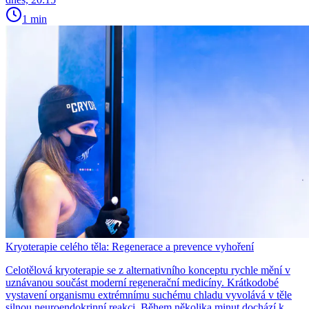
1 min
Kryoterapie celého těla: Regenerace a prevence vyhoření
Celotělová kryoterapie se z alternativního konceptu rychle mění v
uznávanou součást moderní regenerační medicíny. Krátkodobé
vystavení organismu extrémnímu suchému chladu vyvolává v těle
silnou neuroendokrinní reakci. Během několika minut dochází k