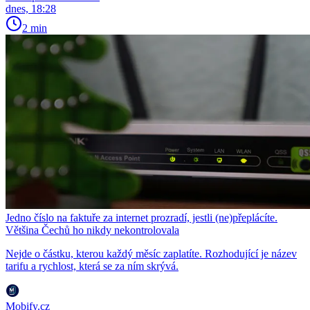
dnes, 18:28
2 min
Jedno číslo na faktuře za internet prozradí, jestli (ne)přeplácíte.
Většina Čechů ho nikdy nekontrolovala
Nejde o částku, kterou každý měsíc zaplatíte. Rozhodující je název
tarifu a rychlost, která se za ním skrývá.
Mobify.cz