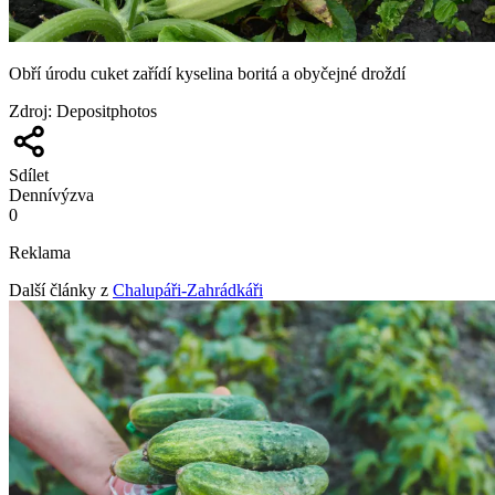
Obří úrodu cuket zařídí kyselina boritá a obyčejné droždí
Zdroj
:
Depositphotos
Sdílet
Denní
výzva
0
Reklama
Další články z
Chalupáři-Zahrádkáři