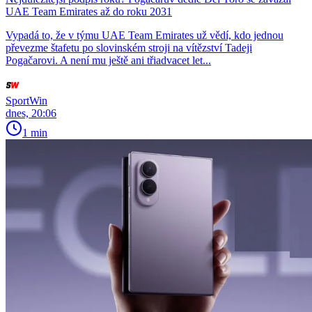
UAE Team Emirates až do roku 2031
Vypadá to, že v týmu UAE Team Emirates už vědí, kdo jednou
převezme štafetu po slovinském stroji na vítězství Tadeji
Pogačarovi. A není mu ještě ani třiadvacet let...
SportWin
dnes, 20:06
1 min