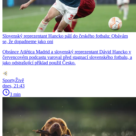
Slovenský reprezentant Hancko pálí do českého fotbalu: Obávám
se, že dopadneme jako oni
Obránce Atlética Madrid a slovenský reprezentant Dávid Hancko v
červencovém podcastu varoval před stagnací slovenského fotbalu, a
jako odstrašující příklad použil Česko.
SportyŽivě
dnes, 21:43
3 min