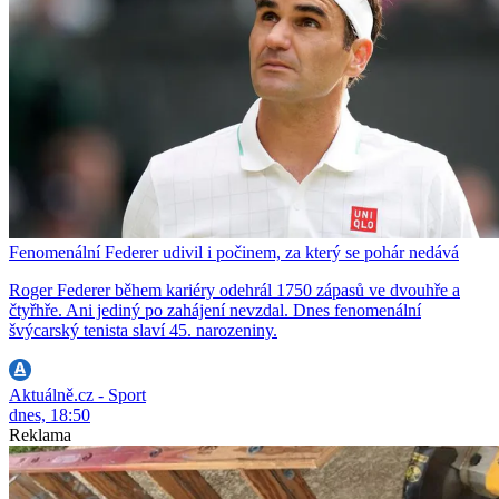
Fenomenální Federer udivil i počinem, za který se pohár nedává
Roger Federer během kariéry odehrál 1750 zápasů ve dvouhře a
čtyřhře. Ani jediný po zahájení nevzdal. Dnes fenomenální
švýcarský tenista slaví 45. narozeniny.
Aktuálně.cz - Sport
dnes, 18:50
Reklama