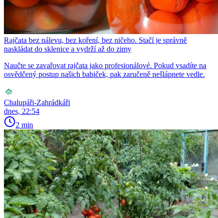
Rajčata bez nálevu, bez koření, bez ničeho. Stačí je správně
naskládat do sklenice a vydrží až do zimy
Naučte se zavařovat rajčata jako profesionálové. Pokud vsadíte na
osvědčený postup našich babiček, pak zaručeně nešlápnete vedle.
Chalupáři-Zahrádkáři
dnes, 22:54
2 min