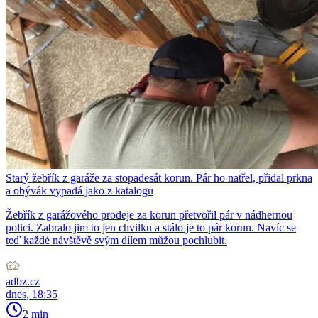
Starý žebřík z garáže za stopadesát korun. Pár ho natřel, přidal prkna
a obývák vypadá jako z katalogu
Žebřík z garážového prodeje za korun přetvořil pár v nádhernou
polici. Zabralo jim to jen chvilku a stálo je to pár korun. Navíc se
teď každé návštěvě svým dílem můžou pochlubit.
adbz.cz
dnes, 18:35
2 min