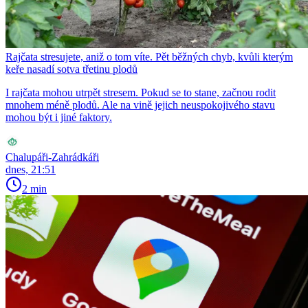
Rajčata stresujete, aniž o tom víte. Pět běžných chyb, kvůli kterým
keře nasadí sotva třetinu plodů
I rajčata mohou utrpět stresem. Pokud se to stane, začnou rodit
mnohem méně plodů. Ale na vině jejich neuspokojivého stavu
mohou být i jiné faktory.
Chalupáři-Zahrádkáři
dnes, 21:51
2 min