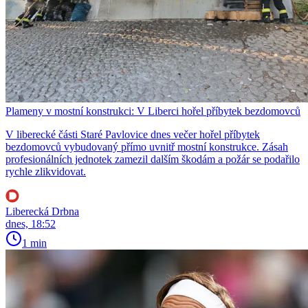
Plameny v mostní konstrukci: V Liberci hořel příbytek bezdomovců
V liberecké části Staré Pavlovice dnes večer hořel příbytek
bezdomovců vybudovaný přímo uvnitř mostní konstrukce. Zásah
profesionálních jednotek zamezil dalším škodám a požár se podařilo
rychle zlikvidovat.
Liberecká Drbna
dnes, 18:52
1 min