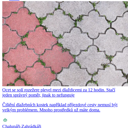
Ocet se solí rozežere plevel mezi dlaždicemi za 12 hodin. Stačí
jeden správný poměr, jinak to nefunguje
Čištění dlažebních kostek například příjezdové cesty nemusí být
velkým problémem. Mnoho prostředků už máte doma.
Chalupáři-Zahrádkáři