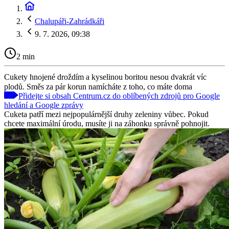
Chalupáři-Zahrádkáři
9. 7. 2026, 09:38
2 min
Cukety hnojené droždím a kyselinou boritou nesou dvakrát víc
plodů. Směs za pár korun namícháte z toho, co máte doma
Přidejte si obsah Centrum.cz do oblíbených zdrojů pro Google
hledání a Google zprávy
Cuketa patří mezi nejpopulárnější druhy zeleniny vůbec. Pokud
chcete maximální úrodu, musíte ji na záhonku správně pohnojit.