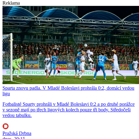
Reklama
Sparta znovu padla. V Mladé Boleslavi prohrála 0:2, domácí vedou
ligu
Fotbalisté Sparty prohráli v Mladé Boleslavi 0:2 a po druhé porážce
v sezoně mají po třech ligových kolech pouze tři body. Středočeši
vedou tabulku.
Pražská Drbna
dnes, 20:15