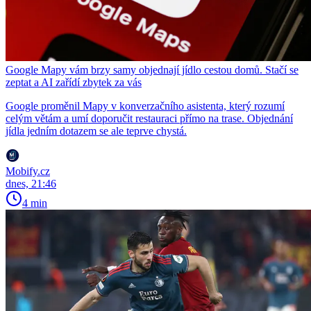
Google Mapy vám brzy samy objednají jídlo cestou domů. Stačí se
zeptat a AI zařídí zbytek za vás
Google proměnil Mapy v konverzačního asistenta, který rozumí
celým větám a umí doporučit restauraci přímo na trase. Objednání
jídla jedním dotazem se ale teprve chystá.
Mobify.cz
dnes, 21:46
4 min