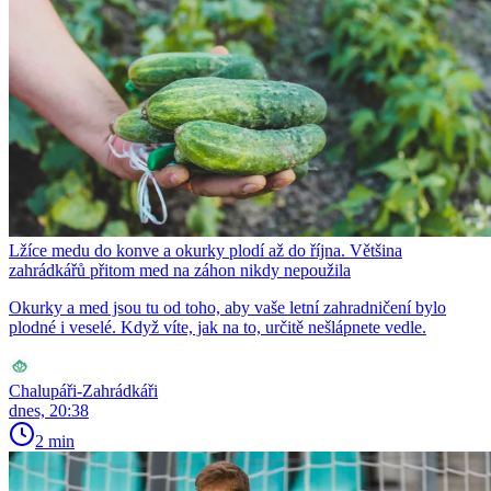
Lžíce medu do konve a okurky plodí až do října. Většina
zahrádkářů přitom med na záhon nikdy nepoužila
Okurky a med jsou tu od toho, aby vaše letní zahradničení bylo
plodné i veselé. Když víte, jak na to, určitě nešlápnete vedle.
Chalupáři-Zahrádkáři
dnes, 20:38
2 min