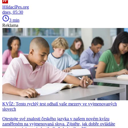
HlídacíPes.org
dnes, 05:30
3 min
Reklama
KVÍZ: Tento rychlý test odhalí vaše mezery ve vyjmenovaných
slovech
Otestujte své znalosti českého jazyka v našem novém kvízu
zaměřeném na vyjmenovaná slova. Zjistěte, jak dobře ovládáte