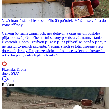
V záchranné stanici letos skončilo 65 poštolek. Většina se vrátila do
volné přírody
Celkem 65 různě zraněných, nevzletných a opuštěných poštolek
přijala do své péče během letní sezóny plzeňská záchranná stanice
živočichů. Dobrou zprávou je, že v jejich případě se jedná o jedny z
nejlepších zvířecích pacientů. Většina z nich se totiž úspěšně vrací
do volné přírody. Experti ze záchranné stanice ovšem odchovávali i
rekordní počty dalších ptačích mláďat.
Plzeňská Drbna
dnes, 05:35
1 min
Reklama