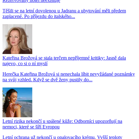
Rezervovaný hotel neexistuje
Těšili se na letní dovolenou u Jadranu a ubytování měli předem
zaplacené. Po příjezdu do italského...
Kateřina Brožová se stala terčem nepříjemné kritiky: Jasně dala
najevo, co si o ní myslí
Herečka Kateřina Brožová si nenechala líbit nevyžádané poznámky
na svůj vzhled. Když se dvě ženy pustily do...
Letní rizika nekončí u spálené kůže: Odborníci upozorňují na
nemoci, které se šíří Evropou
Letní ochrana už nekončí u opalovacího krému. Vyšší teploty