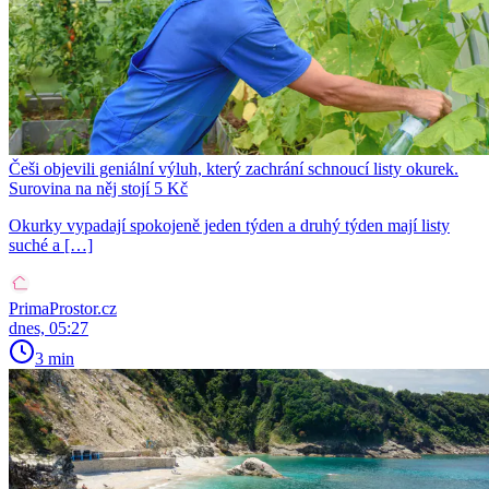
Češi objevili geniální výluh, který zachrání schnoucí listy okurek.
Surovina na něj stojí 5 Kč
Okurky vypadají spokojeně jeden týden a druhý týden mají listy
suché a […]
PrimaProstor.cz
dnes, 05:27
3 min