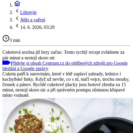
Lifestyle
Jídlo a vaření
14. 6. 2026, 03:20
3 min
Cuketová sezóna již brzy začne. Tento rychlý recept zvládnete za
pár minut a nestojí skoro nic
Přidejte si obsah Centrum.cz do oblíbených zdrojů pro Google
hledání a Google zprávy
Cuketa patří k surovinám, které v létě zaplaví zahrady, lednice i
kuchyňské linky. Když už nevíte, co s ní, stačí vejce, trochu mouky,
česnek a pánev. Rychlé cuketové placky jsou hotové zhruba za 15
minut, nestojí skoro nic a při správném postupu zůstanou křupavé
místo vodnaté.