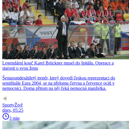
Legendární kouč Karel Brückner musel do špitálu. Operace a
starosti o svou ženu
Šestaosmdesátiletý trenér, který dovedl českou reprezentaci do
semifinále Eura 2004, se na přelomu června a července ocitl v
nemocnici. Doma přitom na něj čeká nemocná manželka.
SportyŽivě
dnes, 05:25
3 min