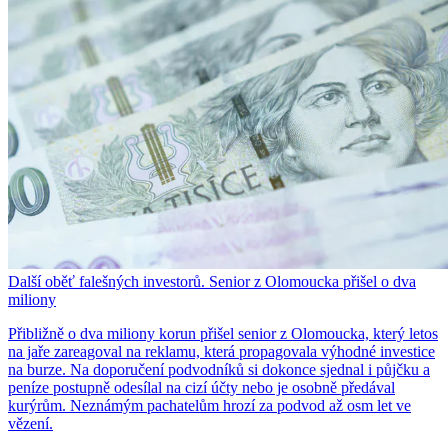
Další oběť falešných investorů. Senior z Olomoucka přišel o dva
miliony
Přibližně o dva miliony korun přišel senior z Olomoucka, který letos
na jaře zareagoval na reklamu, která propagovala výhodné investice
na burze. Na doporučení podvodníků si dokonce sjednal i půjčku a
peníze postupně odesílal na cizí účty nebo je osobně předával
kurýrům. Neznámým pachatelům hrozí za podvod až osm let ve
vězení.