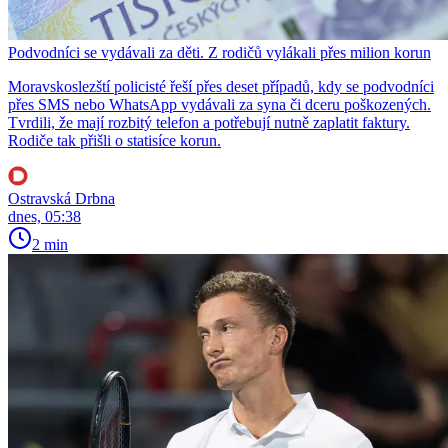
Podvodníci se vydávali za děti. Z rodičů vylákali přes milion korun
Moravskoslezští policisté řeší přes deset případů, kdy se podvodníci
přes SMS nebo WhatsApp vydávali za syna či dceru poškozených.
Tvrdili, že mají rozbitý telefon a potřebují nutně zaplatit faktury.
Rodiče tak přišli o statisíce korun.
Ostravská Drbna
dnes, 05:38
2 min