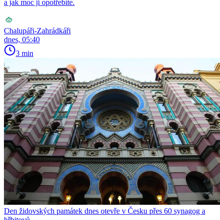
a jak moc ji opotřebíte.
Chalupáři-Zahrádkáři
dnes, 05:40
3 min
Den židovských památek dnes otevře v Česku přes 60 synagog a
hřbitovů