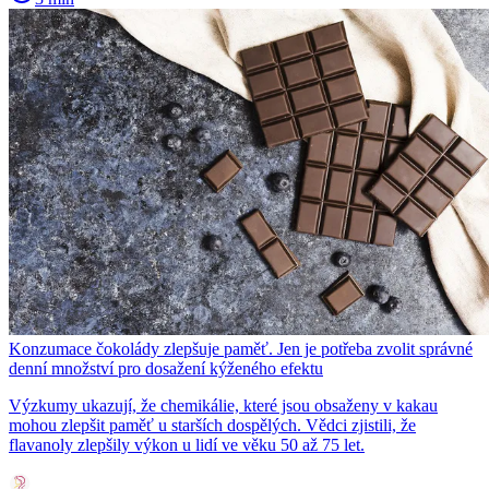
Konzumace čokolády zlepšuje paměť. Jen je potřeba zvolit správné
denní množství pro dosažení kýženého efektu
Výzkumy ukazují, že chemikálie, které jsou obsaženy v kakau
mohou zlepšit paměť u starších dospělých. Vědci zjistili, že
flavanoly zlepšily výkon u lidí ve věku 50 až 75 let.