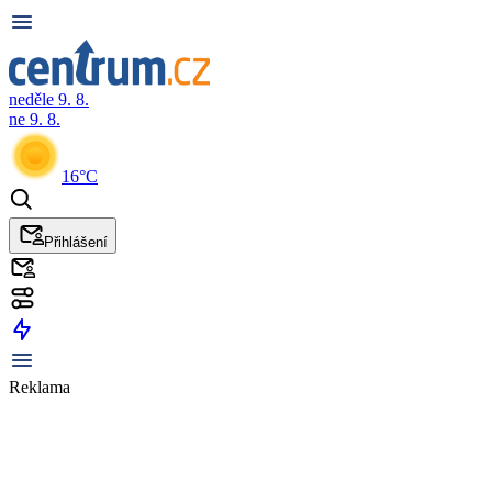
neděle 9. 8.
ne 9. 8.
16°C
Přihlášení
Reklama