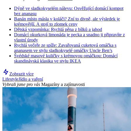
Dýně ve sladkokyselém nálevu: Osvěžující domácí kompot
bez ananasu
Banán místo másla v koláči? Zní to divně, ale výsledek je
krémovější. A stojí to zlomek ceny
Dětská vzpomínka: Rychlá pěna z bílků a jahod
Domácí okurková limonáda je pecka a snadno ji připravíte z
vlastní úrody
Rychlá večeře ze spíže: Zavařovaná cuketová omáčka s
ananasem ve stylu sladkokyselé omáčky Uncle Ben’s
Švédské masové kuličky s krémovou omáčkou: Domácí
skandinávská klasika ve stylu IKEA
Zobrazit více
Lifestyle
Jídlo a vaření
Vybrali jsme pro vás
Magazíny a zajímavosti