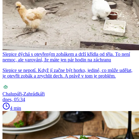
Slepice dýchá s otevřeným zobákem a drží křídla od těla. To není
nemoc, ale varování, že máte jen pár hodin na záchranu
Slepice se nepotí. Když jí začne být horko, jediné, co může udělat,
je otevřít zobák a zrychlit dech. A právě v tom je problém.
Chalupáři-Zahrádkáři
dnes, 05:34
4 min