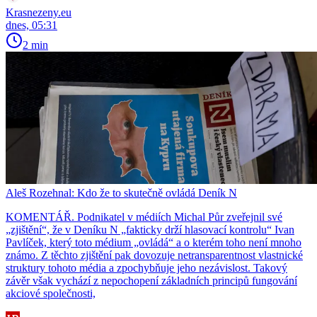
Krasnezeny.eu
dnes, 05:31
2 min
Aleš Rozehnal: Kdo že to skutečně ovládá Deník N
KOMENTÁŘ. Podnikatel v médiích Michal Půr zveřejnil své
„zjištění“, že v Deníku N „fakticky drží hlasovací kontrolu“ Ivan
Pavlíček, který toto médium „ovládá“ a o kterém toho není mnoho
známo. Z těchto zjištění pak dovozuje netransparentnost vlastnické
struktury tohoto média a zpochybňuje jeho nezávislost. Takový
závěr však vychází z nepochopení základních principů fungování
akciové společnosti,