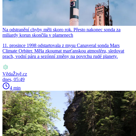
Na odstranění chyby měli skoro rok. Přesto nakonec sonda za
miliardy korun skončila v plamenech
11. prosince 1998 odstartovala z mysu Canaveral sonda Mars
Climate Orbiter. Měla zkoumat marťanskou atmosféru, sledovat
prach, vodní páru a sezónní změny na povrchu rudé planety.
VědaŽivě.cz
dnes, 05:49
4 min