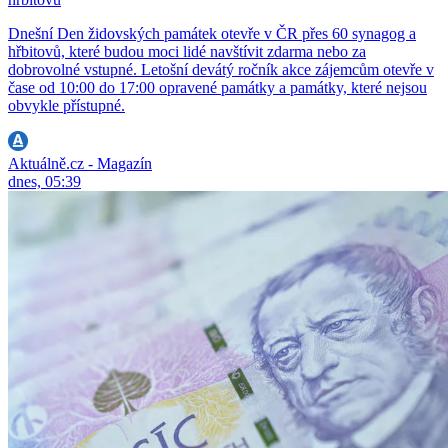
Dnešní Den židovských památek otevře v ČR přes 60 synagog a
hřbitovů, které budou moci lidé navštívit zdarma nebo za
dobrovolné vstupné. Letošní devátý ročník akce zájemcům otevře v
čase od 10:00 do 17:00 opravené památky a památky, které nejsou
obvykle přístupné.
Aktuálně.cz - Magazín
dnes, 05:39