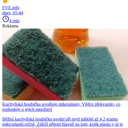
FVE.info
dnes, 05:44
4 min
Reklama
Kuchyňská houbička uvolňuje mikroplasty. Vědce překvapilo, co
rozhoduje o jejich množství
Běžná kuchyňská houbička uvolní při mytí nádobí až 4,2 gramu
mikroplastů ročně. Záleží přitom hlavně na tom, kolik plastu v ní je