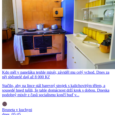
Kdo měl v paneláku tenhle mixér, záviděl mu celý vchod. Dnes za
něj sběratelé dají až 8 000 Kč
Stačilo, aby na lince stál barevný strojek s kalichovitým tělem, a
sousedé hned tušili, že tahle domácnost drží krok s dobou. Dneska
podobný mixér z časů socialismu končí buď v...
Bruneta v kuchyni
dnes, 05:45