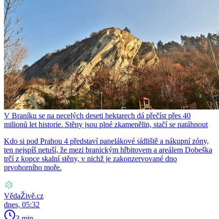
V Braníku se na necelých deseti hektarech dá přečíst přes 40
milionů let historie. Stěny jsou plné zkamenělin, stačí se natáhnout
Kdo si pod Prahou 4 představí panelákové sídliště a nákupní zóny,
ten nejspíš netuší, že mezi branickým hřbitovem a areálem Dobeška
trčí z kopce skalní stěny, v nichž je zakonzervované dno
prvohorního moře.
VědaŽivě.cz
dnes, 05:32
3 min