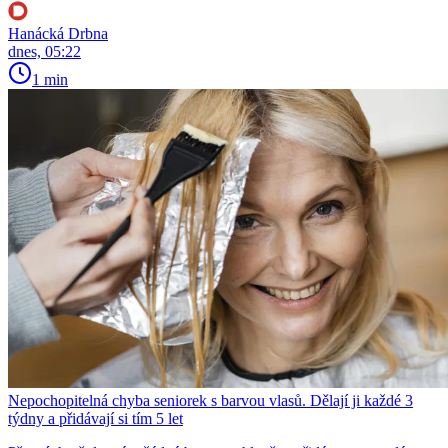
Hanácká Drbna
dnes, 05:22
1 min
Nepochopitelná chyba seniorek s barvou vlasů. Dělají ji každé 3
týdny a přidávají si tím 5 let