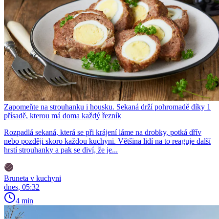
Zapomeňte na strouhanku i housku. Sekaná drží pohromadě díky 1
přísadě, kterou má doma každý řezník
Rozpadlá sekaná, která se při krájení láme na drobky, potká dřív
nebo později skoro každou kuchyni. Většina lidí na to reaguje další
hrstí strouhanky a pak se diví, že je...
Bruneta v kuchyni
dnes, 05:32
4 min