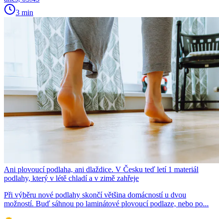
3 min
Ani plovoucí podlaha, ani dlaždice. V Česku teď letí 1 materiál
podlahy, který v létě chladí a v zimě zahřeje
Při výběru nové podlahy skončí většina domácností u dvou
možností. Buď sáhnou po laminátové plovoucí podlaze, nebo po...