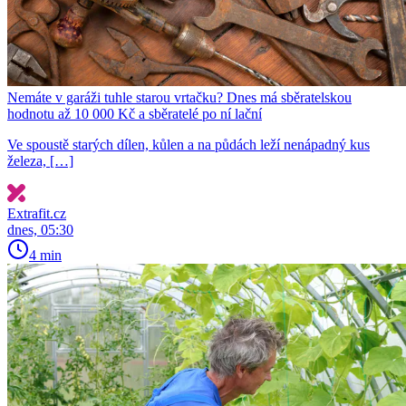
Nemáte v garáži tuhle starou vrtačku? Dnes má sběratelskou
hodnotu až 10 000 Kč a sběratelé po ní lační
Ve spoustě starých dílen, kůlen a na půdách leží nenápadný kus
železa, […]
Extrafit.cz
dnes, 05:30
4 min