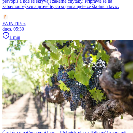
pravopis a kde se skrývají zákeřné chytáky. Připravte se na
zábavnou výzvu a prověřte, co si pamatujete ze školních lavic.
FAJNTIP.cz
dnes, 05:30
1 min
Českým vinařům zvoní hrana. Přebytek vína z Itálie může zaplavit