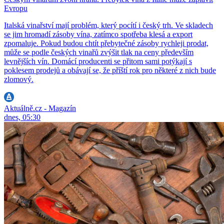
Evropu
Italská vinařství mají problém, který pocítí i český trh. Ve skladech
se jim hromadí zásoby vína, zatímco spotřeba klesá a export
zpomaluje. Pokud budou chtít přebytečné zásoby rychleji prodat,
může se podle českých vinařů zvýšit tlak na ceny především
levnějších vín. Domácí producenti se přitom sami potýkají s
poklesem prodejů a obávají se, že příští rok pro některé z nich bude
zlomový.
Aktuálně.cz - Magazín
dnes, 05:30