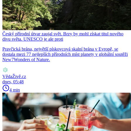
Český přírodní útvar zaujal svět. Brzy by mohl získat titul nového
divu světa. UNESCO je ale proti
Pravčická brána, největší pískovcová skalní brána v Evropě, se
dostala mezi 77 nejlepších přírodních míst planety v globální soutěži
New7Wonders of Nature.
VědaŽivě.cz
dnes, 05:48
4 min