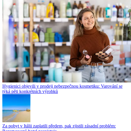
Hygienici objevili v prodeji nebezpečnou kosmetiku: Varování se
týká pěti konkrétních výrobků
Za pobyt v Itálii zaplatili předem, pak zjistili zásadní problém: