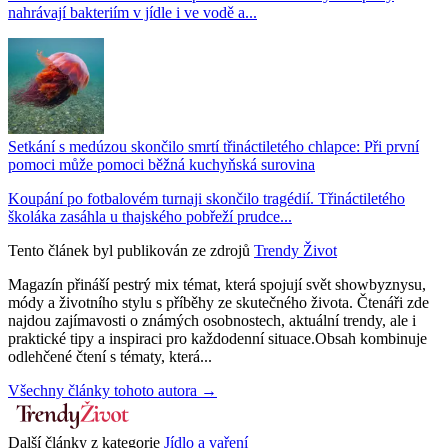
nahrávají bakteriím v jídle i ve vodě a...
Setkání s medúzou skončilo smrtí třináctiletého chlapce: Při první
pomoci může pomoci běžná kuchyňská surovina
Koupání po fotbalovém turnaji skončilo tragédií. Třináctiletého
školáka zasáhla u thajského pobřeží prudce...
Tento článek byl publikován ze zdrojů
Trendy Život
Magazín přináší pestrý mix témat, která spojují svět showbyznysu,
módy a životního stylu s příběhy ze skutečného života. Čtenáři zde
najdou zajímavosti o známých osobnostech, aktuální trendy, ale i
praktické tipy a inspiraci pro každodenní situace.Obsah kombinuje
odlehčené čtení s tématy, která...
Všechny články tohoto autora →
Další články z kategorie
Jídlo a vaření