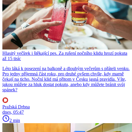
Hlasitý večírek i štěkající pes. Za rušení nočního klidu hrozí pokuta
až 15 tisíc
Léto láká k posezení na balkoně a dlouhým večerům s přáteli venku.
Pro jedny příjemná část roku, pro druhé ovšem chvíle, kdy marně
čekají na ticho. Noční klid má přitom v Česku jasná pravidla. Víte,
jakou můžete za hluk dostat pokutu, anebo kdy můžete bránit svůj
spánek?
Pražská Drbna
dnes, 05:47
2 min