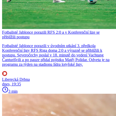
Fotbalisté Jablonce porazili RFS 2:0 a v Konferenční lize se
přiblížili postupu
Fotbalisté Jablonce porazili v úvodním utkání 3. předkola
Konferenční ligy RFS Riga doma 2:0 a výrazně se přiblížili k
postupu. Severočechy poslal v 18. minutě do vedení Vachtang
Čanturišvili a po pauze přidal pojistku Matěj Polidar. Odveta je na
programu za týden na stadionu lídra lotyšské ligy.
Liberecká Drbna
dnes, 19:35
3 min