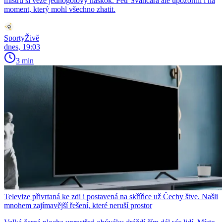
mistrů si veze jednogólový náskok. Petr Švancara ale upozornil i na
moment, který mohl všechno zhatit.
SportyŽivě
dnes, 19:03
3 min
Televize přivrtaná ke zdi i postavená na skříňce už Čechy štve. Našli
mnohem zajímavější řešení, které neruší prostor