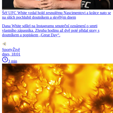
Šéf UFC White vzdal hold zesnulému Nascimentovi a krátce nato se
na sítích pochlubil doutníkem a skvělým dnem
Dana White sdílel na Instagramu smuteční oznámení o smrti
vlastního zápasníka. Zhruba hodinu až dvě poté přidal story s
doutníkem a popiskem „Great Day“.
SportyŽivě
dnes, 18:01
3 min