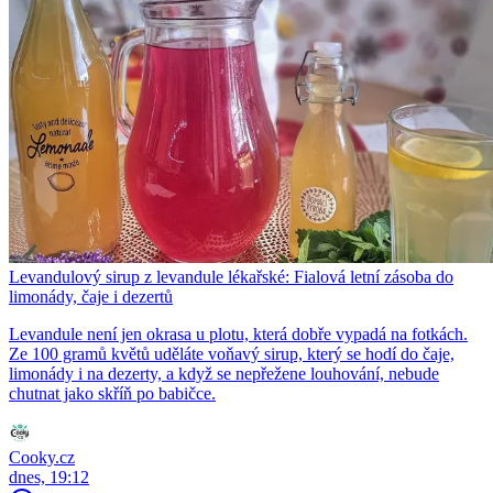
Levandulový sirup z levandule lékařské: Fialová letní zásoba do
limonády, čaje i dezertů
Levandule není jen okrasa u plotu, která dobře vypadá na fotkách.
Ze 100 gramů květů uděláte voňavý sirup, který se hodí do čaje,
limonády i na dezerty, a když se nepřežene louhování, nebude
chutnat jako skříň po babičce.
Cooky.cz
dnes, 19:12