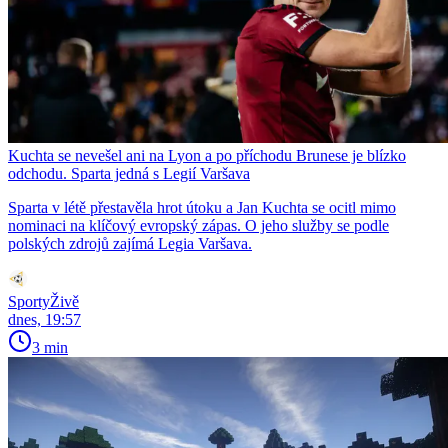
Kuchta se nevešel ani na Lyon a po příchodu Brunese je blízko
odchodu. Sparta jedná s Legií Varšava
Sparta v létě přestavěla hrot útoku a Jan Kuchta se ocitl mimo
nominaci na klíčový evropský zápas. O jeho služby se podle
polských zdrojů zajímá Legia Varšava.
SportyŽivě
dnes, 19:57
3 min