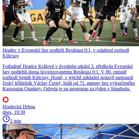
Hradec v Evropské lize podlehl Besiktasi 0:1, v oslabení rozhodl
Kilicsoy
Fotbalisté Hradce Králové v úvodním utkání 3. předkola Evropské
ligy podlehli doma favorizovanému Besiktasi 0:1. V 80. minutě
rozhodl Semih Kilicsoy. Hosté, v jejichž základní sestavě nastoupil
český křídelník Václav Černý, hráli od 71. minuty bez vyloučeného
Kassouma Ouattary. Odveta je na programu za týden v Istanbulu.
Hradecká Drbna
dnes, 19:30
2 min