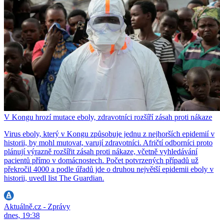
V Kongu hrozí mutace eboly, zdravotníci rozšíří zásah proti nákaze
Virus eboly, který v Kongu způsobuje jednu z nejhorších epidemií v
historii, by mohl mutovat, varují zdravotníci. Afričtí odborníci proto
plánují výrazně rozšířit zásah proti nákaze, včetně vyhledávání
pacientů přímo v domácnostech. Počet potvrzených případů už
překročil 4000 a podle úřadů jde o druhou největší epidemii eboly v
historii, uvedl list The Guardian.
Aktuálně.cz - Zprávy
dnes, 19:38