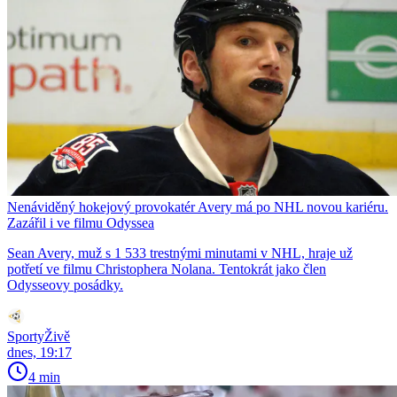
Nenáviděný hokejový provokatér Avery má po NHL novou kariéru.
Zazářil i ve filmu Odyssea
Sean Avery, muž s 1 533 trestnými minutami v NHL, hraje už
potřetí ve filmu Christophera Nolana. Tentokrát jako člen
Odysseovy posádky.
SportyŽivě
dnes, 19:17
4 min