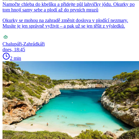
Namočte chleba do kbelíku a přidejte půl lahvičky jódu. Okurky po
tom hnojí samy sebe a plodí až do prvních mrazů
Okurky se mohou na zahradě změnit doslova v plodící nezmary.
Musíte je jen správně vyživit – a pak už se jen těšit z výsledků.
Chalupáři-Zahrádkáři
dnes, 18:45
2 min