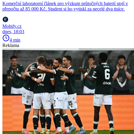
Komerční laboratorní článek pro výzkum průtočných baterií stojí v
přepočtu až 85 000 Kč. Student si ho vytiskl za necelé dva tisíce.
Mobify.cz
dnes, 18:03
4 min
Reklama