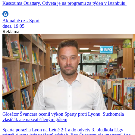
Kassouma Ouattary. Odveta je na programu za týden v Istanbulu.
Aktuálně.cz - Sport
dnes, 19:05
Reklama
Glosátor Švancara ocenil výkon Sparty proti Lyonu, Suchomela
vlastňák ale nazval šíleným gólem
Sparta porazila Lyon na Letné 2:1 a do odvety 3. předkola Ligy