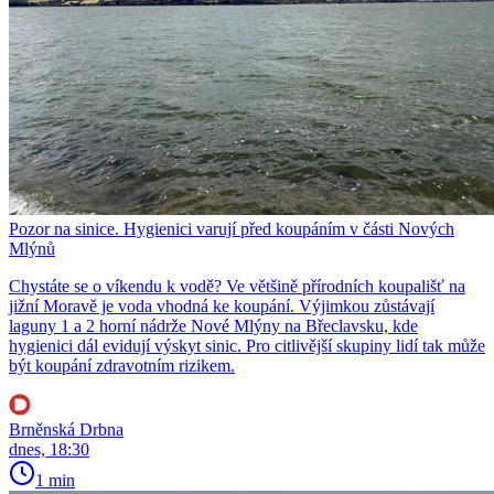
Pozor na sinice. Hygienici varují před koupáním v části Nových
Mlýnů
Chystáte se o víkendu k vodě? Ve většině přírodních koupališť na
jižní Moravě je voda vhodná ke koupání. Výjimkou zůstávají
laguny 1 a 2 horní nádrže Nové Mlýny na Břeclavsku, kde
hygienici dál evidují výskyt sinic. Pro citlivější skupiny lidí tak může
být koupání zdravotním rizikem.
Brněnská Drbna
dnes, 18:30
1 min