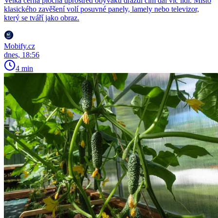
Velká černá plocha uprostřed obýváku dráždí čím dál víc lidí. Místo
klasického zavěšení volí posuvné panely, lamely nebo televizor,
který se tváří jako obraz.
Mobify.cz
dnes, 18:56
4 min