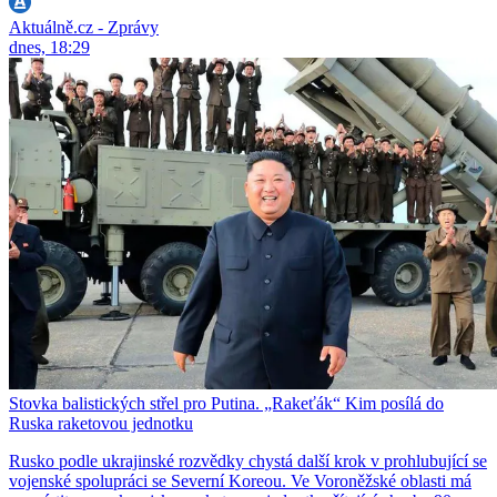
Aktuálně.cz - Zprávy
dnes, 18:29
Stovka balistických střel pro Putina. „Rakeťák“ Kim posílá do
Ruska raketovou jednotku
Rusko podle ukrajinské rozvědky chystá další krok v prohlubující se
vojenské spolupráci se Severní Koreou. Ve Voroněžské oblasti má