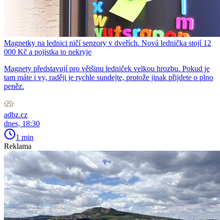
Magnetky na lednici ničí senzory v dveřích. Nová lednička stojí 12
000 Kč a pojistka to nekryje
Magnety představují pro většinu ledniček velkou hrozbu. Pokud je
tam máte i vy, raději je rychle sundejte, protože jinak přijdete o plno
peněz.
adbz.cz
dnes, 18:30
1 min
Reklama