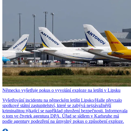
Německo vyšetřuje pokus o vyvolání exploze na letišti v Lipsku
Vyšetřování incidentu na německém letišti Lipsko/Halle převzalo
spolkové státní zastupitelství, které se zabývá nejzávažnější
kriminalitou týkající se například ohrožení bezpečnosti. Informovala
o tom ve čtvrtek agentura DPA. Úřad se sídlem v Karlsruhe má
podle agentury podezření na úmyslný pokus o způsobení exploze.