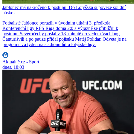
Jablonec má nakročeno k postupu. Do Lotyšska si poveze solidní
náskok
Fotbalisté Jablonce porazili v úvodním utkání 3. předkola
Konferenční ligy RFS Riga doma 2:0 a výrazně se přiblížili k
postupu. Severočechy poslal v 18. minutě do vedení Vachtang
Čanturišvili a po pauze přidal pojistku Matěj Polidar. Odveta je na
programu za týden na stadionu lídra lotyšské ligy.
Aktuálně.cz - Sport
dnes, 18:03