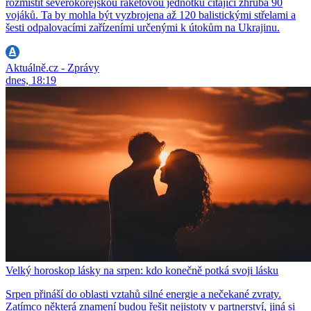
rozmístit severokorejskou raketovou jednotku čítající zhruba 90
vojáků. Ta by mohla být vyzbrojena až 120 balistickými střelami a
šesti odpalovacími zařízeními určenými k útokům na Ukrajinu.
Aktuálně.cz - Zprávy
dnes, 18:19
Velký horoskop lásky na srpen: kdo konečně potká svoji lásku
Srpen přináší do oblasti vztahů silné energie a nečekané zvraty.
Zatímco některá znamení budou řešit nejistoty v partnerství, jiná si