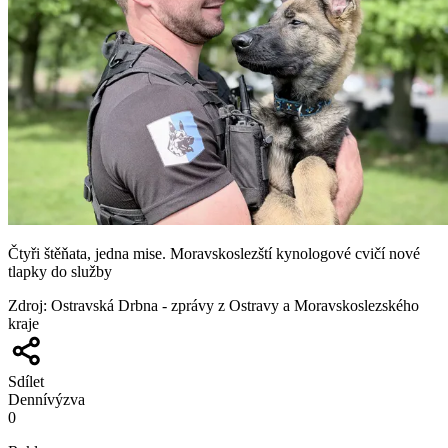
Čtyři štěňata, jedna mise. Moravskoslezští kynologové cvičí nové
tlapky do služby
Zdroj
:
Ostravská Drbna - zprávy z Ostravy a Moravskoslezského
kraje
Sdílet
Denní
výzva
0