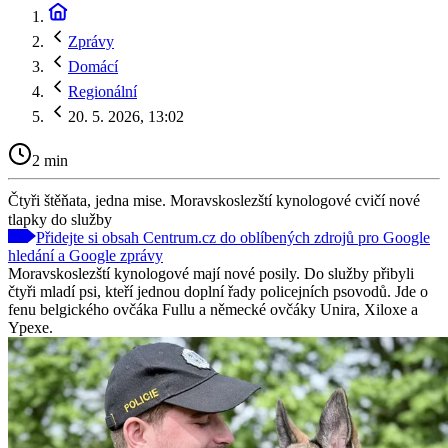
Zprávy
Domácí
Regionální
20. 5. 2026, 13:02
2 min
Čtyři štěňata, jedna mise. Moravskoslezští kynologové cvičí nové
tlapky do služby
Přidejte si obsah Centrum.cz do oblíbených zdrojů pro Google
hledání a Google zprávy
Moravskoslezští kynologové mají nové posily. Do služby přibyli
čtyři mladí psi, kteří jednou doplní řady policejních psovodů. Jde o
fenu belgického ovčáka Fullu a německé ovčáky Unira, Xiloxe a
Ypexe.