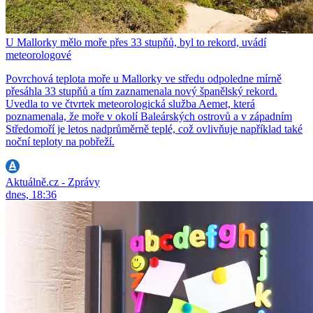
U Mallorky mělo moře přes 33 stupňů, byl to rekord, uvádí
meteorologové
Povrchová teplota moře u Mallorky ve středu odpoledne mírně
přesáhla 33 stupňů a tím zaznamenala nový španělský rekord.
Uvedla to ve čtvrtek meteorologická služba Aemet, která
poznamenala, že moře v okolí Baleárských ostrovů a v západním
Středomoří je letos nadprůměrně teplé, což ovlivňuje například také
noční teploty na pobřeží.
Aktuálně.cz - Zprávy
dnes, 18:36