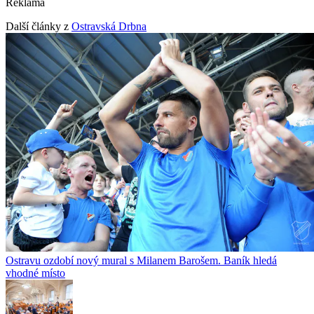
Reklama
Další články z
Ostravská Drbna
Ostravu ozdobí nový mural s Milanem Barošem. Baník hledá
vhodné místo