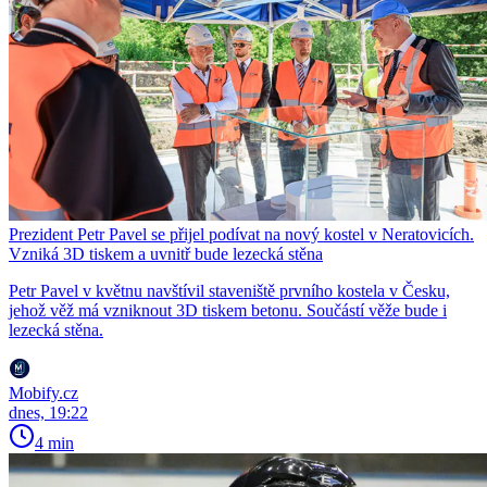
Prezident Petr Pavel se přijel podívat na nový kostel v Neratovicích.
Vzniká 3D tiskem a uvnitř bude lezecká stěna
Petr Pavel v květnu navštívil staveniště prvního kostela v Česku,
jehož věž má vzniknout 3D tiskem betonu. Součástí věže bude i
lezecká stěna.
Mobify.cz
dnes, 19:22
4 min