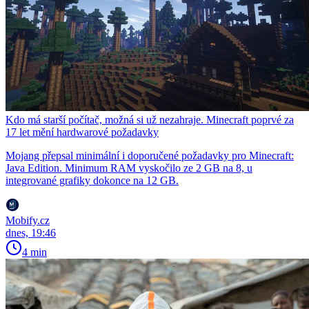
Kdo má starší počítač, možná si už nezahraje. Minecraft poprvé za
17 let mění hardwarové požadavky
Mojang přepsal minimální i doporučené požadavky pro Minecraft:
Java Edition. Minimum RAM vyskočilo ze 2 GB na 8, u
integrované grafiky dokonce na 12 GB.
Mobify.cz
dnes, 19:46
4 min