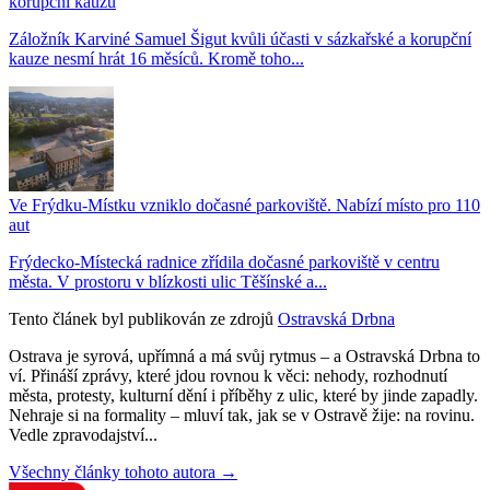
korupční kauzu
Záložník Karviné Samuel Šigut kvůli účasti v sázkařské a korupční
kauze nesmí hrát 16 měsíců. Kromě toho...
Ve Frýdku-Místku vzniklo dočasné parkoviště. Nabízí místo pro 110
aut
Frýdecko-Místecká radnice zřídila dočasné parkoviště v centru
města. V prostoru v blízkosti ulic Těšínské a...
Tento článek byl publikován ze zdrojů
Ostravská Drbna
Ostrava je syrová, upřímná a má svůj rytmus – a Ostravská Drbna to
ví. Přináší zprávy, které jdou rovnou k věci: nehody, rozhodnutí
města, protesty, kulturní dění i příběhy z ulic, které by jinde zapadly.
Nehraje si na formality – mluví tak, jak se v Ostravě žije: na rovinu.
Vedle zpravodajství...
Všechny články tohoto autora →