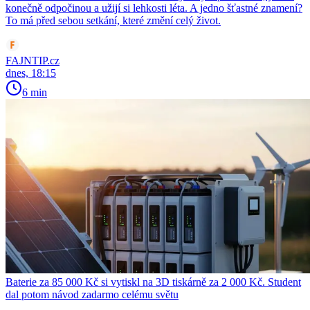
konečně odpočinou a užijí si lehkosti léta. A jedno šťastné znamení?
To má před sebou setkání, které změní celý život.
FAJNTIP.cz
dnes, 18:15
6 min
Baterie za 85 000 Kč si vytiskl na 3D tiskárně za 2 000 Kč. Student
dal potom návod zadarmo celému světu