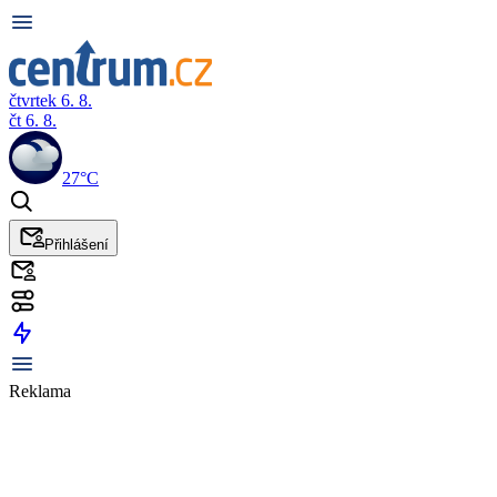
čtvrtek 6. 8.
čt 6. 8.
27°C
Přihlášení
Reklama