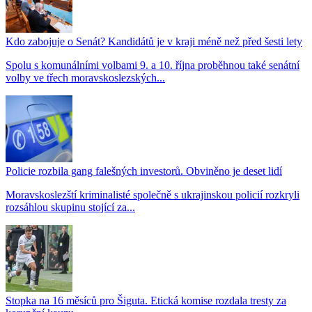
Kdo zabojuje o Senát? Kandidátů je v kraji méně než před šesti lety
Spolu s komunálními volbami 9. a 10. října proběhnou také senátní
volby ve třech moravskoslezských...
Policie rozbila gang falešných investorů. Obviněno je deset lidí
Moravskoslezští kriminalisté společně s ukrajinskou policií rozkryli
rozsáhlou skupinu stojící za...
Stopka na 16 měsíců pro Šiguta. Etická komise rozdala tresty za