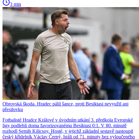
3 min
Obrovská škoda. Hradec pálil šance, proti Besiktasi nevyužil ani
přesilovku
Fotbalisté Hradce Králové v úvodním utkání 3. předkola Evropské
ligy podlehli doma favorizovanému Besiktasi 0:1. V 80. minutě
rozhodl Semih Kilicsoy. Hosté, v jejichž základní sestavě nastoupil
český křídelník Václav Černý, hráli od 71. minuty bez vyloučeného