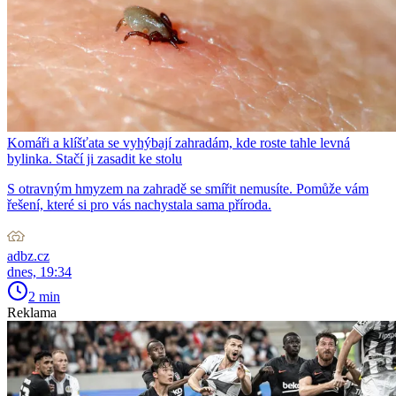
Komáři a klíšťata se vyhýbají zahradám, kde roste tahle levná
bylinka. Stačí ji zasadit ke stolu
S otravným hmyzem na zahradě se smířit nemusíte. Pomůže vám
řešení, které si pro vás nachystala sama příroda.
adbz.cz
dnes, 19:34
2 min
Reklama