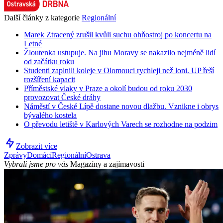
Další články z kategorie
Regionální
Marek Ztracený zrušil kvůli suchu ohňostroj po koncertu na
Letné
Žloutenka ustupuje. Na jihu Moravy se nakazilo nejméně lidí
od začátku roku
Studenti zaplnili koleje v Olomouci rychleji než loni. UP řeší
rozšíření kapacit
Příměstské vlaky v Praze a okolí budou od roku 2030
provozovat České dráhy
Náměstí v České Lípě dostane novou dlažbu. Vznikne i obrys
bývalého kostela
O převodu letiště v Karlových Varech se rozhodne na podzim
Zobrazit více
Zprávy
Domácí
Regionální
Ostrava
Vybrali jsme pro vás
Magazíny a zajímavosti