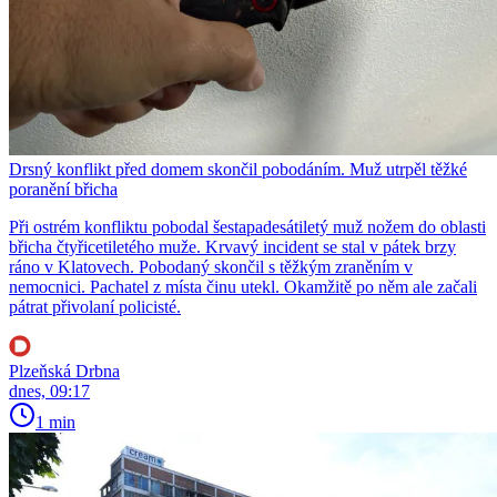
Drsný konflikt před domem skončil pobodáním. Muž utrpěl těžké
poranění břicha
Při ostrém konfliktu pobodal šestapadesátiletý muž nožem do oblasti
břicha čtyřicetiletého muže. Krvavý incident se stal v pátek brzy
ráno v Klatovech. Pobodaný skončil s těžkým zraněním v
nemocnici. Pachatel z místa činu utekl. Okamžitě po něm ale začali
pátrat přivolaní policisté.
Plzeňská Drbna
dnes, 09:17
1 min