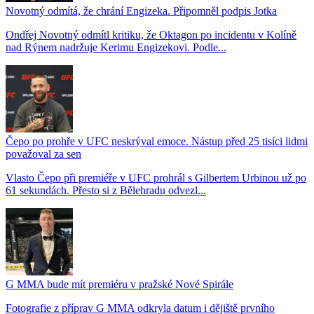
Novotný odmítá, že chrání Engizeka. Připomněl podpis Jotka
Ondřej Novotný odmítl kritiku, že Oktagon po incidentu v Kolíně
nad Rýnem nadržuje Kerimu Engizekovi. Podle...
Čepo po prohře v UFC neskrýval emoce. Nástup před 25 tisíci lidmi
považoval za sen
Vlasto Čepo při premiéře v UFC prohrál s Gilbertem Urbinou už po
61 sekundách. Přesto si z Bělehradu odvezl...
G MMA bude mít premiéru v pražské Nové Spirále
Fotografie z příprav G MMA odkryla datum i dějiště prvního