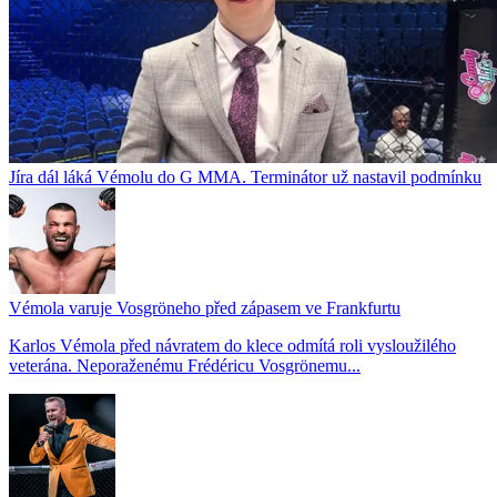
Jíra dál láká Vémolu do G MMA. Terminátor už nastavil podmínku
Vémola varuje Vosgröneho před zápasem ve Frankfurtu
Karlos Vémola před návratem do klece odmítá roli vysloužilého
veterána. Neporaženému Frédéricu Vosgrönemu...