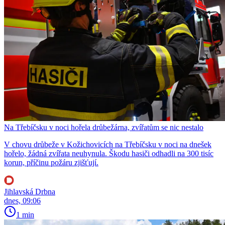
Na Třebíčsku v noci hořela drůbežárna, zvířatům se nic nestalo
V chovu drůbeže v Kožichovicích na Třebíčsku v noci na dnešek
hořelo, žádná zvířata neuhynula. Škodu hasiči odhadli na 300 tisíc
korun, příčinu požáru zjišťují.
Jihlavská Drbna
dnes, 09:06
1 min