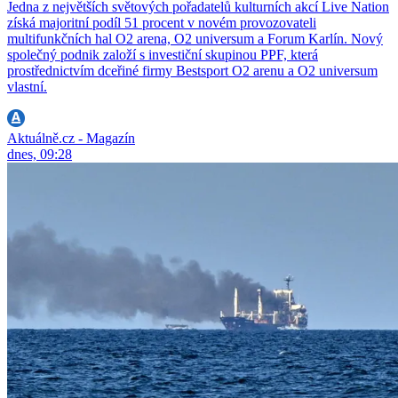
Jedna z největších světových pořadatelů kulturních akcí Live Nation
získá majoritní podíl 51 procent v novém provozovateli
multifunkčních hal O2 arena, O2 universum a Forum Karlín. Nový
společný podnik založí s investiční skupinou PPF, která
prostřednictvím dceřiné firmy Bestsport O2 arenu a O2 universum
vlastní.
Aktuálně.cz - Magazín
dnes, 09:28