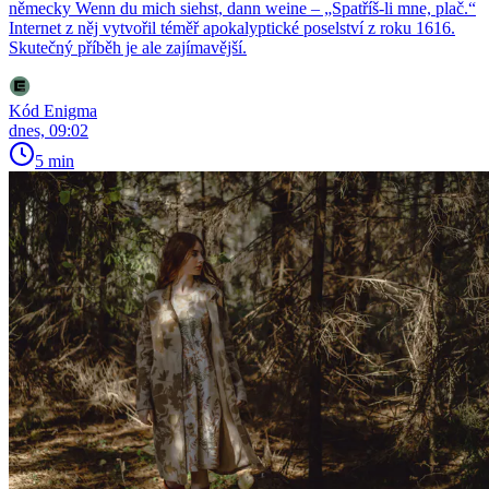
německy Wenn du mich siehst, dann weine – „Spatříš-li mne, plač.“
Internet z něj vytvořil téměř apokalyptické poselství z roku 1616.
Skutečný příběh je ale zajímavější.
Kód Enigma
dnes, 09:02
5 min