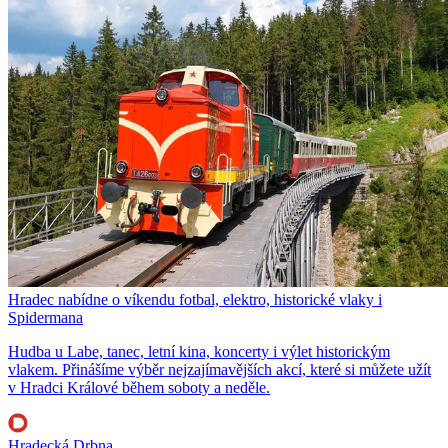
Hradec nabídne o víkendu fotbal, elektro, historické vlaky i
Spidermana
Hudba u Labe, tanec, letní kina, koncerty i výlet historickým
vlakem. Přinášíme výběr nejzajímavějších akcí, které si můžete užít
v Hradci Králové během soboty a neděle.
Hradecká Drbna