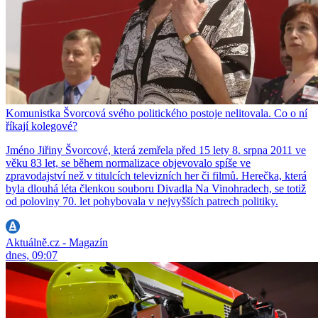
Komunistka Švorcová svého politického postoje nelitovala. Co o ní
říkají kolegové?
Jméno Jiřiny Švorcové, která zemřela před 15 lety 8. srpna 2011 ve
věku 83 let, se během normalizace objevovalo spíše ve
zpravodajství než v titulcích televizních her či filmů. Herečka, která
byla dlouhá léta členkou souboru Divadla Na Vinohradech, se totiž
od poloviny 70. let pohybovala v nejvyšších patrech politiky.
Aktuálně.cz - Magazín
dnes, 09:07