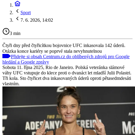
Sport
7. 6. 2026, 14:02
3 min
Čtyři dny před čtyřicítkou bojovnice UFC inkasovala 142 úderů.
Otázka konce kariéry se poprvé stala nevyhnutelnou
Přidejte si obsah Centrum.cz do oblíbených zdrojů pro Google
hledání a Google zprávy
Sobota 11. října 2025, Rio de Janeiro. Polská veteránka slámové
váhy UFC vstupuje do klece proti o dvanáct let mladší Julii Polastri.
Tři kola. Sto čtyřicet dva inkasovaných úderů oproti pětasedmdesáti
vlastním.