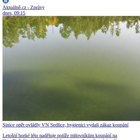
Aktuálně.cz - Zprávy
dnes, 09:15
Sinice opět ovládly VN Sedlice, hygienici vydali zákaz koupání
Letošní horké léto naděluje potíže milovníkům koupání na