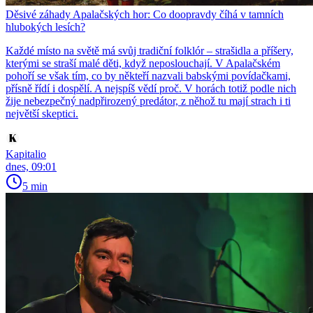
Děsivé záhady Apalačských hor: Co doopravdy číhá v tamních
hlubokých lesích?
Každé místo na světě má svůj tradiční folklór – strašidla a příšery,
kterými se straší malé děti, když neposlouchají. V Apalačském
pohoří se však tím, co by někteří nazvali babskými povídačkami,
přísně řídí i dospělí. A nejspíš vědí proč. V horách totiž podle nich
žije nebezpečný nadpřirozený predátor, z něhož tu mají strach i ti
největší skeptici.
Kapitalio
dnes, 09:01
5 min