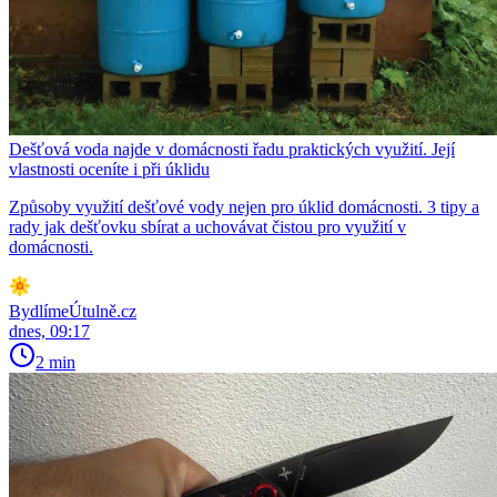
Dešťová voda najde v domácnosti řadu praktických využití. Její
vlastnosti oceníte i při úklidu
Způsoby využití dešťové vody nejen pro úklid domácnosti. 3 tipy a
rady jak dešťovku sbírat a uchovávat čistou pro využití v
domácnosti.
BydlímeÚtulně.cz
dnes, 09:17
2 min