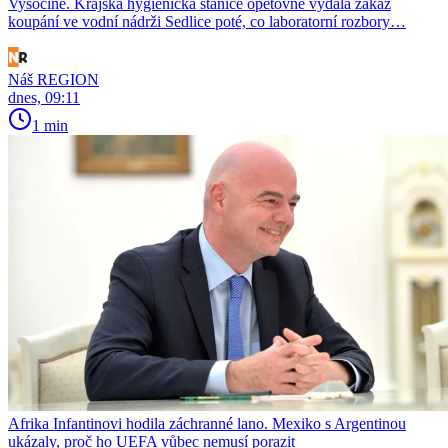
Vysočině. Krajská hygienická stanice opětovně vydala zákaz
koupání ve vodní nádrži Sedlice poté, co laboratorní rozbory…
Náš REGION
dnes, 09:11
1 min
Afrika Infantinovi hodila záchranné lano. Mexiko s Argentinou
ukázaly, proč ho UEFA vůbec nemusí porazit