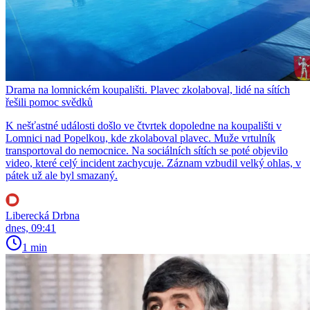
Drama na lomnickém koupališti. Plavec zkolaboval, lidé na sítích
řešili pomoc svědků
K nešťastné události došlo ve čtvrtek dopoledne na koupališti v
Lomnici nad Popelkou, kde zkolaboval plavec. Muže vrtulník
transportoval do nemocnice. Na sociálních sítích se poté objevilo
video, které celý incident zachycuje. Záznam vzbudil velký ohlas, v
pátek už ale byl smazaný.
Liberecká Drbna
dnes, 09:41
1 min