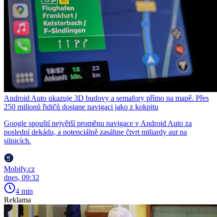
Android Auto ukazuje 3D budovy a semafory přímo na mapě. Přes
250 milionů řidičů dostane navigaci jako z kokpitu
Google spouští největší proměnu navigace v Android Auto za
poslední dekádu, a potenciálně zasáhne čtvrt miliardy aut na
silnicích.
Mobify.cz
dnes, 09:32
4 min
Reklama