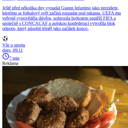
Ještě před několika dny vypadal Gianni Infantino jako prezident,
kterému se fotbalový svět začíná rozpadat pod rukama. UEFA mu
veřejně vypověděla důvěru, pohrozila bojkotem soutěží FIFA a
společně s CONCACAF a asijskou konfederací vytvořila blok
odporu, který působil téměř jako začátek konce.
Vše o sportu
dnes, 09:11
7 min
Reklama