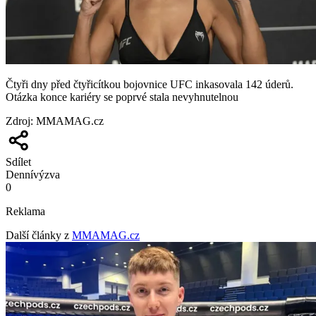
Čtyři dny před čtyřicítkou bojovnice UFC inkasovala 142 úderů.
Otázka konce kariéry se poprvé stala nevyhnutelnou
Zdroj
:
MMAMAG.cz
Sdílet
Denní
výzva
0
Reklama
Další články z
MMAMAG.cz