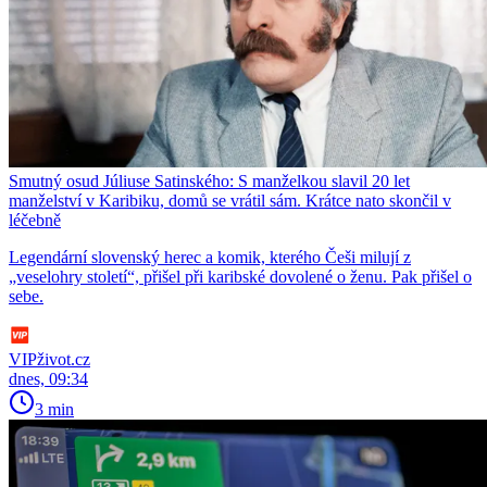
Smutný osud Júliuse Satinského: S manželkou slavil 20 let
manželství v Karibiku, domů se vrátil sám. Krátce nato skončil v
léčebně
Legendární slovenský herec a komik, kterého Češi milují z
„veselohry století“, přišel při karibské dovolené o ženu. Pak přišel o
sebe.
VIPživot.cz
dnes, 09:34
3 min