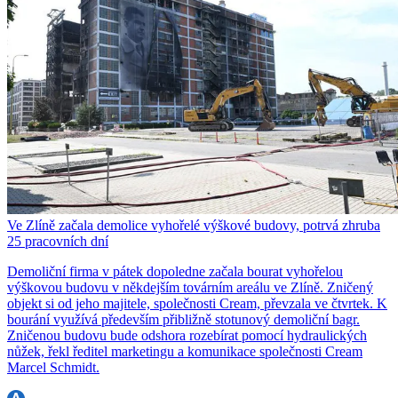
Ve Zlíně začala demolice vyhořelé výškové budovy, potrvá zhruba
25 pracovních dní
Demoliční firma v pátek dopoledne začala bourat vyhořelou
výškovou budovu v někdejším továrním areálu ve Zlíně. Zničený
objekt si od jeho majitele, společnosti Cream, převzala ve čtvrtek. K
bourání využívá především přibližně stotunový demoliční bagr.
Zničenou budovu bude odshora rozebírat pomocí hydraulických
nůžek, řekl ředitel marketingu a komunikace společnosti Cream
Marcel Schmidt.