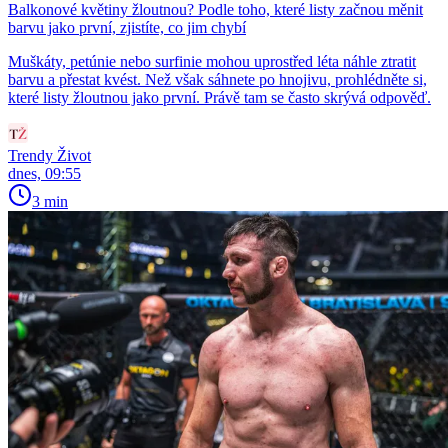
Balkonové květiny žloutnou? Podle toho, které listy začnou měnit
barvu jako první, zjistíte, co jim chybí
Muškáty, petúnie nebo surfinie mohou uprostřed léta náhle ztratit
barvu a přestat kvést. Než však sáhnete po hnojivu, prohlédněte si,
které listy žloutnou jako první. Právě tam se často skrývá odpověď.
Trendy Život
dnes, 09:55
3 min