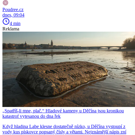
Poudree.cz
dnes, 09:04
4 min
Reklama
„Spatříš-li mne, plač.“ Hladové kameny u Děčína jsou kronikou
katastrof vytesanou do dna řek
Když hladina Labe klesne dostatečně nízko, u Děčína vystoupí z
vody kus pískovce popsaný čísly a větami. Nejznámější nápis zní