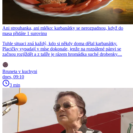
Ani strouhanka, ani mléko: karbanátky se nerozpadnou, když do
masa přidáte 1 surovinu
Tuhle situaci zná každý, kdo si někdy doma dělal karbanátky.
Placičky vypadají v míse dokonale, jenže na rozpálené pánvi se
začnou rozjíždět a z talíře je rázem hromádka suché drobenky....
Bruneta v kuchyni
dnes, 09:10
3 min