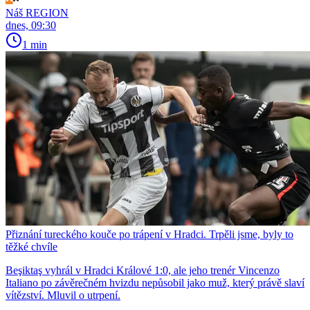
Náš REGION
dnes, 09:30
1 min
Přiznání tureckého kouče po trápení v Hradci. Trpěli jsme, byly to
těžké chvíle
Beşiktaş vyhrál v Hradci Králové 1:0, ale jeho trenér Vincenzo
Italiano po závěrečném hvizdu nepůsobil jako muž, který právě slaví
vítězství. Mluvil o utrpení.