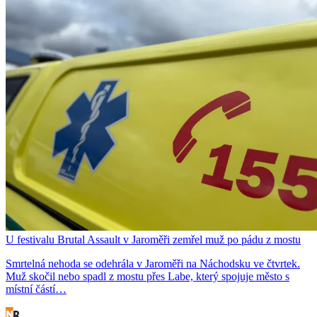
U festivalu Brutal Assault v Jaroměři zemřel muž po pádu z mostu
Smrtelná nehoda se odehrála v Jaroměři na Náchodsku ve čtvrtek.
Muž skočil nebo spadl z mostu přes Labe, který spojuje město s
místní částí…