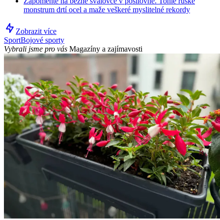
Zapomeňte na běžné svalovce v posilovně. Tohle ruské
monstrum drtí ocel a maže veškeré myslitelné rekordy
Zobrazit více
Sport
Bojové sporty
Vybrali jsme pro vás
Magazíny a zajímavosti