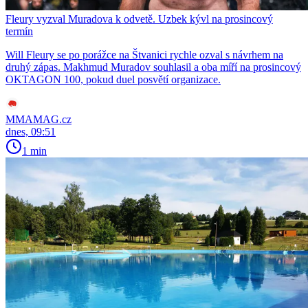
Fleury vyzval Muradova k odvetě. Uzbek kývl na prosincový
termín
Will Fleury se po porážce na Štvanici rychle ozval s návrhem na
druhý zápas. Makhmud Muradov souhlasil a oba míří na prosincový
OKTAGON 100, pokud duel posvětí organizace.
MMAMAG.cz
dnes, 09:51
1 min