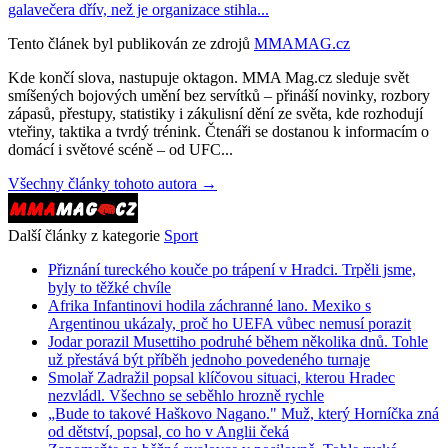
galavečera dřív, než je organizace stihla...
Tento článek byl publikován ze zdrojů
MMAMAG.cz
Kde končí slova, nastupuje oktagon. MMA Mag.cz sleduje svět
smíšených bojových umění bez servítků – přináší novinky, rozbory
zápasů, přestupy, statistiky i zákulisní dění ze světa, kde rozhodují
vteřiny, taktika a tvrdý trénink. Čtenáři se dostanou k informacím o
domácí i světové scéně – od UFC...
Všechny články tohoto autora →
Další články z kategorie
Sport
Přiznání tureckého kouče po trápení v Hradci. Trpěli jsme,
byly to těžké chvíle
Afrika Infantinovi hodila záchranné lano. Mexiko s
Argentinou ukázaly, proč ho UEFA vůbec nemusí porazit
Jodar porazil Musettiho podruhé během několika dnů. Tohle
už přestává být příběh jednoho povedeného turnaje
Smolař Zadražil popsal klíčovou situaci, kterou Hradec
nezvládl. Všechno se seběhlo hrozně rychle
„Bude to takové Haškovo Nagano." Muž, který Horníčka zná
od dětství, popsal, co ho v Anglii čeká