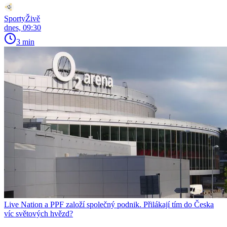
SportyŽivě
dnes, 09:30
3 min
Live Nation a PPF založí společný podnik. Přilákají tím do Česka
víc světových hvězd?