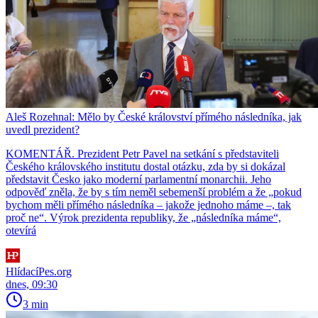
Aleš Rozehnal: Mělo by České království přímého následníka, jak
uvedl prezident?
KOMENTÁŘ. Prezident Petr Pavel na setkání s představiteli
Českého královského institutu dostal otázku, zda by si dokázal
představit Česko jako moderní parlamentní monarchii. Jeho
odpověď zněla, že by s tím neměl sebemenší problém a že „pokud
bychom měli přímého následníka – jakože jednoho máme –, tak
proč ne“. Výrok prezidenta republiky, že „následníka máme“,
otevírá
HlídacíPes.org
dnes, 09:30
3 min