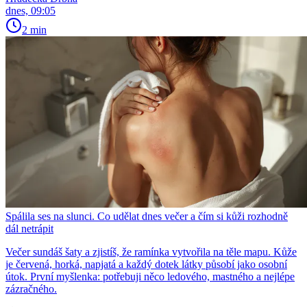
dnes, 09:05
2 min
Spálila ses na slunci. Co udělat dnes večer a čím si kůži rozhodně
dál netrápit
Večer sundáš šaty a zjistíš, že ramínka vytvořila na těle mapu. Kůže
je červená, horká, napjatá a každý dotek látky působí jako osobní
útok. První myšlenka: potřebuji něco ledového, mastného a nejlépe
zázračného.