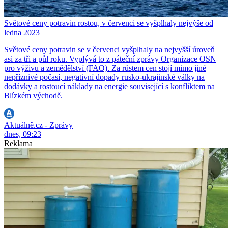
Světové ceny potravin rostou, v červenci se vyšplhaly nejvýše od
ledna 2023
Světové ceny potravin se v červenci vyšplhaly na nejvyšší úroveň
asi za tři a půl roku. Vyplývá to z páteční zprávy Organizace OSN
pro výživu a zemědělství (FAO). Za růstem cen stojí mimo jiné
nepříznivé počasí, negativní dopady rusko-ukrajinské války na
dodávky a rostoucí náklady na energie související s konfliktem na
Blízkém východě.
Aktuálně.cz - Zprávy
dnes, 09:23
Reklama