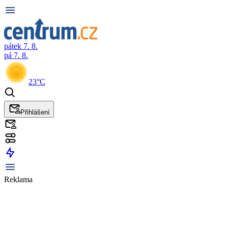
pátek 7. 8.
pá 7. 8.
23°C
Přihlášení
Reklama