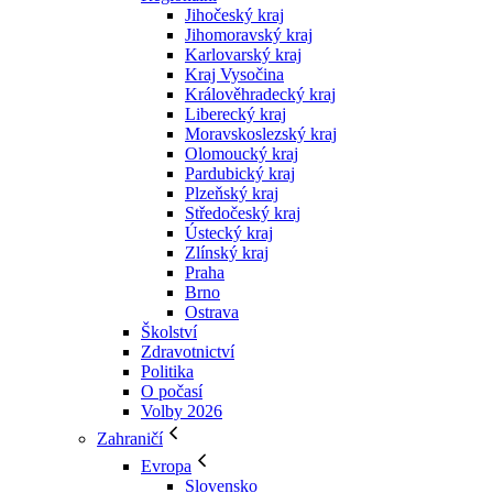
Jihočeský kraj
Jihomoravský kraj
Karlovarský kraj
Kraj Vysočina
Králověhradecký kraj
Liberecký kraj
Moravskoslezský kraj
Olomoucký kraj
Pardubický kraj
Plzeňský kraj
Středočeský kraj
Ústecký kraj
Zlínský kraj
Praha
Brno
Ostrava
Školství
Zdravotnictví
Politika
O počasí
Volby 2026
Zahraničí
Evropa
Slovensko