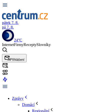
pátek 7. 8.
pá 7. 8.
24°C
Internet
Firmy
Recepty
Slovníky
Přihlášení
Zprávy
Domácí
Regionální