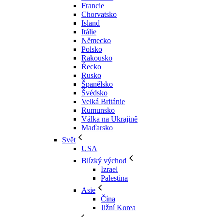
Francie
Chorvatsko
Island
Itálie
Německo
Polsko
Rakousko
Řecko
Rusko
Španělsko
Švédsko
Velká Británie
Rumunsko
Válka na Ukrajině
Maďarsko
Svět
USA
Blízký východ
Izrael
Palestina
Asie
Čína
Jižní Korea