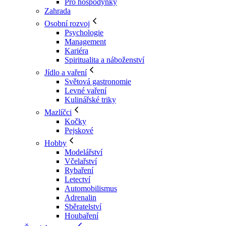
Pro hospodyňky
Zahrada
Osobní rozvoj
Psychologie
Management
Kariéra
Spiritualita a náboženství
Jídlo a vaření
Světová gastronomie
Levné vaření
Kulinářské triky
Mazlíčci
Kočky
Pejskové
Hobby
Modelářství
Včelařství
Rybaření
Letectví
Automobilismus
Adrenalin
Sběratelství
Houbaření