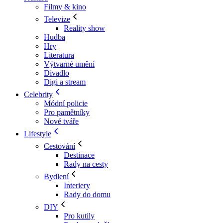
Filmy & kino
Televize
Reality show
Hudba
Hry
Literatura
Výtvarné umění
Divadlo
Digi a stream
Celebrity
Módní policie
Pro pamětníky
Nové tváře
Lifestyle
Cestování
Destinace
Rady na cesty
Bydlení
Interiery
Rady do domu
DIY
Pro kutily