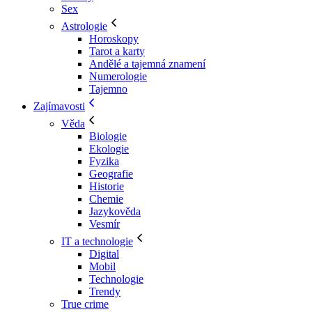
Sex
Astrologie
Horoskopy
Tarot a karty
Andělé a tajemná znamení
Numerologie
Tajemno
Zajímavosti
Věda
Biologie
Ekologie
Fyzika
Geografie
Historie
Chemie
Jazykověda
Vesmír
IT a technologie
Digital
Mobil
Technologie
Trendy
True crime