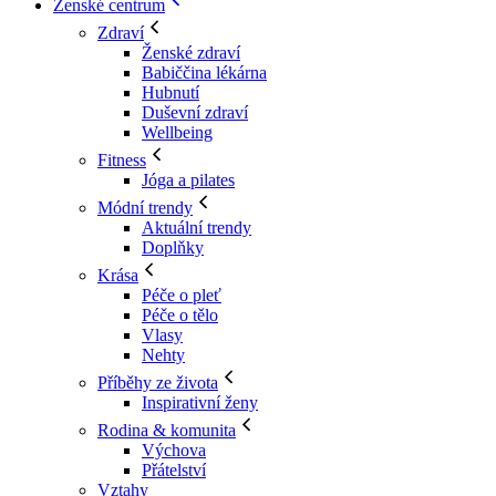
Ženské centrum
Zdraví
Ženské zdraví
Babiččina lékárna
Hubnutí
Duševní zdraví
Wellbeing
Fitness
Jóga a pilates
Módní trendy
Aktuální trendy
Doplňky
Krása
Péče o pleť
Péče o tělo
Vlasy
Nehty
Příběhy ze života
Inspirativní ženy
Rodina & komunita
Výchova
Přátelství
Vztahy