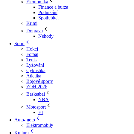
Ekonomika
Finance a burza
Podnikání
Spotřebitel
Krimi
Doprava
Nehody
Sport
Hokej
Fotbal
Tenis
Lyžování
Cyklistika
Atletika
Bojové sporty
ZOH 2026
Basketbal
NBA
Motosport
F1
Auto-moto
Elektromobily
Kultura