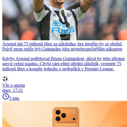
Arsenal dal 75 milionů liber za záložníka, bez kterého by se obešel.
Právě proto může být Guimarães jeho nejnebezpečnějším nákupem
Kdyby Arsenal potřeboval Bruna Guimarãese, dával by jeho přestup
smysl velmi snadno. Chybí vám elitní střední záložník, vezmete 75
milionů liber a koupíte jednoho z nejlepších v Premier League.
Vše o sportu
dnes, 17:21
5 min