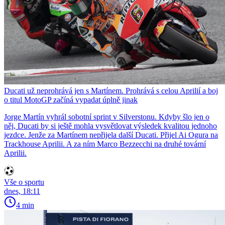
Ducati už neprohrává jen s Martínem. Prohrává s celou Aprilií a boj
o titul MotoGP začíná vypadat úplně jinak
Jorge Martín vyhrál sobotní sprint v Silverstonu. Kdyby šlo jen o
něj, Ducati by si ještě mohla vysvětlovat výsledek kvalitou jednoho
jezdce. Jenže za Martínem nepřijela další Ducati. Přijel Ai Ogura na
Trackhouse Aprilii. A za ním Marco Bezzecchi na druhé tovární
Aprilii.
Vše o sportu
dnes, 18:11
4 min