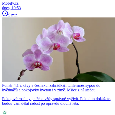
Mobify.cz
dnes, 19:53
5 min
Poměr 4:1 z kávy a česneku: zahrádkáři tuhle směs sypou do
květináčů a pokojovky kvetou i v zimě. Mšice z ní utečou
Pokojové rostliny je třeba vždy správně vyživit. Pokud to dokážete,
budou vám dělat radost po opravdu dlouhá léta.