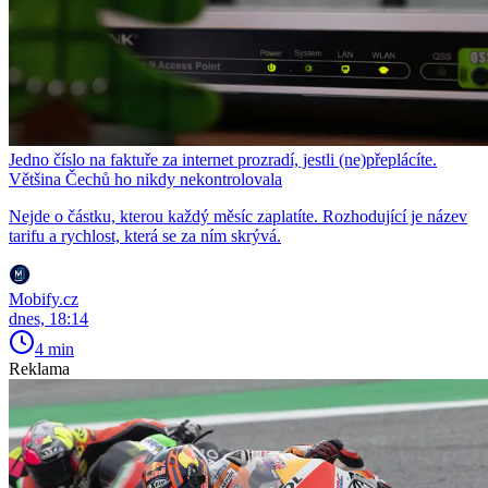
Jedno číslo na faktuře za internet prozradí, jestli (ne)přeplácíte.
Většina Čechů ho nikdy nekontrolovala
Nejde o částku, kterou každý měsíc zaplatíte. Rozhodující je název
tarifu a rychlost, která se za ním skrývá.
Mobify.cz
dnes, 18:14
4 min
Reklama