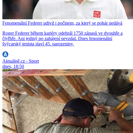
Fenomenální Federer udivil i počinem, za který se pohár nedává
Roger Federer během kariéry odehrál 1750 zápasů ve dvouhře a
čtyřhře. Ani jediný po zahájení nevzdal. Dnes fenomenální
švýcarský tenista slaví 45. narozeniny.
Aktuálně.cz - Sport
dnes, 18:50