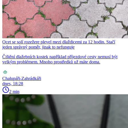
Ocet se solí rozežere plevel mezi dlaždicemi za 12 hodin. Stačí
jeden správný poměr, jinak to nefunguje
Čištění dlažebních kostek například příjezdové cesty nemusí být
velkým problémem. Mnoho prostředků už máte doma.
Chalupáři-Zahrádkáři
dnes, 18:28
2 min