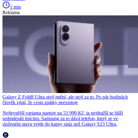
1 min
Reklama
Galaxy Z Fold8 Ultra stojí jmění, ale stojí za to. Po pár hodinách
člověk zjistí, že cesta zpátky neexistuje
Nejlevnější varianta startuje na 53 999 Kč, ta nejdražší se blíží
sedmdesáti tisícům. Samsung za to dává telefon, který se ve
složeném stavu vejde do kapsy snáz než Galaxy S23 Ultra.