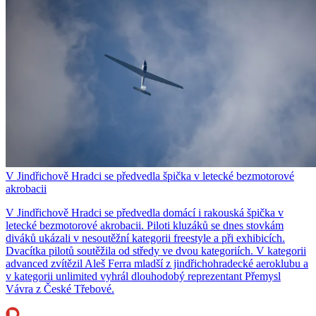
V Jindřichově Hradci se předvedla špička v letecké bezmotorové
akrobacii
V Jindřichově Hradci se předvedla domácí i rakouská špička v
letecké bezmotorové akrobacii. Piloti kluzáků se dnes stovkám
diváků ukázali v nesoutěžní kategorii freestyle a při exhibicích.
Dvacítka pilotů soutěžila od středy ve dvou kategoriích. V kategorii
advanced zvítězil Aleš Ferra mladší z jindřichohradecké aeroklubu a
v kategorii unlimited vyhrál dlouhodobý reprezentant Přemysl
Vávra z České Třebové.