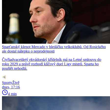
Sparťanský klenot Mercado v hledáčku velkoklubů. Od Rosického
ale dostal nálepku o neprodejnosti
Čtyřiadvacetiletý ekvádorský křídelník má na Letné smlouvu do
roku 2029 a právě rozhodl klíčový duel Ligy mistrů. Sparta ho
pouštět nehodlá.
SportyŽivě
dnes, 17:16
4 min