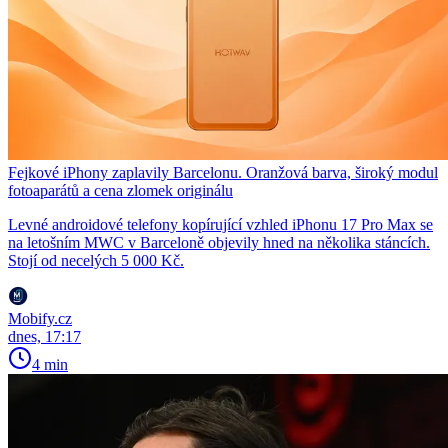
Fejkové iPhony zaplavily Barcelonu. Oranžová barva, široký modul
fotoaparátů a cena zlomek originálu
Levné androidové telefony kopírující vzhled iPhonu 17 Pro Max se
na letošním MWC v Barceloně objevily hned na několika stáncích.
Stojí od necelých 5 000 Kč.
Mobify.cz
dnes, 17:17
4 min