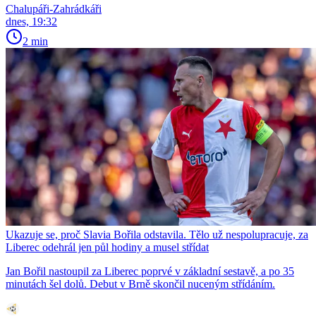
Chalupáři-Zahrádkáři
dnes, 19:32
2 min
Ukazuje se, proč Slavia Bořila odstavila. Tělo už nespolupracuje, za
Liberec odehrál jen půl hodiny a musel střídat
Jan Bořil nastoupil za Liberec poprvé v základní sestavě, a po 35
minutách šel dolů. Debut v Brně skončil nuceným střídáním.