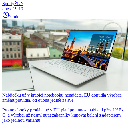
SportyŽivě
dnes, 19:19
3 min
Nabíječku už v krabici notebooku nenajdete. EU donutila výrobce
změnit pravidla, od dubna jedině za své
Pro notebooky prodávané v EU platí povinnost nabíjení přes USB-
C, a výrobci už nesmí nutit zákazníky kupovat balení s adaptérem
jako jedinou variantu.