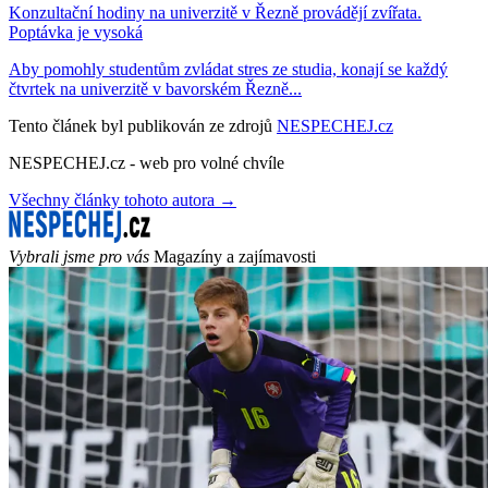
Konzultační hodiny na univerzitě v Řezně provádějí zvířata.
Poptávka je vysoká
Aby pomohly studentům zvládat stres ze studia, konají se každý
čtvrtek na univerzitě v bavorském Řezně...
Tento článek byl publikován ze zdrojů
NESPECHEJ.cz
NESPECHEJ.cz - web pro volné chvíle
Všechny články tohoto autora →
Vybrali jsme pro vás
Magazíny a zajímavosti