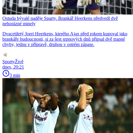
Ostuda bývalé naděje Sparty. Brankář Heerkens předvedl dvě
nehorázné minely
Dvacetiletý Joeri Heerkens, kterého Ajax před rokem kupoval jako
brankáře budoucnosti, si za šest srpnových dnů připsal dvě trapné
chyby, jednu v přípravě, druhou v ostrém zápase.
SportyŽivě
dnes, 20:21
3 min