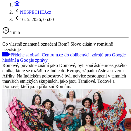
NESPECHEJ.cz
16. 5. 2026, 05:00
4 min
Co vlastně znamená označení Rom? Slovo cikán v romštině
neexistuje
Přidejte si obsah Centrum.cz do oblíbených zdrojů pro Google
hledání a Google zprávy
Romové, původně známí jako Domové, byli součástí euroasijského
etnika, které se rozšířilo z Indie do Evropy, západní Asie a severní
Afriky. Na Indickém poloostrově byli nejvíce zastoupeni v tamních
tmavších etnických skupinách, jako jsou Tamilové, Todové a
Domové, kteří jsou příbuzní Romům.