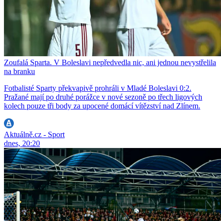
Zoufalá Sparta. V Boleslavi nepředvedla nic, ani jednou nevystřelila
na branku
Fotbalisté Sparty překvapivě prohráli v Mladé Boleslavi 0:2.
Pražané mají po druhé porážce v nové sezoně po třech ligových
kolech pouze tři body za upocené domácí vítězství nad Zlínem.
Aktuálně.cz - Sport
dnes, 20:20