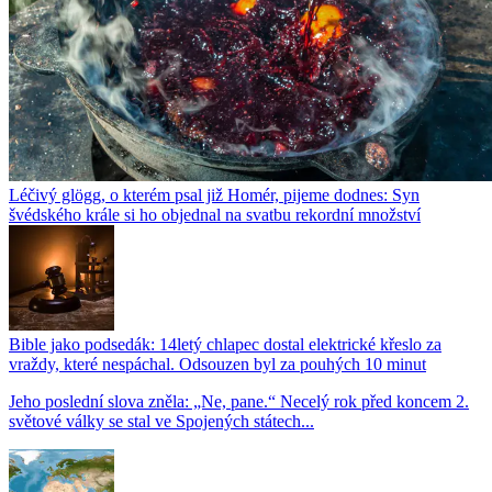
Léčivý glögg, o kterém psal již Homér, pijeme dodnes: Syn
švédského krále si ho objednal na svatbu rekordní množství
Bible jako podsedák: 14letý chlapec dostal elektrické křeslo za
vraždy, které nespáchal. Odsouzen byl za pouhých 10 minut
Jeho poslední slova zněla: „Ne, pane.“ Necelý rok před koncem 2.
světové války se stal ve Spojených státech...