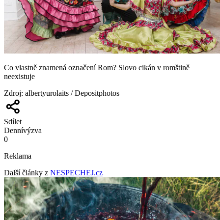
Co vlastně znamená označení Rom? Slovo cikán v romštině
neexistuje
Zdroj
:
albertyurolaits / Depositphotos
Sdílet
Denní
výzva
0
Reklama
Další články z
NESPECHEJ.cz