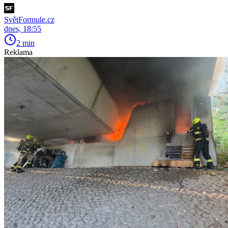
SvětFormule.cz
dnes, 18:55
2 min
Reklama