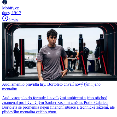
Mobify.cz
dnes, 19:17
5 min
Audi změnilo pravidla hry. Bortoleto chválí nový tým i jeho
mentalitu
Audi vstoupilo do formule 1 s velkými ambicemi a jeho příchod
znamenal pro bývalý tým Sauber zásadní změnu. Podle Gabriela
Bortoleta se proměnila nejen finanční situace a technické zázemí, ale
především mentalita celého týmu.