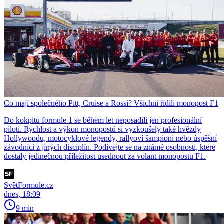
Co mají společného Pitt, Cruise a Rossi? Všichni řídili monopost F1
Do kokpitu formule 1 se během let neposadili jen profesionální
piloti. Rychlost a výkon monopostů si vyzkoušely také hvězdy
Hollywoodu, motocyklové legendy, rallyoví šampioni nebo úspěšní
závodníci z jiných disciplín. Podívejte se na známé osobnosti, které
dostaly jedinečnou příležitost usednout za volant monopostu F1.
SvětFormule.cz
dnes, 18:09
9 min