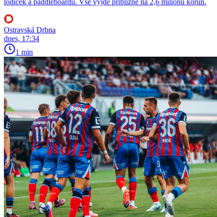
lodiček a paddleboardů. Vše vyjde přibližně na 2,6 milionu korun.
Ostravská Drbna
dnes, 17:34
1 min