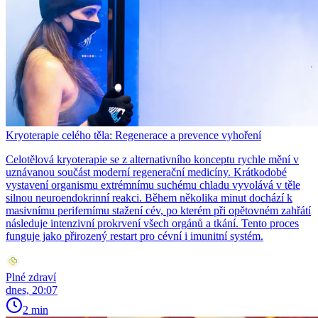
Kryoterapie celého těla: Regenerace a prevence vyhoření
Celotělová kryoterapie se z alternativního konceptu rychle mění v
uznávanou součást moderní regenerační medicíny. Krátkodobé
vystavení organismu extrémnímu suchému chladu vyvolává v těle
silnou neuroendokrinní reakci. Během několika minut dochází k
masivnímu perifernímu stažení cév, po kterém při opětovném zahřátí
následuje intenzivní prokrvení všech orgánů a tkání. Tento proces
funguje jako přirozený restart pro cévní i imunitní systém.
Plné zdraví
dnes, 20:07
2 min