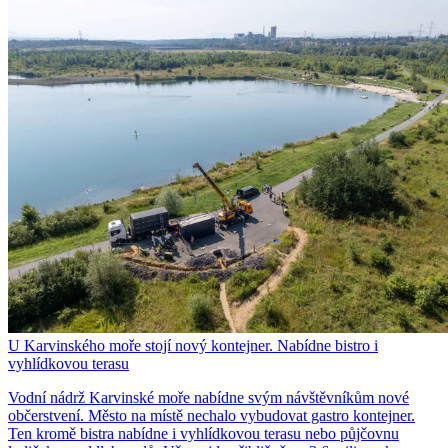
U Karvinského moře stojí nový kontejner. Nabídne bistro i
vyhlídkovou terasu
Vodní nádrž Karvinské moře nabídne svým návštěvníkům nové
občerstvení. Město na místě nechalo vybudovat gastro kontejner.
Ten kromě bistra nabídne i vyhlídkovou terasu nebo půjčovnu