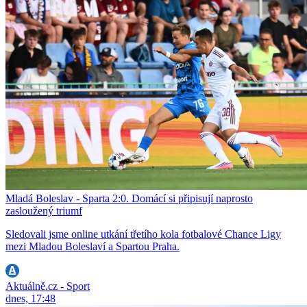
Mladá Boleslav - Sparta 2:0. Domácí si připisují naprosto
zasloužený triumf
Sledovali jsme online utkání třetího kola fotbalové Chance Ligy
mezi Mladou Boleslaví a Spartou Praha.
Aktuálně.cz - Sport
dnes, 17:48