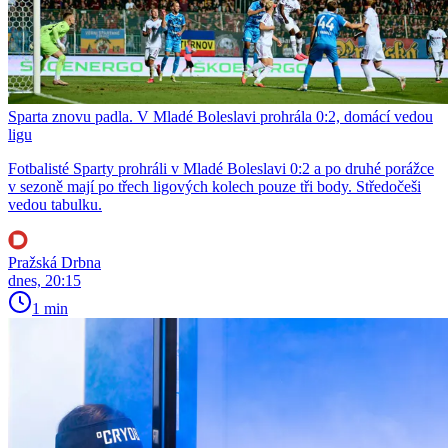
Sparta znovu padla. V Mladé Boleslavi prohrála 0:2, domácí vedou
ligu
Fotbalisté Sparty prohráli v Mladé Boleslavi 0:2 a po druhé porážce
v sezoně mají po třech ligových kolech pouze tři body. Středočeši
vedou tabulku.
Pražská Drbna
dnes, 20:15
1 min