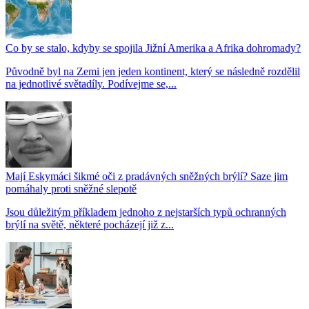
Co by se stalo, kdyby se spojila Jižní Amerika a Afrika dohromady?
Původně byl na Zemi jen jeden kontinent, který se následně rozdělil
na jednotlivé světadíly. Podívejme se,...
Mají Eskymáci šikmé oči z pradávných sněžných brýlí? Saze jim
pomáhaly proti sněžné slepotě
Jsou důležitým příkladem jednoho z nejstarších typů ochranných
brýlí na světě, některé pocházejí již z...