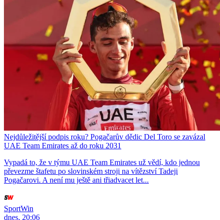
Nejdůležitější podpis roku? Pogačarův dědic Del Toro se zavázal
UAE Team Emirates až do roku 2031
Vypadá to, že v týmu UAE Team Emirates už vědí, kdo jednou
převezme štafetu po slovinském stroji na vítězství Tadeji
Pogačarovi. A není mu ještě ani třiadvacet let...
SportWin
dnes, 20:06