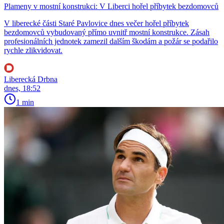
Plameny v mostní konstrukci: V Liberci hořel příbytek bezdomovců
V liberecké části Staré Pavlovice dnes večer hořel příbytek
bezdomovců vybudovaný přímo uvnitř mostní konstrukce. Zásah
profesionálních jednotek zamezil dalším škodám a požár se podařilo
rychle zlikvidovat.
Liberecká Drbna
dnes, 18:52
1 min