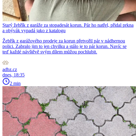
Starý žebřík z garáže za stopadesát korun. Pár ho natřel, přidal prkna
a obývák vypadá jako z katalogu
Žebřík z garážového prodeje za korun přetvořil pár v nádhernou
polici. Zabralo jim to jen chvilku a stálo je to pár korun. Navíc se
teď každé návštěvě svým dílem můžou pochlubit.
adbz.cz
dnes, 18:35
2 min