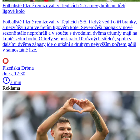
Fotbalisté Plzně remizovali v Teplicích 5:5 a nevyhráli ani třetí
ligové kolo
Fotbalisté Plzně remizovali v Teplicích 5:5, i když vedli o tři branky,
a nezvítězili ani ve třetím ligovém kole. Severočeši naopak v nové
sezoně stále neprohráli a v součtu s úvodními dvěma triumfy mají na
kontě sedm bodů. O trefy se postaralo 10 různých střelců, spolu s
dalšími dvěma zápasy jde o utkání s druhým nejvyšším počtem gólů
v samostatné lize.
Plzeňská Drbna
dnes, 17:30
3 min
Reklama