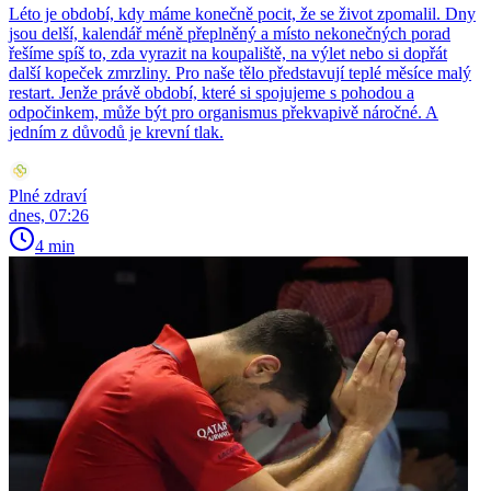
Léto je období, kdy máme konečně pocit, že se život zpomalil. Dny
jsou delší, kalendář méně přeplněný a místo nekonečných porad
řešíme spíš to, zda vyrazit na koupaliště, na výlet nebo si dopřát
další kopeček zmrzliny. Pro naše tělo představují teplé měsíce malý
restart. Jenže právě období, které si spojujeme s pohodou a
odpočinkem, může být pro organismus překvapivě náročné. A
jedním z důvodů je krevní tlak.
Plné zdraví
dnes, 07:26
4 min