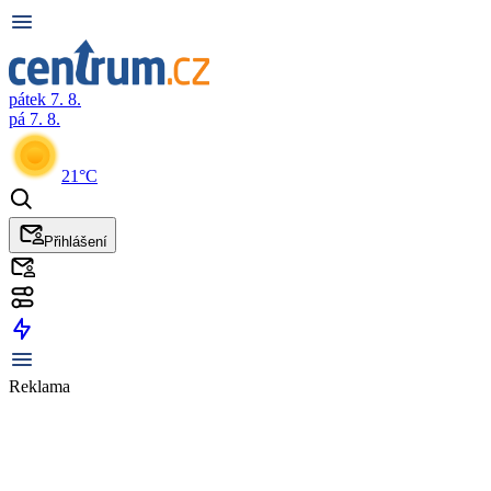
pátek 7. 8.
pá 7. 8.
21°C
Přihlášení
Reklama