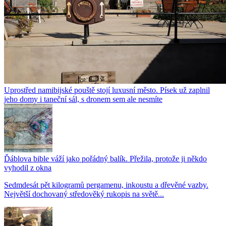
Uprostřed namibijské pouště stojí luxusní město. Písek už zaplnil
jeho domy i taneční sál, s dronem sem ale nesmíte
Ďáblova bible váží jako pořádný balík. Přežila, protože ji někdo
vyhodil z okna
Sedmdesát pět kilogramů pergamenu, inkoustu a dřevěné vazby.
Největší dochovaný středověký rukopis na světě...