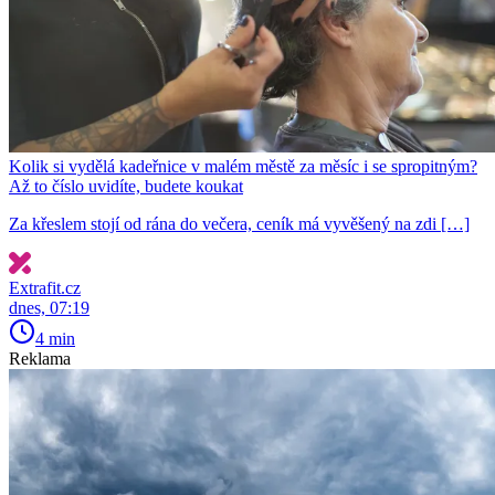
Kolik si vydělá kadeřnice v malém městě za měsíc i se spropitným?
Až to číslo uvidíte, budete koukat
Za křeslem stojí od rána do večera, ceník má vyvěšený na zdi […]
Extrafit.cz
dnes, 07:19
4 min
Reklama