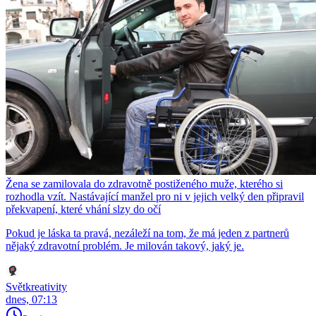
Žena se zamilovala do zdravotně postiženého muže, kterého si
rozhodla vzít. Nastávající manžel pro ni v jejich velký den připravil
překvapení, které vhání slzy do očí
Pokud je láska ta pravá, nezáleží na tom, že má jeden z partnerů
nějaký zdravotní problém. Je milován takový, jaký je.
Světkreativity
dnes, 07:13