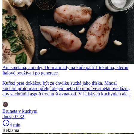
Ani smetana, ani olej. Do marinády na kuře patří 1 tekutina, kterou
Italové používají po generace
Kuřecí prsa dokážou být za chvilku suchá jako tříska. Mnozí
kuchaři proto maso přelijí olejem nebo ho utopí ve smetanové lázni,
aby zachránili aspoň trochu šťavnatosti. V italských kuchyních ale...
Bruneta v kuchyni
dnes, 07:32
4 min
Reklama