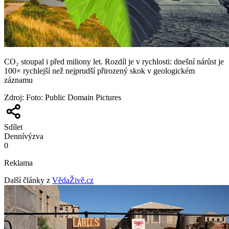
CO₂ stoupal i před miliony let. Rozdíl je v rychlosti: dnešní nárůst je
100× rychlejší než nejprudší přirozený skok v geologickém
záznamu
Zdroj
:
Foto: Public Domain Pictures
Sdílet
Denní
výzva
0
Reklama
Další články z
VědaŽivě.cz