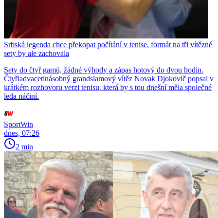
Srbská legenda chce překopat počítání v tenise, formát na tři vítězné
sety by ale zachovala
Sety do čtyř gamů, žádné výhody a zápas hotový do dvou hodin.
Čtyřiadvacetinásobný grandslamový vítěz Novak Djokovič popsal v
krátkém rozhovoru verzi tenisu, která by s tou dnešní měla společné
leda náčiní.
SportWin
dnes, 07:26
2 min