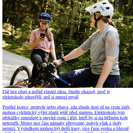
Dál bez obav a pořád vlastní silou. Studie ukazují, proč je
elektrokolo zdravější, než si mnozí myslí
Prudké kopce, protivítr nebo obava, zda zbude dost sil na cestu zpět,
mohou cyklistický výlet zhatit ještě před startem. Elektrokolo tyto
překážky zmenšuje a otevírá cestu i těm, kteří by si na běžném kole
netroufli. Motor sice část námahy převezme, pohyb však z jízdy
nemizí. Výsledkem mohou být delší trasy, více času venku a hlavně