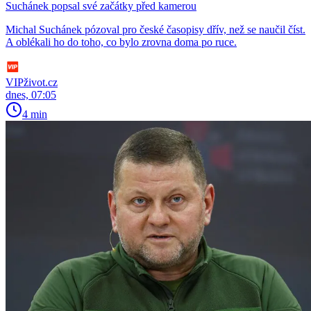
Suchánek popsal své začátky před kamerou
Michal Suchánek pózoval pro české časopisy dřív, než se naučil číst.
A oblékali ho do toho, co bylo zrovna doma po ruce.
VIPživot.cz
dnes, 07:05
4 min