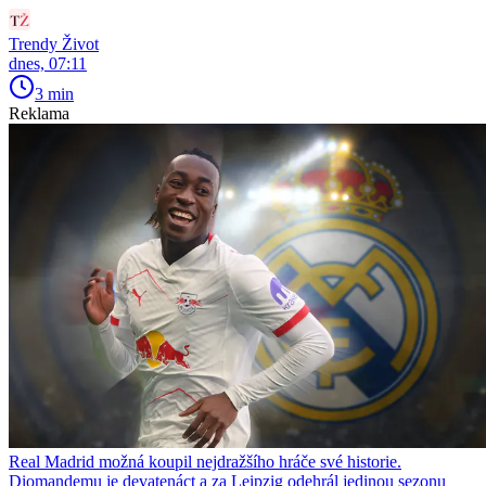
Trendy Život
dnes, 07:11
3 min
Reklama
Real Madrid možná koupil nejdražšího hráče své historie.
Diomandemu je devatenáct a za Leipzig odehrál jedinou sezonu