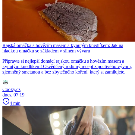
Rajská omáčka s hovězím masem a kynutým knedlíkem: Jak na
hladkou omáčku se základem v silném vývaru
Připravte si nejlepší domácí rajskou omáčku s hovězím masem a
kynutým knedlíkem! Osvědčený rodinný recept z poctivého vývaru,
zjemněný smetanou a bez zbytečného koření, který si zamilujete.
Cooky.cz
dnes, 07:19
4 min