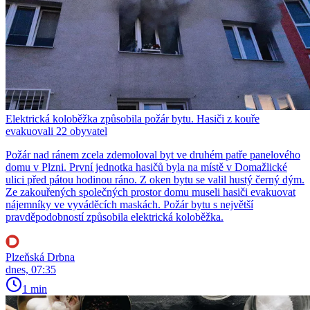
Elektrická koloběžka způsobila požár bytu. Hasiči z kouře
evakuovali 22 obyvatel
Požár nad ránem zcela zdemoloval byt ve druhém patře panelového
domu v Plzni. První jednotka hasičů byla na místě v Domažlické
ulici před pátou hodinou ráno. Z oken bytu se valil hustý černý dým.
Ze zakouřených společných prostor domu museli hasiči evakuovat
nájemníky ve vyváděcích maskách. Požár bytu s největší
pravděpodobností způsobila elektrická koloběžka.
Plzeňská Drbna
dnes, 07:35
1 min