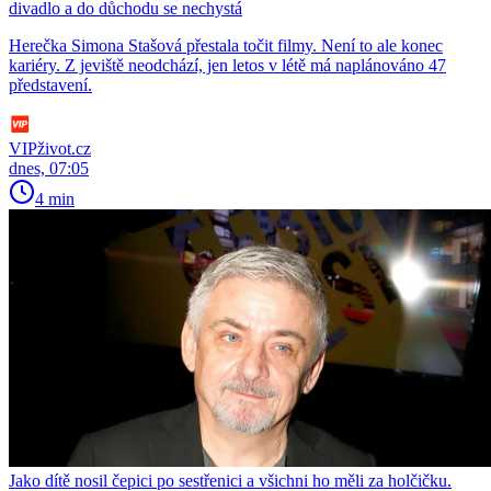
divadlo a do důchodu se nechystá
Herečka Simona Stašová přestala točit filmy. Není to ale konec
kariéry. Z jeviště neodchází, jen letos v létě má naplánováno 47
představení.
VIPživot.cz
dnes, 07:05
4 min
Jako dítě nosil čepici po sestřenici a všichni ho měli za holčičku.