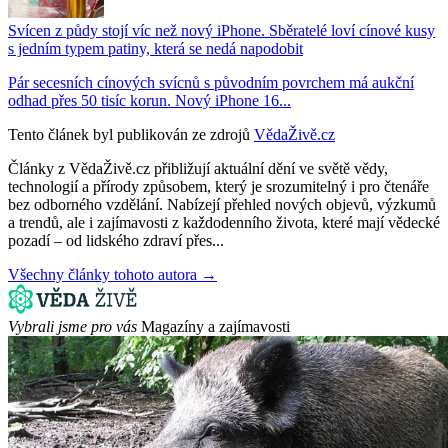
Svícen z půdy stojí víc než nový iPhone. Sběratelé loví cínové kusy
s jedním typem patiny, která se nedá napodobit
Pár secesních cínových svícnů s původním povrchem má aukční
odhad přes 50 tisíc korun. Nový iPhone 16...
Tento článek byl publikován ze zdrojů
VědaŽivě.cz
Články z VědaŽivě.cz přibližují aktuální dění ve světě vědy,
technologií a přírody způsobem, který je srozumitelný i pro čtenáře
bez odborného vzdělání. Nabízejí přehled nových objevů, výzkumů
a trendů, ale i zajímavosti z každodenního života, které mají vědecké
pozadí – od lidského zdraví přes...
Všechny články tohoto autora →
Vybrali jsme pro vás
Magazíny a zajímavosti