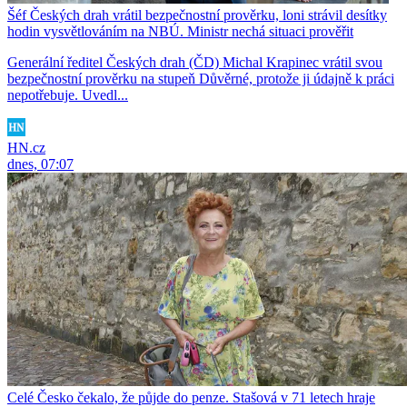
Šéf Českých drah vrátil bezpečnostní prověrku, loni strávil desítky
hodin vysvětlováním na NBÚ. Ministr nechá situaci prověřit
Generální ředitel Českých drah (ČD) Michal Krapinec vrátil svou
bezpečnostní prověrku na stupeň Důvěrné, protože ji údajně k práci
nepotřebuje. Uvedl...
HN.cz
dnes, 07:07
Celé Česko čekalo, že půjde do penze. Stašová v 71 letech hraje