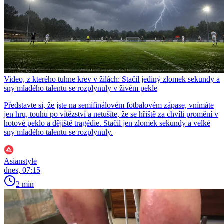
Video, z kterého tuhne krev v žilách: Stačil jediný zlomek sekundy a
sny mladého talentu se rozplynuly v živém pekle
Představte si, že jste na semifinálovém fotbalovém zápase, vnímáte
jen hru, touhu po vítězství a netušíte, že se hřiště za chvíli promění v
hotové peklo a dějiště tragédie. Stačil jen zlomek sekundy a velké
sny mladého talentu se rozplynuly.
Asianstyle
dnes, 07:15
2 min