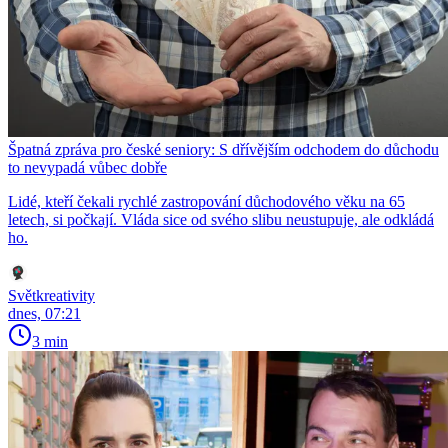
Špatná zpráva pro české seniory: S dřívějším odchodem do důchodu
to nevypadá vůbec dobře
Lidé, kteří čekali rychlé zastropování důchodového věku na 65
letech, si počkají. Vláda sice od svého slibu neustupuje, ale odkládá
ho.
Světkreativity
dnes, 07:21
3 min