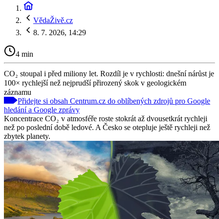
VědaŽivě.cz
8. 7. 2026, 14:29
4 min
CO₂ stoupal i před miliony let. Rozdíl je v rychlosti: dnešní nárůst je
100× rychlejší než nejprudší přirozený skok v geologickém
záznamu
Přidejte si obsah Centrum.cz do oblíbených zdrojů pro Google
hledání a Google zprávy
Koncentrace CO₂ v atmosféře roste stokrát až dvousetkrát rychleji
než po poslední době ledové. A Česko se otepluje ještě rychleji než
zbytek planety.