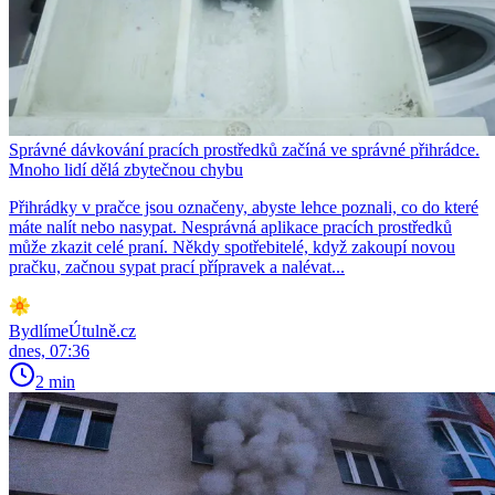
Správné dávkování pracích prostředků začíná ve správné přihrádce.
Mnoho lidí dělá zbytečnou chybu
Přihrádky v pračce jsou označeny, abyste lehce poznali, co do které
máte nalít nebo nasypat. Nesprávná aplikace pracích prostředků
může zkazit celé praní. Někdy spotřebitelé, když zakoupí novou
pračku, začnou sypat prací přípravek a nalévat...
BydlímeÚtulně.cz
dnes, 07:36
2 min