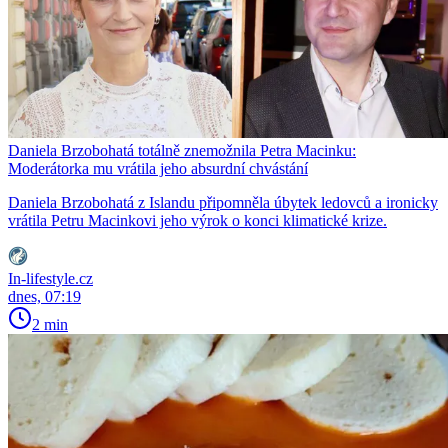
Daniela Brzobohatá totálně znemožnila Petra Macinku:
Moderátorka mu vrátila jeho absurdní chvástání
Daniela Brzobohatá z Islandu připomněla úbytek ledovců a ironicky
vrátila Petru Macinkovi jeho výrok o konci klimatické krize.
In-lifestyle.cz
dnes, 07:19
2 min