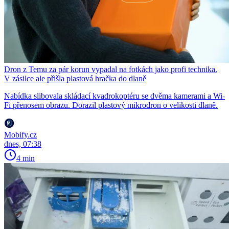
Dron z Temu za pár korun vypadal na fotkách jako profi technika.
V zásilce ale přišla plastová hračka do dlaně
Nabídka slibovala skládací kvadrokoptéru se dvěma kamerami a Wi-
Fi přenosem obrazu. Dorazil plastový mikrodron o velikosti dlaně.
Mobify.cz
dnes, 07:38
4 min