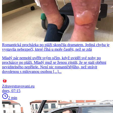
Romantická procházka po pláži skončila dramatem. Jediná chyba je
vystavila nebezpečí, které číhá u moře častěji, než se zdá
Mladý pár nemohl uvěřit svým očím, když uviděl své nohy po
procházce po pláži. Mladý muž se ženou zjistili, že se stali obětmi
neviditelného nepřítele. Není nic romantičtějšího, než strávit
dovolenou s milovanou osobou [...]...
Zdravestravovani.eu
dnes, 07:15
2 min