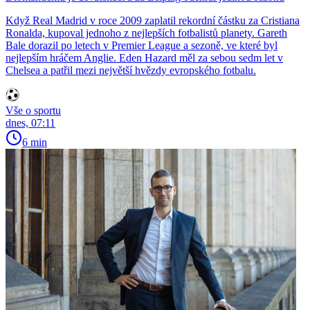
Když Real Madrid v roce 2009 zaplatil rekordní částku za Cristiana
Ronalda, kupoval jednoho z nejlepších fotbalistů planety. Gareth
Bale dorazil po letech v Premier League a sezoně, ve které byl
nejlepším hráčem Anglie. Eden Hazard měl za sebou sedm let v
Chelsea a patřil mezi největší hvězdy evropského fotbalu.
Vše o sportu
dnes, 07:11
6 min