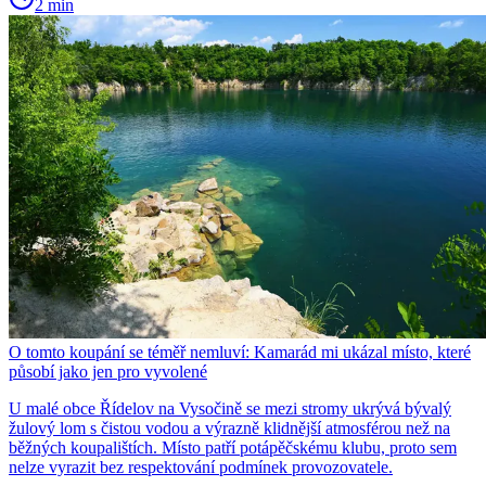
2 min
O tomto koupání se téměř nemluví: Kamarád mi ukázal místo, které
působí jako jen pro vyvolené
U malé obce Řídelov na Vysočině se mezi stromy ukrývá bývalý
žulový lom s čistou vodou a výrazně klidnější atmosférou než na
běžných koupalištích. Místo patří potápěčskému klubu, proto sem
nelze vyrazit bez respektování podmínek provozovatele.