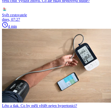
větší chuť vyrazit znovu. Co ale říkají nejnovější studie?
Svět cestovatele
dnes, 07:27
4 min
Léto a tlak. Co by měli vědět nejen hypertonici?