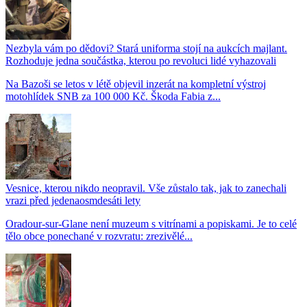
Nezbyla vám po dědovi? Stará uniforma stojí na aukcích majlant.
Rozhoduje jedna součástka, kterou po revoluci lidé vyhazovali
Na Bazoši se letos v létě objevil inzerát na kompletní výstroj
motohlídek SNB za 100 000 Kč. Škoda Fabia z...
Vesnice, kterou nikdo neopravil. Vše zůstalo tak, jak to zanechali
vrazi před jedenaosmdesáti lety
Oradour-sur-Glane není muzeum s vitrínami a popiskami. Je to celé
tělo obce ponechané v rozvratu: zrezivělé...