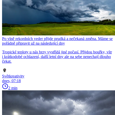
Po vlně rekordních veder přijde prudká a nečekaná změna. Máme se
pořádně připravit už na následující dny
Tropické teploty u nás brzy vystřídá jiné počasí. Přijdou bouřky, vítr
i krátkodobé ochlazení, další letní dny ale na sebe nenechají dlouho
čekat.
Světkreativity
dnes, 07:18
2 min