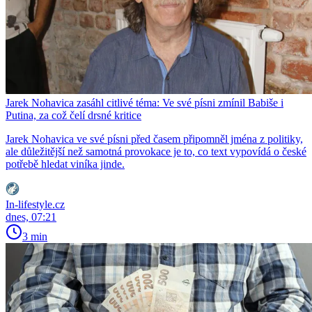
Jarek Nohavica zasáhl citlivé téma: Ve své písni zmínil Babiše i
Putina, za což čelí drsné kritice
Jarek Nohavica ve své písni před časem připomněl jména z politiky,
ale důležitější než samotná provokace je to, co text vypovídá o české
potřebě hledat viníka jinde.
In-lifestyle.cz
dnes, 07:21
3 min