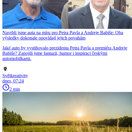
Navrhli jsme auta na míru pro Petra Pavla a Andreje Babiše: Oba
výsledky dokonale opovídají jejich povahám
Jaké auto by vystihovalo prezidenta Petra Pavla a premiéra Andreje
Babiše? Zapojili jsme fantazii, humor i inspiraci českými
automobilkami.
Světkreativity
dnes, 07:24
2 min