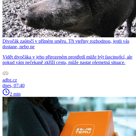
Divočák zaútočí v přímém směru. Tři vteřiny rozhodnou, jestli vás
dostane, nebo ne
Vidět divočáka v jeho přirozeném prostředí může být fascinující, ale
pokud vám nečekaně zkříží cestu, může nastat ošemetná situace.
adbz.cz
dnes, 07:40
2 min