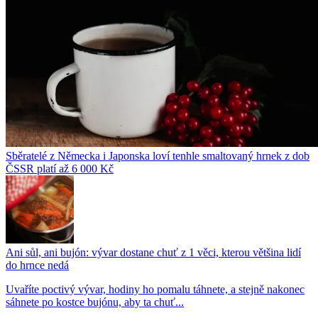
Sběratelé z Německa i Japonska loví tenhle smaltovaný hrnek z dob
ČSSR platí až 6 000 Kč
Ani sůl, ani bujón: vývar dostane chuť z 1 věci, kterou většina lidí
do hrnce nedá
Uvaříte poctivý vývar, hodiny ho pomalu táhnete, a stejně nakonec
sáhnete po kostce bujónu, aby ta chuť...