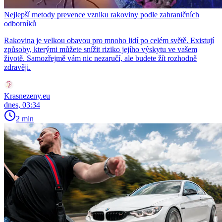
Nejlepší metody prevence vzniku rakoviny podle zahraničních
odborníků
Rakovina je velkou obavou pro mnoho lidí po celém světě. Existují
způsoby, kterými můžete snížit riziko jejího výskytu ve vašem
životě. Samozřejmě vám nic nezaručí, ale budete žít rozhodně
zdravěji.
Krasnezeny.eu
dnes, 03:34
2 min