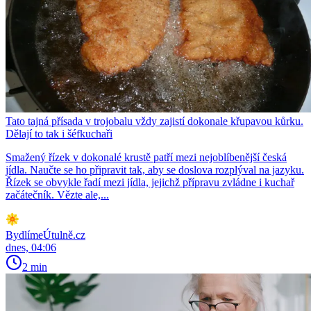
Tato tajná přísada v trojobalu vždy zajistí dokonale křupavou kůrku.
Dělají to tak i šéfkuchaři
Smažený řízek v dokonalé krustě patří mezi nejoblíbenější česká
jídla. Naučte se ho připravit tak, aby se doslova rozplýval na jazyku.
Řízek se obvykle řadí mezi jídla, jejichž přípravu zvládne i kuchař
začátečník. Vězte ale,...
BydlímeÚtulně.cz
dnes, 04:06
2 min