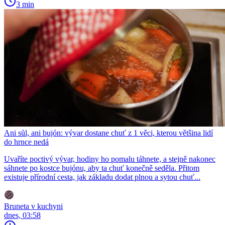
3 min
Ani sůl, ani bujón: vývar dostane chuť z 1 věci, kterou většina lidí
do hrnce nedá
Uvaříte poctivý vývar, hodiny ho pomalu táhnete, a stejně nakonec
sáhnete po kostce bujónu, aby ta chuť konečně seděla. Přitom
existuje přírodní cesta, jak základu dodat plnou a sytou chuť...
Bruneta v kuchyni
dnes, 03:58