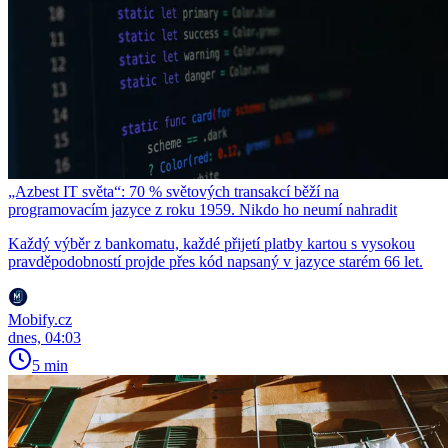
„Azbest IT světa“: 70 % světových transakcí běží na
programovacím jazyce z roku 1959. Nikdo ho neumí nahradit
Každý výběr z bankomatu, každé přijetí platby kartou s vysokou
pravděpodobností projde přes kód napsaný v jazyce starém 66 let.
Mobify.cz
dnes, 04:03
5 min