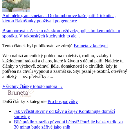
Ani mléko, ani smetana. Do bramborové kaše patří 1 tekutina,
kterou Rakušanky používají po generace
Bramborová kaše se u nás skoro vždycky pojí s hrnkem mléka u
sporáku. V rakouských kuchyních to ale...
Tento článek byl publikován ze zdrojů
Bruneta v kuchyni
Web nabízí autentický pohled na mateřství, rodinu, vztahy i
každodenní radosti a chaos, které k životu s dětmi patří. Najdete tu
články o výchově, zdraví, jídle, domácnosti i o chvílích, kdy je
potřeba na chvíli vypnout a zasmát se. Styl psaní je osobní, otevřený
a blízký – bez přetvářky a...
Všechny články tohoto autora →
Další články z kategorie
Pro hospodyňky
Jak vyčistit skvrny od kávy a čaje? Kombinujte domácí
suroviny
Bílé prádlo ztrazilo původní bělost? Použijte babský trik, za
30 minut bude zářivé jako sníh