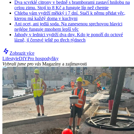
Dva scvrklé citrony v bedně s bramborami zastaví hnilobu na
celou zimu. Stojí to 8 Kč a funguje líp než chemie
Chleba vám vydrží měkký i 7 dní. Stačí k němu přidat věc,
kterou má každý doma v kuchyni
Ani ocet, ani jedlá soda. Na zanesenou sprchovou hlavici
nejlépe funguje mnohem lepší věc
Jahody v lednici vydrží dva dny. Kdo je ponoří do octové
lázně, jí čerstvé ještě po třech týdnech
Zobrazit více
Lifestyle
DIY
Pro hospodyňky
Vybrali jsme pro vás
Magazíny a zajímavosti