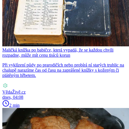
Maličká knížka po babičce, která vypadá, že se každou chvíli
rozpadne, může mít cenu tisíců korun
Při vyklízení půdy po prarodičích nebo probírá ní starých truhlic na
chalupě narazíme čas od času na zaprášené knížky s koženým či
plátěným hřbetem.
VědaŽivě.cz
dnes, 04:08
2 min