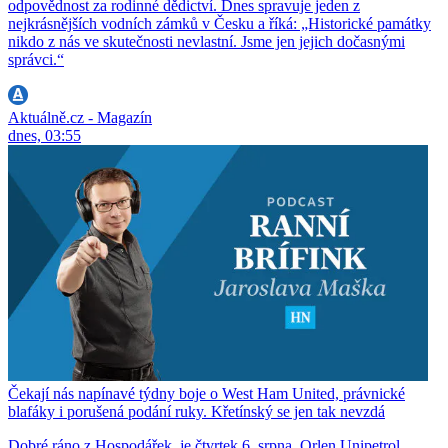
odpovědnost za rodinné dědictví. Dnes spravuje jeden z
nejkrásnějších vodních zámků v Česku a říká: „Historické památky
nikdo z nás ve skutečnosti nevlastní. Jsme jen jejich dočasnými
správci.“
Aktuálně.cz - Magazín
dnes, 03:55
Čekají nás napínavé týdny boje o West Ham United, právnické
blafáky i porušená podání ruky. Křetínský se jen tak nevzdá
Dobré ráno z Hospodářek, je čtvrtek 6. srpna, Orlen Unipetrol