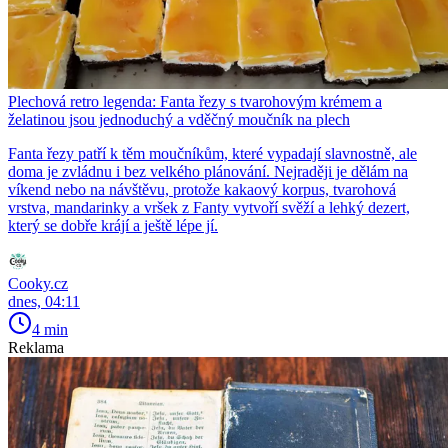
Plechová retro legenda: Fanta řezy s tvarohovým krémem a
želatinou jsou jednoduchý a vděčný moučník na plech
Fanta řezy patří k těm moučníkům, které vypadají slavnostně, ale
doma je zvládnu i bez velkého plánování. Nejraději je dělám na
víkend nebo na návštěvu, protože kakaový korpus, tvarohová
vrstva, mandarinky a vršek z Fanty vytvoří svěží a lehký dezert,
který se dobře krájí a ještě lépe jí.
Cooky.cz
dnes, 04:11
4 min
Reklama