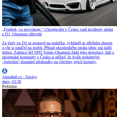
„Frajírek, co provokuje.“ Ukrajincům v Česku vadí incidenty piráta
z D1. Okamura přitvrdil
Za jízdy po D1 se postavil na sedačku, vykláněl se střešním oknem
a vše si natáčel na mobil. Případ ukrajinského piráta silnic má další
dohru. Zatímco šéf SPD Tomio Okamura žádá jeho deportaci, lidé z
ukrajinské komunity v Česku si stěžují, že kvůli podobným
„frajerům“ dopadají předsudky na všechny jejich krajany.
Aktuálně.cz - Zprávy
dnes, 03:30
Reklama