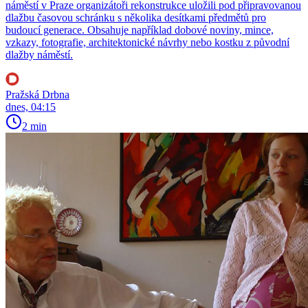
náměstí v Praze organizátoři rekonstrukce uložili pod připravovanou
dlažbu časovou schránku s několika desítkami předmětů pro
budoucí generace. Obsahuje například dobové noviny, mince,
vzkazy, fotografie, architektonické návrhy nebo kostku z původní
dlažby náměstí.
Pražská Drbna
dnes, 04:15
2 min