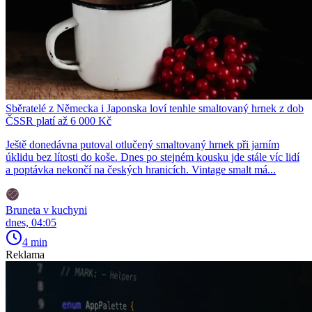
Sběratelé z Německa i Japonska loví tenhle smaltovaný hrnek z dob
ČSSR platí až 6 000 Kč
Ještě donedávna putoval otlučený smaltovaný hrnek při jarním
úklidu bez lítosti do koše. Dnes po stejném kousku jde stále víc lidí
a poptávka nekončí na českých hranicích. Vintage smalt má...
Bruneta v kuchyni
dnes, 04:05
4 min
Reklama