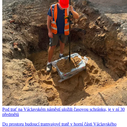
Pod trať na Václavském náměstí uložili časovou schránku, je v ní 30
předmětů
Do prostoru budoucí tramvajové tratě v horní části Václavského