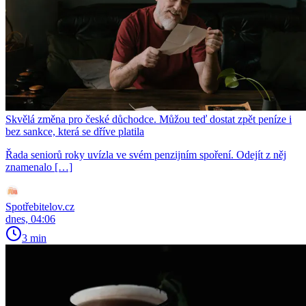
Skvělá změna pro české důchodce. Můžou teď dostat zpět peníze i
bez sankce, která se dříve platila
Řada seniorů roky uvízla ve svém penzijním spoření. Odejít z něj
znamenalo […]
Spotřebitelov.cz
dnes, 04:06
3 min