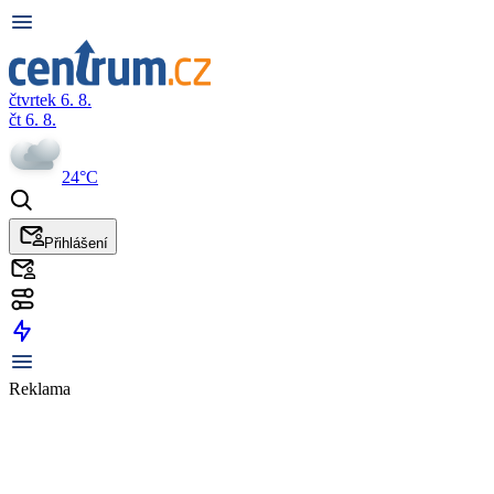
čtvrtek 6. 8.
čt 6. 8.
24°C
Přihlášení
Reklama