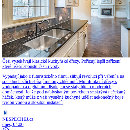
Češi vysekávají klasické kuchyňské dřezy. Pořizují lepší zařízení,
které ušetří spoustu času i vody
Vypadají jako z futuristického filmu, slibují revoluci při vaření a na
sociálních sítích sbírají miliony zhlédnutí. Multifunkční dřezy s
vodopádem a digitálním displejem se staly hitem moderních
domácností. Jenže pod nablýskaným povrchem se skrývá nečekaný
háček, který může z vaší vysněné kuchyně udělat nekonečný boj s
tvrdou vodou a složitou instalací.
NESPECHEJ.cz
dnes, 04:00