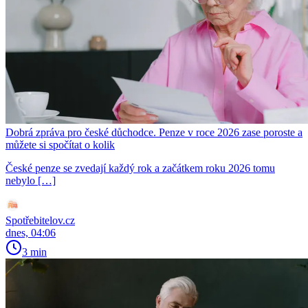
Dobrá zpráva pro české důchodce. Penze v roce 2026 zase poroste a
můžete si spočítat o kolik
České penze se zvedají každý rok a začátkem roku 2026 tomu
nebylo […]
Spotřebitelov.cz
dnes, 04:06
3 min