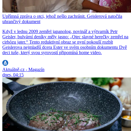
Upřímná zpráva o otci, jehož nešlo zachránit. Geislerová natočila
uhrančivý dokument
Když v lednu 2009 zemřel japanolog, novinář a výtvarník Petr
Geisler, bulvární deníky měly jasno: „Otec slavné herečky zemřel na
cirhózu jater.“ Tento reduktivní obraz se nyní pokouší rozbít
Geislerova nejmladší dcera Ester ve svém osobním dokumentu Dvě
deci tuše, který svou syrovostí připomíná home video.
Aktuálně.cz - Magazín
dnes, 04:15