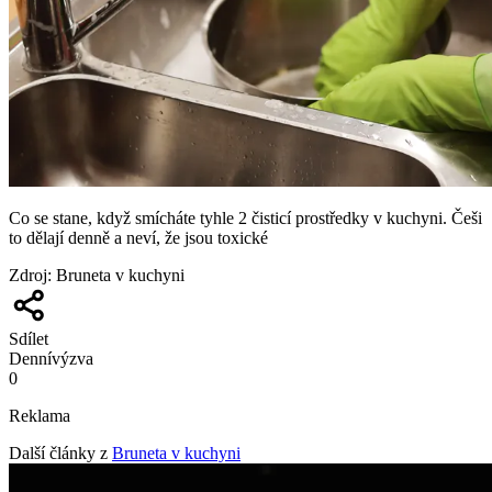
Co se stane, když smícháte tyhle 2 čisticí prostředky v kuchyni. Češi
to dělají denně a neví, že jsou toxické
Zdroj
:
Bruneta v kuchyni
Sdílet
Denní
výzva
0
Reklama
Další články z
Bruneta v kuchyni