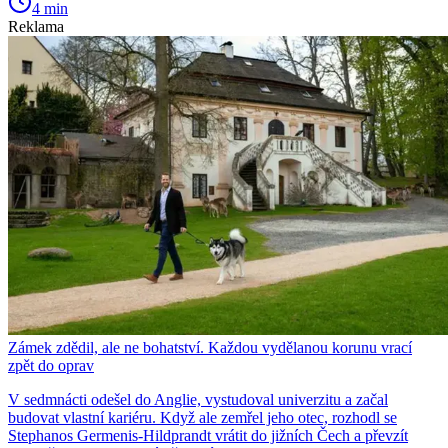
4 min
Reklama
Zámek zdědil, ale ne bohatství. Každou vydělanou korunu vrací
zpět do oprav
V sedmnácti odešel do Anglie, vystudoval univerzitu a začal
budovat vlastní kariéru. Když ale zemřel jeho otec, rozhodl se
Stephanos Germenis-Hildprandt vrátit do jižních Čech a převzít