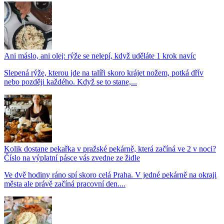
Ani máslo, ani olej: rýže se nelepí, když uděláte 1 krok navíc
Slepená rýže, kterou jde na talíři skoro krájet nožem, potká dřív
nebo později každého. Když se to stane,...
Kolik dostane pekařka v pražské pekárně, která začíná ve 2 v noci?
Číslo na výplatní pásce vás zvedne ze židle
Ve dvě hodiny ráno spí skoro celá Praha. V jedné pekárně na okraji
města ale právě začíná pracovní den....