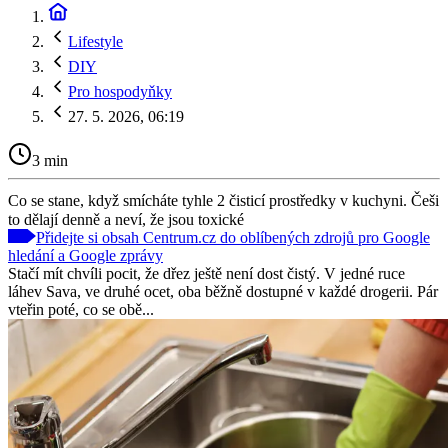
Lifestyle
DIY
Pro hospodyňky
27. 5. 2026, 06:19
3 min
Co se stane, když smícháte tyhle 2 čisticí prostředky v kuchyni. Češi
to dělají denně a neví, že jsou toxické
Přidejte si obsah Centrum.cz do oblíbených zdrojů pro Google
hledání a Google zprávy
Stačí mít chvíli pocit, že dřez ještě není dost čistý. V jedné ruce
láhev Sava, ve druhé ocet, oba běžně dostupné v každé drogerii. Pár
vteřin poté, co se obě...