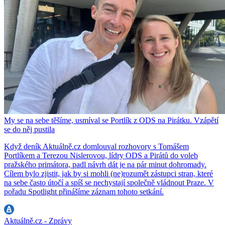
My se na sebe těšíme, usmíval se Portlík z ODS na Pirátku. Vzápětí
se do něj pustila
Když deník Aktuálně.cz domlouval rozhovory s Tomášem
Portlíkem a Terezou Nislerovou, lídry ODS a Pirátů do voleb
pražského primátora, padl návrh dát je na pár minut dohromady.
Cílem bylo zjistit, jak by si mohli (ne)rozumět zástupci stran, které
na sebe často útočí a spíš se nechystají společně vládnout Praze. V
pořadu Spotlight přinášíme záznam tohoto setkání.
Aktuálně.cz - Zprávy