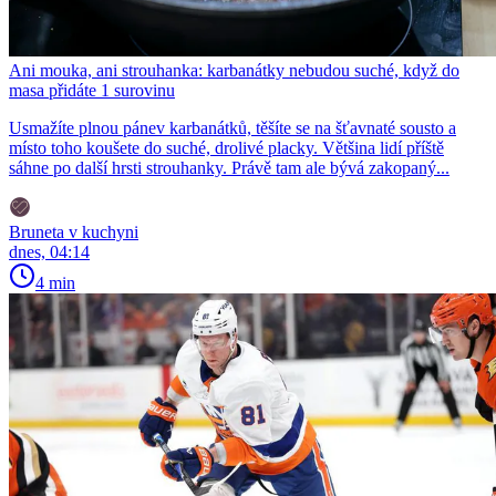
Ani mouka, ani strouhanka: karbanátky nebudou suché, když do
masa přidáte 1 surovinu
Usmažíte plnou pánev karbanátků, těšíte se na šťavnaté sousto a
místo toho koušete do suché, drolivé placky. Většina lidí příště
sáhne po další hrsti strouhanky. Právě tam ale bývá zakopaný...
Bruneta v kuchyni
dnes, 04:14
4 min