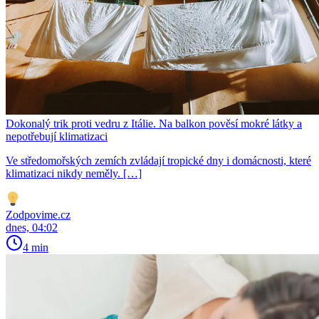
Dokonalý trik proti vedru z Itálie. Na balkon pověsí mokré látky a
nepotřebují klimatizaci
Ve středomořských zemích zvládají tropické dny i domácnosti, které
klimatizaci nikdy neměly. […]
Zodpovime.cz
dnes, 04:02
4 min