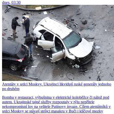
dnes, 03:30
Atentáty v srdci Moskvy. Ukrajinci likvidují ruské generály jednoho
po druhém
Bomba v restauraci, výbušnina v elektrické koloběžce či nálož pod
autem. Ukrajinské tajné služby rozpoutaly v týlu nepřítele
nekompromisní lov na velitele Putinovy invaze. Cílem atentátníků v
srdci Moskvy se stávají strůjci masakru v Buči i klíčové mozky