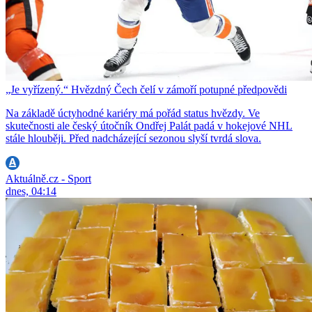
„Je vyřízený.“ Hvězdný Čech čelí v zámoří potupné předpovědi
Na základě úctyhodné kariéry má pořád status hvězdy. Ve
skutečnosti ale český útočník Ondřej Palát padá v hokejové NHL
stále hlouběji. Před nadcházející sezonou slyší tvrdá slova.
Aktuálně.cz - Sport
dnes, 04:14