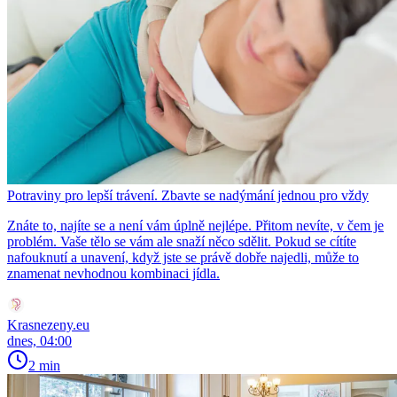
Potraviny pro lepší trávení. Zbavte se nadýmání jednou pro vždy
Znáte to, najíte se a není vám úplně nejlépe. Přitom nevíte, v čem je
problém. Vaše tělo se vám ale snaží něco sdělit. Pokud se cítíte
nafouknutí a unavení, když jste se právě dobře najedli, může to
znamenat nevhodnou kombinaci jídla.
Krasnezeny.eu
dnes, 04:00
2 min