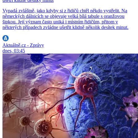
ušetří klidně desítky minut
Vypadá zvláštně, jako kdyby si z řidičů chtěl někdo vystřelit. Na
německých dálnicích se objevuje velká bílá tabule s oranžovou
šipkou. Její význam často uniká i místním řidičům, přitom v
některých případech zvládne ušetřit klidně několik desítek minut.
Aktuálně.cz - Zprávy
dnes, 03:45