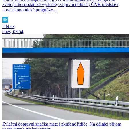
zveřejní hospodářské výsledky za první pololetí, ČNB představí
nové ekonomické prognózy...
HN.cz
dnes, 03:54
Zvláštní dopravní značka mate i zkušené řidiče. Na dálnici přitom