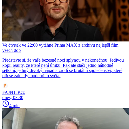
Ve čtvrtek ve 22:00 vytáhne Prima MAX z archivu nejlepší film
všech dob
Představte si, že vaše bezesné noci splynou v nekonečnou, šedivou
kopii reality, ze které není úniku. Pak ale stačí jedno náhodné
setkání, jediný divoký nápad a zrodí se brutální společenství, které
otřese základy moderního světa.
FAJNTIP.cz
dnes, 03:30
4 min