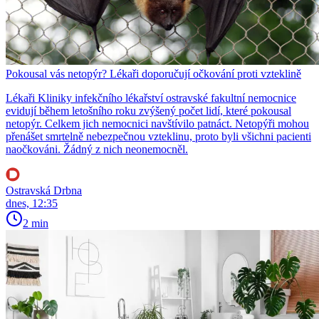
Pokousal vás netopýr? Lékaři doporučují očkování proti vzteklině
Lékaři Kliniky infekčního lékařství ostravské fakultní nemocnice
evidují během letošního roku zvýšený počet lidí, které pokousal
netopýr. Celkem jich nemocnici navštívilo patnáct. Netopýři mohou
přenášet smrtelně nebezpečnou vzteklinu, proto byli všichni pacienti
naočkováni. Žádný z nich neonemocněl.
Ostravská Drbna
dnes, 12:35
2 min