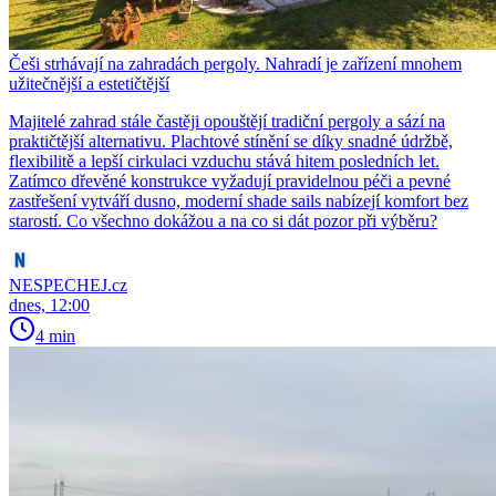
Češi strhávají na zahradách pergoly. Nahradí je zařízení mnohem
užitečnější a estetičtější
Majitelé zahrad stále častěji opouštějí tradiční pergoly a sází na
praktičtější alternativu. Plachtové stínění se díky snadné údržbě,
flexibilitě a lepší cirkulaci vzduchu stává hitem posledních let.
Zatímco dřevěné konstrukce vyžadují pravidelnou péči a pevné
zastřešení vytváří dusno, moderní shade sails nabízejí komfort bez
starostí. Co všechno dokážou a na co si dát pozor při výběru?
NESPECHEJ.cz
dnes, 12:00
4 min