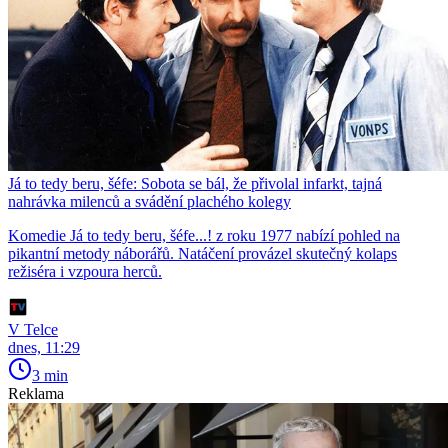
Já to tedy beru, šéfe: Sobota se bál, že přivolal infarkt, tajná
nahrávka milenců a svádění plachého kolegy
Komedie Já to tedy beru, šéfe...! z roku 1977 nabízí pohled na
pikantní metody náborářů. Natáčení provázel skutečný kolaps
režiséra i vzpoura herců.
V Telce
dnes, 11:29
3 min
Reklama