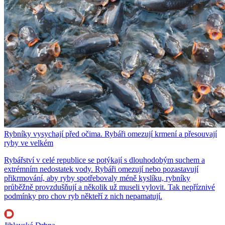
Rybníky vysychají před očima. Rybáři omezují krmení a přesouvají
ryby ve velkém
Rybářství v celé republice se potýkají s dlouhodobým suchem a
extrémním nedostatek vody. Rybáři omezují nebo pozastavují
přikrmování, aby ryby spotřebovaly méně kyslíku, rybníky
průběžně provzdušňují a několik už museli vylovit. Tak nepříznivé
podmínky pro chov ryb někteří z nich nepamatují.