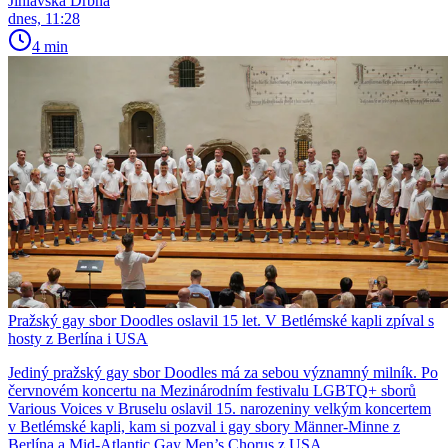
Jihlavská Drbna
dnes, 11:28
4 min
Pražský gay sbor Doodles oslavil 15 let. V Betlémské kapli zpíval s
hosty z Berlína i USA
Jediný pražský gay sbor Doodles má za sebou významný milník. Po
červnovém koncertu na Mezinárodním festivalu LGBTQ+ sborů
Various Voices v Bruselu oslavil 15. narozeniny velkým koncertem
v Betlémské kapli, kam si pozval i gay sbory Männer-Minne z
Berlína a Mid-Atlantic Gay Men’s Chorus z USA.