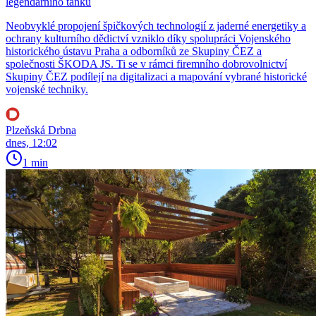
legendárního tanku
Neobvyklé propojení špičkových technologií z jaderné energetiky a
ochrany kulturního dědictví vzniklo díky spolupráci Vojenského
historického ústavu Praha a odborníků ze Skupiny ČEZ a
společnosti ŠKODA JS. Ti se v rámci firemního dobrovolnictví
Skupiny ČEZ podílejí na digitalizaci a mapování vybrané historické
vojenské techniky.
Plzeňská Drbna
dnes, 12:02
1 min