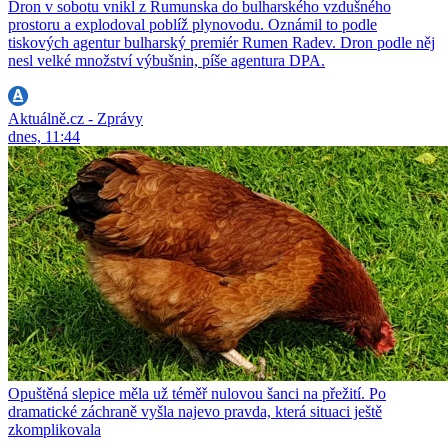
Dron v sobotu vnikl z Rumunska do bulharského vzdušného
prostoru a explodoval poblíž plynovodu. Oznámil to podle
tiskových agentur bulharský premiér Rumen Radev. Dron podle něj
nesl velké množství výbušnin, píše agentura DPA.
Aktuálně.cz - Zprávy
dnes, 11:44
Opuštěná slepice měla už téměř nulovou šanci na přežití. Po
dramatické záchraně vyšla najevo pravda, která situaci ještě
zkomplikovala