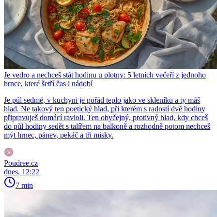
Je vedro a nechceš stát hodinu u plotny: 5 letních večeří z jednoho
hrnce, které šetří čas i nádobí
Je půl sedmé, v kuchyni je pořád teplo jako ve skleníku a ty máš
hlad. Ne takový ten poetický hlad, při kterém s radostí dvě hodiny
připravuješ domácí ravioli. Ten obyčejný, protivný hlad, kdy chceš
do půl hodiny sedět s talířem na balkoně a rozhodně potom nechceš
mýt hrnec, pánev, pekáč a tři misky.
Poudree.cz
dnes, 12:22
7 min