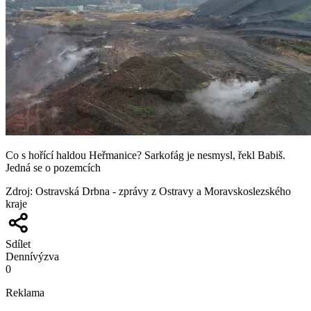
Co s hořící haldou Heřmanice? Sarkofág je nesmysl, řekl Babiš.
Jedná se o pozemcích
Zdroj
:
Ostravská Drbna - zprávy z Ostravy a Moravskoslezského
kraje
Sdílet
Denní
výzva
0
Reklama