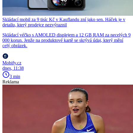
Skládací mobil za 9 tisíc Kč v Kauflandu zní jako sen. Háček je v
detailu, který prodejce nezvýraznil
Skládací véčko s AMOLED displejem a 12 GB RAM za necelých 9
000 korun. Jenže na produktové kartě se skrývá údaj, který mění
celý obrázek.
Mobify.cz
dnes, 11:38
3 min
Reklama