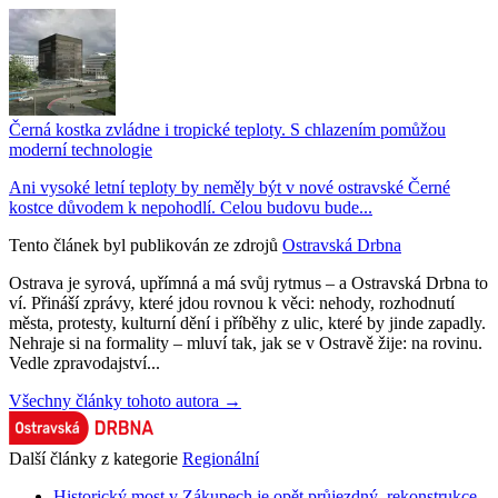
Černá kostka zvládne i tropické teploty. S chlazením pomůžou
moderní technologie
Ani vysoké letní teploty by neměly být v nové ostravské Černé
kostce důvodem k nepohodlí. Celou budovu bude...
Tento článek byl publikován ze zdrojů
Ostravská Drbna
Ostrava je syrová, upřímná a má svůj rytmus – a Ostravská Drbna to
ví. Přináší zprávy, které jdou rovnou k věci: nehody, rozhodnutí
města, protesty, kulturní dění i příběhy z ulic, které by jinde zapadly.
Nehraje si na formality – mluví tak, jak se v Ostravě žije: na rovinu.
Vedle zpravodajství...
Všechny články tohoto autora →
Další články z kategorie
Regionální
Historický most v Zákupech je opět průjezdný, rekonstrukce