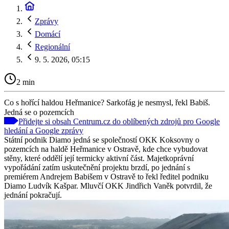
Zprávy
Domácí
Regionální
9. 5. 2026, 05:15
2 min
Co s hořící haldou Heřmanice? Sarkofág je nesmysl, řekl Babiš.
Jedná se o pozemcích
Přidejte si obsah Centrum.cz do oblíbených zdrojů pro Google
hledání a Google zprávy
Státní podnik Diamo jedná se společností OKK Koksovny o
pozemcích na haldě Heřmanice v Ostravě, kde chce vybudovat
stěny, které oddělí její termicky aktivní část. Majetkoprávní
vypořádání zatím uskutečnění projektu brzdí, po jednání s
premiérem Andrejem Babišem v Ostravě to řekl ředitel podniku
Diamo Ludvík Kašpar. Mluvčí OKK Jindřich Vaněk potvrdil, že
jednání pokračují.