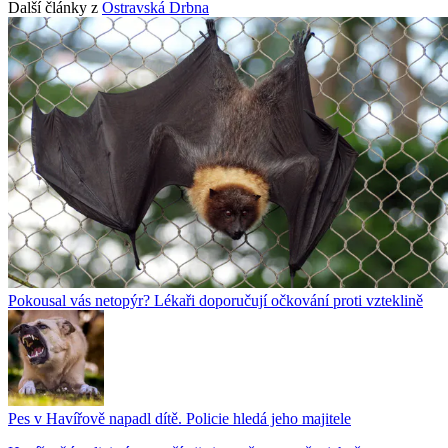
Další články z
Ostravská Drbna
Pokousal vás netopýr? Lékaři doporučují očkování proti vzteklině
Pes v Havířově napadl dítě. Policie hledá jeho majitele