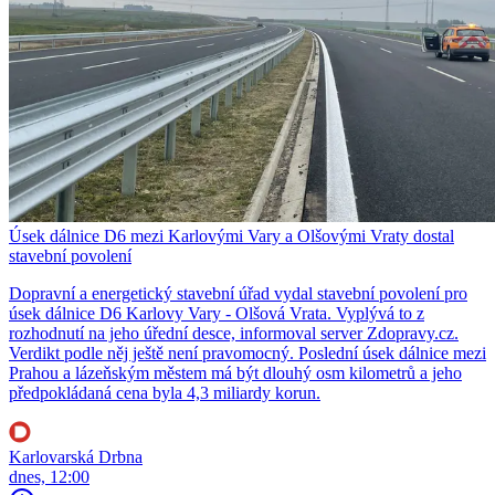
Úsek dálnice D6 mezi Karlovými Vary a Olšovými Vraty dostal
stavební povolení
Dopravní a energetický stavební úřad vydal stavební povolení pro
úsek dálnice D6 Karlovy Vary - Olšová Vrata. Vyplývá to z
rozhodnutí na jeho úřední desce, informoval server Zdopravy.cz.
Verdikt podle něj ještě není pravomocný. Poslední úsek dálnice mezi
Prahou a lázeňským městem má být dlouhý osm kilometrů a jeho
předpokládaná cena byla 4,3 miliardy korun.
Karlovarská Drbna
dnes, 12:00