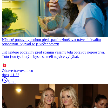
Některé potraviny mohou před spaním zhoršovat trávení i kvalitu
odpočinku. Vyplatí se je večer omezit
Jíst některé potraviny před spaním vašemu tělu opravdu neprospívá.
Toto jsou ty, kterým byste se měli nejvíce vyhýbat.
Zdravestravovani.eu
dnes, 11:33
3 min