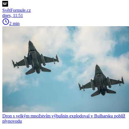
SvětFormule.cz
dnes, 11:51
2 min
Dron s velkým množstvím výbušnin explodoval v Bulharsku poblíž
plynovodu