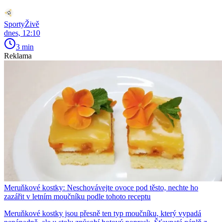
SportyŽivě
dnes, 12:10
3 min
Reklama
Meruňkové kostky: Neschovávejte ovoce pod těsto, nechte ho
zazářit v letním moučníku podle tohoto receptu
Meruňkové kostky jsou přesně ten typ moučníku, který vypadá