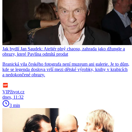
Jak bydlí Jan Saudek: Ateliér plný chaosu, zahrada jako džungle a
obrazy, které Pavlína odmítá prodat
Branická vila českého fotografa není muzeum ani galerie. Je to dům,
kde se legenda doslova vrší mezi dětské výrobky, knihy v krabicích
a nedokončené obrazy.
VIPživot.cz
dnes, 11:32
3 min