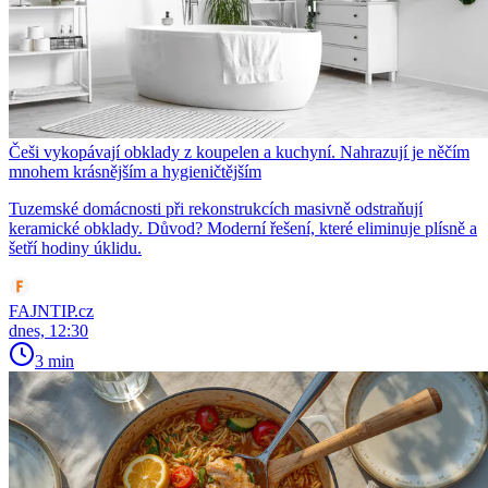
Češi vykopávají obklady z koupelen a kuchyní. Nahrazují je něčím
mnohem krásnějším a hygieničtějším
Tuzemské domácnosti při rekonstrukcích masivně odstraňují
keramické obklady. Důvod? Moderní řešení, které eliminuje plísně a
šetří hodiny úklidu.
FAJNTIP.cz
dnes, 12:30
3 min