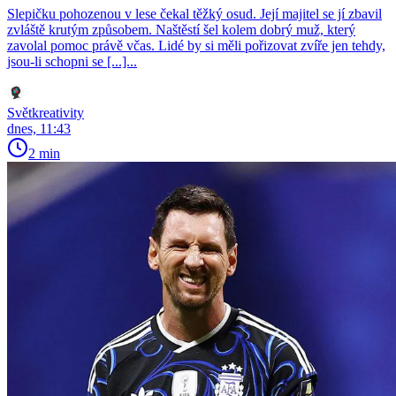
Slepičku pohozenou v lese čekal těžký osud. Její majitel se jí zbavil
zvláště krutým způsobem. Naštěstí šel kolem dobrý muž, který
zavolal pomoc právě včas. Lidé by si měli pořizovat zvíře jen tehdy,
jsou-li schopni se [...]...
Světkreativity
dnes, 11:43
2 min