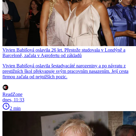
Vivien Babišová oslavila 26 let. Přestože studovala v Londýně a
Barceloně, začala v Agrofertu od základů
Vivien Babišová oslavila šestadvacáté narozeniny a po návratu z
prestižních škol překvapuje svým pracovním nasazením. Její cesta
firmou začala od nejnižších pozic.
ReadZone
dnes, 11:33
2 min