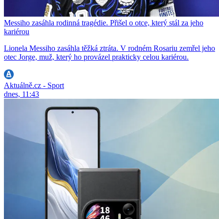
Messiho zasáhla rodinná tragédie. Přišel o otce, který stál za jeho
kariérou
Lionela Messiho zasáhla těžká ztráta. V rodném Rosariu zemřel jeho
otec Jorge, muž, který ho provázel prakticky celou kariérou.
Aktuálně.cz - Sport
dnes, 11:43