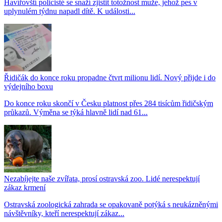
Havířovští policisté se snaží zjistit totožnost muže, jehož pes v
uplynulém týdnu napadl dítě. K události...
Řidičák do konce roku propadne čtvrt milionu lidí. Nový přijde i do
výdejního boxu
Do konce roku skončí v Česku platnost přes 284 tisícům řidičským
průkazů. Výměna se týká hlavně lidí nad 61...
Nezabíjejte naše zvířata, prosí ostravská zoo. Lidé nerespektují
zákaz krmení
Ostravská zoologická zahrada se opakovaně potýká s neukázněnými
návštěvníky, kteří nerespektují zákaz...