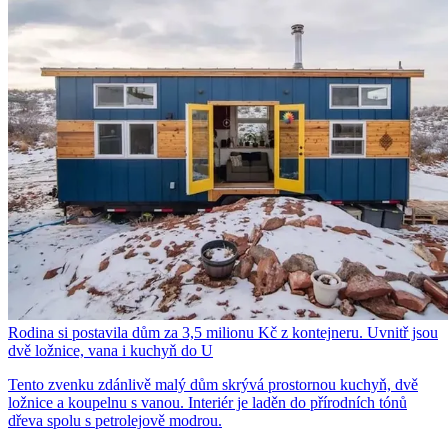
Rodina si postavila dům za 3,5 milionu Kč z kontejneru. Uvnitř jsou
dvě ložnice, vana i kuchyň do U
Tento zvenku zdánlivě malý dům skrývá prostornou kuchyň, dvě
ložnice a koupelnu s vanou. Interiér je laděn do přírodních tónů
dřeva spolu s petrolejově modrou.