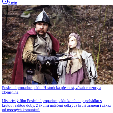
2 min
Poslední propadne peklu: Historická přesnost, zásah cenzury a
zlomenina
Historický film Poslední propadne peklu kombinuje pohádku s
krutou realitou doby. Zákulisí natáčení odkrývá kruté zranění i zákaz
od mocných komunistů.