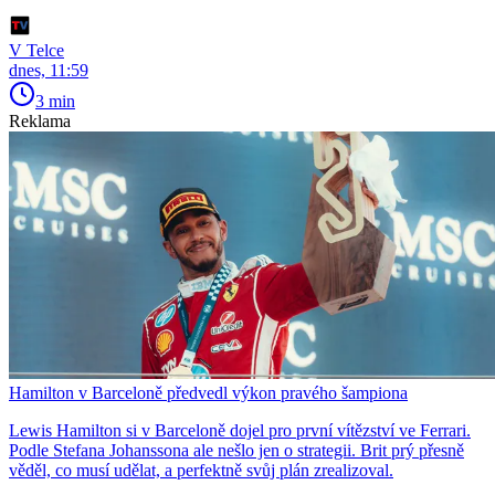
V Telce
dnes, 11:59
3 min
Reklama
Hamilton v Barceloně předvedl výkon pravého šampiona
Lewis Hamilton si v Barceloně dojel pro první vítězství ve Ferrari.
Podle Stefana Johanssona ale nešlo jen o strategii. Brit prý přesně
věděl, co musí udělat, a perfektně svůj plán zrealizoval.