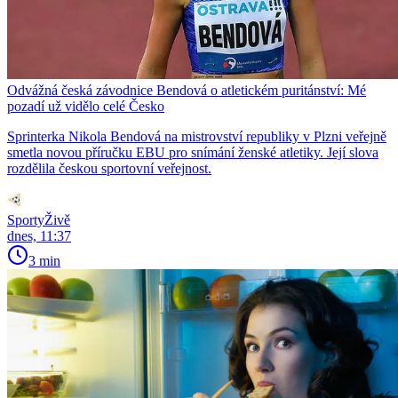
Odvážná česká závodnice Bendová o atletickém puritánství: Mé
pozadí už vidělo celé Česko
Sprinterka Nikola Bendová na mistrovství republiky v Plzni veřejně
smetla novou příručku EBU pro snímání ženské atletiky. Její slova
rozdělila českou sportovní veřejnost.
SportyŽivě
dnes, 11:37
3 min