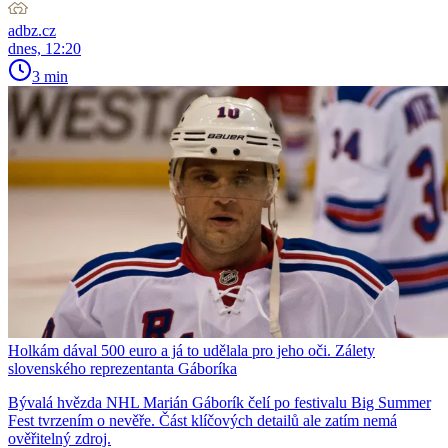
adbz.cz
dnes, 12:20
3 min
Holkám dával 500 euro a já to udělala pro jeho oči. Zálety
slovenského reprezentanta Gáboríka
Bývalá hvězda NHL Marián Gáborík čelí po festivalu Big Summer
Fest tvrzením o nevěře. Část klíčových detailů ale zatím nemá
ověřitelný zdroj.