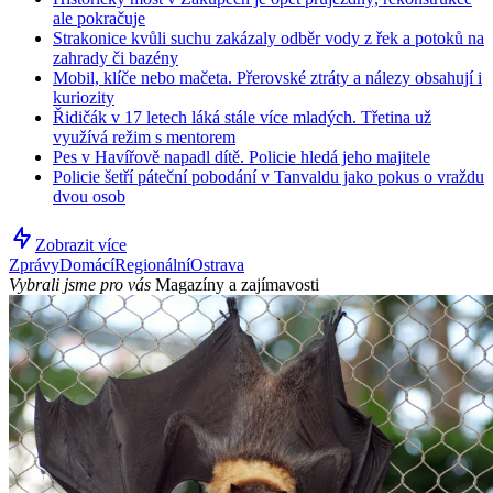
ale pokračuje
Strakonice kvůli suchu zakázaly odběr vody z řek a potoků na
zahrady či bazény
Mobil, klíče nebo mačeta. Přerovské ztráty a nálezy obsahují i
kuriozity
Řidičák v 17 letech láká stále více mladých. Třetina už
využívá režim s mentorem
Pes v Havířově napadl dítě. Policie hledá jeho majitele
Policie šetří páteční pobodání v Tanvaldu jako pokus o vraždu
dvou osob
Zobrazit více
Zprávy
Domácí
Regionální
Ostrava
Vybrali jsme pro vás
Magazíny a zajímavosti