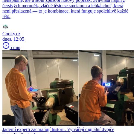
nenápadně, ale u stolu způsobí hotový poprask. Šťavnatá náplň z
čerstvých meruněk, vláčné těsto se smetanou a lehká chuť, která
není přeslazená — to je kombinace, která funguje spolehlivě každé
léto.
Cooky.cz
dnes, 12:05
5 min
Jaderní experti zachraňují historii. Vytvářejí digitální dvojče