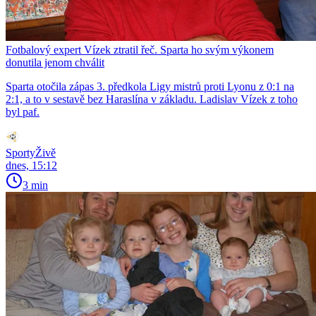
Fotbalový expert Vízek ztratil řeč. Sparta ho svým výkonem
donutila jenom chválit
Sparta otočila zápas 3. předkola Ligy mistrů proti Lyonu z 0:1 na
2:1, a to v sestavě bez Haraslína v základu. Ladislav Vízek z toho
byl paf.
SportyŽivě
dnes, 15:12
3 min