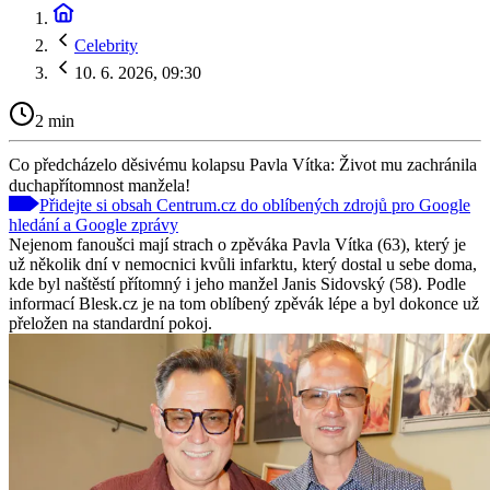
Celebrity
10. 6. 2026, 09:30
2 min
Co předcházelo děsivému kolapsu Pavla Vítka: Život mu zachránila
duchapřítomnost manžela!
Přidejte si obsah Centrum.cz do oblíbených zdrojů pro Google
hledání a Google zprávy
Nejenom fanoušci mají strach o zpěváka Pavla Vítka (63), který je
už několik dní v nemocnici kvůli infarktu, který dostal u sebe doma,
kde byl naštěstí přítomný i jeho manžel Janis Sidovský (58). Podle
informací Blesk.cz je na tom oblíbený zpěvák lépe a byl dokonce už
přeložen na standardní pokoj.