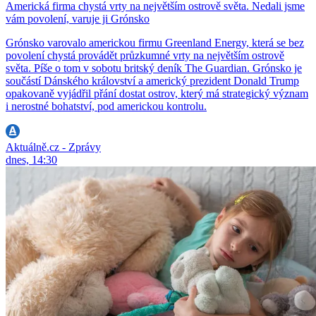
Americká firma chystá vrty na největším ostrově světa. Nedali jsme
vám povolení, varuje ji Grónsko
Grónsko varovalo americkou firmu Greenland Energy, která se bez
povolení chystá provádět průzkumné vrty na největším ostrově
světa. Píše o tom v sobotu britský deník The Guardian. Grónsko je
součástí Dánského království a americký prezident Donald Trump
opakovaně vyjádřil přání dostat ostrov, který má strategický význam
i nerostné bohatství, pod americkou kontrolu.
Aktuálně.cz - Zprávy
dnes, 14:30