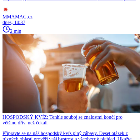
MMAMAG.cz
dnes, 14:37
2 min
HOSPODSKÝ KVÍZ: Tenhle souboj se znalostmi končí pro
většinu dřív, než čekali
Připravte se na náš hospodský kvíz plný zábavy. Deset otázek z
různých oblastí prověří vaši bystrost a všeobecný přehled. Ukažte,