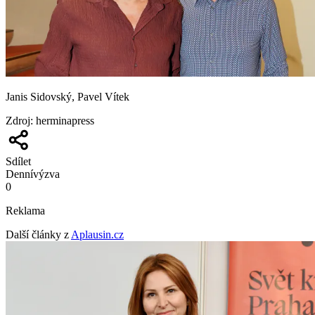
Janis Sidovský, Pavel Vítek
Zdroj
:
herminapress
Sdílet
Denní
výzva
0
Reklama
Další články z
Aplausin.cz