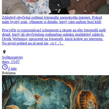
Zdánlivě obyčejná rodinná fotografie znepokojila internet. Pokud
máte bystrý zrak, všimnete si detailu, který vám nažene husí kůži
Procvičte si rozpoznávací schopnosti a zkuste na této fotografii najít
detail, který dá obyčejnému rodinnému snímku strašidelný nádech.
Deník Webniusy upozornil na fotografii, která koluje po internetu.
Na první pohled na ní není nic, co [...]...
Světkreativity
dnes, 15:07
2 min
Reklama