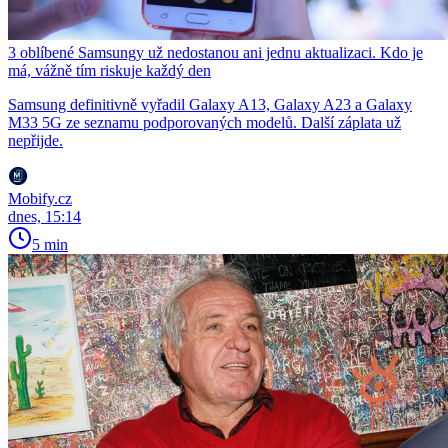
3 oblíbené Samsungy už nedostanou ani jednu aktualizaci. Kdo je
má, vážně tím riskuje každý den
Samsung definitivně vyřadil Galaxy A13, Galaxy A23 a Galaxy
M33 5G ze seznamu podporovaných modelů. Další záplata už
nepřijde.
Mobify.cz
dnes, 15:14
5 min