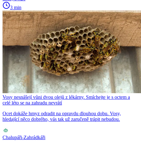
3 min
Vosy nesnášejí vůni dvou olejů z lékárny. Smíchejte je s octem a
celé léto se na zahradu nevrátí
Ocet dokáže hmyz odradit na opravdu dlouhou dobu. Vosy,
hledající něco dobrého, vás tak už zaručeně trápit nebudou.
Chalupáři-Zahrádkáři