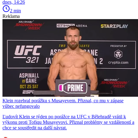
dnes, 14:26
2 min
Reklama
Klein rozebral porážku s Musayevem. Přiznal, co mu v zápase
vůbec nefungovalo
Ľudovít Klein se týden po porážce na UFC v Bělehradě vrátil k
výkonu proti Tofiqu Musayevovi. Přiznal problémy se vzdáleností a
chce se soustředit na další návrat.