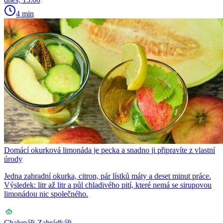
4 min
Domácí okurková limonáda je pecka a snadno ji připravíte z vlastní
úrody
Jedna zahradní okurka, citron, pár lístků máty a deset minut práce.
Výsledek: litr až litr a půl chladivého pití, které nemá se sirupovou
limonádou nic společného.
Chalupáři-Zahrádkáři