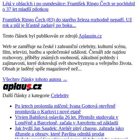
Létá v oblacích i po osmdesátce: František Ringo Čech se pochlubil
o 37 let mladší pilotkou
František Ringo Čech (83) do starého železa rozhodně nepatří. Už
rok a půl je šťastně zadaný po boku...
Tento článek byl publikován ze zdrojů
Aplausin.cz
Web se zaměřuje na české i zahraniční celebrity, kulturní scénu,
film, televizi, hudbu a společenské události. Čtenáři zde najdou
rozhovory, příběhy známých osobností, zákulisní pohledy i
zajímavosti, které dokreslují svět showbyznysu a veřejného života.
Obsah je laděný spíše magazínově než...
Všechny články tohoto autora →
Další články z kategorie
Celebrity
Po letech prolomila mlčení: Ivana Gottová otevřeně
promluvila o Karlovi i nové etapě
Vivien Babišová oslavila 26 let. Přestože studovala v
Londýně a Barceloně, začala v Agrofertu od základů
Jak bydlí Jan Saudek: Ateliér plný chaosu, zahrada jako
džungle a obrazy, které Pavlína odmítá prodat