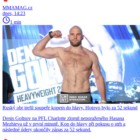
MMAMAG.cz
dnes, 14:23
1 min
Ruský obr trefil soupeře kopem do hlavy. Hotovo bylo za 52 sekund
Denis Goltsov na PFL Charlotte zlomil neporaženého Hasana
Mezhieva už v první minutě. Kop do hlavy při pokusu o strh a
následné údery ukončily zápas za 52 sekund.