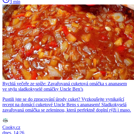
3 min
Rychlá večeře ze spíže: Zavařovaná cuketová omáčka s ananasem
ve stylu sladkokyselé omáčky Uncle Ben’s
Pustili jste se do zpracování úrody cuket? Vyzkoušejte vynikající
recept na domácí cuketové Uncle Bens s ananasem! Sladkokyselá
zavařovaná omáčka se zeleninou, která perfektně doplní rýži i maso.
Cooky.cz
dnes, 14:26