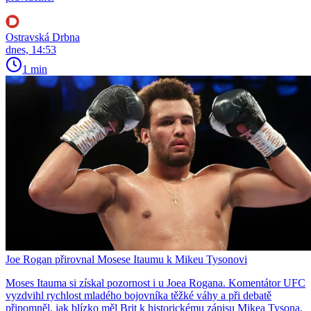
Ostravská Drbna
dnes, 14:53
1 min
Joe Rogan přirovnal Mosese Itaumu k Mikeu Tysonovi
Moses Itauma si získal pozornost i u Joea Rogana. Komentátor UFC
vyzdvihl rychlost mladého bojovníka těžké váhy a při debatě
připomněl, jak blízko měl Brit k historickému zápisu Mikea Tysona.