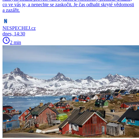
co ve vás je, a nenechte se zaskočit. Je čas odhalit skryté vědomosti
a zazářit.
NESPECHEJ.cz
dnes, 14:30
2 min