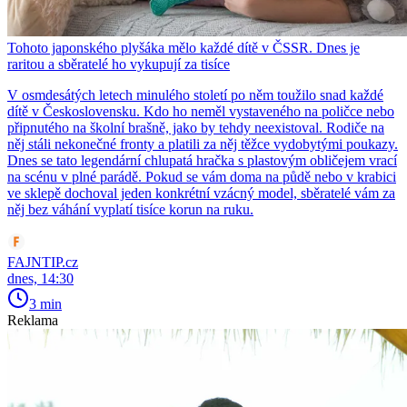
Tohoto japonského plyšáka mělo každé dítě v ČSSR. Dnes je
raritou a sběratelé ho vykupují za tisíce
V osmdesátých letech minulého století po něm toužilo snad každé
dítě v Československu. Kdo ho neměl vystaveného na poličce nebo
připnutého na školní brašně, jako by tehdy neexistoval. Rodiče na
něj stáli nekonečné fronty a platili za něj těžce vydobytými poukazy.
Dnes se tato legendární chlupatá hračka s plastovým obličejem vrací
na scénu v plné parádě. Pokud se vám doma na půdě nebo v krabici
ve sklepě dochoval jeden konkrétní vzácný model, sběratelé vám za
něj bez váhání vyplatí tisíce korun na ruku.
FAJNTIP.cz
dnes, 14:30
3 min
Reklama