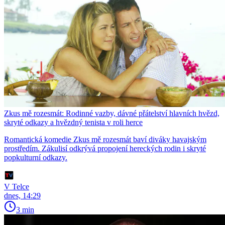
Zkus mě rozesmát: Rodinné vazby, dávné přátelství hlavních hvězd,
skryté odkazy a hvězdný tenista v roli herce
Romantická komedie Zkus mě rozesmát baví diváky havajským
prostředím. Zákulisí odkrývá propojení hereckých rodin i skryté
popkulturní odkazy.
V Telce
dnes, 14:29
3 min