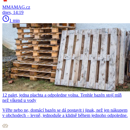
MMAMAG.cz
dnes, 14:19
1 min
12 palet, jedna plachta a odpoledne volna. Tenhle bazén stojí míň
než víkend u vody
Věřte nebo ne, domácí bazén se dá postavit i jinak, než jen nákupem
v obchodech – levně, jednoduše a klidně během jednoho odpoledne.