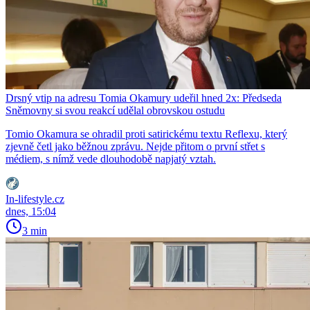
Drsný vtip na adresu Tomia Okamury udeřil hned 2x: Předseda
Sněmovny si svou reakcí udělal obrovskou ostudu
Tomio Okamura se ohradil proti satirickému textu Reflexu, který
zjevně četl jako běžnou zprávu. Nejde přitom o první střet s
médiem, s nímž vede dlouhodobě napjatý vztah.
In-lifestyle.cz
dnes, 15:04
3 min