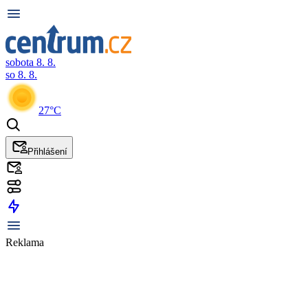
sobota 8. 8.
so 8. 8.
27°C
Přihlášení
Reklama