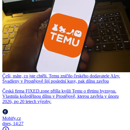
Češi, máte, co jste chtěli. Temu zničilo českého dodavatele Alzy.
Švadleny v Prostějově šijí poslední kusy, pak dílnu zavřou
Česká firma FIXED.zone přišla kvůli Temu o třetinu byznysu.
Vlastnila kožedělnou dílnu v Prostějově, kterou zavřela v únoru
2026, po 20 letech výroby.
Mobify.cz
dnes, 14:27