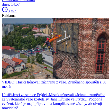
dnes, 14:57
3 min
Reklama
VIDEO: Hasiči trénovali záchranu z věže. Zraněného spouštěli z 50
metrů
Hasiči-lezci ze stanice Frýdek-Místek trénovali záchranu zraněného
ze Svatojánské věže kostela sv. Jana Křtitele ve Frýdku. Podobná
cvičení, která je mají připravit na komplikované zásahy, absolvují
pravidelně.