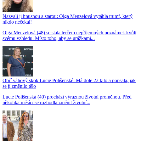
Nazvali ji hnusnou a starou: Olga Menzelová vytáhla trumf, který
nikdo nečekal!
Olga Menzelová (48) se stala terčem nepříjemných poznámek kvůli
svému vzhledu. Místo toho, aby se urážkami...
Obří váhový skok Lucie Polišenské: Má dole 22 kilo a popsala, jak
se jí změnilo tělo
Lucie Polišenská (40) prochází výraznou životní proměnou. Před
několika měsíci se rozhodla změnit životní...