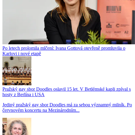
Po letech prolomila mlčení: Ivana Gottová otevřeně promluvila o
Karlovi i nové etapě
Pražský gay sbor Doodles oslavil 15 let. V Betlémské kapli zpíval s
hosty z Berlína i USA
Jediný pražský gay sbor Doodles má za sebou významný milník. Po
červnovém koncertu na Mezinárodním...