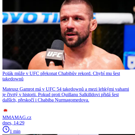
Polák může v UFC překonat Chabibův rekord. Chybí mu šest
takedownů
Mateusz Gamrot má v UFC 54 takedownů a mezi lehkými vahami
je čtvrtý v historii. Pokud proti Quillanu Salkilldovi přidá šest
dalších, přeskočí i Chabiba Nurmagomedova.
MMAMAG.cz
dnes, 14:29
1 min