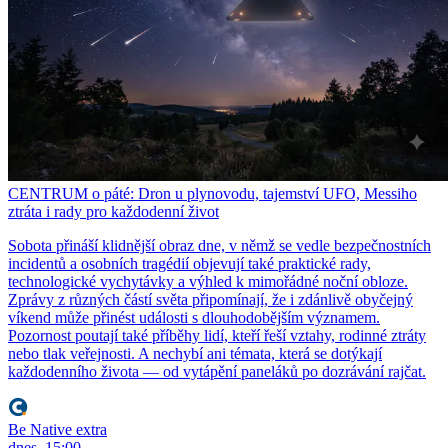
CENTRUM o páté: Dron u plynovodu, tajemství UFO, Messiho
ztráta i rady pro každodenní život
Sobota přináší klidnější obraz dne, v němž se vedle bezpečnostních
incidentů a osobních tragédií objevují také praktické rady,
technologické vychytávky a výhled k mimořádné noční obloze.
Zprávy z různých částí světa připomínají, že i zdánlivě obyčejný
víkend může přinést události s dlouhodobějším významem.
Pozornost poutají také příběhy lidí, kteří řeší vztahy, rodinné ztráty
nebo tlak veřejnosti. A nechybí ani témata, která se dotýkají
každodenního života — od vytápění paneláků po dozrávání rajčat.
Be Native extra
dnes, 15:00