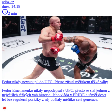
adbz.cz
dnes, 14:18
2 min
Fedor nikdy nevstoupil do UFC. Přesto zůstal měřítkem těžké váhy
Fedor Emelianenko nikdy nepodepsal s UFC, přesto se stal jednou z
největších těžkých vah historie. Jeho vláda v PRIDE a téměř deset
let bez regulérní porážky z něj udělaly měřítko celé generace.