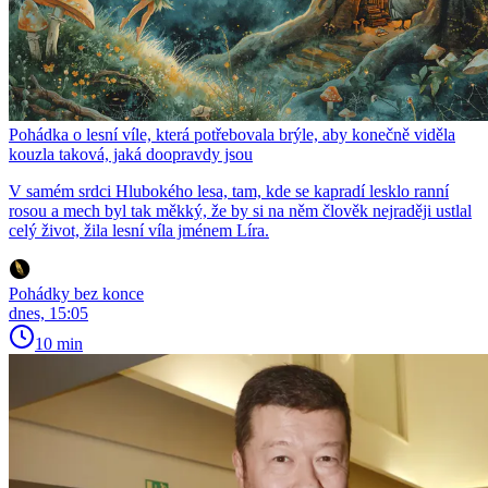
Pohádka o lesní víle, která potřebovala brýle, aby konečně viděla
kouzla taková, jaká doopravdy jsou
V samém srdci Hlubokého lesa, tam, kde se kapradí lesklo ranní
rosou a mech byl tak měkký, že by si na něm člověk nejraději ustlal
celý život, žila lesní víla jménem Líra.
Pohádky bez konce
dnes, 15:05
10 min