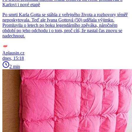
Karlovi i nové etapě
Po smrti Karla Gotta se stáhla z veřejného života a rozhovory téměř
neposkytovala. Teď ale Ivana Gottová (50) udělala výjimku.
Promluvila o letech po boku legendárního zpěváka, náročném
období po jeho odchodu i o tom, proč cítí, že nastal čas znovu se
nadechnout.
Aplausin.cz
dnes, 15:18
2 min