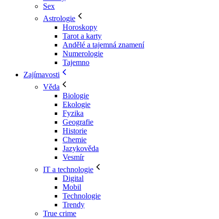
Sex
Astrologie
Horoskopy
Tarot a karty
Andělé a tajemná znamení
Numerologie
Tajemno
Zajímavosti
Věda
Biologie
Ekologie
Fyzika
Geografie
Historie
Chemie
Jazykověda
Vesmír
IT a technologie
Digital
Mobil
Technologie
Trendy
True crime