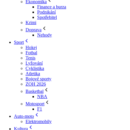
Ekonomika
Finance a burza
Podnikání
Spotřebitel
Krimi
Doprava
Nehody
Sport
Hokej
Fotbal
Tenis
Lyžování
Cyklistika
Atletika
Bojové sporty
ZOH 2026
Basketbal
NBA
Motosport
F1
Auto-moto
Elektromobily
Kultura