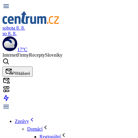
sobota 8. 8.
so 8. 8.
17°C
Internet
Firmy
Recepty
Slovníky
Přihlášení
Zprávy
Domácí
Regionální