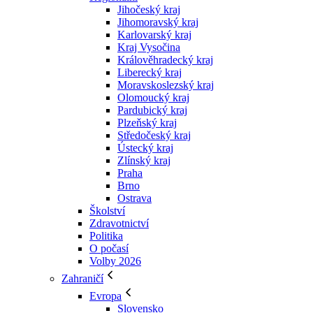
Jihočeský kraj
Jihomoravský kraj
Karlovarský kraj
Kraj Vysočina
Králověhradecký kraj
Liberecký kraj
Moravskoslezský kraj
Olomoucký kraj
Pardubický kraj
Plzeňský kraj
Středočeský kraj
Ústecký kraj
Zlínský kraj
Praha
Brno
Ostrava
Školství
Zdravotnictví
Politika
O počasí
Volby 2026
Zahraničí
Evropa
Slovensko