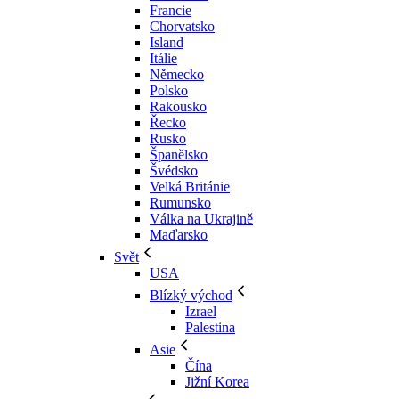
Francie
Chorvatsko
Island
Itálie
Německo
Polsko
Rakousko
Řecko
Rusko
Španělsko
Švédsko
Velká Británie
Rumunsko
Válka na Ukrajině
Maďarsko
Svět
USA
Blízký východ
Izrael
Palestina
Asie
Čína
Jižní Korea