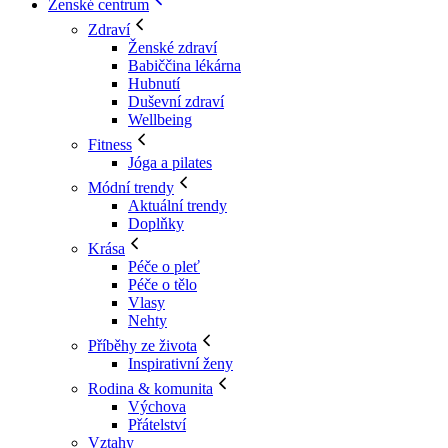
Ženské centrum
Zdraví
Ženské zdraví
Babiččina lékárna
Hubnutí
Duševní zdraví
Wellbeing
Fitness
Jóga a pilates
Módní trendy
Aktuální trendy
Doplňky
Krása
Péče o pleť
Péče o tělo
Vlasy
Nehty
Příběhy ze života
Inspirativní ženy
Rodina & komunita
Výchova
Přátelství
Vztahy