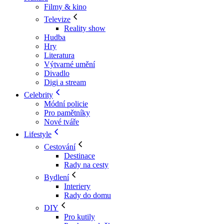
Filmy & kino
Televize
Reality show
Hudba
Hry
Literatura
Výtvarné umění
Divadlo
Digi a stream
Celebrity
Módní policie
Pro pamětníky
Nové tváře
Lifestyle
Cestování
Destinace
Rady na cesty
Bydlení
Interiery
Rady do domu
DIY
Pro kutily