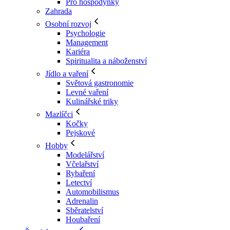
Pro hospodyňky
Zahrada
Osobní rozvoj
Psychologie
Management
Kariéra
Spiritualita a náboženství
Jídlo a vaření
Světová gastronomie
Levné vaření
Kulinářské triky
Mazlíčci
Kočky
Pejskové
Hobby
Modelářství
Včelařství
Rybaření
Letectví
Automobilismus
Adrenalin
Sběratelství
Houbaření