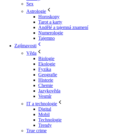
Sex
Astrologie
Horoskopy
Tarot a karty
Andělé a tajemná znamení
Numerologie
Tajemno
Zajímavosti
Věda
Biologie
Ekologie
Fyzika
Geografie
Historie
Chemie
Jazykověda
Vesmír
IT a technologie
Digital
Mobil
Technologie
Trendy
True crime