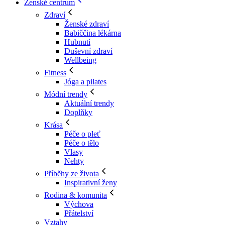
Ženské centrum
Zdraví
Ženské zdraví
Babiččina lékárna
Hubnutí
Duševní zdraví
Wellbeing
Fitness
Jóga a pilates
Módní trendy
Aktuální trendy
Doplňky
Krása
Péče o pleť
Péče o tělo
Vlasy
Nehty
Příběhy ze života
Inspirativní ženy
Rodina & komunita
Výchova
Přátelství
Vztahy