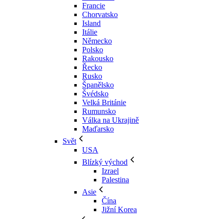
Francie
Chorvatsko
Island
Itálie
Německo
Polsko
Rakousko
Řecko
Rusko
Španělsko
Švédsko
Velká Británie
Rumunsko
Válka na Ukrajině
Maďarsko
Svět
USA
Blízký východ
Izrael
Palestina
Asie
Čína
Jižní Korea