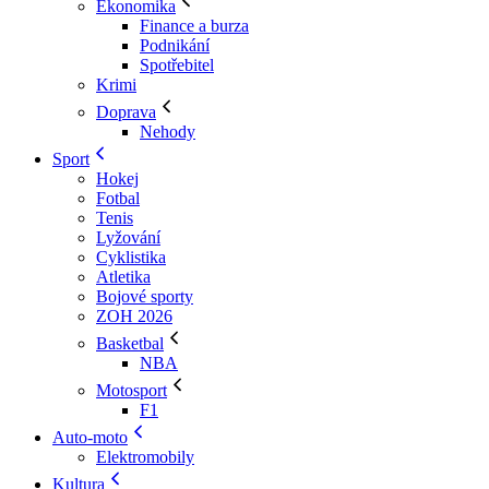
Ekonomika
Finance a burza
Podnikání
Spotřebitel
Krimi
Doprava
Nehody
Sport
Hokej
Fotbal
Tenis
Lyžování
Cyklistika
Atletika
Bojové sporty
ZOH 2026
Basketbal
NBA
Motosport
F1
Auto-moto
Elektromobily
Kultura