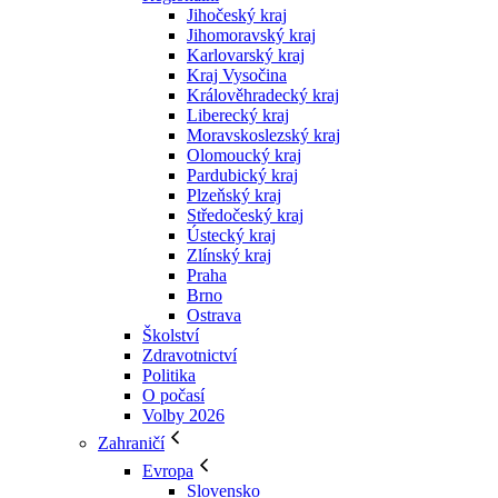
Jihočeský kraj
Jihomoravský kraj
Karlovarský kraj
Kraj Vysočina
Králověhradecký kraj
Liberecký kraj
Moravskoslezský kraj
Olomoucký kraj
Pardubický kraj
Plzeňský kraj
Středočeský kraj
Ústecký kraj
Zlínský kraj
Praha
Brno
Ostrava
Školství
Zdravotnictví
Politika
O počasí
Volby 2026
Zahraničí
Evropa
Slovensko