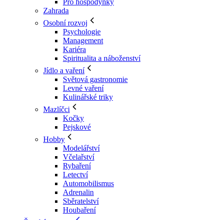
Pro hospodyňky
Zahrada
Osobní rozvoj
Psychologie
Management
Kariéra
Spiritualita a náboženství
Jídlo a vaření
Světová gastronomie
Levné vaření
Kulinářské triky
Mazlíčci
Kočky
Pejskové
Hobby
Modelářství
Včelařství
Rybaření
Letectví
Automobilismus
Adrenalin
Sběratelství
Houbaření