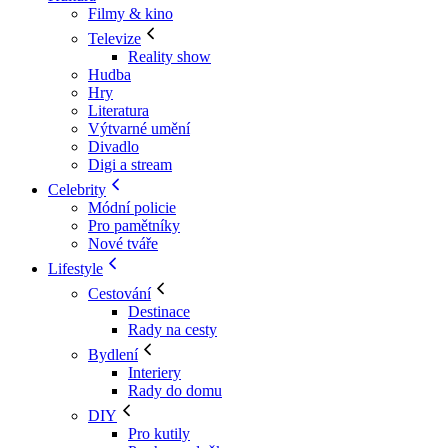
Filmy & kino
Televize
Reality show
Hudba
Hry
Literatura
Výtvarné umění
Divadlo
Digi a stream
Celebrity
Módní policie
Pro pamětníky
Nové tváře
Lifestyle
Cestování
Destinace
Rady na cesty
Bydlení
Interiery
Rady do domu
DIY
Pro kutily