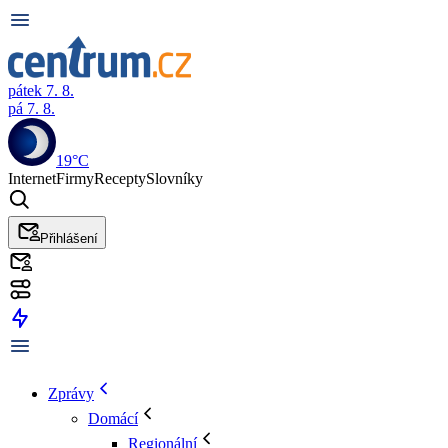
pátek 7. 8.
pá 7. 8.
19°C
Internet
Firmy
Recepty
Slovníky
Přihlášení
Zprávy
Domácí
Regionální