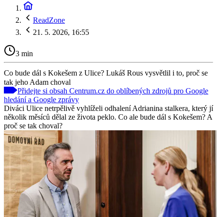
ReadZone
21. 5. 2026, 16:55
3 min
Co bude dál s Kokešem z Ulice? Lukáš Rous vysvětlil i to, proč se
tak jeho Adam choval
Přidejte si obsah Centrum.cz do oblíbených zdrojů pro Google
hledání a Google zprávy
Diváci Ulice netrpělivě vyhlíželi odhalení Adrianina stalkera, který jí
několik měsíců dělal ze života peklo. Co ale bude dál s Kokešem? A
proč se tak choval?