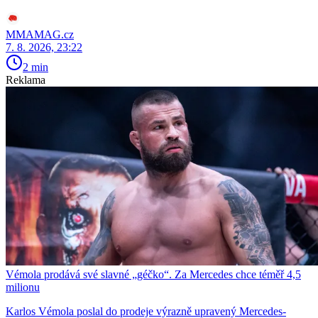
MMAMAG.cz
7. 8. 2026, 23:22
2 min
Reklama
Vémola prodává své slavné „géčko“. Za Mercedes chce téměř 4,5
milionu
Karlos Vémola poslal do prodeje výrazně upravený Mercedes-