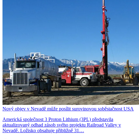
Nový objev v Nevadě může posílit surovinovou soběstačnost USA
Americká společnost 3 Proton Lithium (3PL) představila
aktualizovaný odhad zásob svého projektu Railroad Valley v
Nevadě. Ložisko obsahuje přibližně 31…