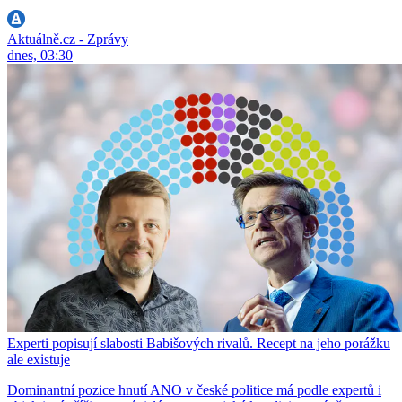
Aktuálně.cz - Zprávy
dnes, 03:30
Experti popisují slabosti Babišových rivalů. Recept na jeho porážku
ale existuje
Dominantní pozice hnutí ANO v české politice má podle expertů i