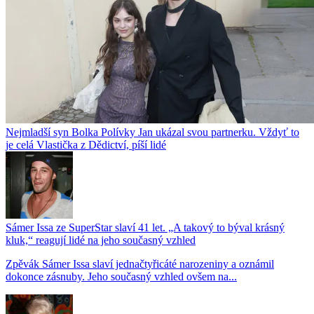
Nejmladší syn Bolka Polívky Jan ukázal svou partnerku. Vždyť to
je celá Vlastička z Dědictví, píší lidé
Sámer Issa ze SuperStar slaví 41 let. „A takový to býval krásný
kluk,“ reagují lidé na jeho současný vzhled
Zpěvák Sámer Issa slaví jednačtyřicáté narozeniny a oznámil
dokonce zásnuby. Jeho současný vzhled ovšem na...