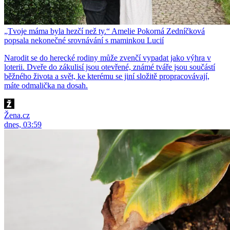
„Tvoje máma byla hezčí než ty.“ Amelie Pokorná Zedníčková
popsala nekonečné srovnávání s maminkou Lucií
Narodit se do herecké rodiny může zvenčí vypadat jako výhra v
loterii. Dveře do zákulisí jsou otevřené, známé tváře jsou součástí
běžného života a svět, ke kterému se jiní složitě propracovávají,
máte odmalička na dosah.
Žena.cz
dnes, 03:59