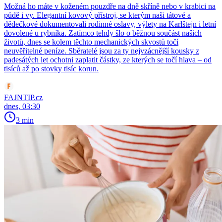
Možná ho máte v koženém pouzdře na dně skříně nebo v krabici na
půdě i vy. Elegantní kovový přístroj, se kterým naši tátové a
dědečkové dokumentovali rodinné oslavy, výlety na Karlštejn i letní
dovolené u rybníka. Zatímco tehdy šlo o běžnou součást našich
životů, dnes se kolem těchto mechanických skvostů točí
neuvěřitelné peníze. Sběratelé jsou za ty nejvzácnější kousky z
padesátých let ochotni zaplatit částky, ze kterých se točí hlava – od
tisíců až po stovky tisíc korun.
FAJNTIP.cz
dnes, 03:30
3 min