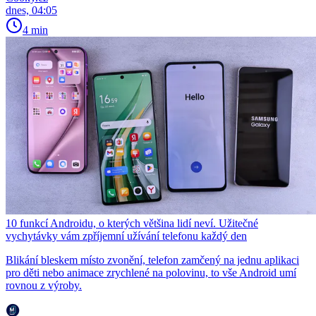
dnes, 04:05
4 min
10 funkcí Androidu, o kterých většina lidí neví. Užitečné
vychytávky vám zpříjemní užívání telefonu každý den
Blikání bleskem místo zvonění, telefon zamčený na jednu aplikaci
pro děti nebo animace zrychlené na polovinu, to vše Android umí
rovnou z výroby.