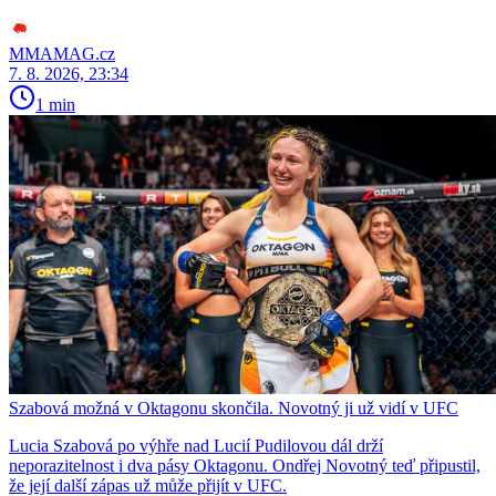
MMAMAG.cz
7. 8. 2026, 23:34
1 min
Szabová možná v Oktagonu skončila. Novotný ji už vidí v UFC
Lucia Szabová po výhře nad Lucií Pudilovou dál drží
neporazitelnost i dva pásy Oktagonu. Ondřej Novotný teď připustil,
že její další zápas už může přijít v UFC.