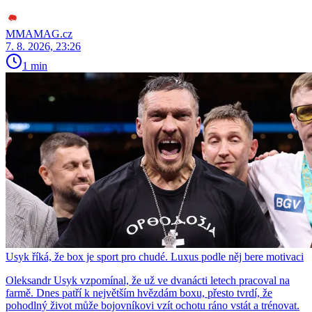
MMAMAG.cz
7. 8. 2026, 23:26
1 min
Usyk říká, že box je sport pro chudé. Luxus podle něj bere motivaci
Oleksandr Usyk vzpomínal, že už ve dvanácti letech pracoval na
farmě. Dnes patří k největším hvězdám boxu, přesto tvrdí, že
pohodlný život může bojovníkovi vzít ochotu ráno vstát a trénovat.