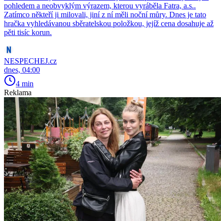
pohledem a neobvyklým výrazem, kterou vyráběla Fatra, a.s..
Zatímco někteří ji milovali, jiní z ní měli noční můry. Dnes je tato
hračka vyhledávanou sběratelskou položkou, jejíž cena dosahuje až
pěti tisíc korun.
NESPECHEJ.cz
dnes, 04:00
4 min
Reklama