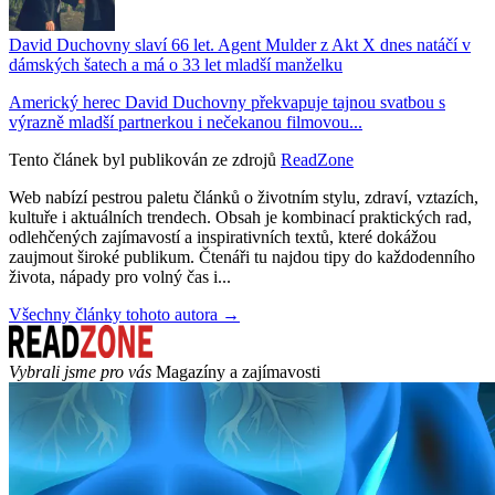
David Duchovny slaví 66 let. Agent Mulder z Akt X dnes natáčí v
dámských šatech a má o 33 let mladší manželku
Americký herec David Duchovny překvapuje tajnou svatbou s
výrazně mladší partnerkou i nečekanou filmovou...
Tento článek byl publikován ze zdrojů
ReadZone
Web nabízí pestrou paletu článků o životním stylu, zdraví, vztazích,
kultuře i aktuálních trendech. Obsah je kombinací praktických rad,
odlehčených zajímavostí a inspirativních textů, které dokážou
zaujmout široké publikum. Čtenáři tu najdou tipy do každodenního
života, nápady pro volný čas i...
Všechny články tohoto autora →
Vybrali jsme pro vás
Magazíny a zajímavosti