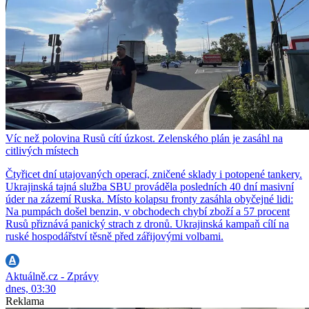
Víc než polovina Rusů cítí úzkost. Zelenského plán je zasáhl na
citlivých místech
Čtyřicet dní utajovaných operací, zničené sklady i potopené tankery.
Ukrajinská tajná služba SBU prováděla posledních 40 dní masivní
úder na zázemí Ruska. Místo kolapsu fronty zasáhla obyčejné lidi:
Na pumpách došel benzin, v obchodech chybí zboží a 57 procent
Rusů přiznává panický strach z dronů. Ukrajinská kampaň cílí na
ruské hospodářství těsně před zářijovými volbami.
Aktuálně.cz - Zprávy
dnes, 03:30
Reklama