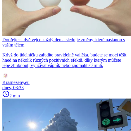
Dopřejte si dvě vejce každý den a sledujte změny, které nastanou s
vaším tělem
Když do jídelníčku zařadíte pravidelně vajíčka, budete se moci těšit
hned na několik různých pozitivních efektů, díky kterým můžete
lépe zhubnout, využívat vápník nebo zpomalit stárnutí.
Krasnezeny.eu
dnes, 03:33
2 min