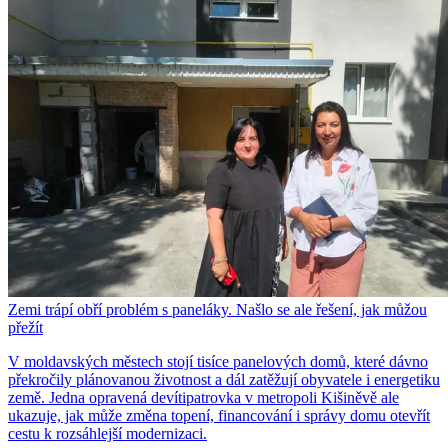
Zemi trápí obří problém s paneláky. Našlo se ale řešení, jak můžou
přežít
V moldavských městech stojí tisíce panelových domů, které dávno
překročily plánovanou životnost a dál zatěžují obyvatele i energetiku
země. Jedna opravená devítipatrovka v metropoli Kišiněvě ale
ukazuje, jak může změna topení, financování i správy domu otevřít
cestu k rozsáhlejší modernizaci.