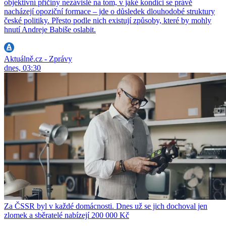
objektivní příčiny nezávislé na tom, v jaké kondici se právě
nacházejí opoziční formace – jde o důsledek dlouhodobé struktury
české politiky. Přesto podle nich existují způsoby, které by mohly
hnutí Andreje Babiše oslabit.
Aktuálně.cz - Zprávy
dnes, 03:30
Za ČSSR byl v každé domácnosti. Dnes už se jich dochoval jen
zlomek a sběratelé nabízejí 200 000 Kč