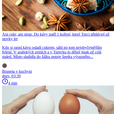
Ani cukr, ani sirup. Do kávy patří 1 koření, které Turci přidávají už
stovky let
Kdo si ranní kávu osladí cukrem, sáhl po tom nejobyčejnějším
řešení. V arabských zemích a v Turecku to dělají jinak už celá
staletí. Místo sladidla do šálku putuje špetka výrazného...
Bruneta v kuchyni
dnes, 03:39
4 min