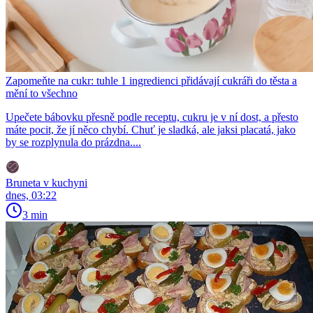
Zapomeňte na cukr: tuhle 1 ingredienci přidávají cukráři do těsta a
mění to všechno
Upečete bábovku přesně podle receptu, cukru je v ní dost, a přesto
máte pocit, že jí něco chybí. Chuť je sladká, ale jaksi placatá, jako
by se rozplynula do prázdna....
Bruneta v kuchyni
dnes, 03:22
3 min