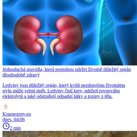
Jednoduchá pravidla, která pomohou udržet životně důležitý orgán
dlouhodobě zdravý
Ledviny jsou důležitý orgán, který kvůli nezdravému životnímu
stylu může velmi trpět. Ledviny čistí krev, udržují rovnováhu
elektrolytů a také odstraňují odpadní látky a toxiny z těla.
Krasnezeny.eu
dnes, 04:06
2 min