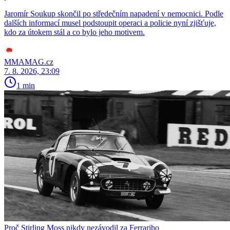
Jaromír Soukup skončil po středečním napadení v nemocnici. Podle
dalších informací musel podstoupit operaci a policie nyní zjišťuje,
kdo za útokem stál a co bylo jeho motivem.
MMAMAG.cz
7. 8. 2026, 23:09
1 min
Proč Stirling Moss nikdy nezávodil za Ferrariho