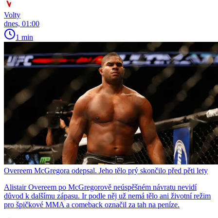
Volty
dnes, 01:00
1 min
Overeem McGregora odepsal. Jeho tělo prý skončilo před pěti lety
Alistair Overeem po McGregorově neúspěšném návratu nevidí
důvod k dalšímu zápasu. Ir podle něj už nemá tělo ani životní režim
pro špičkové MMA a comeback označil za tah na peníze.