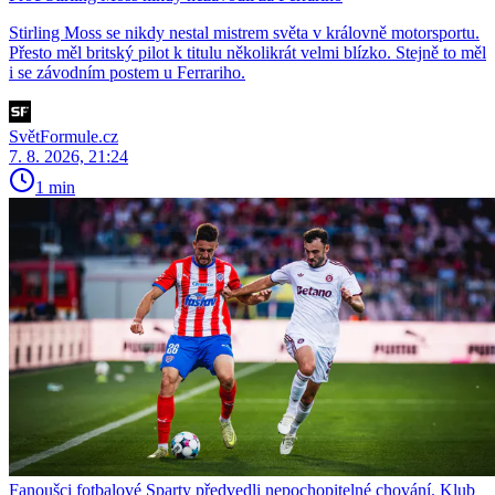
Stirling Moss se nikdy nestal mistrem světa v královně motorsportu.
Přesto měl britský pilot k titulu několikrát velmi blízko. Stejně to měl
i se závodním postem u Ferrariho.
SvětFormule.cz
7. 8. 2026, 21:24
1 min
Fanoušci fotbalové Sparty předvedli nepochopitelné chování. Klub