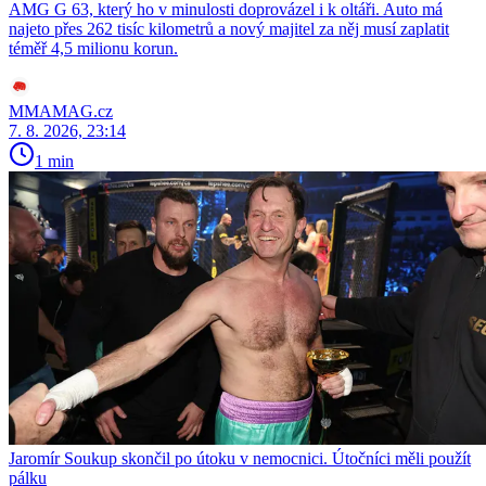
AMG G 63, který ho v minulosti doprovázel i k oltáři. Auto má
najeto přes 262 tisíc kilometrů a nový majitel za něj musí zaplatit
téměř 4,5 milionu korun.
MMAMAG.cz
7. 8. 2026, 23:14
1 min
Jaromír Soukup skončil po útoku v nemocnici. Útočníci měli použít
pálku