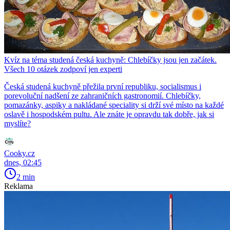
Kvíz na téma studená česká kuchyně: Chlebíčky jsou jen začátek.
Všech 10 otázek zodpoví jen experti
Česká studená kuchyně přežila první republiku, socialismus i
porevoluční nadšení ze zahraničních gastronomií. Chlebíčky,
pomazánky, aspiky a nakládané speciality si drží své místo na každé
oslavě i hospodském pultu. Ale znáte je opravdu tak dobře, jak si
myslíte?
Cooky.cz
dnes, 02:45
2 min
Reklama