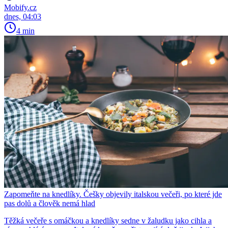
Mobify.cz
dnes, 04:03
4 min
Zapomeňte na knedlíky. Češky objevily italskou večeři, po které jde
pas dolů a člověk nemá hlad
Těžká večeře s omáčkou a knedlíky sedne v žaludku jako cihla a