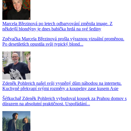
Marcela Březinová po letech odbarvování změnila image. Z
někdejší blondýny je dnes babička hrdá na své šediny
Zpěvačka Marcela Březinová prošla výraznou vizuální proměnou.
Po desetiletích opustila svůj typický blond...
Zdeněk Pohlreich našel svůj vysněný dům náhodou na internetu.
Kuchyně překvapí svými rozměry a koupelny zase kusem Asie
Šéfkuchař Zdeněk Pohlreich vybudoval kousek za Prahou domov s
důrazem na absolutní praktičnost. Uspořádání...