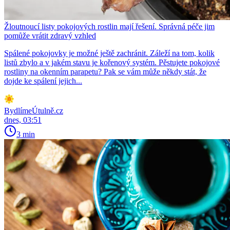
Žloutnoucí listy pokojových rostlin mají řešení. Správná péče jim
pomůže vrátit zdravý vzhled
Spálené pokojovky je možné ještě zachránit. Záleží na tom, kolik
listů zbylo a v jakém stavu je kořenový systém. Pěstujete pokojové
rostliny na okenním parapetu? Pak se vám může někdy stát, že
dojde ke spálení jejich...
BydlímeÚtulně.cz
dnes, 03:51
3 min