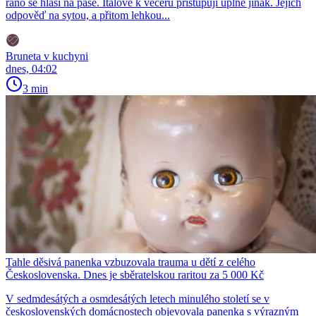
ráno se hlásí na pase. Italové k večeru přistupují úplně jinak. Jejich
odpověď na sytou, a přitom lehkou...
Bruneta v kuchyni
dnes, 04:02
3 min
Tahle děsivá panenka vzbuzovala trauma u dětí z celého
Československa. Dnes je sběratelskou raritou za 5 000 Kč
V sedmdesátých a osmdesátých letech minulého století se v
československých domácnostech objevovala panenka s výrazným