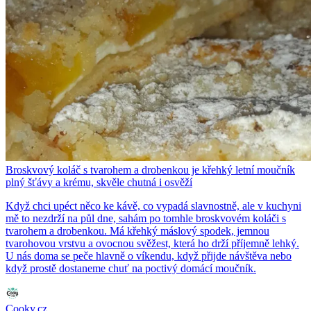
Broskvový koláč s tvarohem a drobenkou je křehký letní moučník
plný šťávy a krému, skvěle chutná i osvěží
Když chci upéct něco ke kávě, co vypadá slavnostně, ale v kuchyni
mě to nezdrží na půl dne, sahám po tomhle broskvovém koláči s
tvarohem a drobenkou. Má křehký máslový spodek, jemnou
tvarohovou vrstvu a ovocnou svěžest, která ho drží příjemně lehký.
U nás doma se peče hlavně o víkendu, když přijde návštěva nebo
když prostě dostaneme chuť na poctivý domácí moučník.
Cooky.cz