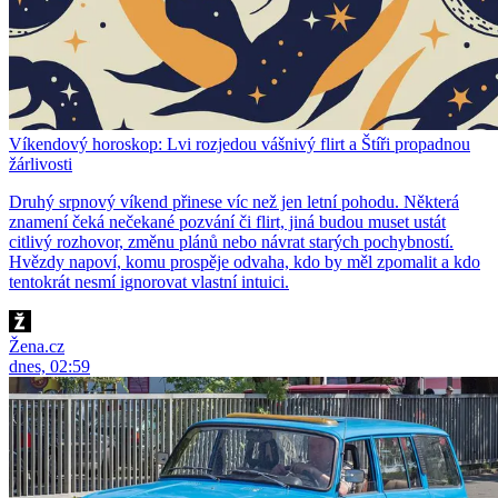
Víkendový horoskop: Lvi rozjedou vášnivý flirt a Štíři propadnou
žárlivosti
Druhý srpnový víkend přinese víc než jen letní pohodu. Některá
znamení čeká nečekané pozvání či flirt, jiná budou muset ustát
citlivý rozhovor, změnu plánů nebo návrat starých pochybností.
Hvězdy napoví, komu prospěje odvaha, kdo by měl zpomalit a kdo
tentokrát nesmí ignorovat vlastní intuici.
Žena.cz
dnes, 02:59