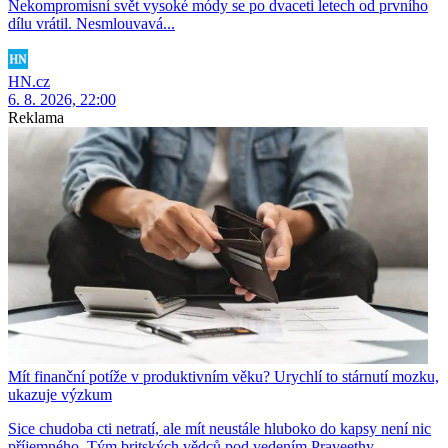
Nekompromisní svět vysoké módy se po dvaceti letech od prvního
dílu vrátil. Nesmlouvavá...
HN.cz
6. 8. 2026, 22:00
Reklama
Mít finanční potíže v produktivním věku? Urychlí to stárnutí mozku,
ukazuje výzkum
Sice chudoba cti netratí, ale mít neustále hluboko do kapsy není nic
příjemného. Tým britských vědců pod vedením Praveethy