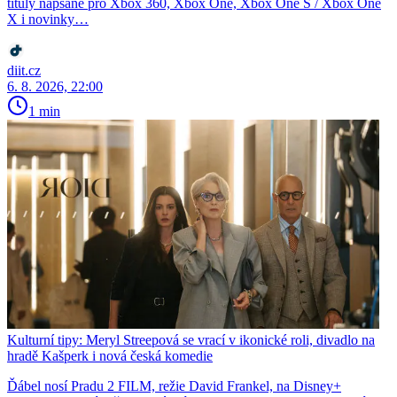
tituly napsané pro Xbox 360, Xbox One, Xbox One S / Xbox One
X i novinky…
diit.cz
6. 8. 2026, 22:00
1 min
Kulturní tipy: Meryl Streepová se vrací v ikonické roli, divadlo na
hradě Kašperk i nová česká komedie
Ďábel nosí Pradu 2 FILM, režie David Frankel, na Disney+