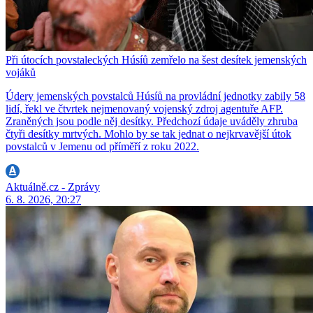
Při útocích povstaleckých Húsíů zemřelo na šest desítek jemenských
vojáků
Údery jemenských povstalců Húsíů na provládní jednotky zabily 58
lidí, řekl ve čtvrtek nejmenovaný vojenský zdroj agentuře AFP.
Zraněných jsou podle něj desítky. Předchozí údaje uváděly zhruba
čtyři desítky mrtvých. Mohlo by se tak jednat o nejkrvavější útok
povstalců v Jemenu od příměří z roku 2022.
Aktuálně.cz - Zprávy
6. 8. 2026, 20:27