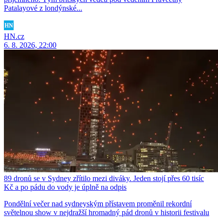
Patalayové z londýnské...
HN.cz
6. 8. 2026, 22:00
89 dronů se v Sydney zřítilo mezi diváky. Jeden stojí přes 60 tisíc
Kč a po pádu do vody je úplně na odpis
Pondělní večer nad sydneyským přístavem proměnil rekordní
světelnou show v nejdražší hromadný pád dronů v historii festivalu