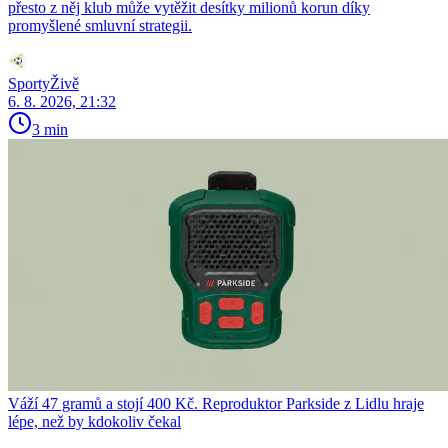
přesto z něj klub může vytěžit desítky milionů korun díky
promyšlené smluvní strategii.
SportyŽivě
6. 8. 2026, 21:32
3 min
Váží 47 gramů a stojí 400 Kč. Reproduktor Parkside z Lidlu hraje
lépe, než by kdokoliv čekal