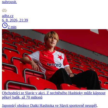
nabrousit.
adbz.cz
6. 8. 2026, 21:39
2 min
Obchodníci ze Slavie v akci. Z nechtěného Hashioky může kápnout
pěkný balík, až 70 milionů
Japonský obránce Daiki Hashioka ve Slavii sportovně neuspěl,