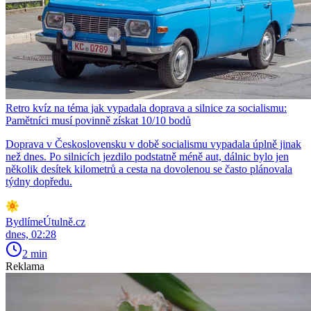
Retro kvíz na téma jak vypadala doprava a silnice za socialismu:
Pamětníci musí povinně získat 10/10 bodů
Doprava v Československu v době socialismu vypadala úplně jinak
než dnes. Po silnicích jezdilo podstatně méně aut, dálnic bylo jen
několik desítek kilometrů a cesta na dovolenou se často plánovala
týdny dopředu.
BydlímeÚtulně.cz
dnes, 02:28
2 min
Reklama