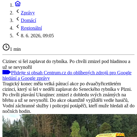
Zprávy
Domácí
Regionální
8. 6. 2026, 09:05
1 min
Cizinec si šel zaplavat do rybníka. Po chvíli zmizel pod hladinou a
už se nevynořil
Přidejte si obsah Centrum.cz do oblíbených zdrojů pro Google
hledání a Google zprávy
Tragický konec měla velká pátrací akce po dvaačtyřicetiletém
cizinci, který si šel v neděli zaplavat do Seneckého rybníka v Plzni.
Po chvíli plavání Ukrajinec zmizel z dohledu svých známých na
břehu a už se nevynořil. Do akce okamžitě vyjížděli vedle hasičů,
Vodní záchranné služby i policejní potápěči, kteří muže hledali až do
nočních hodin.