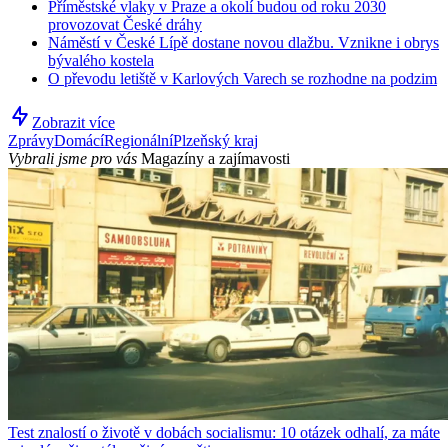
Příměstské vlaky v Praze a okolí budou od roku 2030
provozovat České dráhy
Náměstí v České Lípě dostane novou dlažbu. Vznikne i obrys
bývalého kostela
O převodu letiště v Karlových Varech se rozhodne na podzim
Zobrazit více
Zprávy
Domácí
Regionální
Plzeňský kraj
Vybrali jsme pro vás
Magazíny a zajímavosti
Test znalostí o životě v dobách socialismu: 10 otázek odhalí, za máte