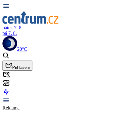
pátek 7. 8.
pá 7. 8.
20°C
Přihlášení
Reklama