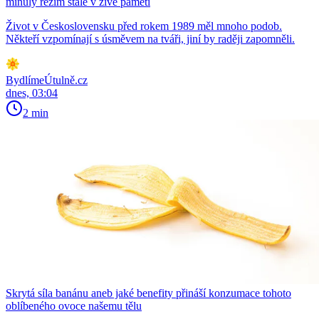
minulý režim stále v živé paměti
Život v Československu před rokem 1989 měl mnoho podob.
Někteří vzpomínají s úsměvem na tváři, jiní by raději zapomněli.
BydlímeÚtulně.cz
dnes, 03:04
2 min
Skrytá síla banánu aneb jaké benefity přináší konzumace tohoto
oblíbeného ovoce našemu tělu