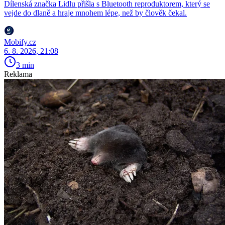
Dílenská značka Lidlu přišla s Bluetooth reproduktorem, který se
vejde do dlaně a hraje mnohem lépe, než by člověk čekal.
Mobify.cz
6. 8. 2026, 21:08
3 min
Reklama