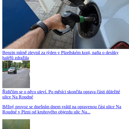
Benzin mírně zlevnil za týden v Plzeňském kraji, nafta o desítky
haléřů zdražila
Řidičům se o něco uleví. Po měsíci skončila oprava části důležité
ulice Na Roudné
Běžný provoz se dnešním dnem vrátil na opravenou část ulice Na
Roudné v Plzni od kruhového objezdu ulic Na...