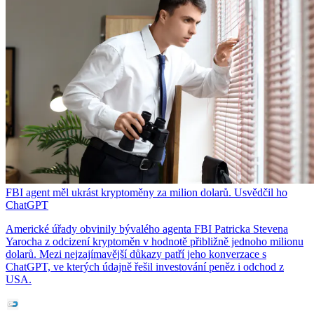
FBI agent měl ukrást kryptoměny za milion dolarů. Usvědčil ho
ChatGPT
Americké úřady obvinily bývalého agenta FBI Patricka Stevena
Yarocha z odcizení kryptoměn v hodnotě přibližně jednoho milionu
dolarů. Mezi nejzajímavější důkazy patří jeho konverzace s
ChatGPT, ve kterých údajně řešil investování peněz i odchod z
USA.