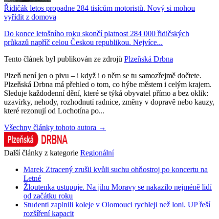
Řidičák letos propadne 284 tisícům motoristů. Nový si mohou
vyřídit z domova
Do konce letošního roku skončí platnost 284 000 řidičských
průkazů napříč celou Českou republikou. Nejvíce...
Tento článek byl publikován ze zdrojů
Plzeňská Drbna
Plzeň není jen o pivu – i když i o něm se tu samozřejmě dočtete.
Plzeňská Drbna má přehled o tom, co hýbe městem i celým krajem.
Sleduje každodenní dění, které se týká obyvatel přímo a bez oklik:
uzavírky, nehody, rozhodnutí radnice, změny v dopravě nebo kauzy,
které rezonují od Lochotína po...
Všechny články tohoto autora →
Další články z kategorie
Regionální
Marek Ztracený zrušil kvůli suchu ohňostroj po koncertu na
Letné
Žloutenka ustupuje. Na jihu Moravy se nakazilo nejméně lidí
od začátku roku
Studenti zaplnili koleje v Olomouci rychleji než loni. UP řeší
rozšíření kapacit