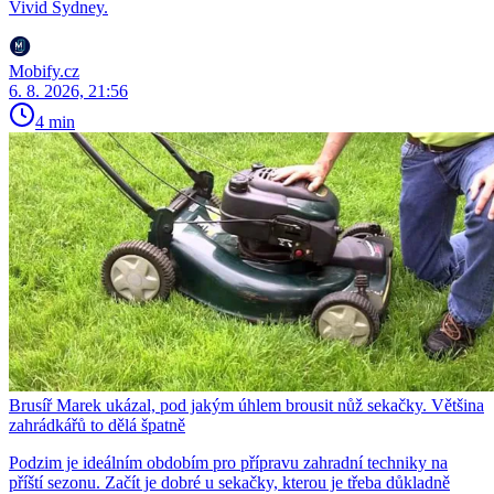
Vivid Sydney.
Mobify.cz
6. 8. 2026, 21:56
4 min
Brusíř Marek ukázal, pod jakým úhlem brousit nůž sekačky. Většina
zahrádkářů to dělá špatně
Podzim je ideálním obdobím pro přípravu zahradní techniky na
příští sezonu. Začít je dobré u sekačky, kterou je třeba důkladně