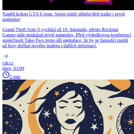
Napětí kolem GTA 6 roste. Srpen může přinést třetí trailer i první
gameplay
Grand Theft Auto 6 vychází už 19. listopadu, přesto Rockstar
Games stále neukázal první gameplay. Před výsledkovou konferencí
společnosti Take-Two proto sílí spekulace, že by se fanoušci mohli
už brzy dočkat nového traileru i dalších informací.
cdr.cz
dnes, 03:00
2 min