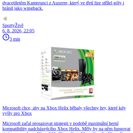
dvacetiletém Kamerunci z Auxerre, který ve třetí lize střílel góly i
bránil jako wingback.
SportyŽivě
6. 8. 2026, 22:05
3 min
Microsoft chce, aby na Xbox Helix běhaly všechny hry, které kdy
vyšly pro Xbox
Microsoft začal prosazovat strategii v podobě maximální herní
kompatibility nadcházejícího Xbox Helix. Měly by na něm fungovat