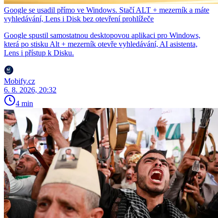
Google se usadil přímo ve Windows. Stačí ALT + mezerník a máte
vyhledávání, Lens i Disk bez otevření prohlížeče
Google spustil samostatnou desktopovou aplikaci pro Windows,
která po stisku Alt + mezerník otevře vyhledávání, AI asistenta,
Lens i přístup k Disku.
Mobify.cz
6. 8. 2026, 20:32
4 min