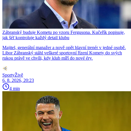
Zábranský buduje Kometu po vzoru Fergusona. Kučeřík popisuje,
jak šéf kontroluje každý detail klubu
Majitel, generální manažer a nově opět hlavní trenér v jedné osobě.
Libor Zábranský stáhl veškeré sportovní řízení Komety do svých
rukou právě ve chvíli, kdy klub míří do nové éry.
SportyŽivě
6. 8. 2026, 20:23
4 min