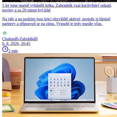
5 let jsme marně vyháněli krtka. Zahradník vzal kuchyňský odpad,
noviny a za 20 minut byl klid
Na jaře a na podzim jsou krtci obzvláště aktivní, protože si hledají
partnery a připravují se na zimu. Vypudit je tedy musíte včas.
Chalupáři-Zahrádkáři
6. 8. 2026, 20:45
2 min