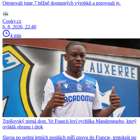
Otestovali jsme 7 běžně dostupných výrobků a porovnali je.
Cooky.cz
6. 8. 2026, 22:40
4 min
Trpišovský nemá dost. Ve Francii loví rychlíka Mandengueho, který
ovládá obranu i útok
Slavia po sedmi letních posilách míří znovu do Francie, tentokrát po