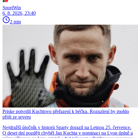
SportWin
6. 8. 2026, 23:40
2 min
Priske potvrdil Kuchtovo přeřazení k béčku. Rozuzlení by mohlo
přijít ze severu
Nejdražší útočník v historii Sparty dorazil na Letnou 25. července.
O deset dní později chyběl Jan Kuchta v nominaci na Lyon úplně a