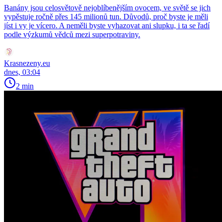
Banány jsou celosvětově nejoblíbenějším ovocem, ve světě se jich
vypěstuje ročně přes 145 milionů tun. Důvodů, proč byste je měli
jíst i vy je vícero. A neměli byste vyhazovat ani slupku, i ta se řadí
podle výzkumů vědců mezi superpotraviny.
Krasnezeny.eu
dnes, 03:04
2 min