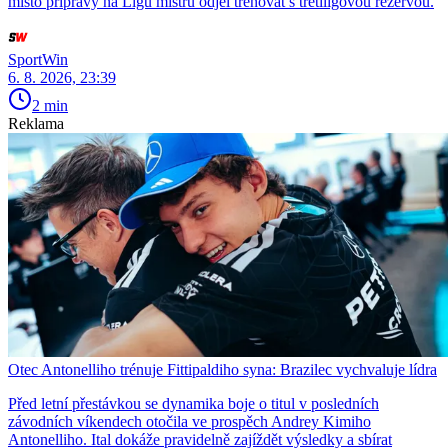
místo přípravy na Ligu mistrů odjel trénovat s třetiligovou rezervou.
SportWin
6. 8. 2026, 23:39
2 min
Reklama
Otec Antonelliho trénuje Fittipaldiho syna: Brazilec vychvaluje lídra
Před letní přestávkou se dynamika boje o titul v posledních
závodních víkendech otočila ve prospěch Andrey Kimiho
Antonelliho. Ital dokáže pravidelně zajíždět výsledky a sbírat