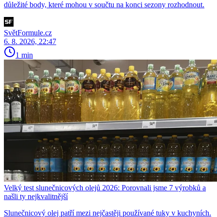
důležité body, které mohou v součtu na konci sezony rozhodnout.
SvětFormule.cz
6. 8. 2026, 22:47
1 min
Velký test slunečnicových olejů 2026: Porovnali jsme 7 výrobků a
našli ty nejkvalitnější
Slunečnicový olej patří mezi nejčastěji používané tuky v kuchyních.