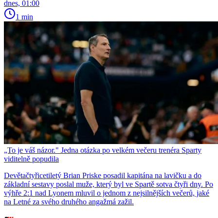
dnes, 01:00
1 min
„To je váš názor." Jedna otázka po velkém večeru trenéra Sparty
viditelně popudila
Devětačtyřicetiletý Brian Priske posadil kapitána na lavičku a do
základní sestavy poslal muže, který byl ve Spartě sotva čtyři dny. Po
výhře 2:1 nad Lyonem mluvil o jednom z nejsilnějších večerů, jaké
na Letné za svého druhého angažmá zažil.