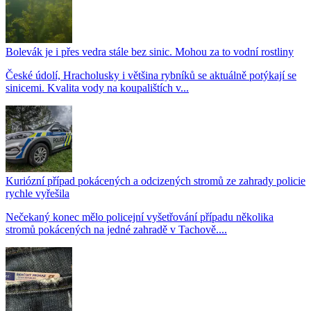
Bolevák je i přes vedra stále bez sinic. Mohou za to vodní rostliny
České údolí, Hracholusky i většina rybníků se aktuálně potýkají se
sinicemi. Kvalita vody na koupalištích v...
Kuriózní případ pokácených a odcizených stromů ze zahrady policie
rychle vyřešila
Nečekaný konec mělo policejní vyšetřování případu několika
stromů pokácených na jedné zahradě v Tachově....