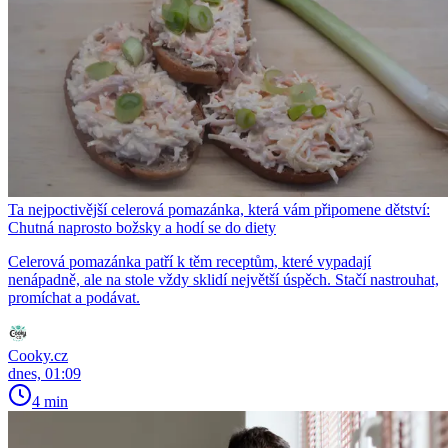
Ta nejpoctivější celerová pomazánka, která vám připomene dětství:
Chutná naprosto božsky a hodí se do diety
Celerová pomazánka patří k těm receptům, které vypadají
nenápadně, ale na stole vždy sklidí největší úspěch. Stačí nastrouhat,
promíchat a podávat.
Cooky.cz
dnes, 01:09
4 min