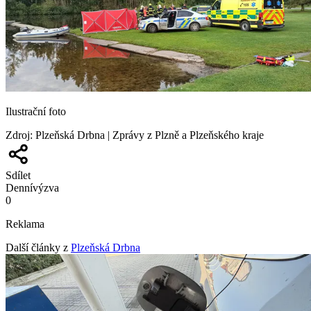
Ilustrační foto
Zdroj
:
Plzeňská Drbna | Zprávy z Plzně a Plzeňského kraje
Sdílet
Denní
výzva
0
Reklama
Další články z
Plzeňská Drbna