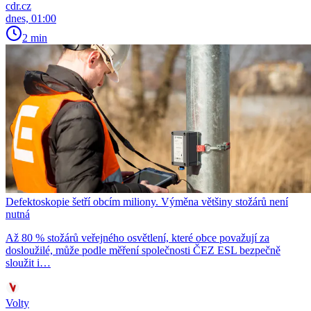
cdr.cz
dnes, 01:00
2 min
Defektoskopie šetří obcím miliony. Výměna většiny stožárů není
nutná
Až 80 % stožárů veřejného osvětlení, které obce považují za
dosloužilé, může podle měření společnosti ČEZ ESL bezpečně
sloužit i…
Volty