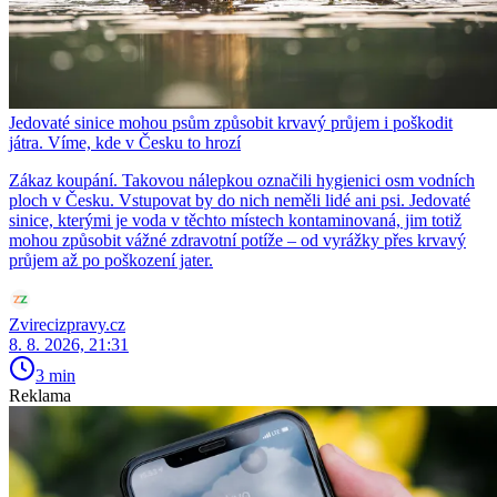
Jedovaté sinice mohou psům způsobit krvavý průjem i poškodit
játra. Víme, kde v Česku to hrozí
Zákaz koupání. Takovou nálepkou označili hygienici osm vodních
ploch v Česku. Vstupovat by do nich neměli lidé ani psi. Jedovaté
sinice, kterými je voda v těchto místech kontaminovaná, jim totiž
mohou způsobit vážné zdravotní potíže – od vyrážky přes krvavý
průjem až po poškození jater.
Zvirecizpravy.cz
8. 8. 2026, 21:31
3 min
Reklama