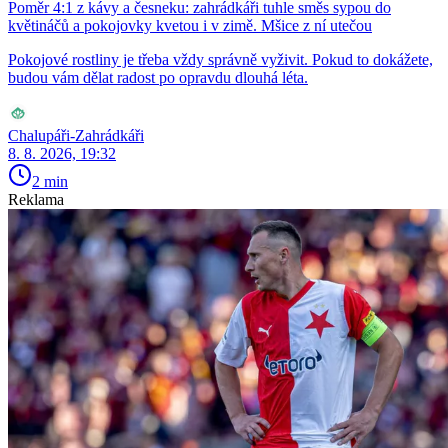
Poměr 4:1 z kávy a česneku: zahrádkáři tuhle směs sypou do
květináčů a pokojovky kvetou i v zimě. Mšice z ní utečou
Pokojové rostliny je třeba vždy správně vyživit. Pokud to dokážete,
budou vám dělat radost po opravdu dlouhá léta.
Chalupáři-Zahrádkáři
8. 8. 2026, 19:32
2 min
Reklama