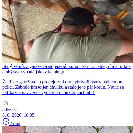
Starý žebřík z garáže za stopadesát korun. Pár ho natřel, přidal prkna
a obývák vypadá jako z katalogu
Žebřík z garážového prodeje za korun přetvořil pár v nádhernou
polici. Zabralo jim to jen chvilku a stálo je to pár korun. Navíc se
teď každé návštěvě svým dílem můžou pochlubit.
adbz.cz
8. 8. 2026, 18:35
2 min