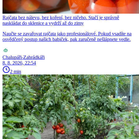
Rajčata bez nálevu, bez koření, bez ničeho. Stačí je správně
naskládat do sklenice a vydrží až do zimy
Naučte se zavařovat rajčata jako profesionálové. Pokud vsadíte na
osvědčený postup našich babiček, pak zaručeně nešlápnete vedle.
Chalupáři-Zahrádkáři
8. 8. 2026, 22:54
2 min