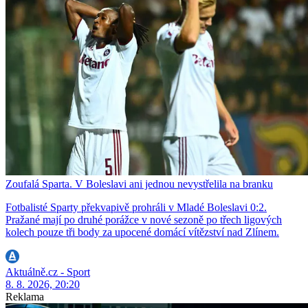
Zoufalá Sparta. V Boleslavi ani jednou nevystřelila na branku
Fotbalisté Sparty překvapivě prohráli v Mladé Boleslavi 0:2.
Pražané mají po druhé porážce v nové sezoně po třech ligových
kolech pouze tři body za upocené domácí vítězství nad Zlínem.
Aktuálně.cz - Sport
8. 8. 2026, 20:20
Reklama