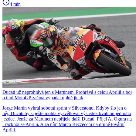
4 min
Ducati už neprohrává jen s Martínem. Prohrává s celou Aprilií a boj
o titul MotoGP začíná vypadat úplně jinak
Jorge Martín vyhrál sobotní sprint v Silverstonu. Kdyby šlo jen o
něj, Ducati by si ještě mohla vysvětlovat výsledek kvalitou jednoho
jezdce. Jenže za Martínem nepřijela další Ducati. Přijel Ai Ogura na
Trackhouse Aprilii. A za ním Marco Bezzecchi na druhé tovární
Aprilii.