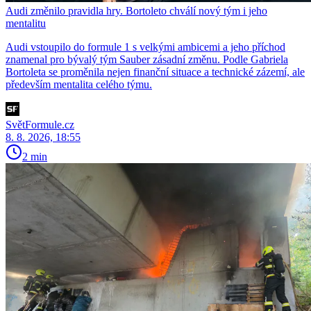
Audi změnilo pravidla hry. Bortoleto chválí nový tým i jeho
mentalitu
Audi vstoupilo do formule 1 s velkými ambicemi a jeho příchod
znamenal pro bývalý tým Sauber zásadní změnu. Podle Gabriela
Bortoleta se proměnila nejen finanční situace a technické zázemí, ale
především mentalita celého týmu.
SvětFormule.cz
8. 8. 2026, 18:55
2 min