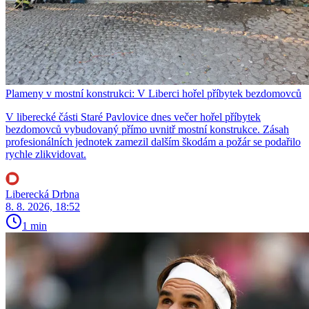
Plameny v mostní konstrukci: V Liberci hořel příbytek bezdomovců
V liberecké části Staré Pavlovice dnes večer hořel příbytek
bezdomovců vybudovaný přímo uvnitř mostní konstrukce. Zásah
profesionálních jednotek zamezil dalším škodám a požár se podařilo
rychle zlikvidovat.
Liberecká Drbna
8. 8. 2026, 18:52
1 min