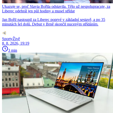
Ukazuje se, proč Slavia Bořila odstavila. Tělo už nespolupracuje, za
Liberec odehrál jen půl hodiny a musel střídat
Jan Bořil nastoupil za Liberec poprvé v základní sestavě, a po 35
minutách šel dolů. Debut v Brně skončil nuceným střídáním.
SportyŽivě
8. 8. 2026, 19:19
3 min