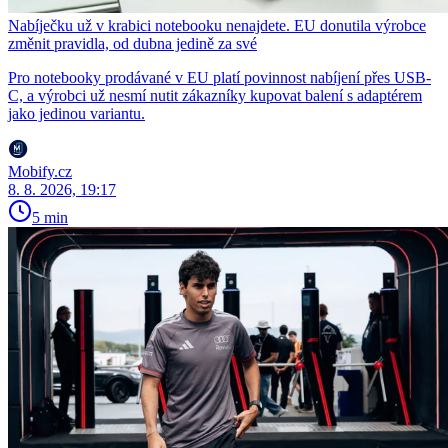
Nabíječku už v krabici notebooku nenajdete. EU donutila výrobce
změnit pravidla, od dubna jedině za své
Pro notebooky prodávané v EU platí povinnost nabíjení přes USB-
C, a výrobci už nesmí nutit zákazníky kupovat balení s adaptérem
jako jedinou variantu.
Mobify.cz
8. 8. 2026, 19:17
5 min