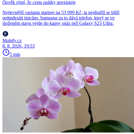
člověk zjistí, že cesta zpátky neexistuje
Nejlevnější varianta startuje na 53 999 Kč, ta nejdražší se blíží
sedmdesáti tisícům. Samsung za to dává telefon, který se ve
složeném stavu vejde do kapsy snáz než Galaxy S23 Ultra.
Mobify.cz
8. 8. 2026, 19:53
5 min