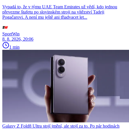
Vypadá to, že v týmu UAE Team Emirates už vědí, kdo jednou
převezme štafetu po slovinském stroji na vítězství Tadeji
Pogačarovi. A není mu ještě ani třiadvacet let...
SportWin
8. 8. 2026, 20:06
1 min
Galaxy Z Fold8 Ultra stojí jmění, ale stojí za to. Po pár hodinách