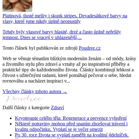
Platinová, tlusté melíry i skunk stripes. Devadesátkové barvy na
vlasy, které jsme nikdy úplně neopustily
Tehdy byly vlasové barvy hlasité, drzé a často úplně neřešily
jemnost. Dnes se vracejí v uhlazenější,...
Tento článek byl publikován ze zdrojů
Poudree.cz
Web se věnuje tématům blízkým moderním ženám – od módy, krásy
a životního stylu přes zdraví a vztahy až po inspirativní příběhy a
praktické tipy do každodenního života. Články kombinují lehkost a
čtivost s užitečnými radami, které pomáhají pečovat o sebe, hledat
rovnováhu a nacházet inspiraci v...
Všechny články tohoto autora →
Další články z kategorie
Zdraví
Kryoterapie celého těla: Regenerace a prevence vyhoření
Některé potraviny mohou před spaním zhoršovat trávení i
kvalitu odpočinku. Vyplatí se je večer omezit
Po 30. roce života se vyplatí zaměřit na kvalitní jídelníček.