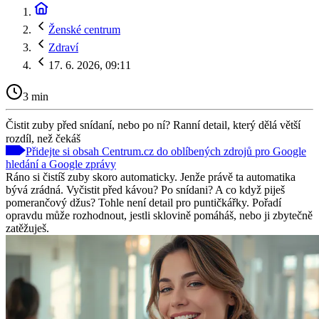
Ženské centrum
Zdraví
17. 6. 2026, 09:11
3 min
Čistit zuby před snídaní, nebo po ní? Ranní detail, který dělá větší
rozdíl, než čekáš
Přidejte si obsah Centrum.cz do oblíbených zdrojů pro Google
hledání a Google zprávy
Ráno si čistíš zuby skoro automaticky. Jenže právě ta automatika
bývá zrádná. Vyčistit před kávou? Po snídani? A co když piješ
pomerančový džus? Tohle není detail pro puntičkářky. Pořadí
opravdu může rozhodnout, jestli sklovině pomáháš, nebo ji zbytečně
zatěžuješ.