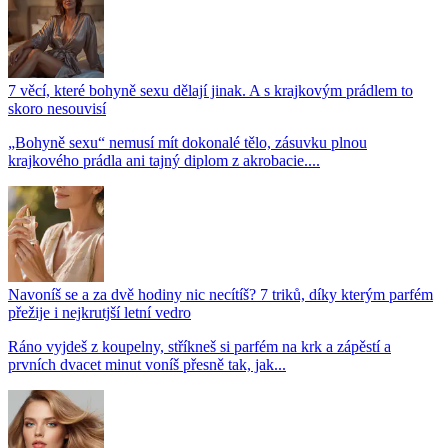
7 věcí, které bohyně sexu dělají jinak. A s krajkovým prádlem to
skoro nesouvisí
„Bohyně sexu“ nemusí mít dokonalé tělo, zásuvku plnou
krajkového prádla ani tajný diplom z akrobacie....
Navoníš se a za dvě hodiny nic necítíš? 7 triků, díky kterým parfém
přežije i nejkrutjší letní vedro
Ráno vyjdeš z koupelny, stříkneš si parfém na krk a zápěstí a
prvních dvacet minut voníš přesně tak, jak...