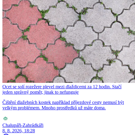
Ocet se solí rozežere plevel mezi dlaždicemi za 12 hodin. Stačí
jeden správný poměr, jinak to nefunguje
Čištění dlažebních kostek například příjezdové cesty nemusí být
velkým problémem. Mnoho prostředků už máte doma.
Chalupáři-Zahrádkáři
8. 8. 2026, 18:28