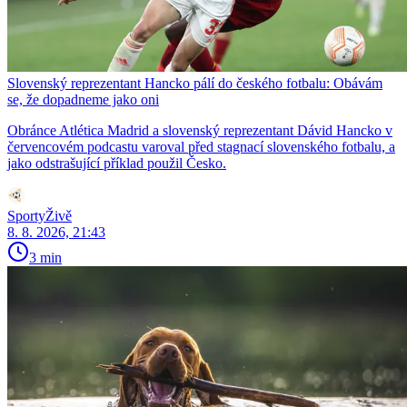
Slovenský reprezentant Hancko pálí do českého fotbalu: Obávám
se, že dopadneme jako oni
Obránce Atlética Madrid a slovenský reprezentant Dávid Hancko v
červencovém podcastu varoval před stagnací slovenského fotbalu, a
jako odstrašující příklad použil Česko.
SportyŽivě
8. 8. 2026, 21:43
3 min