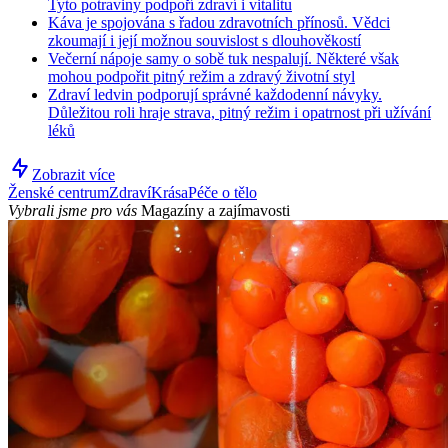
Tyto potraviny podpoří zdraví i vitalitu
Káva je spojována s řadou zdravotních přínosů. Vědci
zkoumají i její možnou souvislost s dlouhověkostí
Večerní nápoje samy o sobě tuk nespalují. Některé však
mohou podpořit pitný režim a zdravý životní styl
Zdraví ledvin podporují správné každodenní návyky.
Důležitou roli hraje strava, pitný režim i opatrnost při užívání
léků
Zobrazit více
Ženské centrum
Zdraví
Krása
Péče o tělo
Vybrali jsme pro vás
Magazíny a zajímavosti