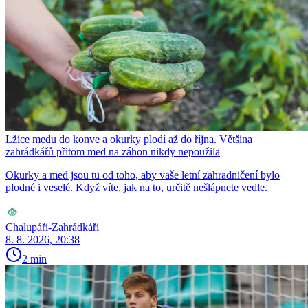
Lžíce medu do konve a okurky plodí až do října. Většina
zahrádkářů přitom med na záhon nikdy nepoužila
Okurky a med jsou tu od toho, aby vaše letní zahradničení bylo
plodné i veselé. Když víte, jak na to, určitě nešlápnete vedle.
Chalupáři-Zahrádkáři
8. 8. 2026, 20:38
2 min