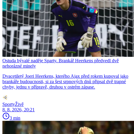
Ostuda bývalé naděje Sparty. Brankář Heerkens předvedl dvě
nehorázné minely
Dvacetiletý Joeri Heerkens, kterého Ajax před rokem kupoval jako
brankáře budoucnosti, si za šest srpnových dnů připsal dvě trapné
chyby, jednu v přípravě, druhou v ostrém zápase.
SportyŽivě
8. 8. 2026, 20:21
3 min