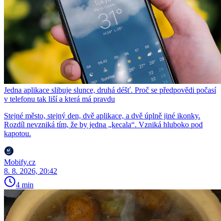
Jedna aplikace slibuje slunce, druhá déšť. Proč se předpovědi počasí
v telefonu tak liší a která má pravdu
Stejné město, stejný den, dvě aplikace, a dvě úplně jiné ikonky.
Rozdíl nevzniká tím, že by jedna „kecala“. Vzniká hluboko pod
kapotou.
Mobify.cz
8. 8. 2026, 20:42
4 min