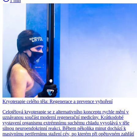
1 min
Kryoterapie celého těla: Regenerace a prevence vyhoření
Celotělová kryoterapie se z alternativního konceptu rychle mění v
uznávanou součást moderní regenerační medicíny. Krátkodobé
vystavení organismu extrémnímu suchému chladu vyvolává v těle
silnou neuroendokrinní reakci. Během několika minut dochází k
masivnímu perifernímu stažení cév, po kterém při opětovném zahřátí