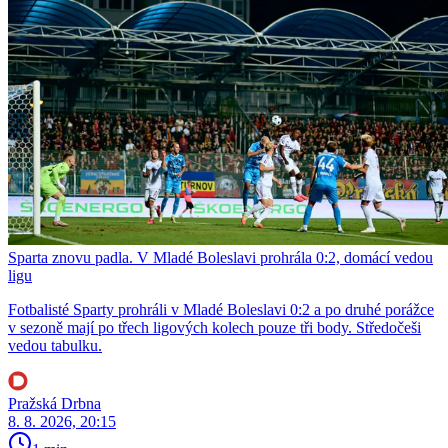
Sparta znovu padla. V Mladé Boleslavi prohrála 0:2, domácí vedou
ligu
Fotbalisté Sparty prohráli v Mladé Boleslavi 0:2 a po druhé porážce
v sezoně mají po třech ligových kolech pouze tři body. Středočeši
vedou tabulku.
Pražská Drbna
8. 8. 2026, 20:15