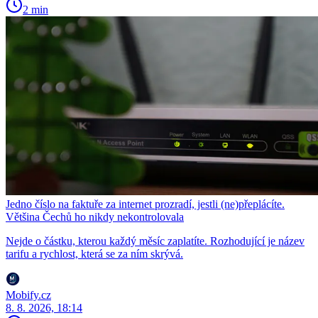
2 min
Jedno číslo na faktuře za internet prozradí, jestli (ne)přeplácíte.
Většina Čechů ho nikdy nekontrolovala
Nejde o částku, kterou každý měsíc zaplatíte. Rozhodující je název
tarifu a rychlost, která se za ním skrývá.
Mobify.cz
8. 8. 2026, 18:14