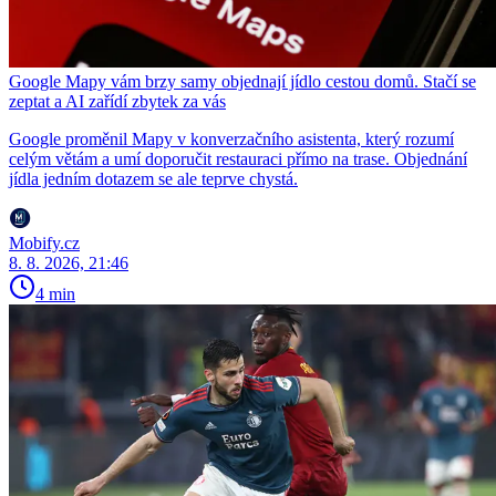
Google Mapy vám brzy samy objednají jídlo cestou domů. Stačí se
zeptat a AI zařídí zbytek za vás
Google proměnil Mapy v konverzačního asistenta, který rozumí
celým větám a umí doporučit restauraci přímo na trase. Objednání
jídla jedním dotazem se ale teprve chystá.
Mobify.cz
8. 8. 2026, 21:46
4 min