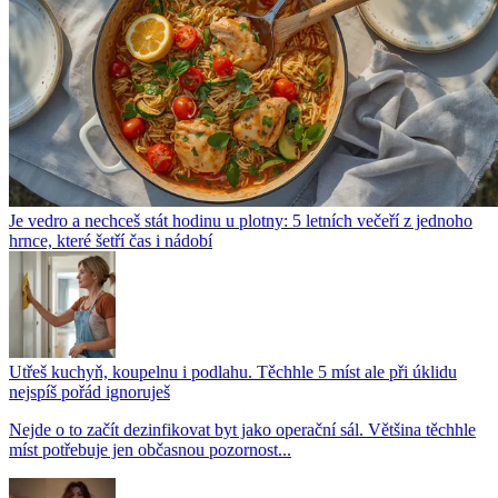
Je vedro a nechceš stát hodinu u plotny: 5 letních večeří z jednoho
hrnce, které šetří čas i nádobí
Utřeš kuchyň, koupelnu i podlahu. Těchhle 5 míst ale při úklidu
nejspíš pořád ignoruješ
Nejde o to začít dezinfikovat byt jako operační sál. Většina těchhle
míst potřebuje jen občasnou pozornost...