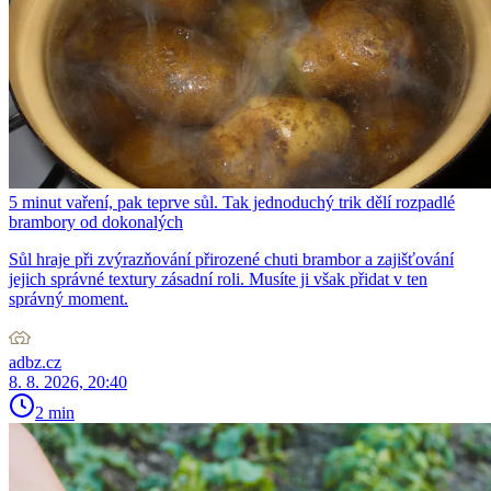
5 minut vaření, pak teprve sůl. Tak jednoduchý trik dělí rozpadlé
brambory od dokonalých
Sůl hraje při zvýrazňování přirozené chuti brambor a zajišťování
jejich správné textury zásadní roli. Musíte ji však přidat v ten
správný moment.
adbz.cz
8. 8. 2026, 20:40
2 min