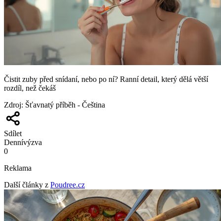
Čistit zuby před snídaní, nebo po ní? Ranní detail, který dělá větší
rozdíl, než čekáš
Zdroj
:
Šťavnatý příběh - Čeština
Sdílet
Denní
výzva
0
Reklama
Další články z
Poudree.cz