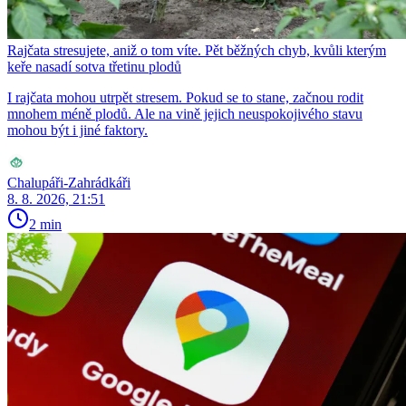
Rajčata stresujete, aniž o tom víte. Pět běžných chyb, kvůli kterým
keře nasadí sotva třetinu plodů
I rajčata mohou utrpět stresem. Pokud se to stane, začnou rodit
mnohem méně plodů. Ale na vině jejich neuspokojivého stavu
mohou být i jiné faktory.
Chalupáři-Zahrádkáři
8. 8. 2026, 21:51
2 min