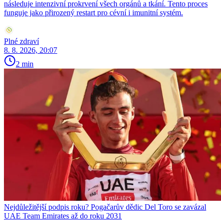
následuje intenzivní prokrvení všech orgánů a tkání. Tento proces
funguje jako přirozený restart pro cévní i imunitní systém.
Plné zdraví
8. 8. 2026, 20:07
2 min
Nejdůležitější podpis roku? Pogačarův dědic Del Toro se zavázal
UAE Team Emirates až do roku 2031