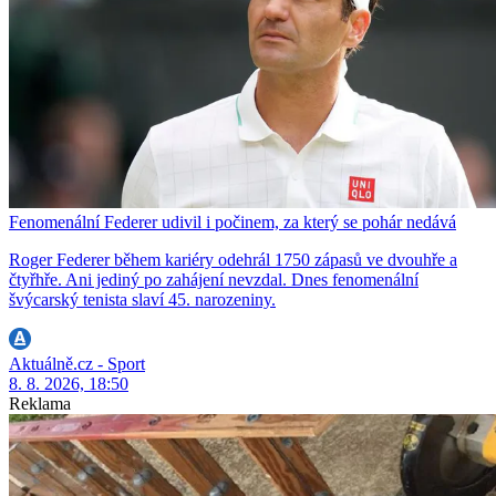
Fenomenální Federer udivil i počinem, za který se pohár nedává
Roger Federer během kariéry odehrál 1750 zápasů ve dvouhře a
čtyřhře. Ani jediný po zahájení nevzdal. Dnes fenomenální
švýcarský tenista slaví 45. narozeniny.
Aktuálně.cz - Sport
8. 8. 2026, 18:50
Reklama