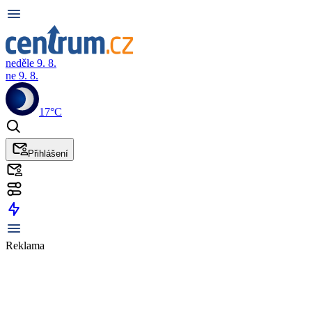
neděle 9. 8.
ne 9. 8.
17°C
Přihlášení
Reklama