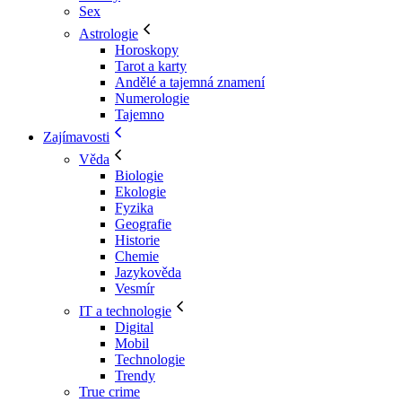
Sex
Astrologie
Horoskopy
Tarot a karty
Andělé a tajemná znamení
Numerologie
Tajemno
Zajímavosti
Věda
Biologie
Ekologie
Fyzika
Geografie
Historie
Chemie
Jazykověda
Vesmír
IT a technologie
Digital
Mobil
Technologie
Trendy
True crime