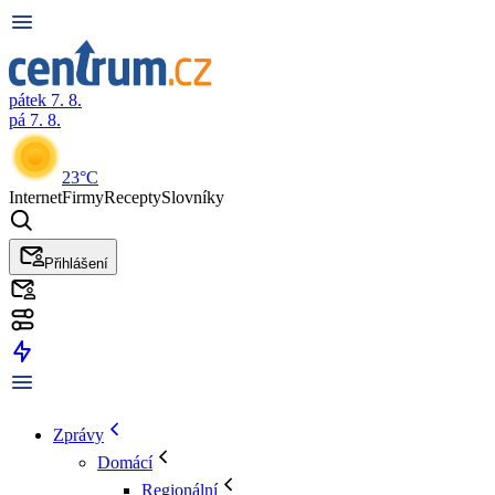
pátek 7. 8.
pá 7. 8.
23°C
Internet
Firmy
Recepty
Slovníky
Přihlášení
Zprávy
Domácí
Regionální