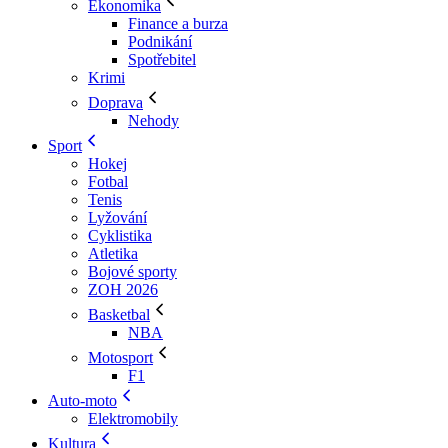
Ekonomika
Finance a burza
Podnikání
Spotřebitel
Krimi
Doprava
Nehody
Sport
Hokej
Fotbal
Tenis
Lyžování
Cyklistika
Atletika
Bojové sporty
ZOH 2026
Basketbal
NBA
Motosport
F1
Auto-moto
Elektromobily
Kultura