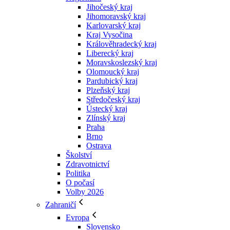
Jihočeský kraj
Jihomoravský kraj
Karlovarský kraj
Kraj Vysočina
Králověhradecký kraj
Liberecký kraj
Moravskoslezský kraj
Olomoucký kraj
Pardubický kraj
Plzeňský kraj
Středočeský kraj
Ústecký kraj
Zlínský kraj
Praha
Brno
Ostrava
Školství
Zdravotnictví
Politika
O počasí
Volby 2026
Zahraničí
Evropa
Slovensko