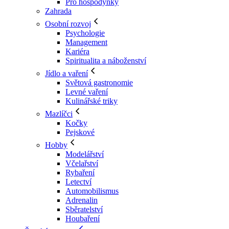
Pro hospodyňky
Zahrada
Osobní rozvoj
Psychologie
Management
Kariéra
Spiritualita a náboženství
Jídlo a vaření
Světová gastronomie
Levné vaření
Kulinářské triky
Mazlíčci
Kočky
Pejskové
Hobby
Modelářství
Včelařství
Rybaření
Letectví
Automobilismus
Adrenalin
Sběratelství
Houbaření