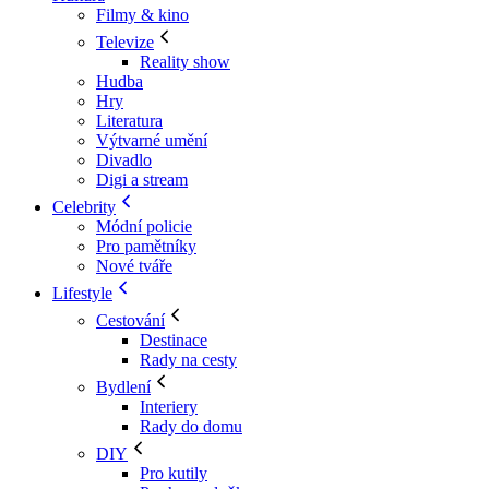
Filmy & kino
Televize
Reality show
Hudba
Hry
Literatura
Výtvarné umění
Divadlo
Digi a stream
Celebrity
Módní policie
Pro pamětníky
Nové tváře
Lifestyle
Cestování
Destinace
Rady na cesty
Bydlení
Interiery
Rady do domu
DIY
Pro kutily