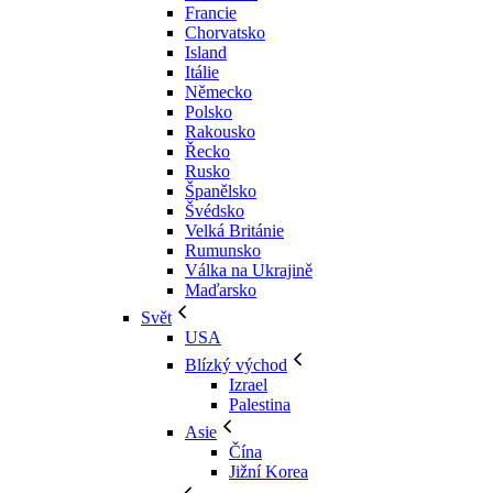
Francie
Chorvatsko
Island
Itálie
Německo
Polsko
Rakousko
Řecko
Rusko
Španělsko
Švédsko
Velká Británie
Rumunsko
Válka na Ukrajině
Maďarsko
Svět
USA
Blízký východ
Izrael
Palestina
Asie
Čína
Jižní Korea