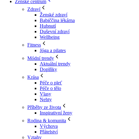
Ženské centrum
Zdraví
Ženské zdraví
Babiččina lékárna
Hubnutí
Duševní zdraví
Wellbeing
Fitness
Jóga a pilates
Módní trendy
Aktuální trendy
Doplňky
Krása
Péče o pleť
Péče o tělo
Vlasy
Nehty
Příběhy ze života
Inspirativní ženy
Rodina & komunita
Výchova
Přátelství
Vztahy