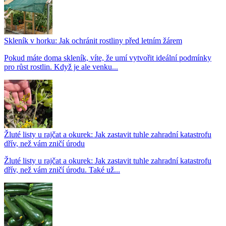
Skleník v horku: Jak ochránit rostliny před letním žárem
Pokud máte doma skleník, víte, že umí vytvořit ideální podmínky
pro růst rostlin. Když je ale venku...
Žluté listy u rajčat a okurek: Jak zastavit tuhle zahradní katastrofu
dřív, než vám zničí úrodu
Žluté listy u rajčat a okurek: Jak zastavit tuhle zahradní katastrofu
dřív, než vám zničí úrodu. Také už...