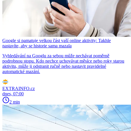
Google si pamatuje velkou část vaší online aktivity: Takhle
nastavíte, aby se historie sama mazala
Vyhledávání na Googlu za sebou může nechávat poměrně
podrobnou stopu. Kdo nechce uchovávat měsíce nebo roky starou
aktivitu, může ji odstranit ručně nebo nastavit pravidelné
automatické mazání.
EXTRAINFO.cz
dnes, 07:00
2 min