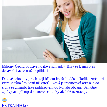
Miliony Čechů používají datové schránky. Brzy se k nim přes
dosavadní adresu už nepřihlásí
Datové schránky procházejí během letošního léta několika změnami,
které se týkají milionů uživatelů. Nová je internetová adresa a od 1.
srpna se změnilo také přihlašování do Portálu občana. Samotné
zprávy ani přístup do datové schránky ale lidé neztrácejí.
EXTRAINFO.cz