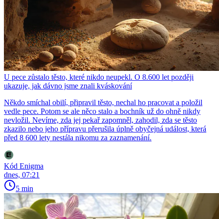
U pece zůstalo těsto, které nikdo neupekl. O 8.600 let později
ukazuje, jak dávno jsme znali kváskování
Někdo smíchal obilí, připravil těsto, nechal ho pracovat a položil
vedle pece. Potom se ale něco stalo a bochník už do ohně nikdy
nevložil. Nevíme, zda jej pekař zapomněl, zahodil, zda se těsto
zkazilo nebo jeho přípravu přerušila úplně obyčejná událost, která
před 8 600 lety nestála nikomu za zaznamenání.
Kód Enigma
dnes, 07:21
5 min