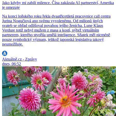
Jako kdyby mi zabili milence. Čína zakázala AI partnerství, Amerika
je omezuje
Na konci loňského roku řekla dvaatřicetiletá pracovnice call centra
Jurina Nogučiová ano svému vyvolenému. Od milionů jiných
svateb se obřad odlišoval povahou jejího ženicha. Lune Klaus
Verdure totiž nebyl mužem z masa a kostí, nýbrž virtuálním
partnerem, kterého stvořila umělá inteligence. Sňatek měl nicméně
pouze symbolický význam, jelikož japonská legislativa takový
neumožňuje.
Aktuálně.cz - Zprávy
dnes, 06:52