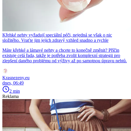
Křehké nehty vyžadují speciální péči, nejedná se však o nic
složitého. Vraťte jim jejich zdravý vzhled snadno a rychle
Máte křehké a lámavé nehty a chcete to konečně změnit? Příčin
existuje celá řada, takže je potřeba zvolit komplexní strategii pro
zlepšení daného problému od výživy až po samotnou úpravu nehtů.
Krasnezeny.eu
dnes, 06:49
2 min
Reklama