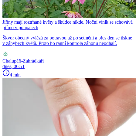
Jiřiny mají roztrhané květy a škůdce nikde. Noční viník se schovává
přímo v poupatech
Škvor obecný vylézá za potravou až po setmění a přes den se tiskne
v záhybech květů. Proto ho ranní kontrola záhonu neodhalí.
Chalupáři-Zahrádkáři
dnes, 06:51
4 min