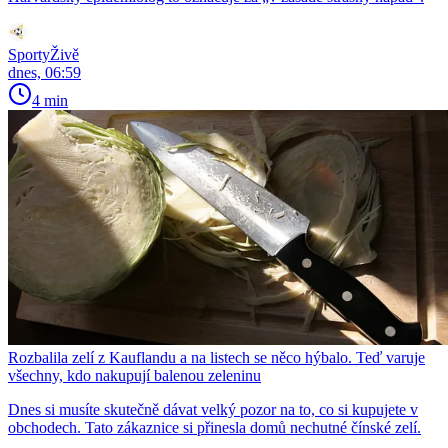
SportyŽivě
dnes, 06:59
4 min
Rozbalila zelí z Kauflandu a na listech se něco hýbalo. Teď varuje
všechny, kdo nakupují balenou zeleninu
Dnes si musíte skutečně dávat velký pozor na to, co si kupujete v
obchodech. Tato zákaznice si přinesla domů nechutné čínské zelí.