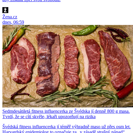
Žena.cz
dnes, 06:59
Sedmdesátiletá fitness influencerka ze Švédska jí denně 800 g masa.
Tvrdí, že se cítí skvěle, lékaři upozorňují na rizika
Švédská fitness influencerka jí téměř výhradně maso už přes osm let.
Harvardský epidemiolog to označuje za „v zásadě strašný nápad“.