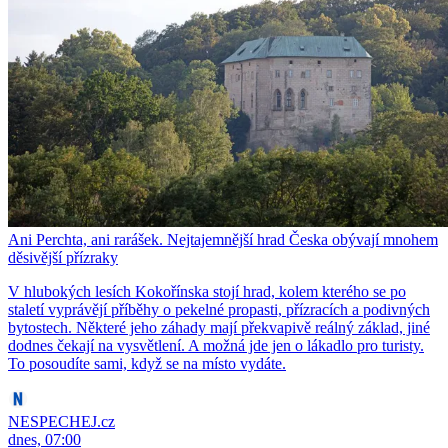
Ani Perchta, ani rarášek. Nejtajemnější hrad Česka obývají mnohem
děsivější přízraky
V hlubokých lesích Kokořínska stojí hrad, kolem kterého se po
staletí vyprávějí příběhy o pekelné propasti, přízracích a podivných
bytostech. Některé jeho záhady mají překvapivě reálný základ, jiné
dodnes čekají na vysvětlení. A možná jde jen o lákadlo pro turisty.
To posoudíte sami, když se na místo vydáte.
NESPECHEJ.cz
dnes, 07:00