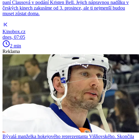
paní Clausová v podání Kristen Bell. Jejich nápravnou nadílku v
českých kinech zakusíme od 3. prosince, ale ti nejmenší budou
muset zůstat doma.
Kinobox.cz
dnes, 07:05
2 min
Reklama
Bývalá manželka hokejového reprezentanta Višňovského. Skončila