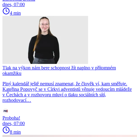
dnes, 07:00
4 min
Tlak na výkon nám bere schopnost žít naplno v přítomném
okamžiku
Plný kalendář ještě nemusí znamenat, že člověk ví, kam směřuje.
Kateřina Popovyč se v Církvi adventistů věnuje vedoucím mládeže
v Čechách a v rozhovoru mluví o tlaku sociálních sítí,
rozhodovací…
Proboha!
dnes, 07:00
8 min