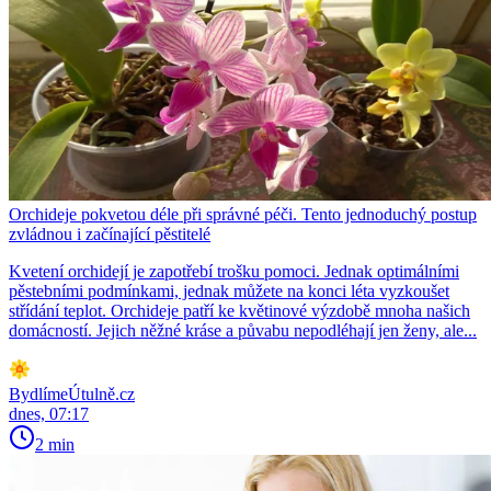
Orchideje pokvetou déle při správné péči. Tento jednoduchý postup
zvládnou i začínající pěstitelé
Kvetení orchidejí je zapotřebí trošku pomoci. Jednak optimálními
pěstebními podmínkami, jednak můžete na konci léta vyzkoušet
střídání teplot. Orchideje patří ke květinové výzdobě mnoha našich
domácností. Jejich něžné kráse a půvabu nepodléhají jen ženy, ale...
BydlímeÚtulně.cz
dnes, 07:17
2 min