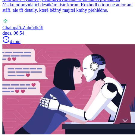
částku odpovídající desítkám tisíc korun. Rozhodl o tom ne autor ani
stáří, ale tři detaily, které běžný majitel knihy přehlédne.
Chalupáři-Zahrádkáři
dnes, 06:54
4 min