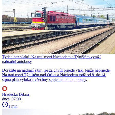
Týden bez vlaků. Na trať mezi Náchodem a Týništěm vyráží
náhradní autobusy
Dorazíte na nádraží s tím, že za chvíli přijede vlak. Jenže nepřijede.
Na trati mezi Týništěm nad Orlicí a Náchodem totiž od 8. do 14.
srpna platí výluka a všechny spoje nahradí autobusy.
Hradecká Drbna
dnes, 07:00
1 min