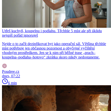
Utřeš kuchyň, koupelnu i podlahu. Těchhle 5 míst ale při úklidu
nejspíš pořád ignoruješ
Nejde o to začít dezinfikovat byt jako operační sál. Většina těchhle
míst potřebuje jen občasnou pozornost a obyčejné vyčištění
vhodným prostředkem. Jen se k nim při běžné trase „prach–
koupelna–podlaha–hotovo“ zkrátka skoro nikdy nedostaneme.
Poudree.cz
dnes, 07:22
6 min