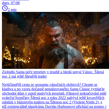
dnes, 07:08
2 min
Zlobidlo Santa peče teroristy v troubě a hledá smysl Vánoc. Šílená
noc 2 má ještě šílenější trailer
Nejúčinnější cesta ze seznamu vánočních zlobivců? Chopte se
kladiva a po vzoru dočasně penalizovaného Santa Clause vymlaťte
obchodní dům v zajetí mstivých teroristů. Filmové pokračování milé
sváteční řezničiny Šílená noc z roku 2022 nabývá ještě krvavějších
odstínů v bláznivém traileru na Šílenou noc 2 (Violent Night 2), v
níž existenciálně tápajícímu Davidu Harbourovi přichází na pomoc i