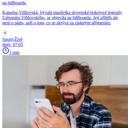
na billboardu
Katarína Višňovská, bývalá manželka slovenské hokejové legendy
Ľubomíra Višňovského, se objevila na billboardu. Její příběh ale
není o pádu, spíš o tom, co se skrývá za známým příjmením.
SportyŽivě
dnes, 07:05
3 min