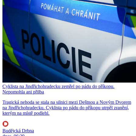
Cyklista na Jindřichohradecku zemřel po pádu do příkopu.
Nepomohla ani přilba
Tragická nehoda se stala na silnici mezi Deštnou a Novým Dvorem
na Jindřichohradecku. Cyklista po pádu do příkopu utrpěl zranění,
kterým na místě podlehl.
Budějcká Drbna