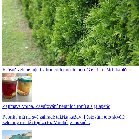
Krásně zelené túje i v horkých dnech: pomůže trik našich babiček
Zajímavá volba. Zavařování beraních rohů ala jalapeňo
Papriky má na své zahradě takřka každý. Pěstování této skvělé
zeleniny určitě stojí za to. Mnohé je možné...