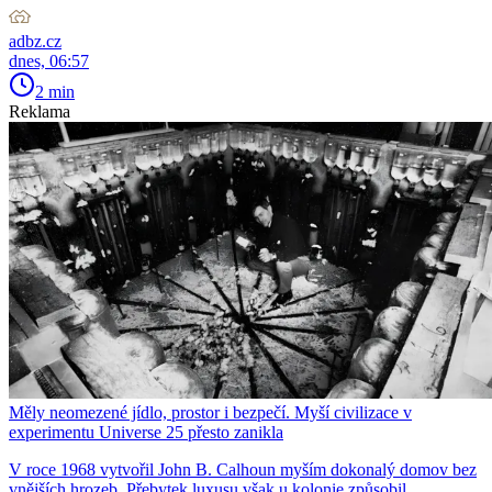
adbz.cz
dnes, 06:57
2 min
Reklama
Měly neomezené jídlo, prostor i bezpečí. Myší civilizace v
experimentu Universe 25 přesto zanikla
V roce 1968 vytvořil John B. Calhoun myším dokonalý domov bez
vnějších hrozeb. Přebytek luxusu však u kolonie způsobil