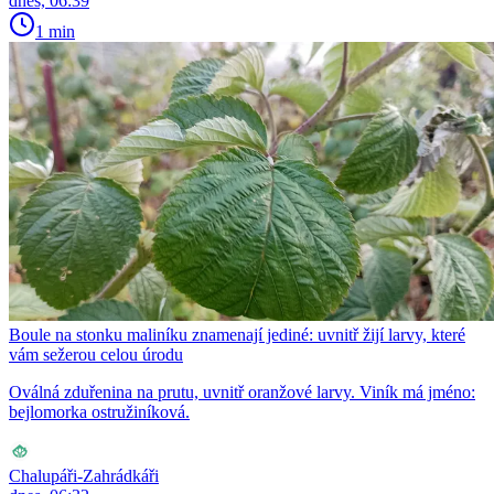
dnes, 06:39
1 min
Boule na stonku maliníku znamenají jediné: uvnitř žijí larvy, které
vám sežerou celou úrodu
Oválná zduřenina na prutu, uvnitř oranžové larvy. Viník má jméno:
bejlomorka ostružiníková.
Chalupáři-Zahrádkáři