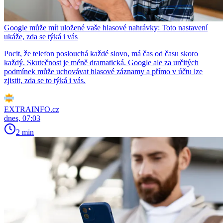
Google může mít uložené vaše hlasové nahrávky: Toto nastavení
ukáže, zda se týká i vás
Pocit, že telefon poslouchá každé slovo, má čas od času skoro
každý. Skutečnost je méně dramatická. Google ale za určitých
podmínek může uchovávat hlasové záznamy a přímo v účtu lze
zjistit, zda se to týká i vás.
EXTRAINFO.cz
dnes, 07:03
2 min