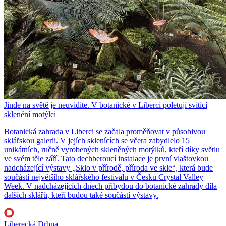
Jinde na světě je neuvidíte. V botanické v Liberci poletují svítící
sklenění motýlci
Botanická zahrada v Liberci se začala proměňovat v působivou
sklářskou galerii. V jejích sklenících se včera zabydlelo 15
unikátních, ručně vyrobených skleněných motýlků, kteří díky světlu
ve svém těle září. Tato dechberoucí instalace je první vlaštovkou
nadcházející výstavy „Sklo v přírodě, příroda ve skle“, která bude
součástí největšího sklářského festivalu v Česku Crystal Valley
Week. V nadcházejících dnech přibydou do botanické zahrady díla
dalších sklářů, kteří budou také součástí výstavy.
Liberecká Drbna