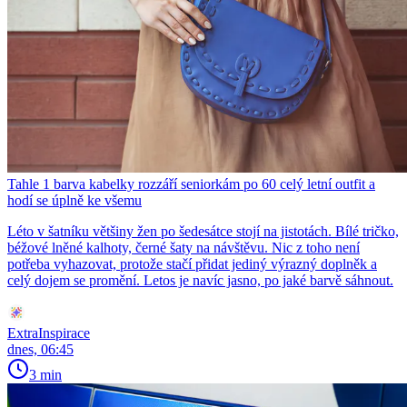
Tahle 1 barva kabelky rozzáří seniorkám po 60 celý letní outfit a
hodí se úplně ke všemu
Léto v šatníku většiny žen po šedesátce stojí na jistotách. Bílé tričko,
béžové lněné kalhoty, černé šaty na návštěvu. Nic z toho není
potřeba vyhazovat, protože stačí přidat jediný výrazný doplněk a
celý dojem se promění. Letos je navíc jasno, po jaké barvě sáhnout.
ExtraInspirace
dnes, 06:45
3 min