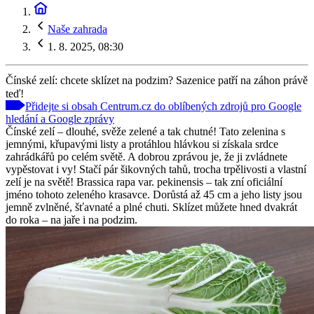
Naše zahrada
1. 8. 2025, 08:30
Čínské zelí: chcete sklízet na podzim? Sazenice patří na záhon právě
teď!
Přidejte si obsah Centrum.cz do oblíbených zdrojů pro Google
hledání a Google zprávy
Čínské zelí – dlouhé, svěže zelené a tak chutné! Tato zelenina s
jemnými, křupavými listy a protáhlou hlávkou si získala srdce
zahrádkářů po celém světě. A dobrou zprávou je, že ji zvládnete
vypěstovat i vy! Stačí pár šikovných tahů, trocha trpělivosti a vlastní
zelí je na světě! Brassica rapa var. pekinensis – tak zní oficiální
jméno tohoto zeleného krasavce. Dorůstá až 45 cm a jeho listy jsou
jemně zvlněné, šťavnaté a plné chuti. Sklízet můžete hned dvakrát
do roka – na jaře i na podzim.