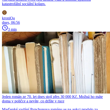
katastrofální sociální kolaps.
kroniQa
dnes, 06:56
3 min
Jeden román ze 70. let dnes stojí přes 30 000 Kč. Možná ho máte
doma v poličce a nevíte, co držíte v ruce
Maďarské vydání Pynchonova románu se na aukci prodalo za