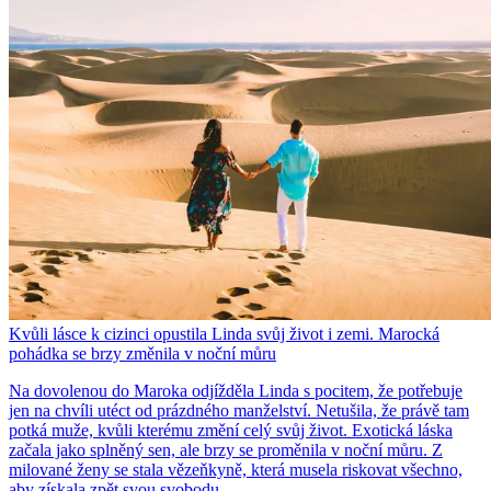
Kvůli lásce k cizinci opustila Linda svůj život i zemi. Marocká
pohádka se brzy změnila v noční můru
Na dovolenou do Maroka odjížděla Linda s pocitem, že potřebuje
jen na chvíli utéct od prázdného manželství. Netušila, že právě tam
potká muže, kvůli kterému změní celý svůj život. Exotická láska
začala jako splněný sen, ale brzy se proměnila v noční můru. Z
milované ženy se stala vězeňkyně, která musela riskovat všechno,
aby získala zpět svou svobodu.