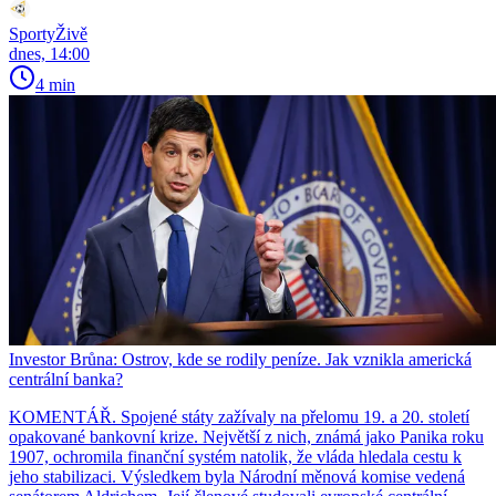
SportyŽivě
dnes, 14:00
4 min
Investor Brůna: Ostrov, kde se rodily peníze. Jak vznikla americká
centrální banka?
KOMENTÁŘ. Spojené státy zažívaly na přelomu 19. a 20. století
opakované bankovní krize. Největší z nich, známá jako Panika roku
1907, ochromila finanční systém natolik, že vláda hledala cestu k
jeho stabilizaci. Výsledkem byla Národní měnová komise vedená