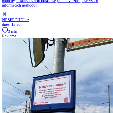
mouchy, ačkoliv i v této oblasti se jednotlivé zdroje ve všech
informacích neshodují.
NESPECHEJ.cz
dnes, 13:30
3 min
Reklama