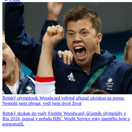
Britský olympionik Woodward veřejně přiznal závislost na pornu:
Nemohl jsem přestat, vedl jsem dvojí život
Britský skokan do vody Freddie Woodward, účastník olympiády v
Riu 2016, popsal v pořadu BBC World Service roky marného boje s
pornografií.