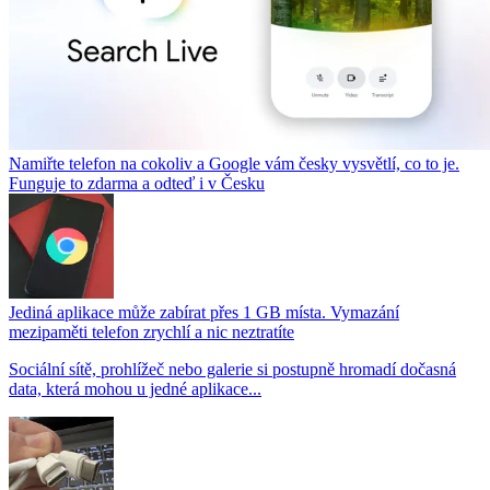
Namiřte telefon na cokoliv a Google vám česky vysvětlí, co to je.
Funguje to zdarma a odteď i v Česku
Jediná aplikace může zabírat přes 1 GB místa. Vymazání
mezipaměti telefon zrychlí a nic neztratíte
Sociální sítě, prohlížeč nebo galerie si postupně hromadí dočasná
data, která mohou u jedné aplikace...