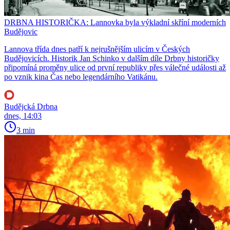
DRBNA HISTORIČKA: Lannovka byla výkladní skříní moderních
Budějovic
Lannova třída dnes patří k nejrušnějším ulicím v Českých
Budějovicích. Historik Jan Schinko v dalším díle Drbny historičky
připomíná proměny ulice od první republiky přes válečné události až
po vznik kina Čas nebo legendárního Vatikánu.
Budějcká Drbna
dnes, 14:03
3 min