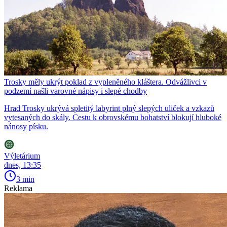
Trosky měly ukrýt poklad z vypleněného kláštera. Odvážlivci v
podzemí našli varovné nápisy i slepé chodby
Hrad Trosky ukrývá spletitý labyrint plný slepých uliček a vzkazů
vytesaných do skály. Cestu k obrovskému bohatství blokují hluboké
nánosy písku.
Výletárium
dnes, 13:35
3 min
Reklama