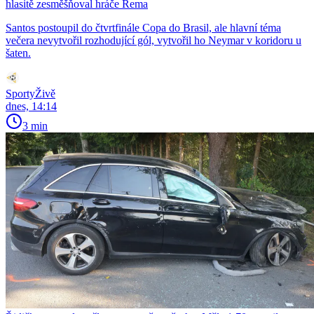
hlasitě zesměšňoval hráče Rema
Santos postoupil do čtvrtfinále Copa do Brasil, ale hlavní téma
večera nevytvořil rozhodující gól, vytvořil ho Neymar v koridoru u
šaten.
SportyŽivě
dnes, 14:14
3 min