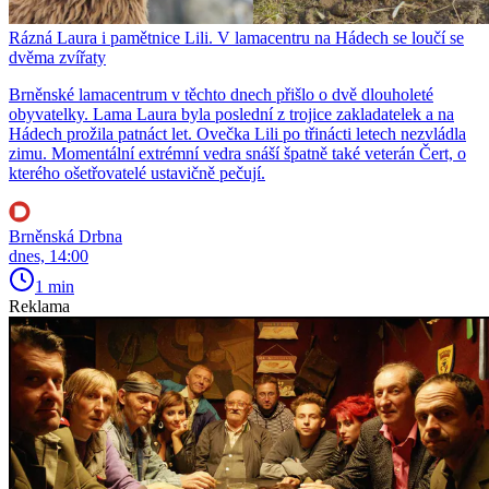
Rázná Laura i pamětnice Lili. V lamacentru na Hádech se loučí se
dvěma zvířaty
Brněnské lamacentrum v těchto dnech přišlo o dvě dlouholeté
obyvatelky. Lama Laura byla poslední z trojice zakladatelek a na
Hádech prožila patnáct let. Ovečka Lili po třinácti letech nezvládla
zimu. Momentální extrémní vedra snáší špatně také veterán Čert, o
kterého ošetřovatelé ustavičně pečují.
Brněnská Drbna
dnes, 14:00
1 min
Reklama