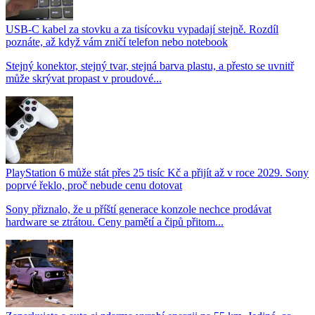
USB-C kabel za stovku a za tisícovku vypadají stejně. Rozdíl
poznáte, až když vám zničí telefon nebo notebook
Stejný konektor, stejný tvar, stejná barva plastu, a přesto se uvnitř
může skrývat propast v proudové...
PlayStation 6 může stát přes 25 tisíc Kč a přijít až v roce 2029. Sony
poprvé řeklo, proč nebude cenu dotovat
Sony přiznalo, že u příští generace konzole nechce prodávat
hardware se ztrátou. Ceny pamětí a čipů přitom...