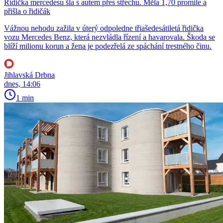
Řidička mercedesu šla s autem přes střechu. Měla 1,70 promile a
přišla o řidičák
Vážnou nehodu zažila v úterý odpoledne třiašedesátiletá řidička
vozu Mercedes Benz, která nezvládla řízení a havarovala. Škoda se
blíží milionu korun a žena je podezřelá ze spáchání trestného činu.
Jihlavská Drbna
dnes, 14:06
1 min