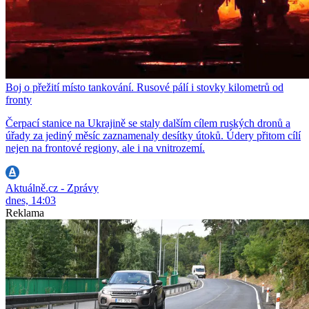
Boj o přežití místo tankování. Rusové pálí i stovky kilometrů od
fronty
Čerpací stanice na Ukrajině se staly dalším cílem ruských dronů a
úřady za jediný měsíc zaznamenaly desítky útoků. Údery přitom cílí
nejen na frontové regiony, ale i na vnitrozemí.
Aktuálně.cz - Zprávy
dnes, 14:03
Reklama