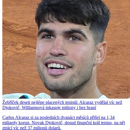
Žebříček deseti nejlépe placených tenistů: Alcaraz vydělal víc než
Djokovič, Williamsová inkasuje miliony i bez hraní
Carlos Alcaraz si za posledních dvanáct měsíců přišel na 1,34
miliardy korun. Novak Djokovič, dosud finanční král tenisu, na něj
ztrácí víc než 37 milionů dolarů.