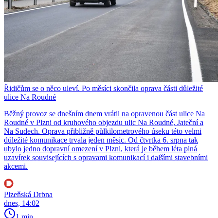
Řidičům se o něco uleví. Po měsíci skončila oprava části důležité
ulice Na Roudné
Běžný provoz se dnešním dnem vrátil na opravenou část ulice Na
Roudné v Plzni od kruhového objezdu ulic Na Roudné, Jateční a
Na Sudech. Oprava přibližně půlkilometrového úseku této velmi
důležité komunikace trvala jeden měsíc. Od čtvrtka 6. srpna tak
ubylo jedno dopravní omezení v Plzni, která je během léta plná
uzavírek souvisejících s opravami komunikací i dalšími stavebními
akcemi.
Plzeňská Drbna
dnes, 14:02
1 min