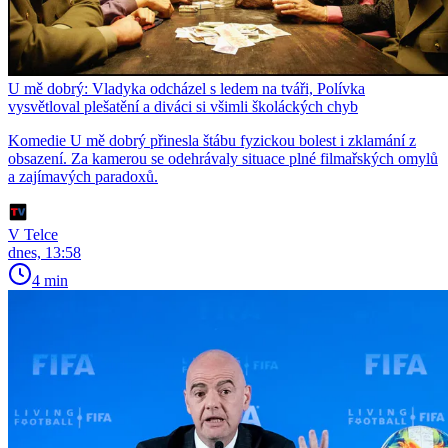
U mě dobrý: Vladyka odcházel s ledem na tváři, Polívka
vysvětloval plešatění a diváci si všimli školáckých chyb
Komedie U mě dobrý přinesla štábu fyzickou bolest i zklamání z
obsazení. Za kamerou se odehrávaly situace plné filmařských omylů
a zajímavých paradoxů.
V Telce
dnes, 13:58
4 min