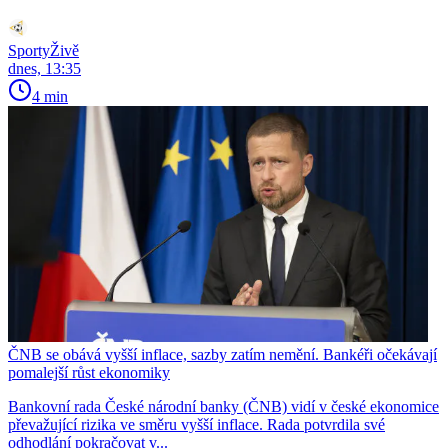
SportyŽivě
dnes, 13:35
4 min
ČNB se obává vyšší inflace, sazby zatím nemění. Bankéři očekávají
pomalejší růst ekonomiky
Bankovní rada České národní banky (ČNB) vidí v české ekonomice
převažující rizika ve směru vyšší inflace. Rada potvrdila své
odhodlání pokračovat v...