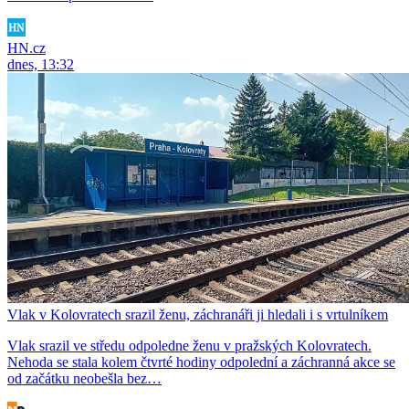
HN.cz
dnes, 13:32
Vlak v Kolovratech srazil ženu, záchranáři ji hledali i s vrtulníkem
Vlak srazil ve středu odpoledne ženu v pražských Kolovratech.
Nehoda se stala kolem čtvrté hodiny odpolední a záchranná akce se
od začátku neobešla bez…