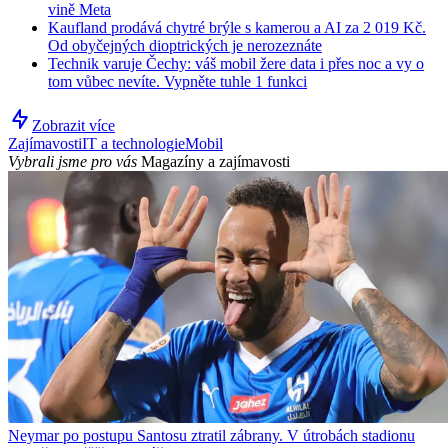
vině Meta
Kaufland prodává chytré brýle s kamerou a AI za 2 019 Kč.
Od obyčejných dioptrických je nerozeznáte
Technik varuje Čechy: váš mobil žere data i přes noc a vy o
tom vůbec nevíte. Vypněte tuhle 1 funkci
Zobrazit více
Zajímavosti
IT a technologie
Mobil
Vybrali jsme pro vás
Magazíny a zajímavosti
Neymar po postupu Santosu ztratil zábrany. V útrobách stadionu