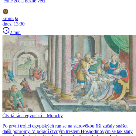
jedné zcela běžné věci.
kroniQa
dnes, 13:30
2 min
Čtvrtá rána egyptská – Mouchy
Po první trojici egyptských ran se na starověkou říši začaly snášet
další pohromy. V pořadí čtvrtým trestem Hospodinovým se tak staly