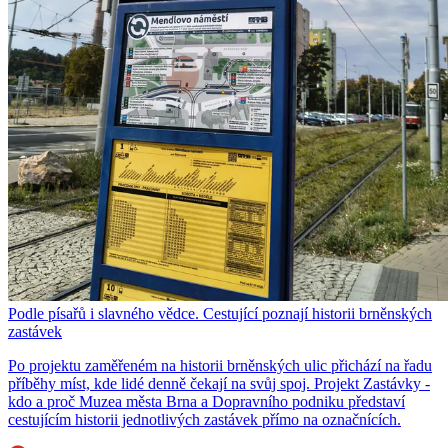
Podle písařů i slavného vědce. Cestující poznají historii brněnských
zastávek
Po projektu zaměřeném na historii brněnských ulic přichází na řadu
příběhy míst, kde lidé denně čekají na svůj spoj. Projekt Zastávky -
kdo a proč Muzea města Brna a Dopravního podniku představí
cestujícím historii jednotlivých zastávek přímo na označnících.