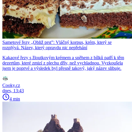
Sametové řezy „Obliž prst”: Vláčný korpus, krém, který se
rozplývá. Název, který opravdu nic nepřehání
Kakaové řezy s žloutkovým krémem a sněhem z bílků patří k těm
dezertům, které zmizí z plechu dřív, než vychladnou. Vyzkoušela
jsem je poprvé a výsledek byl přesně takový, jaký název slibuje.
Cooky.cz
dnes, 13:43
4 min