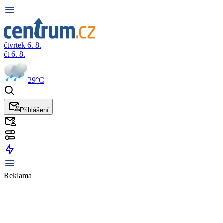
čtvrtek 6. 8.
čt 6. 8.
29°C
Přihlášení
Reklama