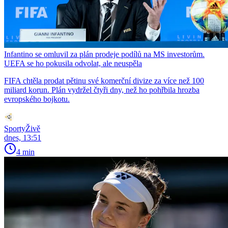
Infantino se omluvil za plán prodeje podílů na MS investorům.
UEFA se ho pokusila odvolat, ale neuspěla
FIFA chtěla prodat pětinu své komerční divize za více než 100
miliard korun. Plán vydržel čtyři dny, než ho pohřbila hrozba
evropského bojkotu.
SportyŽivě
dnes, 13:51
4 min