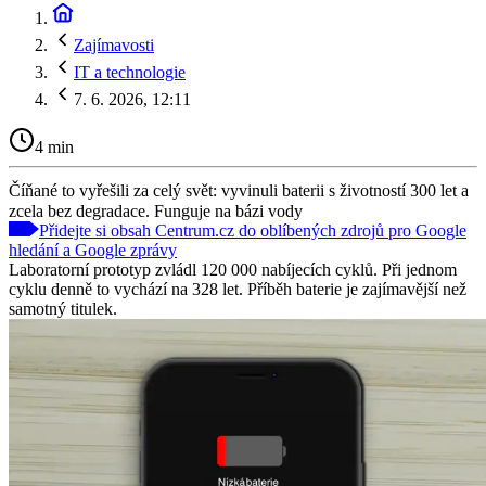
Zajímavosti
IT a technologie
7. 6. 2026, 12:11
4 min
Číňané to vyřešili za celý svět: vyvinuli baterii s životností 300 let a
zcela bez degradace. Funguje na bázi vody
Přidejte si obsah Centrum.cz do oblíbených zdrojů pro Google
hledání a Google zprávy
Laboratorní prototyp zvládl 120 000 nabíjecích cyklů. Při jednom
cyklu denně to vychází na 328 let. Příběh baterie je zajímavější než
samotný titulek.