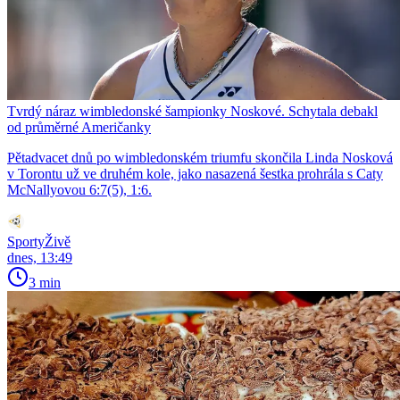
Tvrdý náraz wimbledonské šampionky Noskové. Schytala debakl
od průměrné Američanky
Pětadvacet dnů po wimbledonském triumfu skončila Linda Nosková
v Torontu už ve druhém kole, jako nasazená šestka prohrála s Caty
McNallyovou 6:7(5), 1:6.
SportyŽivě
dnes, 13:49
3 min