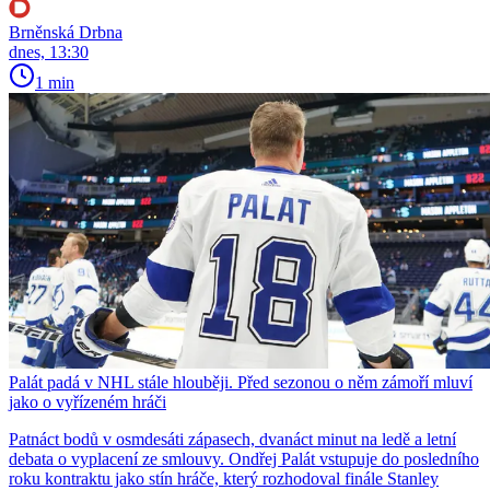
Brněnská Drbna
dnes, 13:30
1 min
Palát padá v NHL stále hlouběji. Před sezonou o něm zámoří mluví
jako o vyřízeném hráči
Patnáct bodů v osmdesáti zápasech, dvanáct minut na ledě a letní
debata o vyplacení ze smlouvy. Ondřej Palát vstupuje do posledního
roku kontraktu jako stín hráče, který rozhodoval finále Stanley