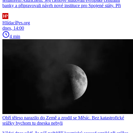
senátorem Aldrichem. Její členové studovali evropské centrální
banky a připravovali návrh nové instituce pro Spojené státy. Při
HlídacíPes.org
dnes, 14:00
4 min
Obří těleso narazilo do Země a zrodil se Měsíc. Bez katastrofické
srážky bychom tu dneska nebyli