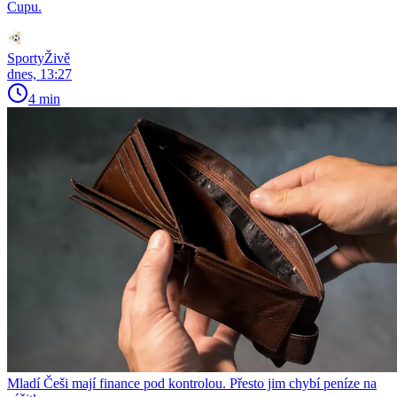
Cupu.
SportyŽivě
dnes, 13:27
4 min
Mladí Češi mají finance pod kontrolou. Přesto jim chybí peníze na