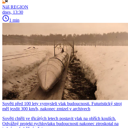
Náš REGION
dnes, 13:30
1 min
Sověti před 100 lety vymysleli vlak budoucnosti. Futuristický stroj
měl jezdit 300 km/h, nakonec zmizel v archivech
Sověti chtěli ve třicátých letech postavit vlak na obřích koulích.
Odvážný projekt rychlovlaku budoucnosti nakonec ztroskotal na