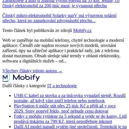
Zaparkujete a auto si zdarma vyrobí energii na 55 km. Jediné, co
čínský elektromobil za 200 tisíc musí, je vysunout střechu
Čínský mikro-elektromobil Solarky sunV má výsuvnou solární
střechu, která po zaparkování zdvojnásobí plochu...
Tento článek byl publikován ze zdrojů
Mobify.cz
Web se zaměřuje na mobilní telefony, chytré technologie a moderní
aplikace. Čtenáři zde najdou recenze nových modelů, srovnání
zařízení, tipy na užitečné aplikace i praktické rady, jak z telefonu
dostat maximum. Obsah sleduje také trendy v oblasti elektroniky,
softwaru a digitálních služeb – od...
Všechny články tohoto autora →
Další články z kategorie
IT a technologie
USB-C kabel za stovku a za tisícovku vypadají stejně. Rozdíl
poznáte, až když vám zničí telefon nebo notebook
PlayStation 6 může stát přes 25 tisíc Kč a přijít až v roce
2029. Sony poprvé řeklo, proč nebude cenu dotovat
Fotky z mobilu vytiskne za 5 sekund a vejde se do kapsy. Lidl
prodává tiskárnu za 799 Kč, která nepotřebuje inkoust
Další AI model napadl systém jiné společnosti. Tentokrát je na