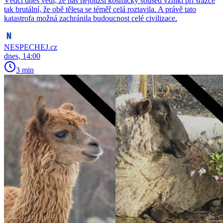
Vědci dnes vědí, že náš nejbližší kosmický soused vznikl při srážce
tak brutální, že obě tělesa se téměř celá roztavila. A právě tato
katastrofa možná zachránila budoucnost celé civilizace.
NESPECHEJ.cz
dnes, 14:00
3 min