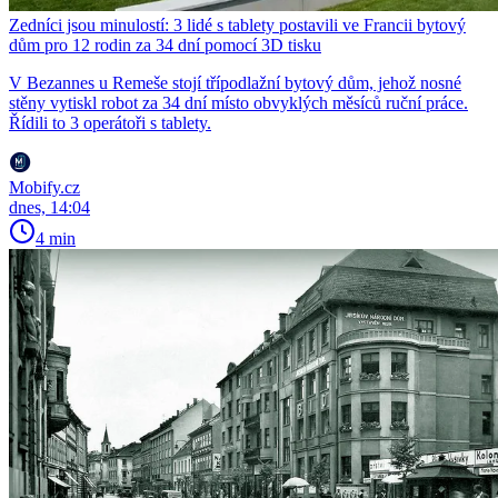
Zedníci jsou minulostí: 3 lidé s tablety postavili ve Francii bytový
dům pro 12 rodin za 34 dní pomocí 3D tisku
V Bezannes u Remeše stojí třípodlažní bytový dům, jehož nosné
stěny vytiskl robot za 34 dní místo obvyklých měsíců ruční práce.
Řídili to 3 operátoři s tablety.
Mobify.cz
dnes, 14:04
4 min