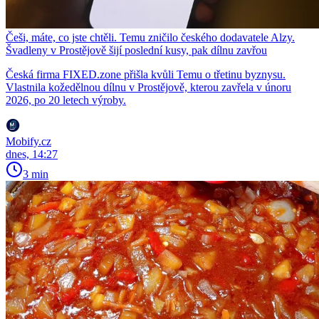
Češi, máte, co jste chtěli. Temu zničilo českého dodavatele Alzy.
Švadleny v Prostějově šijí poslední kusy, pak dílnu zavřou
Česká firma FIXED.zone přišla kvůli Temu o třetinu byznysu.
Vlastnila kožedělnou dílnu v Prostějově, kterou zavřela v únoru
2026, po 20 letech výroby.
Mobify.cz
dnes, 14:27
3 min