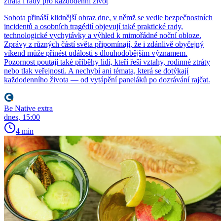
ztráta i rady pro každodenní život
Sobota přináší klidnější obraz dne, v němž se vedle bezpečnostních
incidentů a osobních tragédií objevují také praktické rady,
technologické vychytávky a výhled k mimořádné noční obloze.
Zprávy z různých částí světa připomínají, že i zdánlivě obyčejný
víkend může přinést události s dlouhodobějším významem.
Pozornost poutají také příběhy lidí, kteří řeší vztahy, rodinné ztráty
nebo tlak veřejnosti. A nechybí ani témata, která se dotýkají
každodenního života — od vytápění paneláků po dozrávání rajčat.
Be Native extra
dnes, 15:00
4 min