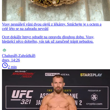
Vosy nesnášejí vůni dvou olejů z lékárny. Smíchejte je s octem a
celé léto se na zahradu nevrátí
Ocet dokáže hmyz odradit na opravdu dlouhou dobu. Vosy,
hledající něco dobrého, vás tak už zaručeně trápit nebudou.
Chalupáři-Zahrádkáři
dnes, 14:26
2 min