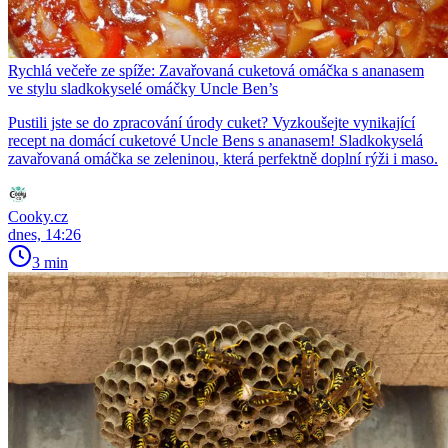
Rychlá večeře ze spíže: Zavařovaná cuketová omáčka s ananasem
ve stylu sladkokyselé omáčky Uncle Ben’s
Pustili jste se do zpracování úrody cuket? Vyzkoušejte vynikající
recept na domácí cuketové Uncle Bens s ananasem! Sladkokyselá
zavařovaná omáčka se zeleninou, která perfektně doplní rýži i maso.
Cooky.cz
dnes, 14:26
3 min