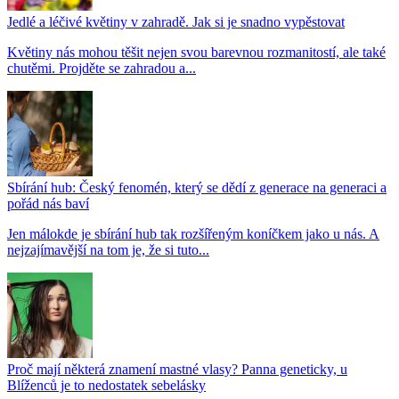
Jedlé a léčivé květiny v zahradě. Jak si je snadno vypěstovat
Květiny nás mohou těšit nejen svou barevnou rozmanitostí, ale také
chutěmi. Projděte se zahradou a...
Sbírání hub: Český fenomén, který se dědí z generace na generaci a
pořád nás baví
Jen málokde je sbírání hub tak rozšířeným koníčkem jako u nás. A
nejzajímavější na tom je, že si tuto...
Proč mají některá znamení mastné vlasy? Panna geneticky, u
Blíženců je to nedostatek sebelásky