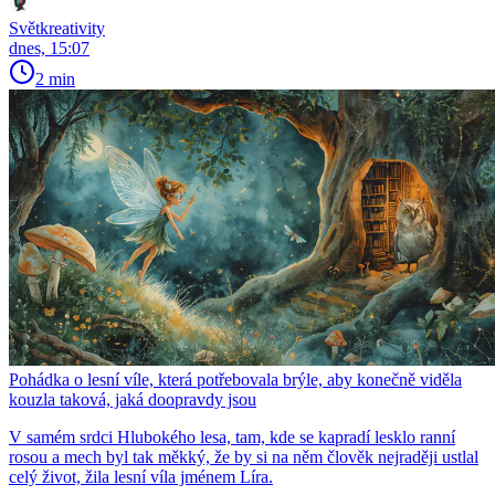
Světkreativity
dnes, 15:07
2 min
Pohádka o lesní víle, která potřebovala brýle, aby konečně viděla
kouzla taková, jaká doopravdy jsou
V samém srdci Hlubokého lesa, tam, kde se kapradí lesklo ranní
rosou a mech byl tak měkký, že by si na něm člověk nejraději ustlal
celý život, žila lesní víla jménem Líra.