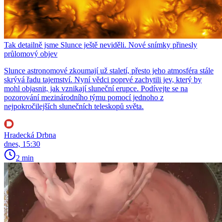
Tak detailně jsme Slunce ještě neviděli. Nové snímky přinesly
průlomový objev
Slunce astronomové zkoumají už staletí, přesto jeho atmosféra stále
skrývá řadu tajemství. Nyní vědci poprvé zachytili jev, který by
mohl objasnit, jak vznikají sluneční erupce. Podívejte se na
pozorování mezinárodního týmu pomocí jednoho z
nejpokročilejších slunečních teleskopů světa.
Hradecká Drbna
dnes, 15:30
2 min