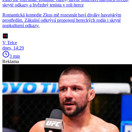
skryté odkazy a hvězdný tenista v roli herce
Romantická komedie Zkus mě rozesmát baví diváky havajským
prostředím. Zákulisí odkrývá propojení hereckých rodin i skryté
popkulturní odkazy.
V Telce
dnes, 14:29
3 min
Reklama