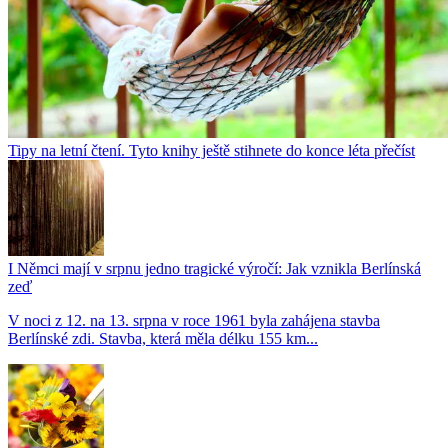
Tipy na letní čtení. Tyto knihy ještě stihnete do konce léta přečíst
I Němci mají v srpnu jedno tragické výročí: Jak vznikla Berlínská
zeď
V noci z 12. na 13. srpna v roce 1961 byla zahájena stavba
Berlínské zdi. Stavba, která měla délku 155 km...