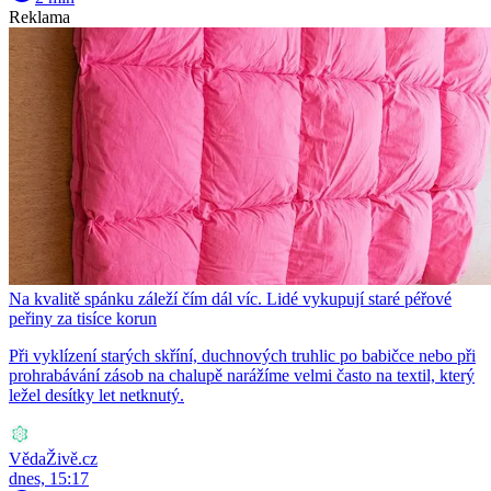
Reklama
Na kvalitě spánku záleží čím dál víc. Lidé vykupují staré péřové
peřiny za tisíce korun
Při vyklízení starých skříní, duchnových truhlic po babičce nebo při
prohrabávání zásob na chalupě narážíme velmi často na textil, který
ležel desítky let netknutý.
VědaŽivě.cz
dnes, 15:17