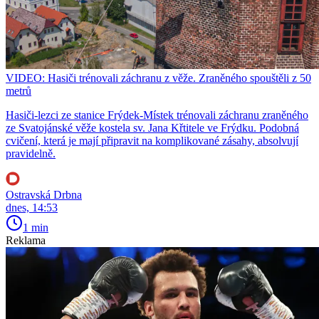
VIDEO: Hasiči trénovali záchranu z věže. Zraněného spouštěli z 50
metrů
Hasiči-lezci ze stanice Frýdek-Místek trénovali záchranu zraněného
ze Svatojánské věže kostela sv. Jana Křtitele ve Frýdku. Podobná
cvičení, která je mají připravit na komplikované zásahy, absolvují
pravidelně.
Ostravská Drbna
dnes, 14:53
1 min
Reklama