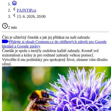
FAJNTIP.cz
13. 6. 2026, 20:00
2 min
Čím je užitečný čmelák a jak jej přilákat na naši zahradu
Přidejte si obsah Centrum.cz do oblíbených zdrojů pro Google
hledání a Google zprávy
Čmelák je spolu s motýly ozdobou každé zahrady. Kromě své
roztomilosti a krásy je pro rodinné zahrady velkou pomocí.
Vytvoříte-li mu podmínky pro spokojený život, zůstane vám dlouho
věrný.