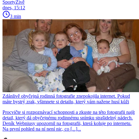
SportyŽivě
dnes, 15:12
3 min
Zdánlivě obyčejná rodinná fotografie znepokojila internet. Pokud
máte bystrý zrak, všimnete si detailu, který vám nažene husí kůži
Procvičte si rozpoznávací schopnosti a zkuste na této fotografii najít
detail, který dá obyčejnému rodinnému snímku strašidelný nádech.
Deník Webniusy upozornil na fotografii, která koluje po internetu.
Na první pohled na ní není nic, co [...]...