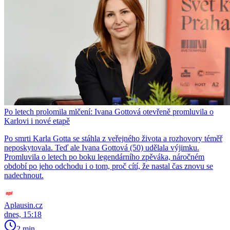
Po letech prolomila mlčení: Ivana Gottová otevřeně promluvila o
Karlovi i nové etapě
Po smrti Karla Gotta se stáhla z veřejného života a rozhovory téměř
neposkytovala. Teď ale Ivana Gottová (50) udělala výjimku.
Promluvila o letech po boku legendárního zpěváka, náročném
období po jeho odchodu i o tom, proč cítí, že nastal čas znovu se
nadechnout.
Aplausin.cz
dnes, 15:18
2 min