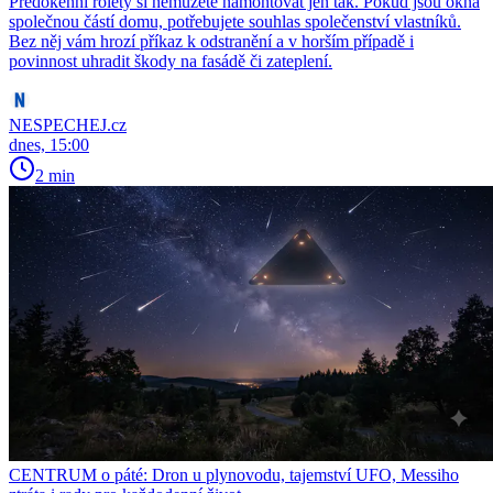
Předokenní rolety si nemůžete namontovat jen tak. Pokud jsou okna
společnou částí domu, potřebujete souhlas společenství vlastníků.
Bez něj vám hrozí příkaz k odstranění a v horším případě i
povinnost uhradit škody na fasádě či zateplení.
NESPECHEJ.cz
dnes, 15:00
2 min
CENTRUM o páté: Dron u plynovodu, tajemství UFO, Messiho