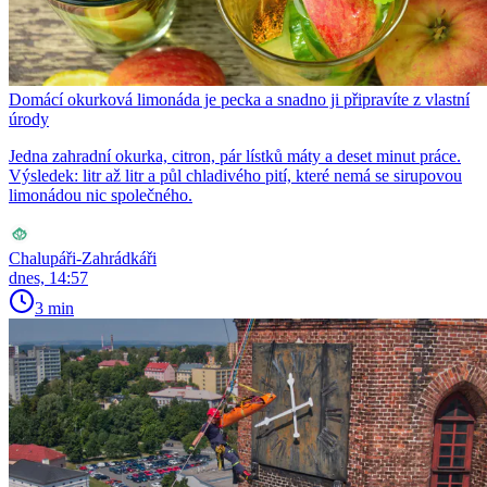
Domácí okurková limonáda je pecka a snadno ji připravíte z vlastní
úrody
Jedna zahradní okurka, citron, pár lístků máty a deset minut práce.
Výsledek: litr až litr a půl chladivého pití, které nemá se sirupovou
limonádou nic společného.
Chalupáři-Zahrádkáři
dnes, 14:57
3 min