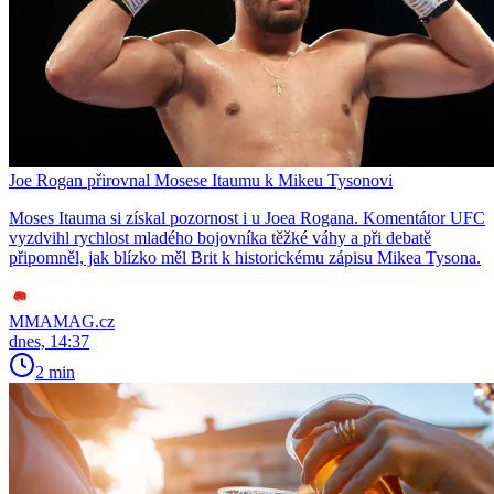
Joe Rogan přirovnal Mosese Itaumu k Mikeu Tysonovi
Moses Itauma si získal pozornost i u Joea Rogana. Komentátor UFC
vyzdvihl rychlost mladého bojovníka těžké váhy a při debatě
připomněl, jak blízko měl Brit k historickému zápisu Mikea Tysona.
MMAMAG.cz
dnes, 14:37
2 min