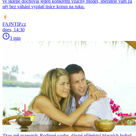
ve sklepě dochoval jeden konkrétní vzácný model, sběratelé vám za
něj bez váhání vyplatí tisíce korun na ruku.
FAJNTIP.cz
dnes, 14:30
3 min
Zkus mě rozesmát: Rodinné vazby, dávné přátelství hlavních hvězd,