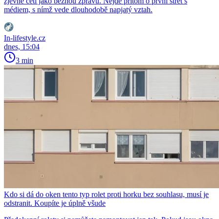
zjevně četl jako běžnou zprávu. Nejde přitom o první střet s
médiem, s nímž vede dlouhodobě napjatý vztah.
In-lifestyle.cz
dnes, 15:04
3 min
Kdo si dá do oken tento typ rolet proti horku bez souhlasu, musí je
odstranit. Koupíte je úplně všude