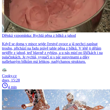
Dětská vzpomínka: Rychlá pěna z bílků a jahod
Když se doma v misce sejde čerstvé ovoce a já nechci zapínat
troubu, přichází na řadu právě tahle pěna z bílků. V létě ji dělám
nejdřív z jahod, teď hlavně z rybízu, a u nás mizí po lžičkách i na
palačinkách. Je rychlá, vystačí si s pár surovinami a díky
našlehaným bílkům má lehkou, nadýchanou strukturu.
Cooky.cz
dnes, 15:28
4 min