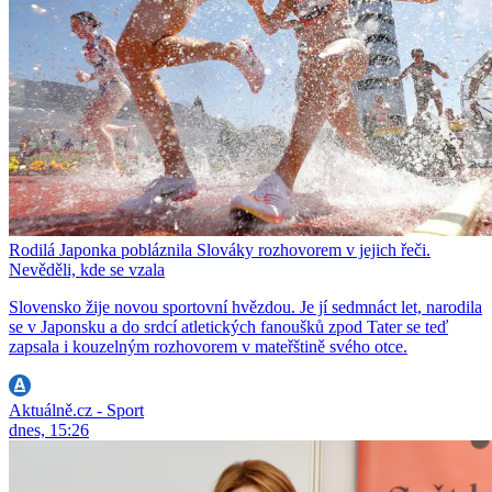
Rodilá Japonka pobláznila Slováky rozhovorem v jejich řeči.
Nevěděli, kde se vzala
Slovensko žije novou sportovní hvězdou. Je jí sedmnáct let, narodila
se v Japonsku a do srdcí atletických fanoušků zpod Tater se teď
zapsala i kouzelným rozhovorem v mateřštině svého otce.
Aktuálně.cz - Sport
dnes, 15:26