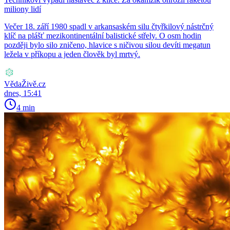
miliony lidí
Večer 18. září 1980 spadl v arkansaském silu čtyřkilový nástrčný
klíč na plášť mezikontinentální balistické střely. O osm hodin
později bylo silo zničeno, hlavice s ničivou silou devíti megatun
ležela v příkopu a jeden člověk byl mrtvý.
VědaŽivě.cz
dnes, 15:41
4 min