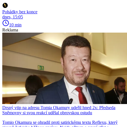
Pohádky bez konce
dnes, 15:05
10 min
Reklama
Drsný vtip na adresu Tomia Okamury udeřil hned 2x: Předseda
Sněmovny si svou reakcí udělal obrovskou ostudu
Tomio Okamura se ohradil proti satirickému textu Reflexu, který