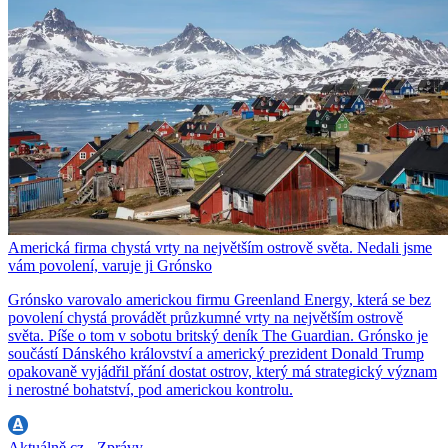
Americká firma chystá vrty na největším ostrově světa. Nedali jsme
vám povolení, varuje ji Grónsko
Grónsko varovalo americkou firmu Greenland Energy, která se bez
povolení chystá provádět průzkumné vrty na největším ostrově
světa. Píše o tom v sobotu britský deník The Guardian. Grónsko je
součástí Dánského království a americký prezident Donald Trump
opakovaně vyjádřil přání dostat ostrov, který má strategický význam
i nerostné bohatství, pod americkou kontrolu.
Aktuálně.cz - Zprávy