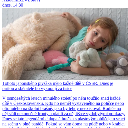
dnes, 14:30
Tohoto japonského plyšáka mělo každé dítě v ČSSR. Dnes je
raritou a sběratelé ho vykupují za tisíce
V osmdesátých letech minulého století po něm toužilo snad každé
dítě v Československu. Kdo ho neměl vystaveného na poličce nebo
připnutého na školní brašně, jako by tehdy neexistoval. Rodiče na
něj stáli nekonečné fronty a platili za něj těžce vydobytými poukazy.
Dnes se tato legendární chlupatá hračka s plastovým obličejem vrací
na scénu v plné parádě. Pokud se vám doma na půdě nebo v krabici