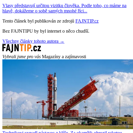
Vlasy představují určitou vizitku člověka. Podle toho, co máme na
hlavě, dokážeme o sobě samých mnohé říci...
Tento článek byl publikován ze zdrojů
FAJNTIP.cz
Bez FAJNTIPU by byl internet o něco chudší.
Všechny články tohoto autora →
Vybrali jsme pro vás
Magazíny a zajímavosti
Technikovi vypadl nástavec z klíče. Za okamžik ohrozil raketou