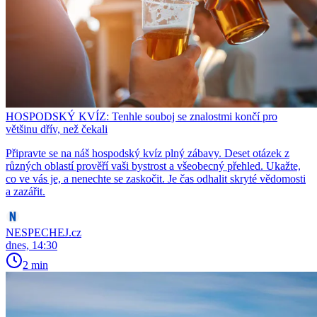
HOSPODSKÝ KVÍZ: Tenhle souboj se znalostmi končí pro
většinu dřív, než čekali
Připravte se na náš hospodský kvíz plný zábavy. Deset otázek z
různých oblastí prověří vaši bystrost a všeobecný přehled. Ukažte,
co ve vás je, a nenechte se zaskočit. Je čas odhalit skryté vědomosti
a zazářit.
NESPECHEJ.cz
dnes, 14:30
2 min