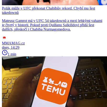
Polák může v UFC překonat Chabibův rekord. Chybí mu šest
takedownů
Mateusz Gamrot má v UFC 54 takedownů a mezi lehkými vahami
je čtvrtý v historii. Pokud proti Quillanu Salkilldovi přidá šest
dalších, přeskočí i Chabiba Nurmagomedova.
MMAMAG.cz
dnes, 14:29
1 min