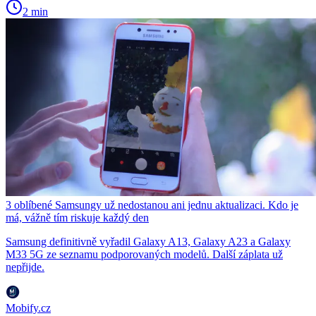
2 min
3 oblíbené Samsungy už nedostanou ani jednu aktualizaci. Kdo je
má, vážně tím riskuje každý den
Samsung definitivně vyřadil Galaxy A13, Galaxy A23 a Galaxy
M33 5G ze seznamu podporovaných modelů. Další záplata už
nepřijde.
Mobify.cz