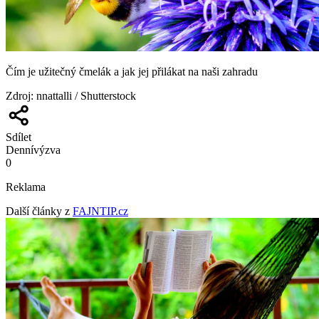
Čím je užitečný čmelák a jak jej přilákat na naši zahradu
Zdroj
:
nnattalli / Shutterstock
Sdílet
Denní
výzva
0
Reklama
Další články z
FAJNTIP.cz