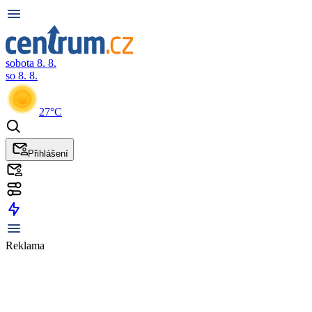
sobota 8. 8.
so 8. 8.
27°C
Přihlášení
Reklama