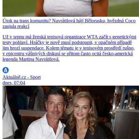
Útok na trans komunitu? Navrátilová hájí Bělorusku, hvězdná Coco
zaujala reakcí
Už v srpnu má ženská tenisová organizace WTA začít s genetickými
testy pohlaví. Hráčky je nově musí podstoupit, v opačném případě
jim hrozí suspendace. Kolem tématu je v tenisovém prostředí rušno,
v epicentru vášnivých diskusí se přitom často ocitá česko-americká
legenda Martina Navrátilová.
Aktuálně.cz - Sport
dnes, 07:04