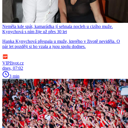
Neměla kde spát, kamarádka jí sehnala nocleh u cizího muže.
Kynychová s ním žije už přes 30 let
Hanka Kynychová přespala u muže, kterého v životě neviděla. O
pár let později si ho vzala a jsou spolu dodnes.
VIPživot.cz
dnes, 07:02
3 min