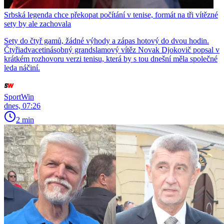
Srbská legenda chce překopat počítání v tenise, formát na tři vítězné
sety by ale zachovala
Sety do čtyř gamů, žádné výhody a zápas hotový do dvou hodin.
Čtyřiadvacetinásobný grandslamový vítěz Novak Djokovič popsal v
krátkém rozhovoru verzi tenisu, která by s tou dnešní měla společné
leda náčiní.
SportWin
dnes, 07:26
2 min