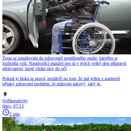
Žena se zamilovala do zdravotně postiženého muže, kterého si
rozhodla vzít. Nastávající manžel pro ni v jejich velký den připravil
překvapení, které vhání slzy do očí
Pokud je láska ta pravá, nezáleží na tom, že má jeden z partnerů
nějaký zdravotní problém. Je milován takový, jaký je.
Světkreativity
dnes, 07:13
2 min