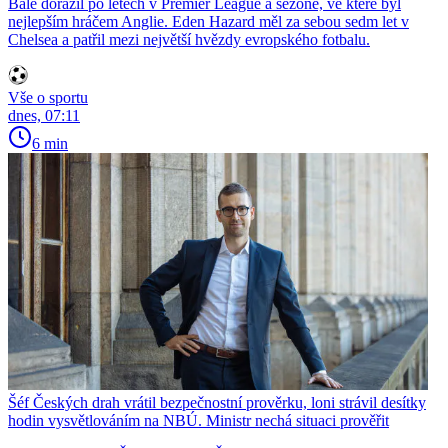
Bale dorazil po letech v Premier League a sezoně, ve které byl
nejlepším hráčem Anglie. Eden Hazard měl za sebou sedm let v
Chelsea a patřil mezi největší hvězdy evropského fotbalu.
Vše o sportu
dnes, 07:11
6 min
Šéf Českých drah vrátil bezpečnostní prověrku, loni strávil desítky
hodin vysvětlováním na NBÚ. Ministr nechá situaci prověřit