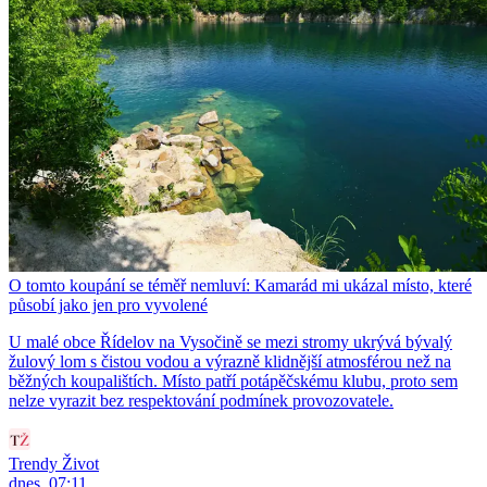
O tomto koupání se téměř nemluví: Kamarád mi ukázal místo, které
působí jako jen pro vyvolené
U malé obce Řídelov na Vysočině se mezi stromy ukrývá bývalý
žulový lom s čistou vodou a výrazně klidnější atmosférou než na
běžných koupalištích. Místo patří potápěčskému klubu, proto sem
nelze vyrazit bez respektování podmínek provozovatele.
Trendy Život
dnes, 07:11