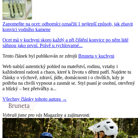
Zapomeňte na ocet: odborníci označili 1 nejlepší způsob, jak zbavit
konvici vodního kamene
Ocet má v kuchyni skoro každý a při čištění konvice po něm lidé
sáhnou jako první. Právě u rychlovarné...
Tento článek byl publikován ze zdrojů
Bruneta v kuchyni
Web nabízí autentický pohled na mateřství, rodinu, vztahy i
každodenní radosti a chaos, které k životu s dětmi patří. Najdete tu
články o výchově, zdraví, jídle, domácnosti i o chvílích, kdy je
potřeba na chvíli vypnout a zasmát se. Styl psaní je osobní, otevřený
a blízký – bez přetvářky a...
Všechny články tohoto autora →
Vybrali jsme pro vás
Magazíny a zajímavosti