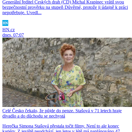
Generální ředitel Českých drah (ČD) Michal Krapinec vrátil svou
bezpečnostní prověrku na stupeň Důvěrné, protože ji údajně k práci
nepotřebuje. Uvedl...
HN.cz
dnes, 07:07
Celé Česko čekalo, že půjde do penze. Stašová v 71 letech hraje
divadlo a do důchodu se nechystá
Herečka Simona Stašová přestala točit filmy. Není to ale konec
kariéry. Z jeviště neodchází, jen letos v létě má naplánováno 47