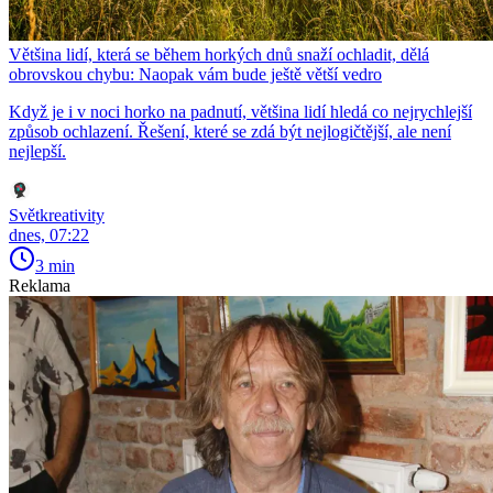
Většina lidí, která se během horkých dnů snaží ochladit, dělá
obrovskou chybu: Naopak vám bude ještě větší vedro
Když je i v noci horko na padnutí, většina lidí hledá co nejrychlejší
způsob ochlazení. Řešení, které se zdá být nejlogičtější, ale není
nejlepší.
Světkreativity
dnes, 07:22
3 min
Reklama