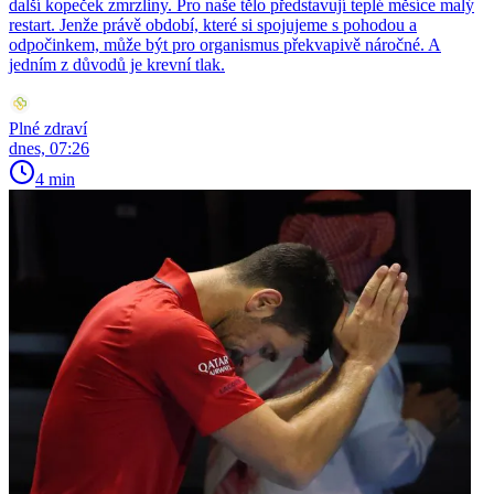
další kopeček zmrzliny. Pro naše tělo představují teplé měsíce malý
restart. Jenže právě období, které si spojujeme s pohodou a
odpočinkem, může být pro organismus překvapivě náročné. A
jedním z důvodů je krevní tlak.
Plné zdraví
dnes, 07:26
4 min