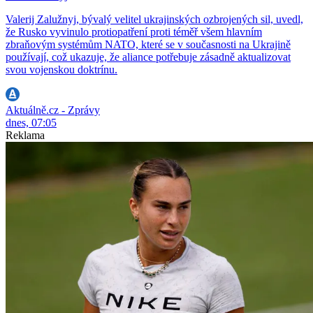
Valerij Zalužnyj, bývalý velitel ukrajinských ozbrojených sil, uvedl,
že Rusko vyvinulo protiopatření proti téměř všem hlavním
zbraňovým systémům NATO, které se v současnosti na Ukrajině
používají, což ukazuje, že aliance potřebuje zásadně aktualizovat
svou vojenskou doktrínu.
Aktuálně.cz - Zprávy
dnes, 07:05
Reklama