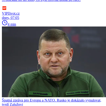
VIPživot.cz
dnes, 07:05
4 min
Špatná zpráva pro Evropu a NATO. Rusko je dokázalo vynulovat,
tvrdí Zalužnyj