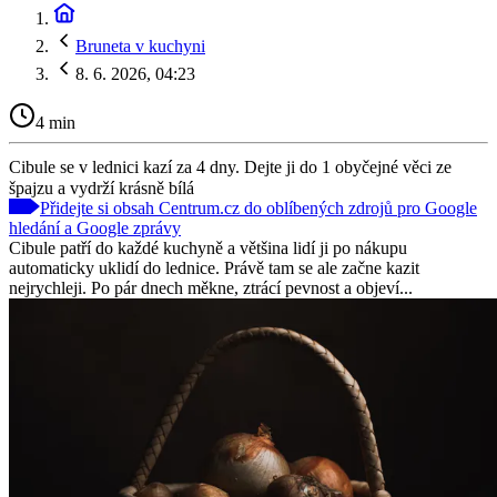
Bruneta v kuchyni
8. 6. 2026, 04:23
4 min
Cibule se v lednici kazí za 4 dny. Dejte ji do 1 obyčejné věci ze
špajzu a vydrží krásně bílá
Přidejte si obsah Centrum.cz do oblíbených zdrojů pro Google
hledání a Google zprávy
Cibule patří do každé kuchyně a většina lidí ji po nákupu
automaticky uklidí do lednice. Právě tam se ale začne kazit
nejrychleji. Po pár dnech měkne, ztrácí pevnost a objeví...