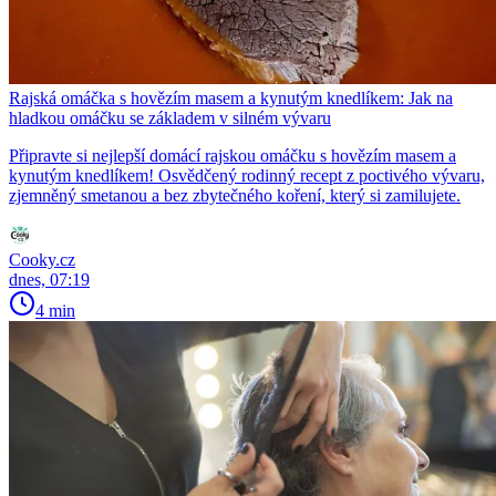
Rajská omáčka s hovězím masem a kynutým knedlíkem: Jak na
hladkou omáčku se základem v silném vývaru
Připravte si nejlepší domácí rajskou omáčku s hovězím masem a
kynutým knedlíkem! Osvědčený rodinný recept z poctivého vývaru,
zjemněný smetanou a bez zbytečného koření, který si zamilujete.
Cooky.cz
dnes, 07:19
4 min