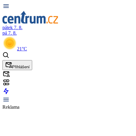
pátek 7. 8.
pá 7. 8.
21°C
Přihlášení
Reklama