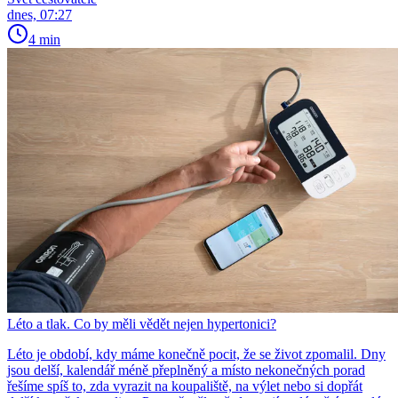
dnes, 07:27
4 min
Léto a tlak. Co by měli vědět nejen hypertonici?
Léto je období, kdy máme konečně pocit, že se život zpomalil. Dny
jsou delší, kalendář méně přeplněný a místo nekonečných porad
řešíme spíš to, zda vyrazit na koupaliště, na výlet nebo si dopřát