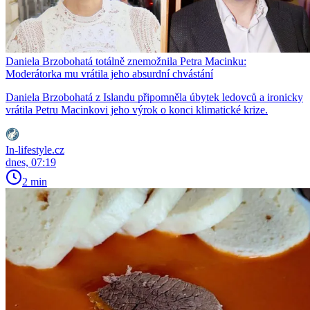
Daniela Brzobohatá totálně znemožnila Petra Macinku:
Moderátorka mu vrátila jeho absurdní chvástání
Daniela Brzobohatá z Islandu připomněla úbytek ledovců a ironicky
vrátila Petru Macinkovi jeho výrok o konci klimatické krize.
In-lifestyle.cz
dnes, 07:19
2 min