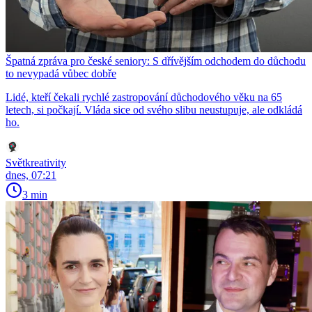
Špatná zpráva pro české seniory: S dřívějším odchodem do důchodu
to nevypadá vůbec dobře
Lidé, kteří čekali rychlé zastropování důchodového věku na 65
letech, si počkají. Vláda sice od svého slibu neustupuje, ale odkládá
ho.
Světkreativity
dnes, 07:21
3 min