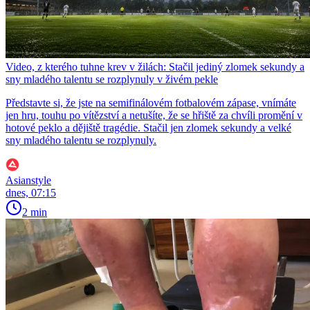
Video, z kterého tuhne krev v žilách: Stačil jediný zlomek sekundy a
sny mladého talentu se rozplynuly v živém pekle
Představte si, že jste na semifinálovém fotbalovém zápase, vnímáte
jen hru, touhu po vítězství a netušíte, že se hřiště za chvíli promění v
hotové peklo a dějiště tragédie. Stačil jen zlomek sekundy a velké
sny mladého talentu se rozplynuly.
Asianstyle
dnes, 07:15
2 min