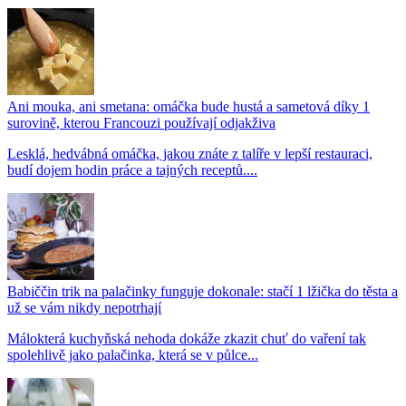
Ani mouka, ani smetana: omáčka bude hustá a sametová díky 1
surovině, kterou Francouzi používají odjakživa
Lesklá, hedvábná omáčka, jakou znáte z talíře v lepší restauraci,
budí dojem hodin práce a tajných receptů....
Babiččin trik na palačinky funguje dokonale: stačí 1 lžička do těsta a
už se vám nikdy nepotrhají
Málokterá kuchyňská nehoda dokáže zkazit chuť do vaření tak
spolehlivě jako palačinka, která se v půlce...