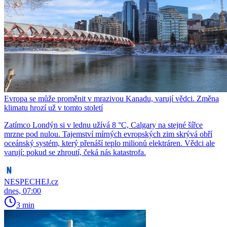
Evropa se může proměnit v mrazivou Kanadu, varují vědci. Změna
klimatu hrozí už v tomto století
Zatímco Londýn si v lednu užívá 8 °C, Calgary na stejné šířce
mrzne pod nulou. Tajemství mírných evropských zim skrývá obří
oceánský systém, který přenáší teplo milionů elektráren. Vědci ale
varují: pokud se zhroutí, čeká nás katastrofa.
NESPECHEJ.cz
dnes, 07:00
3 min