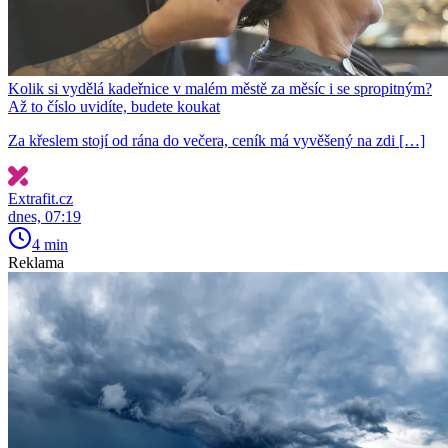
Kolik si vydělá kadeřnice v malém městě za měsíc i se spropitným?
Až to číslo uvidíte, budete koukat
Za křeslem stojí od rána do večera, ceník má vyvěšený na zdi […]
Extrafit.cz
dnes, 07:19
4 min
Reklama