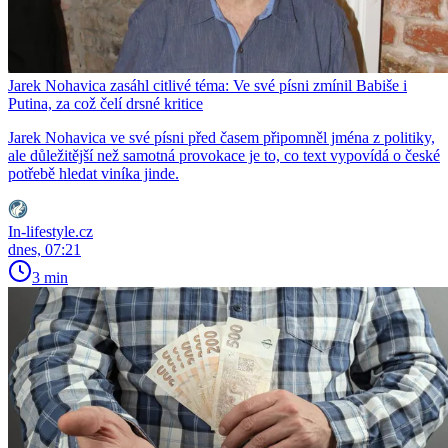
Jarek Nohavica zasáhl citlivé téma: Ve své písni zmínil Babiše i
Putina, za což čelí drsné kritice
Jarek Nohavica ve své písni před časem připomněl jména z politiky,
ale důležitější než samotná provokace je to, co text vypovídá o české
potřebě hledat viníka jinde.
In-lifestyle.cz
dnes, 07:21
3 min