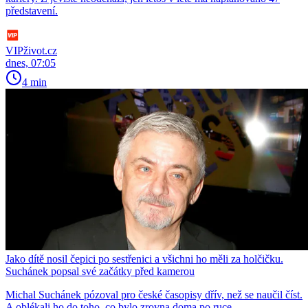
představení.
VIPživot.cz
dnes, 07:05
4 min
Jako dítě nosil čepici po sestřenici a všichni ho měli za holčičku.
Suchánek popsal své začátky před kamerou
Michal Suchánek pózoval pro české časopisy dřív, než se naučil číst.
A oblékali ho do toho, co bylo zrovna doma po ruce.