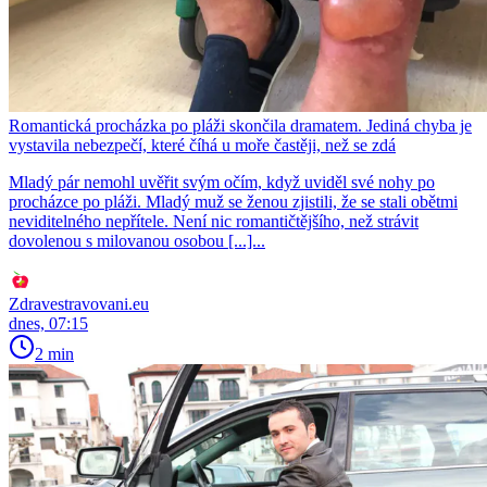
Romantická procházka po pláži skončila dramatem. Jediná chyba je
vystavila nebezpečí, které číhá u moře častěji, než se zdá
Mladý pár nemohl uvěřit svým očím, když uviděl své nohy po
procházce po pláži. Mladý muž se ženou zjistili, že se stali obětmi
neviditelného nepřítele. Není nic romantičtějšího, než strávit
dovolenou s milovanou osobou [...]...
Zdravestravovani.eu
dnes, 07:15
2 min