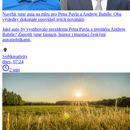
Navrhli jsme auta na míru pro Petra Pavla a Andreje Babiše: Oba
výsledky dokonale opovídají jejich povahám
Jaké auto by vystihovalo prezidenta Petra Pavla a premiéra Andreje
Babiše? Zapojili jsme fantazii, humor i inspiraci českými
automobilkami.
Světkreativity
dnes, 07:24
2 min