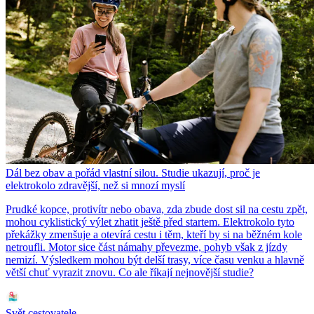
Dál bez obav a pořád vlastní silou. Studie ukazují, proč je
elektrokolo zdravější, než si mnozí myslí
Prudké kopce, protivítr nebo obava, zda zbude dost sil na cestu zpět,
mohou cyklistický výlet zhatit ještě před startem. Elektrokolo tyto
překážky zmenšuje a otevírá cestu i těm, kteří by si na běžném kole
netroufli. Motor sice část námahy převezme, pohyb však z jízdy
nemizí. Výsledkem mohou být delší trasy, více času venku a hlavně
větší chuť vyrazit znovu. Co ale říkají nejnovější studie?
Svět cestovatele