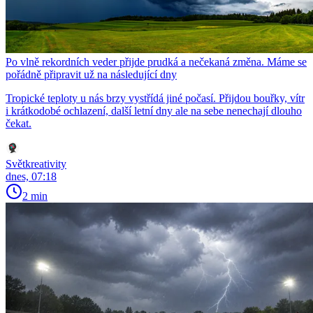
Po vlně rekordních veder přijde prudká a nečekaná změna. Máme se
pořádně připravit už na následující dny
Tropické teploty u nás brzy vystřídá jiné počasí. Přijdou bouřky, vítr
i krátkodobé ochlazení, další letní dny ale na sebe nenechají dlouho
čekat.
Světkreativity
dnes, 07:18
2 min