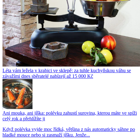
Léta vám ležela v krabici ve sklepě: za tuhle kuchyňskou váhu se
závažími dnes sběratelé nabízejí až 15 000 Kč
Ani mouka, ani jíška: polévku zahustí surovina, kterou máte ve spíži
celý rok a přehlížíte ji
Když polévka vyjde moc řídká, většina z nás automaticky sáhne po
hladké mouce nebo si zasmaží jíšku. Jenže...