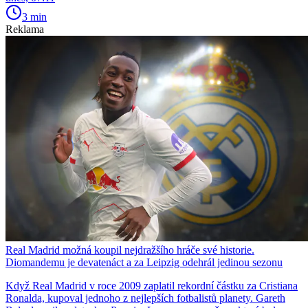
3 min
Reklama
Real Madrid možná koupil nejdražšího hráče své historie.
Diomandemu je devatenáct a za Leipzig odehrál jedinou sezonu
Když Real Madrid v roce 2009 zaplatil rekordní částku za Cristiana
Ronalda, kupoval jednoho z nejlepších fotbalistů planety. Gareth