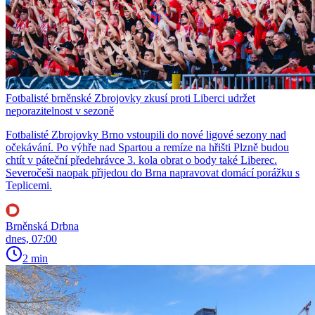
Fotbalisté brněnské Zbrojovky zkusí proti Liberci udržet
neporazitelnost v sezoně
Fotbalisté Zbrojovky Brno vstoupili do nové ligové sezony nad
očekávání. Po výhře nad Spartou a remíze na hřišti Plzně budou
chtít v páteční předehrávce 3. kola obrat o body také Liberec.
Severočeši naopak přijedou do Brna napravovat domácí porážku s
Teplicemi.
Brněnská Drbna
dnes, 07:00
2 min