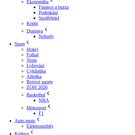
Ekonomika
Finance a burza
Podnikání
Spotřebitel
Krimi
Doprava
Nehody
Sport
Hokej
Fotbal
Tenis
Lyžování
Cyklistika
Atletika
Bojové sporty
ZOH 2026
Basketbal
NBA
Motosport
F1
Auto-moto
Elektromobily
Kultura