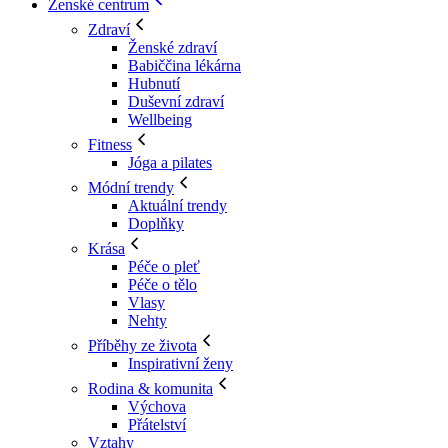
Ženské centrum
Zdraví
Ženské zdraví
Babiččina lékárna
Hubnutí
Duševní zdraví
Wellbeing
Fitness
Jóga a pilates
Módní trendy
Aktuální trendy
Doplňky
Krása
Péče o pleť
Péče o tělo
Vlasy
Nehty
Příběhy ze života
Inspirativní ženy
Rodina & komunita
Výchova
Přátelství
Vztahy