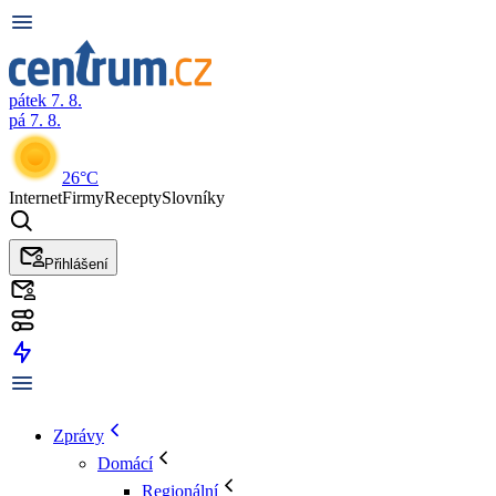
pátek 7. 8.
pá 7. 8.
26°C
Internet
Firmy
Recepty
Slovníky
Přihlášení
Zprávy
Domácí
Regionální