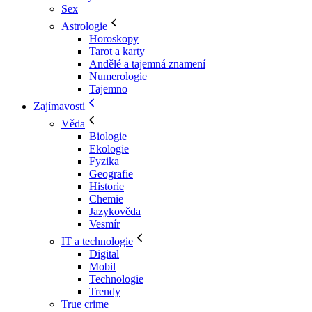
Sex
Astrologie
Horoskopy
Tarot a karty
Andělé a tajemná znamení
Numerologie
Tajemno
Zajímavosti
Věda
Biologie
Ekologie
Fyzika
Geografie
Historie
Chemie
Jazykověda
Vesmír
IT a technologie
Digital
Mobil
Technologie
Trendy
True crime