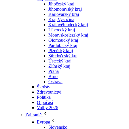
Jihočeský kraj
Jihomoravský kraj
Karlovarský kraj
Kraj Vysočina
Králověhradecký kraj
Liberecký kraj
Moravskoslezský kraj
Olomoucký kraj
Pardubický kraj
Plzeňský kraj
Středočeský kraj
Ústecký kraj
Zlínský kraj
Praha
Brno
Ostrava
Školství
Zdravotnictví
Politika
O počasí
Volby 2026
Zahraničí
Evropa
Slovensko