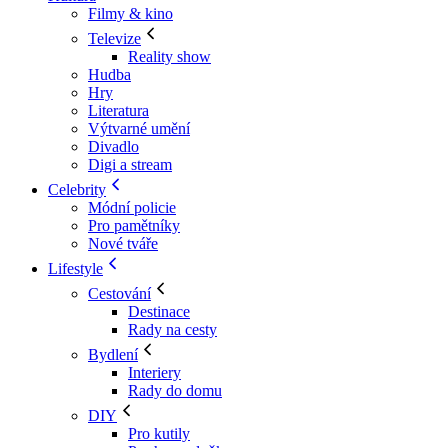
Filmy & kino
Televize
Reality show
Hudba
Hry
Literatura
Výtvarné umění
Divadlo
Digi a stream
Celebrity
Módní policie
Pro pamětníky
Nové tváře
Lifestyle
Cestování
Destinace
Rady na cesty
Bydlení
Interiery
Rady do domu
DIY
Pro kutily