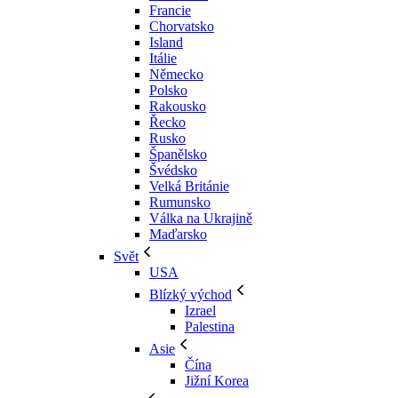
Francie
Chorvatsko
Island
Itálie
Německo
Polsko
Rakousko
Řecko
Rusko
Španělsko
Švédsko
Velká Británie
Rumunsko
Válka na Ukrajině
Maďarsko
Svět
USA
Blízký východ
Izrael
Palestina
Asie
Čína
Jižní Korea