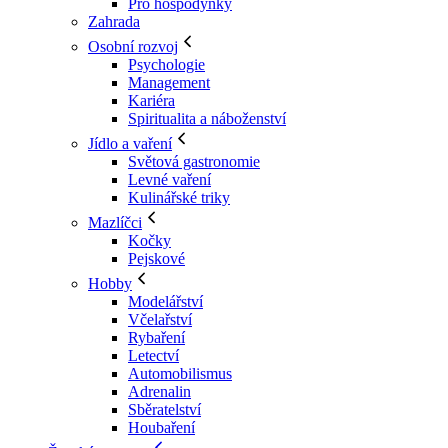
Pro hospodyňky
Zahrada
Osobní rozvoj
Psychologie
Management
Kariéra
Spiritualita a náboženství
Jídlo a vaření
Světová gastronomie
Levné vaření
Kulinářské triky
Mazlíčci
Kočky
Pejskové
Hobby
Modelářství
Včelařství
Rybaření
Letectví
Automobilismus
Adrenalin
Sběratelství
Houbaření