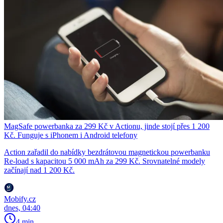
MagSafe powerbanka za 299 Kč v Actionu, jinde stojí přes 1 200
Kč. Funguje s iPhonem i Android telefony
Action zařadil do nabídky bezdrátovou magnetickou powerbanku
Re-load s kapacitou 5 000 mAh za 299 Kč. Srovnatelné modely
začínají nad 1 200 Kč.
Mobify.cz
dnes, 04:40
4 min