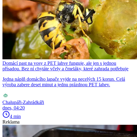
Domácí past na vosy z PET lahve funguje, ale jen s jednou
přísadou. Bez ní chytáte včely a čmeláky, které zahrada potřebuje
Jedna náplň domácího lapače vyjde na necelých 15 korun. Celá
výroba zabere deset minut a jednu prázdnou PET lahev.
Chalupáři-Zahrádkáři
dnes, 04:20
4 min
Reklama