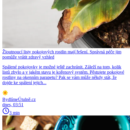
Žloutnoucí listy pokojových rostlin mají řešení. Správná péče jim
pomůže vrátit zdravý vzhled
Spálené pokojovky je možné ještě zachránit. Záleží na tom, kolik
listů zbylo a v jakém stavu je kořenový systém. Pěstujete pokojové
rostliny na okenním parapetu? Pak se vám může někdy stát, že
dojde ke spálení jejich...
BydlímeÚtulně.cz
dnes, 03:51
3 min