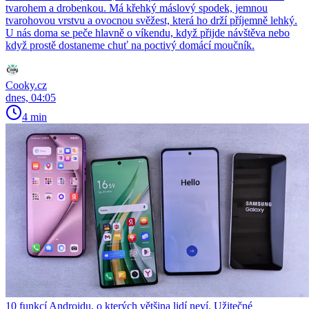
tvarohem a drobenkou. Má křehký máslový spodek, jemnou
tvarohovou vrstvu a ovocnou svěžest, která ho drží příjemně lehký.
U nás doma se peče hlavně o víkendu, když přijde návštěva nebo
když prostě dostaneme chuť na poctivý domácí moučník.
Cooky.cz
dnes, 04:05
4 min
10 funkcí Androidu, o kterých většina lidí neví. Užitečné