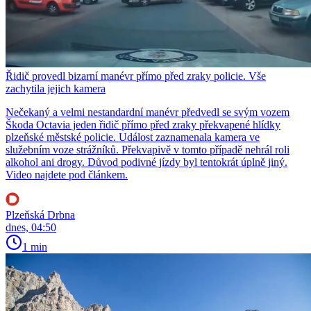
Řidič provedl bizarní manévr přímo před zraky policie. Vše
zachytila jejich kamera
Nečekaný a velmi nestandardní manévr předvedl se svým vozem
Škoda Octavia jeden řidič přímo před zraky překvapené hlídky
plzeňské městské policie. Událost zaznamenala kamera ve
služebním voze strážníků. Překvapivě v tomto případě nehrál roli
alkohol ani drogy. Důvod podivné jízdy byl tentokrát úplně jiný.
Video najdete pod článkem.
Plzeňská Drbna
dnes, 04:50
1 min