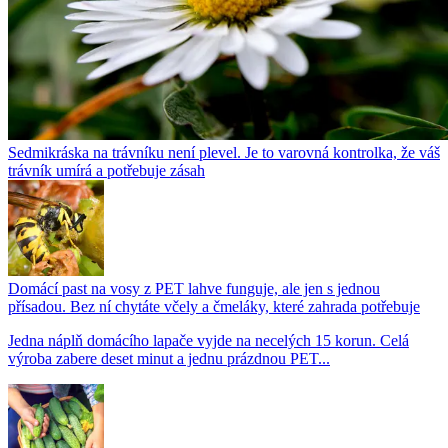
Sedmikráska na trávníku není plevel. Je to varovná kontrolka, že váš
trávník umírá a potřebuje zásah
Domácí past na vosy z PET lahve funguje, ale jen s jednou
přísadou. Bez ní chytáte včely a čmeláky, které zahrada potřebuje
Jedna náplň domácího lapače vyjde na necelých 15 korun. Celá
výroba zabere deset minut a jednu prázdnou PET...