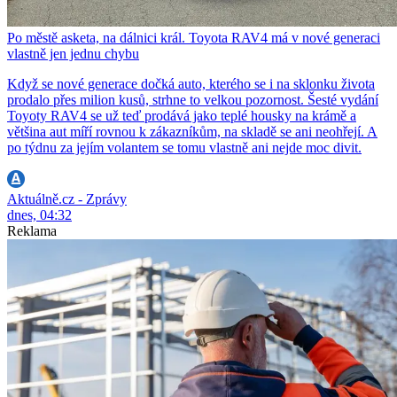
Po městě asketa, na dálnici král. Toyota RAV4 má v nové generaci
vlastně jen jednu chybu
Když se nové generace dočká auto, kterého se i na sklonku života
prodalo přes milion kusů, strhne to velkou pozornost. Šesté vydání
Toyoty RAV4 se už teď prodává jako teplé housky na krámě a
většina aut míří rovnou k zákazníkům, na skladě se ani neohřejí. A
po týdnu za jejím volantem se tomu vlastně ani nejde moc divit.
Aktuálně.cz - Zprávy
dnes, 04:32
Reklama