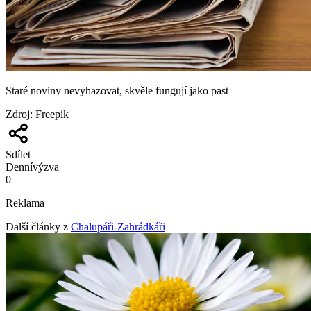
Staré noviny nevyhazovat, skvěle fungují jako past
Zdroj
:
Freepik
Sdílet
Denní
výzva
0
Reklama
Další články z
Chalupáři-Zahrádkáři