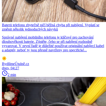
Baterii telefonu zbytečně ničí běžná chyba při nabíjení. Vyplatí se
změnit několik jednoduchých návyků
Správné nabíjení mobilního telefonu je klíčové pro zachování
dlouhověkosti baterie. Zjistěte, čeho se při nabíjení rozhodně
vyvarovat. V první řadě je důležité používat originální nabíjecí kabel
a adaptér, neboť ty jsou přesně navrženy pro specifické...
BydlímeÚtulně.cz
dnes, 04:27
2 min