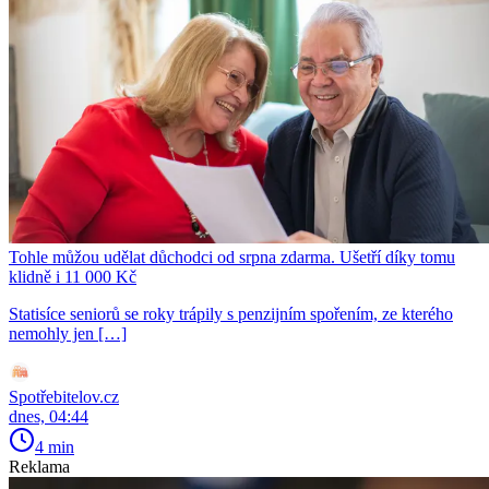
Tohle můžou udělat důchodci od srpna zdarma. Ušetří díky tomu
klidně i 11 000 Kč
Statisíce seniorů se roky trápily s penzijním spořením, ze kterého
nemohly jen […]
Spotřebitelov.cz
dnes, 04:44
4 min
Reklama