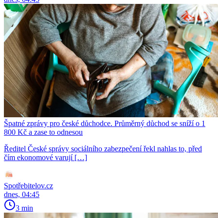
Špatné zprávy pro české důchodce. Průměrný důchod se sníží o 1
800 Kč a zase to odnesou
Ředitel České správy sociálního zabezpečení řekl nahlas to, před
čím ekonomové varují […]
Spotřebitelov.cz
dnes, 04:45
3 min