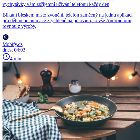
vychytávky vám zpříjemní užívání telefonu každý den
Blikání bleskem místo zvonění, telefon zamčený na jednu aplikaci
pro děti nebo animace zrychlené na polovinu, to vše Android umí
rovnou z výroby.
Mobify.cz
dnes, 04:03
4 min