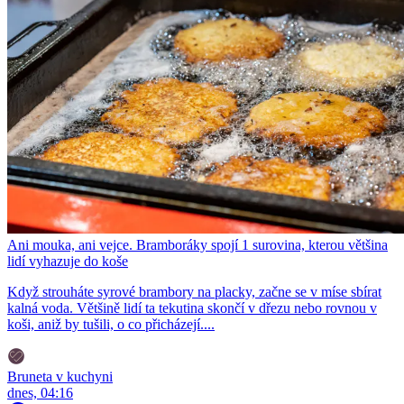
Ani mouka, ani vejce. Bramboráky spojí 1 surovina, kterou většina
lidí vyhazuje do koše
Když strouháte syrové brambory na placky, začne se v míse sbírat
kalná voda. Většině lidí ta tekutina skončí v dřezu nebo rovnou v
koši, aniž by tušili, o co přicházejí....
Bruneta v kuchyni
dnes, 04:16