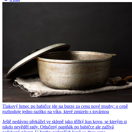
Tlakový hrnec po babičce jde na burze za cenu nové trouby: o ceně
rozhoduje jedno razítko na víku, které zmizelo s továrnou
Ještě nedávno překážel ve sklepě jako těžký kus kovu, se kterým si
nikdo nevěděl rady. Otlučený papiňák po babičce ale zažívá