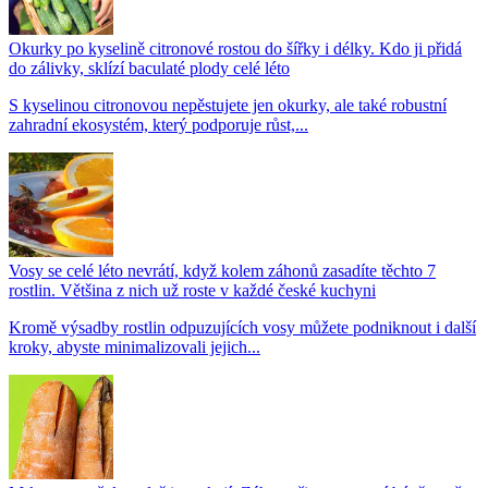
Okurky po kyselině citronové rostou do šířky i délky. Kdo ji přidá
do zálivky, sklízí baculaté plody celé léto
S kyselinou citronovou nepěstujete jen okurky, ale také robustní
zahradní ekosystém, který podporuje růst,...
Vosy se celé léto nevrátí, když kolem záhonů zasadíte těchto 7
rostlin. Většina z nich už roste v každé české kuchyni
Kromě výsadby rostlin odpuzujících vosy můžete podniknout i další
kroky, abyste minimalizovali jejich...