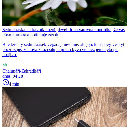
Sedmikráska na trávníku není plevel. Je to varovná kontrolka, že váš
trávník umírá a potřebuje zásah
Bílé terčíky sedmikrásek vypadají nevinně, ale jejich masový výskyt
prozrazuje, že tráva ztrácí sílu, a příčin bývá víc než jen chybějící
hnojivo.
Chalupáři-Zahrádkáři
dnes, 04:28
4 min