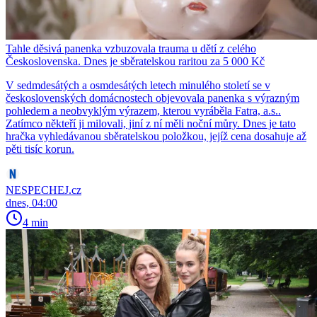
Tahle děsivá panenka vzbuzovala trauma u dětí z celého
Československa. Dnes je sběratelskou raritou za 5 000 Kč
V sedmdesátých a osmdesátých letech minulého století se v
československých domácnostech objevovala panenka s výrazným
pohledem a neobvyklým výrazem, kterou vyráběla Fatra, a.s..
Zatímco někteří ji milovali, jiní z ní měli noční můry. Dnes je tato
hračka vyhledávanou sběratelskou položkou, jejíž cena dosahuje až
pěti tisíc korun.
NESPECHEJ.cz
dnes, 04:00
4 min