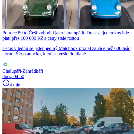
Po roce 89 to Češi vyhodili jako harampádí. Dnes za jeden kus lidé
platí přes 100 000 Kč a ceny stále rostou
Letos v lednu se jeden jediný Matchbox prodal za více než 600 tisíc
korun. Šlo o autíčko, které se vešlo do dlaně.
Chalupáři-Zahrádkáři
dnes, 04:50
4 min