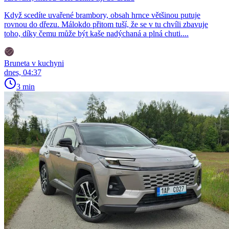
Když scedíte uvařené brambory, obsah hrnce většinou putuje
rovnou do dřezu. Málokdo přitom tuší, že se v tu chvíli zbavuje
toho, díky čemu může být kaše nadýchaná a plná chuti....
Bruneta v kuchyni
dnes, 04:37
3 min