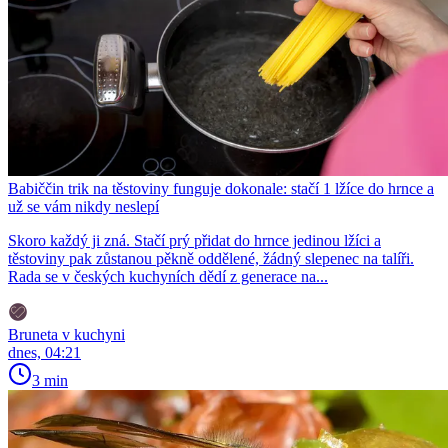
Babiččin trik na těstoviny funguje dokonale: stačí 1 lžíce do hrnce a
už se vám nikdy neslepí
Skoro každý ji zná. Stačí prý přidat do hrnce jedinou lžíci a
těstoviny pak zůstanou pěkně oddělené, žádný slepenec na talíři.
Rada se v českých kuchyních dědí z generace na...
Bruneta v kuchyni
dnes, 04:21
3 min