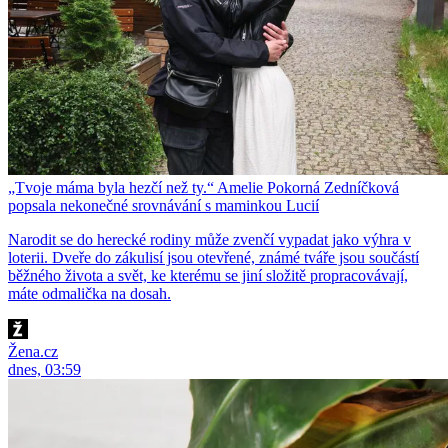
„Tvoje máma byla hezčí než ty.“ Amelie Pokorná Zedníčková
popsala nekonečné srovnávání s maminkou Lucií
Narodit se do herecké rodiny může zvenčí vypadat jako výhra v
loterii. Dveře do zákulisí jsou otevřené, známé tváře jsou součástí
běžného života a svět, ke kterému se jiní složitě propracovávají,
máte odmalička na dosah.
Žena.cz
dnes, 03:59