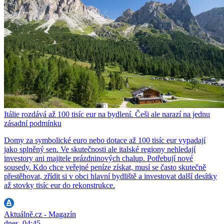
Itálie rozdává až 100 tisíc eur na bydlení. Češi ale narazí na jednu
zásadní podmínku
Domy za symbolické euro nebo dotace až 100 tisíc eur vypadají
jako splněný sen. Ve skutečnosti ale italské regiony nehledají
investory ani majitele prázdninových chalup. Potřebují nové
sousedy. Kdo chce veřejné peníze získat, musí se často skutečně
přestěhovat, zřídit si v obci hlavní bydliště a investovat další desítky
až stovky tisíc eur do rekonstrukce.
Aktuálně.cz - Magazín
dnes, 04:45