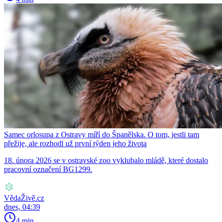
Samec orlosupa z Ostravy míří do Španělska. O tom, jestli tam
přežije, ale rozhodl už první týden jeho života
18. února 2026 se v ostravské zoo vyklubalo mládě, které dostalo
pracovní označení BG1299.
VědaŽivě.cz
dnes, 04:39
4 min