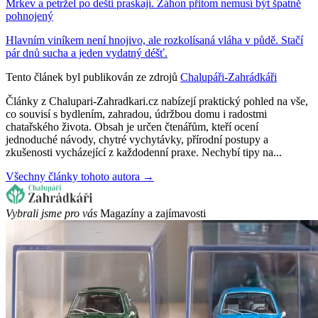
Mrkev a petržel po dešti praskají. Záhon přitom nemusí být špatně
pohnojený
Hlavním viníkem není hnojivo, ale rozkolísaná vláha v půdě. Stačí
pár dnů sucha a jeden vydatný déšť.
Tento článek byl publikován ze zdrojů
Chalupáři-Zahrádkáři
Články z Chalupari-Zahradkari.cz nabízejí praktický pohled na vše,
co souvisí s bydlením, zahradou, údržbou domu i radostmi
chatařského života. Obsah je určen čtenářům, kteří ocení
jednoduché návody, chytré vychytávky, přírodní postupy a
zkušenosti vycházející z každodenní praxe. Nechybí tipy na...
Všechny články tohoto autora →
Vybrali jsme pro vás
Magazíny a zajímavosti