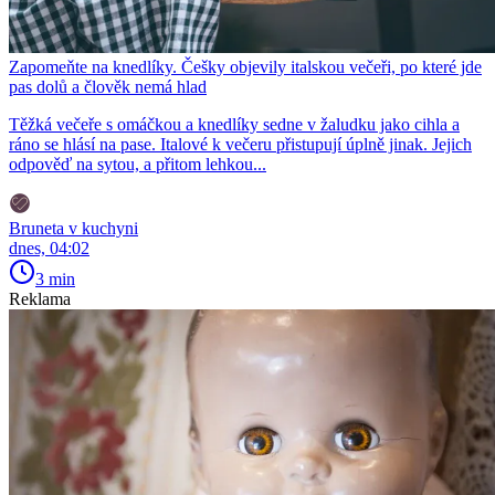
Zapomeňte na knedlíky. Češky objevily italskou večeři, po které jde
pas dolů a člověk nemá hlad
Těžká večeře s omáčkou a knedlíky sedne v žaludku jako cihla a
ráno se hlásí na pase. Italové k večeru přistupují úplně jinak. Jejich
odpověď na sytou, a přitom lehkou...
Bruneta v kuchyni
dnes, 04:02
3 min
Reklama