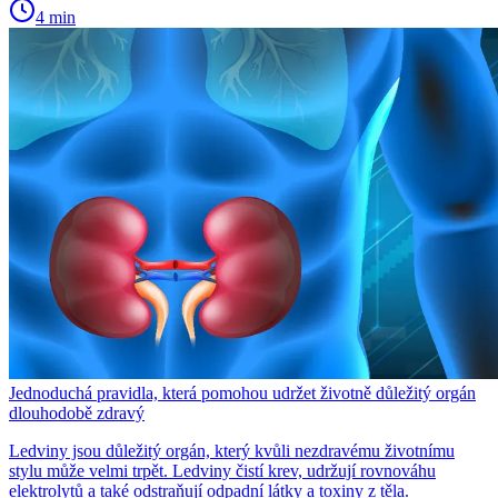
4 min
Jednoduchá pravidla, která pomohou udržet životně důležitý orgán
dlouhodobě zdravý
Ledviny jsou důležitý orgán, který kvůli nezdravému životnímu
stylu může velmi trpět. Ledviny čistí krev, udržují rovnováhu
elektrolytů a také odstraňují odpadní látky a toxiny z těla.