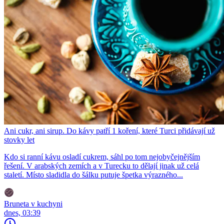
Ani cukr, ani sirup. Do kávy patří 1 koření, které Turci přidávají už
stovky let
Kdo si ranní kávu osladí cukrem, sáhl po tom nejobyčejnějším
řešení. V arabských zemích a v Turecku to dělají jinak už celá
staletí. Místo sladidla do šálku putuje špetka výrazného...
Bruneta v kuchyni
dnes, 03:39