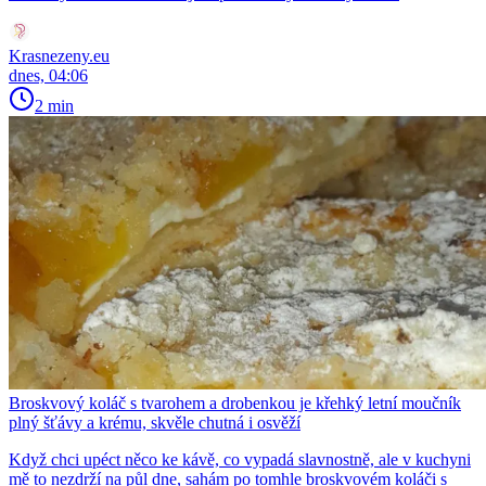
Krasnezeny.eu
dnes, 04:06
2 min
Broskvový koláč s tvarohem a drobenkou je křehký letní moučník
plný šťávy a krému, skvěle chutná i osvěží
Když chci upéct něco ke kávě, co vypadá slavnostně, ale v kuchyni
mě to nezdrží na půl dne, sahám po tomhle broskvovém koláči s