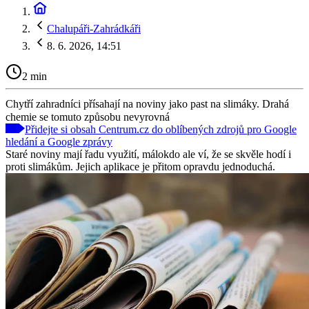
Chalupáři-Zahrádkáři
8. 6. 2026, 14:51
2 min
Chytří zahradníci přísahají na noviny jako past na slimáky. Drahá
chemie se tomuto způsobu nevyrovná
Přidejte si obsah Centrum.cz do oblíbených zdrojů pro Google
hledání a Google zprávy
Staré noviny mají řadu využití, málokdo ale ví, že se skvěle hodí i
proti slimákům. Jejich aplikace je přitom opravdu jednoduchá.