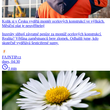
Kolik si v Česku vydělá montér ocelových konstrukcí ve výškách.
Měsíční plat je neuvěřitelný
Inzeráty slibují závratné peníze za montáž ocelových konstrukcí.
Realita? Většina zaměstnanců bere zlomek. Odhalili jsme, kdo
skutečně vydělává šesticiferné sumy.
FAJNTIP.cz
dnes, 04:30
3 min