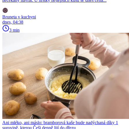
nečekaný návrat. U hrstky nejlepších kusů se dnes cena...
Bruneta v kuchyni
dnes, 04:38
3 min
Ani mléko, ani máslo: bramborová kaše bude nadýchaná díky 1
surovině, kterou Češi denně lijí do dřezu