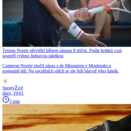
Tenista Norrie převlékl během zápasu 8 triček. Podle kritiků vzal
soupeři rytmus špinavou taktikou
Cameron Norrie otočil zápas s de Minaurem v Montrealu a
postoupil dál. Na sociálních sítích se ale řeší hlavně jeho šatník.
SportyŽivě
dnes, 19:01
3 min