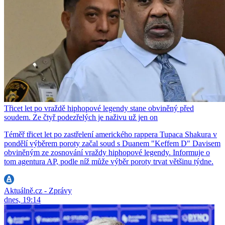
Třicet let po vraždě hiphopové legendy stane obviněný před
soudem. Ze čtyř podezřelých je naživu už jen on
Téměř třicet let po zastřelení amerického rappera Tupaca Shakura v
pondělí výběrem poroty začal soud s Duanem "Keffem D" Davisem
obviněným ze zosnování vraždy hiphopové legendy. Informuje o
tom agentura AP, podle níž může výběr poroty trvat většinu týdne.
Aktuálně.cz - Zprávy
dnes, 19:14