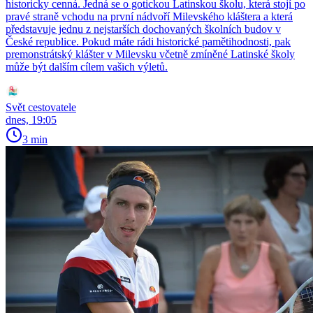
historicky cenná. Jedná se o gotickou Latinskou školu, která stojí po
pravé straně vchodu na první nádvoří Milevského kláštera a která
představuje jednu z nejstarších dochovaných školních budov v
České republice. Pokud máte rádi historické pamětihodnosti, pak
premonstrátský klášter v Milevsku včetně zmíněné Latinské školy
může být dalším cílem vašich výletů.
Svět cestovatele
dnes, 19:05
3 min