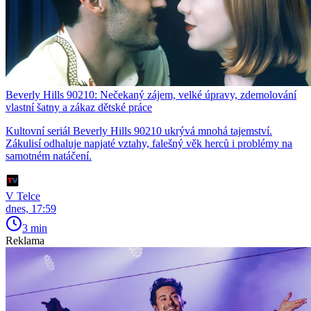
Beverly Hills 90210: Nečekaný zájem, velké úpravy, zdemolování
vlastní šatny a zákaz dětské práce
Kultovní seriál Beverly Hills 90210 ukrývá mnohá tajemství.
Zákulisí odhaluje napjaté vztahy, falešný věk herců i problémy na
samotném natáčení.
V Telce
dnes, 17:59
3 min
Reklama