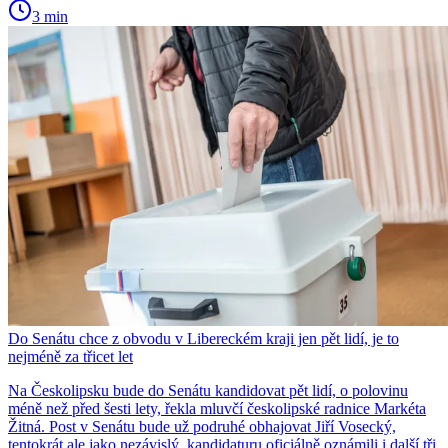
3 min
Do Senátu chce z obvodu v Libereckém kraji jen pět lidí, je to
nejméně za třicet let
Na Českolipsku bude do Senátu kandidovat pět lidí, o polovinu
méně než před šesti lety, řekla mluvčí českolipské radnice Markéta
Žitná. Post v Senátu bude už podruhé obhajovat Jiří Vosecký,
tentokrát ale jako nezávislý, kandidaturu oficiálně oznámili i další tři