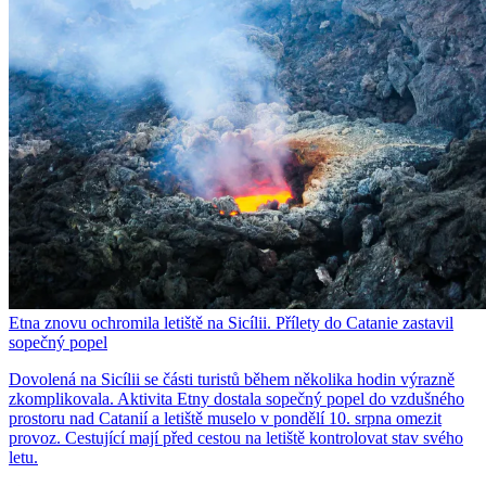
Etna znovu ochromila letiště na Sicílii. Přílety do Catanie zastavil
sopečný popel
Dovolená na Sicílii se části turistů během několika hodin výrazně
zkomplikovala. Aktivita Etny dostala sopečný popel do vzdušného
prostoru nad Catanií a letiště muselo v pondělí 10. srpna omezit
provoz. Cestující mají před cestou na letiště kontrolovat stav svého
letu.