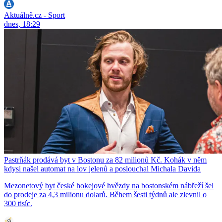
Aktuálně.cz - Sport
dnes, 18:29
Pastrňák prodává byt v Bostonu za 82 milionů Kč. Kohák v něm
kdysi našel automat na lov jelenů a poslouchal Michala Davida
Mezonetový byt české hokejové hvězdy na bostonském nábřeží šel
do prodeje za 4,3 milionu dolarů. Během šesti týdnů ale zlevnil o
300 tisíc.