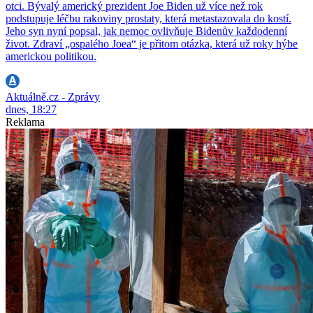
otci. Bývalý americký prezident Joe Biden už více než rok
podstupuje léčbu rakoviny prostaty, která metastazovala do kostí.
Jeho syn nyní popsal, jak nemoc ovlivňuje Bidenův každodenní
život. Zdraví „ospalého Joea“ je přitom otázka, která už roky hýbe
americkou politikou.
Aktuálně.cz - Zprávy
dnes, 18:27
Reklama