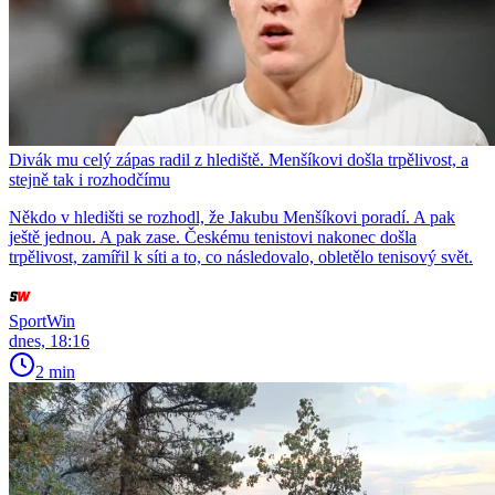
Divák mu celý zápas radil z hlediště. Menšíkovi došla trpělivost, a
stejně tak i rozhodčímu
Někdo v hledišti se rozhodl, že Jakubu Menšíkovi poradí. A pak
ještě jednou. A pak zase. Českému tenistovi nakonec došla
trpělivost, zamířil k síti a to, co následovalo, obletělo tenisový svět.
SportWin
dnes, 18:16
2 min