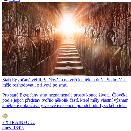
Staří Egypťané věřili, že člověka netvoří jen tělo a duše. Sedm částí
mělo rozhodovat i o životě po smrti
Pro staré Egypťany smrt neznamenala prostý konec života. Člověka
podle jejich představ tvořilo několik částí, které měly vlastní význam
a některé pokračovaly ve své existenci i po odchodu fyzického těla.
EXTRAINFO.cz
dnes, 18:05