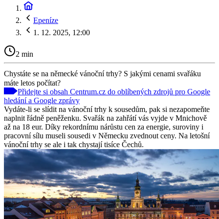
Epeníze
1. 12. 2025, 12:00
2 min
Chystáte se na německé vánoční trhy? S jakými cenami svařáku
máte letos počítat?
Přidejte si obsah Centrum.cz do oblíbených zdrojů pro Google
hledání a Google zprávy
Vydáte-li se slídit na vánoční trhy k sousedům, pak si nezapomeňte
naplnit řádně peněženku. Svařák na zahřátí vás vyjde v Mnichově
až na 18 eur. Díky rekordnímu nárůstu cen za energie, suroviny i
pracovní sílu museli sousedi v Německu zvednout ceny. Na letošní
vánoční trhy se ale i tak chystají tisíce Čechů.