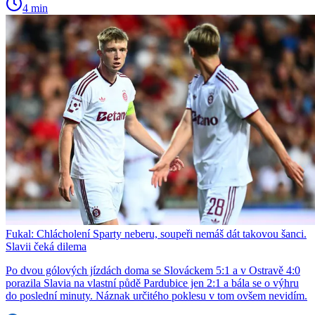
4 min
Fukal: Chlácholení Sparty neberu, soupeři nemáš dát takovou šanci.
Slavii čeká dilema
Po dvou gólových jízdách doma se Slováckem 5:1 a v Ostravě 4:0
porazila Slavia na vlastní půdě Pardubice jen 2:1 a bála se o výhru
do poslední minuty. Náznak určitého poklesu v tom ovšem nevidím.