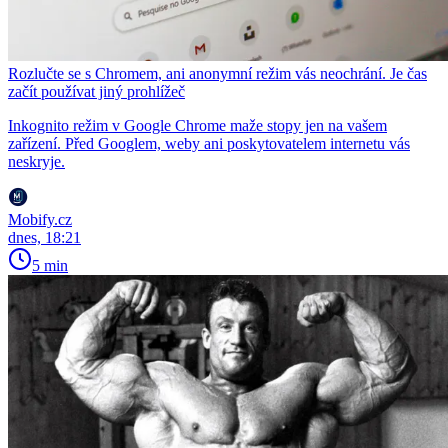
Rozlučte se s Chromem, ani anonymní režim vás neochrání. Je čas
začít používat jiný prohlížeč
Inkognito režim v Google Chrome maže stopy jen na vašem
zařízení. Před Googlem, weby ani poskytovatelem internetu vás
neskryje.
Mobify.cz
dnes, 18:21
5 min