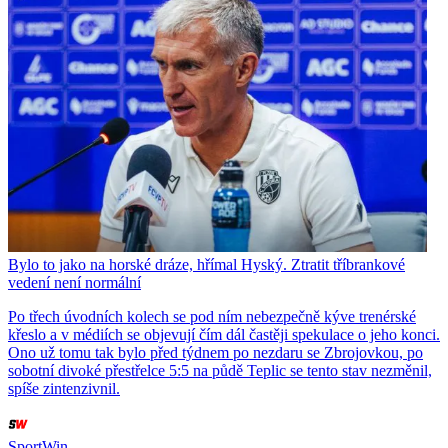
Bylo to jako na horské dráze, hřímal Hyský. Ztratit tříbrankové
vedení není normální
Po třech úvodních kolech se pod ním nebezpečně kýve trenérské
křeslo a v médiích se objevují čím dál častěji spekulace o jeho konci.
Ono už tomu tak bylo před týdnem po nezdaru se Zbrojovkou, po
sobotní divoké přestřelce 5:5 na půdě Teplic se tento stav nezměnil,
spíše zintenzivnil.
SportWin