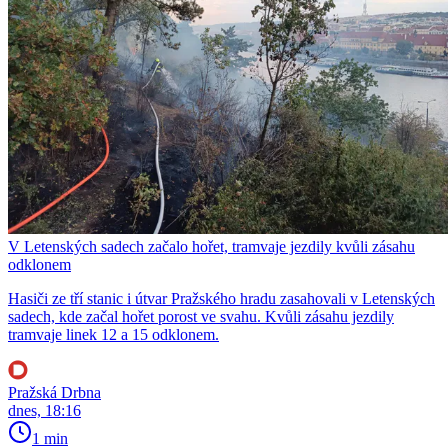
V Letenských sadech začalo hořet, tramvaje jezdily kvůli zásahu
odklonem
Hasiči ze tří stanic i útvar Pražského hradu zasahovali v Letenských
sadech, kde začal hořet porost ve svahu. Kvůli zásahu jezdily
tramvaje linek 12 a 15 odklonem.
Pražská Drbna
dnes, 18:16
1 min