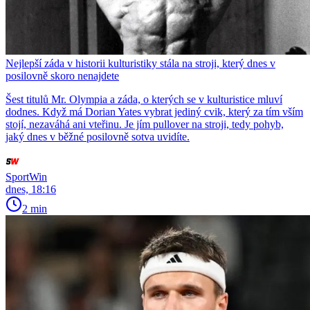
Nejlepší záda v historii kulturistiky stála na stroji, který dnes v
posilovně skoro nenajdete
Šest titulů Mr. Olympia a záda, o kterých se v kulturistice mluví
dodnes. Když má Dorian Yates vybrat jediný cvik, který za tím vším
stojí, nezaváhá ani vteřinu. Je jím pullover na stroji, tedy pohyb,
jaký dnes v běžné posilovně sotva uvidíte.
SportWin
dnes, 18:16
2 min