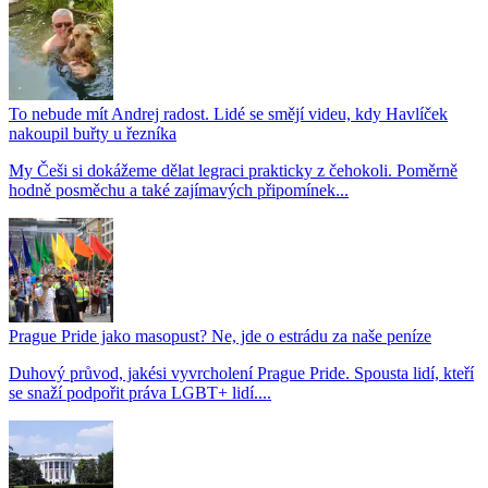
To nebude mít Andrej radost. Lidé se smějí videu, kdy Havlíček
nakoupil buřty u řezníka
My Češi si dokážeme dělat legraci prakticky z čehokoli. Poměrně
hodně posměchu a také zajímavých připomínek...
Prague Pride jako masopust? Ne, jde o estrádu za naše peníze
Duhový průvod, jakési vyvrcholení Prague Pride. Spousta lidí, kteří
se snaží podpořit práva LGBT+ lidí....