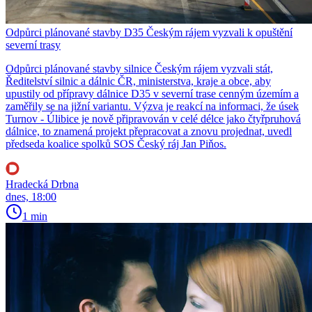
Odpůrci plánované stavby D35 Českým rájem vyzvali k opuštění
severní trasy
Odpůrci plánované stavby silnice Českým rájem vyzvali stát,
Ředitelství silnic a dálnic ČR, ministerstva, kraje a obce, aby
upustily od přípravy dálnice D35 v severní trase cenným územím a
zaměřily se na jižní variantu. Výzva je reakcí na informaci, že úsek
Turnov - Úlibice je nově připravován v celé délce jako čtyřpruhová
dálnice, to znamená projekt přepracovat a znovu projednat, uvedl
předseda koalice spolků SOS Český ráj Jan Piňos.
Hradecká Drbna
dnes, 18:00
1 min