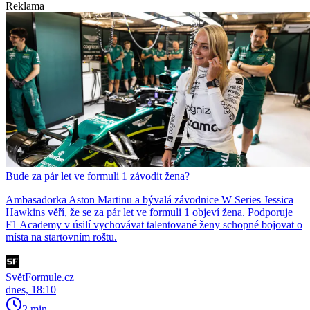
Reklama
Bude za pár let ve formuli 1 závodit žena?
Ambasadorka Aston Martinu a bývalá závodnice W Series Jessica
Hawkins věří, že se za pár let ve formuli 1 objeví žena. Podporuje
F1 Academy v úsilí vychovávat talentované ženy schopné bojovat o
místa na startovním roštu.
SvětFormule.cz
dnes, 18:10
2 min