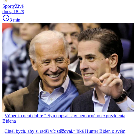
SportyŽivě
dnes, 18:29
3 min
„Vůbec to není dobré.“ Syn popsal stav nemocného exprezidenta
Bidena
„Chtěl bych, aby si radši víc stěžoval,“ říká Hunter Biden o svém