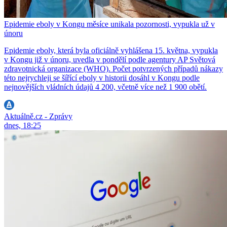
Epidemie eboly v Kongu měsíce unikala pozornosti, vypukla už v
únoru
Epidemie eboly, která byla oficiálně vyhlášena 15. května, vypukla
v Kongu již v únoru, uvedla v pondělí podle agentury AP Světová
zdravotnická organizace (WHO). Počet potvrzených případů nákazy
této nejrychleji se šířící eboly v historii dosáhl v Kongu podle
nejnovějších vládních údajů 4 200, včetně více než 1 900 obětí.
Aktuálně.cz - Zprávy
dnes, 18:25