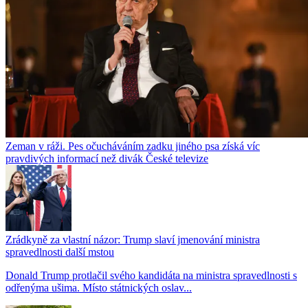
Zeman v ráži. Pes očucháváním zadku jiného psa získá víc
pravdivých informací než divák České televize
Zrádkyně za vlastní názor: Trump slaví jmenování ministra
spravedlnosti další mstou
Donald Trump protlačil svého kandidáta na ministra spravedlnosti s
odřenýma ušima. Místo státnických oslav...