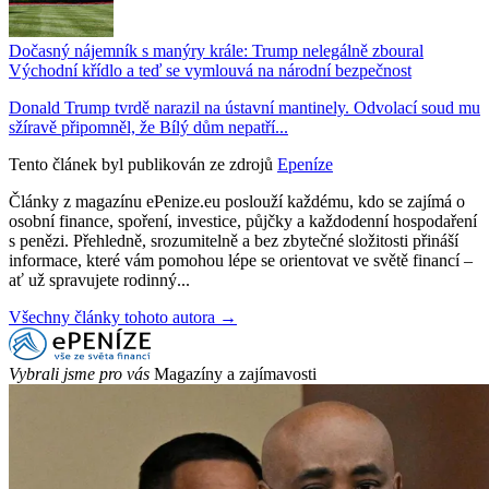
Dočasný nájemník s manýry krále: Trump nelegálně zboural
Východní křídlo a teď se vymlouvá na národní bezpečnost
Donald Trump tvrdě narazil na ústavní mantinely. Odvolací soud mu
sžíravě připomněl, že Bílý dům nepatří...
Tento článek byl publikován ze zdrojů
Epeníze
Články z magazínu ePenize.eu poslouží každému, kdo se zajímá o
osobní finance, spoření, investice, půjčky a každodenní hospodaření
s penězi. Přehledně, srozumitelně a bez zbytečné složitosti přináší
informace, které vám pomohou lépe se orientovat ve světě financí –
ať už spravujete rodinný...
Všechny články tohoto autora →
Vybrali jsme pro vás
Magazíny a zajímavosti