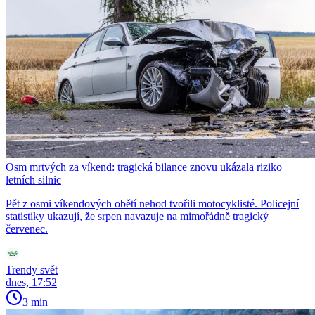
Osm mrtvých za víkend: tragická bilance znovu ukázala riziko
letních silnic
Pět z osmi víkendových obětí nehod tvořili motocyklisté. Policejní
statistiky ukazují, že srpen navazuje na mimořádně tragický
červenec.
Trendy svět
dnes, 17:52
3 min