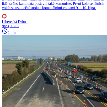
lidé, svého kandidáta postavili také komunisté. První kolo senátních
voleb se uskuteční spolu s komunálními volbami 9. a 10. října.
Liberecká Drbna
dnes, 18:02
2 min