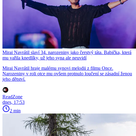
Mirai Navrátil slaví 34. narozeniny jako čerstvý táta. Babička, která
mu vařila knedlíky, už jeho syna ale neuvidí
Mirai Navrátil hraje malému synovi melodii z filmu Once.
Narozeniny v roli otce mu ovšem protnulo loučení se zásadní ženou
jeho dětství.
ReadZone
dnes, 17:53
2 min