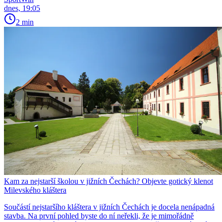
dnes, 19:05
2 min
Kam za nejstarší školou v jižních Čechách? Objevte gotický klenot
Milevského kláštera
Součástí nejstaršího kláštera v jižních Čechách je docela nenápadná
stavba. Na první pohled byste do ní neřekli, že je mimořádně