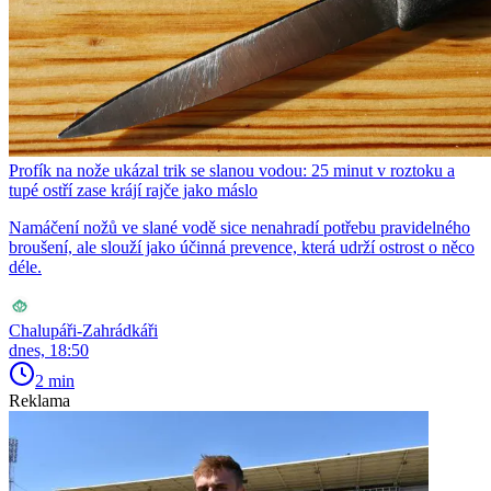
Profík na nože ukázal trik se slanou vodou: 25 minut v roztoku a
tupé ostří zase krájí rajče jako máslo
Namáčení nožů ve slané vodě sice nenahradí potřebu pravidelného
broušení, ale slouží jako účinná prevence, která udrží ostrost o něco
déle.
Chalupáři-Zahrádkáři
dnes, 18:50
2 min
Reklama