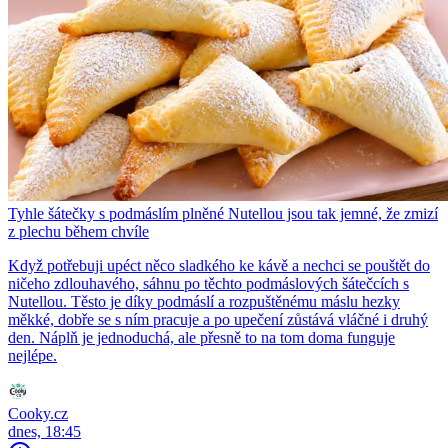
Tyhle šátečky s podmáslím plněné Nutellou jsou tak jemné, že zmizí
z plechu během chvíle
Když potřebuji upéct něco sladkého ke kávě a nechci se pouštět do
ničeho zdlouhavého, sáhnu po těchto podmáslových šátečcích s
Nutellou. Těsto je díky podmáslí a rozpuštěnému máslu hezky
měkké, dobře se s ním pracuje a po upečení zůstává vláčné i druhý
den. Náplň je jednoduchá, ale přesně to na tom doma funguje
nejlépe.
Cooky.cz
dnes, 18:45