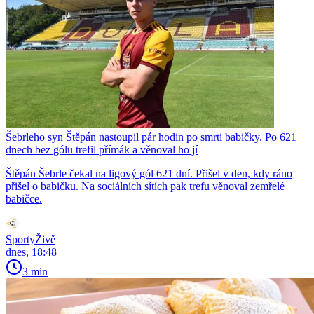
Šebrleho syn Štěpán nastoupil pár hodin po smrti babičky. Po 621
dnech bez gólu trefil přímák a věnoval ho jí
Štěpán Šebrle čekal na ligový gól 621 dní. Přišel v den, kdy ráno
přišel o babičku. Na sociálních sítích pak trefu věnoval zemřelé
babičce.
SportyŽivě
dnes, 18:48
3 min