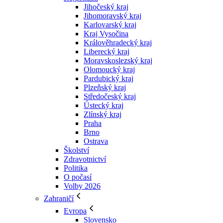
Jihočeský kraj
Jihomoravský kraj
Karlovarský kraj
Kraj Vysočina
Králověhradecký kraj
Liberecký kraj
Moravskoslezský kraj
Olomoucký kraj
Pardubický kraj
Plzeňský kraj
Středočeský kraj
Ústecký kraj
Zlínský kraj
Praha
Brno
Ostrava
Školství
Zdravotnictví
Politika
O počasí
Volby 2026
Zahraničí
Evropa
Slovensko