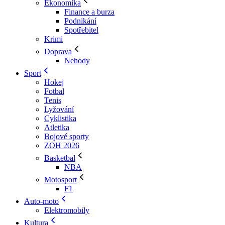
Ekonomika
Finance a burza
Podnikání
Spotřebitel
Krimi
Doprava
Nehody
Sport
Hokej
Fotbal
Tenis
Lyžování
Cyklistika
Atletika
Bojové sporty
ZOH 2026
Basketbal
NBA
Motosport
F1
Auto-moto
Elektromobily
Kultura