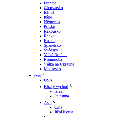
Francie
Chorvatsko
Island
Itálie
Německo
Polsko
Rakousko
Řecko
Rusko
Španělsko
Švédsko
Velká Británie
Rumunsko
Válka na Ukrajině
Maďarsko
Svět
USA
Blízký východ
Izrael
Palestina
Asie
Čína
Jižní Korea