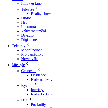
Filmy & kino
Televize
Reality show
Hudba
Hry
Literatura
Výtvarné umění
Divadlo
Digi a stream
Celebrity
Módní policie
Pro pamětníky
Nové tváře
Lifestyle
Cestování
Destinace
Rady na cesty
Bydlení
Interiery
Rady do domu
DIY
Pro kutily