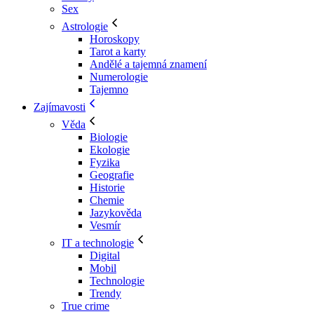
Sex
Astrologie
Horoskopy
Tarot a karty
Andělé a tajemná znamení
Numerologie
Tajemno
Zajímavosti
Věda
Biologie
Ekologie
Fyzika
Geografie
Historie
Chemie
Jazykověda
Vesmír
IT a technologie
Digital
Mobil
Technologie
Trendy
True crime