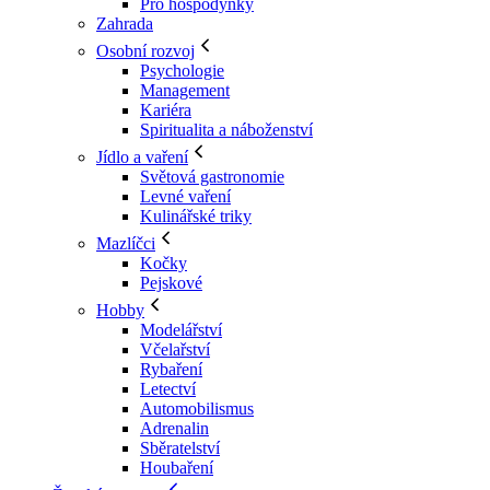
Pro hospodyňky
Zahrada
Osobní rozvoj
Psychologie
Management
Kariéra
Spiritualita a náboženství
Jídlo a vaření
Světová gastronomie
Levné vaření
Kulinářské triky
Mazlíčci
Kočky
Pejskové
Hobby
Modelářství
Včelařství
Rybaření
Letectví
Automobilismus
Adrenalin
Sběratelství
Houbaření