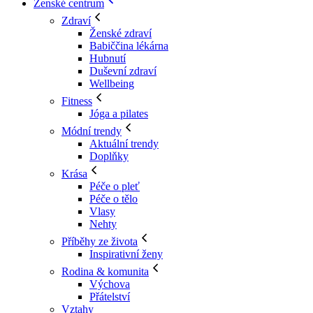
Ženské centrum
Zdraví
Ženské zdraví
Babiččina lékárna
Hubnutí
Duševní zdraví
Wellbeing
Fitness
Jóga a pilates
Módní trendy
Aktuální trendy
Doplňky
Krása
Péče o pleť
Péče o tělo
Vlasy
Nehty
Příběhy ze života
Inspirativní ženy
Rodina & komunita
Výchova
Přátelství
Vztahy