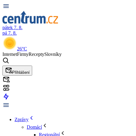
pátek 7. 8.
pá 7. 8.
26°C
Internet
Firmy
Recepty
Slovníky
Přihlášení
Zprávy
Domácí
Regionální