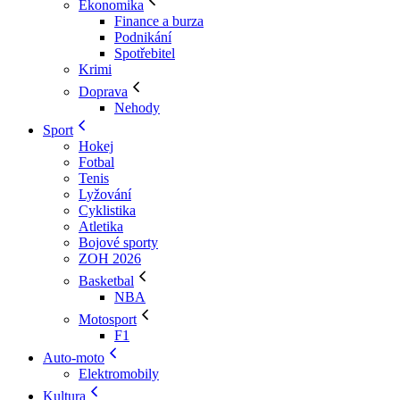
Ekonomika
Finance a burza
Podnikání
Spotřebitel
Krimi
Doprava
Nehody
Sport
Hokej
Fotbal
Tenis
Lyžování
Cyklistika
Atletika
Bojové sporty
ZOH 2026
Basketbal
NBA
Motosport
F1
Auto-moto
Elektromobily
Kultura