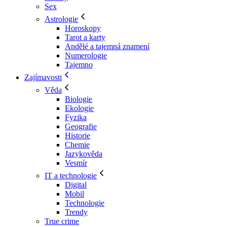
Sex
Astrologie
Horoskopy
Tarot a karty
Andělé a tajemná znamení
Numerologie
Tajemno
Zajímavosti
Věda
Biologie
Ekologie
Fyzika
Geografie
Historie
Chemie
Jazykověda
Vesmír
IT a technologie
Digital
Mobil
Technologie
Trendy
True crime