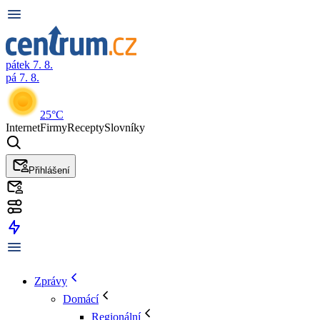
pátek 7. 8.
pá 7. 8.
25°C
Internet
Firmy
Recepty
Slovníky
Přihlášení
Zprávy
Domácí
Regionální