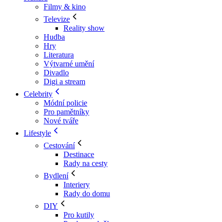
Filmy & kino
Televize
Reality show
Hudba
Hry
Literatura
Výtvarné umění
Divadlo
Digi a stream
Celebrity
Módní policie
Pro pamětníky
Nové tváře
Lifestyle
Cestování
Destinace
Rady na cesty
Bydlení
Interiery
Rady do domu
DIY
Pro kutily