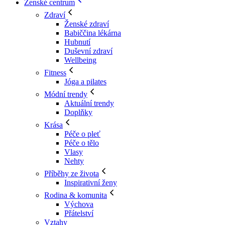
Ženské centrum
Zdraví
Ženské zdraví
Babiččina lékárna
Hubnutí
Duševní zdraví
Wellbeing
Fitness
Jóga a pilates
Módní trendy
Aktuální trendy
Doplňky
Krása
Péče o pleť
Péče o tělo
Vlasy
Nehty
Příběhy ze života
Inspirativní ženy
Rodina & komunita
Výchova
Přátelství
Vztahy