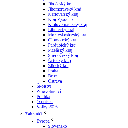
Jihočeský kraj
Jihomoravský kraj
Karlovarský kraj
Kraj Vysočina
Králověhradecký kraj
Liberecký kraj
Moravskoslezský kraj
Olomoucký kraj
Pardubický kraj
Plzeňský kraj
Středočeský kraj
Ústecký kraj
Zlínský kraj
Praha
Brno
Ostrava
Školství
Zdravotnictví
Politika
O počasí
Volby 2026
Zahraničí
Evropa
Slovensko