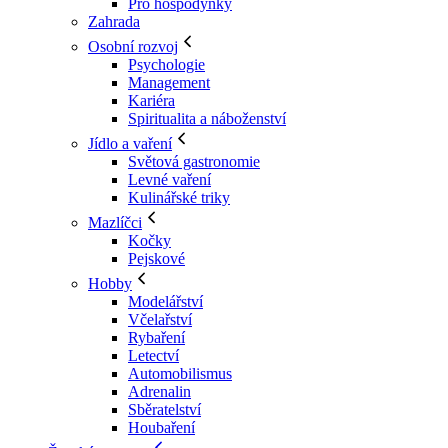
Pro hospodyňky
Zahrada
Osobní rozvoj
Psychologie
Management
Kariéra
Spiritualita a náboženství
Jídlo a vaření
Světová gastronomie
Levné vaření
Kulinářské triky
Mazlíčci
Kočky
Pejskové
Hobby
Modelářství
Včelařství
Rybaření
Letectví
Automobilismus
Adrenalin
Sběratelství
Houbaření