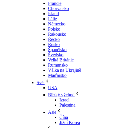
Francie
Chorvatsko
Island
Itálie
Německo
Polsko
Rakousko
Řecko
Rusko
Španělsko
Švédsko
Velká Británie
Rumunsko
Válka na Ukrajině
Maďarsko
Svět
USA
Blízký východ
Izrael
Palestina
Asie
Čína
Jižní Korea