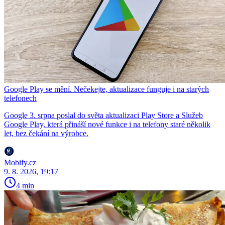
Google Play se mění. Nečekejte, aktualizace funguje i na starých
telefonech
Google 3. srpna poslal do světa aktualizaci Play Store a Služeb
Google Play, která přináší nové funkce i na telefony staré několik
let, bez čekání na výrobce.
Mobify.cz
9. 8. 2026, 19:17
4 min