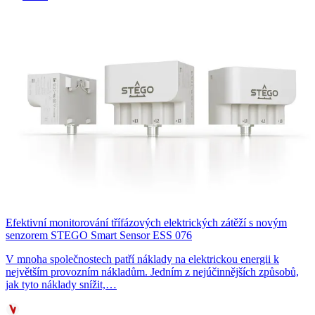
Efektivní monitorování třífázových elektrických zátěží s novým
senzorem STEGO Smart Sensor ESS 076
V mnoha společnostech patří náklady na elektrickou energii k
největším provozním nákladům. Jedním z nejúčinnějších způsobů,
jak tyto náklady snížit,…