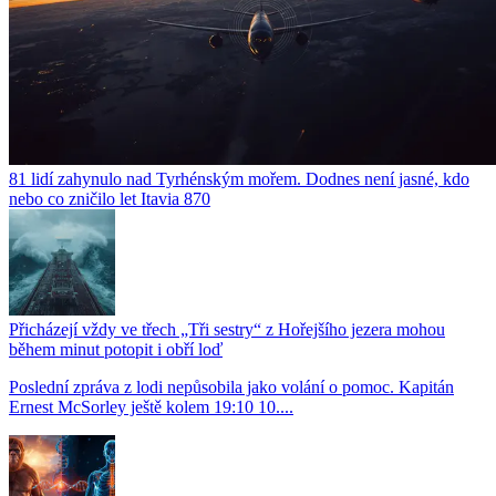
81 lidí zahynulo nad Tyrhénským mořem. Dodnes není jasné, kdo
nebo co zničilo let Itavia 870
Přicházejí vždy ve třech „Tři sestry“ z Hořejšího jezera mohou
během minut potopit i obří loď
Poslední zpráva z lodi nepůsobila jako volání o pomoc. Kapitán
Ernest McSorley ještě kolem 19:10 10....