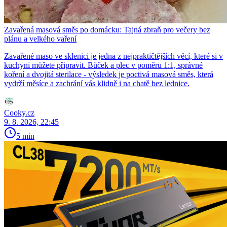
Zavařená masová směs po domácku: Tajná zbraň pro večery bez
plánu a velkého vaření
Zavařené maso ve sklenici je jedna z nejpraktičtějších věcí, které si v
kuchyni můžete připravit. Bůček a plec v poměru 1:1, správné
koření a dvojitá sterilace - výsledek je poctivá masová směs, která
vydrží měsíce a zachrání vás klidně i na chatě bez lednice.
Cooky.cz
9. 8. 2026, 22:45
5 min