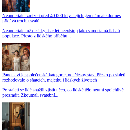
Neandertálci zmizeli před 40 000 lety. Jejich gen nám ale dodnes
přidává trochu svalů
Neandertálci už desítky tisíc let neexistují jako samostatná lidská
populace. Přesto z lidského příběhu...
Panenství je společenská kategorie, ne tělesný stav. Přesto po staletí
rozhodovalo o sňatcích, majetku i lidských životech
Po staletí se lidé snažili zjistit něco, co lidské tělo neumí spolehlivě
prozradit. Zkoumali svatební...