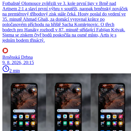
Fotbalisté Olomouce zvítězili ve 3. kole první ligy v Brně nad
Artisem 2:1 a slaví první výhru v soutěži, naopak brněnský nováček
na premiérový tříbodový zisk stále čeká. Hosty poslal do vedení ve
35. minutě Ahmad Ghali, za domácí vyrovnal krátce po
poločasovém příchodu na hřiště Sacha Komlejnovic. O třech
bodech pro Hanáky rozhodl v 87. minutě střídající Fabijan Krivak.
Sigma se ziskem čtyř bodů poskočila na osmé místo, Artis je s
jedním bodem třináctý.
Brněnská Drbna
9. 8. 2026, 20:15
2 min