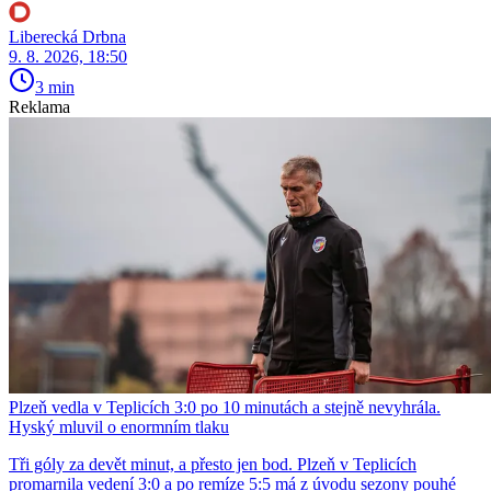
Liberecká Drbna
9. 8. 2026, 18:50
3 min
Reklama
Plzeň vedla v Teplicích 3:0 po 10 minutách a stejně nevyhrála.
Hyský mluvil o enormním tlaku
Tři góly za devět minut, a přesto jen bod. Plzeň v Teplicích
promarnila vedení 3:0 a po remíze 5:5 má z úvodu sezony pouhé