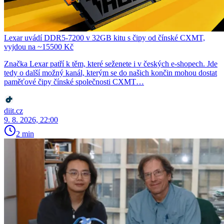
Lexar uvádí DDR5-7200 v 32GB kitu s čipy od čínské CXMT,
vyjdou na ~15500 Kč
Značka Lexar patří k těm, které seženete i v českých e-shopech. Jde
tedy o další možný kanál, kterým se do našich končin mohou dostat
paměťové čipy čínské společnosti CXMT…
diit.cz
9. 8. 2026, 22:00
2 min