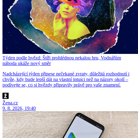
Týden podle hvězd: Štíři prohlédnou nekalou hru, Vodnářům
náhoda ukáže nový směr
Nadcházející týden přinese nečekané zvraty, důležitá rozhodnutí i
chvíle, kdy bude lepší dát na vlastní intuici než na názory okolí –
podívejte se, co si hvězdy připravily právě pro vaše znamení.
Žena.cz
9. 8. 2026, 19:40