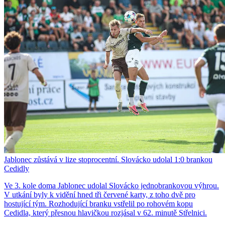
Jablonec zůstává v lize stoprocentní. Slovácko udolal 1:0 brankou
Cedidly
Ve 3. kole doma Jablonec udolal Slovácko jednobrankovou výhrou.
V utkání byly k vidění hned tři červené karty, z toho dvě pro
hostující tým. Rozhodující branku vstřelil po rohovém kopu
Cedidla, který přesnou hlavičkou rozjásal v 62. minutě Střelnici.