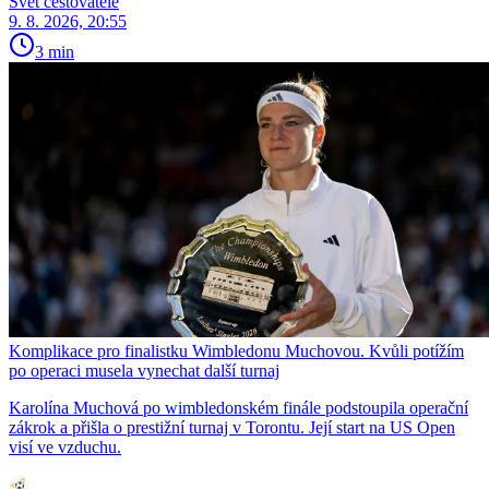
Svět cestovatele
9. 8. 2026, 20:55
3 min
Komplikace pro finalistku Wimbledonu Muchovou. Kvůli potížím
po operaci musela vynechat další turnaj
Karolína Muchová po wimbledonském finále podstoupila operační
zákrok a přišla o prestižní turnaj v Torontu. Její start na US Open
visí ve vzduchu.