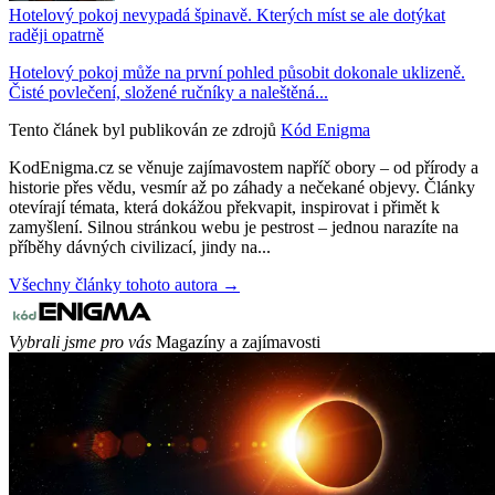
Hotelový pokoj nevypadá špinavě. Kterých míst se ale dotýkat
raději opatrně
Hotelový pokoj může na první pohled působit dokonale uklizeně.
Čisté povlečení, složené ručníky a naleštěná...
Tento článek byl publikován ze zdrojů
Kód Enigma
KodEnigma.cz se věnuje zajímavostem napříč obory – od přírody a
historie přes vědu, vesmír až po záhady a nečekané objevy. Články
otevírají témata, která dokážou překvapit, inspirovat i přimět k
zamyšlení. Silnou stránkou webu je pestrost – jednou narazíte na
příběhy dávných civilizací, jindy na...
Všechny články tohoto autora →
Vybrali jsme pro vás
Magazíny a zajímavosti