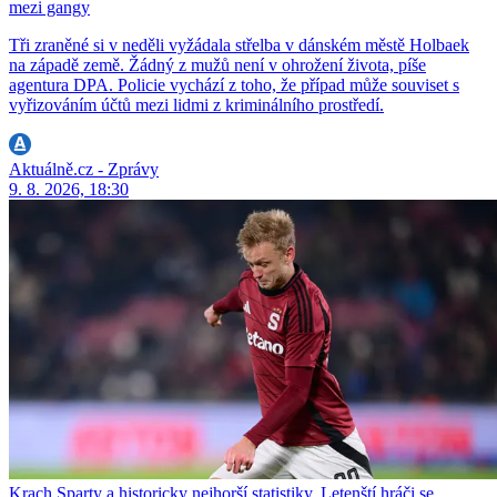
mezi gangy
Tři zraněné si v neděli vyžádala střelba v dánském městě Holbaek
na západě země. Žádný z mužů není v ohrožení života, píše
agentura DPA. Policie vychází z toho, že případ může souviset s
vyřizováním účtů mezi lidmi z kriminálního prostředí.
Aktuálně.cz - Zprávy
9. 8. 2026, 18:30
Krach Sparty a historicky nejhorší statistiky. Letenští hráči se