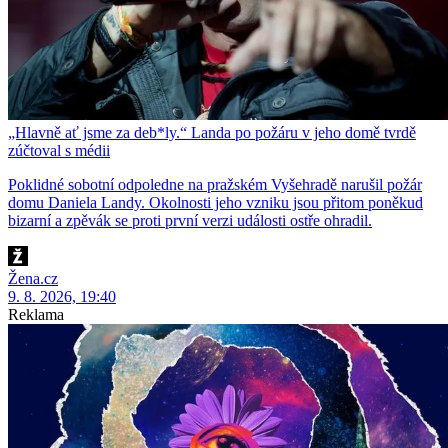
„Hlavně ať jsme za deb*ly.“ Landa po požáru v jeho domě tvrdě
zúčtoval s médii
Poklidné sobotní odpoledne na pražském Vyšehradě narušil požár
domu Daniela Landy. Okolnosti jeho vzniku jsou přitom poněkud
bizarní a zpěvák se proti první verzi události ostře ohradil.
Žena.cz
9. 8. 2026, 19:40
Reklama