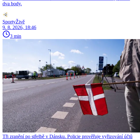
dva body.
SportyŽivě
9. 8. 2026, 18:46
3 min
Tři zranění po střelbě v Dánsku. Policie prověřuje vyřizování účtů