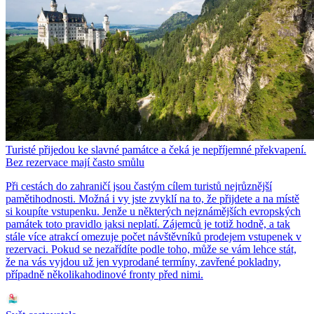
Turisté přijedou ke slavné památce a čeká je nepříjemné překvapení.
Bez rezervace mají často smůlu
Při cestách do zahraničí jsou častým cílem turistů nejrůznější
pamětihodnosti. Možná i vy jste zvyklí na to, že přijdete a na místě
si koupíte vstupenku. Jenže u některých nejznámějších evropských
památek toto pravidlo jaksi neplatí. Zájemců je totiž hodně, a tak
stále více atrakcí omezuje počet návštěvníků prodejem vstupenek v
rezervaci. Pokud se nezařídíte podle toho, může se vám lehce stát,
že na vás vyjdou už jen vyprodané termíny, zavřené pokladny,
případně několikahodinové fronty před nimi.