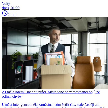
Volty
dnes, 01:00
2 min
AI měla lidem usnadnit práci. Místo toho se zaměstnanci bojí, že
odhalí chyby
Umělá inteligence měla zaměstnancům šetřit čas, stále častěji ale