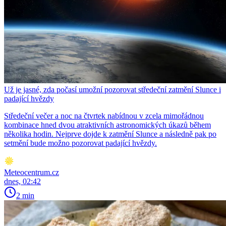
Už je jasné, zda počasí umožní pozorovat středeční zatmění Slunce i
padající hvězdy
Středeční večer a noc na čtvrtek nabídnou v zcela mimořádnou
kombinace hned dvou atraktivních astronomických úkazů během
několika hodin. Nejprve dojde k zatmění Slunce a následně pak po
setmění bude možno pozorovat padající hvězdy.
Meteocentrum.cz
dnes, 02:42
2 min