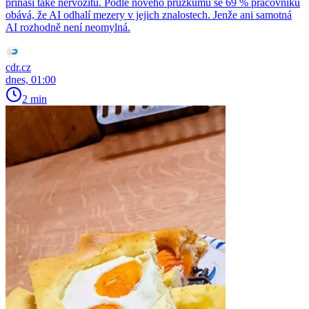
přináší také nervozitu. Podle nového průzkumu se 69 % pracovníků
obává, že AI odhalí mezery v jejich znalostech. Jenže ani samotná
AI rozhodně není neomylná.
cdr.cz
dnes, 01:00
2 min