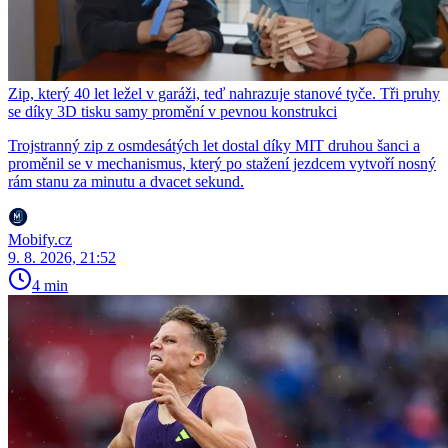
Zip, který 40 let ležel v garáži, teď nahrazuje stanové tyče. Tři pruhy
se díky 3D tisku samy promění v pevnou konstrukci
Trojstranný zip z osmdesátých let dostal díky MIT druhou šanci a
proměnil se v mechanismus, který po stažení jezdcem vytvoří nosný
rám stanu za minutu a dvacet sekund.
Mobify.cz
9. 8. 2026, 21:52
4 min