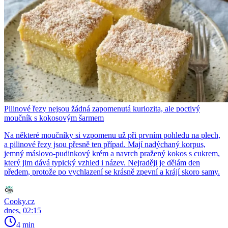
Pilinové řezy nejsou žádná zapomenutá kuriozita, ale poctivý
moučník s kokosovým šarmem
Na některé moučníky si vzpomenu už při prvním pohledu na plech,
a pilinové řezy jsou přesně ten případ. Mají nadýchaný korpus,
jemný máslovo-pudinkový krém a navrch pražený kokos s cukrem,
který jim dává typický vzhled i název. Nejraději je dělám den
předem, protože po vychlazení se krásně zpevní a krájí skoro samy.
Cooky.cz
dnes, 02:15
4 min