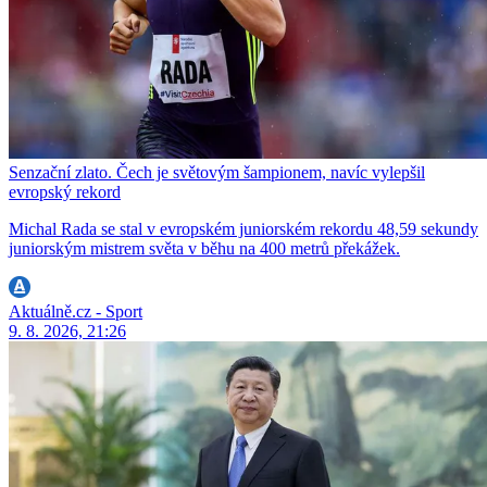
Senzační zlato. Čech je světovým šampionem, navíc vylepšil
evropský rekord
Michal Rada se stal v evropském juniorském rekordu 48,59 sekundy
juniorským mistrem světa v běhu na 400 metrů překážek.
Aktuálně.cz - Sport
9. 8. 2026, 21:26