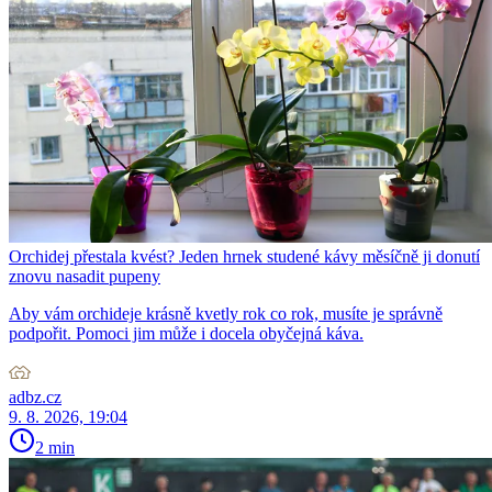
Orchidej přestala kvést? Jeden hrnek studené kávy měsíčně ji donutí
znovu nasadit pupeny
Aby vám orchideje krásně kvetly rok co rok, musíte je správně
podpořit. Pomoci jim může i docela obyčejná káva.
adbz.cz
9. 8. 2026, 19:04
2 min