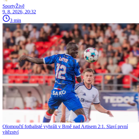
SportyŽivě
9. 8. 2026, 20:32
3 min
Olomoučtí fotbalisté vyhráli v Brně nad Artisem 2:1. Slaví první
vítězství