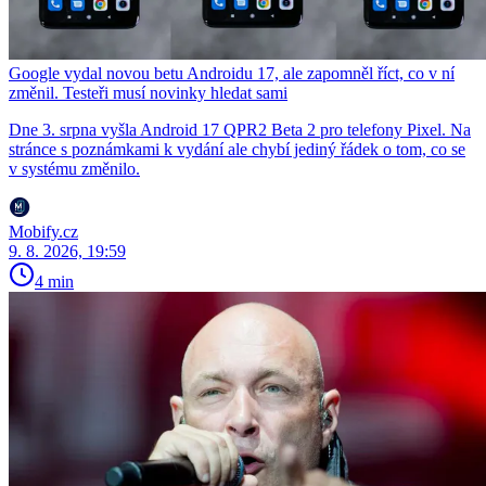
Google vydal novou betu Androidu 17, ale zapomněl říct, co v ní
změnil. Testeři musí novinky hledat sami
Dne 3. srpna vyšla Android 17 QPR2 Beta 2 pro telefony Pixel. Na
stránce s poznámkami k vydání ale chybí jediný řádek o tom, co se
v systému změnilo.
Mobify.cz
9. 8. 2026, 19:59
4 min