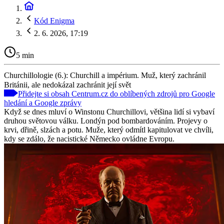
Kód Enigma
2. 6. 2026, 17:19
5 min
Churchillologie (6.): Churchill a impérium. Muž, který zachránil
Británii, ale nedokázal zachránit její svět
Přidejte si obsah Centrum.cz do oblíbených zdrojů pro Google
hledání a Google zprávy
Když se dnes mluví o Winstonu Churchillovi, většina lidí si vybaví
druhou světovou válku. Londýn pod bombardováním. Projevy o
krvi, dřině, slzách a potu. Muže, který odmítl kapitulovat ve chvíli,
kdy se zdálo, že nacistické Německo ovládne Evropu.