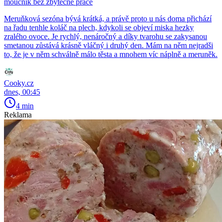
moučník bez zbytečné práce
Meruňková sezóna bývá krátká, a právě proto u nás doma přichází
na řadu tenhle koláč na plech, kdykoli se objeví miska hezky
zralého ovoce. Je rychlý, nenáročný a díky tvarohu se zakysanou
smetanou zůstává krásně vláčný i druhý den. Mám na něm nejradši
to, že je v něm schválně málo těsta a mnohem víc náplně a meruněk.
Cooky.cz
dnes, 00:45
4 min
Reklama