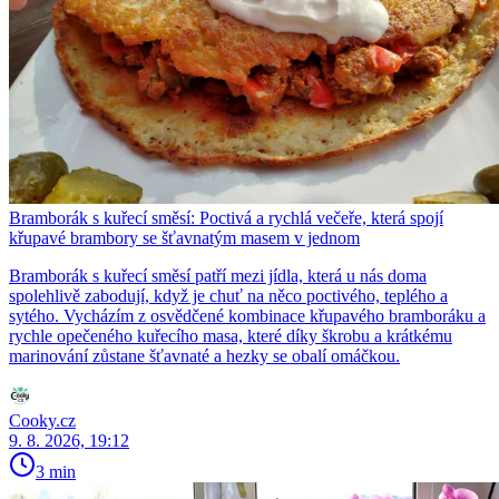
Bramborák s kuřecí směsí: Poctivá a rychlá večeře, která spojí
křupavé brambory se šťavnatým masem v jednom
Bramborák s kuřecí směsí patří mezi jídla, která u nás doma
spolehlivě zabodují, když je chuť na něco poctivého, teplého a
sytého. Vycházím z osvědčené kombinace křupavého bramboráku a
rychle opečeného kuřecího masa, které díky škrobu a krátkému
marinování zůstane šťavnaté a hezky se obalí omáčkou.
Cooky.cz
9. 8. 2026, 19:12
3 min