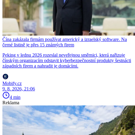
Čína zakázala firmám používat americký a izraelský software. Na
černé listině je přes 15 známých firem
Peking v lednu 2026 rozeslal neveřejnou směrnici, která nařizuje
čínským organizacím odstavit kyberbezpečnostní produkty šestnácti
západních firem a nahradit je domácími.
Mobify.cz
9. 8. 2026, 21:06
4 min
Reklama