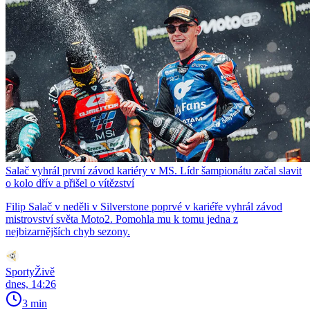
Salač vyhrál první závod kariéry v MS. Lídr šampionátu začal slavit
o kolo dřív a přišel o vítězství
Filip Salač v neděli v Silverstone poprvé v kariéře vyhrál závod
mistrovství světa Moto2. Pomohla mu k tomu jedna z
nejbizarnějších chyb sezony.
SportyŽivě
dnes, 14:26
3 min