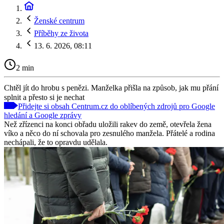
Ženské centrum
Příběhy ze života
13. 6. 2026, 08:11
2 min
Chtěl jít do hrobu s penězi. Manželka přišla na způsob, jak mu přání
splnit a přesto si je nechat
Přidejte si obsah Centrum.cz do oblíbených zdrojů pro Google
hledání a Google zprávy
Než zřízenci na konci obřadu uložili rakev do země, otevřela žena
víko a něco do ní schovala pro zesnulého manžela. Přátelé a rodina
nechápali, že to opravdu udělala.