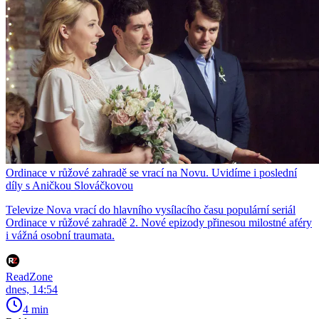
Ordinace v růžové zahradě se vrací na Novu. Uvidíme i poslední
díly s Aničkou Slováčkovou
Televize Nova vrací do hlavního vysílacího času populární seriál
Ordinace v růžové zahradě 2. Nové epizody přinesou milostné aféry
i vážná osobní traumata.
ReadZone
dnes, 14:54
4 min