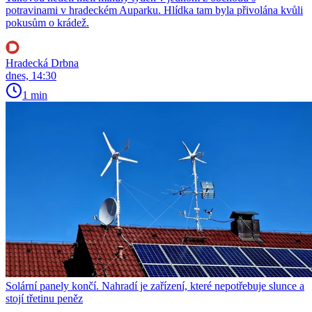
potravinami v hradeckém Auparku. Hlídka tam byla přivolána kvůli
pokusům o krádež.
Hradecká Drbna
dnes, 14:30
1 min
Solární panely končí. Nahradí je zařízení, které nepotřebuje slunce a
stojí třetinu peněz