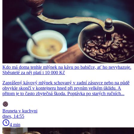
Kdo má doma tenhle mlýnek na kávu po babičce, ať ho nevyhazuje.
Sběratelé za něj platí i 10 000 Kč
Zaprášený kávový mlýnek schovaný v zadní zásuvce nebo na půdě
obvykle skončí v kontejneru hned při prvním velkém úklidu. A
přitom je to často zbytečná škoda. Poptávka po starých ručních...
Bruneta v kuchyni
dnes, 14:55
4 min