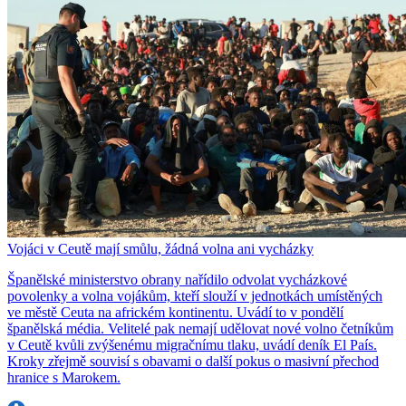
Vojáci v Ceutě mají smůlu, žádná volna ani vycházky
Španělské ministerstvo obrany nařídilo odvolat vycházkové
povolenky a volna vojákům, kteří slouží v jednotkách umístěných
ve městě Ceuta na africkém kontinentu. Uvádí to v pondělí
španělská média. Velitelé pak nemají udělovat nové volno četníkům
v Ceutě kvůli zvýšenému migračnímu tlaku, uvádí deník El País.
Kroky zřejmě souvisí s obavami o další pokus o masivní přechod
hranice s Marokem.