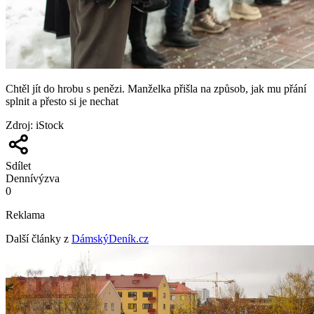
Chtěl jít do hrobu s penězi. Manželka přišla na způsob, jak mu přání
splnit a přesto si je nechat
Zdroj
:
iStock
Sdílet
Denní
výzva
0
Reklama
Další články z
DámskýDeník.cz