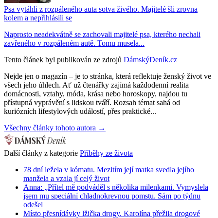
Psa vytáhli z rozpáleného auta sotva živého. Majitelé šli zrovna
kolem a nepřihlásili se
Naprosto neadekvátně se zachovali majitelé psa, kterého nechali
zavřeného v rozpáleném autě. Tomu musela...
Tento článek byl publikován ze zdrojů
DámskýDeník.cz
Nejde jen o magazín – je to stránka, která reflektuje ženský život ve
všech jeho úhlech. Ať už čtenářky zajímá každodenní realita
domácnosti, vztahy, móda, krása nebo horoskopy, najdou tu
přístupná vyprávění s lidskou tváří. Rozsah témat sahá od
kuriózních lifestylových událostí, přes praktické...
Všechny články tohoto autora →
Další články z kategorie
Příběhy ze života
78 dní ležela v kómatu. Mezitím její matka svedla jejího
manžela a vzala jí celý život
Anna: „Přítel mě podváděl s několika milenkami. Vymyslela
jsem mu speciální chladnokrevnou pomstu. Sám po týdnu
odešel
Místo přesnídávky lžička drogy. Karolína přežila drogové