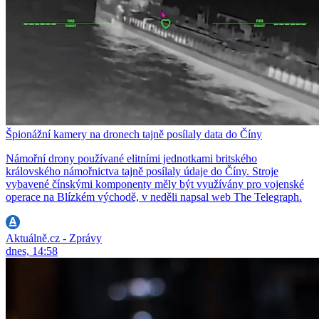
Špionážní kamery na dronech tajně posílaly data do Číny
Námořní drony používané elitními jednotkami britského
královského námořnictva tajně posílaly údaje do Číny. Stroje
vybavené čínskými komponenty měly být využívány pro vojenské
operace na Blízkém východě, v neděli napsal web The Telegraph.
Aktuálně.cz - Zprávy
dnes, 14:58