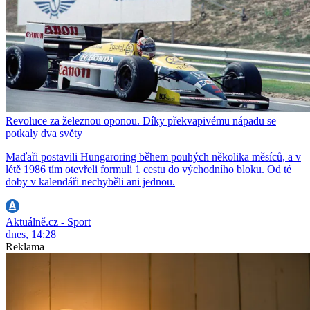
Revoluce za železnou oponou. Díky překvapivému nápadu se
potkaly dva světy
Maďaři postavili Hungaroring během pouhých několika měsíců, a v
létě 1986 tím otevřeli formuli 1 cestu do východního bloku. Od té
doby v kalendáři nechyběli ani jednou.
Aktuálně.cz - Sport
dnes, 14:28
Reklama