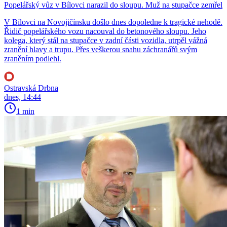
Popelářský vůz v Bílovci narazil do sloupu. Muž na stupačce zemřel
V Bílovci na Novojičínsku došlo dnes dopoledne k tragické nehodě.
Řidič popelářského vozu nacouval do betonového sloupu. Jeho
kolega, který stál na stupačce v zadní části vozidla, utrpěl vážná
zranění hlavy a trupu. Přes veškerou snahu záchranářů svým
zraněním podlehl.
Ostravská Drbna
dnes, 14:44
1 min