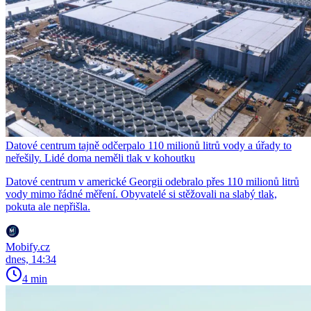
Datové centrum tajně odčerpalo 110 milionů litrů vody a úřady to
neřešily. Lidé doma neměli tlak v kohoutku
Datové centrum v americké Georgii odebralo přes 110 milionů litrů
vody mimo řádné měření. Obyvatelé si stěžovali na slabý tlak,
pokuta ale nepřišla.
Mobify.cz
dnes, 14:34
4 min