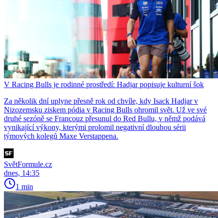
V Racing Bulls je rodinné prostředí: Hadjar popisuje kulturní šok
Za několik dní uplyne přesně rok od chvíle, kdy Isack Hadjar v
Nizozemsku ziskem pódia v Racing Bulls ohromil svět. Už ve své
druhé sezóně se Francouz přesunul do Red Bullu, v němž podává
vynikající výkony, kterými prolomil negativní dlouhou sérii
týmových kolegů Maxe Verstappena.
SvětFormule.cz
dnes, 14:35
1 min