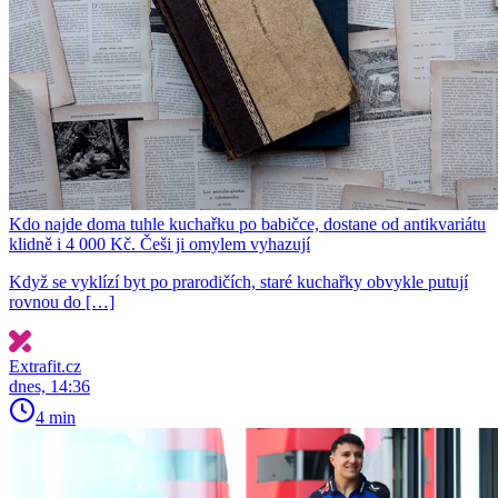
Kdo najde doma tuhle kuchařku po babičce, dostane od antikvariátu
klidně i 4 000 Kč. Češi ji omylem vyhazují
Když se vyklízí byt po prarodičích, staré kuchařky obvykle putují
rovnou do […]
Extrafit.cz
dnes, 14:36
4 min