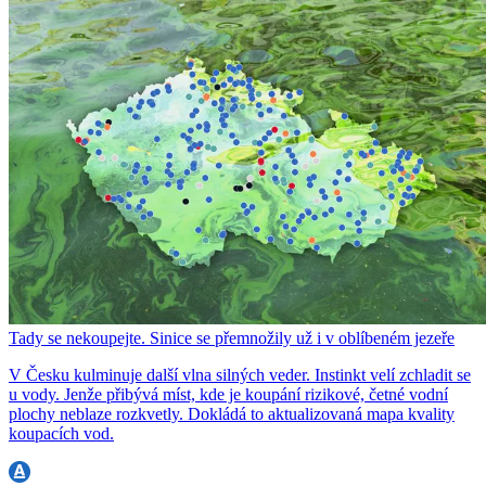
Tady se nekoupejte. Sinice se přemnožily už i v oblíbeném jezeře
V Česku kulminuje další vlna silných veder. Instinkt velí zchladit se
u vody. Jenže přibývá míst, kde je koupání rizikové, četné vodní
plochy neblaze rozkvetly. Dokládá to aktualizovaná mapa kvality
koupacích vod.