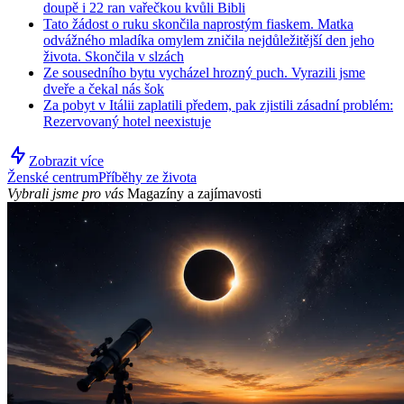
doupě i 22 ran vařečkou kvůli Bibli
Tato žádost o ruku skončila naprostým fiaskem. Matka
odvážného mladíka omylem zničila nejdůležitější den jeho
života. Skončila v slzách
Ze sousedního bytu vycházel hrozný puch. Vyrazili jsme
dveře a čekal nás šok
Za pobyt v Itálii zaplatili předem, pak zjistili zásadní problém:
Rezervovaný hotel neexistuje
Zobrazit více
Ženské centrum
Příběhy ze života
Vybrali jsme pro vás
Magazíny a zajímavosti