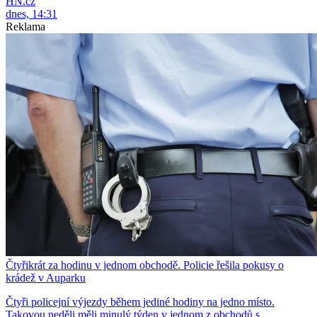
HN.cz
dnes, 14:31
Reklama
Čtyřikrát za hodinu v jednom obchodě. Policie řešila pokusy o
krádež v Auparku
Čtyři policejní výjezdy během jediné hodiny na jedno místo.
Takovou neděli měli minulý týden v jednom z obchodů s