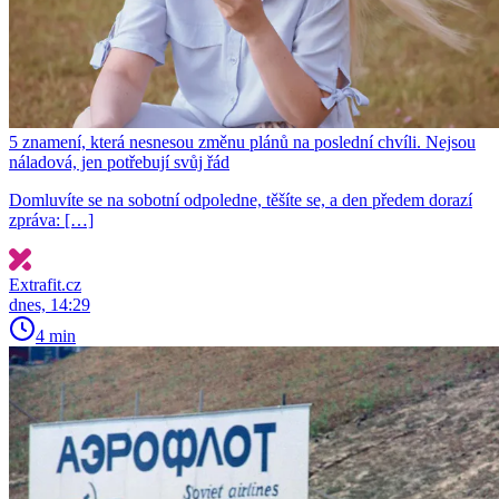
5 znamení, která nesnesou změnu plánů na poslední chvíli. Nejsou
náladová, jen potřebují svůj řád
Domluvíte se na sobotní odpoledne, těšíte se, a den předem dorazí
zpráva: […]
Extrafit.cz
dnes, 14:29
4 min