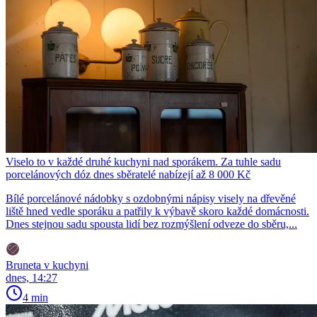
Viselo to v každé druhé kuchyni nad sporákem. Za tuhle sadu
porcelánových dóz dnes sběratelé nabízejí až 8 000 Kč
Bílé porcelánové nádobky s ozdobnými nápisy visely na dřevěné
liště hned vedle sporáku a patřily k výbavě skoro každé domácnosti.
Dnes stejnou sadu spousta lidí bez rozmýšlení odveze do sběru,...
Bruneta v kuchyni
dnes, 14:27
4 min