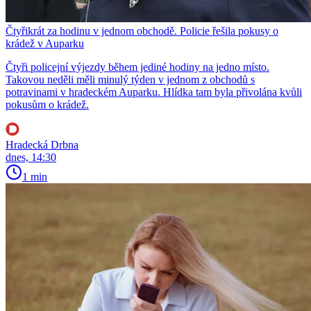
Čtyřikrát za hodinu v jednom obchodě. Policie řešila pokusy o
krádež v Auparku
Čtyři policejní výjezdy během jediné hodiny na jedno místo.
Takovou neděli měli minulý týden v jednom z obchodů s
potravinami v hradeckém Auparku. Hlídka tam byla přivolána kvůli
pokusům o krádež.
Hradecká Drbna
dnes, 14:30
1 min