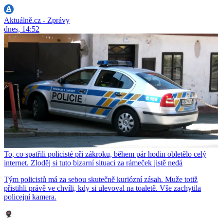
Aktuálně.cz - Zprávy
dnes, 14:52
To, co spatřili policisté při zákroku, během pár hodin obletělo celý
internet. Zloděj si tuto bizarní situaci za rámeček jistě nedá
Tým policistů má za sebou skutečně kuriózní zásah. Muže totiž
přistihli právě ve chvíli, kdy si ulevoval na toaletě. Vše zachytila
policejní kamera.