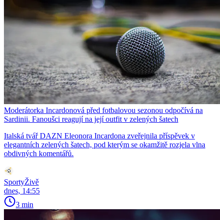
Moderátorka Incardonová před fotbalovou sezonou odpočívá na
Sardinii. Fanoušci reagují na její outfit v zelených šatech
Italská tvář DAZN Eleonora Incardona zveřejnila příspěvek v
elegantních zelených šatech, pod kterým se okamžitě rozjela vlna
obdivných komentářů.
SportyŽivě
dnes, 14:55
3 min