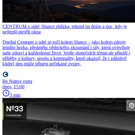
CENTRUM o páté: Slunce zblízka, rekord na dráze a noc, kdy je
nejlepší otevřít okna
Dnešní Centrum o páté se točí kolem Slunce – jako kolem zdroje
letního horka, předmětu vědeckého zkoumání i síly, která ovlivňuje
naše zdraví a každodenní život. Vedle slunečních témat ale přináší i
příběhy z kultury, sportu a kriminality, které ukazují, že i zdánlivě
klidný den může přinést nečekané zvraty.
Be Native extra
dnes, 15:00
3 min