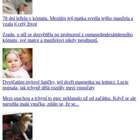
78 dní ležela v kómatu. Mezitím její matka svedla jejího manžela a
vzala jí celý život
Zradu, o níž se dozvěděla po probuzení z osmasedmdesátidenního
kómatu, své matce a manželovi nikdy neodpustí.
Dvojčatům stylové šatičky, její dceři magnetku na lednici. Lucie
popsala, jak tchyně dělá rozdíly mezi vnoučaty
Mezi snachou a tchyní to moc neklapalo už od začátku. Když se ale
narodila malá vnučka, zdálo se, že se...