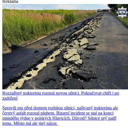
Reklama
Rozzuřený traktorista rozoral novou silnici. Pokračovat chtěl i po
zadržení
Spravili mu před domem rozbitou silnici, naštvaný traktorista ale
čerstvý asfalt rozoral pluhem. Bizarní incident se stal na konci
minulého týdne v polských Hlavicích. Důvod? Silnice prý patří
jemu. Město má ale jiný názor.