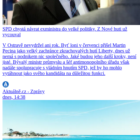
SPD chystá návrat exministra do velké politiky. Z Nové huti už
vycouval
V Ostravě nevydržel ani rok. Byť loni v červenci přišel Martin
Pecina jako velký zachránce zkrachovalých hutí Liberty, dnes už
nemá s podnikem nic společného. Jaké budou jeho další kroky, není
jisté. Bývalý ministr průmyslu a šéf antimonopolního úřadu však
nadále spolupracuje s vládním hnutím SPD, jež by ho mohlo
vytáhnout jako svého kandidáta na důležitou funkci.
Aktuálně.cz - Zprávy
dnes, 14:38