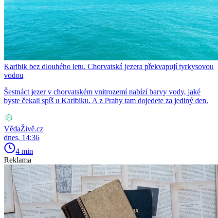
Karibik bez dlouhého letu. Chorvatská jezera překvapují tyrkysovou
vodou
Šestnáct jezer v chorvatském vnitrozemí nabízí barvy vody, jaké
byste čekali spíš u Karibiku. A z Prahy tam dojedete za jediný den.
VědaŽivě.cz
dnes, 14:36
4 min
Reklama