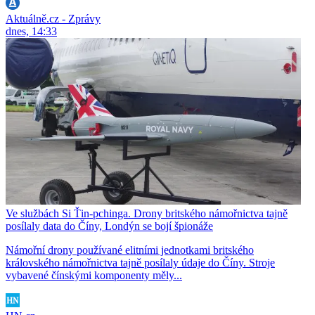
Aktuálně.cz - Zprávy
dnes, 14:33
Ve službách Si Ťin-pchinga. Drony britského námořnictva tajně
posílaly data do Číny, Londýn se bojí špionáže
Námořní drony používané elitními jednotkami britského
královského námořnictva tajně posílaly údaje do Číny. Stroje
vybavené čínskými komponenty měly...