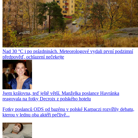
Nad 30 °C i po prázdninách. Meteorologové vydali první podzimní
předpověď, ochlazení nečekejte
Jsem královna, teď ještě větší. Manželka poslance Havránka
reagovala na fotky Decroix z polského hotelu
Fotky poslanců ODS od bazénu v polské Karpaczi rozvířily debatu,
kterou v lednu oba aktéři pečlivě...