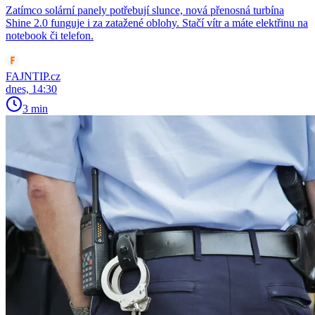
Zatímco solární panely potřebují slunce, nová přenosná turbína
Shine 2.0 funguje i za zatažené oblohy. Stačí vítr a máte elektřinu na
notebook či telefon.
FAJNTIP.cz
dnes, 14:30
3 min